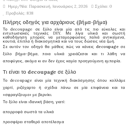
Ημερ/νία:
Παρασκευή,
Ιανουάριος
2,
2026
Σχόλιο: 0
Προβολές: 838
Πλήρης οδηγός για αρχάριους (βήμα-βήμα)
Το decoupage σε ξύλο είναι μία από τις πιο εύκολες και
εντυπωσιακές τεχνικές DIY. Με λίγα υλικά και σωστή
καθοδήγηση μπορείς να μεταμορφώσεις παλιά αντικείμενα,
κουτιά, έπιπλα ή διακοσμητικά και να τους δώσεις νέα ζωή.
Σε αυτόν τον οδηγό θα μάθεις
πώς να κάνεις decoupage σε
ξύλο βήμα-βήμα
, ποια υλικά χρειάζεσαι και τι λάθη να
αποφύγεις, ακόμα κι αν δεν έχεις καμία προηγούμενη εμπειρία.
Τι είναι το decoupage σε ξύλο
Το decoupage είναι μία τεχνική διακόσμησης όπου κολλάμε
χαρτί, ριζόχαρτο ή σχέδια πάνω σε μία επιφάνεια και τα
«σφραγίζουμε» με βερνίκι.
Το ξύλο είναι ιδανική βάση, γιατί:
απορροφά σωστά τα υλικά
προσφέρει σταθερό αποτέλεσμα