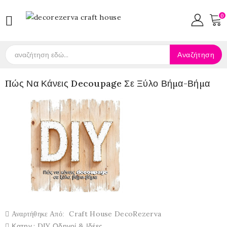
0

Αναζήτηση
Πώς Να Κάνεις Decoupage Σε Ξύλο Βήμα-Βήμα
Craft House DecoRezerva
Αναρτήθηκε Από:
Κατηγ.:
DIY Οδηγοί & Ιδέες