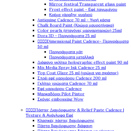
Mirror festival Transparent glass paint
Frost effect paint - Εφέ παγωμένου
Κρέμα χάραξης γυαλιού
Antiquing Cadence 70 ml - Υγρή κάσια
Chalk Board Paint (Χρώμα μαυροπίνακα)
Color pearls (σταγόνες μαργαριταριών) 25ml
Dora 3D - Περιγράμματα 25 ml




Dimensional Paint Cadence- Περιγράμματα
50 ml
Περιγράμματα μάτ
Περιγράμματα μεταλλικά
Διάφανο γκλίτερ holographic effect paint 90 ml
Mix Media Spray Ink Cadence 25 ml
Top Coat Glaze 25 ml (χρώμα για σκιάσεις)
Σπρέι εφέ μαρμάρου Cadence 200 ml
Γκλίτερ χρώματα Cadence 70 ml
Εφέ μαρμάρου Cadence
Μαρκαδόροι Pilot Pintor
Σκόνες embossing Wow




Πάστες Διαμόρφωσης & Relief Paste Cadence |
Texture & Ανάγλυφα Εφέ
Κλασικές πάστες διαμόρφωσης
Πάστα διαμόρφωσης διάφανη