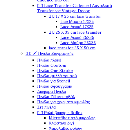
Cadence Rub On


Lace Transfer Cadence | Δαντελωτά
Transfer για Vintage Decor


17 Χ 25 cm lace transfer
lace Μαύρο 17X25
Lace Λευκό 17X25


25 X 35 cm lace transfer
Lace Λευκό 25X35
Lace Μαύρο 25X35
lace transfer 35 Χ 50 cm


🖌️ Πινέλα Ζωγραφικής
Πινέλα πλακέ
Πινέλα Contour
Πινέλα One Stroke
Πινέλα φυλλά χρυσού
Πινέλα για Stencil
Πινέλα σφουγγάρια
Διάφορα Πινέλα
Πινέλα Filbert-οβάλ
Πινέλα για χρώματα κιμωλίας
Σετ πινέλα


Ρολά βαφής - Rollex
Microfiber από μικροίνες
Κλώστινο ριγέ
Χειρολαβές ρολών