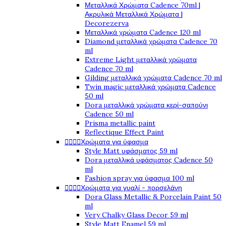
Μεταλλικά Χρώματα Cadence 70ml |
Ακρυλικά Μεταλλικά Χρώματα |
Decorezerva
Μεταλλικά χρώματα Cadence 120 ml
Diamond μεταλλικά χρώματα Cadence 70
ml
Extreme Light μεταλλικά χρώματα
Cadence 70 ml
Gilding μεταλλικά χρώματα Cadence 70 ml
Twin magic μεταλλικά χρώματα Cadence
50 ml
Dora μεταλλικά χρώματα κερί-σαπούνι
Cadence 50 ml
Prisma metallic paint
Reflectique Effect Paint




Χρώματα για ύφασμα
Style Matt υφάσματος 59 ml
Dora μεταλλικά υφάσματος Cadence 50
ml
Fashion spray για ύφασμα 100 ml




Χρώματα για γυαλί - πορσελάνη
Dora Glass Metallic & Porcelain Paint 50
ml
Very Chalky Glass Decor 59 ml
Style Matt Enamel 59 ml