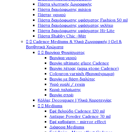
Πάστα γλυπτικής ζωγραφικής
Πάστα διαμόρφωσης mixion
Πάστες χιονιού
Πάστα διαμόρφωσης υφάσματος Fashion 50 ml
Πάστα διαμόρφωσης υφάσματος γκλίτερ
Πάστα διαμόρφωσης υφάσματος Hi-Lite
Πάστα Shabby Chic -Μάτ


Cadence Mediums & Υλικά Ζωγραφικής | Gel &
Βοηθητικά Χρώματα


Βερνίκια Φινιρίσματος
Βερνίκια νερού
Βερνίκι ultimate glaze Cadence
Βερνίκι πέτρας (aqua stone Cadence)
Colouron varnish (Βερνικόχρωμα)
Βερνίκι με βάση διαλύτες
Υγρό γυαλί / resin
Κεριά παλαίωσης
Βερνίκι σπρέι
Κόλλες Decoupage | Υλικά Χειροτεχνίας


Mediums
Εφέ βελούδο Cadence 120 ml
Antique Powder Cadence 70 ml
Εφέ καθρέφτη - mirror effect
Διάφορα Mediums