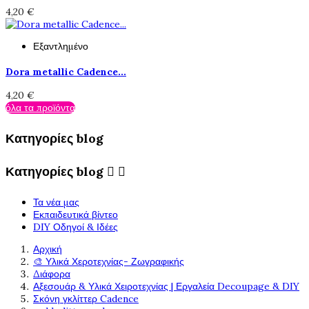
4,20 €
Εξαντλημένο
Dora metallic Cadence...
4,20 €
όλα τα προϊόντα
Κατηγορίες blog
Κατηγορίες blog


Τα νέα μας
Εκπαιδευτικά βίντεο
DIY Οδηγοί & Ιδέες
Αρχική
🎨 Υλικά Χεροτεχνίας- Ζωγραφικής
Διάφορα
Αξεσουάρ & Υλικά Χειροτεχνίας | Εργαλεία Decoupage & DIY
Σκόνη γκλίττερ Cadence