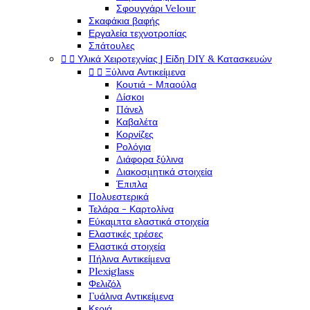
Σφουγγάρι Velour
Σκαφάκια βαφής
Εργαλεία τεχνοτροπίας
Σπάτουλες


Υλικά Χειροτεχνίας | Είδη DIY & Κατασκευών


Ξύλινα Αντικείμενα
Κουτιά - Μπαούλα
Δίσκοι
Πάνελ
Καβαλέτα
Κορνίζες
Ρολόγια
Διάφορα ξύλινα
Διακοσμητικά στοιχεία
Έπιπλα
Πολυεστερικά
Τελάρα - Καρτολίνα
Εύκαμπτα ελαστικά στοιχεία
Ελαστικές τρέσες
Ελαστικά στοιχεία
Πήλινα Αντικείμενα
Plexiglass
Φελιζόλ
Γυάλινα Αντικείμενα
Κεριά