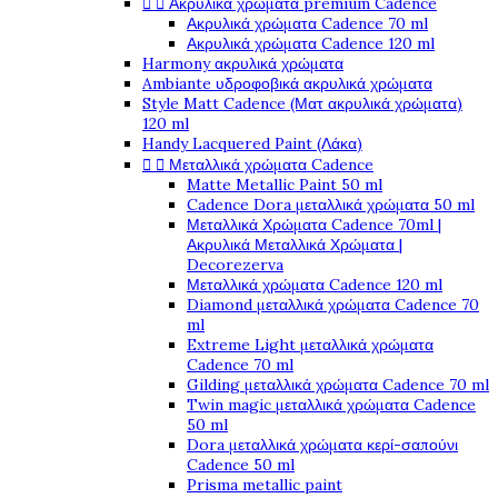


Ακρυλικά χρώματα premium Cadence
Ακρυλικά χρώματα Cadence 70 ml
Ακρυλικά χρώματα Cadence 120 ml
Harmony ακρυλικά χρώματα
Ambiante υδροφοβικά ακρυλικά χρώματα
Style Matt Cadence (Ματ ακρυλικά χρώματα)
120 ml
Handy Lacquered Paint (Λάκα)


Μεταλλικά χρώματα Cadence
Matte Metallic Paint 50 ml
Cadence Dora μεταλλικά χρώματα 50 ml
Μεταλλικά Χρώματα Cadence 70ml |
Ακρυλικά Μεταλλικά Χρώματα |
Decorezerva
Μεταλλικά χρώματα Cadence 120 ml
Diamond μεταλλικά χρώματα Cadence 70
ml
Extreme Light μεταλλικά χρώματα
Cadence 70 ml
Gilding μεταλλικά χρώματα Cadence 70 ml
Twin magic μεταλλικά χρώματα Cadence
50 ml
Dora μεταλλικά χρώματα κερί-σαπούνι
Cadence 50 ml
Prisma metallic paint