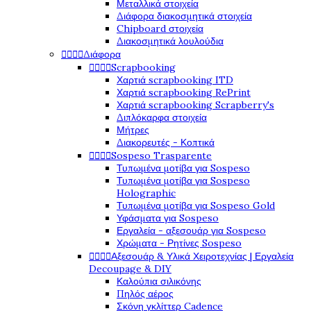
Μεταλλικά στοιχεία
Διάφορα διακοσμητικά στοιχεία
Chipboard στοιχεία
Διακοσμητικά λουλούδια




Διάφορα




Scrapbooking
Χαρτιά scrapbooking ITD
Χαρτιά scrapbooking RePrint
Χαρτιά scrapbooking Scrapberry's
Διπλόκαρφα στοιχεία
Μήτρες
Διακορευτές - Κοπτικά




Sospeso Trasparente
Τυπωμένα μοτίβα για Sospeso
Τυπωμένα μοτίβα για Sospeso
Holographic
Τυπωμένα μοτίβα για Sospeso Gold
Υφάσματα για Sospeso
Εργαλεία - αξεσουάρ για Sospeso
Χρώματα - Ρητίνες Sospeso




Αξεσουάρ & Υλικά Χειροτεχνίας | Εργαλεία
Decoupage & DIY
Καλούπια σιλικόνης
Πηλός αέρος
Σκόνη γκλίττερ Cadence