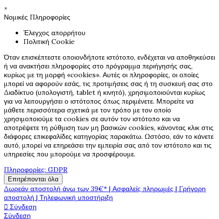
×
Νομικές Πληροφορίες
Έλεγχος απορρήτου
Πολιτική Cookie
Όταν επισκέπτεστε οποιονδήποτε ιστότοπο, ενδέχεται να αποθηκεύσει
ή να ανακτήσει πληροφορίες στο πρόγραμμα περιήγησής σας,
κυρίως με τη μορφή «cookies». Αυτές οι πληροφορίες, οι οποίες
μπορεί να αφορούν εσάς, τις προτιμήσεις σας ή τη συσκευή σας στο
Διαδίκτυο (υπολογιστή, tablet ή κινητό), χρησιμοποιούνται κυρίως
για να λειτουργήσει ο ιστότοπος όπως περιμένετε. Μπορείτε να
μάθετε περισσότερα σχετικά με τον τρόπο με τον οποίο
χρησιμοποιούμε τα cookies σε αυτόν τον ιστότοπο και να
αποτρέψετε τη ρύθμιση των μη βασικών cookies, κάνοντας κλικ στις
διάφορες επικεφαλίδες κατηγορίας παρακάτω. Ωστόσο, εάν το κάνετε
αυτό, μπορεί να επηρεάσει την εμπειρία σας από τον ιστότοπο και τις
υπηρεσίες που μπορούμε να προσφέρουμε.
Πληροφορίες: GDPR
Επιτρέπονται όλα
Δωρεάν αποστολή άνω των 39€* | Ασφαλείς πληρωμές | Γρήγορη
αποστολή | Τηλεφωνική υποστήριξη

Σύνδεση
Σύνδεση