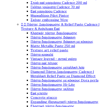
Σπρέι εφέ μαρμάρου Cadence 200 ml
Γκλίτερ χρώματα Cadence 70 ml
Εφέ μαρμάρου Cadence
Μαρκαδόροι Pilot Pintor
Σκόνες embossing Wow


Πάστες Διαμόρφωσης & Relief Paste Cadence |
Texture & Ανάγλυφα Εφέ
Κλασικές πάστες διαμόρφωσης
Πάστα διαμόρφωσης διάφανη
Πάστα διαμόρφωσης διάφανη με κόκκους
Matte Metallic Paste 250 ml
Texture art relief paste
Πάστα κρακελέ
Vintage legend - αντικέ γκέσο
Πάστα εφέ πέτρας
Πάστα διαμόρφωσης μεταλλική λεία
Diamond Πάστα Διαμόρφωσης Cadence |
Μεταλλική Relief Paste με Diamond Effect
Πάστα διαμόρφωσης με κόκκους Dora perla
Πάστα διαμόρφωσης Hi-Lite
Πάστα διαμόρφωσης γκλίτερ
Εφέ μπετόν
Concrete stucco
Expanding (διογκωτική) πάστα διαμόρφωσης
Ελαστική πάστα διαμόφωσης