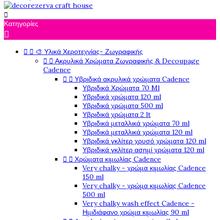

Κατηγορίες



🎨 Υλικά Χεροτεχνίας- Ζωγραφικής


Ακρυλικά Χρώματα Ζωγραφικής & Decoupage
Cadence


Υβριδικά ακρυλικά χρώματα Cadence
Υβριδικά Χρώματα 70 Ml
Υβριδικά χρώματα 120 ml
Υβριδικά χρώματα 500 ml
Υβριδικά χρώματα 2 lt
Υβριδικά μεταλλικά χρώματα 70 ml
Υβριδικά μεταλλικά χρώματα 120 ml
Υβριδικά γκλίτερ χρυσό χρώματα 120 ml
Υβριδικά γκλίτερ ασημί χρώματα 120 ml


Χρώματα κιμωλίας Cadence
Very chalky - χρώμα κιμωλίας Cadence
150 ml
Very chalky - χρώμα κιμωλίας Cadence
500 ml
Very chalky wash effect Cadence -
Ημιδιάφανο χρώμα κιμωλίας 90 ml