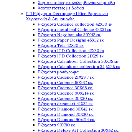
Χαρτοπετσέτες επαναλαμβανόμενα μοτίβα
Χαρτοπετσέτες με ζωάκια


Ριζόχαρτα Decoupage | Rice Papers για
Χειροτεχνία & Δημιουργίες
Ριζόχαρτα Cadence collection 42X30 εκ
Ριζόχαρτα metal leaf Cadence 42X31 εκ
Ριζόχαρτα Nagehan aka 30X42 εκ.
Ριζόχαρτα Paper Designs 45X32 εκ.
Ριζόχαρτα Tela 42Χ30 εκ.
Ριζόχαρτα ITD Collection 42X30 εκ
Ριζόχαρτα ITD Collection 21X29 εκ
Ριζόχαρτα Calambour Collection 50X35 εκ
Ριζόχαρτα Calambour collection 34,5X25 εκ
Ριζόχαρτα μονόχρωμα
Ριζόχαρτα Cadence 21Χ29,7 εκ
Ριζόχαρτα Cadence 60X62 εκ.
Ριζόχαρτα Cadence 30X68 εκ.
Ριζόχαρτα Cadence 90X214 εκ.
Ριζόχαρτα Cadence 30X30 εκ.
Ριζόχαρτα dreamart 41X32 εκ.
Ριζόχαρτα Diamond 30X42 εκ.
Ριζόχαρτα Diamond 30X30 εκ.
Ριζόχαρτα Diamond 90x214 εκ.
Ριζόχαρτα 90X90 εκ.
Ριζόχαρτα Deluxe Art Collection 30X42 εκ.