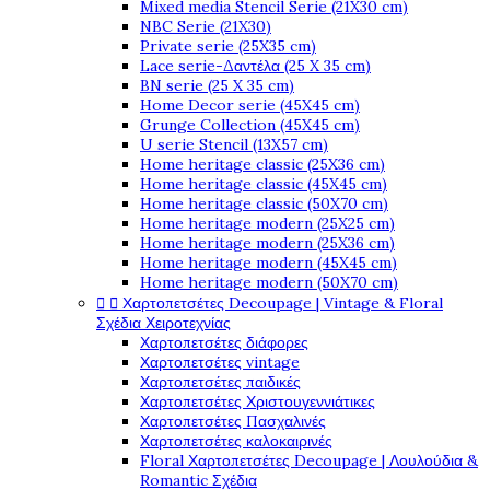
Mixed media Stencil Serie (21X30 cm)
NBC Serie (21X30)
Private serie (25X35 cm)
Lace serie-Δαντέλα (25 X 35 cm)
BN serie (25 X 35 cm)
Home Decor serie (45X45 cm)
Grunge Collection (45X45 cm)
U serie Stencil (13X57 cm)
Home heritage classic (25X36 cm)
Home heritage classic (45X45 cm)
Home heritage classic (50X70 cm)
Home heritage modern (25X25 cm)
Home heritage modern (25X36 cm)
Home heritage modern (45X45 cm)
Home heritage modern (50X70 cm)


Χαρτοπετσέτες Decoupage | Vintage & Floral
Σχέδια Χειροτεχνίας
Χαρτοπετσέτες διάφορες
Χαρτοπετσέτες vintage
Χαρτοπετσέτες παιδικές
Χαρτοπετσέτες Χριστουγεννιάτικες
Χαρτοπετσέτες Πασχαλινές
Χαρτοπετσέτες καλοκαιρινές
Floral Χαρτοπετσέτες Decoupage | Λουλούδια &
Romantic Σχέδια