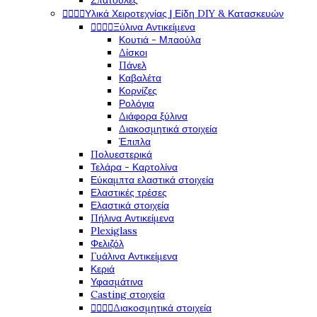
Σπάτουλες




Υλικά Χειροτεχνίας | Είδη DIY & Κατασκευών




Ξύλινα Αντικείμενα
Κουτιά - Μπαούλα
Δίσκοι
Πάνελ
Καβαλέτα
Κορνίζες
Ρολόγια
Διάφορα ξύλινα
Διακοσμητικά στοιχεία
Έπιπλα
Πολυεστερικά
Τελάρα - Καρτολίνα
Εύκαμπτα ελαστικά στοιχεία
Ελαστικές τρέσες
Ελαστικά στοιχεία
Πήλινα Αντικείμενα
Plexiglass
Φελιζόλ
Γυάλινα Αντικείμενα
Κεριά
Υφασμάτινα
Casting στοιχεία




Διακοσμητικά στοιχεία