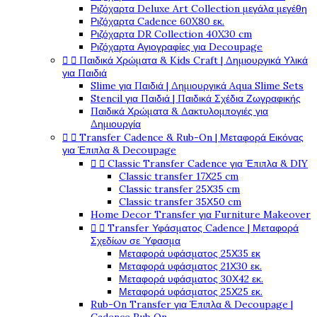
Ριζόχαρτα Deluxe Art Collection μεγάλα μεγέθη
Ριζόχαρτα Cadence 60X80 εκ.
Ριζόχαρτα DR Collection 40X30 cm
Ριζόχαρτα Αγιογραφίες για Decoupage


Παιδικά Χρώματα & Kids Craft | Δημιουργικά Υλικά
για Παιδιά
Slime για Παιδιά | Δημιουργικά Aqua Slime Sets
Stencil για Παιδιά | Παιδικά Σχέδια Ζωγραφικής
Παιδικά Χρώματα & Δακτυλομπογιές για
Δημιουργία


Transfer Cadence & Rub-On | Μεταφορά Εικόνας
για Έπιπλα & Decoupage


Classic Transfer Cadence για Έπιπλα & DIY
Classic transfer 17Χ25 cm
Classic transfer 25Χ35 cm
Classic transfer 35Χ50 cm
Home Decor Transfer για Furniture Makeover


Transfer Υφάσματος Cadence | Μεταφορά
Σχεδίων σε Ύφασμα
Μεταφορά υφάσματος 25Χ35 εκ
Μεταφορά υφάσματος 21Χ30 εκ.
Μεταφορά υφάσματος 30Χ42 εκ.
Μεταφορά υφάσματος 25Χ25 εκ.
Rub-On Transfer για Έπιπλα & Decoupage |