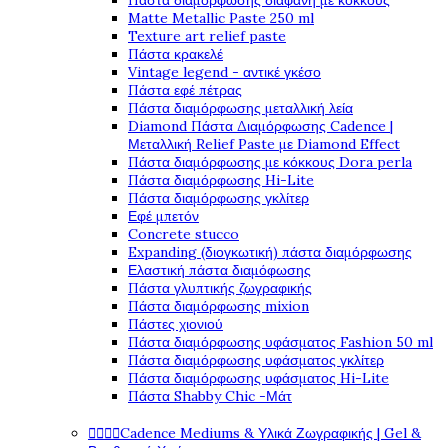
Πάστα διαμόρφωσης διάφανη με κόκκους
Matte Metallic Paste 250 ml
Texture art relief paste
Πάστα κρακελέ
Vintage legend - αντικέ γκέσο
Πάστα εφέ πέτρας
Πάστα διαμόρφωσης μεταλλική λεία
Diamond Πάστα Διαμόρφωσης Cadence |
Μεταλλική Relief Paste με Diamond Effect
Πάστα διαμόρφωσης με κόκκους Dora perla
Πάστα διαμόρφωσης Hi-Lite
Πάστα διαμόρφωσης γκλίτερ
Εφέ μπετόν
Concrete stucco
Expanding (διογκωτική) πάστα διαμόρφωσης
Ελαστική πάστα διαμόφωσης
Πάστα γλυπτικής ζωγραφικής
Πάστα διαμόρφωσης mixion
Πάστες χιονιού
Πάστα διαμόρφωσης υφάσματος Fashion 50 ml
Πάστα διαμόρφωσης υφάσματος γκλίτερ
Πάστα διαμόρφωσης υφάσματος Hi-Lite
Πάστα Shabby Chic -Μάτ




Cadence Mediums & Υλικά Ζωγραφικής | Gel &