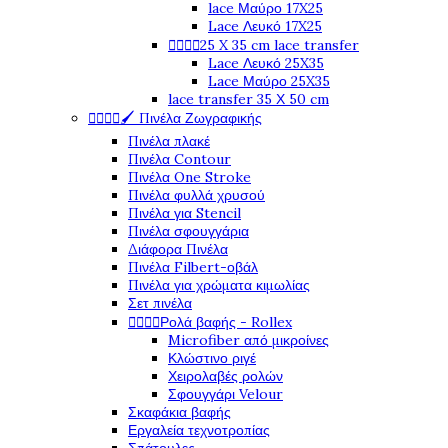
lace Μαύρο 17X25
Lace Λευκό 17X25




25 X 35 cm lace transfer
Lace Λευκό 25X35
Lace Μαύρο 25X35
lace transfer 35 Χ 50 cm




🖌️ Πινέλα Ζωγραφικής
Πινέλα πλακέ
Πινέλα Contour
Πινέλα One Stroke
Πινέλα φυλλά χρυσού
Πινέλα για Stencil
Πινέλα σφουγγάρια
Διάφορα Πινέλα
Πινέλα Filbert-οβάλ
Πινέλα για χρώματα κιμωλίας
Σετ πινέλα




Ρολά βαφής - Rollex
Microfiber από μικροίνες
Κλώστινο ριγέ
Χειρολαβές ρολών
Σφουγγάρι Velour
Σκαφάκια βαφής
Εργαλεία τεχνοτροπίας