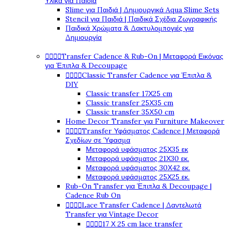
Υλικά για Παιδιά
Slime για Παιδιά | Δημιουργικά Aqua Slime Sets
Stencil για Παιδιά | Παιδικά Σχέδια Ζωγραφικής
Παιδικά Χρώματα & Δακτυλομπογιές για
Δημιουργία




Transfer Cadence & Rub-On | Μεταφορά Εικόνας
για Έπιπλα & Decoupage




Classic Transfer Cadence για Έπιπλα &
DIY
Classic transfer 17Χ25 cm
Classic transfer 25Χ35 cm
Classic transfer 35Χ50 cm
Home Decor Transfer για Furniture Makeover




Transfer Υφάσματος Cadence | Μεταφορά
Σχεδίων σε Ύφασμα
Μεταφορά υφάσματος 25Χ35 εκ
Μεταφορά υφάσματος 21Χ30 εκ.
Μεταφορά υφάσματος 30Χ42 εκ.
Μεταφορά υφάσματος 25Χ25 εκ.
Rub-On Transfer για Έπιπλα & Decoupage |
Cadence Rub On




Lace Transfer Cadence | Δαντελωτά
Transfer για Vintage Decor




17 Χ 25 cm lace transfer