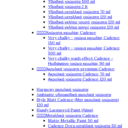
Υβριδικά χρώματα 500 ml
Υβριδικά χρώματα 2 lt
Υβριδικά μεταλλικά χρώματα 70 ml
Υβριδικά μεταλλικά χρώματα 120 ml
Υβριδικά γκλίτερ χρυσό χρώματα 120 ml
Υβριδικά γκλίτερ ασημί χρώματα 120 ml




Χρώματα κιμωλίας Cadence
Very chalky - χρώμα κιμωλίας Cadence
150 ml
Very chalky - χρώμα κιμωλίας Cadence
500 ml
Very chalky wash effect Cadence -
Ημιδιάφανο χρώμα κιμωλίας 90 ml




Ακρυλικά χρώματα premium Cadence
Ακρυλικά χρώματα Cadence 70 ml
Ακρυλικά χρώματα Cadence 120 ml
Harmony ακρυλικά χρώματα
Ambiante υδροφοβικά ακρυλικά χρώματα
Style Matt Cadence (Ματ ακρυλικά χρώματα)
120 ml
Handy Lacquered Paint (Λάκα)




Μεταλλικά χρώματα Cadence
Matte Metallic Paint 50 ml
Cadence Dora μεταλλικά χρώματα 50 ml