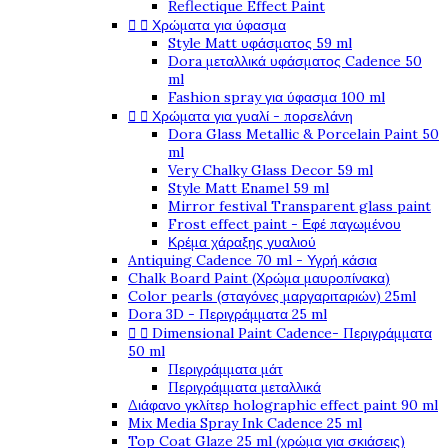
Reflectique Effect Paint


Χρώματα για ύφασμα
Style Matt υφάσματος 59 ml
Dora μεταλλικά υφάσματος Cadence 50
ml
Fashion spray για ύφασμα 100 ml


Χρώματα για γυαλί - πορσελάνη
Dora Glass Metallic & Porcelain Paint 50
ml
Very Chalky Glass Decor 59 ml
Style Matt Enamel 59 ml
Mirror festival Transparent glass paint
Frost effect paint - Εφέ παγωμένου
Κρέμα χάραξης γυαλιού
Antiquing Cadence 70 ml - Υγρή κάσια
Chalk Board Paint (Χρώμα μαυροπίνακα)
Color pearls (σταγόνες μαργαριταριών) 25ml
Dora 3D - Περιγράμματα 25 ml


Dimensional Paint Cadence- Περιγράμματα
50 ml
Περιγράμματα μάτ
Περιγράμματα μεταλλικά
Διάφανο γκλίτερ holographic effect paint 90 ml
Mix Media Spray Ink Cadence 25 ml
Top Coat Glaze 25 ml (χρώμα για σκιάσεις)