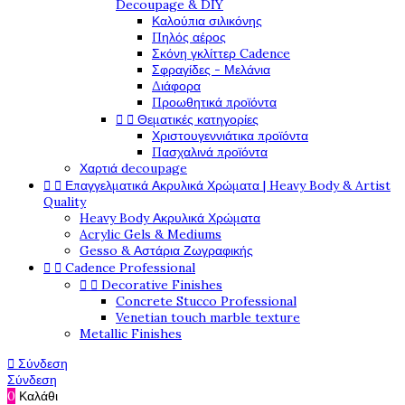
Decoupage & DIY
Καλούπια σιλικόνης
Πηλός αέρος
Σκόνη γκλίττερ Cadence
Σφραγίδες - Μελάνια
Διάφορα
Προωθητικά προϊόντα


Θεματικές κατηγορίες
Χριστουγεννιάτικα προϊόντα
Πασχαλινά προϊόντα
Χαρτιά decoupage


Επαγγελματικά Ακρυλικά Χρώματα | Heavy Body & Artist
Quality
Heavy Body Ακρυλικά Χρώματα
Acrylic Gels & Mediums
Gesso & Αστάρια Ζωγραφικής


Cadence Professional


Decorative Finishes
Concrete Stucco Professional
Venetian touch marble texture
Metallic Finishes

Σύνδεση
Σύνδεση
0
Καλάθι