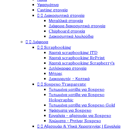
Υφασμάτινα
Casting στοιχεία


Διακοσμητικά στοιχεία
Μεταλλικά στοιχεία
Διάφορα διακοσμητικά στοιχεία
Chipboard στοιχεία
Διακοσμητικά λουλούδια


Διάφορα


Scrapbooking
Χαρτιά scrapbooking ITD
Χαρτιά scrapbooking RePrint
Χαρτιά scrapbooking Scrapberry's
Διπλόκαρφα στοιχεία
Μήτρες
Διακορευτές - Κοπτικά


Sospeso Trasparente
Τυπωμένα μοτίβα για Sospeso
Τυπωμένα μοτίβα για Sospeso
Holographic
Τυπωμένα μοτίβα για Sospeso Gold
Υφάσματα για Sospeso
Εργαλεία - αξεσουάρ για Sospeso
Χρώματα - Ρητίνες Sospeso


Αξεσουάρ & Υλικά Χειροτεχνίας | Εργαλεία