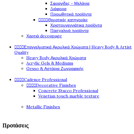
Σφραγίδες - Μελάνια
Διάφορα
Προωθητικά προϊόντα




Θεματικές κατηγορίες
Χριστουγεννιάτικα προϊόντα
Πασχαλινά προϊόντα
Χαρτιά decoupage




Επαγγελματικά Ακρυλικά Χρώματα | Heavy Body & Artist
Quality
Heavy Body Ακρυλικά Χρώματα
Acrylic Gels & Mediums
Gesso & Αστάρια Ζωγραφικής




Cadence Professional




Decorative Finishes
Concrete Stucco Professional
Venetian touch marble texture
Metallic Finishes
Προτάσεις