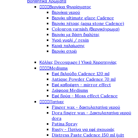
Βοηθητικά Χρώματα




Βερνίκια Φινιρίσματος
Βερνίκια νερού
Βερνίκι ultimate glaze Cadence
Βερνίκι πέτρας (aqua stone Cadence)
Colouron varnish (Βερνικόχρωμα)
Βερνίκι με βάση διαλύτες
Υγρό γυαλί / resin
Κεριά παλαίωσης
Βερνίκι σπρέι
Κόλλες Decoupage | Υλικά Χειροτεχνίας




Mediums
Εφέ βελούδο Cadence 120 ml
Antique Powder Cadence 70 ml
Εφέ καθρέφτη - mirror effect
Διάφορα Mediums
Εφέ βρύα - Moss effect Cadence




Πατίνες
Finger wax - δακτυλοπατίνα νερού
Dora finger wax - Δακτυλοπατίνα νερού
dora
Patina Spray
Rusty - Πατίνα για εφέ σκουριάς
Distress Paste Cadence 150 ml (μάτ