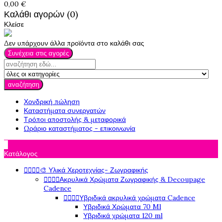
0,00 €
Καλάθι αγορών (0)
Κλείσε
Δεν υπάρχουν άλλα προϊόντα στο καλάθι σας
Συνέχεια στις αγορές
αναζήτηση
Χονδρική πώληση
Καταστήματα συνεργατών
Τρόποι αποστολής & μεταφορικά
Ωράριο καταστήματος - επικοινωνία

Κατάλογος




🎨 Υλικά Χεροτεχνίας- Ζωγραφικής




Ακρυλικά Χρώματα Ζωγραφικής & Decoupage
Cadence




Υβριδικά ακρυλικά χρώματα Cadence
Υβριδικά Χρώματα 70 Ml
Υβριδικά χρώματα 120 ml