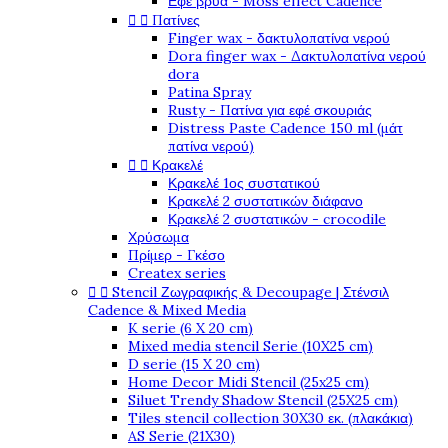
Εφέ βρύα - Moss effect Cadence


Πατίνες
Finger wax - δακτυλοπατίνα νερού
Dora finger wax - Δακτυλοπατίνα νερού
dora
Patina Spray
Rusty - Πατίνα για εφέ σκουριάς
Distress Paste Cadence 150 ml (μάτ
πατίνα νερού)


Κρακελέ
Κρακελέ 1ος συστατικού
Κρακελέ 2 συστατικών διάφανο
Κρακελέ 2 συστατικών - crocodile
Χρύσωμα
Πρίμερ - Γκέσο
Createx series


Stencil Ζωγραφικής & Decoupage | Στένσιλ
Cadence & Mixed Media
K serie (6 X 20 cm)
Mixed media stencil Serie (10X25 cm)
D serie (15 X 20 cm)
Home Decor Midi Stencil (25x25 cm)
Siluet Trendy Shadow Stencil (25X25 cm)
Tiles stencil collection 30X30 εκ. (πλακάκια)
AS Serie (21X30)