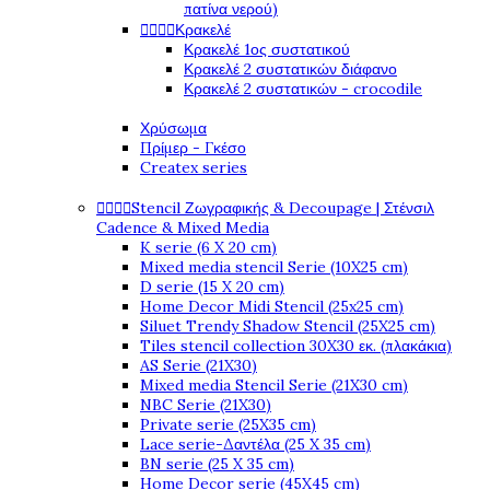
πατίνα νερού)




Κρακελέ
Κρακελέ 1ος συστατικού
Κρακελέ 2 συστατικών διάφανο
Κρακελέ 2 συστατικών - crocodile
Χρύσωμα
Πρίμερ - Γκέσο
Createx series




Stencil Ζωγραφικής & Decoupage | Στένσιλ
Cadence & Mixed Media
K serie (6 X 20 cm)
Mixed media stencil Serie (10X25 cm)
D serie (15 X 20 cm)
Home Decor Midi Stencil (25x25 cm)
Siluet Trendy Shadow Stencil (25X25 cm)
Tiles stencil collection 30X30 εκ. (πλακάκια)
AS Serie (21X30)
Mixed media Stencil Serie (21X30 cm)
NBC Serie (21X30)
Private serie (25X35 cm)
Lace serie-Δαντέλα (25 X 35 cm)
BN serie (25 X 35 cm)
Home Decor serie (45X45 cm)