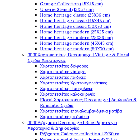
Grunge Collection (45X45 cm)
U serie Stencil (13X57 cm)
Home heritage classic (25X36 cm)
Home heritage classic (45X45 cm)
Home heritage classic (50X70 cm)
Home heritage modern (25X25 cm)
Home heritage modern (25X36 cm)
Home heritage modern (45X45 cm)
Home heritage modern (50X70 cm)




Χαρτοπετσέτες Decoupage | Vintage & Floral
Σχέδια Χειροτεχνίας
Χαρτοπετσέτες διάφορες
Χαρτοπετσέτες vintage
Χαρτοπετσέτες παιδικές
Χαρτοπετσέτες Χριστουγεννιάτικες
Χαρτοπετσέτες Πασχαλινές
Χαρτοπετσέτες καλοκαιρινές
Floral Χαρτοπετσέτες Decoupage | Λουλούδια &
Romantic Σχέδια
Χαρτοπετσέτες επαναλαμβανόμενα μοτίβα
Χαρτοπετσέτες με ζωάκια




Ριζόχαρτα Decoupage | Rice Papers για
Χειροτεχνία & Δημιουργίες
Ριζόχαρτα Cadence collection 42X30 εκ
Ριζόχαρτα metal leaf Cadence 42X31 εκ