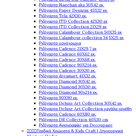
Ριζόχαρτα Nagehan aka 30X42 εκ.
Ριζόχαρτα Paper Designs 45X32 εκ.
Ριζόχαρτα Tela 42Χ30 εκ.
Ριζόχαρτα ITD Collection 42X30 εκ
Ριζόχαρτα ITD Collection 21X29 εκ
Ριζόχαρτα Calambour Collection 50X35 εκ
Ριζόχαρτα Calambour collection 34,5X25 εκ
Ριζόχαρτα μονόχρωμα
Ριζόχαρτα Cadence 21Χ29,7 εκ
Ριζόχαρτα Cadence 60X62 εκ.
Ριζόχαρτα Cadence 30X68 εκ.
Ριζόχαρτα Cadence 90X214 εκ.
Ριζόχαρτα Cadence 30X30 εκ.
Ριζόχαρτα dreamart 41X32 εκ.
Ριζόχαρτα Diamond 30X42 εκ.
Ριζόχαρτα Diamond 30X30 εκ.
Ριζόχαρτα Diamond 90x214 εκ.
Ριζόχαρτα 90X90 εκ.
Ριζόχαρτα Deluxe Art Collection 30X42 εκ.
Ριζόχαρτα Deluxe Art Collection μεγάλα μεγέθη
Ριζόχαρτα Cadence 60X80 εκ.
Ριζόχαρτα DR Collection 40X30 cm
Ριζόχαρτα Αγιογραφίες για Decoupage




Παιδικά Χρώματα & Kids Craft | Δημιουργικά