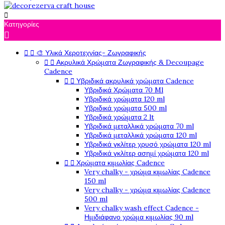

Κατηγορίες



🎨 Υλικά Χεροτεχνίας- Ζωγραφικής


Ακρυλικά Χρώματα Ζωγραφικής & Decoupage
Cadence


Υβριδικά ακρυλικά χρώματα Cadence
Υβριδικά Χρώματα 70 Ml
Υβριδικά χρώματα 120 ml
Υβριδικά χρώματα 500 ml
Υβριδικά χρώματα 2 lt
Υβριδικά μεταλλικά χρώματα 70 ml
Υβριδικά μεταλλικά χρώματα 120 ml
Υβριδικά γκλίτερ χρυσό χρώματα 120 ml
Υβριδικά γκλίτερ ασημί χρώματα 120 ml


Χρώματα κιμωλίας Cadence
Very chalky - χρώμα κιμωλίας Cadence
150 ml
Very chalky - χρώμα κιμωλίας Cadence
500 ml
Very chalky wash effect Cadence -
Ημιδιάφανο χρώμα κιμωλίας 90 ml