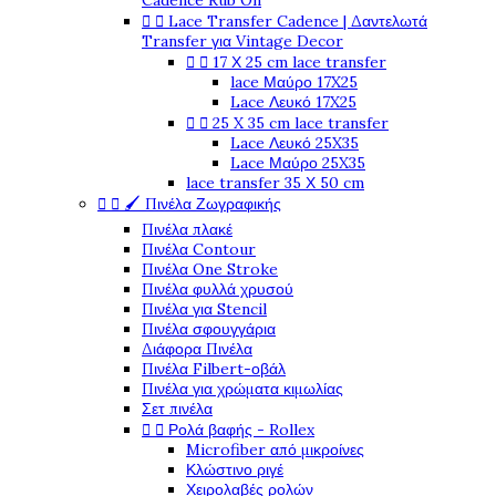
Cadence Rub On


Lace Transfer Cadence | Δαντελωτά
Transfer για Vintage Decor


17 Χ 25 cm lace transfer
lace Μαύρο 17X25
Lace Λευκό 17X25


25 X 35 cm lace transfer
Lace Λευκό 25X35
Lace Μαύρο 25X35
lace transfer 35 Χ 50 cm


🖌️ Πινέλα Ζωγραφικής
Πινέλα πλακέ
Πινέλα Contour
Πινέλα One Stroke
Πινέλα φυλλά χρυσού
Πινέλα για Stencil
Πινέλα σφουγγάρια
Διάφορα Πινέλα
Πινέλα Filbert-οβάλ
Πινέλα για χρώματα κιμωλίας
Σετ πινέλα


Ρολά βαφής - Rollex
Microfiber από μικροίνες
Κλώστινο ριγέ
Χειρολαβές ρολών