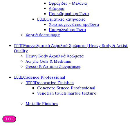
Σφραγίδες - Μελάνια
Διάφορα
Προωθητικά προϊόντα




Θεματικές κατηγορίες
Χριστουγεννιάτικα προϊόντα
Πασχαλινά προϊόντα
Χαρτιά decoupage




Επαγγελματικά Ακρυλικά Χρώματα | Heavy Body & Artist
Quality
Heavy Body Ακρυλικά Χρώματα
Acrylic Gels & Mediums
Gesso & Αστάρια Ζωγραφικής




Cadence Professional




Decorative Finishes
Concrete Stucco Professional
Venetian touch marble texture
Metallic Finishes

OK