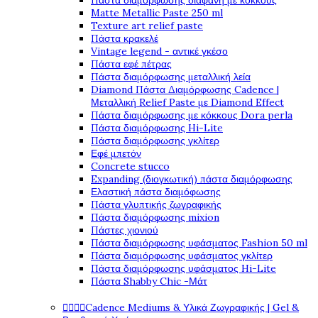
Πάστα διαμόρφωσης διάφανη με κόκκους
Matte Metallic Paste 250 ml
Texture art relief paste
Πάστα κρακελέ
Vintage legend - αντικέ γκέσο
Πάστα εφέ πέτρας
Πάστα διαμόρφωσης μεταλλική λεία
Diamond Πάστα Διαμόρφωσης Cadence |
Μεταλλική Relief Paste με Diamond Effect
Πάστα διαμόρφωσης με κόκκους Dora perla
Πάστα διαμόρφωσης Hi-Lite
Πάστα διαμόρφωσης γκλίτερ
Εφέ μπετόν
Concrete stucco
Expanding (διογκωτική) πάστα διαμόρφωσης
Ελαστική πάστα διαμόφωσης
Πάστα γλυπτικής ζωγραφικής
Πάστα διαμόρφωσης mixion
Πάστες χιονιού
Πάστα διαμόρφωσης υφάσματος Fashion 50 ml
Πάστα διαμόρφωσης υφάσματος γκλίτερ
Πάστα διαμόρφωσης υφάσματος Hi-Lite
Πάστα Shabby Chic -Μάτ




Cadence Mediums & Υλικά Ζωγραφικής | Gel &