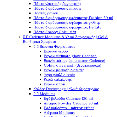
Πάστα γλυπτικής ζωγραφικής
Πάστα διαμόρφωσης mixion
Πάστες χιονιού
Πάστα διαμόρφωσης υφάσματος Fashion 50 ml
Πάστα διαμόρφωσης υφάσματος γκλίτερ
Πάστα διαμόρφωσης υφάσματος Hi-Lite
Πάστα Shabby Chic -Μάτ


Cadence Mediums & Υλικά Ζωγραφικής | Gel &
Βοηθητικά Χρώματα


Βερνίκια Φινιρίσματος
Βερνίκια νερού
Βερνίκι ultimate glaze Cadence
Βερνίκι πέτρας (aqua stone Cadence)
Colouron varnish (Βερνικόχρωμα)
Βερνίκι με βάση διαλύτες
Υγρό γυαλί / resin
Κεριά παλαίωσης
Βερνίκι σπρέι
Κόλλες Decoupage | Υλικά Χειροτεχνίας


Mediums
Εφέ βελούδο Cadence 120 ml
Antique Powder Cadence 70 ml
Εφέ καθρέφτη - mirror effect
Διάφορα Mediums