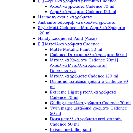


Ακρυλικά χρώματα premium Cadence
Ακρυλικά χρώματα Cadence 70 ml
Ακρυλικά χρώματα Cadence 120 ml
Harmony ακρυλικά χρώματα
Ambiante υδροφοβικά ακρυλικά χρώματα
Style Matt Cadence – Ματ Ακρυλικά Χρώματα
120 ml
Handy Lacquered Paint (Λάκα)


Μεταλλικά χρώματα Cadence
Matte Metallic Paint 50 ml
Cadence Dora μεταλλικά χρώματα 50 ml
Μεταλλικά Χρώματα Cadence 70ml |
Ακρυλικά Μεταλλικά Χρώματα |
Decorezerva
Μεταλλικά χρώματα Cadence 120 ml
Diamond μεταλλικά χρώματα Cadence 70
ml
Extreme Light μεταλλικά χρώματα
Cadence 70 ml
Gilding μεταλλικά χρώματα Cadence 70 ml
Twin magic μεταλλικά χρώματα Cadence
50 ml
Dora μεταλλικά χρώματα κερί-σαπούνι
Cadence 50 ml
Prisma metallic paint