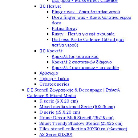
Εφέ βρύα - Moss effect Cadence


Πατίνες
Finger wax - δακτυλοπατίνα νερού
Dora finger wax - Δακτυλοπατίνα νερού
dora
Patina Spray
Rusty - Πατίνα για εφέ σκουριάς
Distress Paste Cadence 150 ml (μάτ
πατίνα νερού)


Κρακελέ
Κρακελέ 1ος συστατικού
Κρακελέ 2 συστατικών διάφανο
Κρακελέ 2 συστατικών - crocodile
Χρύσωμα
Πρίμερ - Γκέσο
Createx series


Stencil Ζωγραφικής & Decoupage | Στένσιλ
Cadence & Mixed Media
K serie (6 X 20 cm)
Mixed media stencil Serie (10X25 cm)
D serie (15 X 20 cm)
Home Decor Midi Stencil (25x25 cm)
Siluet Trendy Shadow Stencil (25X25 cm)
Tiles stencil collection 30X30 εκ. (πλακάκια)
AS Serie (21X30)