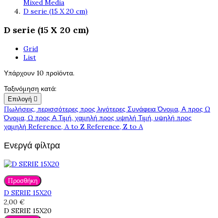
Mixed Media
D serie (15 X 20 cm)
D serie (15 X 20 cm)
Grid
List
Υπάρχουν 10 προϊόντα.
Ταξινόμηση κατά:
Επιλογή

Πωλήσεις, περισσότερες προς λιγότερες
Συνάφεια
Όνομα, Α προς Ω
Όνομα, Ω προς Α
Τιμή, χαμηλή προς υψηλή
Τιμή, υψηλή προς
χαμηλή
Reference, A to Z
Reference, Z to A
Ενεργά φίλτρα
Προσθήκη
D SERIE 15X20
2,00 €
D SERIE 15X20