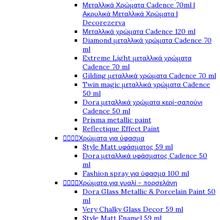
Μεταλλικά Χρώματα Cadence 70ml |
Ακρυλικά Μεταλλικά Χρώματα |
Decorezerva
Μεταλλικά χρώματα Cadence 120 ml
Diamond μεταλλικά χρώματα Cadence 70
ml
Extreme Light μεταλλικά χρώματα
Cadence 70 ml
Gilding μεταλλικά χρώματα Cadence 70 ml
Twin magic μεταλλικά χρώματα Cadence
50 ml
Dora μεταλλικά χρώματα κερί-σαπούνι
Cadence 50 ml
Prisma metallic paint
Reflectique Effect Paint




Χρώματα για ύφασμα
Style Matt υφάσματος 59 ml
Dora μεταλλικά υφάσματος Cadence 50
ml
Fashion spray για ύφασμα 100 ml




Χρώματα για γυαλί - πορσελάνη
Dora Glass Metallic & Porcelain Paint 50
ml
Very Chalky Glass Decor 59 ml
Style Matt Enamel 59 ml