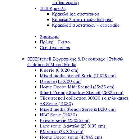
πατίνα νερού)




Κρακελέ
Κρακελέ 1ος συστατικού
Κρακελέ 2 συστατικών διάφανο
Κρακελέ 2 συστατικών - crocodile
Χρύσωμα
Πρίμερ - Γκέσο
Createx series




Stencil Ζωγραφικής & Decoupage | Στένσιλ
Cadence & Mixed Media
K serie (6 X 20 cm)
Mixed media stencil Serie (10X25 cm)
D serie (15 X 20 cm)
Home Decor Midi Stencil (25x25 cm)
Siluet Trendy Shadow Stencil (25X25 cm)
Tiles stencil collection 30X30 εκ. (πλακάκια)
AS Serie (21X30)
Mixed media Stencil Serie (21X30 cm)
NBC Serie (21X30)
Private serie (25X35 cm)
Lace serie-Δαντέλα (25 X 35 cm)
BN serie (25 X 35 cm)
Home Decor serie (45X45 cm)