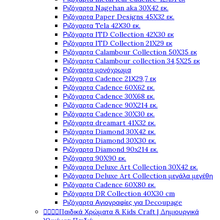
Ριζόχαρτα Nagehan aka 30X42 εκ.
Ριζόχαρτα Paper Designs 45X32 εκ.
Ριζόχαρτα Tela 42Χ30 εκ.
Ριζόχαρτα ITD Collection 42X30 εκ
Ριζόχαρτα ITD Collection 21X29 εκ
Ριζόχαρτα Calambour Collection 50X35 εκ
Ριζόχαρτα Calambour collection 34,5X25 εκ
Ριζόχαρτα μονόχρωμα
Ριζόχαρτα Cadence 21Χ29,7 εκ
Ριζόχαρτα Cadence 60X62 εκ.
Ριζόχαρτα Cadence 30X68 εκ.
Ριζόχαρτα Cadence 90X214 εκ.
Ριζόχαρτα Cadence 30X30 εκ.
Ριζόχαρτα dreamart 41X32 εκ.
Ριζόχαρτα Diamond 30X42 εκ.
Ριζόχαρτα Diamond 30X30 εκ.
Ριζόχαρτα Diamond 90x214 εκ.
Ριζόχαρτα 90X90 εκ.
Ριζόχαρτα Deluxe Art Collection 30X42 εκ.
Ριζόχαρτα Deluxe Art Collection μεγάλα μεγέθη
Ριζόχαρτα Cadence 60X80 εκ.
Ριζόχαρτα DR Collection 40X30 cm
Ριζόχαρτα Αγιογραφίες για Decoupage




Παιδικά Χρώματα & Kids Craft | Δημιουργικά