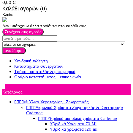
0,00 €
Καλάθι αγορών (0)
Κλείσε
Δεν υπάρχουν άλλα προϊόντα στο καλάθι σας
Συνέχεια στις αγορές
αναζήτηση
Χονδρική πώληση
Καταστήματα συνεργατών
Τρόποι αποστολής & μεταφορικά
Ωράριο καταστήματος - επικοινωνία

Κατάλογος




🎨 Υλικά Χεροτεχνίας- Ζωγραφικής




Ακρυλικά Χρώματα Ζωγραφικής & Decoupage
Cadence




Υβριδικά ακρυλικά χρώματα Cadence
Υβριδικά Χρώματα 70 Ml
Υβριδικά χρώματα 120 ml