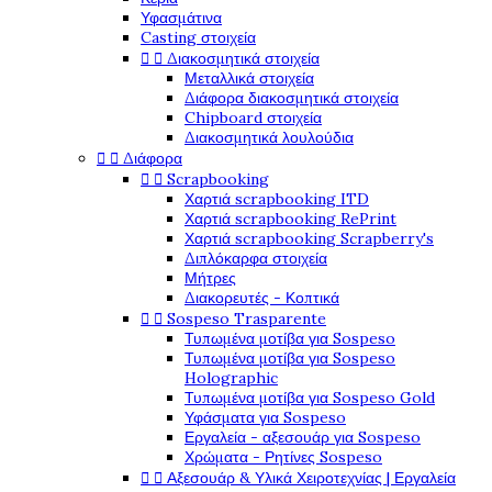
Υφασμάτινα
Casting στοιχεία


Διακοσμητικά στοιχεία
Μεταλλικά στοιχεία
Διάφορα διακοσμητικά στοιχεία
Chipboard στοιχεία
Διακοσμητικά λουλούδια


Διάφορα


Scrapbooking
Χαρτιά scrapbooking ITD
Χαρτιά scrapbooking RePrint
Χαρτιά scrapbooking Scrapberry's
Διπλόκαρφα στοιχεία
Μήτρες
Διακορευτές - Κοπτικά


Sospeso Trasparente
Τυπωμένα μοτίβα για Sospeso
Τυπωμένα μοτίβα για Sospeso
Holographic
Τυπωμένα μοτίβα για Sospeso Gold
Υφάσματα για Sospeso
Εργαλεία - αξεσουάρ για Sospeso
Χρώματα - Ρητίνες Sospeso


Αξεσουάρ & Υλικά Χειροτεχνίας | Εργαλεία