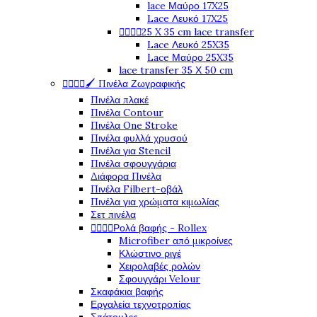
lace Μαύρο 17X25
Lace Λευκό 17X25




25 X 35 cm lace transfer
Lace Λευκό 25X35
Lace Μαύρο 25X35
lace transfer 35 Χ 50 cm




🖌️ Πινέλα Ζωγραφικής
Πινέλα πλακέ
Πινέλα Contour
Πινέλα One Stroke
Πινέλα φυλλά χρυσού
Πινέλα για Stencil
Πινέλα σφουγγάρια
Διάφορα Πινέλα
Πινέλα Filbert-οβάλ
Πινέλα για χρώματα κιμωλίας
Σετ πινέλα




Ρολά βαφής - Rollex
Microfiber από μικροίνες
Κλώστινο ριγέ
Χειρολαβές ρολών
Σφουγγάρι Velour
Σκαφάκια βαφής
Εργαλεία τεχνοτροπίας