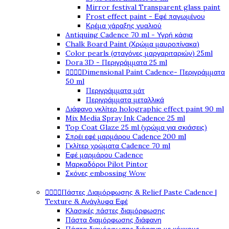
Mirror festival Transparent glass paint
Frost effect paint - Εφέ παγωμένου
Κρέμα χάραξης γυαλιού
Antiquing Cadence 70 ml - Υγρή κάσια
Chalk Board Paint (Χρώμα μαυροπίνακα)
Color pearls (σταγόνες μαργαριταριών) 25ml
Dora 3D - Περιγράμματα 25 ml




Dimensional Paint Cadence- Περιγράμματα
50 ml
Περιγράμματα μάτ
Περιγράμματα μεταλλικά
Διάφανο γκλίτερ holographic effect paint 90 ml
Mix Media Spray Ink Cadence 25 ml
Top Coat Glaze 25 ml (χρώμα για σκιάσεις)
Σπρέι εφέ μαρμάρου Cadence 200 ml
Γκλίτερ χρώματα Cadence 70 ml
Εφέ μαρμάρου Cadence
Μαρκαδόροι Pilot Pintor
Σκόνες embossing Wow




Πάστες Διαμόρφωσης & Relief Paste Cadence |
Texture & Ανάγλυφα Εφέ
Κλασικές πάστες διαμόρφωσης
Πάστα διαμόρφωσης διάφανη