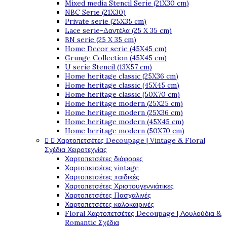
Mixed media Stencil Serie (21X30 cm)
NBC Serie (21X30)
Private serie (25X35 cm)
Lace serie-Δαντέλα (25 X 35 cm)
BN serie (25 X 35 cm)
Home Decor serie (45X45 cm)
Grunge Collection (45X45 cm)
U serie Stencil (13X57 cm)
Home heritage classic (25X36 cm)
Home heritage classic (45X45 cm)
Home heritage classic (50X70 cm)
Home heritage modern (25X25 cm)
Home heritage modern (25X36 cm)
Home heritage modern (45X45 cm)
Home heritage modern (50X70 cm)


Χαρτοπετσέτες Decoupage | Vintage & Floral
Σχέδια Χειροτεχνίας
Χαρτοπετσέτες διάφορες
Χαρτοπετσέτες vintage
Χαρτοπετσέτες παιδικές
Χαρτοπετσέτες Χριστουγεννιάτικες
Χαρτοπετσέτες Πασχαλινές
Χαρτοπετσέτες καλοκαιρινές
Floral Χαρτοπετσέτες Decoupage | Λουλούδια &
Romantic Σχέδια