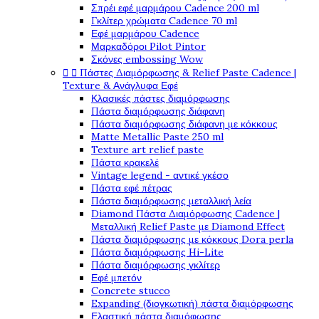
Σπρέι εφέ μαρμάρου Cadence 200 ml
Γκλίτερ χρώματα Cadence 70 ml
Εφέ μαρμάρου Cadence
Μαρκαδόροι Pilot Pintor
Σκόνες embossing Wow


Πάστες Διαμόρφωσης & Relief Paste Cadence |
Texture & Ανάγλυφα Εφέ
Κλασικές πάστες διαμόρφωσης
Πάστα διαμόρφωσης διάφανη
Πάστα διαμόρφωσης διάφανη με κόκκους
Matte Metallic Paste 250 ml
Texture art relief paste
Πάστα κρακελέ
Vintage legend - αντικέ γκέσο
Πάστα εφέ πέτρας
Πάστα διαμόρφωσης μεταλλική λεία
Diamond Πάστα Διαμόρφωσης Cadence |
Μεταλλική Relief Paste με Diamond Effect
Πάστα διαμόρφωσης με κόκκους Dora perla
Πάστα διαμόρφωσης Hi-Lite
Πάστα διαμόρφωσης γκλίτερ
Εφέ μπετόν
Concrete stucco
Expanding (διογκωτική) πάστα διαμόρφωσης
Ελαστική πάστα διαμόφωσης