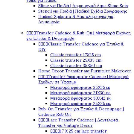
Υλικά για Παιδιά
Slime για Παιδιά | Δημιουργικά Aqua Slime Sets
Stencil για Παιδιά | Παιδικά Σχέδια Ζωγραφικής
Παιδικά Χρώματα & Δακτυλομπογιές για
Δημιουργία




Transfer Cadence & Rub-On | Μεταφορά Εικόνας
για Έπιπλα & Decoupage




Classic Transfer Cadence για Έπιπλα &
DIY
Classic transfer 17Χ25 cm
Classic transfer 25Χ35 cm
Classic transfer 35Χ50 cm
Home Decor Transfer για Furniture Makeover




Transfer Υφάσματος Cadence | Μεταφορά
Σχεδίων σε Ύφασμα
Μεταφορά υφάσματος 25Χ35 εκ
Μεταφορά υφάσματος 21Χ30 εκ.
Μεταφορά υφάσματος 30Χ42 εκ.
Μεταφορά υφάσματος 25Χ25 εκ.
Rub-On Transfer για Έπιπλα & Decoupage |
Cadence Rub On




Lace Transfer Cadence | Δαντελωτά
Transfer για Vintage Decor




17 Χ 25 cm lace transfer