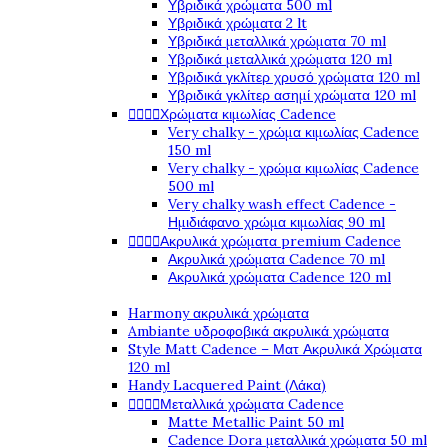
Υβριδικά χρώματα 500 ml
Υβριδικά χρώματα 2 lt
Υβριδικά μεταλλικά χρώματα 70 ml
Υβριδικά μεταλλικά χρώματα 120 ml
Υβριδικά γκλίτερ χρυσό χρώματα 120 ml
Υβριδικά γκλίτερ ασημί χρώματα 120 ml




Χρώματα κιμωλίας Cadence
Very chalky - χρώμα κιμωλίας Cadence
150 ml
Very chalky - χρώμα κιμωλίας Cadence
500 ml
Very chalky wash effect Cadence -
Ημιδιάφανο χρώμα κιμωλίας 90 ml




Ακρυλικά χρώματα premium Cadence
Ακρυλικά χρώματα Cadence 70 ml
Ακρυλικά χρώματα Cadence 120 ml
Harmony ακρυλικά χρώματα
Ambiante υδροφοβικά ακρυλικά χρώματα
Style Matt Cadence – Ματ Ακρυλικά Χρώματα
120 ml
Handy Lacquered Paint (Λάκα)




Μεταλλικά χρώματα Cadence
Matte Metallic Paint 50 ml
Cadence Dora μεταλλικά χρώματα 50 ml