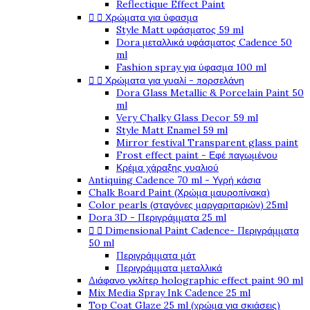
Reflectique Effect Paint


Χρώματα για ύφασμα
Style Matt υφάσματος 59 ml
Dora μεταλλικά υφάσματος Cadence 50
ml
Fashion spray για ύφασμα 100 ml


Χρώματα για γυαλί - πορσελάνη
Dora Glass Metallic & Porcelain Paint 50
ml
Very Chalky Glass Decor 59 ml
Style Matt Enamel 59 ml
Mirror festival Transparent glass paint
Frost effect paint - Εφέ παγωμένου
Κρέμα χάραξης γυαλιού
Antiquing Cadence 70 ml - Υγρή κάσια
Chalk Board Paint (Χρώμα μαυροπίνακα)
Color pearls (σταγόνες μαργαριταριών) 25ml
Dora 3D - Περιγράμματα 25 ml


Dimensional Paint Cadence- Περιγράμματα
50 ml
Περιγράμματα μάτ
Περιγράμματα μεταλλικά
Διάφανο γκλίτερ holographic effect paint 90 ml
Mix Media Spray Ink Cadence 25 ml
Top Coat Glaze 25 ml (χρώμα για σκιάσεις)