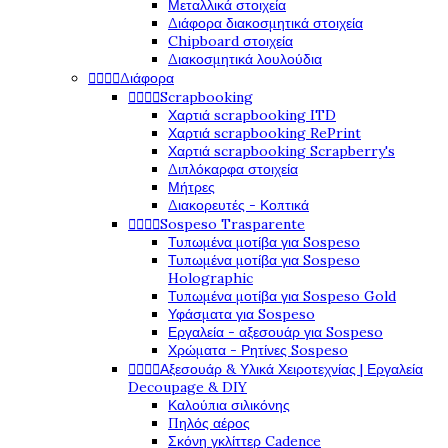
Μεταλλικά στοιχεία
Διάφορα διακοσμητικά στοιχεία
Chipboard στοιχεία
Διακοσμητικά λουλούδια




Διάφορα




Scrapbooking
Χαρτιά scrapbooking ITD
Χαρτιά scrapbooking RePrint
Χαρτιά scrapbooking Scrapberry's
Διπλόκαρφα στοιχεία
Μήτρες
Διακορευτές - Κοπτικά




Sospeso Trasparente
Τυπωμένα μοτίβα για Sospeso
Τυπωμένα μοτίβα για Sospeso
Holographic
Τυπωμένα μοτίβα για Sospeso Gold
Υφάσματα για Sospeso
Εργαλεία - αξεσουάρ για Sospeso
Χρώματα - Ρητίνες Sospeso




Αξεσουάρ & Υλικά Χειροτεχνίας | Εργαλεία
Decoupage & DIY
Καλούπια σιλικόνης
Πηλός αέρος
Σκόνη γκλίττερ Cadence