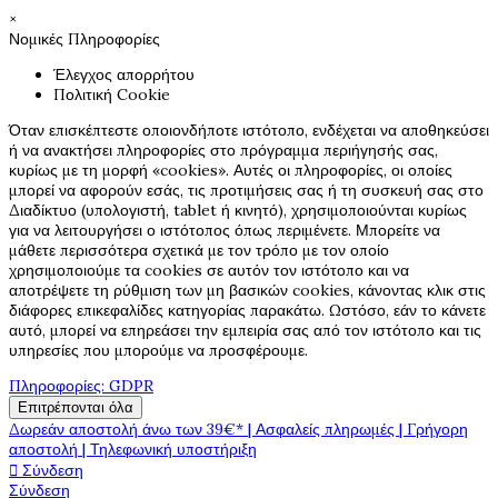
×
Νομικές Πληροφορίες
Έλεγχος απορρήτου
Πολιτική Cookie
Όταν επισκέπτεστε οποιονδήποτε ιστότοπο, ενδέχεται να αποθηκεύσει
ή να ανακτήσει πληροφορίες στο πρόγραμμα περιήγησής σας,
κυρίως με τη μορφή «cookies». Αυτές οι πληροφορίες, οι οποίες
μπορεί να αφορούν εσάς, τις προτιμήσεις σας ή τη συσκευή σας στο
Διαδίκτυο (υπολογιστή, tablet ή κινητό), χρησιμοποιούνται κυρίως
για να λειτουργήσει ο ιστότοπος όπως περιμένετε. Μπορείτε να
μάθετε περισσότερα σχετικά με τον τρόπο με τον οποίο
χρησιμοποιούμε τα cookies σε αυτόν τον ιστότοπο και να
αποτρέψετε τη ρύθμιση των μη βασικών cookies, κάνοντας κλικ στις
διάφορες επικεφαλίδες κατηγορίας παρακάτω. Ωστόσο, εάν το κάνετε
αυτό, μπορεί να επηρεάσει την εμπειρία σας από τον ιστότοπο και τις
υπηρεσίες που μπορούμε να προσφέρουμε.
Πληροφορίες: GDPR
Επιτρέπονται όλα
Δωρεάν αποστολή άνω των 39€* | Ασφαλείς πληρωμές | Γρήγορη
αποστολή | Τηλεφωνική υποστήριξη

Σύνδεση
Σύνδεση