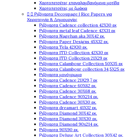
Χαρτοπετσέτες επαναλαμβανόμενα μοτίβα
Χαρτοπετσέτες με ζωάκια


Ριζόχαρτα Decoupage | Rice Papers για
Χειροτεχνία & Δημιουργίες
Ριζόχαρτα Cadence collection 42X30 εκ
Ριζόχαρτα metal leaf Cadence 42X31 εκ
Ριζόχαρτα Nagehan aka 30X42 εκ.
Ριζόχαρτα Paper Designs 45X32 εκ.
Ριζόχαρτα Tela 42Χ30 εκ.
Ριζόχαρτα ITD Collection 42X30 εκ
Ριζόχαρτα ITD Collection 21X29 εκ
Ριζόχαρτα Calambour Collection 50X35 εκ
Ριζόχαρτα Calambour collection 34,5X25 εκ
Ριζόχαρτα μονόχρωμα
Ριζόχαρτα Cadence 21Χ29,7 εκ
Ριζόχαρτα Cadence 60X62 εκ.
Ριζόχαρτα Cadence 30X68 εκ.
Ριζόχαρτα Cadence 90X214 εκ.
Ριζόχαρτα Cadence 30X30 εκ.
Ριζόχαρτα dreamart 41X32 εκ.
Ριζόχαρτα Diamond 30X42 εκ.
Ριζόχαρτα Diamond 30X30 εκ.
Ριζόχαρτα Diamond 90x214 εκ.
Ριζόχαρτα 90X90 εκ.
Ριζόχαρτα Deluxe Art Collection 30X42 εκ.