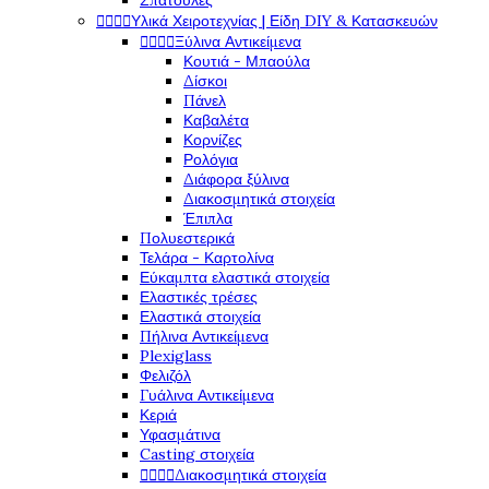
Σπάτουλες




Υλικά Χειροτεχνίας | Είδη DIY & Κατασκευών




Ξύλινα Αντικείμενα
Κουτιά - Μπαούλα
Δίσκοι
Πάνελ
Καβαλέτα
Κορνίζες
Ρολόγια
Διάφορα ξύλινα
Διακοσμητικά στοιχεία
Έπιπλα
Πολυεστερικά
Τελάρα - Καρτολίνα
Εύκαμπτα ελαστικά στοιχεία
Ελαστικές τρέσες
Ελαστικά στοιχεία
Πήλινα Αντικείμενα
Plexiglass
Φελιζόλ
Γυάλινα Αντικείμενα
Κεριά
Υφασμάτινα
Casting στοιχεία




Διακοσμητικά στοιχεία