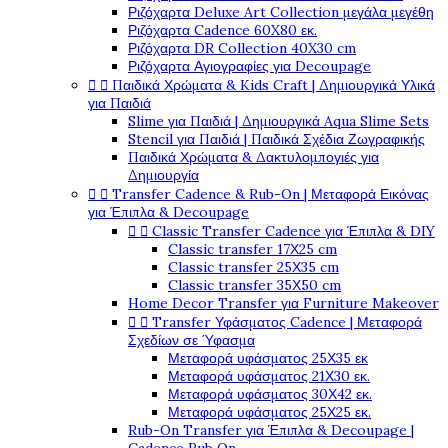
Ριζόχαρτα Deluxe Art Collection μεγάλα μεγέθη
Ριζόχαρτα Cadence 60X80 εκ.
Ριζόχαρτα DR Collection 40X30 cm
Ριζόχαρτα Αγιογραφίες για Decoupage


Παιδικά Χρώματα & Kids Craft | Δημιουργικά Υλικά
για Παιδιά
Slime για Παιδιά | Δημιουργικά Aqua Slime Sets
Stencil για Παιδιά | Παιδικά Σχέδια Ζωγραφικής
Παιδικά Χρώματα & Δακτυλομπογιές για
Δημιουργία


Transfer Cadence & Rub-On | Μεταφορά Εικόνας
για Έπιπλα & Decoupage


Classic Transfer Cadence για Έπιπλα & DIY
Classic transfer 17Χ25 cm
Classic transfer 25Χ35 cm
Classic transfer 35Χ50 cm
Home Decor Transfer για Furniture Makeover


Transfer Υφάσματος Cadence | Μεταφορά
Σχεδίων σε Ύφασμα
Μεταφορά υφάσματος 25Χ35 εκ
Μεταφορά υφάσματος 21Χ30 εκ.
Μεταφορά υφάσματος 30Χ42 εκ.
Μεταφορά υφάσματος 25Χ25 εκ.
Rub-On Transfer για Έπιπλα & Decoupage |