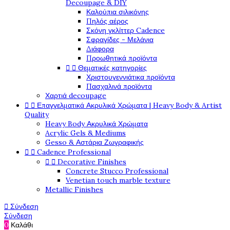
Decoupage & DIY
Καλούπια σιλικόνης
Πηλός αέρος
Σκόνη γκλίττερ Cadence
Σφραγίδες - Μελάνια
Διάφορα
Προωθητικά προϊόντα


Θεματικές κατηγορίες
Χριστουγεννιάτικα προϊόντα
Πασχαλινά προϊόντα
Χαρτιά decoupage


Επαγγελματικά Ακρυλικά Χρώματα | Heavy Body & Artist
Quality
Heavy Body Ακρυλικά Χρώματα
Acrylic Gels & Mediums
Gesso & Αστάρια Ζωγραφικής


Cadence Professional


Decorative Finishes
Concrete Stucco Professional
Venetian touch marble texture
Metallic Finishes

Σύνδεση
Σύνδεση
0
Καλάθι