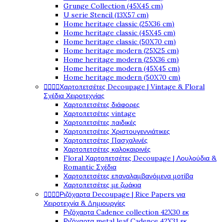
Grunge Collection (45X45 cm)
U serie Stencil (13X57 cm)
Home heritage classic (25X36 cm)
Home heritage classic (45X45 cm)
Home heritage classic (50X70 cm)
Home heritage modern (25X25 cm)
Home heritage modern (25X36 cm)
Home heritage modern (45X45 cm)
Home heritage modern (50X70 cm)




Χαρτοπετσέτες Decoupage | Vintage & Floral
Σχέδια Χειροτεχνίας
Χαρτοπετσέτες διάφορες
Χαρτοπετσέτες vintage
Χαρτοπετσέτες παιδικές
Χαρτοπετσέτες Χριστουγεννιάτικες
Χαρτοπετσέτες Πασχαλινές
Χαρτοπετσέτες καλοκαιρινές
Floral Χαρτοπετσέτες Decoupage | Λουλούδια &
Romantic Σχέδια
Χαρτοπετσέτες επαναλαμβανόμενα μοτίβα
Χαρτοπετσέτες με ζωάκια




Ριζόχαρτα Decoupage | Rice Papers για
Χειροτεχνία & Δημιουργίες
Ριζόχαρτα Cadence collection 42X30 εκ
Ριζόχαρτα metal leaf Cadence 42X31 εκ