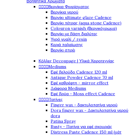
Βοηθητικά Χρώματα




Βερνίκια Φινιρίσματος
Βερνίκια νερού
Βερνίκι ultimate glaze Cadence
Βερνίκι πέτρας (aqua stone Cadence)
Colouron varnish (Βερνικόχρωμα)
Βερνίκι με βάση διαλύτες
Υγρό γυαλί / resin
Κεριά παλαίωσης
Βερνίκι σπρέι
Κόλλες Decoupage | Υλικά Χειροτεχνίας




Mediums
Εφέ βελούδο Cadence 120 ml
Antique Powder Cadence 70 ml
Εφέ καθρέφτη - mirror effect
Διάφορα Mediums
Εφέ βρύα - Moss effect Cadence




Πατίνες
Finger wax - δακτυλοπατίνα νερού
Dora finger wax - Δακτυλοπατίνα νερού
dora
Patina Spray
Rusty - Πατίνα για εφέ σκουριάς
Distress Paste Cadence 150 ml (μάτ