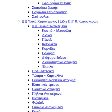
Σφουγγάρι Velour
Σκαφάκια βαφής
Εργαλεία τεχνοτροπίας
Σπάτουλες


Υλικά Χειροτεχνίας | Είδη DIY & Κατασκευών


Ξύλινα Αντικείμενα
Κουτιά - Μπαούλα
Δίσκοι
Πάνελ
Καβαλέτα
Κορνίζες
Ρολόγια
Διάφορα ξύλινα
Διακοσμητικά στοιχεία
Έπιπλα
Πολυεστερικά
Τελάρα - Καρτολίνα
Εύκαμπτα ελαστικά στοιχεία
Ελαστικές τρέσες
Ελαστικά στοιχεία
Πήλινα Αντικείμενα
Plexiglass
Φελιζόλ
Γυάλινα Αντικείμενα
Κεριά