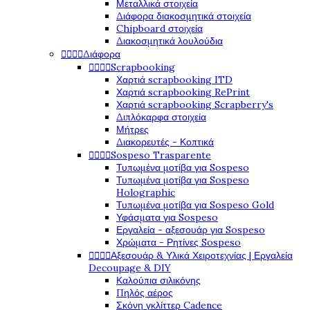
Μεταλλικά στοιχεία
Διάφορα διακοσμητικά στοιχεία
Chipboard στοιχεία
Διακοσμητικά λουλούδια




Διάφορα




Scrapbooking
Χαρτιά scrapbooking ITD
Χαρτιά scrapbooking RePrint
Χαρτιά scrapbooking Scrapberry's
Διπλόκαρφα στοιχεία
Μήτρες
Διακορευτές - Κοπτικά




Sospeso Trasparente
Τυπωμένα μοτίβα για Sospeso
Τυπωμένα μοτίβα για Sospeso
Holographic
Τυπωμένα μοτίβα για Sospeso Gold
Υφάσματα για Sospeso
Εργαλεία - αξεσουάρ για Sospeso
Χρώματα - Ρητίνες Sospeso




Αξεσουάρ & Υλικά Χειροτεχνίας | Εργαλεία
Decoupage & DIY
Καλούπια σιλικόνης
Πηλός αέρος
Σκόνη γκλίττερ Cadence