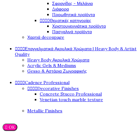
Σφραγίδες - Μελάνια
Διάφορα
Προωθητικά προϊόντα




Θεματικές κατηγορίες
Χριστουγεννιάτικα προϊόντα
Πασχαλινά προϊόντα
Χαρτιά decoupage




Επαγγελματικά Ακρυλικά Χρώματα | Heavy Body & Artist
Quality
Heavy Body Ακρυλικά Χρώματα
Acrylic Gels & Mediums
Gesso & Αστάρια Ζωγραφικής




Cadence Professional




Decorative Finishes
Concrete Stucco Professional
Venetian touch marble texture
Metallic Finishes

OK