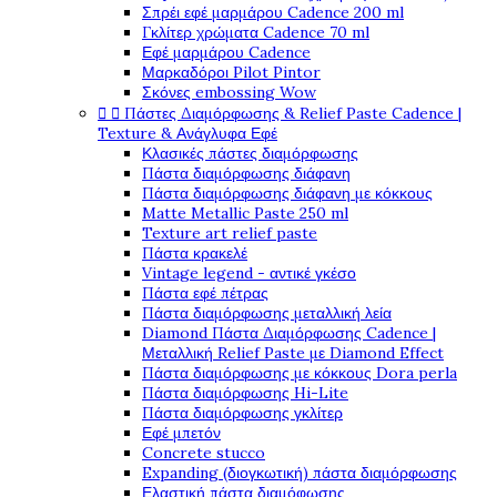
Σπρέι εφέ μαρμάρου Cadence 200 ml
Γκλίτερ χρώματα Cadence 70 ml
Εφέ μαρμάρου Cadence
Μαρκαδόροι Pilot Pintor
Σκόνες embossing Wow


Πάστες Διαμόρφωσης & Relief Paste Cadence |
Texture & Ανάγλυφα Εφέ
Κλασικές πάστες διαμόρφωσης
Πάστα διαμόρφωσης διάφανη
Πάστα διαμόρφωσης διάφανη με κόκκους
Matte Metallic Paste 250 ml
Texture art relief paste
Πάστα κρακελέ
Vintage legend - αντικέ γκέσο
Πάστα εφέ πέτρας
Πάστα διαμόρφωσης μεταλλική λεία
Diamond Πάστα Διαμόρφωσης Cadence |
Μεταλλική Relief Paste με Diamond Effect
Πάστα διαμόρφωσης με κόκκους Dora perla
Πάστα διαμόρφωσης Hi-Lite
Πάστα διαμόρφωσης γκλίτερ
Εφέ μπετόν
Concrete stucco
Expanding (διογκωτική) πάστα διαμόρφωσης
Ελαστική πάστα διαμόφωσης