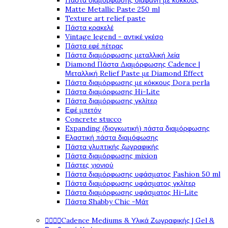
Πάστα διαμόρφωσης διάφανη με κόκκους
Matte Metallic Paste 250 ml
Texture art relief paste
Πάστα κρακελέ
Vintage legend - αντικέ γκέσο
Πάστα εφέ πέτρας
Πάστα διαμόρφωσης μεταλλική λεία
Diamond Πάστα Διαμόρφωσης Cadence |
Μεταλλική Relief Paste με Diamond Effect
Πάστα διαμόρφωσης με κόκκους Dora perla
Πάστα διαμόρφωσης Hi-Lite
Πάστα διαμόρφωσης γκλίτερ
Εφέ μπετόν
Concrete stucco
Expanding (διογκωτική) πάστα διαμόρφωσης
Ελαστική πάστα διαμόφωσης
Πάστα γλυπτικής ζωγραφικής
Πάστα διαμόρφωσης mixion
Πάστες χιονιού
Πάστα διαμόρφωσης υφάσματος Fashion 50 ml
Πάστα διαμόρφωσης υφάσματος γκλίτερ
Πάστα διαμόρφωσης υφάσματος Hi-Lite
Πάστα Shabby Chic -Μάτ




Cadence Mediums & Υλικά Ζωγραφικής | Gel &