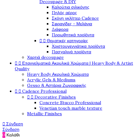
Decoupage & DIY
Καλούπια σιλικόνης
Πηλός αέρος
Σκόνη γκλίττερ Cadence
Σφραγίδες - Μελάνια
Διάφορα
Προωθητικά προϊόντα


Θεματικές κατηγορίες
Χριστουγεννιάτικα προϊόντα
Πασχαλινά προϊόντα
Χαρτιά decoupage


Επαγγελματικά Ακρυλικά Χρώματα | Heavy Body & Artist
Quality
Heavy Body Ακρυλικά Χρώματα
Acrylic Gels & Mediums
Gesso & Αστάρια Ζωγραφικής


Cadence Professional


Decorative Finishes
Concrete Stucco Professional
Venetian touch marble texture
Metallic Finishes

Σύνδεση
Σύνδεση
0
Καλάθι