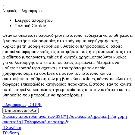
×
Νομικές Πληροφορίες
Έλεγχος απορρήτου
Πολιτική Cookie
Όταν επισκέπτεστε οποιονδήποτε ιστότοπο, ενδέχεται να αποθηκεύσει
ή να ανακτήσει πληροφορίες στο πρόγραμμα περιήγησής σας,
κυρίως με τη μορφή «cookies». Αυτές οι πληροφορίες, οι οποίες
μπορεί να αφορούν εσάς, τις προτιμήσεις σας ή τη συσκευή σας στο
Διαδίκτυο (υπολογιστή, tablet ή κινητό), χρησιμοποιούνται κυρίως
για να λειτουργήσει ο ιστότοπος όπως περιμένετε. Μπορείτε να
μάθετε περισσότερα σχετικά με τον τρόπο με τον οποίο
χρησιμοποιούμε τα cookies σε αυτόν τον ιστότοπο και να
αποτρέψετε τη ρύθμιση των μη βασικών cookies, κάνοντας κλικ στις
διάφορες επικεφαλίδες κατηγορίας παρακάτω. Ωστόσο, εάν το κάνετε
αυτό, μπορεί να επηρεάσει την εμπειρία σας από τον ιστότοπο και τις
υπηρεσίες που μπορούμε να προσφέρουμε.
Πληροφορίες: GDPR
Επιτρέπονται όλα
Δωρεάν αποστολή άνω των 39€* | Ασφαλείς πληρωμές | Γρήγορη
αποστολή | Τηλεφωνική υποστήριξη

Σύνδεση
Σύνδεση