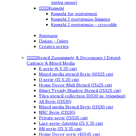
πατίνα νερού)




Κρακελέ
Κρακελέ 1ος συστατικού
Κρακελέ 2 συστατικών διάφανο
Κρακελέ 2 συστατικών - crocodile
Χρύσωμα
Πρίμερ - Γκέσο
Createx series




Stencil Ζωγραφικής & Decoupage | Στένσιλ
Cadence & Mixed Media
K serie (6 X 20 cm)
Mixed media stencil Serie (10X25 cm)
D serie (15 X 20 cm)
Home Decor Midi Stencil (25x25 cm)
Siluet Trendy Shadow Stencil (25X25 cm)
Tiles stencil collection 30X30 εκ. (πλακάκια)
AS Serie (21X30)
Mixed media Stencil Serie (21X30 cm)
NBC Serie (21X30)
Private serie (25X35 cm)
Lace serie-Δαντέλα (25 X 35 cm)
BN serie (25 X 35 cm)
Home Decor serie (45X45 cm)