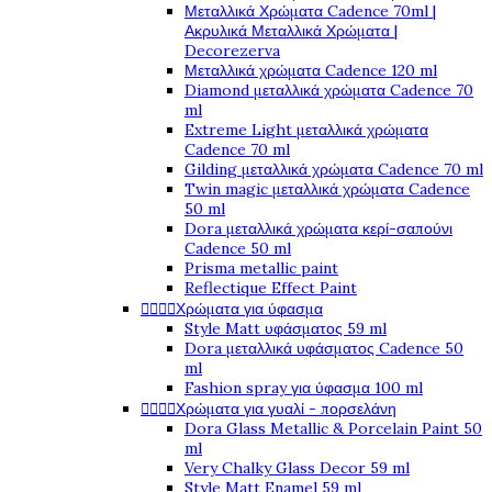
Μεταλλικά Χρώματα Cadence 70ml |
Ακρυλικά Μεταλλικά Χρώματα |
Decorezerva
Μεταλλικά χρώματα Cadence 120 ml
Diamond μεταλλικά χρώματα Cadence 70
ml
Extreme Light μεταλλικά χρώματα
Cadence 70 ml
Gilding μεταλλικά χρώματα Cadence 70 ml
Twin magic μεταλλικά χρώματα Cadence
50 ml
Dora μεταλλικά χρώματα κερί-σαπούνι
Cadence 50 ml
Prisma metallic paint
Reflectique Effect Paint




Χρώματα για ύφασμα
Style Matt υφάσματος 59 ml
Dora μεταλλικά υφάσματος Cadence 50
ml
Fashion spray για ύφασμα 100 ml




Χρώματα για γυαλί - πορσελάνη
Dora Glass Metallic & Porcelain Paint 50
ml
Very Chalky Glass Decor 59 ml
Style Matt Enamel 59 ml