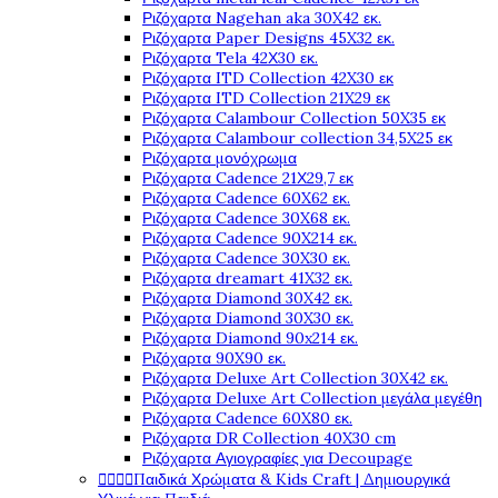
Ριζόχαρτα Nagehan aka 30X42 εκ.
Ριζόχαρτα Paper Designs 45X32 εκ.
Ριζόχαρτα Tela 42Χ30 εκ.
Ριζόχαρτα ITD Collection 42X30 εκ
Ριζόχαρτα ITD Collection 21X29 εκ
Ριζόχαρτα Calambour Collection 50X35 εκ
Ριζόχαρτα Calambour collection 34,5X25 εκ
Ριζόχαρτα μονόχρωμα
Ριζόχαρτα Cadence 21Χ29,7 εκ
Ριζόχαρτα Cadence 60X62 εκ.
Ριζόχαρτα Cadence 30X68 εκ.
Ριζόχαρτα Cadence 90X214 εκ.
Ριζόχαρτα Cadence 30X30 εκ.
Ριζόχαρτα dreamart 41X32 εκ.
Ριζόχαρτα Diamond 30X42 εκ.
Ριζόχαρτα Diamond 30X30 εκ.
Ριζόχαρτα Diamond 90x214 εκ.
Ριζόχαρτα 90X90 εκ.
Ριζόχαρτα Deluxe Art Collection 30X42 εκ.
Ριζόχαρτα Deluxe Art Collection μεγάλα μεγέθη
Ριζόχαρτα Cadence 60X80 εκ.
Ριζόχαρτα DR Collection 40X30 cm
Ριζόχαρτα Αγιογραφίες για Decoupage




Παιδικά Χρώματα & Kids Craft | Δημιουργικά