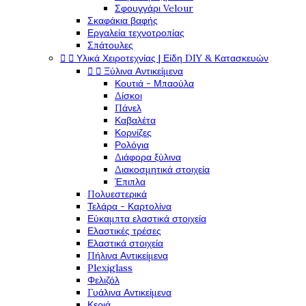
Σφουγγάρι Velour
Σκαφάκια βαφής
Εργαλεία τεχνοτροπίας
Σπάτουλες


Υλικά Χειροτεχνίας | Είδη DIY & Κατασκευών


Ξύλινα Αντικείμενα
Κουτιά - Μπαούλα
Δίσκοι
Πάνελ
Καβαλέτα
Κορνίζες
Ρολόγια
Διάφορα ξύλινα
Διακοσμητικά στοιχεία
Έπιπλα
Πολυεστερικά
Τελάρα - Καρτολίνα
Εύκαμπτα ελαστικά στοιχεία
Ελαστικές τρέσες
Ελαστικά στοιχεία
Πήλινα Αντικείμενα
Plexiglass
Φελιζόλ
Γυάλινα Αντικείμενα
Κεριά