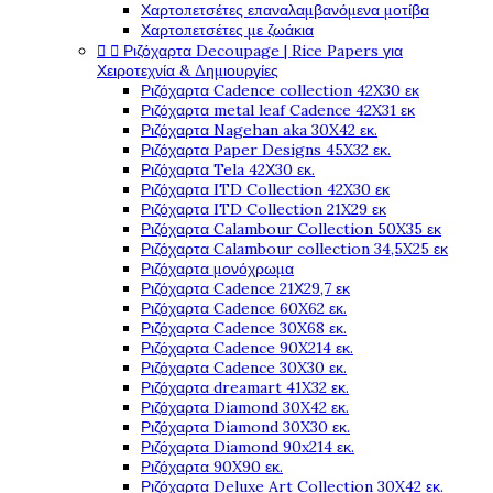
Χαρτοπετσέτες επαναλαμβανόμενα μοτίβα
Χαρτοπετσέτες με ζωάκια


Ριζόχαρτα Decoupage | Rice Papers για
Χειροτεχνία & Δημιουργίες
Ριζόχαρτα Cadence collection 42X30 εκ
Ριζόχαρτα metal leaf Cadence 42X31 εκ
Ριζόχαρτα Nagehan aka 30X42 εκ.
Ριζόχαρτα Paper Designs 45X32 εκ.
Ριζόχαρτα Tela 42Χ30 εκ.
Ριζόχαρτα ITD Collection 42X30 εκ
Ριζόχαρτα ITD Collection 21X29 εκ
Ριζόχαρτα Calambour Collection 50X35 εκ
Ριζόχαρτα Calambour collection 34,5X25 εκ
Ριζόχαρτα μονόχρωμα
Ριζόχαρτα Cadence 21Χ29,7 εκ
Ριζόχαρτα Cadence 60X62 εκ.
Ριζόχαρτα Cadence 30X68 εκ.
Ριζόχαρτα Cadence 90X214 εκ.
Ριζόχαρτα Cadence 30X30 εκ.
Ριζόχαρτα dreamart 41X32 εκ.
Ριζόχαρτα Diamond 30X42 εκ.
Ριζόχαρτα Diamond 30X30 εκ.
Ριζόχαρτα Diamond 90x214 εκ.
Ριζόχαρτα 90X90 εκ.
Ριζόχαρτα Deluxe Art Collection 30X42 εκ.