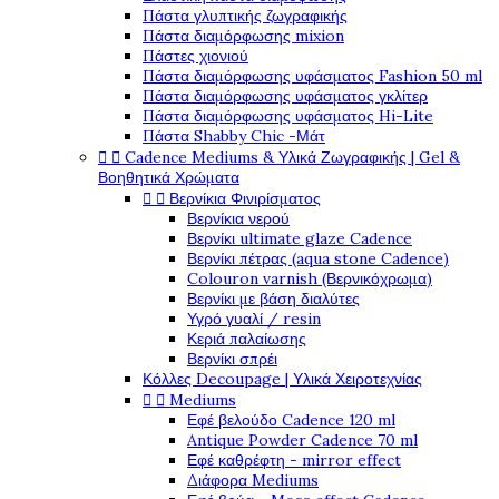
Πάστα γλυπτικής ζωγραφικής
Πάστα διαμόρφωσης mixion
Πάστες χιονιού
Πάστα διαμόρφωσης υφάσματος Fashion 50 ml
Πάστα διαμόρφωσης υφάσματος γκλίτερ
Πάστα διαμόρφωσης υφάσματος Hi-Lite
Πάστα Shabby Chic -Μάτ


Cadence Mediums & Υλικά Ζωγραφικής | Gel &
Βοηθητικά Χρώματα


Βερνίκια Φινιρίσματος
Βερνίκια νερού
Βερνίκι ultimate glaze Cadence
Βερνίκι πέτρας (aqua stone Cadence)
Colouron varnish (Βερνικόχρωμα)
Βερνίκι με βάση διαλύτες
Υγρό γυαλί / resin
Κεριά παλαίωσης
Βερνίκι σπρέι
Κόλλες Decoupage | Υλικά Χειροτεχνίας


Mediums
Εφέ βελούδο Cadence 120 ml
Antique Powder Cadence 70 ml
Εφέ καθρέφτη - mirror effect
Διάφορα Mediums