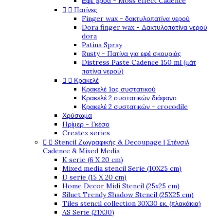
Εφέ βρύα - Moss effect Cadence


Πατίνες
Finger wax - δακτυλοπατίνα νερού
Dora finger wax - Δακτυλοπατίνα νερού
dora
Patina Spray
Rusty - Πατίνα για εφέ σκουριάς
Distress Paste Cadence 150 ml (μάτ
πατίνα νερού)


Κρακελέ
Κρακελέ 1ος συστατικού
Κρακελέ 2 συστατικών διάφανο
Κρακελέ 2 συστατικών - crocodile
Χρύσωμα
Πρίμερ - Γκέσο
Createx series


Stencil Ζωγραφικής & Decoupage | Στένσιλ
Cadence & Mixed Media
K serie (6 X 20 cm)
Mixed media stencil Serie (10X25 cm)
D serie (15 X 20 cm)
Home Decor Midi Stencil (25x25 cm)
Siluet Trendy Shadow Stencil (25X25 cm)
Tiles stencil collection 30X30 εκ. (πλακάκια)
AS Serie (21X30)