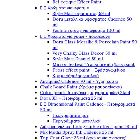
Reflectique Effect Paint


Χρώματα για ύφασμα
Style Matt υφάσματος 59 ml
Dora μεταλλικά υφάσματος Cadence 50
ml
Fashion spray για ύφασμα 100 ml


Χρώματα για γυαλί - πορσελάνη
Dora Glass Metallic & Porcelain Paint 50
ml
Very Chalky Glass Decor 59 ml
Style Matt Enamel 59 ml
Mirror festival Transparent glass paint
Frost effect paint - Εφέ παγωμένου
Κρέμα χάραξης γυαλιού
Antiquing Cadence 70 ml - Υγρή κάσια
Chalk Board Paint (Χρώμα μαυροπίνακα)
Color pearls (σταγόνες μαργαριταριών) 25ml
Dora 3D - Περιγράμματα 25 ml


Dimensional Paint Cadence- Περιγράμματα
50 ml
Περιγράμματα μάτ
Περιγράμματα μεταλλικά
Διάφανο γκλίτερ holographic effect paint 90 ml
Mix Media Spray Ink Cadence 25 ml
Top Coat Glaze 25 ml (χρώμα για σκιάσεις)