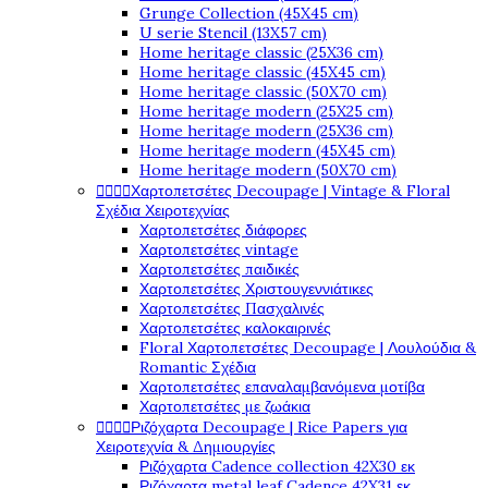
Grunge Collection (45X45 cm)
U serie Stencil (13X57 cm)
Home heritage classic (25X36 cm)
Home heritage classic (45X45 cm)
Home heritage classic (50X70 cm)
Home heritage modern (25X25 cm)
Home heritage modern (25X36 cm)
Home heritage modern (45X45 cm)
Home heritage modern (50X70 cm)




Χαρτοπετσέτες Decoupage | Vintage & Floral
Σχέδια Χειροτεχνίας
Χαρτοπετσέτες διάφορες
Χαρτοπετσέτες vintage
Χαρτοπετσέτες παιδικές
Χαρτοπετσέτες Χριστουγεννιάτικες
Χαρτοπετσέτες Πασχαλινές
Χαρτοπετσέτες καλοκαιρινές
Floral Χαρτοπετσέτες Decoupage | Λουλούδια &
Romantic Σχέδια
Χαρτοπετσέτες επαναλαμβανόμενα μοτίβα
Χαρτοπετσέτες με ζωάκια




Ριζόχαρτα Decoupage | Rice Papers για
Χειροτεχνία & Δημιουργίες
Ριζόχαρτα Cadence collection 42X30 εκ
Ριζόχαρτα metal leaf Cadence 42X31 εκ