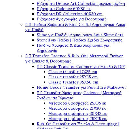
Ριζόχαρτα Deluxe Art Collection μεγάλα μεγέθη
Ριζόχαρτα Cadence 60X80 εκ.
Ριζόχαρτα DR Collection 40X30 cm
Ριζόχαρτα Αγιογραφίες για Decoupage


Παιδικά Χρώματα & Kids Craft | Δημιουργικά Υλικά
για Παιδιά
Slime για Παιδιά | Δημιουργικά Aqua Slime Sets
Stencil για Παιδιά | Παιδικά Σχέδια Ζωγραφικής
Παιδικά Χρώματα & Δακτυλομπογιές για
Δημιουργία


Transfer Cadence & Rub-On | Μεταφορά Εικόνας
για Έπιπλα & Decoupage


Classic Transfer Cadence για Έπιπλα & DIY
Classic transfer 17Χ25 cm
Classic transfer 25Χ35 cm
Classic transfer 35Χ50 cm
Home Decor Transfer για Furniture Makeover


Transfer Υφάσματος Cadence | Μεταφορά
Σχεδίων σε Ύφασμα
Μεταφορά υφάσματος 25Χ35 εκ
Μεταφορά υφάσματος 21Χ30 εκ.
Μεταφορά υφάσματος 30Χ42 εκ.
Μεταφορά υφάσματος 25Χ25 εκ.
Rub-On Transfer για Έπιπλα & Decoupage |