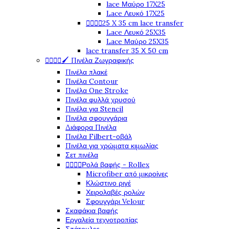
lace Μαύρο 17X25
Lace Λευκό 17X25




25 X 35 cm lace transfer
Lace Λευκό 25X35
Lace Μαύρο 25X35
lace transfer 35 Χ 50 cm




🖌️ Πινέλα Ζωγραφικής
Πινέλα πλακέ
Πινέλα Contour
Πινέλα One Stroke
Πινέλα φυλλά χρυσού
Πινέλα για Stencil
Πινέλα σφουγγάρια
Διάφορα Πινέλα
Πινέλα Filbert-οβάλ
Πινέλα για χρώματα κιμωλίας
Σετ πινέλα




Ρολά βαφής - Rollex
Microfiber από μικροίνες
Κλώστινο ριγέ
Χειρολαβές ρολών
Σφουγγάρι Velour
Σκαφάκια βαφής
Εργαλεία τεχνοτροπίας