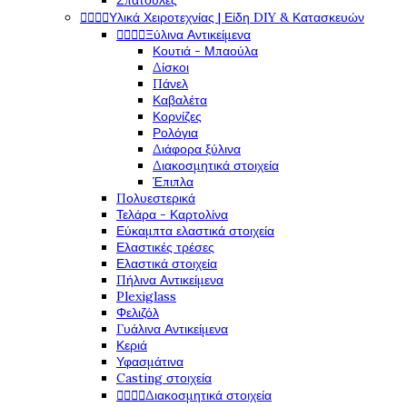
Σπάτουλες




Υλικά Χειροτεχνίας | Είδη DIY & Κατασκευών




Ξύλινα Αντικείμενα
Κουτιά - Μπαούλα
Δίσκοι
Πάνελ
Καβαλέτα
Κορνίζες
Ρολόγια
Διάφορα ξύλινα
Διακοσμητικά στοιχεία
Έπιπλα
Πολυεστερικά
Τελάρα - Καρτολίνα
Εύκαμπτα ελαστικά στοιχεία
Ελαστικές τρέσες
Ελαστικά στοιχεία
Πήλινα Αντικείμενα
Plexiglass
Φελιζόλ
Γυάλινα Αντικείμενα
Κεριά
Υφασμάτινα
Casting στοιχεία




Διακοσμητικά στοιχεία