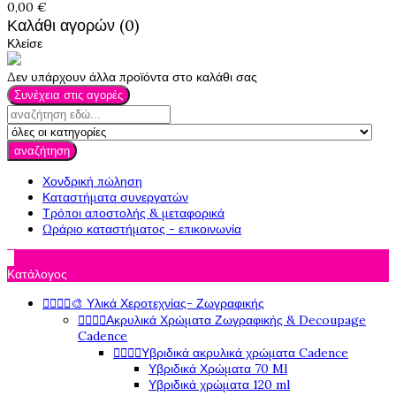
0,00 €
Καλάθι αγορών (0)
Κλείσε
Δεν υπάρχουν άλλα προϊόντα στο καλάθι σας
Συνέχεια στις αγορές
αναζήτηση
Χονδρική πώληση
Καταστήματα συνεργατών
Τρόποι αποστολής & μεταφορικά
Ωράριο καταστήματος - επικοινωνία

Κατάλογος




🎨 Υλικά Χεροτεχνίας- Ζωγραφικής




Ακρυλικά Χρώματα Ζωγραφικής & Decoupage
Cadence




Υβριδικά ακρυλικά χρώματα Cadence
Υβριδικά Χρώματα 70 Ml
Υβριδικά χρώματα 120 ml