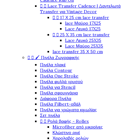
Cadence Rub On


Lace Transfer Cadence | Δαντελωτά
Transfer για Vintage Decor


17 Χ 25 cm lace transfer
lace Μαύρο 17X25
Lace Λευκό 17X25


25 X 35 cm lace transfer
Lace Λευκό 25X35
Lace Μαύρο 25X35
lace transfer 35 Χ 50 cm


🖌️ Πινέλα Ζωγραφικής
Πινέλα πλακέ
Πινέλα Contour
Πινέλα One Stroke
Πινέλα φυλλά χρυσού
Πινέλα για Stencil
Πινέλα σφουγγάρια
Διάφορα Πινέλα
Πινέλα Filbert-οβάλ
Πινέλα για χρώματα κιμωλίας
Σετ πινέλα


Ρολά βαφής - Rollex
Microfiber από μικροίνες
Κλώστινο ριγέ
Χειρολαβές ρολών