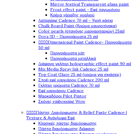
Mirror festival Transparent glass paint
Frost effect paint - Εφέ παγωμένου
Κρέμα χάραξης γυαλιού
Antiquing Cadence 70 ml - Υγρή κάσια
Chalk Board Paint (Χρώμα μαυροπίνακα)
Color pearls (σταγόνες μαργαριταριών) 25ml
Dora 3D - Περιγράμματα 25 ml




Dimensional Paint Cadence- Περιγράμματα
50 ml
Περιγράμματα μάτ
Περιγράμματα μεταλλικά
Διάφανο γκλίτερ holographic effect paint 90 ml
Mix Media Spray Ink Cadence 25 ml
Top Coat Glaze 25 ml (χρώμα για σκιάσεις)
Σπρέι εφέ μαρμάρου Cadence 200 ml
Γκλίτερ χρώματα Cadence 70 ml
Εφέ μαρμάρου Cadence
Μαρκαδόροι Pilot Pintor
Σκόνες embossing Wow




Πάστες Διαμόρφωσης & Relief Paste Cadence |
Texture & Ανάγλυφα Εφέ
Κλασικές πάστες διαμόρφωσης
Πάστα διαμόρφωσης διάφανη