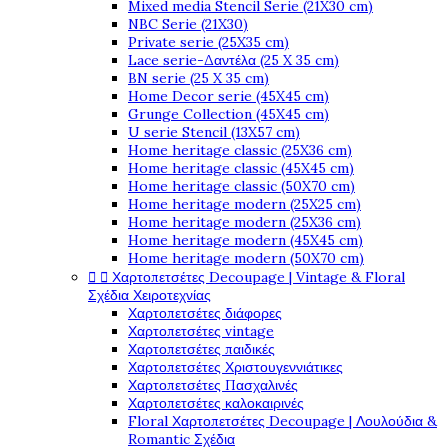
Mixed media Stencil Serie (21X30 cm)
NBC Serie (21X30)
Private serie (25X35 cm)
Lace serie-Δαντέλα (25 X 35 cm)
BN serie (25 X 35 cm)
Home Decor serie (45X45 cm)
Grunge Collection (45X45 cm)
U serie Stencil (13X57 cm)
Home heritage classic (25X36 cm)
Home heritage classic (45X45 cm)
Home heritage classic (50X70 cm)
Home heritage modern (25X25 cm)
Home heritage modern (25X36 cm)
Home heritage modern (45X45 cm)
Home heritage modern (50X70 cm)


Χαρτοπετσέτες Decoupage | Vintage & Floral
Σχέδια Χειροτεχνίας
Χαρτοπετσέτες διάφορες
Χαρτοπετσέτες vintage
Χαρτοπετσέτες παιδικές
Χαρτοπετσέτες Χριστουγεννιάτικες
Χαρτοπετσέτες Πασχαλινές
Χαρτοπετσέτες καλοκαιρινές
Floral Χαρτοπετσέτες Decoupage | Λουλούδια &
Romantic Σχέδια