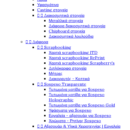
Υφασμάτινα
Casting στοιχεία


Διακοσμητικά στοιχεία
Μεταλλικά στοιχεία
Διάφορα διακοσμητικά στοιχεία
Chipboard στοιχεία
Διακοσμητικά λουλούδια


Διάφορα


Scrapbooking
Χαρτιά scrapbooking ITD
Χαρτιά scrapbooking RePrint
Χαρτιά scrapbooking Scrapberry's
Διπλόκαρφα στοιχεία
Μήτρες
Διακορευτές - Κοπτικά


Sospeso Trasparente
Τυπωμένα μοτίβα για Sospeso
Τυπωμένα μοτίβα για Sospeso
Holographic
Τυπωμένα μοτίβα για Sospeso Gold
Υφάσματα για Sospeso
Εργαλεία - αξεσουάρ για Sospeso
Χρώματα - Ρητίνες Sospeso


Αξεσουάρ & Υλικά Χειροτεχνίας | Εργαλεία