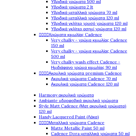
Υβριδικά χρώματα 500 ml
Υβριδικά χρώματα 2 lt
Υβριδικά μεταλλικά χρώματα 70 ml
Υβριδικά μεταλλικά χρώματα 120 ml
Υβριδικά γκλίτερ χρυσό χρώματα 120 ml
Υβριδικά γκλίτερ ασημί χρώματα 120 ml




Χρώματα κιμωλίας Cadence
Very chalky - χρώμα κιμωλίας Cadence
150 ml
Very chalky - χρώμα κιμωλίας Cadence
500 ml
Very chalky wash effect Cadence -
Ημιδιάφανο χρώμα κιμωλίας 90 ml




Ακρυλικά χρώματα premium Cadence
Ακρυλικά χρώματα Cadence 70 ml
Ακρυλικά χρώματα Cadence 120 ml
Harmony ακρυλικά χρώματα
Ambiante υδροφοβικά ακρυλικά χρώματα
Style Matt Cadence (Ματ ακρυλικά χρώματα)
120 ml
Handy Lacquered Paint (Λάκα)




Μεταλλικά χρώματα Cadence
Matte Metallic Paint 50 ml
Cadence Dora μεταλλικά χρώματα 50 ml