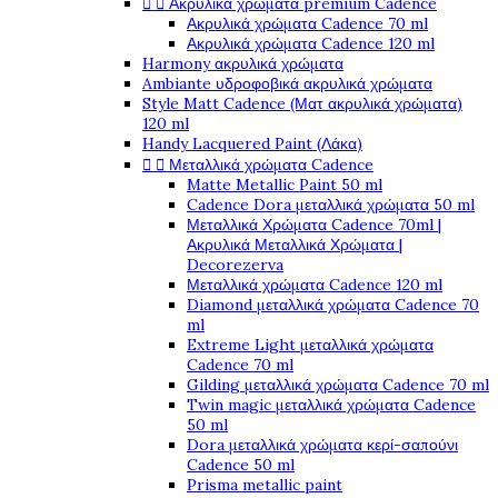


Ακρυλικά χρώματα premium Cadence
Ακρυλικά χρώματα Cadence 70 ml
Ακρυλικά χρώματα Cadence 120 ml
Harmony ακρυλικά χρώματα
Ambiante υδροφοβικά ακρυλικά χρώματα
Style Matt Cadence (Ματ ακρυλικά χρώματα)
120 ml
Handy Lacquered Paint (Λάκα)


Μεταλλικά χρώματα Cadence
Matte Metallic Paint 50 ml
Cadence Dora μεταλλικά χρώματα 50 ml
Μεταλλικά Χρώματα Cadence 70ml |
Ακρυλικά Μεταλλικά Χρώματα |
Decorezerva
Μεταλλικά χρώματα Cadence 120 ml
Diamond μεταλλικά χρώματα Cadence 70
ml
Extreme Light μεταλλικά χρώματα
Cadence 70 ml
Gilding μεταλλικά χρώματα Cadence 70 ml
Twin magic μεταλλικά χρώματα Cadence
50 ml
Dora μεταλλικά χρώματα κερί-σαπούνι
Cadence 50 ml
Prisma metallic paint