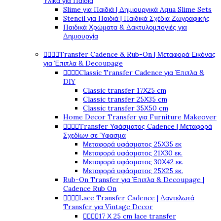
Υλικά για Παιδιά
Slime για Παιδιά | Δημιουργικά Aqua Slime Sets
Stencil για Παιδιά | Παιδικά Σχέδια Ζωγραφικής
Παιδικά Χρώματα & Δακτυλομπογιές για
Δημιουργία




Transfer Cadence & Rub-On | Μεταφορά Εικόνας
για Έπιπλα & Decoupage




Classic Transfer Cadence για Έπιπλα &
DIY
Classic transfer 17Χ25 cm
Classic transfer 25Χ35 cm
Classic transfer 35Χ50 cm
Home Decor Transfer για Furniture Makeover




Transfer Υφάσματος Cadence | Μεταφορά
Σχεδίων σε Ύφασμα
Μεταφορά υφάσματος 25Χ35 εκ
Μεταφορά υφάσματος 21Χ30 εκ.
Μεταφορά υφάσματος 30Χ42 εκ.
Μεταφορά υφάσματος 25Χ25 εκ.
Rub-On Transfer για Έπιπλα & Decoupage |
Cadence Rub On




Lace Transfer Cadence | Δαντελωτά
Transfer για Vintage Decor




17 Χ 25 cm lace transfer