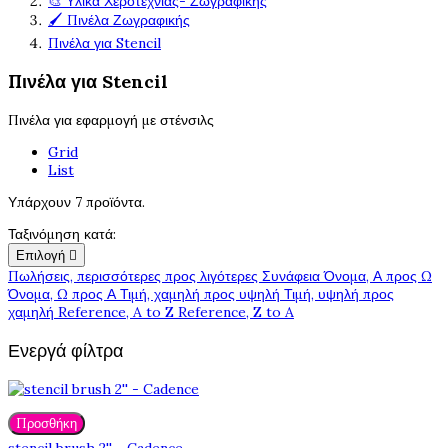
🎨 Υλικά Χεροτεχνίας- Ζωγραφικής
🖌️ Πινέλα Ζωγραφικής
Πινέλα για Stencil
Πινέλα για Stencil
Πινέλα για εφαρμογή με στένσιλς
Grid
List
Υπάρχουν 7 προϊόντα.
Ταξινόμηση κατά:
Επιλογή

Πωλήσεις, περισσότερες προς λιγότερες
Συνάφεια
Όνομα, Α προς Ω
Όνομα, Ω προς Α
Τιμή, χαμηλή προς υψηλή
Τιμή, υψηλή προς
χαμηλή
Reference, A to Z
Reference, Z to A
Ενεργά φίλτρα
Προσθήκη