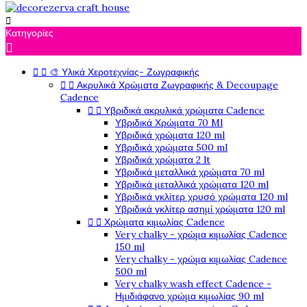

Κατηγορίες



🎨 Υλικά Χεροτεχνίας- Ζωγραφικής


Ακρυλικά Χρώματα Ζωγραφικής & Decoupage
Cadence


Υβριδικά ακρυλικά χρώματα Cadence
Υβριδικά Χρώματα 70 Ml
Υβριδικά χρώματα 120 ml
Υβριδικά χρώματα 500 ml
Υβριδικά χρώματα 2 lt
Υβριδικά μεταλλικά χρώματα 70 ml
Υβριδικά μεταλλικά χρώματα 120 ml
Υβριδικά γκλίτερ χρυσό χρώματα 120 ml
Υβριδικά γκλίτερ ασημί χρώματα 120 ml


Χρώματα κιμωλίας Cadence
Very chalky - χρώμα κιμωλίας Cadence
150 ml
Very chalky - χρώμα κιμωλίας Cadence
500 ml
Very chalky wash effect Cadence -
Ημιδιάφανο χρώμα κιμωλίας 90 ml