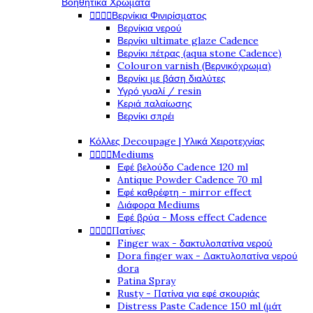
Βοηθητικά Χρώματα




Βερνίκια Φινιρίσματος
Βερνίκια νερού
Βερνίκι ultimate glaze Cadence
Βερνίκι πέτρας (aqua stone Cadence)
Colouron varnish (Βερνικόχρωμα)
Βερνίκι με βάση διαλύτες
Υγρό γυαλί / resin
Κεριά παλαίωσης
Βερνίκι σπρέι
Κόλλες Decoupage | Υλικά Χειροτεχνίας




Mediums
Εφέ βελούδο Cadence 120 ml
Antique Powder Cadence 70 ml
Εφέ καθρέφτη - mirror effect
Διάφορα Mediums
Εφέ βρύα - Moss effect Cadence




Πατίνες
Finger wax - δακτυλοπατίνα νερού
Dora finger wax - Δακτυλοπατίνα νερού
dora
Patina Spray
Rusty - Πατίνα για εφέ σκουριάς
Distress Paste Cadence 150 ml (μάτ