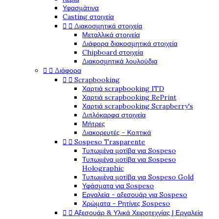
Υφασμάτινα
Casting στοιχεία


Διακοσμητικά στοιχεία
Μεταλλικά στοιχεία
Διάφορα διακοσμητικά στοιχεία
Chipboard στοιχεία
Διακοσμητικά λουλούδια


Διάφορα


Scrapbooking
Χαρτιά scrapbooking ITD
Χαρτιά scrapbooking RePrint
Χαρτιά scrapbooking Scrapberry's
Διπλόκαρφα στοιχεία
Μήτρες
Διακορευτές - Κοπτικά


Sospeso Trasparente
Τυπωμένα μοτίβα για Sospeso
Τυπωμένα μοτίβα για Sospeso
Holographic
Τυπωμένα μοτίβα για Sospeso Gold
Υφάσματα για Sospeso
Εργαλεία - αξεσουάρ για Sospeso
Χρώματα - Ρητίνες Sospeso


Αξεσουάρ & Υλικά Χειροτεχνίας | Εργαλεία