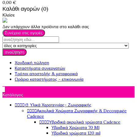
0,00 €
Καλάθι αγορών (0)
Κλείσε
Δεν υπάρχουν άλλα προϊόντα στο καλάθι σας
Συνέχεια στις αγορές
αναζήτηση
Χονδρική πώληση
Καταστήματα συνεργατών
Τρόποι αποστολής & μεταφορικά
Ωράριο καταστήματος - επικοινωνία

Κατάλογος




🎨 Υλικά Χεροτεχνίας- Ζωγραφικής




Ακρυλικά Χρώματα Ζωγραφικής & Decoupage
Cadence




Υβριδικά ακρυλικά χρώματα Cadence
Υβριδικά Χρώματα 70 Ml
Υβριδικά χρώματα 120 ml