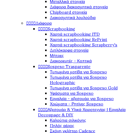
Μεταλλικά στοιχεία
Διάφορα διακοσμητικά στοιχεία
Chipboard στοιχεία
Διακοσμητικά λουλούδια




Διάφορα




Scrapbooking
Χαρτιά scrapbooking ITD
Χαρτιά scrapbooking RePrint
Χαρτιά scrapbooking Scrapberry's
Διπλόκαρφα στοιχεία
Μήτρες
Διακορευτές - Κοπτικά




Sospeso Trasparente
Τυπωμένα μοτίβα για Sospeso
Τυπωμένα μοτίβα για Sospeso
Holographic
Τυπωμένα μοτίβα για Sospeso Gold
Υφάσματα για Sospeso
Εργαλεία - αξεσουάρ για Sospeso
Χρώματα - Ρητίνες Sospeso




Αξεσουάρ & Υλικά Χειροτεχνίας | Εργαλεία
Decoupage & DIY
Καλούπια σιλικόνης
Πηλός αέρος
Σκόνη γκλίττερ Cadence