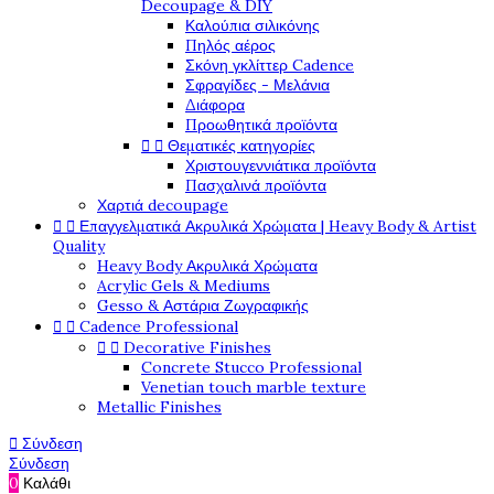
Decoupage & DIY
Καλούπια σιλικόνης
Πηλός αέρος
Σκόνη γκλίττερ Cadence
Σφραγίδες - Μελάνια
Διάφορα
Προωθητικά προϊόντα


Θεματικές κατηγορίες
Χριστουγεννιάτικα προϊόντα
Πασχαλινά προϊόντα
Χαρτιά decoupage


Επαγγελματικά Ακρυλικά Χρώματα | Heavy Body & Artist
Quality
Heavy Body Ακρυλικά Χρώματα
Acrylic Gels & Mediums
Gesso & Αστάρια Ζωγραφικής


Cadence Professional


Decorative Finishes
Concrete Stucco Professional
Venetian touch marble texture
Metallic Finishes

Σύνδεση
Σύνδεση
0
Καλάθι