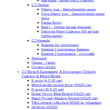
Εφέ βρύα - Moss effect Cadence


Πατίνες
Finger wax - δακτυλοπατίνα νερού
Dora finger wax - Δακτυλοπατίνα νερού
dora
Patina Spray
Rusty - Πατίνα για εφέ σκουριάς
Distress Paste Cadence 150 ml (μάτ
πατίνα νερού)


Κρακελέ
Κρακελέ 1ος συστατικού
Κρακελέ 2 συστατικών διάφανο
Κρακελέ 2 συστατικών - crocodile
Χρύσωμα
Πρίμερ - Γκέσο
Createx series


Stencil Ζωγραφικής & Decoupage | Στένσιλ
Cadence & Mixed Media
K serie (6 X 20 cm)
Mixed media stencil Serie (10X25 cm)
D serie (15 X 20 cm)
Home Decor Midi Stencil (25x25 cm)
Siluet Trendy Shadow Stencil (25X25 cm)
Tiles stencil collection 30X30 εκ. (πλακάκια)
AS Serie (21X30)