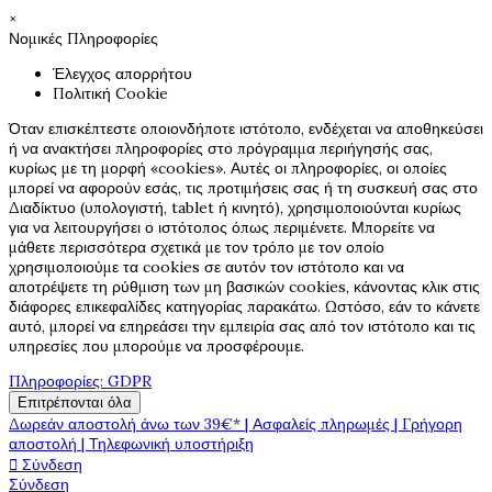
×
Νομικές Πληροφορίες
Έλεγχος απορρήτου
Πολιτική Cookie
Όταν επισκέπτεστε οποιονδήποτε ιστότοπο, ενδέχεται να αποθηκεύσει
ή να ανακτήσει πληροφορίες στο πρόγραμμα περιήγησής σας,
κυρίως με τη μορφή «cookies». Αυτές οι πληροφορίες, οι οποίες
μπορεί να αφορούν εσάς, τις προτιμήσεις σας ή τη συσκευή σας στο
Διαδίκτυο (υπολογιστή, tablet ή κινητό), χρησιμοποιούνται κυρίως
για να λειτουργήσει ο ιστότοπος όπως περιμένετε. Μπορείτε να
μάθετε περισσότερα σχετικά με τον τρόπο με τον οποίο
χρησιμοποιούμε τα cookies σε αυτόν τον ιστότοπο και να
αποτρέψετε τη ρύθμιση των μη βασικών cookies, κάνοντας κλικ στις
διάφορες επικεφαλίδες κατηγορίας παρακάτω. Ωστόσο, εάν το κάνετε
αυτό, μπορεί να επηρεάσει την εμπειρία σας από τον ιστότοπο και τις
υπηρεσίες που μπορούμε να προσφέρουμε.
Πληροφορίες: GDPR
Επιτρέπονται όλα
Δωρεάν αποστολή άνω των 39€* | Ασφαλείς πληρωμές | Γρήγορη
αποστολή | Τηλεφωνική υποστήριξη

Σύνδεση
Σύνδεση