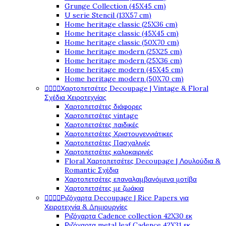
Grunge Collection (45X45 cm)
U serie Stencil (13X57 cm)
Home heritage classic (25X36 cm)
Home heritage classic (45X45 cm)
Home heritage classic (50X70 cm)
Home heritage modern (25X25 cm)
Home heritage modern (25X36 cm)
Home heritage modern (45X45 cm)
Home heritage modern (50X70 cm)




Χαρτοπετσέτες Decoupage | Vintage & Floral
Σχέδια Χειροτεχνίας
Χαρτοπετσέτες διάφορες
Χαρτοπετσέτες vintage
Χαρτοπετσέτες παιδικές
Χαρτοπετσέτες Χριστουγεννιάτικες
Χαρτοπετσέτες Πασχαλινές
Χαρτοπετσέτες καλοκαιρινές
Floral Χαρτοπετσέτες Decoupage | Λουλούδια &
Romantic Σχέδια
Χαρτοπετσέτες επαναλαμβανόμενα μοτίβα
Χαρτοπετσέτες με ζωάκια




Ριζόχαρτα Decoupage | Rice Papers για
Χειροτεχνία & Δημιουργίες
Ριζόχαρτα Cadence collection 42X30 εκ
Ριζόχαρτα metal leaf Cadence 42X31 εκ