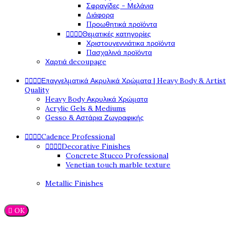
Σφραγίδες - Μελάνια
Διάφορα
Προωθητικά προϊόντα




Θεματικές κατηγορίες
Χριστουγεννιάτικα προϊόντα
Πασχαλινά προϊόντα
Χαρτιά decoupage




Επαγγελματικά Ακρυλικά Χρώματα | Heavy Body & Artist
Quality
Heavy Body Ακρυλικά Χρώματα
Acrylic Gels & Mediums
Gesso & Αστάρια Ζωγραφικής




Cadence Professional




Decorative Finishes
Concrete Stucco Professional
Venetian touch marble texture
Metallic Finishes

OK