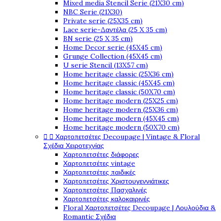
Mixed media Stencil Serie (21X30 cm)
NBC Serie (21X30)
Private serie (25X35 cm)
Lace serie-Δαντέλα (25 X 35 cm)
BN serie (25 X 35 cm)
Home Decor serie (45X45 cm)
Grunge Collection (45X45 cm)
U serie Stencil (13X57 cm)
Home heritage classic (25X36 cm)
Home heritage classic (45X45 cm)
Home heritage classic (50X70 cm)
Home heritage modern (25X25 cm)
Home heritage modern (25X36 cm)
Home heritage modern (45X45 cm)
Home heritage modern (50X70 cm)


Χαρτοπετσέτες Decoupage | Vintage & Floral
Σχέδια Χειροτεχνίας
Χαρτοπετσέτες διάφορες
Χαρτοπετσέτες vintage
Χαρτοπετσέτες παιδικές
Χαρτοπετσέτες Χριστουγεννιάτικες
Χαρτοπετσέτες Πασχαλινές
Χαρτοπετσέτες καλοκαιρινές
Floral Χαρτοπετσέτες Decoupage | Λουλούδια &
Romantic Σχέδια