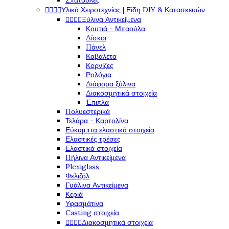
Σπάτουλες




Υλικά Χειροτεχνίας | Είδη DIY & Κατασκευών




Ξύλινα Αντικείμενα
Κουτιά - Μπαούλα
Δίσκοι
Πάνελ
Καβαλέτα
Κορνίζες
Ρολόγια
Διάφορα ξύλινα
Διακοσμητικά στοιχεία
Έπιπλα
Πολυεστερικά
Τελάρα - Καρτολίνα
Εύκαμπτα ελαστικά στοιχεία
Ελαστικές τρέσες
Ελαστικά στοιχεία
Πήλινα Αντικείμενα
Plexiglass
Φελιζόλ
Γυάλινα Αντικείμενα
Κεριά
Υφασμάτινα
Casting στοιχεία




Διακοσμητικά στοιχεία