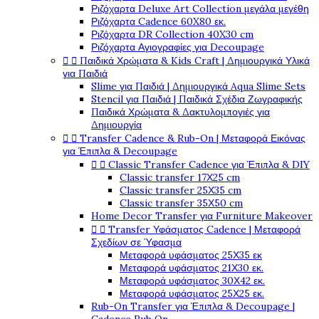
Ριζόχαρτα Deluxe Art Collection μεγάλα μεγέθη
Ριζόχαρτα Cadence 60X80 εκ.
Ριζόχαρτα DR Collection 40X30 cm
Ριζόχαρτα Αγιογραφίες για Decoupage


Παιδικά Χρώματα & Kids Craft | Δημιουργικά Υλικά
για Παιδιά
Slime για Παιδιά | Δημιουργικά Aqua Slime Sets
Stencil για Παιδιά | Παιδικά Σχέδια Ζωγραφικής
Παιδικά Χρώματα & Δακτυλομπογιές για
Δημιουργία


Transfer Cadence & Rub-On | Μεταφορά Εικόνας
για Έπιπλα & Decoupage


Classic Transfer Cadence για Έπιπλα & DIY
Classic transfer 17Χ25 cm
Classic transfer 25Χ35 cm
Classic transfer 35Χ50 cm
Home Decor Transfer για Furniture Makeover


Transfer Υφάσματος Cadence | Μεταφορά
Σχεδίων σε Ύφασμα
Μεταφορά υφάσματος 25Χ35 εκ
Μεταφορά υφάσματος 21Χ30 εκ.
Μεταφορά υφάσματος 30Χ42 εκ.
Μεταφορά υφάσματος 25Χ25 εκ.
Rub-On Transfer για Έπιπλα & Decoupage |