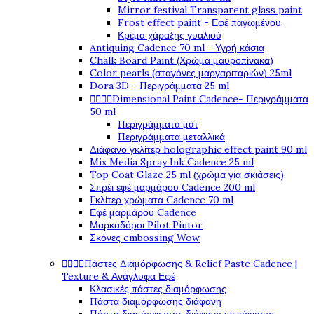
Mirror festival Transparent glass paint
Frost effect paint - Εφέ παγωμένου
Κρέμα χάραξης γυαλιού
Antiquing Cadence 70 ml - Υγρή κάσια
Chalk Board Paint (Χρώμα μαυροπίνακα)
Color pearls (σταγόνες μαργαριταριών) 25ml
Dora 3D - Περιγράμματα 25 ml




Dimensional Paint Cadence- Περιγράμματα
50 ml
Περιγράμματα μάτ
Περιγράμματα μεταλλικά
Διάφανο γκλίτερ holographic effect paint 90 ml
Mix Media Spray Ink Cadence 25 ml
Top Coat Glaze 25 ml (χρώμα για σκιάσεις)
Σπρέι εφέ μαρμάρου Cadence 200 ml
Γκλίτερ χρώματα Cadence 70 ml
Εφέ μαρμάρου Cadence
Μαρκαδόροι Pilot Pintor
Σκόνες embossing Wow




Πάστες Διαμόρφωσης & Relief Paste Cadence |
Texture & Ανάγλυφα Εφέ
Κλασικές πάστες διαμόρφωσης
Πάστα διαμόρφωσης διάφανη