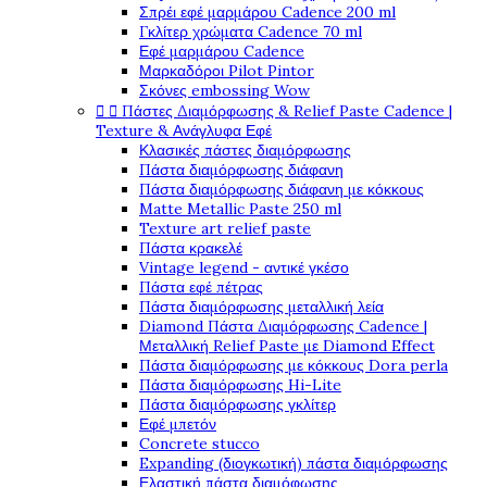
Σπρέι εφέ μαρμάρου Cadence 200 ml
Γκλίτερ χρώματα Cadence 70 ml
Εφέ μαρμάρου Cadence
Μαρκαδόροι Pilot Pintor
Σκόνες embossing Wow


Πάστες Διαμόρφωσης & Relief Paste Cadence |
Texture & Ανάγλυφα Εφέ
Κλασικές πάστες διαμόρφωσης
Πάστα διαμόρφωσης διάφανη
Πάστα διαμόρφωσης διάφανη με κόκκους
Matte Metallic Paste 250 ml
Texture art relief paste
Πάστα κρακελέ
Vintage legend - αντικέ γκέσο
Πάστα εφέ πέτρας
Πάστα διαμόρφωσης μεταλλική λεία
Diamond Πάστα Διαμόρφωσης Cadence |
Μεταλλική Relief Paste με Diamond Effect
Πάστα διαμόρφωσης με κόκκους Dora perla
Πάστα διαμόρφωσης Hi-Lite
Πάστα διαμόρφωσης γκλίτερ
Εφέ μπετόν
Concrete stucco
Expanding (διογκωτική) πάστα διαμόρφωσης
Ελαστική πάστα διαμόφωσης