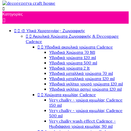

Κατηγορίες



🎨 Υλικά Χεροτεχνίας- Ζωγραφικής


Ακρυλικά Χρώματα Ζωγραφικής & Decoupage
Cadence


Υβριδικά ακρυλικά χρώματα Cadence
Υβριδικά Χρώματα 70 Ml
Υβριδικά χρώματα 120 ml
Υβριδικά χρώματα 500 ml
Υβριδικά χρώματα 2 lt
Υβριδικά μεταλλικά χρώματα 70 ml
Υβριδικά μεταλλικά χρώματα 120 ml
Υβριδικά γκλίτερ χρυσό χρώματα 120 ml
Υβριδικά γκλίτερ ασημί χρώματα 120 ml


Χρώματα κιμωλίας Cadence
Very chalky - χρώμα κιμωλίας Cadence
150 ml
Very chalky - χρώμα κιμωλίας Cadence
500 ml
Very chalky wash effect Cadence -
Ημιδιάφανο χρώμα κιμωλίας 90 ml