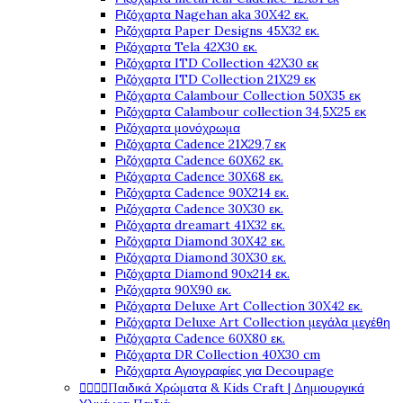
Ριζόχαρτα Nagehan aka 30X42 εκ.
Ριζόχαρτα Paper Designs 45X32 εκ.
Ριζόχαρτα Tela 42Χ30 εκ.
Ριζόχαρτα ITD Collection 42X30 εκ
Ριζόχαρτα ITD Collection 21X29 εκ
Ριζόχαρτα Calambour Collection 50X35 εκ
Ριζόχαρτα Calambour collection 34,5X25 εκ
Ριζόχαρτα μονόχρωμα
Ριζόχαρτα Cadence 21Χ29,7 εκ
Ριζόχαρτα Cadence 60X62 εκ.
Ριζόχαρτα Cadence 30X68 εκ.
Ριζόχαρτα Cadence 90X214 εκ.
Ριζόχαρτα Cadence 30X30 εκ.
Ριζόχαρτα dreamart 41X32 εκ.
Ριζόχαρτα Diamond 30X42 εκ.
Ριζόχαρτα Diamond 30X30 εκ.
Ριζόχαρτα Diamond 90x214 εκ.
Ριζόχαρτα 90X90 εκ.
Ριζόχαρτα Deluxe Art Collection 30X42 εκ.
Ριζόχαρτα Deluxe Art Collection μεγάλα μεγέθη
Ριζόχαρτα Cadence 60X80 εκ.
Ριζόχαρτα DR Collection 40X30 cm
Ριζόχαρτα Αγιογραφίες για Decoupage




Παιδικά Χρώματα & Kids Craft | Δημιουργικά