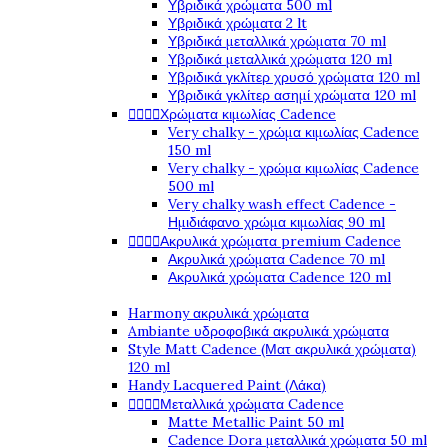
Υβριδικά χρώματα 500 ml
Υβριδικά χρώματα 2 lt
Υβριδικά μεταλλικά χρώματα 70 ml
Υβριδικά μεταλλικά χρώματα 120 ml
Υβριδικά γκλίτερ χρυσό χρώματα 120 ml
Υβριδικά γκλίτερ ασημί χρώματα 120 ml




Χρώματα κιμωλίας Cadence
Very chalky - χρώμα κιμωλίας Cadence
150 ml
Very chalky - χρώμα κιμωλίας Cadence
500 ml
Very chalky wash effect Cadence -
Ημιδιάφανο χρώμα κιμωλίας 90 ml




Ακρυλικά χρώματα premium Cadence
Ακρυλικά χρώματα Cadence 70 ml
Ακρυλικά χρώματα Cadence 120 ml
Harmony ακρυλικά χρώματα
Ambiante υδροφοβικά ακρυλικά χρώματα
Style Matt Cadence (Ματ ακρυλικά χρώματα)
120 ml
Handy Lacquered Paint (Λάκα)




Μεταλλικά χρώματα Cadence
Matte Metallic Paint 50 ml
Cadence Dora μεταλλικά χρώματα 50 ml