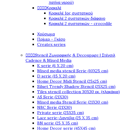
πατίνα νερού)




Κρακελέ
Κρακελέ 1ος συστατικού
Κρακελέ 2 συστατικών διάφανο
Κρακελέ 2 συστατικών - crocodile
Χρύσωμα
Πρίμερ - Γκέσο
Createx series




Stencil Ζωγραφικής & Decoupage | Στένσιλ
Cadence & Mixed Media
K serie (6 X 20 cm)
Mixed media stencil Serie (10X25 cm)
D serie (15 X 20 cm)
Home Decor Midi Stencil (25x25 cm)
Siluet Trendy Shadow Stencil (25X25 cm)
Tiles stencil collection 30X30 εκ. (πλακάκια)
AS Serie (21X30)
Mixed media Stencil Serie (21X30 cm)
NBC Serie (21X30)
Private serie (25X35 cm)
Lace serie-Δαντέλα (25 X 35 cm)
BN serie (25 X 35 cm)
Home Decor serie (45X45 cm)