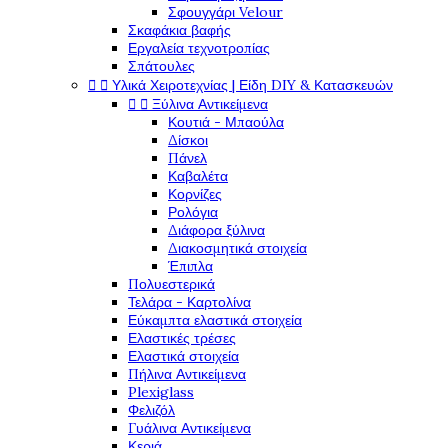
Σφουγγάρι Velour
Σκαφάκια βαφής
Εργαλεία τεχνοτροπίας
Σπάτουλες


Υλικά Χειροτεχνίας | Είδη DIY & Κατασκευών


Ξύλινα Αντικείμενα
Κουτιά - Μπαούλα
Δίσκοι
Πάνελ
Καβαλέτα
Κορνίζες
Ρολόγια
Διάφορα ξύλινα
Διακοσμητικά στοιχεία
Έπιπλα
Πολυεστερικά
Τελάρα - Καρτολίνα
Εύκαμπτα ελαστικά στοιχεία
Ελαστικές τρέσες
Ελαστικά στοιχεία
Πήλινα Αντικείμενα
Plexiglass
Φελιζόλ
Γυάλινα Αντικείμενα
Κεριά