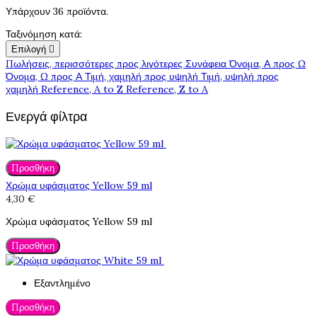
Υπάρχουν 36 προϊόντα.
Ταξινόμηση κατά:
Επιλογή

Πωλήσεις, περισσότερες προς λιγότερες
Συνάφεια
Όνομα, Α προς Ω
Όνομα, Ω προς Α
Τιμή, χαμηλή προς υψηλή
Τιμή, υψηλή προς
χαμηλή
Reference, A to Z
Reference, Z to A
Ενεργά φίλτρα
Προσθήκη
Χρώμα υφάσματος Yellow 59 ml
4,30 €
Χρώμα υφάσματος Yellow 59 ml
Προσθήκη
Εξαντλημένο
Προσθήκη