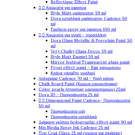
Reflectique Effect Paint


Χρώματα για ύφασμα
Style Matt υφάσματος 59 ml
Dora μεταλλικά υφάσματος Cadence 50
ml
Fashion spray για ύφασμα 100 ml


Χρώματα για γυαλί - πορσελάνη
Dora Glass Metallic & Porcelain Paint 50
ml
Very Chalky Glass Decor 59 ml
Style Matt Enamel 59 ml
Mirror festival Transparent glass paint
Frost effect paint - Εφέ παγωμένου
Κρέμα χάραξης γυαλιού
Antiquing Cadence 70 ml - Υγρή κάσια
Chalk Board Paint (Χρώμα μαυροπίνακα)
Color pearls (σταγόνες μαργαριταριών) 25ml
Dora 3D - Περιγράμματα 25 ml


Dimensional Paint Cadence- Περιγράμματα
50 ml
Περιγράμματα μάτ
Περιγράμματα μεταλλικά
Διάφανο γκλίτερ holographic effect paint 90 ml
Mix Media Spray Ink Cadence 25 ml
Top Coat Glaze 25 ml (χρώμα για σκιάσεις)