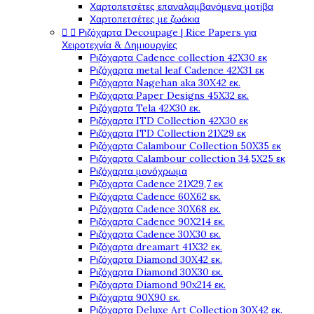
Χαρτοπετσέτες επαναλαμβανόμενα μοτίβα
Χαρτοπετσέτες με ζωάκια


Ριζόχαρτα Decoupage | Rice Papers για
Χειροτεχνία & Δημιουργίες
Ριζόχαρτα Cadence collection 42X30 εκ
Ριζόχαρτα metal leaf Cadence 42X31 εκ
Ριζόχαρτα Nagehan aka 30X42 εκ.
Ριζόχαρτα Paper Designs 45X32 εκ.
Ριζόχαρτα Tela 42Χ30 εκ.
Ριζόχαρτα ITD Collection 42X30 εκ
Ριζόχαρτα ITD Collection 21X29 εκ
Ριζόχαρτα Calambour Collection 50X35 εκ
Ριζόχαρτα Calambour collection 34,5X25 εκ
Ριζόχαρτα μονόχρωμα
Ριζόχαρτα Cadence 21Χ29,7 εκ
Ριζόχαρτα Cadence 60X62 εκ.
Ριζόχαρτα Cadence 30X68 εκ.
Ριζόχαρτα Cadence 90X214 εκ.
Ριζόχαρτα Cadence 30X30 εκ.
Ριζόχαρτα dreamart 41X32 εκ.
Ριζόχαρτα Diamond 30X42 εκ.
Ριζόχαρτα Diamond 30X30 εκ.
Ριζόχαρτα Diamond 90x214 εκ.
Ριζόχαρτα 90X90 εκ.
Ριζόχαρτα Deluxe Art Collection 30X42 εκ.