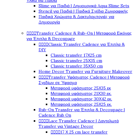
Υλικά για Παιδιά
Slime για Παιδιά | Δημιουργικά Aqua Slime Sets
Stencil για Παιδιά | Παιδικά Σχέδια Ζωγραφικής
Παιδικά Χρώματα & Δακτυλομπογιές για
Δημιουργία




Transfer Cadence & Rub-On | Μεταφορά Εικόνας
για Έπιπλα & Decoupage




Classic Transfer Cadence για Έπιπλα &
DIY
Classic transfer 17Χ25 cm
Classic transfer 25Χ35 cm
Classic transfer 35Χ50 cm
Home Decor Transfer για Furniture Makeover




Transfer Υφάσματος Cadence | Μεταφορά
Σχεδίων σε Ύφασμα
Μεταφορά υφάσματος 25Χ35 εκ
Μεταφορά υφάσματος 21Χ30 εκ.
Μεταφορά υφάσματος 30Χ42 εκ.
Μεταφορά υφάσματος 25Χ25 εκ.
Rub-On Transfer για Έπιπλα & Decoupage |
Cadence Rub On




Lace Transfer Cadence | Δαντελωτά
Transfer για Vintage Decor




17 Χ 25 cm lace transfer