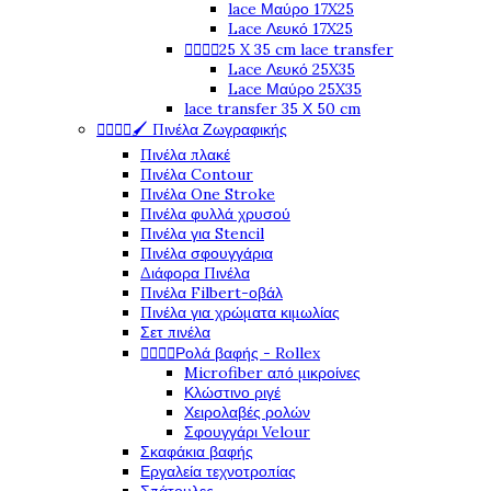
lace Μαύρο 17X25
Lace Λευκό 17X25




25 X 35 cm lace transfer
Lace Λευκό 25X35
Lace Μαύρο 25X35
lace transfer 35 Χ 50 cm




🖌️ Πινέλα Ζωγραφικής
Πινέλα πλακέ
Πινέλα Contour
Πινέλα One Stroke
Πινέλα φυλλά χρυσού
Πινέλα για Stencil
Πινέλα σφουγγάρια
Διάφορα Πινέλα
Πινέλα Filbert-οβάλ
Πινέλα για χρώματα κιμωλίας
Σετ πινέλα




Ρολά βαφής - Rollex
Microfiber από μικροίνες
Κλώστινο ριγέ
Χειρολαβές ρολών
Σφουγγάρι Velour
Σκαφάκια βαφής
Εργαλεία τεχνοτροπίας