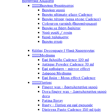
Βοηθητικά Χρώματα




Βερνίκια Φινιρίσματος
Βερνίκια νερού
Βερνίκι ultimate glaze Cadence
Βερνίκι πέτρας (aqua stone Cadence)
Colouron varnish (Βερνικόχρωμα)
Βερνίκι με βάση διαλύτες
Υγρό γυαλί / resin
Κεριά παλαίωσης
Βερνίκι σπρέι
Κόλλες Decoupage | Υλικά Χειροτεχνίας




Mediums
Εφέ βελούδο Cadence 120 ml
Antique Powder Cadence 70 ml
Εφέ καθρέφτη - mirror effect
Διάφορα Mediums
Εφέ βρύα - Moss effect Cadence




Πατίνες
Finger wax - δακτυλοπατίνα νερού
Dora finger wax - Δακτυλοπατίνα νερού
dora
Patina Spray
Rusty - Πατίνα για εφέ σκουριάς
Distress Paste Cadence 150 ml (μάτ