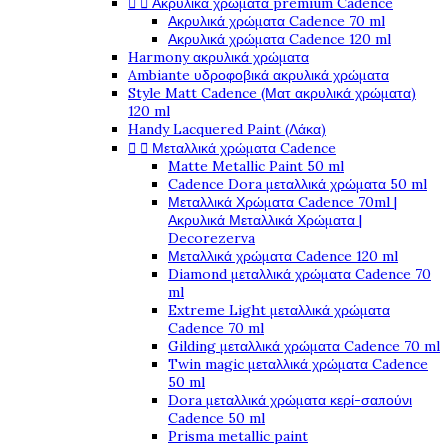


Ακρυλικά χρώματα premium Cadence
Ακρυλικά χρώματα Cadence 70 ml
Ακρυλικά χρώματα Cadence 120 ml
Harmony ακρυλικά χρώματα
Ambiante υδροφοβικά ακρυλικά χρώματα
Style Matt Cadence (Ματ ακρυλικά χρώματα)
120 ml
Handy Lacquered Paint (Λάκα)


Μεταλλικά χρώματα Cadence
Matte Metallic Paint 50 ml
Cadence Dora μεταλλικά χρώματα 50 ml
Μεταλλικά Χρώματα Cadence 70ml |
Ακρυλικά Μεταλλικά Χρώματα |
Decorezerva
Μεταλλικά χρώματα Cadence 120 ml
Diamond μεταλλικά χρώματα Cadence 70
ml
Extreme Light μεταλλικά χρώματα
Cadence 70 ml
Gilding μεταλλικά χρώματα Cadence 70 ml
Twin magic μεταλλικά χρώματα Cadence
50 ml
Dora μεταλλικά χρώματα κερί-σαπούνι
Cadence 50 ml
Prisma metallic paint