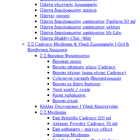
Πάστα γλυπτικής ζωγραφικής
Πάστα διαμόρφωσης mixion
Πάστες χιονιού
Πάστα διαμόρφωσης υφάσματος Fashion 50 ml
Πάστα διαμόρφωσης υφάσματος γκλίτερ
Πάστα διαμόρφωσης υφάσματος Hi-Lite
Πάστα Shabby Chic -Μάτ


Cadence Mediums & Υλικά Ζωγραφικής | Gel &
Βοηθητικά Χρώματα


Βερνίκια Φινιρίσματος
Βερνίκια νερού
Βερνίκι ultimate glaze Cadence
Βερνίκι πέτρας (aqua stone Cadence)
Colouron varnish (Βερνικόχρωμα)
Βερνίκι με βάση διαλύτες
Υγρό γυαλί / resin
Κεριά παλαίωσης
Βερνίκι σπρέι
Κόλλες Decoupage | Υλικά Χειροτεχνίας


Mediums
Εφέ βελούδο Cadence 120 ml
Antique Powder Cadence 70 ml
Εφέ καθρέφτη - mirror effect
Διάφορα Mediums