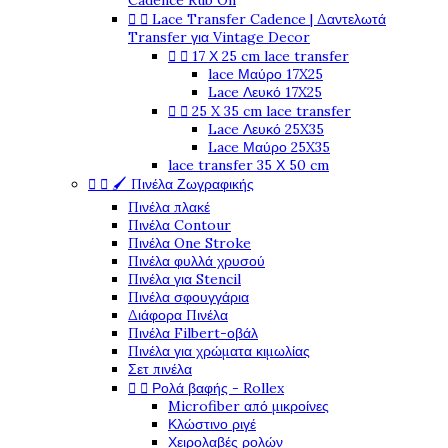
Cadence Rub On


Lace Transfer Cadence | Δαντελωτά
Transfer για Vintage Decor


17 Χ 25 cm lace transfer
lace Μαύρο 17X25
Lace Λευκό 17X25


25 X 35 cm lace transfer
Lace Λευκό 25X35
Lace Μαύρο 25X35
lace transfer 35 Χ 50 cm


🖌️ Πινέλα Ζωγραφικής
Πινέλα πλακέ
Πινέλα Contour
Πινέλα One Stroke
Πινέλα φυλλά χρυσού
Πινέλα για Stencil
Πινέλα σφουγγάρια
Διάφορα Πινέλα
Πινέλα Filbert-οβάλ
Πινέλα για χρώματα κιμωλίας
Σετ πινέλα


Ρολά βαφής - Rollex
Microfiber από μικροίνες
Κλώστινο ριγέ
Χειρολαβές ρολών