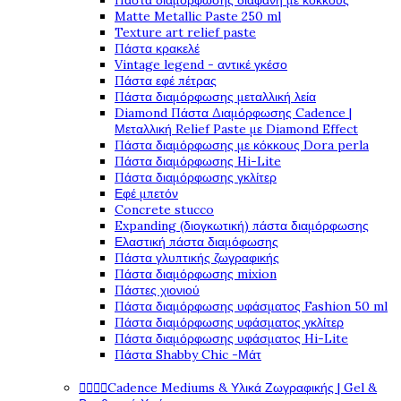
Πάστα διαμόρφωσης διάφανη με κόκκους
Matte Metallic Paste 250 ml
Texture art relief paste
Πάστα κρακελέ
Vintage legend - αντικέ γκέσο
Πάστα εφέ πέτρας
Πάστα διαμόρφωσης μεταλλική λεία
Diamond Πάστα Διαμόρφωσης Cadence |
Μεταλλική Relief Paste με Diamond Effect
Πάστα διαμόρφωσης με κόκκους Dora perla
Πάστα διαμόρφωσης Hi-Lite
Πάστα διαμόρφωσης γκλίτερ
Εφέ μπετόν
Concrete stucco
Expanding (διογκωτική) πάστα διαμόρφωσης
Ελαστική πάστα διαμόφωσης
Πάστα γλυπτικής ζωγραφικής
Πάστα διαμόρφωσης mixion
Πάστες χιονιού
Πάστα διαμόρφωσης υφάσματος Fashion 50 ml
Πάστα διαμόρφωσης υφάσματος γκλίτερ
Πάστα διαμόρφωσης υφάσματος Hi-Lite
Πάστα Shabby Chic -Μάτ




Cadence Mediums & Υλικά Ζωγραφικής | Gel &