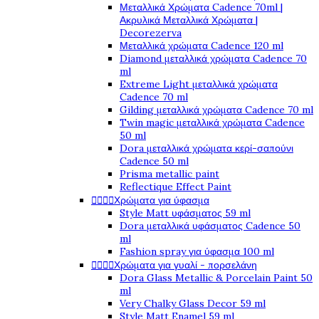
Μεταλλικά Χρώματα Cadence 70ml |
Ακρυλικά Μεταλλικά Χρώματα |
Decorezerva
Μεταλλικά χρώματα Cadence 120 ml
Diamond μεταλλικά χρώματα Cadence 70
ml
Extreme Light μεταλλικά χρώματα
Cadence 70 ml
Gilding μεταλλικά χρώματα Cadence 70 ml
Twin magic μεταλλικά χρώματα Cadence
50 ml
Dora μεταλλικά χρώματα κερί-σαπούνι
Cadence 50 ml
Prisma metallic paint
Reflectique Effect Paint




Χρώματα για ύφασμα
Style Matt υφάσματος 59 ml
Dora μεταλλικά υφάσματος Cadence 50
ml
Fashion spray για ύφασμα 100 ml




Χρώματα για γυαλί - πορσελάνη
Dora Glass Metallic & Porcelain Paint 50
ml
Very Chalky Glass Decor 59 ml
Style Matt Enamel 59 ml