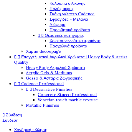
Καλούπια σιλικόνης
Πηλός αέρος
Σκόνη γκλίττερ Cadence
Σφραγίδες - Μελάνια
Διάφορα
Προωθητικά προϊόντα


Θεματικές κατηγορίες
Χριστουγεννιάτικα προϊόντα
Πασχαλινά προϊόντα
Χαρτιά decoupage


Επαγγελματικά Ακρυλικά Χρώματα | Heavy Body & Artist
Quality
Heavy Body Ακρυλικά Χρώματα
Acrylic Gels & Mediums
Gesso & Αστάρια Ζωγραφικής


Cadence Professional


Decorative Finishes
Concrete Stucco Professional
Venetian touch marble texture
Metallic Finishes

Σύνδεση
Σύνδεση
Χονδρική πώληση