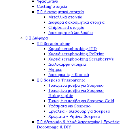
Υφασμάτινα
Casting στοιχεία


Διακοσμητικά στοιχεία
Μεταλλικά στοιχεία
Διάφορα διακοσμητικά στοιχεία
Chipboard στοιχεία
Διακοσμητικά λουλούδια


Διάφορα


Scrapbooking
Χαρτιά scrapbooking ITD
Χαρτιά scrapbooking RePrint
Χαρτιά scrapbooking Scrapberry's
Διπλόκαρφα στοιχεία
Μήτρες
Διακορευτές - Κοπτικά


Sospeso Trasparente
Τυπωμένα μοτίβα για Sospeso
Τυπωμένα μοτίβα για Sospeso
Holographic
Τυπωμένα μοτίβα για Sospeso Gold
Υφάσματα για Sospeso
Εργαλεία - αξεσουάρ για Sospeso
Χρώματα - Ρητίνες Sospeso


Αξεσουάρ & Υλικά Χειροτεχνίας | Εργαλεία
Decoupage & DIY