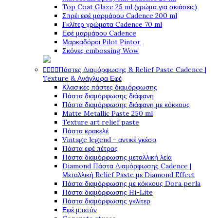
Top Coat Glaze 25 ml (χρώμα για σκιάσεις)
Σπρέι εφέ μαρμάρου Cadence 200 ml
Γκλίτερ χρώματα Cadence 70 ml
Εφέ μαρμάρου Cadence
Μαρκαδόροι Pilot Pintor
Σκόνες embossing Wow




Πάστες Διαμόρφωσης & Relief Paste Cadence |
Texture & Ανάγλυφα Εφέ
Κλασικές πάστες διαμόρφωσης
Πάστα διαμόρφωσης διάφανη
Πάστα διαμόρφωσης διάφανη με κόκκους
Matte Metallic Paste 250 ml
Texture art relief paste
Πάστα κρακελέ
Vintage legend - αντικέ γκέσο
Πάστα εφέ πέτρας
Πάστα διαμόρφωσης μεταλλική λεία
Diamond Πάστα Διαμόρφωσης Cadence |
Μεταλλική Relief Paste με Diamond Effect
Πάστα διαμόρφωσης με κόκκους Dora perla
Πάστα διαμόρφωσης Hi-Lite
Πάστα διαμόρφωσης γκλίτερ
Εφέ μπετόν