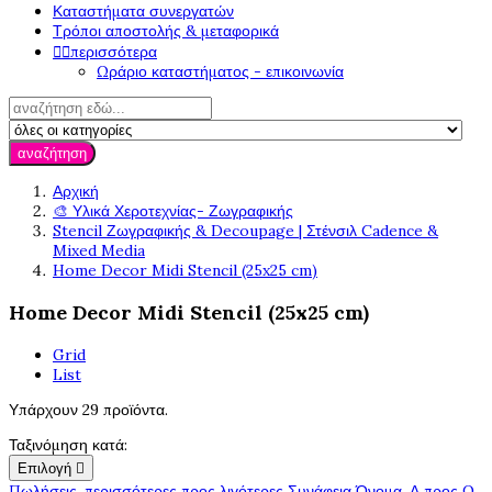
Καταστήματα συνεργατών
Τρόποι αποστολής & μεταφορικά


περισσότερα
Ωράριο καταστήματος - επικοινωνία
αναζήτηση
Αρχική
🎨 Υλικά Χεροτεχνίας- Ζωγραφικής
Stencil Ζωγραφικής & Decoupage | Στένσιλ Cadence &
Mixed Media
Home Decor Midi Stencil (25x25 cm)
Home Decor Midi Stencil (25x25 cm)
Grid
List
Υπάρχουν 29 προϊόντα.
Ταξινόμηση κατά:
Επιλογή

Πωλήσεις, περισσότερες προς λιγότερες
Συνάφεια
Όνομα, Α προς Ω