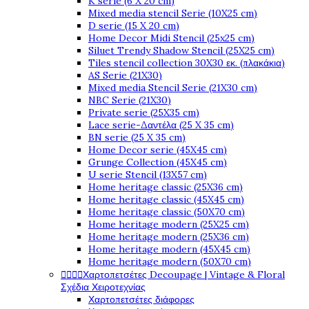
K serie (6 X 20 cm)
Mixed media stencil Serie (10X25 cm)
D serie (15 X 20 cm)
Home Decor Midi Stencil (25x25 cm)
Siluet Trendy Shadow Stencil (25X25 cm)
Tiles stencil collection 30X30 εκ. (πλακάκια)
AS Serie (21X30)
Mixed media Stencil Serie (21X30 cm)
NBC Serie (21X30)
Private serie (25X35 cm)
Lace serie-Δαντέλα (25 X 35 cm)
BN serie (25 X 35 cm)
Home Decor serie (45X45 cm)
Grunge Collection (45X45 cm)
U serie Stencil (13X57 cm)
Home heritage classic (25X36 cm)
Home heritage classic (45X45 cm)
Home heritage classic (50X70 cm)
Home heritage modern (25X25 cm)
Home heritage modern (25X36 cm)
Home heritage modern (45X45 cm)
Home heritage modern (50X70 cm)




Χαρτοπετσέτες Decoupage | Vintage & Floral
Σχέδια Χειροτεχνίας
Χαρτοπετσέτες διάφορες