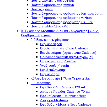
Πάστα γλυπτικής ζωγραφικής
Πάστα διαμόρφωσης mixion
Πάστες χιονιού
Πάστα διαμόρφωσης υφάσματος Fashion 50 ml
Πάστα διαμόρφωσης υφάσματος γκλίτερ
Πάστα διαμόρφωσης υφάσματος Hi-Lite
Πάστα Shabby Chic -Μάτ


Cadence Mediums & Υλικά Ζωγραφικής | Gel &
Βοηθητικά Χρώματα


Βερνίκια Φινιρίσματος
Βερνίκια νερού
Βερνίκι ultimate glaze Cadence
Βερνίκι πέτρας (aqua stone Cadence)
Colouron varnish (Βερνικόχρωμα)
Βερνίκι με βάση διαλύτες
Υγρό γυαλί / resin
Κεριά παλαίωσης
Βερνίκι σπρέι
Κόλλες Decoupage | Υλικά Χειροτεχνίας


Mediums
Εφέ βελούδο Cadence 120 ml
Antique Powder Cadence 70 ml
Εφέ καθρέφτη - mirror effect
Διάφορα Mediums
Εφέ βρύα - Moss effect Cadence