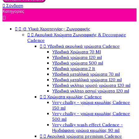

Σύνδεση
Κατηγορίες



🎨 Υλικά Χεροτεχνίας- Ζωγραφικής


Ακρυλικά Χρώματα Ζωγραφικής & Decoupage
Cadence


Υβριδικά ακρυλικά χρώματα Cadence
Υβριδικά Χρώματα 70 Ml
Υβριδικά χρώματα 120 ml
Υβριδικά χρώματα 500 ml
Υβριδικά χρώματα 2 lt
Υβριδικά μεταλλικά χρώματα 70 ml
Υβριδικά μεταλλικά χρώματα 120 ml
Υβριδικά γκλίτερ χρυσό χρώματα 120 ml
Υβριδικά γκλίτερ ασημί χρώματα 120 ml


Χρώματα κιμωλίας Cadence
Very chalky - χρώμα κιμωλίας Cadence
150 ml
Very chalky - χρώμα κιμωλίας Cadence
500 ml
Very chalky wash effect Cadence -
Ημιδιάφανο χρώμα κιμωλίας 90 ml


Ακρυλικά χρώματα premium Cadence