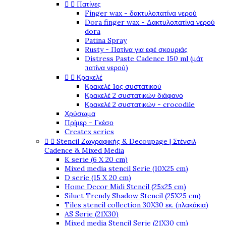


Πατίνες
Finger wax - δακτυλοπατίνα νερού
Dora finger wax - Δακτυλοπατίνα νερού
dora
Patina Spray
Rusty - Πατίνα για εφέ σκουριάς
Distress Paste Cadence 150 ml (μάτ
πατίνα νερού)


Κρακελέ
Κρακελέ 1ος συστατικού
Κρακελέ 2 συστατικών διάφανο
Κρακελέ 2 συστατικών - crocodile
Χρύσωμα
Πρίμερ - Γκέσο
Createx series


Stencil Ζωγραφικής & Decoupage | Στένσιλ
Cadence & Mixed Media
K serie (6 X 20 cm)
Mixed media stencil Serie (10X25 cm)
D serie (15 X 20 cm)
Home Decor Midi Stencil (25x25 cm)
Siluet Trendy Shadow Stencil (25X25 cm)
Tiles stencil collection 30X30 εκ. (πλακάκια)
AS Serie (21X30)
Mixed media Stencil Serie (21X30 cm)