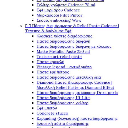
Γκλίτερ χρώματα Cadence 70 ml
Εφέ μαρμάρου Cadence
Μαρκαδόροι Pilot Pintor
Σκόνες embossing Wow


Πάστες Διαμόρφωσης & Relief Paste Cadence |
Texture & Ανάγλυφα Εφέ
Κλασικές πάστες διαμόρφωσης
Πάστα διαμόρφωσης διάφανη
Πάστα διαμόρφωσης διάφανη με κόκκους
Matte Metallic Paste 250 ml
Texture art relief paste
Πάστα κρακελέ
Vintage legend - αντικέ γκέσο
Πάστα εφέ πέτρας
Πάστα διαμόρφωσης μεταλλική λεία
Diamond Πάστα Διαμόρφωσης Cadence |
Μεταλλική Relief Paste με Diamond Effect
Πάστα διαμόρφωσης με κόκκους Dora perla
Πάστα διαμόρφωσης Hi-Lite
Πάστα διαμόρφωσης γκλίτερ
Εφέ μπετόν
Concrete stucco
Expanding (διογκωτική) πάστα διαμόρφωσης
Ελαστική πάστα διαμόφωσης