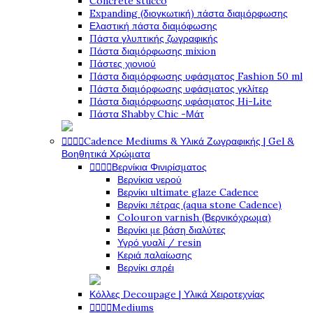
Concrete stucco
Expanding (διογκωτική) πάστα διαμόρφωσης
Ελαστική πάστα διαμόφωσης
Πάστα γλυπτικής ζωγραφικής
Πάστα διαμόρφωσης mixion
Πάστες χιονιού
Πάστα διαμόρφωσης υφάσματος Fashion 50 ml
Πάστα διαμόρφωσης υφάσματος γκλίτερ
Πάστα διαμόρφωσης υφάσματος Hi-Lite
Πάστα Shabby Chic -Μάτ




Cadence Mediums & Υλικά Ζωγραφικής | Gel &
Βοηθητικά Χρώματα




Βερνίκια Φινιρίσματος
Βερνίκια νερού
Βερνίκι ultimate glaze Cadence
Βερνίκι πέτρας (aqua stone Cadence)
Colouron varnish (Βερνικόχρωμα)
Βερνίκι με βάση διαλύτες
Υγρό γυαλί / resin
Κεριά παλαίωσης
Βερνίκι σπρέι
Κόλλες Decoupage | Υλικά Χειροτεχνίας




Mediums