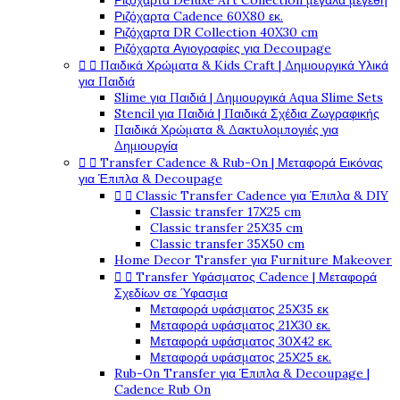
Ριζόχαρτα Deluxe Art Collection μεγάλα μεγέθη
Ριζόχαρτα Cadence 60X80 εκ.
Ριζόχαρτα DR Collection 40X30 cm
Ριζόχαρτα Αγιογραφίες για Decoupage


Παιδικά Χρώματα & Kids Craft | Δημιουργικά Υλικά
για Παιδιά
Slime για Παιδιά | Δημιουργικά Aqua Slime Sets
Stencil για Παιδιά | Παιδικά Σχέδια Ζωγραφικής
Παιδικά Χρώματα & Δακτυλομπογιές για
Δημιουργία


Transfer Cadence & Rub-On | Μεταφορά Εικόνας
για Έπιπλα & Decoupage


Classic Transfer Cadence για Έπιπλα & DIY
Classic transfer 17Χ25 cm
Classic transfer 25Χ35 cm
Classic transfer 35Χ50 cm
Home Decor Transfer για Furniture Makeover


Transfer Υφάσματος Cadence | Μεταφορά
Σχεδίων σε Ύφασμα
Μεταφορά υφάσματος 25Χ35 εκ
Μεταφορά υφάσματος 21Χ30 εκ.
Μεταφορά υφάσματος 30Χ42 εκ.
Μεταφορά υφάσματος 25Χ25 εκ.
Rub-On Transfer για Έπιπλα & Decoupage |
Cadence Rub On