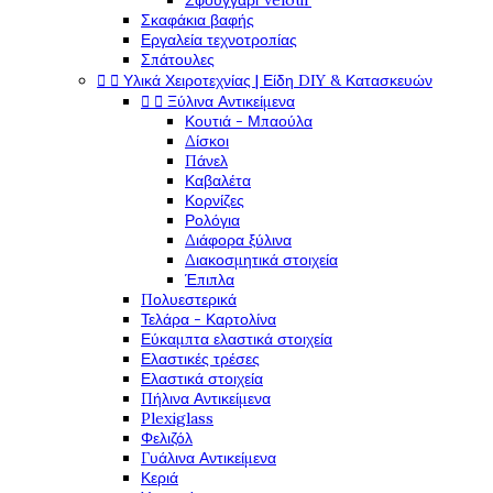
Σφουγγάρι Velour
Σκαφάκια βαφής
Εργαλεία τεχνοτροπίας
Σπάτουλες


Υλικά Χειροτεχνίας | Είδη DIY & Κατασκευών


Ξύλινα Αντικείμενα
Κουτιά - Μπαούλα
Δίσκοι
Πάνελ
Καβαλέτα
Κορνίζες
Ρολόγια
Διάφορα ξύλινα
Διακοσμητικά στοιχεία
Έπιπλα
Πολυεστερικά
Τελάρα - Καρτολίνα
Εύκαμπτα ελαστικά στοιχεία
Ελαστικές τρέσες
Ελαστικά στοιχεία
Πήλινα Αντικείμενα
Plexiglass
Φελιζόλ
Γυάλινα Αντικείμενα
Κεριά