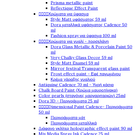
Prisma metallic paint
Reflectique Effect Paint




Χρώματα για ύφασμα
Style Matt υφάσματος 59 ml
Dora μεταλλικά υφάσματος Cadence 50
ml
Fashion spray για ύφασμα 100 ml




Χρώματα για γυαλί - πορσελάνη
Dora Glass Metallic & Porcelain Paint 50
ml
Very Chalky Glass Decor 59 ml
Style Matt Enamel 59 ml
Mirror festival Transparent glass paint
Frost effect paint - Εφέ παγωμένου
Κρέμα χάραξης γυαλιού
Antiquing Cadence 70 ml - Υγρή κάσια
Chalk Board Paint (Χρώμα μαυροπίνακα)
Color pearls (σταγόνες μαργαριταριών) 25ml
Dora 3D - Περιγράμματα 25 ml




Dimensional Paint Cadence- Περιγράμματα
50 ml
Περιγράμματα μάτ
Περιγράμματα μεταλλικά
Διάφανο γκλίτερ holographic effect paint 90 ml
Mix Media Spray Ink Cadence 25 ml