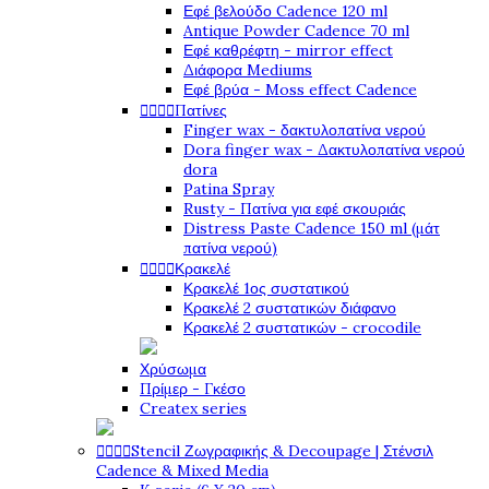
Εφέ βελούδο Cadence 120 ml
Antique Powder Cadence 70 ml
Εφέ καθρέφτη - mirror effect
Διάφορα Mediums
Εφέ βρύα - Moss effect Cadence




Πατίνες
Finger wax - δακτυλοπατίνα νερού
Dora finger wax - Δακτυλοπατίνα νερού
dora
Patina Spray
Rusty - Πατίνα για εφέ σκουριάς
Distress Paste Cadence 150 ml (μάτ
πατίνα νερού)




Κρακελέ
Κρακελέ 1ος συστατικού
Κρακελέ 2 συστατικών διάφανο
Κρακελέ 2 συστατικών - crocodile
Χρύσωμα
Πρίμερ - Γκέσο
Createx series




Stencil Ζωγραφικής & Decoupage | Στένσιλ
Cadence & Mixed Media