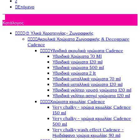
2

Επόμενο

Κατάλογος




🎨 Υλικά Χεροτεχνίας- Ζωγραφικής




Ακρυλικά Χρώματα Ζωγραφικής & Decoupage
Cadence




Υβριδικά ακρυλικά χρώματα Cadence
Υβριδικά Χρώματα 70 Ml
Υβριδικά χρώματα 120 ml
Υβριδικά χρώματα 500 ml
Υβριδικά χρώματα 2 lt
Υβριδικά μεταλλικά χρώματα 70 ml
Υβριδικά μεταλλικά χρώματα 120 ml
Υβριδικά γκλίτερ χρυσό χρώματα 120 ml
Υβριδικά γκλίτερ ασημί χρώματα 120 ml




Χρώματα κιμωλίας Cadence
Very chalky - χρώμα κιμωλίας Cadence
150 ml
Very chalky - χρώμα κιμωλίας Cadence
500 ml
Very chalky wash effect Cadence -
Ημιδιάφανο χρώμα κιμωλίας 90 ml