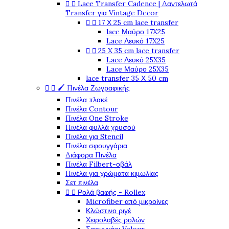


Lace Transfer Cadence | Δαντελωτά
Transfer για Vintage Decor


17 Χ 25 cm lace transfer
lace Μαύρο 17X25
Lace Λευκό 17X25


25 X 35 cm lace transfer
Lace Λευκό 25X35
Lace Μαύρο 25X35
lace transfer 35 Χ 50 cm


🖌️ Πινέλα Ζωγραφικής
Πινέλα πλακέ
Πινέλα Contour
Πινέλα One Stroke
Πινέλα φυλλά χρυσού
Πινέλα για Stencil
Πινέλα σφουγγάρια
Διάφορα Πινέλα
Πινέλα Filbert-οβάλ
Πινέλα για χρώματα κιμωλίας
Σετ πινέλα


Ρολά βαφής - Rollex
Microfiber από μικροίνες
Κλώστινο ριγέ
Χειρολαβές ρολών