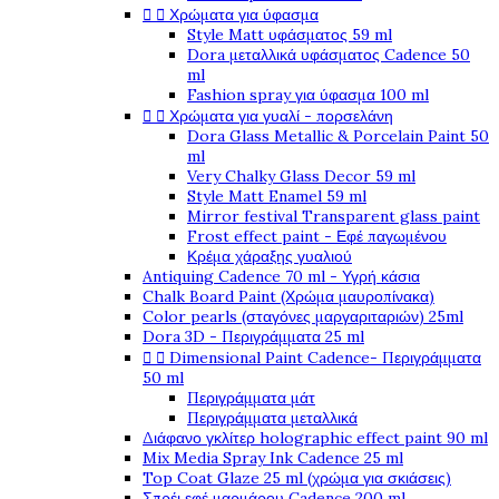


Χρώματα για ύφασμα
Style Matt υφάσματος 59 ml
Dora μεταλλικά υφάσματος Cadence 50
ml
Fashion spray για ύφασμα 100 ml


Χρώματα για γυαλί - πορσελάνη
Dora Glass Metallic & Porcelain Paint 50
ml
Very Chalky Glass Decor 59 ml
Style Matt Enamel 59 ml
Mirror festival Transparent glass paint
Frost effect paint - Εφέ παγωμένου
Κρέμα χάραξης γυαλιού
Antiquing Cadence 70 ml - Υγρή κάσια
Chalk Board Paint (Χρώμα μαυροπίνακα)
Color pearls (σταγόνες μαργαριταριών) 25ml
Dora 3D - Περιγράμματα 25 ml


Dimensional Paint Cadence- Περιγράμματα
50 ml
Περιγράμματα μάτ
Περιγράμματα μεταλλικά
Διάφανο γκλίτερ holographic effect paint 90 ml
Mix Media Spray Ink Cadence 25 ml
Top Coat Glaze 25 ml (χρώμα για σκιάσεις)
Σπρέι εφέ μαρμάρου Cadence 200 ml