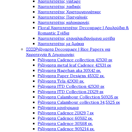
Χαρτοπετσέτες vintage
Χαρτοπετσέτες παιδικές
Χαρτοπετσέτες Χριστουγεννιάτικες
Χαρτοπετσέτες Πασχαλινές
Χαρτοπετσέτες καλοκαιρινές
Floral Χαρτοπετσέτες Decoupage | Λουλούδια &
Romantic Σχέδια
Χαρτοπετσέτες επαναλαμβανόμενα μοτίβα
Χαρτοπετσέτες με ζωάκια




Ριζόχαρτα Decoupage | Rice Papers για
Χειροτεχνία & Δημιουργίες
Ριζόχαρτα Cadence collection 42X30 εκ
Ριζόχαρτα metal leaf Cadence 42X31 εκ
Ριζόχαρτα Nagehan aka 30X42 εκ.
Ριζόχαρτα Paper Designs 45X32 εκ.
Ριζόχαρτα Tela 42Χ30 εκ.
Ριζόχαρτα ITD Collection 42X30 εκ
Ριζόχαρτα ITD Collection 21X29 εκ
Ριζόχαρτα Calambour Collection 50X35 εκ
Ριζόχαρτα Calambour collection 34,5X25 εκ
Ριζόχαρτα μονόχρωμα
Ριζόχαρτα Cadence 21Χ29,7 εκ
Ριζόχαρτα Cadence 60X62 εκ.
Ριζόχαρτα Cadence 30X68 εκ.
Ριζόχαρτα Cadence 90X214 εκ.