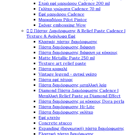
Σπρέι εφέ μαρμάρου Cadence 200 ml
Γκλίτερ χρώματα Cadence 70 ml
Εφέ μαρμάρου Cadence
Μαρκαδόροι Pilot Pintor
Σκόνες embossing Wow


Πάστες Διαμόρφωσης & Relief Paste Cadence |
Texture & Ανάγλυφα Εφέ
Κλασικές πάστες διαμόρφωσης
Πάστα διαμόρφωσης διάφανη
Πάστα διαμόρφωσης διάφανη με κόκκους
Matte Metallic Paste 250 ml
Texture art relief paste
Πάστα κρακελέ
Vintage legend - αντικέ γκέσο
Πάστα εφέ πέτρας
Πάστα διαμόρφωσης μεταλλική λεία
Diamond Πάστα Διαμόρφωσης Cadence |
Μεταλλική Relief Paste με Diamond Effect
Πάστα διαμόρφωσης με κόκκους Dora perla
Πάστα διαμόρφωσης Hi-Lite
Πάστα διαμόρφωσης γκλίτερ
Εφέ μπετόν
Concrete stucco
Expanding (διογκωτική) πάστα διαμόρφωσης
Ελαστική πάστα διαμόφωσης