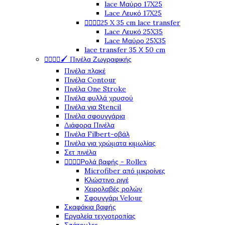
lace Μαύρο 17X25
Lace Λευκό 17X25




25 X 35 cm lace transfer
Lace Λευκό 25X35
Lace Μαύρο 25X35
lace transfer 35 Χ 50 cm




🖌️ Πινέλα Ζωγραφικής
Πινέλα πλακέ
Πινέλα Contour
Πινέλα One Stroke
Πινέλα φυλλά χρυσού
Πινέλα για Stencil
Πινέλα σφουγγάρια
Διάφορα Πινέλα
Πινέλα Filbert-οβάλ
Πινέλα για χρώματα κιμωλίας
Σετ πινέλα




Ρολά βαφής - Rollex
Microfiber από μικροίνες
Κλώστινο ριγέ
Χειρολαβές ρολών
Σφουγγάρι Velour
Σκαφάκια βαφής
Εργαλεία τεχνοτροπίας