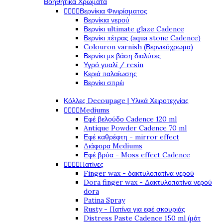
Βοηθητικά Χρώματα




Βερνίκια Φινιρίσματος
Βερνίκια νερού
Βερνίκι ultimate glaze Cadence
Βερνίκι πέτρας (aqua stone Cadence)
Colouron varnish (Βερνικόχρωμα)
Βερνίκι με βάση διαλύτες
Υγρό γυαλί / resin
Κεριά παλαίωσης
Βερνίκι σπρέι
Κόλλες Decoupage | Υλικά Χειροτεχνίας




Mediums
Εφέ βελούδο Cadence 120 ml
Antique Powder Cadence 70 ml
Εφέ καθρέφτη - mirror effect
Διάφορα Mediums
Εφέ βρύα - Moss effect Cadence




Πατίνες
Finger wax - δακτυλοπατίνα νερού
Dora finger wax - Δακτυλοπατίνα νερού
dora
Patina Spray
Rusty - Πατίνα για εφέ σκουριάς
Distress Paste Cadence 150 ml (μάτ