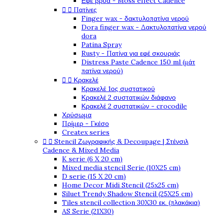
Εφέ βρύα - Moss effect Cadence


Πατίνες
Finger wax - δακτυλοπατίνα νερού
Dora finger wax - Δακτυλοπατίνα νερού
dora
Patina Spray
Rusty - Πατίνα για εφέ σκουριάς
Distress Paste Cadence 150 ml (μάτ
πατίνα νερού)


Κρακελέ
Κρακελέ 1ος συστατικού
Κρακελέ 2 συστατικών διάφανο
Κρακελέ 2 συστατικών - crocodile
Χρύσωμα
Πρίμερ - Γκέσο
Createx series


Stencil Ζωγραφικής & Decoupage | Στένσιλ
Cadence & Mixed Media
K serie (6 X 20 cm)
Mixed media stencil Serie (10X25 cm)
D serie (15 X 20 cm)
Home Decor Midi Stencil (25x25 cm)
Siluet Trendy Shadow Stencil (25X25 cm)
Tiles stencil collection 30X30 εκ. (πλακάκια)
AS Serie (21X30)