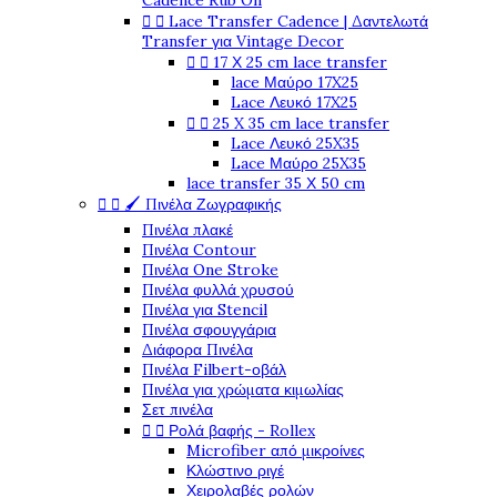
Cadence Rub On


Lace Transfer Cadence | Δαντελωτά
Transfer για Vintage Decor


17 Χ 25 cm lace transfer
lace Μαύρο 17X25
Lace Λευκό 17X25


25 X 35 cm lace transfer
Lace Λευκό 25X35
Lace Μαύρο 25X35
lace transfer 35 Χ 50 cm


🖌️ Πινέλα Ζωγραφικής
Πινέλα πλακέ
Πινέλα Contour
Πινέλα One Stroke
Πινέλα φυλλά χρυσού
Πινέλα για Stencil
Πινέλα σφουγγάρια
Διάφορα Πινέλα
Πινέλα Filbert-οβάλ
Πινέλα για χρώματα κιμωλίας
Σετ πινέλα


Ρολά βαφής - Rollex
Microfiber από μικροίνες
Κλώστινο ριγέ
Χειρολαβές ρολών