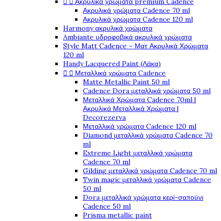


Ακρυλικά χρώματα premium Cadence
Ακρυλικά χρώματα Cadence 70 ml
Ακρυλικά χρώματα Cadence 120 ml
Harmony ακρυλικά χρώματα
Ambiante υδροφοβικά ακρυλικά χρώματα
Style Matt Cadence – Ματ Ακρυλικά Χρώματα
120 ml
Handy Lacquered Paint (Λάκα)


Μεταλλικά χρώματα Cadence
Matte Metallic Paint 50 ml
Cadence Dora μεταλλικά χρώματα 50 ml
Μεταλλικά Χρώματα Cadence 70ml |
Ακρυλικά Μεταλλικά Χρώματα |
Decorezerva
Μεταλλικά χρώματα Cadence 120 ml
Diamond μεταλλικά χρώματα Cadence 70
ml
Extreme Light μεταλλικά χρώματα
Cadence 70 ml
Gilding μεταλλικά χρώματα Cadence 70 ml
Twin magic μεταλλικά χρώματα Cadence
50 ml
Dora μεταλλικά χρώματα κερί-σαπούνι
Cadence 50 ml
Prisma metallic paint