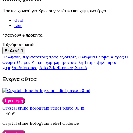
Πάστες χιονιού για Χριστουγεννιάτικα και χειμερινά έργα
Grid
List
Υπάρχουν 4 προϊόντα.
Ταξινόμηση κατά:
Επιλογή

Πωλήσεις, περισσότερες προς λιγότερες
Συνάφεια
Όνομα, Α προς Ω
Όνομα, Ω προς Α
Τιμή, χαμηλή προς υψηλή
Τιμή, υψηλή προς
χαμηλή
Reference, A to Z
Reference, Z to A
Ενεργά φίλτρα
Προσθήκη
Crystal shine hologram relief paste 90 ml
4,40 €
Crystal shine hologram relief Cadence