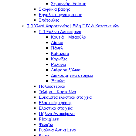
Σφουγγάρι Velour
Σκαφάκια βαφής
Εργαλεία τεχνοτροπίας
Σπάτουλες


Υλικά Χειροτεχνίας | Είδη DIY & Κατασκευών


Ξύλινα Αντικείμενα
Κουτιά - Μπαούλα
Δίσκοι
Πάνελ
Καβαλέτα
Κορνίζες
Ρολόγια
Διάφορα ξύλινα
Διακοσμητικά στοιχεία
Έπιπλα
Πολυεστερικά
Τελάρα - Καρτολίνα
Εύκαμπτα ελαστικά στοιχεία
Ελαστικές τρέσες
Ελαστικά στοιχεία
Πήλινα Αντικείμενα
Plexiglass
Φελιζόλ
Γυάλινα Αντικείμενα
Κεριά