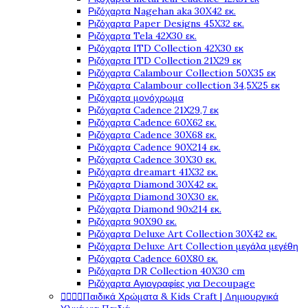
Ριζόχαρτα Nagehan aka 30X42 εκ.
Ριζόχαρτα Paper Designs 45X32 εκ.
Ριζόχαρτα Tela 42Χ30 εκ.
Ριζόχαρτα ITD Collection 42X30 εκ
Ριζόχαρτα ITD Collection 21X29 εκ
Ριζόχαρτα Calambour Collection 50X35 εκ
Ριζόχαρτα Calambour collection 34,5X25 εκ
Ριζόχαρτα μονόχρωμα
Ριζόχαρτα Cadence 21Χ29,7 εκ
Ριζόχαρτα Cadence 60X62 εκ.
Ριζόχαρτα Cadence 30X68 εκ.
Ριζόχαρτα Cadence 90X214 εκ.
Ριζόχαρτα Cadence 30X30 εκ.
Ριζόχαρτα dreamart 41X32 εκ.
Ριζόχαρτα Diamond 30X42 εκ.
Ριζόχαρτα Diamond 30X30 εκ.
Ριζόχαρτα Diamond 90x214 εκ.
Ριζόχαρτα 90X90 εκ.
Ριζόχαρτα Deluxe Art Collection 30X42 εκ.
Ριζόχαρτα Deluxe Art Collection μεγάλα μεγέθη
Ριζόχαρτα Cadence 60X80 εκ.
Ριζόχαρτα DR Collection 40X30 cm
Ριζόχαρτα Αγιογραφίες για Decoupage




Παιδικά Χρώματα & Kids Craft | Δημιουργικά