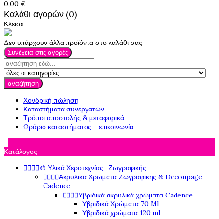
0,00 €
Καλάθι αγορών (0)
Κλείσε
Δεν υπάρχουν άλλα προϊόντα στο καλάθι σας
Συνέχεια στις αγορές
αναζήτηση
Χονδρική πώληση
Καταστήματα συνεργατών
Τρόποι αποστολής & μεταφορικά
Ωράριο καταστήματος - επικοινωνία

Κατάλογος




🎨 Υλικά Χεροτεχνίας- Ζωγραφικής




Ακρυλικά Χρώματα Ζωγραφικής & Decoupage
Cadence




Υβριδικά ακρυλικά χρώματα Cadence
Υβριδικά Χρώματα 70 Ml
Υβριδικά χρώματα 120 ml