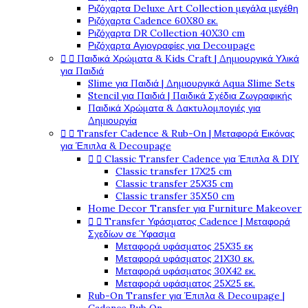
Ριζόχαρτα Deluxe Art Collection μεγάλα μεγέθη
Ριζόχαρτα Cadence 60X80 εκ.
Ριζόχαρτα DR Collection 40X30 cm
Ριζόχαρτα Αγιογραφίες για Decoupage


Παιδικά Χρώματα & Kids Craft | Δημιουργικά Υλικά
για Παιδιά
Slime για Παιδιά | Δημιουργικά Aqua Slime Sets
Stencil για Παιδιά | Παιδικά Σχέδια Ζωγραφικής
Παιδικά Χρώματα & Δακτυλομπογιές για
Δημιουργία


Transfer Cadence & Rub-On | Μεταφορά Εικόνας
για Έπιπλα & Decoupage


Classic Transfer Cadence για Έπιπλα & DIY
Classic transfer 17Χ25 cm
Classic transfer 25Χ35 cm
Classic transfer 35Χ50 cm
Home Decor Transfer για Furniture Makeover


Transfer Υφάσματος Cadence | Μεταφορά
Σχεδίων σε Ύφασμα
Μεταφορά υφάσματος 25Χ35 εκ
Μεταφορά υφάσματος 21Χ30 εκ.
Μεταφορά υφάσματος 30Χ42 εκ.
Μεταφορά υφάσματος 25Χ25 εκ.
Rub-On Transfer για Έπιπλα & Decoupage |