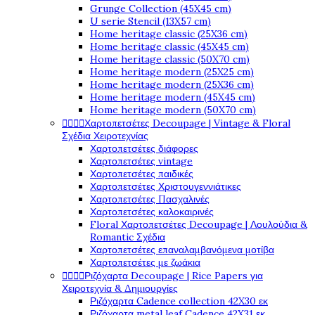
Grunge Collection (45X45 cm)
U serie Stencil (13X57 cm)
Home heritage classic (25X36 cm)
Home heritage classic (45X45 cm)
Home heritage classic (50X70 cm)
Home heritage modern (25X25 cm)
Home heritage modern (25X36 cm)
Home heritage modern (45X45 cm)
Home heritage modern (50X70 cm)




Χαρτοπετσέτες Decoupage | Vintage & Floral
Σχέδια Χειροτεχνίας
Χαρτοπετσέτες διάφορες
Χαρτοπετσέτες vintage
Χαρτοπετσέτες παιδικές
Χαρτοπετσέτες Χριστουγεννιάτικες
Χαρτοπετσέτες Πασχαλινές
Χαρτοπετσέτες καλοκαιρινές
Floral Χαρτοπετσέτες Decoupage | Λουλούδια &
Romantic Σχέδια
Χαρτοπετσέτες επαναλαμβανόμενα μοτίβα
Χαρτοπετσέτες με ζωάκια




Ριζόχαρτα Decoupage | Rice Papers για
Χειροτεχνία & Δημιουργίες
Ριζόχαρτα Cadence collection 42X30 εκ
Ριζόχαρτα metal leaf Cadence 42X31 εκ