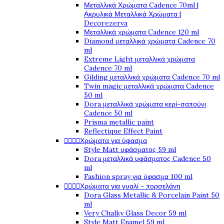
Μεταλλικά Χρώματα Cadence 70ml |
Ακρυλικά Μεταλλικά Χρώματα |
Decorezerva
Μεταλλικά χρώματα Cadence 120 ml
Diamond μεταλλικά χρώματα Cadence 70
ml
Extreme Light μεταλλικά χρώματα
Cadence 70 ml
Gilding μεταλλικά χρώματα Cadence 70 ml
Twin magic μεταλλικά χρώματα Cadence
50 ml
Dora μεταλλικά χρώματα κερί-σαπούνι
Cadence 50 ml
Prisma metallic paint
Reflectique Effect Paint




Χρώματα για ύφασμα
Style Matt υφάσματος 59 ml
Dora μεταλλικά υφάσματος Cadence 50
ml
Fashion spray για ύφασμα 100 ml




Χρώματα για γυαλί - πορσελάνη
Dora Glass Metallic & Porcelain Paint 50
ml
Very Chalky Glass Decor 59 ml
Style Matt Enamel 59 ml