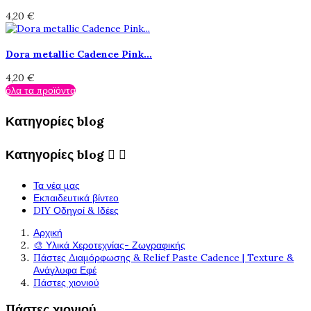
4,20 €
Dora metallic Cadence Pink...
4,20 €
όλα τα προϊόντα
Κατηγορίες blog
Κατηγορίες blog


Τα νέα μας
Εκπαιδευτικά βίντεο
DIY Οδηγοί & Ιδέες
Αρχική
🎨 Υλικά Χεροτεχνίας- Ζωγραφικής
Πάστες Διαμόρφωσης & Relief Paste Cadence | Texture &
Ανάγλυφα Εφέ
Πάστες χιονιού
Πάστες χιονιού