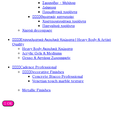
Σφραγίδες - Μελάνια
Διάφορα
Προωθητικά προϊόντα




Θεματικές κατηγορίες
Χριστουγεννιάτικα προϊόντα
Πασχαλινά προϊόντα
Χαρτιά decoupage




Επαγγελματικά Ακρυλικά Χρώματα | Heavy Body & Artist
Quality
Heavy Body Ακρυλικά Χρώματα
Acrylic Gels & Mediums
Gesso & Αστάρια Ζωγραφικής




Cadence Professional




Decorative Finishes
Concrete Stucco Professional
Venetian touch marble texture
Metallic Finishes

OK