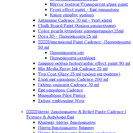
Mirror festival Transparent glass paint
Frost effect paint - Εφέ παγωμένου
Κρέμα χάραξης γυαλιού
Antiquing Cadence 70 ml - Υγρή κάσια
Chalk Board Paint (Χρώμα μαυροπίνακα)
Color pearls (σταγόνες μαργαριταριών) 25ml
Dora 3D - Περιγράμματα 25 ml




Dimensional Paint Cadence- Περιγράμματα
50 ml
Περιγράμματα μάτ
Περιγράμματα μεταλλικά
Διάφανο γκλίτερ holographic effect paint 90 ml
Mix Media Spray Ink Cadence 25 ml
Top Coat Glaze 25 ml (χρώμα για σκιάσεις)
Σπρέι εφέ μαρμάρου Cadence 200 ml
Γκλίτερ χρώματα Cadence 70 ml
Εφέ μαρμάρου Cadence
Μαρκαδόροι Pilot Pintor
Σκόνες embossing Wow




Πάστες Διαμόρφωσης & Relief Paste Cadence |
Texture & Ανάγλυφα Εφέ
Κλασικές πάστες διαμόρφωσης
Πάστα διαμόρφωσης διάφανη