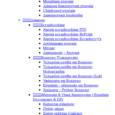
Μεταλλικά στοιχεία
Διάφορα διακοσμητικά στοιχεία
Chipboard στοιχεία
Διακοσμητικά λουλούδια




Διάφορα




Scrapbooking
Χαρτιά scrapbooking ITD
Χαρτιά scrapbooking RePrint
Χαρτιά scrapbooking Scrapberry's
Διπλόκαρφα στοιχεία
Μήτρες
Διακορευτές - Κοπτικά




Sospeso Trasparente
Τυπωμένα μοτίβα για Sospeso
Τυπωμένα μοτίβα για Sospeso
Holographic
Τυπωμένα μοτίβα για Sospeso Gold
Υφάσματα για Sospeso
Εργαλεία - αξεσουάρ για Sospeso
Χρώματα - Ρητίνες Sospeso




Αξεσουάρ & Υλικά Χειροτεχνίας | Εργαλεία
Decoupage & DIY
Καλούπια σιλικόνης
Πηλός αέρος
Σκόνη γκλίττερ Cadence