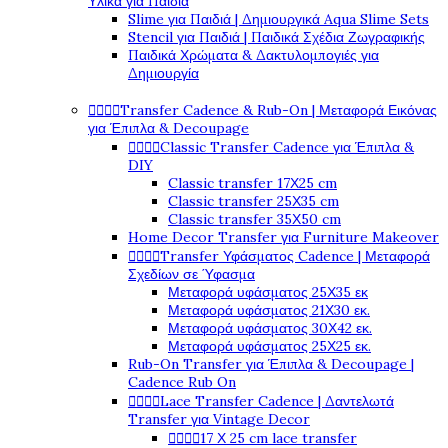
Υλικά για Παιδιά
Slime για Παιδιά | Δημιουργικά Aqua Slime Sets
Stencil για Παιδιά | Παιδικά Σχέδια Ζωγραφικής
Παιδικά Χρώματα & Δακτυλομπογιές για
Δημιουργία




Transfer Cadence & Rub-On | Μεταφορά Εικόνας
για Έπιπλα & Decoupage




Classic Transfer Cadence για Έπιπλα &
DIY
Classic transfer 17Χ25 cm
Classic transfer 25Χ35 cm
Classic transfer 35Χ50 cm
Home Decor Transfer για Furniture Makeover




Transfer Υφάσματος Cadence | Μεταφορά
Σχεδίων σε Ύφασμα
Μεταφορά υφάσματος 25Χ35 εκ
Μεταφορά υφάσματος 21Χ30 εκ.
Μεταφορά υφάσματος 30Χ42 εκ.
Μεταφορά υφάσματος 25Χ25 εκ.
Rub-On Transfer για Έπιπλα & Decoupage |
Cadence Rub On




Lace Transfer Cadence | Δαντελωτά
Transfer για Vintage Decor




17 Χ 25 cm lace transfer