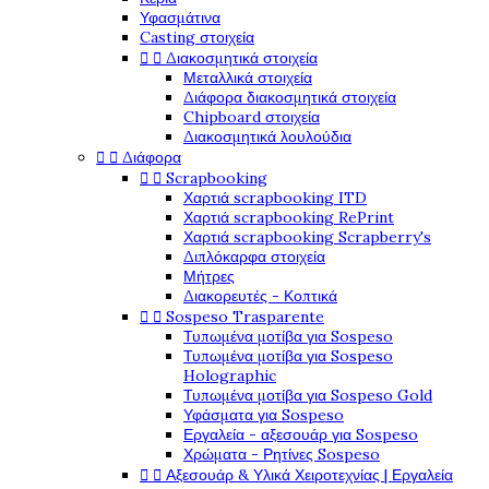
Υφασμάτινα
Casting στοιχεία


Διακοσμητικά στοιχεία
Μεταλλικά στοιχεία
Διάφορα διακοσμητικά στοιχεία
Chipboard στοιχεία
Διακοσμητικά λουλούδια


Διάφορα


Scrapbooking
Χαρτιά scrapbooking ITD
Χαρτιά scrapbooking RePrint
Χαρτιά scrapbooking Scrapberry's
Διπλόκαρφα στοιχεία
Μήτρες
Διακορευτές - Κοπτικά


Sospeso Trasparente
Τυπωμένα μοτίβα για Sospeso
Τυπωμένα μοτίβα για Sospeso
Holographic
Τυπωμένα μοτίβα για Sospeso Gold
Υφάσματα για Sospeso
Εργαλεία - αξεσουάρ για Sospeso
Χρώματα - Ρητίνες Sospeso


Αξεσουάρ & Υλικά Χειροτεχνίας | Εργαλεία