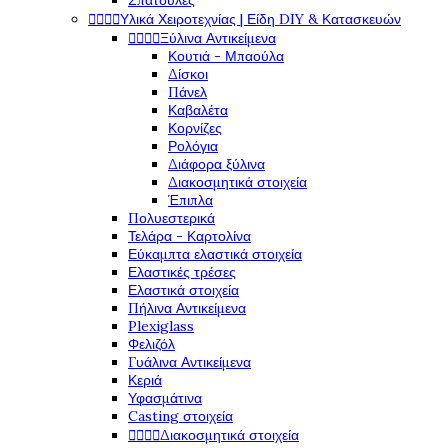
Σπάτουλες




Υλικά Χειροτεχνίας | Είδη DIY & Κατασκευών




Ξύλινα Αντικείμενα
Κουτιά - Μπαούλα
Δίσκοι
Πάνελ
Καβαλέτα
Κορνίζες
Ρολόγια
Διάφορα ξύλινα
Διακοσμητικά στοιχεία
Έπιπλα
Πολυεστερικά
Τελάρα - Καρτολίνα
Εύκαμπτα ελαστικά στοιχεία
Ελαστικές τρέσες
Ελαστικά στοιχεία
Πήλινα Αντικείμενα
Plexiglass
Φελιζόλ
Γυάλινα Αντικείμενα
Κεριά
Υφασμάτινα
Casting στοιχεία




Διακοσμητικά στοιχεία