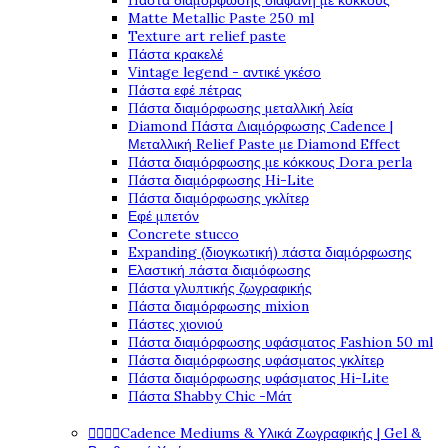
Πάστα διαμόρφωσης διάφανη με κόκκους
Matte Metallic Paste 250 ml
Texture art relief paste
Πάστα κρακελέ
Vintage legend - αντικέ γκέσο
Πάστα εφέ πέτρας
Πάστα διαμόρφωσης μεταλλική λεία
Diamond Πάστα Διαμόρφωσης Cadence |
Μεταλλική Relief Paste με Diamond Effect
Πάστα διαμόρφωσης με κόκκους Dora perla
Πάστα διαμόρφωσης Hi-Lite
Πάστα διαμόρφωσης γκλίτερ
Εφέ μπετόν
Concrete stucco
Expanding (διογκωτική) πάστα διαμόρφωσης
Ελαστική πάστα διαμόφωσης
Πάστα γλυπτικής ζωγραφικής
Πάστα διαμόρφωσης mixion
Πάστες χιονιού
Πάστα διαμόρφωσης υφάσματος Fashion 50 ml
Πάστα διαμόρφωσης υφάσματος γκλίτερ
Πάστα διαμόρφωσης υφάσματος Hi-Lite
Πάστα Shabby Chic -Μάτ




Cadence Mediums & Υλικά Ζωγραφικής | Gel &