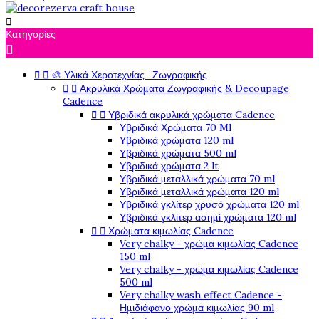

Κατηγορίες



🎨 Υλικά Χεροτεχνίας- Ζωγραφικής


Ακρυλικά Χρώματα Ζωγραφικής & Decoupage
Cadence


Υβριδικά ακρυλικά χρώματα Cadence
Υβριδικά Χρώματα 70 Ml
Υβριδικά χρώματα 120 ml
Υβριδικά χρώματα 500 ml
Υβριδικά χρώματα 2 lt
Υβριδικά μεταλλικά χρώματα 70 ml
Υβριδικά μεταλλικά χρώματα 120 ml
Υβριδικά γκλίτερ χρυσό χρώματα 120 ml
Υβριδικά γκλίτερ ασημί χρώματα 120 ml


Χρώματα κιμωλίας Cadence
Very chalky - χρώμα κιμωλίας Cadence
150 ml
Very chalky - χρώμα κιμωλίας Cadence
500 ml
Very chalky wash effect Cadence -
Ημιδιάφανο χρώμα κιμωλίας 90 ml