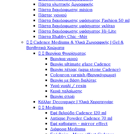
Πάστα γλυπτικής ζωγραφικής
Πάστα διαμόρφωσης mixion
Πάστες χιονιού
Πάστα διαμόρφωσης υφάσματος Fashion 50 ml
Πάστα διαμόρφωσης υφάσματος γκλίτερ
Πάστα διαμόρφωσης υφάσματος Hi-Lite
Πάστα Shabby Chic -Μάτ


Cadence Mediums & Υλικά Ζωγραφικής | Gel &
Βοηθητικά Χρώματα


Βερνίκια Φινιρίσματος
Βερνίκια νερού
Βερνίκι ultimate glaze Cadence
Βερνίκι πέτρας (aqua stone Cadence)
Colouron varnish (Βερνικόχρωμα)
Βερνίκι με βάση διαλύτες
Υγρό γυαλί / resin
Κεριά παλαίωσης
Βερνίκι σπρέι
Κόλλες Decoupage | Υλικά Χειροτεχνίας


Mediums
Εφέ βελούδο Cadence 120 ml
Antique Powder Cadence 70 ml
Εφέ καθρέφτη - mirror effect
Διάφορα Mediums