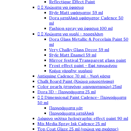
Reflectique Effect Paint


Χρώματα για ύφασμα
Style Matt υφάσματος 59 ml
Dora μεταλλικά υφάσματος Cadence 50
ml
Fashion spray για ύφασμα 100 ml


Χρώματα για γυαλί - πορσελάνη
Dora Glass Metallic & Porcelain Paint 50
ml
Very Chalky Glass Decor 59 ml
Style Matt Enamel 59 ml
Mirror festival Transparent glass paint
Frost effect paint - Εφέ παγωμένου
Κρέμα χάραξης γυαλιού
Antiquing Cadence 70 ml - Υγρή κάσια
Chalk Board Paint (Χρώμα μαυροπίνακα)
Color pearls (σταγόνες μαργαριταριών) 25ml
Dora 3D - Περιγράμματα 25 ml


Dimensional Paint Cadence- Περιγράμματα
50 ml
Περιγράμματα μάτ
Περιγράμματα μεταλλικά
Διάφανο γκλίτερ holographic effect paint 90 ml
Mix Media Spray Ink Cadence 25 ml
Top Coat Glaze 25 ml (χρώμα για σκιάσεις)