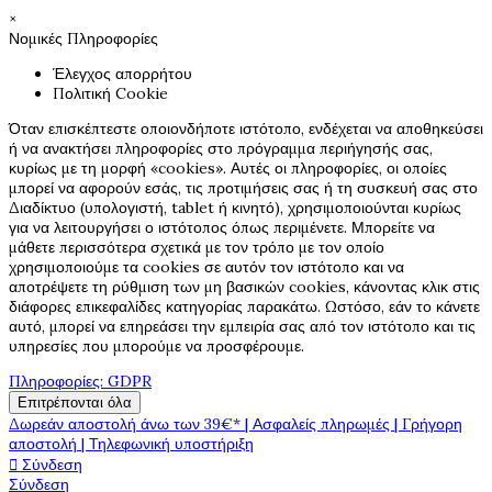
×
Νομικές Πληροφορίες
Έλεγχος απορρήτου
Πολιτική Cookie
Όταν επισκέπτεστε οποιονδήποτε ιστότοπο, ενδέχεται να αποθηκεύσει
ή να ανακτήσει πληροφορίες στο πρόγραμμα περιήγησής σας,
κυρίως με τη μορφή «cookies». Αυτές οι πληροφορίες, οι οποίες
μπορεί να αφορούν εσάς, τις προτιμήσεις σας ή τη συσκευή σας στο
Διαδίκτυο (υπολογιστή, tablet ή κινητό), χρησιμοποιούνται κυρίως
για να λειτουργήσει ο ιστότοπος όπως περιμένετε. Μπορείτε να
μάθετε περισσότερα σχετικά με τον τρόπο με τον οποίο
χρησιμοποιούμε τα cookies σε αυτόν τον ιστότοπο και να
αποτρέψετε τη ρύθμιση των μη βασικών cookies, κάνοντας κλικ στις
διάφορες επικεφαλίδες κατηγορίας παρακάτω. Ωστόσο, εάν το κάνετε
αυτό, μπορεί να επηρεάσει την εμπειρία σας από τον ιστότοπο και τις
υπηρεσίες που μπορούμε να προσφέρουμε.
Πληροφορίες: GDPR
Επιτρέπονται όλα
Δωρεάν αποστολή άνω των 39€* | Ασφαλείς πληρωμές | Γρήγορη
αποστολή | Τηλεφωνική υποστήριξη

Σύνδεση
Σύνδεση