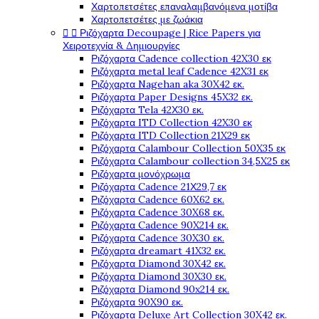
Χαρτοπετσέτες επαναλαμβανόμενα μοτίβα
Χαρτοπετσέτες με ζωάκια


Ριζόχαρτα Decoupage | Rice Papers για
Χειροτεχνία & Δημιουργίες
Ριζόχαρτα Cadence collection 42X30 εκ
Ριζόχαρτα metal leaf Cadence 42X31 εκ
Ριζόχαρτα Nagehan aka 30X42 εκ.
Ριζόχαρτα Paper Designs 45X32 εκ.
Ριζόχαρτα Tela 42Χ30 εκ.
Ριζόχαρτα ITD Collection 42X30 εκ
Ριζόχαρτα ITD Collection 21X29 εκ
Ριζόχαρτα Calambour Collection 50X35 εκ
Ριζόχαρτα Calambour collection 34,5X25 εκ
Ριζόχαρτα μονόχρωμα
Ριζόχαρτα Cadence 21Χ29,7 εκ
Ριζόχαρτα Cadence 60X62 εκ.
Ριζόχαρτα Cadence 30X68 εκ.
Ριζόχαρτα Cadence 90X214 εκ.
Ριζόχαρτα Cadence 30X30 εκ.
Ριζόχαρτα dreamart 41X32 εκ.
Ριζόχαρτα Diamond 30X42 εκ.
Ριζόχαρτα Diamond 30X30 εκ.
Ριζόχαρτα Diamond 90x214 εκ.
Ριζόχαρτα 90X90 εκ.
Ριζόχαρτα Deluxe Art Collection 30X42 εκ.