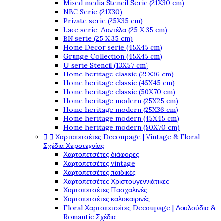
Mixed media Stencil Serie (21X30 cm)
NBC Serie (21X30)
Private serie (25X35 cm)
Lace serie-Δαντέλα (25 X 35 cm)
BN serie (25 X 35 cm)
Home Decor serie (45X45 cm)
Grunge Collection (45X45 cm)
U serie Stencil (13X57 cm)
Home heritage classic (25X36 cm)
Home heritage classic (45X45 cm)
Home heritage classic (50X70 cm)
Home heritage modern (25X25 cm)
Home heritage modern (25X36 cm)
Home heritage modern (45X45 cm)
Home heritage modern (50X70 cm)


Χαρτοπετσέτες Decoupage | Vintage & Floral
Σχέδια Χειροτεχνίας
Χαρτοπετσέτες διάφορες
Χαρτοπετσέτες vintage
Χαρτοπετσέτες παιδικές
Χαρτοπετσέτες Χριστουγεννιάτικες
Χαρτοπετσέτες Πασχαλινές
Χαρτοπετσέτες καλοκαιρινές
Floral Χαρτοπετσέτες Decoupage | Λουλούδια &
Romantic Σχέδια