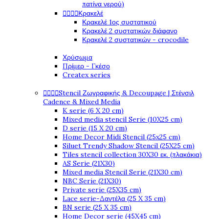
πατίνα νερού)




Κρακελέ
Κρακελέ 1ος συστατικού
Κρακελέ 2 συστατικών διάφανο
Κρακελέ 2 συστατικών - crocodile
Χρύσωμα
Πρίμερ - Γκέσο
Createx series




Stencil Ζωγραφικής & Decoupage | Στένσιλ
Cadence & Mixed Media
K serie (6 X 20 cm)
Mixed media stencil Serie (10X25 cm)
D serie (15 X 20 cm)
Home Decor Midi Stencil (25x25 cm)
Siluet Trendy Shadow Stencil (25X25 cm)
Tiles stencil collection 30X30 εκ. (πλακάκια)
AS Serie (21X30)
Mixed media Stencil Serie (21X30 cm)
NBC Serie (21X30)
Private serie (25X35 cm)
Lace serie-Δαντέλα (25 X 35 cm)
BN serie (25 X 35 cm)
Home Decor serie (45X45 cm)