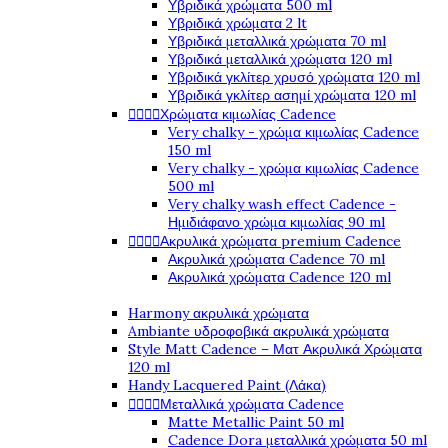
Υβριδικά χρώματα 500 ml
Υβριδικά χρώματα 2 lt
Υβριδικά μεταλλικά χρώματα 70 ml
Υβριδικά μεταλλικά χρώματα 120 ml
Υβριδικά γκλίτερ χρυσό χρώματα 120 ml
Υβριδικά γκλίτερ ασημί χρώματα 120 ml




Χρώματα κιμωλίας Cadence
Very chalky - χρώμα κιμωλίας Cadence
150 ml
Very chalky - χρώμα κιμωλίας Cadence
500 ml
Very chalky wash effect Cadence -
Ημιδιάφανο χρώμα κιμωλίας 90 ml




Ακρυλικά χρώματα premium Cadence
Ακρυλικά χρώματα Cadence 70 ml
Ακρυλικά χρώματα Cadence 120 ml
Harmony ακρυλικά χρώματα
Ambiante υδροφοβικά ακρυλικά χρώματα
Style Matt Cadence – Ματ Ακρυλικά Χρώματα
120 ml
Handy Lacquered Paint (Λάκα)




Μεταλλικά χρώματα Cadence
Matte Metallic Paint 50 ml
Cadence Dora μεταλλικά χρώματα 50 ml