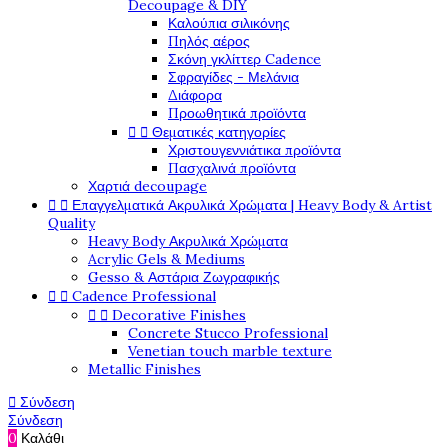
Decoupage & DIY
Καλούπια σιλικόνης
Πηλός αέρος
Σκόνη γκλίττερ Cadence
Σφραγίδες - Μελάνια
Διάφορα
Προωθητικά προϊόντα


Θεματικές κατηγορίες
Χριστουγεννιάτικα προϊόντα
Πασχαλινά προϊόντα
Χαρτιά decoupage


Επαγγελματικά Ακρυλικά Χρώματα | Heavy Body & Artist
Quality
Heavy Body Ακρυλικά Χρώματα
Acrylic Gels & Mediums
Gesso & Αστάρια Ζωγραφικής


Cadence Professional


Decorative Finishes
Concrete Stucco Professional
Venetian touch marble texture
Metallic Finishes

Σύνδεση
Σύνδεση
0
Καλάθι