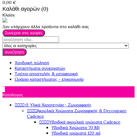
0,00 €
Καλάθι αγορών (0)
Κλείσε
Δεν υπάρχουν άλλα προϊόντα στο καλάθι σας
Συνέχεια στις αγορές
αναζήτηση
Χονδρική πώληση
Καταστήματα συνεργατών
Τρόποι αποστολής & μεταφορικά
Ωράριο καταστήματος - επικοινωνία

Κατάλογος




🎨 Υλικά Χεροτεχνίας- Ζωγραφικής




Ακρυλικά Χρώματα Ζωγραφικής & Decoupage
Cadence




Υβριδικά ακρυλικά χρώματα Cadence
Υβριδικά Χρώματα 70 Ml
Υβριδικά χρώματα 120 ml