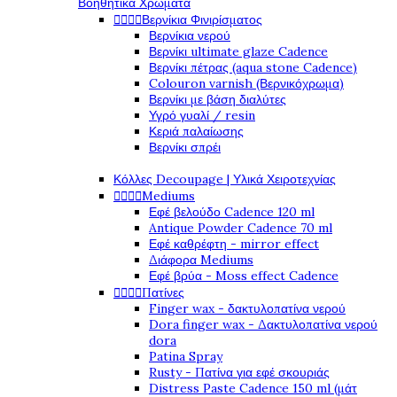
Βοηθητικά Χρώματα




Βερνίκια Φινιρίσματος
Βερνίκια νερού
Βερνίκι ultimate glaze Cadence
Βερνίκι πέτρας (aqua stone Cadence)
Colouron varnish (Βερνικόχρωμα)
Βερνίκι με βάση διαλύτες
Υγρό γυαλί / resin
Κεριά παλαίωσης
Βερνίκι σπρέι
Κόλλες Decoupage | Υλικά Χειροτεχνίας




Mediums
Εφέ βελούδο Cadence 120 ml
Antique Powder Cadence 70 ml
Εφέ καθρέφτη - mirror effect
Διάφορα Mediums
Εφέ βρύα - Moss effect Cadence




Πατίνες
Finger wax - δακτυλοπατίνα νερού
Dora finger wax - Δακτυλοπατίνα νερού
dora
Patina Spray
Rusty - Πατίνα για εφέ σκουριάς
Distress Paste Cadence 150 ml (μάτ