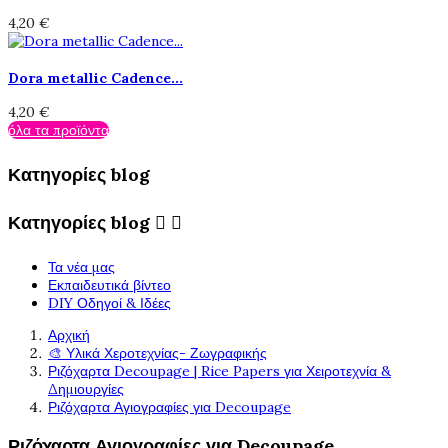
4,20 €
Dora metallic Cadence...
4,20 €
όλα τα προϊόντα
Κατηγορίες blog
Κατηγορίες blog


Τα νέα μας
Εκπαιδευτικά βίντεο
DIY Οδηγοί & Ιδέες
Αρχική
🎨 Υλικά Χεροτεχνίας- Ζωγραφικής
Ριζόχαρτα Decoupage | Rice Papers για Χειροτεχνία &
Δημιουργίες
Ριζόχαρτα Αγιογραφίες για Decoupage
Ριζόχαρτα Αγιογραφίες για Decoupage