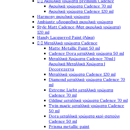


Ακρυλικά χρώματα premium Cadence
Ακρυλικά χρώματα Cadence 70 ml
Ακρυλικά χρώματα Cadence 120 ml
Harmony ακρυλικά χρώματα
Ambiante υδροφοβικά ακρυλικά χρώματα
Style Matt Cadence (Ματ ακρυλικά χρώματα)
120 ml
Handy Lacquered Paint (Λάκα)


Μεταλλικά χρώματα Cadence
Matte Metallic Paint 50 ml
Cadence Dora μεταλλικά χρώματα 50 ml
Μεταλλικά Χρώματα Cadence 70ml |
Ακρυλικά Μεταλλικά Χρώματα |
Decorezerva
Μεταλλικά χρώματα Cadence 120 ml
Diamond μεταλλικά χρώματα Cadence 70
ml
Extreme Light μεταλλικά χρώματα
Cadence 70 ml
Gilding μεταλλικά χρώματα Cadence 70 ml
Twin magic μεταλλικά χρώματα Cadence
50 ml
Dora μεταλλικά χρώματα κερί-σαπούνι
Cadence 50 ml
Prisma metallic paint