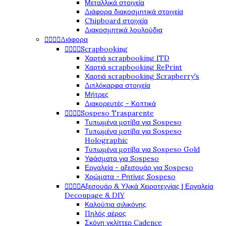
Μεταλλικά στοιχεία
Διάφορα διακοσμητικά στοιχεία
Chipboard στοιχεία
Διακοσμητικά λουλούδια




Διάφορα




Scrapbooking
Χαρτιά scrapbooking ITD
Χαρτιά scrapbooking RePrint
Χαρτιά scrapbooking Scrapberry's
Διπλόκαρφα στοιχεία
Μήτρες
Διακορευτές - Κοπτικά




Sospeso Trasparente
Τυπωμένα μοτίβα για Sospeso
Τυπωμένα μοτίβα για Sospeso
Holographic
Τυπωμένα μοτίβα για Sospeso Gold
Υφάσματα για Sospeso
Εργαλεία - αξεσουάρ για Sospeso
Χρώματα - Ρητίνες Sospeso




Αξεσουάρ & Υλικά Χειροτεχνίας | Εργαλεία
Decoupage & DIY
Καλούπια σιλικόνης
Πηλός αέρος
Σκόνη γκλίττερ Cadence