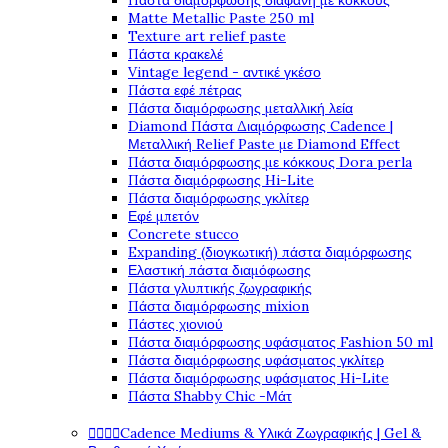
Πάστα διαμόρφωσης διάφανη με κόκκους
Matte Metallic Paste 250 ml
Texture art relief paste
Πάστα κρακελέ
Vintage legend - αντικέ γκέσο
Πάστα εφέ πέτρας
Πάστα διαμόρφωσης μεταλλική λεία
Diamond Πάστα Διαμόρφωσης Cadence |
Μεταλλική Relief Paste με Diamond Effect
Πάστα διαμόρφωσης με κόκκους Dora perla
Πάστα διαμόρφωσης Hi-Lite
Πάστα διαμόρφωσης γκλίτερ
Εφέ μπετόν
Concrete stucco
Expanding (διογκωτική) πάστα διαμόρφωσης
Ελαστική πάστα διαμόφωσης
Πάστα γλυπτικής ζωγραφικής
Πάστα διαμόρφωσης mixion
Πάστες χιονιού
Πάστα διαμόρφωσης υφάσματος Fashion 50 ml
Πάστα διαμόρφωσης υφάσματος γκλίτερ
Πάστα διαμόρφωσης υφάσματος Hi-Lite
Πάστα Shabby Chic -Μάτ




Cadence Mediums & Υλικά Ζωγραφικής | Gel &