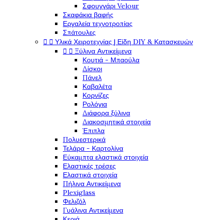
Σφουγγάρι Velour
Σκαφάκια βαφής
Εργαλεία τεχνοτροπίας
Σπάτουλες


Υλικά Χειροτεχνίας | Είδη DIY & Κατασκευών


Ξύλινα Αντικείμενα
Κουτιά - Μπαούλα
Δίσκοι
Πάνελ
Καβαλέτα
Κορνίζες
Ρολόγια
Διάφορα ξύλινα
Διακοσμητικά στοιχεία
Έπιπλα
Πολυεστερικά
Τελάρα - Καρτολίνα
Εύκαμπτα ελαστικά στοιχεία
Ελαστικές τρέσες
Ελαστικά στοιχεία
Πήλινα Αντικείμενα
Plexiglass
Φελιζόλ
Γυάλινα Αντικείμενα
Κεριά