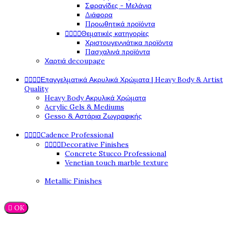
Σφραγίδες - Μελάνια
Διάφορα
Προωθητικά προϊόντα




Θεματικές κατηγορίες
Χριστουγεννιάτικα προϊόντα
Πασχαλινά προϊόντα
Χαρτιά decoupage




Επαγγελματικά Ακρυλικά Χρώματα | Heavy Body & Artist
Quality
Heavy Body Ακρυλικά Χρώματα
Acrylic Gels & Mediums
Gesso & Αστάρια Ζωγραφικής




Cadence Professional




Decorative Finishes
Concrete Stucco Professional
Venetian touch marble texture
Metallic Finishes

OK