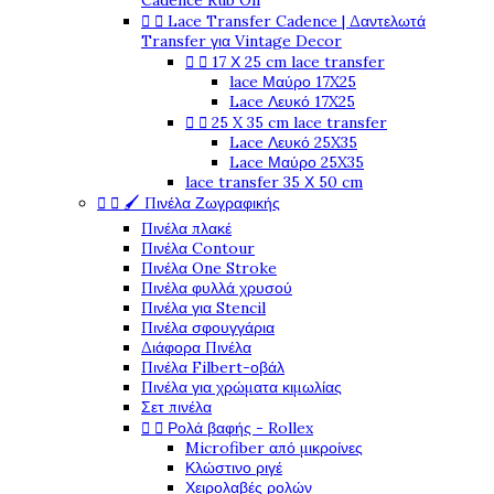
Cadence Rub On


Lace Transfer Cadence | Δαντελωτά
Transfer για Vintage Decor


17 Χ 25 cm lace transfer
lace Μαύρο 17X25
Lace Λευκό 17X25


25 X 35 cm lace transfer
Lace Λευκό 25X35
Lace Μαύρο 25X35
lace transfer 35 Χ 50 cm


🖌️ Πινέλα Ζωγραφικής
Πινέλα πλακέ
Πινέλα Contour
Πινέλα One Stroke
Πινέλα φυλλά χρυσού
Πινέλα για Stencil
Πινέλα σφουγγάρια
Διάφορα Πινέλα
Πινέλα Filbert-οβάλ
Πινέλα για χρώματα κιμωλίας
Σετ πινέλα


Ρολά βαφής - Rollex
Microfiber από μικροίνες
Κλώστινο ριγέ
Χειρολαβές ρολών