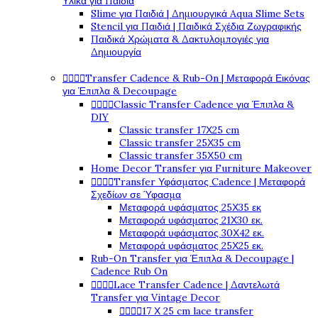
Υλικά για Παιδιά
Slime για Παιδιά | Δημιουργικά Aqua Slime Sets
Stencil για Παιδιά | Παιδικά Σχέδια Ζωγραφικής
Παιδικά Χρώματα & Δακτυλομπογιές για
Δημιουργία




Transfer Cadence & Rub-On | Μεταφορά Εικόνας
για Έπιπλα & Decoupage




Classic Transfer Cadence για Έπιπλα &
DIY
Classic transfer 17Χ25 cm
Classic transfer 25Χ35 cm
Classic transfer 35Χ50 cm
Home Decor Transfer για Furniture Makeover




Transfer Υφάσματος Cadence | Μεταφορά
Σχεδίων σε Ύφασμα
Μεταφορά υφάσματος 25Χ35 εκ
Μεταφορά υφάσματος 21Χ30 εκ.
Μεταφορά υφάσματος 30Χ42 εκ.
Μεταφορά υφάσματος 25Χ25 εκ.
Rub-On Transfer για Έπιπλα & Decoupage |
Cadence Rub On




Lace Transfer Cadence | Δαντελωτά
Transfer για Vintage Decor




17 Χ 25 cm lace transfer