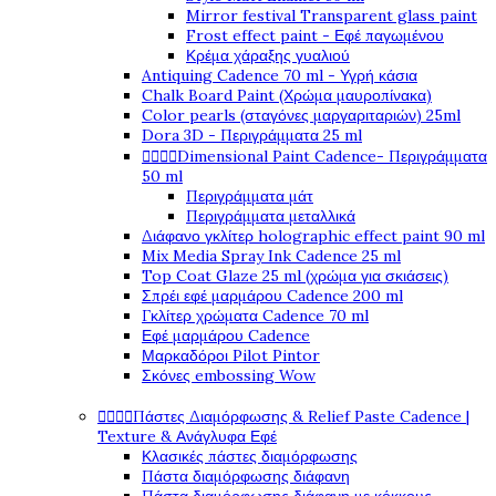
Mirror festival Transparent glass paint
Frost effect paint - Εφέ παγωμένου
Κρέμα χάραξης γυαλιού
Antiquing Cadence 70 ml - Υγρή κάσια
Chalk Board Paint (Χρώμα μαυροπίνακα)
Color pearls (σταγόνες μαργαριταριών) 25ml
Dora 3D - Περιγράμματα 25 ml




Dimensional Paint Cadence- Περιγράμματα
50 ml
Περιγράμματα μάτ
Περιγράμματα μεταλλικά
Διάφανο γκλίτερ holographic effect paint 90 ml
Mix Media Spray Ink Cadence 25 ml
Top Coat Glaze 25 ml (χρώμα για σκιάσεις)
Σπρέι εφέ μαρμάρου Cadence 200 ml
Γκλίτερ χρώματα Cadence 70 ml
Εφέ μαρμάρου Cadence
Μαρκαδόροι Pilot Pintor
Σκόνες embossing Wow




Πάστες Διαμόρφωσης & Relief Paste Cadence |
Texture & Ανάγλυφα Εφέ
Κλασικές πάστες διαμόρφωσης
Πάστα διαμόρφωσης διάφανη