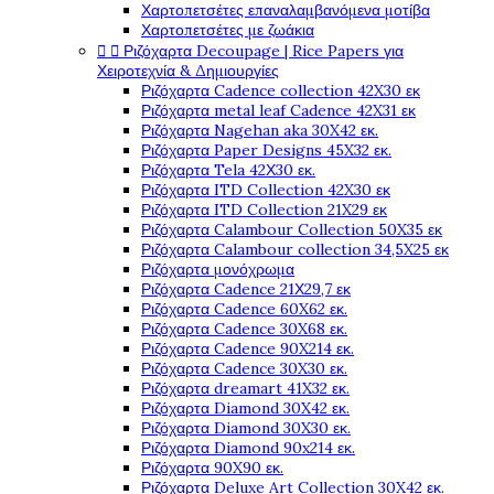
Χαρτοπετσέτες επαναλαμβανόμενα μοτίβα
Χαρτοπετσέτες με ζωάκια


Ριζόχαρτα Decoupage | Rice Papers για
Χειροτεχνία & Δημιουργίες
Ριζόχαρτα Cadence collection 42X30 εκ
Ριζόχαρτα metal leaf Cadence 42X31 εκ
Ριζόχαρτα Nagehan aka 30X42 εκ.
Ριζόχαρτα Paper Designs 45X32 εκ.
Ριζόχαρτα Tela 42Χ30 εκ.
Ριζόχαρτα ITD Collection 42X30 εκ
Ριζόχαρτα ITD Collection 21X29 εκ
Ριζόχαρτα Calambour Collection 50X35 εκ
Ριζόχαρτα Calambour collection 34,5X25 εκ
Ριζόχαρτα μονόχρωμα
Ριζόχαρτα Cadence 21Χ29,7 εκ
Ριζόχαρτα Cadence 60X62 εκ.
Ριζόχαρτα Cadence 30X68 εκ.
Ριζόχαρτα Cadence 90X214 εκ.
Ριζόχαρτα Cadence 30X30 εκ.
Ριζόχαρτα dreamart 41X32 εκ.
Ριζόχαρτα Diamond 30X42 εκ.
Ριζόχαρτα Diamond 30X30 εκ.
Ριζόχαρτα Diamond 90x214 εκ.
Ριζόχαρτα 90X90 εκ.
Ριζόχαρτα Deluxe Art Collection 30X42 εκ.