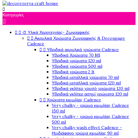

Κατηγορίες



🎨 Υλικά Χεροτεχνίας- Ζωγραφικής


Ακρυλικά Χρώματα Ζωγραφικής & Decoupage
Cadence


Υβριδικά ακρυλικά χρώματα Cadence
Υβριδικά Χρώματα 70 Ml
Υβριδικά χρώματα 120 ml
Υβριδικά χρώματα 500 ml
Υβριδικά χρώματα 2 lt
Υβριδικά μεταλλικά χρώματα 70 ml
Υβριδικά μεταλλικά χρώματα 120 ml
Υβριδικά γκλίτερ χρυσό χρώματα 120 ml
Υβριδικά γκλίτερ ασημί χρώματα 120 ml


Χρώματα κιμωλίας Cadence
Very chalky - χρώμα κιμωλίας Cadence
150 ml
Very chalky - χρώμα κιμωλίας Cadence
500 ml
Very chalky wash effect Cadence -
Ημιδιάφανο χρώμα κιμωλίας 90 ml