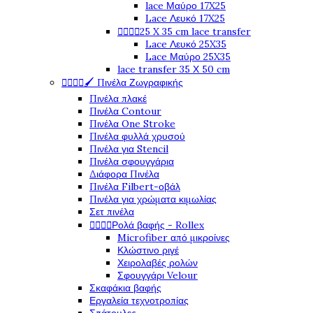
lace Μαύρο 17X25
Lace Λευκό 17X25




25 X 35 cm lace transfer
Lace Λευκό 25X35
Lace Μαύρο 25X35
lace transfer 35 Χ 50 cm




🖌️ Πινέλα Ζωγραφικής
Πινέλα πλακέ
Πινέλα Contour
Πινέλα One Stroke
Πινέλα φυλλά χρυσού
Πινέλα για Stencil
Πινέλα σφουγγάρια
Διάφορα Πινέλα
Πινέλα Filbert-οβάλ
Πινέλα για χρώματα κιμωλίας
Σετ πινέλα




Ρολά βαφής - Rollex
Microfiber από μικροίνες
Κλώστινο ριγέ
Χειρολαβές ρολών
Σφουγγάρι Velour
Σκαφάκια βαφής
Εργαλεία τεχνοτροπίας