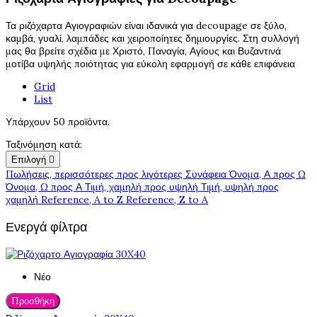
Τα ριζόχαρτα Αγιογραφιών είναι ιδανικά για decoupage σε ξύλο,
καμβά, γυαλί, λαμπάδες και χειροποίητες δημιουργίες. Στη συλλογή
μας θα βρείτε σχέδια με Χριστό, Παναγία, Αγίους και Βυζαντινά
μοτίβα υψηλής ποιότητας για εύκολη εφαρμογή σε κάθε επιφάνεια
Grid
List
Υπάρχουν 50 προϊόντα.
Ταξινόμηση κατά:
Επιλογή

Πωλήσεις, περισσότερες προς λιγότερες
Συνάφεια
Όνομα, Α προς Ω
Όνομα, Ω προς Α
Τιμή, χαμηλή προς υψηλή
Τιμή, υψηλή προς
χαμηλή
Reference, A to Z
Reference, Z to A
Ενεργά φίλτρα
Νέο
Προσθήκη