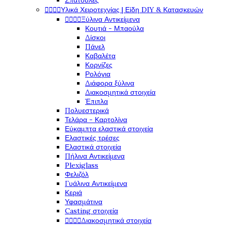
Σπάτουλες




Υλικά Χειροτεχνίας | Είδη DIY & Κατασκευών




Ξύλινα Αντικείμενα
Κουτιά - Μπαούλα
Δίσκοι
Πάνελ
Καβαλέτα
Κορνίζες
Ρολόγια
Διάφορα ξύλινα
Διακοσμητικά στοιχεία
Έπιπλα
Πολυεστερικά
Τελάρα - Καρτολίνα
Εύκαμπτα ελαστικά στοιχεία
Ελαστικές τρέσες
Ελαστικά στοιχεία
Πήλινα Αντικείμενα
Plexiglass
Φελιζόλ
Γυάλινα Αντικείμενα
Κεριά
Υφασμάτινα
Casting στοιχεία




Διακοσμητικά στοιχεία