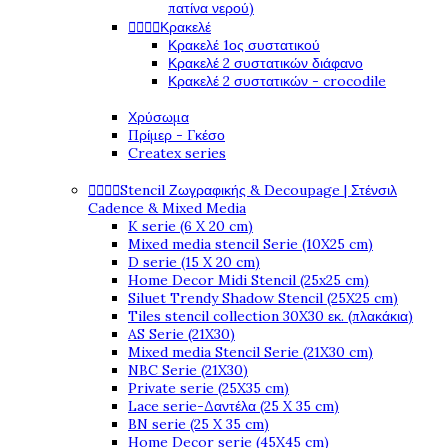
πατίνα νερού)




Κρακελέ
Κρακελέ 1ος συστατικού
Κρακελέ 2 συστατικών διάφανο
Κρακελέ 2 συστατικών - crocodile
Χρύσωμα
Πρίμερ - Γκέσο
Createx series




Stencil Ζωγραφικής & Decoupage | Στένσιλ
Cadence & Mixed Media
K serie (6 X 20 cm)
Mixed media stencil Serie (10X25 cm)
D serie (15 X 20 cm)
Home Decor Midi Stencil (25x25 cm)
Siluet Trendy Shadow Stencil (25X25 cm)
Tiles stencil collection 30X30 εκ. (πλακάκια)
AS Serie (21X30)
Mixed media Stencil Serie (21X30 cm)
NBC Serie (21X30)
Private serie (25X35 cm)
Lace serie-Δαντέλα (25 X 35 cm)
BN serie (25 X 35 cm)
Home Decor serie (45X45 cm)