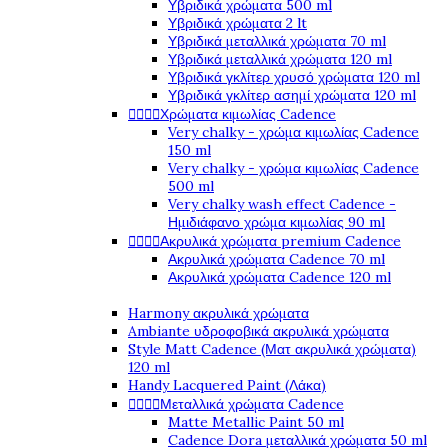
Υβριδικά χρώματα 500 ml
Υβριδικά χρώματα 2 lt
Υβριδικά μεταλλικά χρώματα 70 ml
Υβριδικά μεταλλικά χρώματα 120 ml
Υβριδικά γκλίτερ χρυσό χρώματα 120 ml
Υβριδικά γκλίτερ ασημί χρώματα 120 ml




Χρώματα κιμωλίας Cadence
Very chalky - χρώμα κιμωλίας Cadence
150 ml
Very chalky - χρώμα κιμωλίας Cadence
500 ml
Very chalky wash effect Cadence -
Ημιδιάφανο χρώμα κιμωλίας 90 ml




Ακρυλικά χρώματα premium Cadence
Ακρυλικά χρώματα Cadence 70 ml
Ακρυλικά χρώματα Cadence 120 ml
Harmony ακρυλικά χρώματα
Ambiante υδροφοβικά ακρυλικά χρώματα
Style Matt Cadence (Ματ ακρυλικά χρώματα)
120 ml
Handy Lacquered Paint (Λάκα)




Μεταλλικά χρώματα Cadence
Matte Metallic Paint 50 ml
Cadence Dora μεταλλικά χρώματα 50 ml