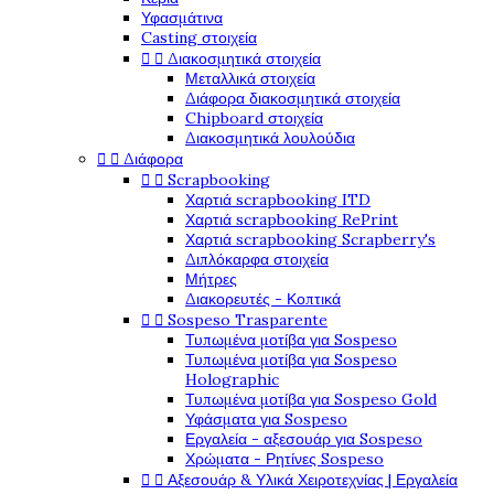
Υφασμάτινα
Casting στοιχεία


Διακοσμητικά στοιχεία
Μεταλλικά στοιχεία
Διάφορα διακοσμητικά στοιχεία
Chipboard στοιχεία
Διακοσμητικά λουλούδια


Διάφορα


Scrapbooking
Χαρτιά scrapbooking ITD
Χαρτιά scrapbooking RePrint
Χαρτιά scrapbooking Scrapberry's
Διπλόκαρφα στοιχεία
Μήτρες
Διακορευτές - Κοπτικά


Sospeso Trasparente
Τυπωμένα μοτίβα για Sospeso
Τυπωμένα μοτίβα για Sospeso
Holographic
Τυπωμένα μοτίβα για Sospeso Gold
Υφάσματα για Sospeso
Εργαλεία - αξεσουάρ για Sospeso
Χρώματα - Ρητίνες Sospeso


Αξεσουάρ & Υλικά Χειροτεχνίας | Εργαλεία