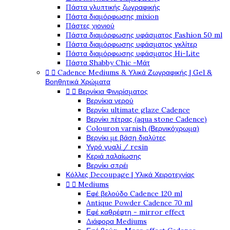
Πάστα γλυπτικής ζωγραφικής
Πάστα διαμόρφωσης mixion
Πάστες χιονιού
Πάστα διαμόρφωσης υφάσματος Fashion 50 ml
Πάστα διαμόρφωσης υφάσματος γκλίτερ
Πάστα διαμόρφωσης υφάσματος Hi-Lite
Πάστα Shabby Chic -Μάτ


Cadence Mediums & Υλικά Ζωγραφικής | Gel &
Βοηθητικά Χρώματα


Βερνίκια Φινιρίσματος
Βερνίκια νερού
Βερνίκι ultimate glaze Cadence
Βερνίκι πέτρας (aqua stone Cadence)
Colouron varnish (Βερνικόχρωμα)
Βερνίκι με βάση διαλύτες
Υγρό γυαλί / resin
Κεριά παλαίωσης
Βερνίκι σπρέι
Κόλλες Decoupage | Υλικά Χειροτεχνίας


Mediums
Εφέ βελούδο Cadence 120 ml
Antique Powder Cadence 70 ml
Εφέ καθρέφτη - mirror effect
Διάφορα Mediums