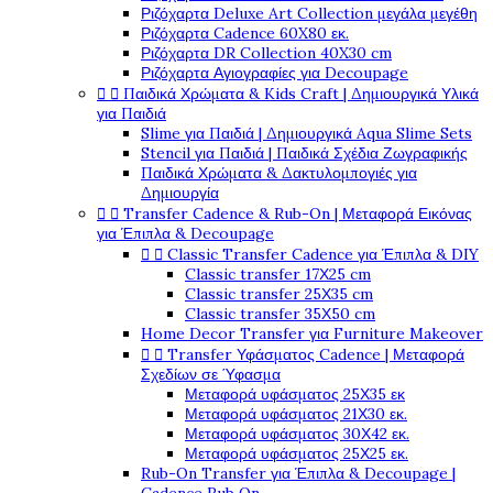
Ριζόχαρτα Deluxe Art Collection μεγάλα μεγέθη
Ριζόχαρτα Cadence 60X80 εκ.
Ριζόχαρτα DR Collection 40X30 cm
Ριζόχαρτα Αγιογραφίες για Decoupage


Παιδικά Χρώματα & Kids Craft | Δημιουργικά Υλικά
για Παιδιά
Slime για Παιδιά | Δημιουργικά Aqua Slime Sets
Stencil για Παιδιά | Παιδικά Σχέδια Ζωγραφικής
Παιδικά Χρώματα & Δακτυλομπογιές για
Δημιουργία


Transfer Cadence & Rub-On | Μεταφορά Εικόνας
για Έπιπλα & Decoupage


Classic Transfer Cadence για Έπιπλα & DIY
Classic transfer 17Χ25 cm
Classic transfer 25Χ35 cm
Classic transfer 35Χ50 cm
Home Decor Transfer για Furniture Makeover


Transfer Υφάσματος Cadence | Μεταφορά
Σχεδίων σε Ύφασμα
Μεταφορά υφάσματος 25Χ35 εκ
Μεταφορά υφάσματος 21Χ30 εκ.
Μεταφορά υφάσματος 30Χ42 εκ.
Μεταφορά υφάσματος 25Χ25 εκ.
Rub-On Transfer για Έπιπλα & Decoupage |