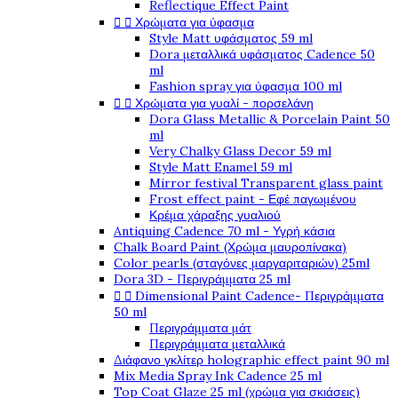
Reflectique Effect Paint


Χρώματα για ύφασμα
Style Matt υφάσματος 59 ml
Dora μεταλλικά υφάσματος Cadence 50
ml
Fashion spray για ύφασμα 100 ml


Χρώματα για γυαλί - πορσελάνη
Dora Glass Metallic & Porcelain Paint 50
ml
Very Chalky Glass Decor 59 ml
Style Matt Enamel 59 ml
Mirror festival Transparent glass paint
Frost effect paint - Εφέ παγωμένου
Κρέμα χάραξης γυαλιού
Antiquing Cadence 70 ml - Υγρή κάσια
Chalk Board Paint (Χρώμα μαυροπίνακα)
Color pearls (σταγόνες μαργαριταριών) 25ml
Dora 3D - Περιγράμματα 25 ml


Dimensional Paint Cadence- Περιγράμματα
50 ml
Περιγράμματα μάτ
Περιγράμματα μεταλλικά
Διάφανο γκλίτερ holographic effect paint 90 ml
Mix Media Spray Ink Cadence 25 ml
Top Coat Glaze 25 ml (χρώμα για σκιάσεις)