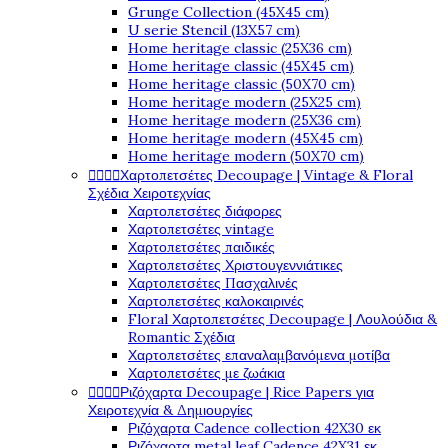
Grunge Collection (45X45 cm)
U serie Stencil (13X57 cm)
Home heritage classic (25X36 cm)
Home heritage classic (45X45 cm)
Home heritage classic (50X70 cm)
Home heritage modern (25X25 cm)
Home heritage modern (25X36 cm)
Home heritage modern (45X45 cm)
Home heritage modern (50X70 cm)




Χαρτοπετσέτες Decoupage | Vintage & Floral
Σχέδια Χειροτεχνίας
Χαρτοπετσέτες διάφορες
Χαρτοπετσέτες vintage
Χαρτοπετσέτες παιδικές
Χαρτοπετσέτες Χριστουγεννιάτικες
Χαρτοπετσέτες Πασχαλινές
Χαρτοπετσέτες καλοκαιρινές
Floral Χαρτοπετσέτες Decoupage | Λουλούδια &
Romantic Σχέδια
Χαρτοπετσέτες επαναλαμβανόμενα μοτίβα
Χαρτοπετσέτες με ζωάκια




Ριζόχαρτα Decoupage | Rice Papers για
Χειροτεχνία & Δημιουργίες
Ριζόχαρτα Cadence collection 42X30 εκ
Ριζόχαρτα metal leaf Cadence 42X31 εκ