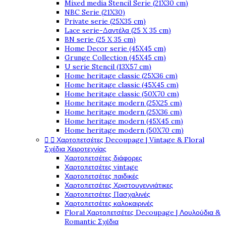
Mixed media Stencil Serie (21X30 cm)
NBC Serie (21X30)
Private serie (25X35 cm)
Lace serie-Δαντέλα (25 X 35 cm)
BN serie (25 X 35 cm)
Home Decor serie (45X45 cm)
Grunge Collection (45X45 cm)
U serie Stencil (13X57 cm)
Home heritage classic (25X36 cm)
Home heritage classic (45X45 cm)
Home heritage classic (50X70 cm)
Home heritage modern (25X25 cm)
Home heritage modern (25X36 cm)
Home heritage modern (45X45 cm)
Home heritage modern (50X70 cm)


Χαρτοπετσέτες Decoupage | Vintage & Floral
Σχέδια Χειροτεχνίας
Χαρτοπετσέτες διάφορες
Χαρτοπετσέτες vintage
Χαρτοπετσέτες παιδικές
Χαρτοπετσέτες Χριστουγεννιάτικες
Χαρτοπετσέτες Πασχαλινές
Χαρτοπετσέτες καλοκαιρινές
Floral Χαρτοπετσέτες Decoupage | Λουλούδια &
Romantic Σχέδια