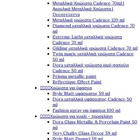
Μεταλλικά Χρώματα Cadence 70ml |
Ακρυλικά Μεταλλικά Χρώματα |
Decorezerva
Μεταλλικά χρώματα Cadence 120 ml
Diamond μεταλλικά χρώματα Cadence 70
ml
Extreme Light μεταλλικά χρώματα
Cadence 70 ml
Gilding μεταλλικά χρώματα Cadence 70 ml
Twin magic μεταλλικά χρώματα Cadence
50 ml
Dora μεταλλικά χρώματα κερί-σαπούνι
Cadence 50 ml
Prisma metallic paint
Reflectique Effect Paint




Χρώματα για ύφασμα
Style Matt υφάσματος 59 ml
Dora μεταλλικά υφάσματος Cadence 50
ml
Fashion spray για ύφασμα 100 ml




Χρώματα για γυαλί - πορσελάνη
Dora Glass Metallic & Porcelain Paint 50
ml
Very Chalky Glass Decor 59 ml
Style Matt Enamel 59 ml