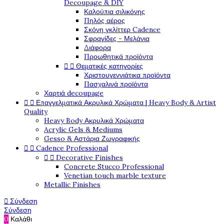
Decoupage & DIY
Καλούπια σιλικόνης
Πηλός αέρος
Σκόνη γκλίττερ Cadence
Σφραγίδες - Μελάνια
Διάφορα
Προωθητικά προϊόντα


Θεματικές κατηγορίες
Χριστουγεννιάτικα προϊόντα
Πασχαλινά προϊόντα
Χαρτιά decoupage


Επαγγελματικά Ακρυλικά Χρώματα | Heavy Body & Artist
Quality
Heavy Body Ακρυλικά Χρώματα
Acrylic Gels & Mediums
Gesso & Αστάρια Ζωγραφικής


Cadence Professional


Decorative Finishes
Concrete Stucco Professional
Venetian touch marble texture
Metallic Finishes

Σύνδεση
Σύνδεση
0
Καλάθι