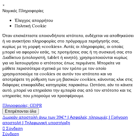
×
Νομικές Πληροφορίες
Έλεγχος απορρήτου
Πολιτική Cookie
Όταν επισκέπτεστε οποιονδήποτε ιστότοπο, ενδέχεται να αποθηκεύσει
ή να ανακτήσει πληροφορίες στο πρόγραμμα περιήγησής σας,
κυρίως με τη μορφή «cookies». Αυτές οι πληροφορίες, οι οποίες
μπορεί να αφορούν εσάς, τις προτιμήσεις σας ή τη συσκευή σας στο
Διαδίκτυο (υπολογιστή, tablet ή κινητό), χρησιμοποιούνται κυρίως
για να λειτουργήσει ο ιστότοπος όπως περιμένετε. Μπορείτε να
μάθετε περισσότερα σχετικά με τον τρόπο με τον οποίο
χρησιμοποιούμε τα cookies σε αυτόν τον ιστότοπο και να
αποτρέψετε τη ρύθμιση των μη βασικών cookies, κάνοντας κλικ στις
διάφορες επικεφαλίδες κατηγορίας παρακάτω. Ωστόσο, εάν το κάνετε
αυτό, μπορεί να επηρεάσει την εμπειρία σας από τον ιστότοπο και τις
υπηρεσίες που μπορούμε να προσφέρουμε.
Πληροφορίες: GDPR
Επιτρέπονται όλα
Δωρεάν αποστολή άνω των 39€* | Ασφαλείς πληρωμές | Γρήγορη
αποστολή | Τηλεφωνική υποστήριξη

Σύνδεση
Σύνδεση