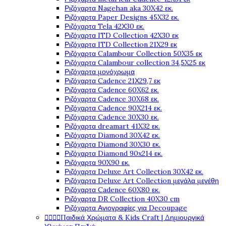
Ριζόχαρτα Nagehan aka 30X42 εκ.
Ριζόχαρτα Paper Designs 45X32 εκ.
Ριζόχαρτα Tela 42Χ30 εκ.
Ριζόχαρτα ITD Collection 42X30 εκ
Ριζόχαρτα ITD Collection 21X29 εκ
Ριζόχαρτα Calambour Collection 50X35 εκ
Ριζόχαρτα Calambour collection 34,5X25 εκ
Ριζόχαρτα μονόχρωμα
Ριζόχαρτα Cadence 21Χ29,7 εκ
Ριζόχαρτα Cadence 60X62 εκ.
Ριζόχαρτα Cadence 30X68 εκ.
Ριζόχαρτα Cadence 90X214 εκ.
Ριζόχαρτα Cadence 30X30 εκ.
Ριζόχαρτα dreamart 41X32 εκ.
Ριζόχαρτα Diamond 30X42 εκ.
Ριζόχαρτα Diamond 30X30 εκ.
Ριζόχαρτα Diamond 90x214 εκ.
Ριζόχαρτα 90X90 εκ.
Ριζόχαρτα Deluxe Art Collection 30X42 εκ.
Ριζόχαρτα Deluxe Art Collection μεγάλα μεγέθη
Ριζόχαρτα Cadence 60X80 εκ.
Ριζόχαρτα DR Collection 40X30 cm
Ριζόχαρτα Αγιογραφίες για Decoupage




Παιδικά Χρώματα & Kids Craft | Δημιουργικά