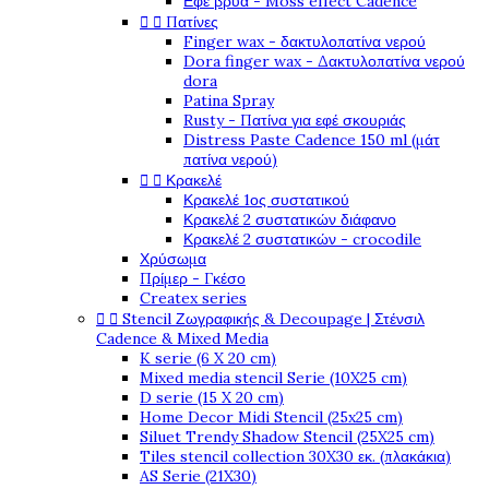
Εφέ βρύα - Moss effect Cadence


Πατίνες
Finger wax - δακτυλοπατίνα νερού
Dora finger wax - Δακτυλοπατίνα νερού
dora
Patina Spray
Rusty - Πατίνα για εφέ σκουριάς
Distress Paste Cadence 150 ml (μάτ
πατίνα νερού)


Κρακελέ
Κρακελέ 1ος συστατικού
Κρακελέ 2 συστατικών διάφανο
Κρακελέ 2 συστατικών - crocodile
Χρύσωμα
Πρίμερ - Γκέσο
Createx series


Stencil Ζωγραφικής & Decoupage | Στένσιλ
Cadence & Mixed Media
K serie (6 X 20 cm)
Mixed media stencil Serie (10X25 cm)
D serie (15 X 20 cm)
Home Decor Midi Stencil (25x25 cm)
Siluet Trendy Shadow Stencil (25X25 cm)
Tiles stencil collection 30X30 εκ. (πλακάκια)
AS Serie (21X30)