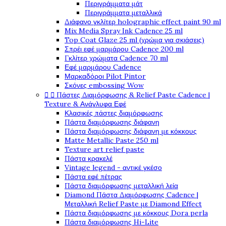
Περιγράμματα μάτ
Περιγράμματα μεταλλικά
Διάφανο γκλίτερ holographic effect paint 90 ml
Mix Media Spray Ink Cadence 25 ml
Top Coat Glaze 25 ml (χρώμα για σκιάσεις)
Σπρέι εφέ μαρμάρου Cadence 200 ml
Γκλίτερ χρώματα Cadence 70 ml
Εφέ μαρμάρου Cadence
Μαρκαδόροι Pilot Pintor
Σκόνες embossing Wow


Πάστες Διαμόρφωσης & Relief Paste Cadence |
Texture & Ανάγλυφα Εφέ
Κλασικές πάστες διαμόρφωσης
Πάστα διαμόρφωσης διάφανη
Πάστα διαμόρφωσης διάφανη με κόκκους
Matte Metallic Paste 250 ml
Texture art relief paste
Πάστα κρακελέ
Vintage legend - αντικέ γκέσο
Πάστα εφέ πέτρας
Πάστα διαμόρφωσης μεταλλική λεία
Diamond Πάστα Διαμόρφωσης Cadence |
Μεταλλική Relief Paste με Diamond Effect
Πάστα διαμόρφωσης με κόκκους Dora perla
Πάστα διαμόρφωσης Hi-Lite