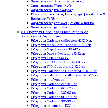
Χαρτοπετσέτες Χριστουγεννιάτικες
Χαρτοπετσέτες Πασχαλινές
Χαρτοπετσέτες καλοκαιρινές
Floral Χαρτοπετσέτες Decoupage | Λουλούδια &
Romantic Σχέδια
Χαρτοπετσέτες επαναλαμβανόμενα μοτίβα
Χαρτοπετσέτες με ζωάκια


Ριζόχαρτα Decoupage | Rice Papers για
Χειροτεχνία & Δημιουργίες
Ριζόχαρτα Cadence collection 42X30 εκ
Ριζόχαρτα metal leaf Cadence 42X31 εκ
Ριζόχαρτα Nagehan aka 30X42 εκ.
Ριζόχαρτα Paper Designs 45X32 εκ.
Ριζόχαρτα Tela 42Χ30 εκ.
Ριζόχαρτα ITD Collection 42X30 εκ
Ριζόχαρτα ITD Collection 21X29 εκ
Ριζόχαρτα Calambour Collection 50X35 εκ
Ριζόχαρτα Calambour collection 34,5X25 εκ
Ριζόχαρτα μονόχρωμα
Ριζόχαρτα Cadence 21Χ29,7 εκ
Ριζόχαρτα Cadence 60X62 εκ.
Ριζόχαρτα Cadence 30X68 εκ.
Ριζόχαρτα Cadence 90X214 εκ.
Ριζόχαρτα Cadence 30X30 εκ.
Ριζόχαρτα dreamart 41X32 εκ.