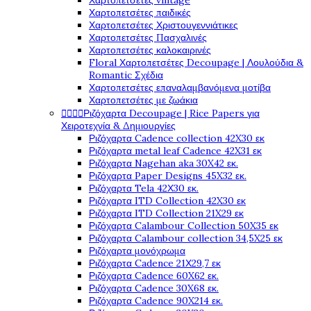
Χαρτοπετσέτες vintage
Χαρτοπετσέτες παιδικές
Χαρτοπετσέτες Χριστουγεννιάτικες
Χαρτοπετσέτες Πασχαλινές
Χαρτοπετσέτες καλοκαιρινές
Floral Χαρτοπετσέτες Decoupage | Λουλούδια &
Romantic Σχέδια
Χαρτοπετσέτες επαναλαμβανόμενα μοτίβα
Χαρτοπετσέτες με ζωάκια




Ριζόχαρτα Decoupage | Rice Papers για
Χειροτεχνία & Δημιουργίες
Ριζόχαρτα Cadence collection 42X30 εκ
Ριζόχαρτα metal leaf Cadence 42X31 εκ
Ριζόχαρτα Nagehan aka 30X42 εκ.
Ριζόχαρτα Paper Designs 45X32 εκ.
Ριζόχαρτα Tela 42Χ30 εκ.
Ριζόχαρτα ITD Collection 42X30 εκ
Ριζόχαρτα ITD Collection 21X29 εκ
Ριζόχαρτα Calambour Collection 50X35 εκ
Ριζόχαρτα Calambour collection 34,5X25 εκ
Ριζόχαρτα μονόχρωμα
Ριζόχαρτα Cadence 21Χ29,7 εκ
Ριζόχαρτα Cadence 60X62 εκ.
Ριζόχαρτα Cadence 30X68 εκ.
Ριζόχαρτα Cadence 90X214 εκ.