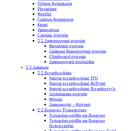
Πήλινα Αντικείμενα
Plexiglass
Φελιζόλ
Γυάλινα Αντικείμενα
Κεριά
Υφασμάτινα
Casting στοιχεία


Διακοσμητικά στοιχεία
Μεταλλικά στοιχεία
Διάφορα διακοσμητικά στοιχεία
Chipboard στοιχεία
Διακοσμητικά λουλούδια


Διάφορα


Scrapbooking
Χαρτιά scrapbooking ITD
Χαρτιά scrapbooking RePrint
Χαρτιά scrapbooking Scrapberry's
Διπλόκαρφα στοιχεία
Μήτρες
Διακορευτές - Κοπτικά


Sospeso Trasparente
Τυπωμένα μοτίβα για Sospeso
Τυπωμένα μοτίβα για Sospeso
Holographic