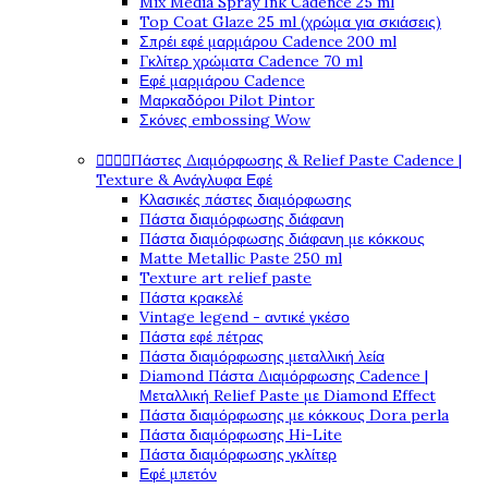
Mix Media Spray Ink Cadence 25 ml
Top Coat Glaze 25 ml (χρώμα για σκιάσεις)
Σπρέι εφέ μαρμάρου Cadence 200 ml
Γκλίτερ χρώματα Cadence 70 ml
Εφέ μαρμάρου Cadence
Μαρκαδόροι Pilot Pintor
Σκόνες embossing Wow




Πάστες Διαμόρφωσης & Relief Paste Cadence |
Texture & Ανάγλυφα Εφέ
Κλασικές πάστες διαμόρφωσης
Πάστα διαμόρφωσης διάφανη
Πάστα διαμόρφωσης διάφανη με κόκκους
Matte Metallic Paste 250 ml
Texture art relief paste
Πάστα κρακελέ
Vintage legend - αντικέ γκέσο
Πάστα εφέ πέτρας
Πάστα διαμόρφωσης μεταλλική λεία
Diamond Πάστα Διαμόρφωσης Cadence |
Μεταλλική Relief Paste με Diamond Effect
Πάστα διαμόρφωσης με κόκκους Dora perla
Πάστα διαμόρφωσης Hi-Lite
Πάστα διαμόρφωσης γκλίτερ
Εφέ μπετόν