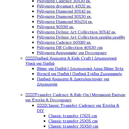
Ριζόχαρτα Cadence 30X30 εκ.
Ριζόχαρτα dreamart 41X32 εκ.
Ριζόχαρτα Diamond 30X42 εκ.
Ριζόχαρτα Diamond 30X30 εκ.
Ριζόχαρτα Diamond 90x214 εκ.
Ριζόχαρτα 90X90 εκ.
Ριζόχαρτα Deluxe Art Collection 30X42 εκ.
Ριζόχαρτα Deluxe Art Collection μεγάλα μεγέθη
Ριζόχαρτα Cadence 60X80 εκ.
Ριζόχαρτα DR Collection 40X30 cm
Ριζόχαρτα Αγιογραφίες για Decoupage




Παιδικά Χρώματα & Kids Craft | Δημιουργικά
Υλικά για Παιδιά
Slime για Παιδιά | Δημιουργικά Aqua Slime Sets
Stencil για Παιδιά | Παιδικά Σχέδια Ζωγραφικής
Παιδικά Χρώματα & Δακτυλομπογιές για
Δημιουργία




Transfer Cadence & Rub-On | Μεταφορά Εικόνας
για Έπιπλα & Decoupage




Classic Transfer Cadence για Έπιπλα &
DIY
Classic transfer 17Χ25 cm
Classic transfer 25Χ35 cm
Classic transfer 35Χ50 cm