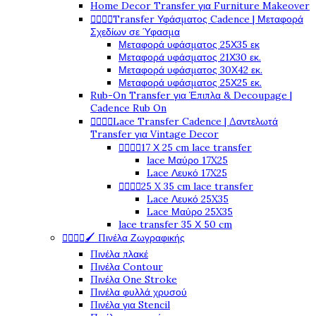
Home Decor Transfer για Furniture Makeover




Transfer Υφάσματος Cadence | Μεταφορά
Σχεδίων σε Ύφασμα
Μεταφορά υφάσματος 25Χ35 εκ
Μεταφορά υφάσματος 21Χ30 εκ.
Μεταφορά υφάσματος 30Χ42 εκ.
Μεταφορά υφάσματος 25Χ25 εκ.
Rub-On Transfer για Έπιπλα & Decoupage |
Cadence Rub On




Lace Transfer Cadence | Δαντελωτά
Transfer για Vintage Decor




17 Χ 25 cm lace transfer
lace Μαύρο 17X25
Lace Λευκό 17X25




25 X 35 cm lace transfer
Lace Λευκό 25X35
Lace Μαύρο 25X35
lace transfer 35 Χ 50 cm




🖌️ Πινέλα Ζωγραφικής
Πινέλα πλακέ
Πινέλα Contour
Πινέλα One Stroke
Πινέλα φυλλά χρυσού
Πινέλα για Stencil