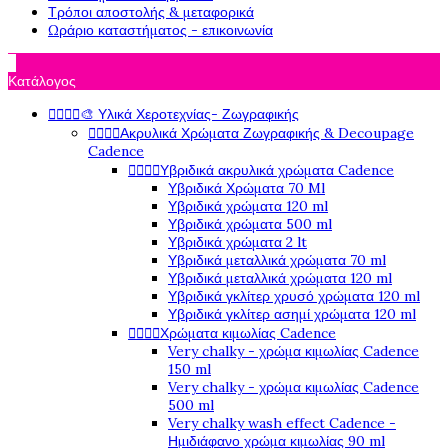
Τρόποι αποστολής & μεταφορικά
Ωράριο καταστήματος - επικοινωνία

Κατάλογος




🎨 Υλικά Χεροτεχνίας- Ζωγραφικής




Ακρυλικά Χρώματα Ζωγραφικής & Decoupage
Cadence




Υβριδικά ακρυλικά χρώματα Cadence
Υβριδικά Χρώματα 70 Ml
Υβριδικά χρώματα 120 ml
Υβριδικά χρώματα 500 ml
Υβριδικά χρώματα 2 lt
Υβριδικά μεταλλικά χρώματα 70 ml
Υβριδικά μεταλλικά χρώματα 120 ml
Υβριδικά γκλίτερ χρυσό χρώματα 120 ml
Υβριδικά γκλίτερ ασημί χρώματα 120 ml




Χρώματα κιμωλίας Cadence
Very chalky - χρώμα κιμωλίας Cadence
150 ml
Very chalky - χρώμα κιμωλίας Cadence
500 ml
Very chalky wash effect Cadence -
Ημιδιάφανο χρώμα κιμωλίας 90 ml