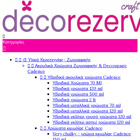

Κατηγορίες



🎨 Υλικά Χεροτεχνίας- Ζωγραφικής


Ακρυλικά Χρώματα Ζωγραφικής & Decoupage
Cadence


Υβριδικά ακρυλικά χρώματα Cadence
Υβριδικά Χρώματα 70 Ml
Υβριδικά χρώματα 120 ml
Υβριδικά χρώματα 500 ml
Υβριδικά χρώματα 2 lt
Υβριδικά μεταλλικά χρώματα 70 ml
Υβριδικά μεταλλικά χρώματα 120 ml
Υβριδικά γκλίτερ χρυσό χρώματα 120 ml
Υβριδικά γκλίτερ ασημί χρώματα 120 ml


Χρώματα κιμωλίας Cadence
Very chalky - χρώμα κιμωλίας Cadence
150 ml