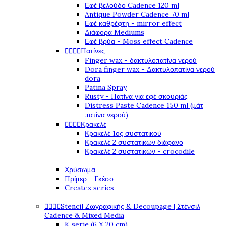
Εφέ βελούδο Cadence 120 ml
Antique Powder Cadence 70 ml
Εφέ καθρέφτη - mirror effect
Διάφορα Mediums
Εφέ βρύα - Moss effect Cadence




Πατίνες
Finger wax - δακτυλοπατίνα νερού
Dora finger wax - Δακτυλοπατίνα νερού
dora
Patina Spray
Rusty - Πατίνα για εφέ σκουριάς
Distress Paste Cadence 150 ml (μάτ
πατίνα νερού)




Κρακελέ
Κρακελέ 1ος συστατικού
Κρακελέ 2 συστατικών διάφανο
Κρακελέ 2 συστατικών - crocodile
Χρύσωμα
Πρίμερ - Γκέσο
Createx series




Stencil Ζωγραφικής & Decoupage | Στένσιλ
Cadence & Mixed Media
K serie (6 X 20 cm)