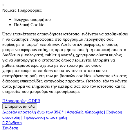
×
Νομικές Πληροφορίες
Έλεγχος απορρήτου
Πολιτική Cookie
Όταν επισκέπτεστε οποιονδήποτε ιστότοπο, ενδέχεται να αποθηκεύσει
ή να ανακτήσει πληροφορίες στο πρόγραμμα περιήγησής σας,
κυρίως με τη μορφή «cookies». Αυτές οι πληροφορίες, οι οποίες
μπορεί να αφορούν εσάς, τις προτιμήσεις σας ή τη συσκευή σας στο
Διαδίκτυο (υπολογιστή, tablet ή κινητό), χρησιμοποιούνται κυρίως
για να λειτουργήσει ο ιστότοπος όπως περιμένετε. Μπορείτε να
μάθετε περισσότερα σχετικά με τον τρόπο με τον οποίο
χρησιμοποιούμε τα cookies σε αυτόν τον ιστότοπο και να
αποτρέψετε τη ρύθμιση των μη βασικών cookies, κάνοντας κλικ στις
διάφορες επικεφαλίδες κατηγορίας παρακάτω. Ωστόσο, εάν το κάνετε
αυτό, μπορεί να επηρεάσει την εμπειρία σας από τον ιστότοπο και τις
υπηρεσίες που μπορούμε να προσφέρουμε.
Πληροφορίες: GDPR
Επιτρέπονται όλα
Δωρεάν αποστολή άνω των 39€* | Ασφαλείς πληρωμές | Γρήγορη
αποστολή | Τηλεφωνική υποστήριξη

Σύνδεση
Σύνδεση