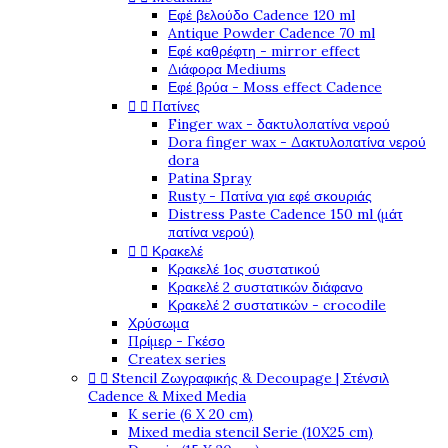
Εφέ βελούδο Cadence 120 ml
Antique Powder Cadence 70 ml
Εφέ καθρέφτη - mirror effect
Διάφορα Mediums
Εφέ βρύα - Moss effect Cadence


Πατίνες
Finger wax - δακτυλοπατίνα νερού
Dora finger wax - Δακτυλοπατίνα νερού
dora
Patina Spray
Rusty - Πατίνα για εφέ σκουριάς
Distress Paste Cadence 150 ml (μάτ
πατίνα νερού)


Κρακελέ
Κρακελέ 1ος συστατικού
Κρακελέ 2 συστατικών διάφανο
Κρακελέ 2 συστατικών - crocodile
Χρύσωμα
Πρίμερ - Γκέσο
Createx series


Stencil Ζωγραφικής & Decoupage | Στένσιλ
Cadence & Mixed Media
K serie (6 X 20 cm)
Mixed media stencil Serie (10X25 cm)