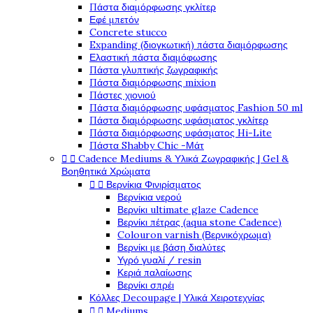
Πάστα διαμόρφωσης γκλίτερ
Εφέ μπετόν
Concrete stucco
Expanding (διογκωτική) πάστα διαμόρφωσης
Ελαστική πάστα διαμόφωσης
Πάστα γλυπτικής ζωγραφικής
Πάστα διαμόρφωσης mixion
Πάστες χιονιού
Πάστα διαμόρφωσης υφάσματος Fashion 50 ml
Πάστα διαμόρφωσης υφάσματος γκλίτερ
Πάστα διαμόρφωσης υφάσματος Hi-Lite
Πάστα Shabby Chic -Μάτ


Cadence Mediums & Υλικά Ζωγραφικής | Gel &
Βοηθητικά Χρώματα


Βερνίκια Φινιρίσματος
Βερνίκια νερού
Βερνίκι ultimate glaze Cadence
Βερνίκι πέτρας (aqua stone Cadence)
Colouron varnish (Βερνικόχρωμα)
Βερνίκι με βάση διαλύτες
Υγρό γυαλί / resin
Κεριά παλαίωσης
Βερνίκι σπρέι
Κόλλες Decoupage | Υλικά Χειροτεχνίας


Mediums