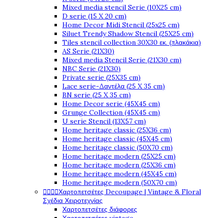
Mixed media stencil Serie (10X25 cm)
D serie (15 X 20 cm)
Home Decor Midi Stencil (25x25 cm)
Siluet Trendy Shadow Stencil (25X25 cm)
Tiles stencil collection 30X30 εκ. (πλακάκια)
AS Serie (21X30)
Mixed media Stencil Serie (21X30 cm)
NBC Serie (21X30)
Private serie (25X35 cm)
Lace serie-Δαντέλα (25 X 35 cm)
BN serie (25 X 35 cm)
Home Decor serie (45X45 cm)
Grunge Collection (45X45 cm)
U serie Stencil (13X57 cm)
Home heritage classic (25X36 cm)
Home heritage classic (45X45 cm)
Home heritage classic (50X70 cm)
Home heritage modern (25X25 cm)
Home heritage modern (25X36 cm)
Home heritage modern (45X45 cm)
Home heritage modern (50X70 cm)




Χαρτοπετσέτες Decoupage | Vintage & Floral
Σχέδια Χειροτεχνίας
Χαρτοπετσέτες διάφορες