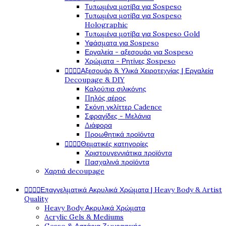
Τυπωμένα μοτίβα για Sospeso
Τυπωμένα μοτίβα για Sospeso
Holographic
Τυπωμένα μοτίβα για Sospeso Gold
Υφάσματα για Sospeso
Εργαλεία - αξεσουάρ για Sospeso
Χρώματα - Ρητίνες Sospeso




Αξεσουάρ & Υλικά Χειροτεχνίας | Εργαλεία
Decoupage & DIY
Καλούπια σιλικόνης
Πηλός αέρος
Σκόνη γκλίττερ Cadence
Σφραγίδες - Μελάνια
Διάφορα
Προωθητικά προϊόντα




Θεματικές κατηγορίες
Χριστουγεννιάτικα προϊόντα
Πασχαλινά προϊόντα
Χαρτιά decoupage




Επαγγελματικά Ακρυλικά Χρώματα | Heavy Body & Artist
Quality
Heavy Body Ακρυλικά Χρώματα
Acrylic Gels & Mediums