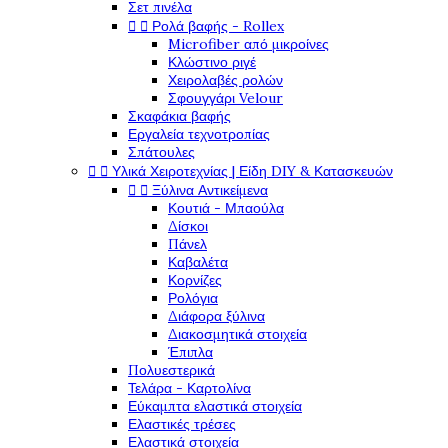
Σετ πινέλα


Ρολά βαφής - Rollex
Microfiber από μικροίνες
Κλώστινο ριγέ
Χειρολαβές ρολών
Σφουγγάρι Velour
Σκαφάκια βαφής
Εργαλεία τεχνοτροπίας
Σπάτουλες


Υλικά Χειροτεχνίας | Είδη DIY & Κατασκευών


Ξύλινα Αντικείμενα
Κουτιά - Μπαούλα
Δίσκοι
Πάνελ
Καβαλέτα
Κορνίζες
Ρολόγια
Διάφορα ξύλινα
Διακοσμητικά στοιχεία
Έπιπλα
Πολυεστερικά
Τελάρα - Καρτολίνα
Εύκαμπτα ελαστικά στοιχεία
Ελαστικές τρέσες
Ελαστικά στοιχεία