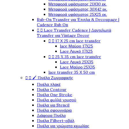
Μεταφορά υφάσματος 21Χ30 εκ.
Μεταφορά υφάσματος 30Χ42 εκ.
Μεταφορά υφάσματος 25Χ25 εκ.
Rub-On Transfer για Έπιπλα & Decoupage |
Cadence Rub On


Lace Transfer Cadence | Δαντελωτά
Transfer για Vintage Decor


17 Χ 25 cm lace transfer
lace Μαύρο 17X25
Lace Λευκό 17X25


25 X 35 cm lace transfer
Lace Λευκό 25X35
Lace Μαύρο 25X35
lace transfer 35 Χ 50 cm


🖌️ Πινέλα Ζωγραφικής
Πινέλα πλακέ
Πινέλα Contour
Πινέλα One Stroke
Πινέλα φυλλά χρυσού
Πινέλα για Stencil
Πινέλα σφουγγάρια
Διάφορα Πινέλα
Πινέλα Filbert-οβάλ
Πινέλα για χρώματα κιμωλίας