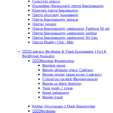
Concrete stucco
Expanding (διογκωτική) πάστα διαμόρφωσης
Ελαστική πάστα διαμόφωσης
Πάστα γλυπτικής ζωγραφικής
Πάστα διαμόρφωσης mixion
Πάστες χιονιού
Πάστα διαμόρφωσης υφάσματος Fashion 50 ml
Πάστα διαμόρφωσης υφάσματος γκλίτερ
Πάστα διαμόρφωσης υφάσματος Hi-Lite
Πάστα Shabby Chic -Μάτ




Cadence Mediums & Υλικά Ζωγραφικής | Gel &
Βοηθητικά Χρώματα




Βερνίκια Φινιρίσματος
Βερνίκια νερού
Βερνίκι ultimate glaze Cadence
Βερνίκι πέτρας (aqua stone Cadence)
Colouron varnish (Βερνικόχρωμα)
Βερνίκι με βάση διαλύτες
Υγρό γυαλί / resin
Κεριά παλαίωσης
Βερνίκι σπρέι
Κόλλες Decoupage | Υλικά Χειροτεχνίας




Mediums