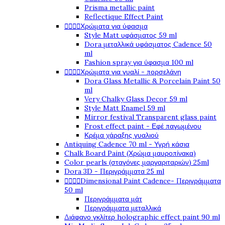
Prisma metallic paint
Reflectique Effect Paint




Χρώματα για ύφασμα
Style Matt υφάσματος 59 ml
Dora μεταλλικά υφάσματος Cadence 50
ml
Fashion spray για ύφασμα 100 ml




Χρώματα για γυαλί - πορσελάνη
Dora Glass Metallic & Porcelain Paint 50
ml
Very Chalky Glass Decor 59 ml
Style Matt Enamel 59 ml
Mirror festival Transparent glass paint
Frost effect paint - Εφέ παγωμένου
Κρέμα χάραξης γυαλιού
Antiquing Cadence 70 ml - Υγρή κάσια
Chalk Board Paint (Χρώμα μαυροπίνακα)
Color pearls (σταγόνες μαργαριταριών) 25ml
Dora 3D - Περιγράμματα 25 ml




Dimensional Paint Cadence- Περιγράμματα
50 ml
Περιγράμματα μάτ
Περιγράμματα μεταλλικά
Διάφανο γκλίτερ holographic effect paint 90 ml