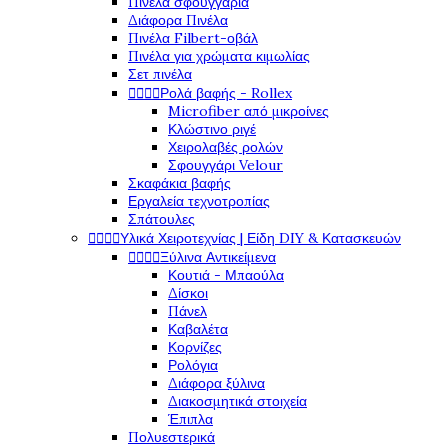
Πινέλα σφουγγάρια
Διάφορα Πινέλα
Πινέλα Filbert-οβάλ
Πινέλα για χρώματα κιμωλίας
Σετ πινέλα




Ρολά βαφής - Rollex
Microfiber από μικροίνες
Κλώστινο ριγέ
Χειρολαβές ρολών
Σφουγγάρι Velour
Σκαφάκια βαφής
Εργαλεία τεχνοτροπίας
Σπάτουλες




Υλικά Χειροτεχνίας | Είδη DIY & Κατασκευών




Ξύλινα Αντικείμενα
Κουτιά - Μπαούλα
Δίσκοι
Πάνελ
Καβαλέτα
Κορνίζες
Ρολόγια
Διάφορα ξύλινα
Διακοσμητικά στοιχεία
Έπιπλα
Πολυεστερικά