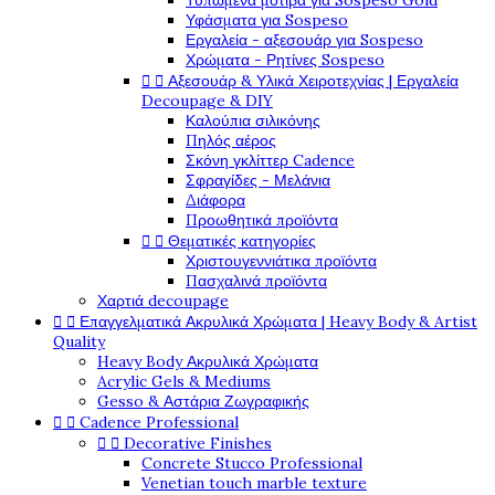
Τυπωμένα μοτίβα για Sospeso Gold
Υφάσματα για Sospeso
Εργαλεία - αξεσουάρ για Sospeso
Χρώματα - Ρητίνες Sospeso


Αξεσουάρ & Υλικά Χειροτεχνίας | Εργαλεία
Decoupage & DIY
Καλούπια σιλικόνης
Πηλός αέρος
Σκόνη γκλίττερ Cadence
Σφραγίδες - Μελάνια
Διάφορα
Προωθητικά προϊόντα


Θεματικές κατηγορίες
Χριστουγεννιάτικα προϊόντα
Πασχαλινά προϊόντα
Χαρτιά decoupage


Επαγγελματικά Ακρυλικά Χρώματα | Heavy Body & Artist
Quality
Heavy Body Ακρυλικά Χρώματα
Acrylic Gels & Mediums
Gesso & Αστάρια Ζωγραφικής


Cadence Professional


Decorative Finishes
Concrete Stucco Professional
Venetian touch marble texture