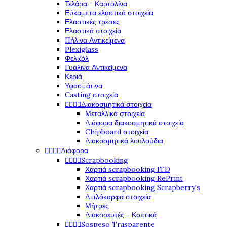
Τελάρα - Καρτολίνα
Εύκαμπτα ελαστικά στοιχεία
Ελαστικές τρέσες
Ελαστικά στοιχεία
Πήλινα Αντικείμενα
Plexiglass
Φελιζόλ
Γυάλινα Αντικείμενα
Κεριά
Υφασμάτινα
Casting στοιχεία




Διακοσμητικά στοιχεία
Μεταλλικά στοιχεία
Διάφορα διακοσμητικά στοιχεία
Chipboard στοιχεία
Διακοσμητικά λουλούδια




Διάφορα




Scrapbooking
Χαρτιά scrapbooking ITD
Χαρτιά scrapbooking RePrint
Χαρτιά scrapbooking Scrapberry's
Διπλόκαρφα στοιχεία
Μήτρες
Διακορευτές - Κοπτικά




Sospeso Trasparente