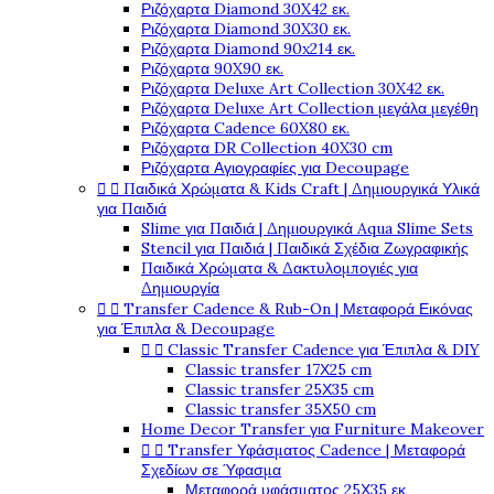
Ριζόχαρτα Diamond 30X42 εκ.
Ριζόχαρτα Diamond 30X30 εκ.
Ριζόχαρτα Diamond 90x214 εκ.
Ριζόχαρτα 90X90 εκ.
Ριζόχαρτα Deluxe Art Collection 30X42 εκ.
Ριζόχαρτα Deluxe Art Collection μεγάλα μεγέθη
Ριζόχαρτα Cadence 60X80 εκ.
Ριζόχαρτα DR Collection 40X30 cm
Ριζόχαρτα Αγιογραφίες για Decoupage


Παιδικά Χρώματα & Kids Craft | Δημιουργικά Υλικά
για Παιδιά
Slime για Παιδιά | Δημιουργικά Aqua Slime Sets
Stencil για Παιδιά | Παιδικά Σχέδια Ζωγραφικής
Παιδικά Χρώματα & Δακτυλομπογιές για
Δημιουργία


Transfer Cadence & Rub-On | Μεταφορά Εικόνας
για Έπιπλα & Decoupage


Classic Transfer Cadence για Έπιπλα & DIY
Classic transfer 17Χ25 cm
Classic transfer 25Χ35 cm
Classic transfer 35Χ50 cm
Home Decor Transfer για Furniture Makeover


Transfer Υφάσματος Cadence | Μεταφορά
Σχεδίων σε Ύφασμα
Μεταφορά υφάσματος 25Χ35 εκ