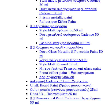
Twin magic μεταλλικά χρώματα Cadence
50 ml
Dora μεταλλικά χρώματα κερί-σαπούνι
Cadence 50 ml
Prisma metallic paint
Reflectique Effect Paint


Χρώματα για ύφασμα
Style Matt υφάσματος 59 ml
Dora μεταλλικά υφάσματος Cadence 50
ml
Fashion spray για ύφασμα 100 ml


Χρώματα για γυαλί - πορσελάνη
Dora Glass Metallic & Porcelain Paint 50
ml
Very Chalky Glass Decor 59 ml
Style Matt Enamel 59 ml
Mirror festival Transparent glass paint
Frost effect paint - Εφέ παγωμένου
Κρέμα χάραξης γυαλιού
Antiquing Cadence 70 ml - Υγρή κάσια
Chalk Board Paint (Χρώμα μαυροπίνακα)
Color pearls (σταγόνες μαργαριταριών) 25ml
Dora 3D - Περιγράμματα 25 ml


Dimensional Paint Cadence- Περιγράμματα
50 ml