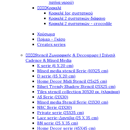
πατίνα νερού)




Κρακελέ
Κρακελέ 1ος συστατικού
Κρακελέ 2 συστατικών διάφανο
Κρακελέ 2 συστατικών - crocodile
Χρύσωμα
Πρίμερ - Γκέσο
Createx series




Stencil Ζωγραφικής & Decoupage | Στένσιλ
Cadence & Mixed Media
K serie (6 X 20 cm)
Mixed media stencil Serie (10X25 cm)
D serie (15 X 20 cm)
Home Decor Midi Stencil (25x25 cm)
Siluet Trendy Shadow Stencil (25X25 cm)
Tiles stencil collection 30X30 εκ. (πλακάκια)
AS Serie (21X30)
Mixed media Stencil Serie (21X30 cm)
NBC Serie (21X30)
Private serie (25X35 cm)
Lace serie-Δαντέλα (25 X 35 cm)
BN serie (25 X 35 cm)
Home Decor serie (45X45 cm)