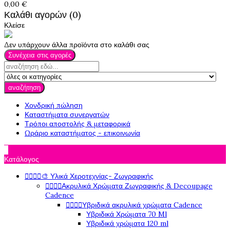
0,00 €
Καλάθι αγορών (0)
Κλείσε
Δεν υπάρχουν άλλα προϊόντα στο καλάθι σας
Συνέχεια στις αγορές
αναζήτηση
Χονδρική πώληση
Καταστήματα συνεργατών
Τρόποι αποστολής & μεταφορικά
Ωράριο καταστήματος - επικοινωνία

Κατάλογος




🎨 Υλικά Χεροτεχνίας- Ζωγραφικής




Ακρυλικά Χρώματα Ζωγραφικής & Decoupage
Cadence




Υβριδικά ακρυλικά χρώματα Cadence
Υβριδικά Χρώματα 70 Ml
Υβριδικά χρώματα 120 ml