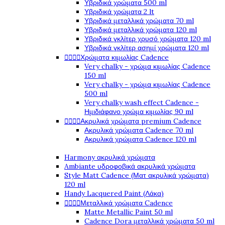
Υβριδικά χρώματα 500 ml
Υβριδικά χρώματα 2 lt
Υβριδικά μεταλλικά χρώματα 70 ml
Υβριδικά μεταλλικά χρώματα 120 ml
Υβριδικά γκλίτερ χρυσό χρώματα 120 ml
Υβριδικά γκλίτερ ασημί χρώματα 120 ml




Χρώματα κιμωλίας Cadence
Very chalky - χρώμα κιμωλίας Cadence
150 ml
Very chalky - χρώμα κιμωλίας Cadence
500 ml
Very chalky wash effect Cadence -
Ημιδιάφανο χρώμα κιμωλίας 90 ml




Ακρυλικά χρώματα premium Cadence
Ακρυλικά χρώματα Cadence 70 ml
Ακρυλικά χρώματα Cadence 120 ml
Harmony ακρυλικά χρώματα
Ambiante υδροφοβικά ακρυλικά χρώματα
Style Matt Cadence (Ματ ακρυλικά χρώματα)
120 ml
Handy Lacquered Paint (Λάκα)




Μεταλλικά χρώματα Cadence
Matte Metallic Paint 50 ml
Cadence Dora μεταλλικά χρώματα 50 ml