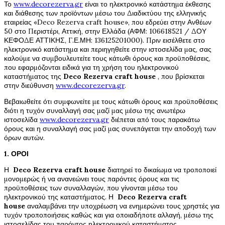
Το
www.decorezerva.gr
είναι το ηλεκτρονικό κατάστημα έκθεσης
και διάθεσης των προϊόντων μέσω του Διαδικτύου της ελληνικής
εταιρείας «Deco Rezerva craft house», που εδρεύει στην Ανθέων
50 στο Περιστέρι, Αττική, στην Ελλάδα (ΑΦΜ: 106618521 / ΔΟΥ
ΚΕΦΟΔΕ ΑΤΤΙΚΗΣ, Γ.Ε.ΜΗ:
136125201000
). Πριν εισέλθετε στο
ηλεκτρονικό κατάστημα και περιηγηθείτε στην ιστοσελίδα μας, σας
καλούμε να συμβουλευτείτε τους κάτωθι όρους και προϋποθέσεις,
που εφαρμόζονται ειδικά για τη χρήση του ηλεκτρονικού
καταστήματος της
Deco Rezerva
craft house
, που βρίσκεται
στην διεύθυνση
www.decorezerva.gr
.
Βεβαιωθείτε ότι συμφωνείτε με τους κάτωθι όρους και προϋποθέσεις
διότι η τυχόν συναλλαγή σας μαζί μας μέσω της ανωτέρω
ιστοσελίδα
www.decorezerva.gr
διέπεται από τους παρακάτω
όρους και η συναλλαγή σας μαζί μας συνεπάγεται την αποδοχή των
όρων αυτών.
1. ΟΡΟΙ
Η
Deco Rezerva
craft house
διατηρεί το δικαίωμα να τροποποιεί
μονομερώς ή να ανανεώνει τους παρόντες όρους και τις
προϋποθέσεις των συναλλαγών, που γίνονται μέσω του
ηλεκτρονικού της καταστήματος. Η
Deco Rezerva
craft
house
αναλαμβάνει την υποχρέωση να ενημερώνει τους χρηστές για
τυχόν τροποποιήσεις καθώς και για οποιαδήποτε αλλαγή, μέσω της
ιστοσελίδας του παρόντος ηλεκτρονικού καταστήματος.