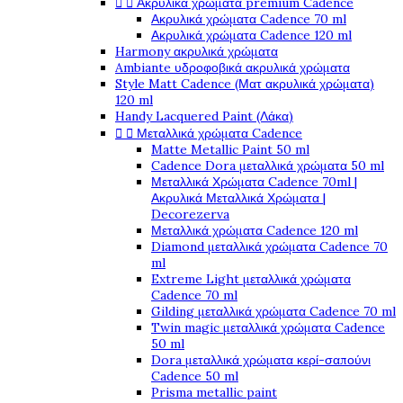


Ακρυλικά χρώματα premium Cadence
Ακρυλικά χρώματα Cadence 70 ml
Ακρυλικά χρώματα Cadence 120 ml
Harmony ακρυλικά χρώματα
Ambiante υδροφοβικά ακρυλικά χρώματα
Style Matt Cadence (Ματ ακρυλικά χρώματα)
120 ml
Handy Lacquered Paint (Λάκα)


Μεταλλικά χρώματα Cadence
Matte Metallic Paint 50 ml
Cadence Dora μεταλλικά χρώματα 50 ml
Μεταλλικά Χρώματα Cadence 70ml |
Ακρυλικά Μεταλλικά Χρώματα |
Decorezerva
Μεταλλικά χρώματα Cadence 120 ml
Diamond μεταλλικά χρώματα Cadence 70
ml
Extreme Light μεταλλικά χρώματα
Cadence 70 ml
Gilding μεταλλικά χρώματα Cadence 70 ml
Twin magic μεταλλικά χρώματα Cadence
50 ml
Dora μεταλλικά χρώματα κερί-σαπούνι
Cadence 50 ml
Prisma metallic paint