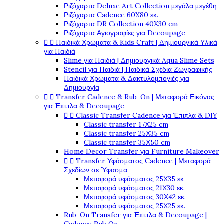
Ριζόχαρτα Deluxe Art Collection μεγάλα μεγέθη
Ριζόχαρτα Cadence 60X80 εκ.
Ριζόχαρτα DR Collection 40X30 cm
Ριζόχαρτα Αγιογραφίες για Decoupage


Παιδικά Χρώματα & Kids Craft | Δημιουργικά Υλικά
για Παιδιά
Slime για Παιδιά | Δημιουργικά Aqua Slime Sets
Stencil για Παιδιά | Παιδικά Σχέδια Ζωγραφικής
Παιδικά Χρώματα & Δακτυλομπογιές για
Δημιουργία


Transfer Cadence & Rub-On | Μεταφορά Εικόνας
για Έπιπλα & Decoupage


Classic Transfer Cadence για Έπιπλα & DIY
Classic transfer 17Χ25 cm
Classic transfer 25Χ35 cm
Classic transfer 35Χ50 cm
Home Decor Transfer για Furniture Makeover


Transfer Υφάσματος Cadence | Μεταφορά
Σχεδίων σε Ύφασμα
Μεταφορά υφάσματος 25Χ35 εκ
Μεταφορά υφάσματος 21Χ30 εκ.
Μεταφορά υφάσματος 30Χ42 εκ.
Μεταφορά υφάσματος 25Χ25 εκ.
Rub-On Transfer για Έπιπλα & Decoupage |