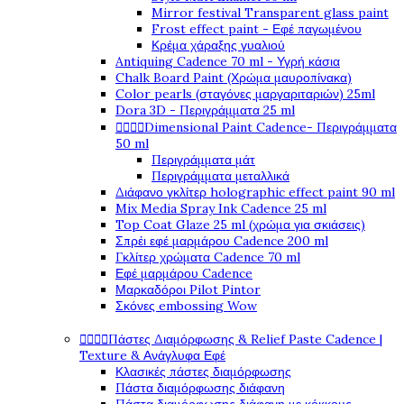
Mirror festival Transparent glass paint
Frost effect paint - Εφέ παγωμένου
Κρέμα χάραξης γυαλιού
Antiquing Cadence 70 ml - Υγρή κάσια
Chalk Board Paint (Χρώμα μαυροπίνακα)
Color pearls (σταγόνες μαργαριταριών) 25ml
Dora 3D - Περιγράμματα 25 ml




Dimensional Paint Cadence- Περιγράμματα
50 ml
Περιγράμματα μάτ
Περιγράμματα μεταλλικά
Διάφανο γκλίτερ holographic effect paint 90 ml
Mix Media Spray Ink Cadence 25 ml
Top Coat Glaze 25 ml (χρώμα για σκιάσεις)
Σπρέι εφέ μαρμάρου Cadence 200 ml
Γκλίτερ χρώματα Cadence 70 ml
Εφέ μαρμάρου Cadence
Μαρκαδόροι Pilot Pintor
Σκόνες embossing Wow




Πάστες Διαμόρφωσης & Relief Paste Cadence |
Texture & Ανάγλυφα Εφέ
Κλασικές πάστες διαμόρφωσης
Πάστα διαμόρφωσης διάφανη