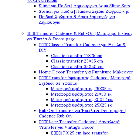
Υλικά για Παιδιά
Slime για Παιδιά | Δημιουργικά Aqua Slime Sets
Stencil για Παιδιά | Παιδικά Σχέδια Ζωγραφικής
Παιδικά Χρώματα & Δακτυλομπογιές για
Δημιουργία




Transfer Cadence & Rub-On | Μεταφορά Εικόνας
για Έπιπλα & Decoupage




Classic Transfer Cadence για Έπιπλα &
DIY
Classic transfer 17Χ25 cm
Classic transfer 25Χ35 cm
Classic transfer 35Χ50 cm
Home Decor Transfer για Furniture Makeover




Transfer Υφάσματος Cadence | Μεταφορά
Σχεδίων σε Ύφασμα
Μεταφορά υφάσματος 25Χ35 εκ
Μεταφορά υφάσματος 21Χ30 εκ.
Μεταφορά υφάσματος 30Χ42 εκ.
Μεταφορά υφάσματος 25Χ25 εκ.
Rub-On Transfer για Έπιπλα & Decoupage |
Cadence Rub On




Lace Transfer Cadence | Δαντελωτά
Transfer για Vintage Decor




17 Χ 25 cm lace transfer