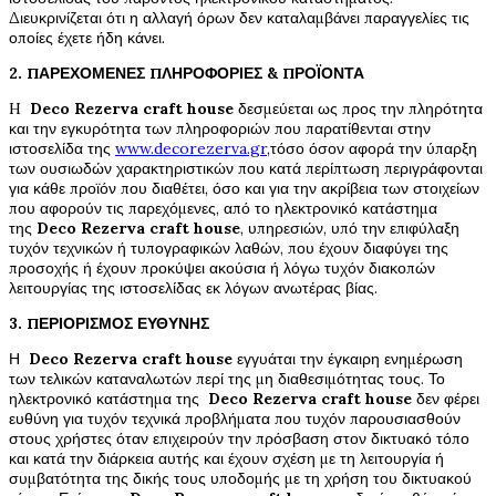
Διευκρινίζεται ότι η αλλαγή όρων δεν καταλαμβάνει παραγγελίες τις
οποίες έχετε ήδη κάνει.
2. ΠΑΡΕΧΟΜΕΝΕΣ ΠΛΗΡΟΦΟΡΙΕΣ & ΠΡΟΪΟΝΤΑ
H
Deco Rezerva
craft house
δεσμεύεται ως προς την πληρότητα
και την εγκυρότητα των πληροφοριών που παρατίθενται στην
ιστοσελίδα της
www.decorezerva.gr
,τόσο όσον αφορά την ύπαρξη
των ουσιωδών χαρακτηριστικών που κατά περίπτωση περιγράφονται
για κάθε προϊόν που διαθέτει, όσο και για την ακρίβεια των στοιχείων
που αφορούν τις παρεχόμενες, από το ηλεκτρονικό κατάστημα
της
Deco Rezerva
craft house
, υπηρεσιών, υπό την επιφύλαξη
τυχόν τεχνικών ή τυπογραφικών λαθών, που έχουν διαφύγει της
προσοχής ή έχουν προκύψει ακούσια ή λόγω τυχόν διακοπών
λειτουργίας της ιστοσελίδας εκ λόγων ανωτέρας βίας.
3. ΠΕΡΙΟΡΙΣΜΟΣ ΕΥΘΥΝΗΣ
Η
Deco Rezerva
craft house
εγγυάται την έγκαιρη ενημέρωση
των τελικών καταναλωτών περί της μη διαθεσιμότητας τους. Το
ηλεκτρονικό κατάστημα της
Deco Rezerva
craft house
δεν φέρει
ευθύνη για τυχόν τεχνικά προβλήματα που τυχόν παρουσιασθούν
στους χρήστες όταν επιχειρούν την πρόσβαση στον δικτυακό τόπο
και κατά την διάρκεια αυτής και έχουν σχέση με τη λειτουργία ή
συμβατότητα της δικής τους υποδομής με τη χρήση του δικτυακού