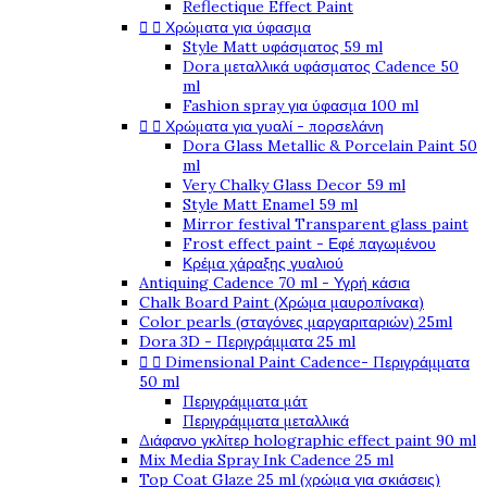
Reflectique Effect Paint


Χρώματα για ύφασμα
Style Matt υφάσματος 59 ml
Dora μεταλλικά υφάσματος Cadence 50
ml
Fashion spray για ύφασμα 100 ml


Χρώματα για γυαλί - πορσελάνη
Dora Glass Metallic & Porcelain Paint 50
ml
Very Chalky Glass Decor 59 ml
Style Matt Enamel 59 ml
Mirror festival Transparent glass paint
Frost effect paint - Εφέ παγωμένου
Κρέμα χάραξης γυαλιού
Antiquing Cadence 70 ml - Υγρή κάσια
Chalk Board Paint (Χρώμα μαυροπίνακα)
Color pearls (σταγόνες μαργαριταριών) 25ml
Dora 3D - Περιγράμματα 25 ml


Dimensional Paint Cadence- Περιγράμματα
50 ml
Περιγράμματα μάτ
Περιγράμματα μεταλλικά
Διάφανο γκλίτερ holographic effect paint 90 ml
Mix Media Spray Ink Cadence 25 ml
Top Coat Glaze 25 ml (χρώμα για σκιάσεις)