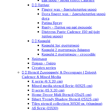
Εφέ βρύα - Moss effect Cadence


Πατίνες
Finger wax - δακτυλοπατίνα νερού
Dora finger wax - Δακτυλοπατίνα νερού
dora
Patina Spray
Rusty - Πατίνα για εφέ σκουριάς
Distress Paste Cadence 150 ml (μάτ
πατίνα νερού)


Κρακελέ
Κρακελέ 1ος συστατικού
Κρακελέ 2 συστατικών διάφανο
Κρακελέ 2 συστατικών - crocodile
Χρύσωμα
Πρίμερ - Γκέσο
Createx series


Stencil Ζωγραφικής & Decoupage | Στένσιλ
Cadence & Mixed Media
K serie (6 X 20 cm)
Mixed media stencil Serie (10X25 cm)
D serie (15 X 20 cm)
Home Decor Midi Stencil (25x25 cm)
Siluet Trendy Shadow Stencil (25X25 cm)
Tiles stencil collection 30X30 εκ. (πλακάκια)
AS Serie (21X30)