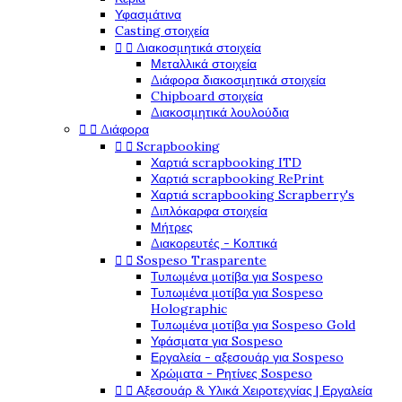
Υφασμάτινα
Casting στοιχεία


Διακοσμητικά στοιχεία
Μεταλλικά στοιχεία
Διάφορα διακοσμητικά στοιχεία
Chipboard στοιχεία
Διακοσμητικά λουλούδια


Διάφορα


Scrapbooking
Χαρτιά scrapbooking ITD
Χαρτιά scrapbooking RePrint
Χαρτιά scrapbooking Scrapberry's
Διπλόκαρφα στοιχεία
Μήτρες
Διακορευτές - Κοπτικά


Sospeso Trasparente
Τυπωμένα μοτίβα για Sospeso
Τυπωμένα μοτίβα για Sospeso
Holographic
Τυπωμένα μοτίβα για Sospeso Gold
Υφάσματα για Sospeso
Εργαλεία - αξεσουάρ για Sospeso
Χρώματα - Ρητίνες Sospeso


Αξεσουάρ & Υλικά Χειροτεχνίας | Εργαλεία