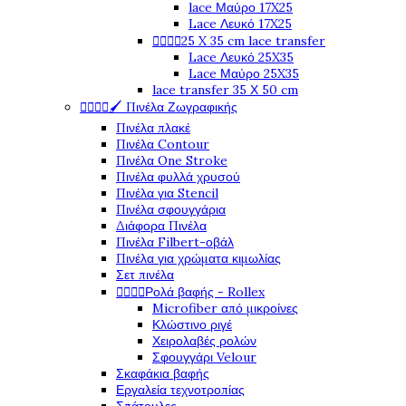
lace Μαύρο 17X25
Lace Λευκό 17X25




25 X 35 cm lace transfer
Lace Λευκό 25X35
Lace Μαύρο 25X35
lace transfer 35 Χ 50 cm




🖌️ Πινέλα Ζωγραφικής
Πινέλα πλακέ
Πινέλα Contour
Πινέλα One Stroke
Πινέλα φυλλά χρυσού
Πινέλα για Stencil
Πινέλα σφουγγάρια
Διάφορα Πινέλα
Πινέλα Filbert-οβάλ
Πινέλα για χρώματα κιμωλίας
Σετ πινέλα




Ρολά βαφής - Rollex
Microfiber από μικροίνες
Κλώστινο ριγέ
Χειρολαβές ρολών
Σφουγγάρι Velour
Σκαφάκια βαφής
Εργαλεία τεχνοτροπίας