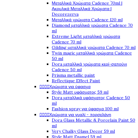
Μεταλλικά Χρώματα Cadence 70ml |
Ακρυλικά Μεταλλικά Χρώματα |
Decorezerva
Μεταλλικά χρώματα Cadence 120 ml
Diamond μεταλλικά χρώματα Cadence 70
ml
Extreme Light μεταλλικά χρώματα
Cadence 70 ml
Gilding μεταλλικά χρώματα Cadence 70 ml
Twin magic μεταλλικά χρώματα Cadence
50 ml
Dora μεταλλικά χρώματα κερί-σαπούνι
Cadence 50 ml
Prisma metallic paint
Reflectique Effect Paint




Χρώματα για ύφασμα
Style Matt υφάσματος 59 ml
Dora μεταλλικά υφάσματος Cadence 50
ml
Fashion spray για ύφασμα 100 ml




Χρώματα για γυαλί - πορσελάνη
Dora Glass Metallic & Porcelain Paint 50
ml
Very Chalky Glass Decor 59 ml
Style Matt Enamel 59 ml