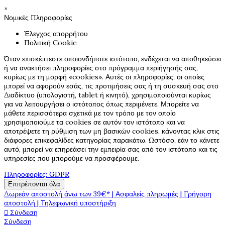
×
Νομικές Πληροφορίες
Έλεγχος απορρήτου
Πολιτική Cookie
Όταν επισκέπτεστε οποιονδήποτε ιστότοπο, ενδέχεται να αποθηκεύσει
ή να ανακτήσει πληροφορίες στο πρόγραμμα περιήγησής σας,
κυρίως με τη μορφή «cookies». Αυτές οι πληροφορίες, οι οποίες
μπορεί να αφορούν εσάς, τις προτιμήσεις σας ή τη συσκευή σας στο
Διαδίκτυο (υπολογιστή, tablet ή κινητό), χρησιμοποιούνται κυρίως
για να λειτουργήσει ο ιστότοπος όπως περιμένετε. Μπορείτε να
μάθετε περισσότερα σχετικά με τον τρόπο με τον οποίο
χρησιμοποιούμε τα cookies σε αυτόν τον ιστότοπο και να
αποτρέψετε τη ρύθμιση των μη βασικών cookies, κάνοντας κλικ στις
διάφορες επικεφαλίδες κατηγορίας παρακάτω. Ωστόσο, εάν το κάνετε
αυτό, μπορεί να επηρεάσει την εμπειρία σας από τον ιστότοπο και τις
υπηρεσίες που μπορούμε να προσφέρουμε.
Πληροφορίες: GDPR
Επιτρέπονται όλα
Δωρεάν αποστολή άνω των 39€* | Ασφαλείς πληρωμές | Γρήγορη
αποστολή | Τηλεφωνική υποστήριξη

Σύνδεση
Σύνδεση