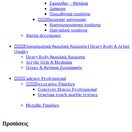
Σφραγίδες - Μελάνια
Διάφορα
Προωθητικά προϊόντα




Θεματικές κατηγορίες
Χριστουγεννιάτικα προϊόντα
Πασχαλινά προϊόντα
Χαρτιά decoupage




Επαγγελματικά Ακρυλικά Χρώματα | Heavy Body & Artist
Quality
Heavy Body Ακρυλικά Χρώματα
Acrylic Gels & Mediums
Gesso & Αστάρια Ζωγραφικής




Cadence Professional




Decorative Finishes
Concrete Stucco Professional
Venetian touch marble texture
Metallic Finishes
Προτάσεις