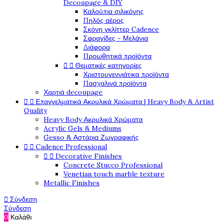
Decoupage & DIY
Καλούπια σιλικόνης
Πηλός αέρος
Σκόνη γκλίττερ Cadence
Σφραγίδες - Μελάνια
Διάφορα
Προωθητικά προϊόντα


Θεματικές κατηγορίες
Χριστουγεννιάτικα προϊόντα
Πασχαλινά προϊόντα
Χαρτιά decoupage


Επαγγελματικά Ακρυλικά Χρώματα | Heavy Body & Artist
Quality
Heavy Body Ακρυλικά Χρώματα
Acrylic Gels & Mediums
Gesso & Αστάρια Ζωγραφικής


Cadence Professional


Decorative Finishes
Concrete Stucco Professional
Venetian touch marble texture
Metallic Finishes

Σύνδεση
Σύνδεση
0
Καλάθι