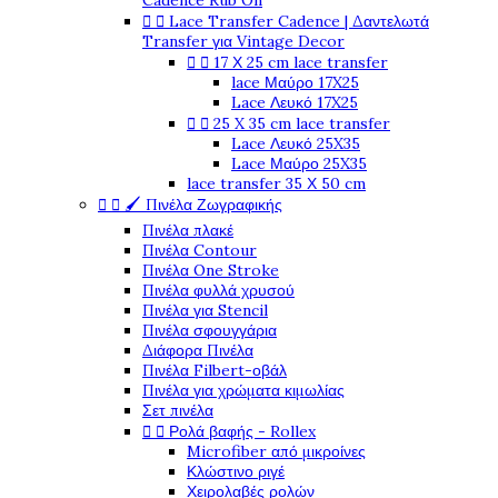
Cadence Rub On


Lace Transfer Cadence | Δαντελωτά
Transfer για Vintage Decor


17 Χ 25 cm lace transfer
lace Μαύρο 17X25
Lace Λευκό 17X25


25 X 35 cm lace transfer
Lace Λευκό 25X35
Lace Μαύρο 25X35
lace transfer 35 Χ 50 cm


🖌️ Πινέλα Ζωγραφικής
Πινέλα πλακέ
Πινέλα Contour
Πινέλα One Stroke
Πινέλα φυλλά χρυσού
Πινέλα για Stencil
Πινέλα σφουγγάρια
Διάφορα Πινέλα
Πινέλα Filbert-οβάλ
Πινέλα για χρώματα κιμωλίας
Σετ πινέλα


Ρολά βαφής - Rollex
Microfiber από μικροίνες
Κλώστινο ριγέ
Χειρολαβές ρολών