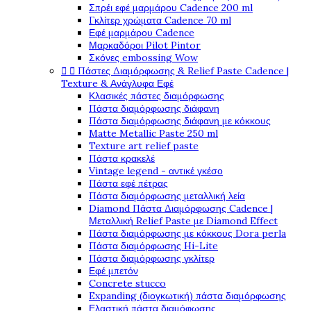
Σπρέι εφέ μαρμάρου Cadence 200 ml
Γκλίτερ χρώματα Cadence 70 ml
Εφέ μαρμάρου Cadence
Μαρκαδόροι Pilot Pintor
Σκόνες embossing Wow


Πάστες Διαμόρφωσης & Relief Paste Cadence |
Texture & Ανάγλυφα Εφέ
Κλασικές πάστες διαμόρφωσης
Πάστα διαμόρφωσης διάφανη
Πάστα διαμόρφωσης διάφανη με κόκκους
Matte Metallic Paste 250 ml
Texture art relief paste
Πάστα κρακελέ
Vintage legend - αντικέ γκέσο
Πάστα εφέ πέτρας
Πάστα διαμόρφωσης μεταλλική λεία
Diamond Πάστα Διαμόρφωσης Cadence |
Μεταλλική Relief Paste με Diamond Effect
Πάστα διαμόρφωσης με κόκκους Dora perla
Πάστα διαμόρφωσης Hi-Lite
Πάστα διαμόρφωσης γκλίτερ
Εφέ μπετόν
Concrete stucco
Expanding (διογκωτική) πάστα διαμόρφωσης
Ελαστική πάστα διαμόφωσης