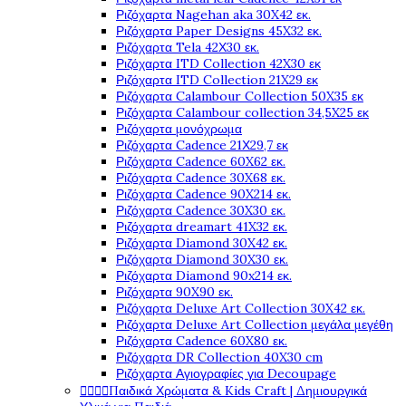
Ριζόχαρτα Nagehan aka 30X42 εκ.
Ριζόχαρτα Paper Designs 45X32 εκ.
Ριζόχαρτα Tela 42Χ30 εκ.
Ριζόχαρτα ITD Collection 42X30 εκ
Ριζόχαρτα ITD Collection 21X29 εκ
Ριζόχαρτα Calambour Collection 50X35 εκ
Ριζόχαρτα Calambour collection 34,5X25 εκ
Ριζόχαρτα μονόχρωμα
Ριζόχαρτα Cadence 21Χ29,7 εκ
Ριζόχαρτα Cadence 60X62 εκ.
Ριζόχαρτα Cadence 30X68 εκ.
Ριζόχαρτα Cadence 90X214 εκ.
Ριζόχαρτα Cadence 30X30 εκ.
Ριζόχαρτα dreamart 41X32 εκ.
Ριζόχαρτα Diamond 30X42 εκ.
Ριζόχαρτα Diamond 30X30 εκ.
Ριζόχαρτα Diamond 90x214 εκ.
Ριζόχαρτα 90X90 εκ.
Ριζόχαρτα Deluxe Art Collection 30X42 εκ.
Ριζόχαρτα Deluxe Art Collection μεγάλα μεγέθη
Ριζόχαρτα Cadence 60X80 εκ.
Ριζόχαρτα DR Collection 40X30 cm
Ριζόχαρτα Αγιογραφίες για Decoupage




Παιδικά Χρώματα & Kids Craft | Δημιουργικά