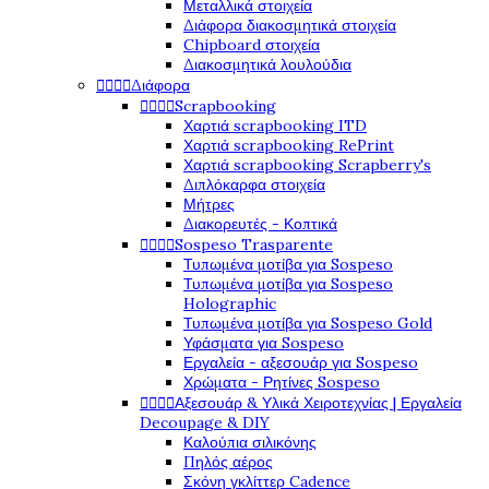
Μεταλλικά στοιχεία
Διάφορα διακοσμητικά στοιχεία
Chipboard στοιχεία
Διακοσμητικά λουλούδια




Διάφορα




Scrapbooking
Χαρτιά scrapbooking ITD
Χαρτιά scrapbooking RePrint
Χαρτιά scrapbooking Scrapberry's
Διπλόκαρφα στοιχεία
Μήτρες
Διακορευτές - Κοπτικά




Sospeso Trasparente
Τυπωμένα μοτίβα για Sospeso
Τυπωμένα μοτίβα για Sospeso
Holographic
Τυπωμένα μοτίβα για Sospeso Gold
Υφάσματα για Sospeso
Εργαλεία - αξεσουάρ για Sospeso
Χρώματα - Ρητίνες Sospeso




Αξεσουάρ & Υλικά Χειροτεχνίας | Εργαλεία
Decoupage & DIY
Καλούπια σιλικόνης
Πηλός αέρος
Σκόνη γκλίττερ Cadence