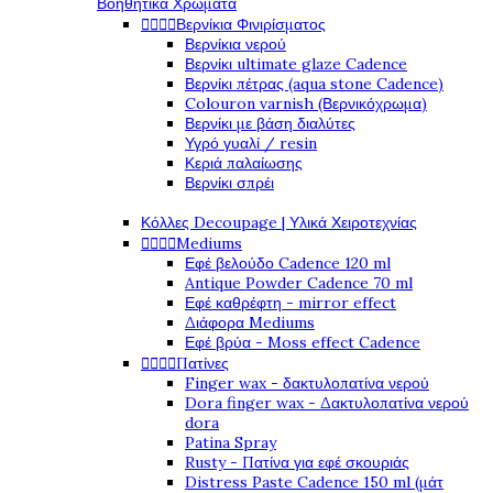
Βοηθητικά Χρώματα




Βερνίκια Φινιρίσματος
Βερνίκια νερού
Βερνίκι ultimate glaze Cadence
Βερνίκι πέτρας (aqua stone Cadence)
Colouron varnish (Βερνικόχρωμα)
Βερνίκι με βάση διαλύτες
Υγρό γυαλί / resin
Κεριά παλαίωσης
Βερνίκι σπρέι
Κόλλες Decoupage | Υλικά Χειροτεχνίας




Mediums
Εφέ βελούδο Cadence 120 ml
Antique Powder Cadence 70 ml
Εφέ καθρέφτη - mirror effect
Διάφορα Mediums
Εφέ βρύα - Moss effect Cadence




Πατίνες
Finger wax - δακτυλοπατίνα νερού
Dora finger wax - Δακτυλοπατίνα νερού
dora
Patina Spray
Rusty - Πατίνα για εφέ σκουριάς
Distress Paste Cadence 150 ml (μάτ