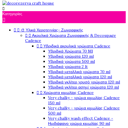

Κατηγορίες



🎨 Υλικά Χεροτεχνίας- Ζωγραφικής


Ακρυλικά Χρώματα Ζωγραφικής & Decoupage
Cadence


Υβριδικά ακρυλικά χρώματα Cadence
Υβριδικά Χρώματα 70 Ml
Υβριδικά χρώματα 120 ml
Υβριδικά χρώματα 500 ml
Υβριδικά χρώματα 2 lt
Υβριδικά μεταλλικά χρώματα 70 ml
Υβριδικά μεταλλικά χρώματα 120 ml
Υβριδικά γκλίτερ χρυσό χρώματα 120 ml
Υβριδικά γκλίτερ ασημί χρώματα 120 ml


Χρώματα κιμωλίας Cadence
Very chalky - χρώμα κιμωλίας Cadence
150 ml
Very chalky - χρώμα κιμωλίας Cadence
500 ml
Very chalky wash effect Cadence -
Ημιδιάφανο χρώμα κιμωλίας 90 ml