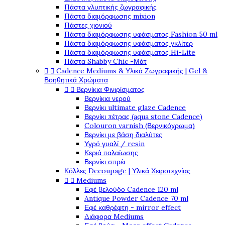
Πάστα γλυπτικής ζωγραφικής
Πάστα διαμόρφωσης mixion
Πάστες χιονιού
Πάστα διαμόρφωσης υφάσματος Fashion 50 ml
Πάστα διαμόρφωσης υφάσματος γκλίτερ
Πάστα διαμόρφωσης υφάσματος Hi-Lite
Πάστα Shabby Chic -Μάτ


Cadence Mediums & Υλικά Ζωγραφικής | Gel &
Βοηθητικά Χρώματα


Βερνίκια Φινιρίσματος
Βερνίκια νερού
Βερνίκι ultimate glaze Cadence
Βερνίκι πέτρας (aqua stone Cadence)
Colouron varnish (Βερνικόχρωμα)
Βερνίκι με βάση διαλύτες
Υγρό γυαλί / resin
Κεριά παλαίωσης
Βερνίκι σπρέι
Κόλλες Decoupage | Υλικά Χειροτεχνίας


Mediums
Εφέ βελούδο Cadence 120 ml
Antique Powder Cadence 70 ml
Εφέ καθρέφτη - mirror effect
Διάφορα Mediums