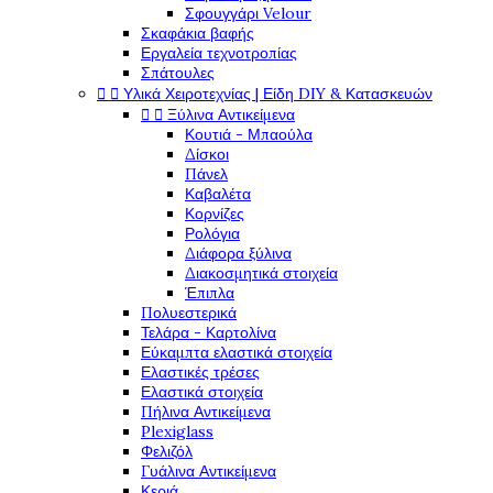
Σφουγγάρι Velour
Σκαφάκια βαφής
Εργαλεία τεχνοτροπίας
Σπάτουλες


Υλικά Χειροτεχνίας | Είδη DIY & Κατασκευών


Ξύλινα Αντικείμενα
Κουτιά - Μπαούλα
Δίσκοι
Πάνελ
Καβαλέτα
Κορνίζες
Ρολόγια
Διάφορα ξύλινα
Διακοσμητικά στοιχεία
Έπιπλα
Πολυεστερικά
Τελάρα - Καρτολίνα
Εύκαμπτα ελαστικά στοιχεία
Ελαστικές τρέσες
Ελαστικά στοιχεία
Πήλινα Αντικείμενα
Plexiglass
Φελιζόλ
Γυάλινα Αντικείμενα
Κεριά