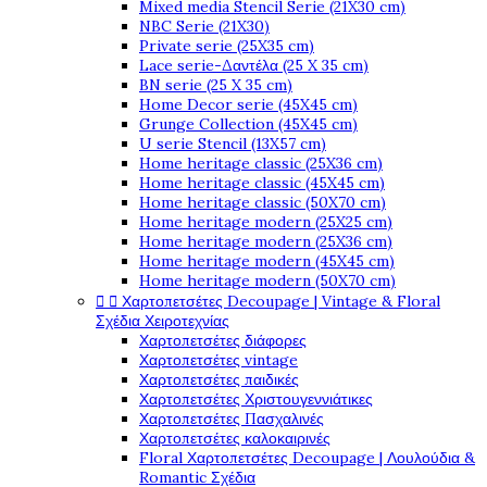
Mixed media Stencil Serie (21X30 cm)
NBC Serie (21X30)
Private serie (25X35 cm)
Lace serie-Δαντέλα (25 X 35 cm)
BN serie (25 X 35 cm)
Home Decor serie (45X45 cm)
Grunge Collection (45X45 cm)
U serie Stencil (13X57 cm)
Home heritage classic (25X36 cm)
Home heritage classic (45X45 cm)
Home heritage classic (50X70 cm)
Home heritage modern (25X25 cm)
Home heritage modern (25X36 cm)
Home heritage modern (45X45 cm)
Home heritage modern (50X70 cm)


Χαρτοπετσέτες Decoupage | Vintage & Floral
Σχέδια Χειροτεχνίας
Χαρτοπετσέτες διάφορες
Χαρτοπετσέτες vintage
Χαρτοπετσέτες παιδικές
Χαρτοπετσέτες Χριστουγεννιάτικες
Χαρτοπετσέτες Πασχαλινές
Χαρτοπετσέτες καλοκαιρινές
Floral Χαρτοπετσέτες Decoupage | Λουλούδια &
Romantic Σχέδια