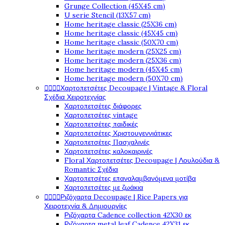
Grunge Collection (45X45 cm)
U serie Stencil (13X57 cm)
Home heritage classic (25X36 cm)
Home heritage classic (45X45 cm)
Home heritage classic (50X70 cm)
Home heritage modern (25X25 cm)
Home heritage modern (25X36 cm)
Home heritage modern (45X45 cm)
Home heritage modern (50X70 cm)




Χαρτοπετσέτες Decoupage | Vintage & Floral
Σχέδια Χειροτεχνίας
Χαρτοπετσέτες διάφορες
Χαρτοπετσέτες vintage
Χαρτοπετσέτες παιδικές
Χαρτοπετσέτες Χριστουγεννιάτικες
Χαρτοπετσέτες Πασχαλινές
Χαρτοπετσέτες καλοκαιρινές
Floral Χαρτοπετσέτες Decoupage | Λουλούδια &
Romantic Σχέδια
Χαρτοπετσέτες επαναλαμβανόμενα μοτίβα
Χαρτοπετσέτες με ζωάκια




Ριζόχαρτα Decoupage | Rice Papers για
Χειροτεχνία & Δημιουργίες
Ριζόχαρτα Cadence collection 42X30 εκ
Ριζόχαρτα metal leaf Cadence 42X31 εκ