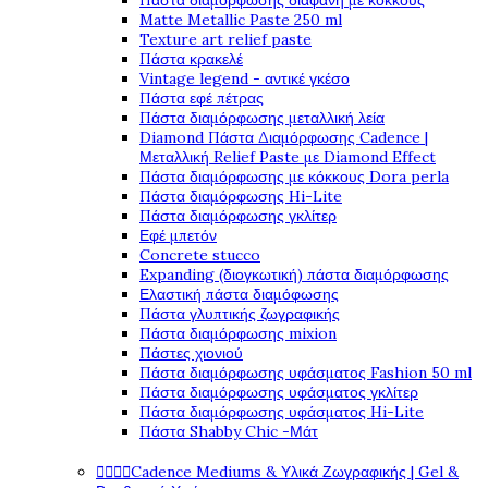
Πάστα διαμόρφωσης διάφανη με κόκκους
Matte Metallic Paste 250 ml
Texture art relief paste
Πάστα κρακελέ
Vintage legend - αντικέ γκέσο
Πάστα εφέ πέτρας
Πάστα διαμόρφωσης μεταλλική λεία
Diamond Πάστα Διαμόρφωσης Cadence |
Μεταλλική Relief Paste με Diamond Effect
Πάστα διαμόρφωσης με κόκκους Dora perla
Πάστα διαμόρφωσης Hi-Lite
Πάστα διαμόρφωσης γκλίτερ
Εφέ μπετόν
Concrete stucco
Expanding (διογκωτική) πάστα διαμόρφωσης
Ελαστική πάστα διαμόφωσης
Πάστα γλυπτικής ζωγραφικής
Πάστα διαμόρφωσης mixion
Πάστες χιονιού
Πάστα διαμόρφωσης υφάσματος Fashion 50 ml
Πάστα διαμόρφωσης υφάσματος γκλίτερ
Πάστα διαμόρφωσης υφάσματος Hi-Lite
Πάστα Shabby Chic -Μάτ




Cadence Mediums & Υλικά Ζωγραφικής | Gel &