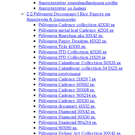
Χαρτοπετσέτες επαναλαμβανόμενα μοτίβα
Χαρτοπετσέτες με ζωάκια


Ριζόχαρτα Decoupage | Rice Papers για
Χειροτεχνία & Δημιουργίες
Ριζόχαρτα Cadence collection 42X30 εκ
Ριζόχαρτα metal leaf Cadence 42X31 εκ
Ριζόχαρτα Nagehan aka 30X42 εκ.
Ριζόχαρτα Paper Designs 45X32 εκ.
Ριζόχαρτα Tela 42Χ30 εκ.
Ριζόχαρτα ITD Collection 42X30 εκ
Ριζόχαρτα ITD Collection 21X29 εκ
Ριζόχαρτα Calambour Collection 50X35 εκ
Ριζόχαρτα Calambour collection 34,5X25 εκ
Ριζόχαρτα μονόχρωμα
Ριζόχαρτα Cadence 21Χ29,7 εκ
Ριζόχαρτα Cadence 60X62 εκ.
Ριζόχαρτα Cadence 30X68 εκ.
Ριζόχαρτα Cadence 90X214 εκ.
Ριζόχαρτα Cadence 30X30 εκ.
Ριζόχαρτα dreamart 41X32 εκ.
Ριζόχαρτα Diamond 30X42 εκ.
Ριζόχαρτα Diamond 30X30 εκ.
Ριζόχαρτα Diamond 90x214 εκ.
Ριζόχαρτα 90X90 εκ.
Ριζόχαρτα Deluxe Art Collection 30X42 εκ.