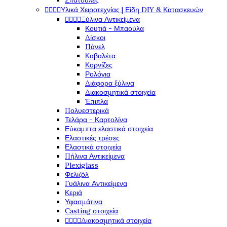
Σπάτουλες




Υλικά Χειροτεχνίας | Είδη DIY & Κατασκευών




Ξύλινα Αντικείμενα
Κουτιά - Μπαούλα
Δίσκοι
Πάνελ
Καβαλέτα
Κορνίζες
Ρολόγια
Διάφορα ξύλινα
Διακοσμητικά στοιχεία
Έπιπλα
Πολυεστερικά
Τελάρα - Καρτολίνα
Εύκαμπτα ελαστικά στοιχεία
Ελαστικές τρέσες
Ελαστικά στοιχεία
Πήλινα Αντικείμενα
Plexiglass
Φελιζόλ
Γυάλινα Αντικείμενα
Κεριά
Υφασμάτινα
Casting στοιχεία




Διακοσμητικά στοιχεία