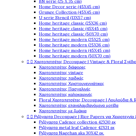
BN serie (25 X 35 cm)
Home Decor serie (45X45 cm)
Grunge Collection (45X45 cm)
U serie Stencil (13X57 cm)
Home heritage classic (25X36 cm)
Home heritage classic (45X45 cm)
Home heritage classic (50X70 cm)
Home heritage modern (25X25 cm)
Home heritage modern (25X36 cm)
Home heritage modern (45X45 cm)
Home heritage modern (50X70 cm)


Χαρτοπετσέτες Decoupage | Vintage & Floral Σχέδια
Χαρτοπετσέτες διάφορες
Χαρτοπετσέτες vintage
Χαρτοπετσέτες παιδικές
Χαρτοπετσέτες Χριστουγεννιάτικες
Χαρτοπετσέτες Πασχαλινές
Χαρτοπετσέτες καλοκαιρινές
Floral Χαρτοπετσέτες Decoupage | Λουλούδια & 
Χαρτοπετσέτες επαναλαμβανόμενα μοτίβα
Χαρτοπετσέτες με ζωάκια


Ριζόχαρτα Decoupage | Rice Papers για Χειροτεχνία 
Ριζόχαρτα Cadence collection 42X30 εκ
Ριζόχαρτα metal leaf Cadence 42X31 εκ
Ριζόχαρτα Nagehan aka 30X42 εκ.