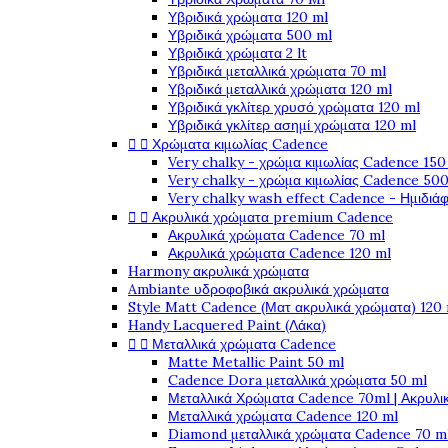
Υβριδικά χρώματα 120 ml
Υβριδικά χρώματα 500 ml
Υβριδικά χρώματα 2 lt
Υβριδικά μεταλλικά χρώματα 70 ml
Υβριδικά μεταλλικά χρώματα 120 ml
Υβριδικά γκλίτερ χρυσό χρώματα 120 ml
Υβριδικά γκλίτερ ασημί χρώματα 120 ml


Χρώματα κιμωλίας Cadence
Very chalky - χρώμα κιμωλίας Cadence 150
Very chalky - χρώμα κιμωλίας Cadence 500
Very chalky wash effect Cadence - Ημιδιά


Ακρυλικά χρώματα premium Cadence
Ακρυλικά χρώματα Cadence 70 ml
Ακρυλικά χρώματα Cadence 120 ml
Harmony ακρυλικά χρώματα
Ambiante υδροφοβικά ακρυλικά χρώματα
Style Matt Cadence (Ματ ακρυλικά χρώματα) 120
Handy Lacquered Paint (Λάκα)


Μεταλλικά χρώματα Cadence
Matte Metallic Paint 50 ml
Cadence Dora μεταλλικά χρώματα 50 ml
Μεταλλικά Χρώματα Cadence 70ml | Ακρυλι
Μεταλλικά χρώματα Cadence 120 ml
Diamond μεταλλικά χρώματα Cadence 70 m