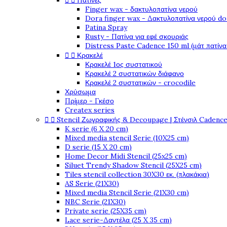


Πατίνες
Finger wax - δακτυλοπατίνα νερού
Dora finger wax - Δακτυλοπατίνα νερού do
Patina Spray
Rusty - Πατίνα για εφέ σκουριάς
Distress Paste Cadence 150 ml (μάτ πατίνα


Κρακελέ
Κρακελέ 1ος συστατικού
Κρακελέ 2 συστατικών διάφανο
Κρακελέ 2 συστατικών - crocodile
Χρύσωμα
Πρίμερ - Γκέσο
Createx series


Stencil Ζωγραφικής & Decoupage | Στένσιλ Cadenc
K serie (6 X 20 cm)
Mixed media stencil Serie (10X25 cm)
D serie (15 X 20 cm)
Home Decor Midi Stencil (25x25 cm)
Siluet Trendy Shadow Stencil (25X25 cm)
Tiles stencil collection 30X30 εκ. (πλακάκια)
AS Serie (21X30)
Mixed media Stencil Serie (21X30 cm)
NBC Serie (21X30)
Private serie (25X35 cm)
Lace serie-Δαντέλα (25 X 35 cm)