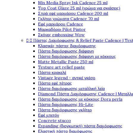
Mix Media Spray Ink Cadence 25 ml
Top Coat Glaze 25 ml (χρώμα για σκιάσεις)
Σπρέι εφέ μαρμάρου Cadence 200 ml
Γκλίτερ χρώματα Cadence 70 ml
Εφέ μαρμάρου Cadence
Μαρκαδόροι Pilot Pintor
Σκόνες embossing Wow


Πάστες Διαμόρφωσης & Relief Paste Cadence | Tex
Κλασικές πάστες διαμόρφωσης
Πάστα διαμόρφωσης διάφανη
Πάστα διαμόρφωσης διάφανη με κόκκους
Matte Metallic Paste 250 ml
Texture art relief paste
Πάστα κρακελέ
Vintage legend - αντικέ γκέσο
Πάστα εφέ πέτρας
Πάστα διαμόρφωσης μεταλλική λεία
Diamond Πάστα Διαμόρφωσης Cadence | Μεταλλικ
Πάστα διαμόρφωσης με κόκκους Dora perla
Πάστα διαμόρφωσης Hi-Lite
Πάστα διαμόρφωσης γκλίτερ
Εφέ μπετόν
Concrete stucco
Expanding (διογκωτική) πάστα διαμόρφωσης
Ελαστική πάστα διαμόφωσης