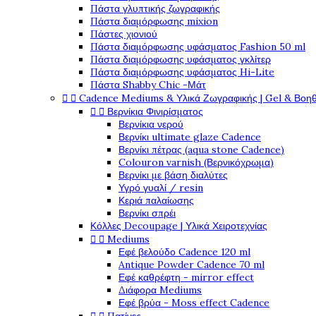
Πάστα γλυπτικής ζωγραφικής
Πάστα διαμόρφωσης mixion
Πάστες χιονιού
Πάστα διαμόρφωσης υφάσματος Fashion 50 ml
Πάστα διαμόρφωσης υφάσματος γκλίτερ
Πάστα διαμόρφωσης υφάσματος Hi-Lite
Πάστα Shabby Chic -Μάτ


Cadence Mediums & Υλικά Ζωγραφικής | Gel & Βοη


Βερνίκια Φινιρίσματος
Βερνίκια νερού
Βερνίκι ultimate glaze Cadence
Βερνίκι πέτρας (aqua stone Cadence)
Colouron varnish (Βερνικόχρωμα)
Βερνίκι με βάση διαλύτες
Υγρό γυαλί / resin
Κεριά παλαίωσης
Βερνίκι σπρέι
Κόλλες Decoupage | Υλικά Χειροτεχνίας


Mediums
Εφέ βελούδο Cadence 120 ml
Antique Powder Cadence 70 ml
Εφέ καθρέφτη - mirror effect
Διάφορα Mediums
Εφέ βρύα - Moss effect Cadence