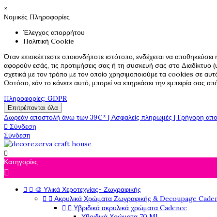
×
Νομικές Πληροφορίες
Έλεγχος απορρήτου
Πολιτική Cookie
Όταν επισκέπτεστε οποιονδήποτε ιστότοπο, ενδέχεται να αποθηκεύσει 
αφορούν εσάς, τις προτιμήσεις σας ή τη συσκευή σας στο Διαδίκτυο (υ
σχετικά με τον τρόπο με τον οποίο χρησιμοποιούμε τα cookies σε αυτ
Ωστόσο, εάν το κάνετε αυτό, μπορεί να επηρεάσει την εμπειρία σας α
Πληροφορίες: GDPR
Επιτρέπονται όλα
Δωρεάν αποστολή άνω των 39€* | Ασφαλείς πληρωμές | Γρήγορη απο

Σύνδεση
Σύνδεση

Κατηγορίες



🎨 Υλικά Χεροτεχνίας- Ζωγραφικής


Ακρυλικά Χρώματα Ζωγραφικής & Decoupage Cade


Υβριδικά ακρυλικά χρώματα Cadence
Υβριδικά Χρώματα 70 Ml