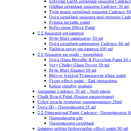
Extreme Light μεταλλικά χρώματα Cadence
Gilding μεταλλικά χρώματα Cadence 70 ml
Twin magic μεταλλικά χρώματα Cadence 50
Dora μεταλλικά χρώματα κερί-σαπούνι Cad
Prisma metallic paint
Reflectique Effect Paint


Χρώματα για ύφασμα
Style Matt υφάσματος 59 ml
Dora μεταλλικά υφάσματος Cadence 50 ml
Fashion spray για ύφασμα 100 ml


Χρώματα για γυαλί - πορσελάνη
Dora Glass Metallic & Porcelain Paint 50 
Very Chalky Glass Decor 59 ml
Style Matt Enamel 59 ml
Mirror festival Transparent glass paint
Frost effect paint - Εφέ παγωμένου
Κρέμα χάραξης γυαλιού
Antiquing Cadence 70 ml - Υγρή κάσια
Chalk Board Paint (Χρώμα μαυροπίνακα)
Color pearls (σταγόνες μαργαριταριών) 25ml
Dora 3D - Περιγράμματα 25 ml


Dimensional Paint Cadence- Περιγράμματα 5
Περιγράμματα μάτ
Περιγράμματα μεταλλικά
Διάφανο γκλίτερ holographic effect paint 90 ml