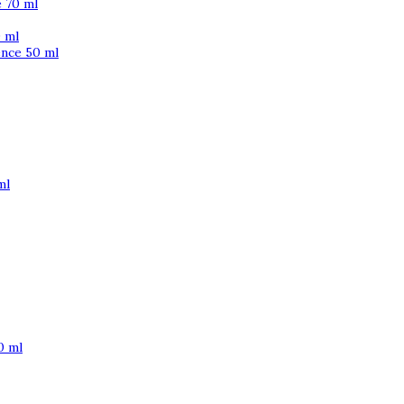
 70 ml
 ml
ence 50 ml
ml
0 ml