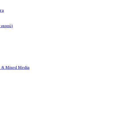
ra
 νερού)
e & Mixed Media