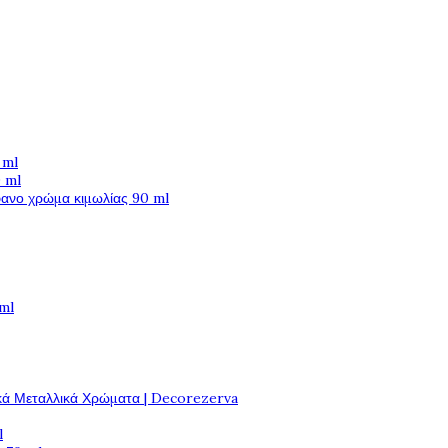
 ml
 ml
φανο χρώμα κιμωλίας 90 ml
 ml
κά Μεταλλικά Χρώματα | Decorezerva
l