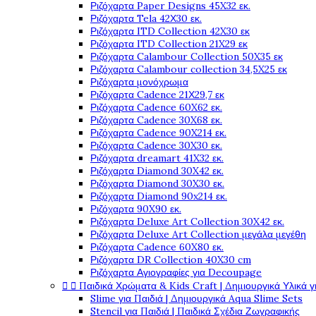
Ριζόχαρτα Paper Designs 45X32 εκ.
Ριζόχαρτα Tela 42Χ30 εκ.
Ριζόχαρτα ITD Collection 42X30 εκ
Ριζόχαρτα ITD Collection 21X29 εκ
Ριζόχαρτα Calambour Collection 50X35 εκ
Ριζόχαρτα Calambour collection 34,5X25 εκ
Ριζόχαρτα μονόχρωμα
Ριζόχαρτα Cadence 21Χ29,7 εκ
Ριζόχαρτα Cadence 60X62 εκ.
Ριζόχαρτα Cadence 30X68 εκ.
Ριζόχαρτα Cadence 90X214 εκ.
Ριζόχαρτα Cadence 30X30 εκ.
Ριζόχαρτα dreamart 41X32 εκ.
Ριζόχαρτα Diamond 30X42 εκ.
Ριζόχαρτα Diamond 30X30 εκ.
Ριζόχαρτα Diamond 90x214 εκ.
Ριζόχαρτα 90X90 εκ.
Ριζόχαρτα Deluxe Art Collection 30X42 εκ.
Ριζόχαρτα Deluxe Art Collection μεγάλα μεγέθη
Ριζόχαρτα Cadence 60X80 εκ.
Ριζόχαρτα DR Collection 40X30 cm
Ριζόχαρτα Αγιογραφίες για Decoupage


Παιδικά Χρώματα & Kids Craft | Δημιουργικά Υλικά γ
Slime για Παιδιά | Δημιουργικά Aqua Slime Sets
Stencil για Παιδιά | Παιδικά Σχέδια Ζωγραφικής