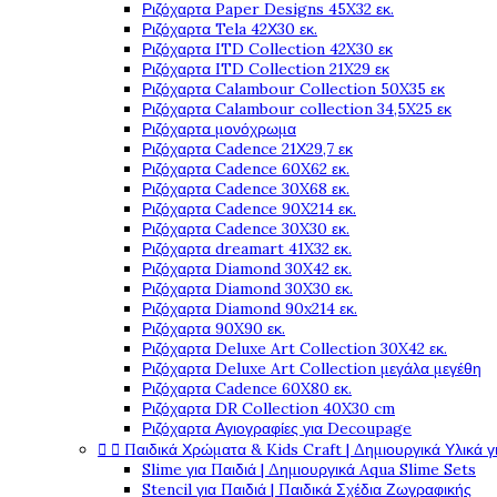
Ριζόχαρτα Paper Designs 45X32 εκ.
Ριζόχαρτα Tela 42Χ30 εκ.
Ριζόχαρτα ITD Collection 42X30 εκ
Ριζόχαρτα ITD Collection 21X29 εκ
Ριζόχαρτα Calambour Collection 50X35 εκ
Ριζόχαρτα Calambour collection 34,5X25 εκ
Ριζόχαρτα μονόχρωμα
Ριζόχαρτα Cadence 21Χ29,7 εκ
Ριζόχαρτα Cadence 60X62 εκ.
Ριζόχαρτα Cadence 30X68 εκ.
Ριζόχαρτα Cadence 90X214 εκ.
Ριζόχαρτα Cadence 30X30 εκ.
Ριζόχαρτα dreamart 41X32 εκ.
Ριζόχαρτα Diamond 30X42 εκ.
Ριζόχαρτα Diamond 30X30 εκ.
Ριζόχαρτα Diamond 90x214 εκ.
Ριζόχαρτα 90X90 εκ.
Ριζόχαρτα Deluxe Art Collection 30X42 εκ.
Ριζόχαρτα Deluxe Art Collection μεγάλα μεγέθη
Ριζόχαρτα Cadence 60X80 εκ.
Ριζόχαρτα DR Collection 40X30 cm
Ριζόχαρτα Αγιογραφίες για Decoupage


Παιδικά Χρώματα & Kids Craft | Δημιουργικά Υλικά γ
Slime για Παιδιά | Δημιουργικά Aqua Slime Sets
Stencil για Παιδιά | Παιδικά Σχέδια Ζωγραφικής