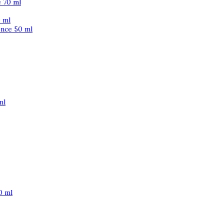
 70 ml
 ml
ence 50 ml
ml
0 ml