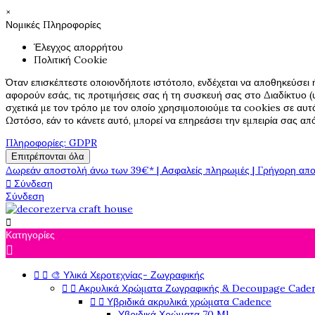
×
Νομικές Πληροφορίες
Έλεγχος απορρήτου
Πολιτική Cookie
Όταν επισκέπτεστε οποιονδήποτε ιστότοπο, ενδέχεται να αποθηκεύσει 
αφορούν εσάς, τις προτιμήσεις σας ή τη συσκευή σας στο Διαδίκτυο (υ
σχετικά με τον τρόπο με τον οποίο χρησιμοποιούμε τα cookies σε αυτ
Ωστόσο, εάν το κάνετε αυτό, μπορεί να επηρεάσει την εμπειρία σας α
Πληροφορίες: GDPR
Επιτρέπονται όλα
Δωρεάν αποστολή άνω των 39€* | Ασφαλείς πληρωμές | Γρήγορη απο

Σύνδεση
Σύνδεση

Κατηγορίες



🎨 Υλικά Χεροτεχνίας- Ζωγραφικής


Ακρυλικά Χρώματα Ζωγραφικής & Decoupage Cade


Υβριδικά ακρυλικά χρώματα Cadence
Υβριδικά Χρώματα 70 Ml