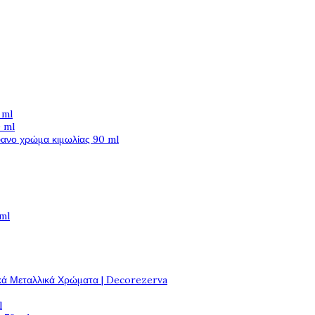
 ml
 ml
φανο χρώμα κιμωλίας 90 ml
 ml
κά Μεταλλικά Χρώματα | Decorezerva
l