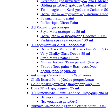
Extreme Light μεταλλικά χρώματα Cadence
Gilding μεταλλικά χρώματα Cadence 70 ml
Twin magic μεταλλικά χρώματα Cadence 50
Dora μεταλλικά χρώματα κερί-σαπούνι Cad
Prisma metallic paint
Reflectique Effect Paint


Χρώματα για ύφασμα
Style Matt υφάσματος 59 ml
Dora μεταλλικά υφάσματος Cadence 50 ml
Fashion spray για ύφασμα 100 ml


Χρώματα για γυαλί - πορσελάνη
Dora Glass Metallic & Porcelain Paint 50 
Very Chalky Glass Decor 59 ml
Style Matt Enamel 59 ml
Mirror festival Transparent glass paint
Frost effect paint - Εφέ παγωμένου
Κρέμα χάραξης γυαλιού
Antiquing Cadence 70 ml - Υγρή κάσια
Chalk Board Paint (Χρώμα μαυροπίνακα)
Color pearls (σταγόνες μαργαριταριών) 25ml
Dora 3D - Περιγράμματα 25 ml


Dimensional Paint Cadence- Περιγράμματα 5
Περιγράμματα μάτ
Περιγράμματα μεταλλικά
Διάφανο γκλίτερ holographic effect paint 90 ml