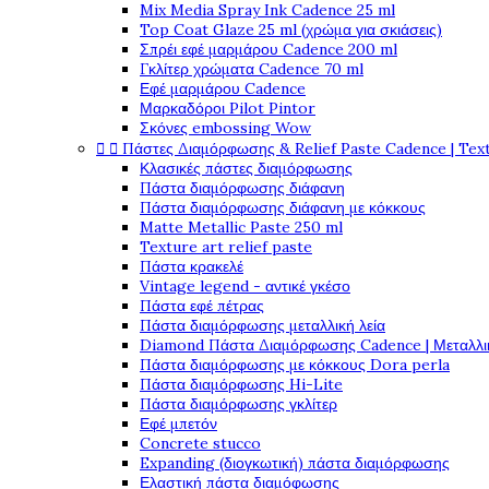
Mix Media Spray Ink Cadence 25 ml
Top Coat Glaze 25 ml (χρώμα για σκιάσεις)
Σπρέι εφέ μαρμάρου Cadence 200 ml
Γκλίτερ χρώματα Cadence 70 ml
Εφέ μαρμάρου Cadence
Μαρκαδόροι Pilot Pintor
Σκόνες embossing Wow


Πάστες Διαμόρφωσης & Relief Paste Cadence | Tex
Κλασικές πάστες διαμόρφωσης
Πάστα διαμόρφωσης διάφανη
Πάστα διαμόρφωσης διάφανη με κόκκους
Matte Metallic Paste 250 ml
Texture art relief paste
Πάστα κρακελέ
Vintage legend - αντικέ γκέσο
Πάστα εφέ πέτρας
Πάστα διαμόρφωσης μεταλλική λεία
Diamond Πάστα Διαμόρφωσης Cadence | Μεταλλικ
Πάστα διαμόρφωσης με κόκκους Dora perla
Πάστα διαμόρφωσης Hi-Lite
Πάστα διαμόρφωσης γκλίτερ
Εφέ μπετόν
Concrete stucco
Expanding (διογκωτική) πάστα διαμόρφωσης
Ελαστική πάστα διαμόφωσης