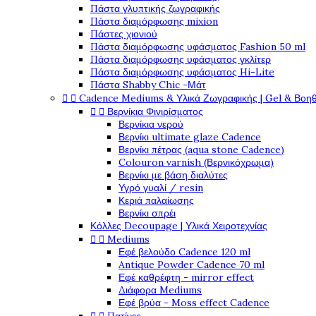
Πάστα γλυπτικής ζωγραφικής
Πάστα διαμόρφωσης mixion
Πάστες χιονιού
Πάστα διαμόρφωσης υφάσματος Fashion 50 ml
Πάστα διαμόρφωσης υφάσματος γκλίτερ
Πάστα διαμόρφωσης υφάσματος Hi-Lite
Πάστα Shabby Chic -Μάτ


Cadence Mediums & Υλικά Ζωγραφικής | Gel & Βοη


Βερνίκια Φινιρίσματος
Βερνίκια νερού
Βερνίκι ultimate glaze Cadence
Βερνίκι πέτρας (aqua stone Cadence)
Colouron varnish (Βερνικόχρωμα)
Βερνίκι με βάση διαλύτες
Υγρό γυαλί / resin
Κεριά παλαίωσης
Βερνίκι σπρέι
Κόλλες Decoupage | Υλικά Χειροτεχνίας


Mediums
Εφέ βελούδο Cadence 120 ml
Antique Powder Cadence 70 ml
Εφέ καθρέφτη - mirror effect
Διάφορα Mediums
Εφέ βρύα - Moss effect Cadence