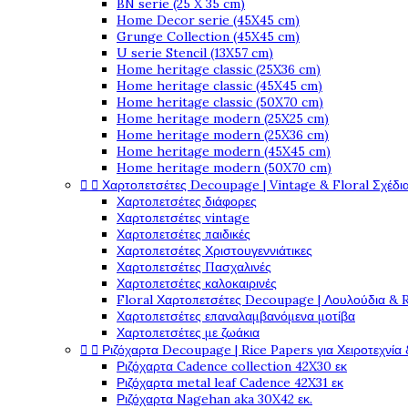
BN serie (25 X 35 cm)
Home Decor serie (45X45 cm)
Grunge Collection (45X45 cm)
U serie Stencil (13X57 cm)
Home heritage classic (25X36 cm)
Home heritage classic (45X45 cm)
Home heritage classic (50X70 cm)
Home heritage modern (25X25 cm)
Home heritage modern (25X36 cm)
Home heritage modern (45X45 cm)
Home heritage modern (50X70 cm)


Χαρτοπετσέτες Decoupage | Vintage & Floral Σχέδια
Χαρτοπετσέτες διάφορες
Χαρτοπετσέτες vintage
Χαρτοπετσέτες παιδικές
Χαρτοπετσέτες Χριστουγεννιάτικες
Χαρτοπετσέτες Πασχαλινές
Χαρτοπετσέτες καλοκαιρινές
Floral Χαρτοπετσέτες Decoupage | Λουλούδια & 
Χαρτοπετσέτες επαναλαμβανόμενα μοτίβα
Χαρτοπετσέτες με ζωάκια


Ριζόχαρτα Decoupage | Rice Papers για Χειροτεχνία 
Ριζόχαρτα Cadence collection 42X30 εκ
Ριζόχαρτα metal leaf Cadence 42X31 εκ
Ριζόχαρτα Nagehan aka 30X42 εκ.