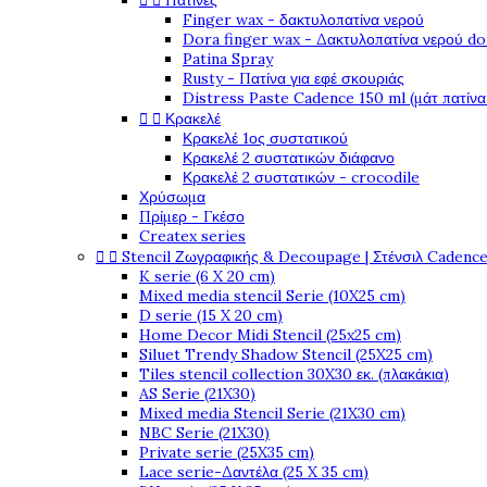


Πατίνες
Finger wax - δακτυλοπατίνα νερού
Dora finger wax - Δακτυλοπατίνα νερού do
Patina Spray
Rusty - Πατίνα για εφέ σκουριάς
Distress Paste Cadence 150 ml (μάτ πατίνα


Κρακελέ
Κρακελέ 1ος συστατικού
Κρακελέ 2 συστατικών διάφανο
Κρακελέ 2 συστατικών - crocodile
Χρύσωμα
Πρίμερ - Γκέσο
Createx series


Stencil Ζωγραφικής & Decoupage | Στένσιλ Cadenc
K serie (6 X 20 cm)
Mixed media stencil Serie (10X25 cm)
D serie (15 X 20 cm)
Home Decor Midi Stencil (25x25 cm)
Siluet Trendy Shadow Stencil (25X25 cm)
Tiles stencil collection 30X30 εκ. (πλακάκια)
AS Serie (21X30)
Mixed media Stencil Serie (21X30 cm)
NBC Serie (21X30)
Private serie (25X35 cm)
Lace serie-Δαντέλα (25 X 35 cm)