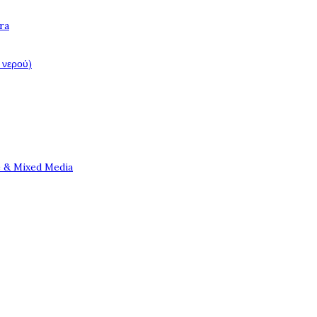
ra
 νερού)
e & Mixed Media