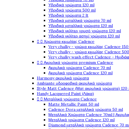
Υβριδικά χρώματα 120 ml
Υβριδικά χρώματα 500 ml
Υβριδικά χρώματα 2 lt
Υβριδικά μεταλλικά χρώματα 70 ml
Υβριδικά μεταλλικά χρώματα 120 ml
Υβριδικά γκλίτερ χρυσό χρώματα 120 ml
Υβριδικά γκλίτερ ασημί χρώματα 120 ml


Χρώματα κιμωλίας Cadence
Very chalky - χρώμα κιμωλίας Cadence 150
Very chalky - χρώμα κιμωλίας Cadence 500
Very chalky wash effect Cadence - Ημιδιά


Ακρυλικά χρώματα premium Cadence
Ακρυλικά χρώματα Cadence 70 ml
Ακρυλικά χρώματα Cadence 120 ml
Harmony ακρυλικά χρώματα
Ambiante υδροφοβικά ακρυλικά χρώματα
Style Matt Cadence (Ματ ακρυλικά χρώματα) 120
Handy Lacquered Paint (Λάκα)


Μεταλλικά χρώματα Cadence
Matte Metallic Paint 50 ml
Cadence Dora μεταλλικά χρώματα 50 ml
Μεταλλικά Χρώματα Cadence 70ml | Ακρυλι
Μεταλλικά χρώματα Cadence 120 ml
Diamond μεταλλικά χρώματα Cadence 70 m