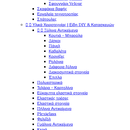
Σφουγγάρι Velour
Σκαφάκια βαφής
Εργαλεία τεχνοτροπίας
Σπάτουλες
Υλικά Χειροτεχνίας | Είδη DIY & Κατασκευών


Ξύλινα Αντικείμενα


Κουτιά - Μπαούλα
Δίσκοι
Πάνελ
Καβαλέτα
Κορνίζες
Ρολόγια
Διάφορα ξύλινα
Διακοσμητικά στοιχεία
Έπιπλα
Πολυεστερικά
Τελάρα - Καρτολίνα
Εύκαμπτα ελαστικά στοιχεία
Ελαστικές τρέσες
Ελαστικά στοιχεία
Πήλινα Αντικείμενα
Plexiglass
Φελιζόλ
Γυάλινα Αντικείμενα
Κεριά