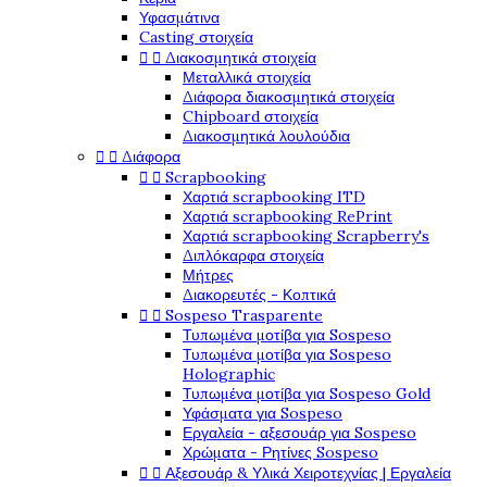
Υφασμάτινα
Casting στοιχεία
Διακοσμητικά στοιχεία


Μεταλλικά στοιχεία
Διάφορα διακοσμητικά στοιχεία
Chipboard στοιχεία
Διακοσμητικά λουλούδια
Διάφορα


Scrapbooking


Χαρτιά scrapbooking ITD
Χαρτιά scrapbooking RePrint
Χαρτιά scrapbooking Scrapberry's
Διπλόκαρφα στοιχεία
Μήτρες
Διακορευτές - Κοπτικά
Sospeso Trasparente


Τυπωμένα μοτίβα για Sospeso
Τυπωμένα μοτίβα για Sospeso
Holographic
Τυπωμένα μοτίβα για Sospeso Gold
Υφάσματα για Sospeso
Εργαλεία - αξεσουάρ για Sospeso
Χρώματα - Ρητίνες Sospeso
Αξεσουάρ & Υλικά Χειροτεχνίας | Εργαλεία

