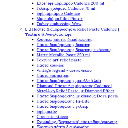
Σπρέι εφέ μαρμάρου Cadence 200 ml
Γκλίτερ χρώματα Cadence 70 ml
Εφέ μαρμάρου Cadence
Μαρκαδόροι Pilot Pintor
Σκόνες embossing Wow
Πάστες Διαμόρφωσης & Relief Paste Cadence |


Texture & Ανάγλυφα Εφέ
Κλασικές πάστες διαμόρφωσης
Πάστα διαμόρφωσης διάφανη
Πάστα διαμόρφωσης διάφανη με κόκκους
Matte Metallic Paste 250 ml
Texture art relief paste
Πάστα κρακελέ
Vintage legend - αντικέ γκέσο
Πάστα εφέ πέτρας
Πάστα διαμόρφωσης μεταλλική λεία
Diamond Πάστα Διαμόρφωσης Cadence |
Μεταλλική Relief Paste με Diamond Effect
Πάστα διαμόρφωσης με κόκκους Dora perla
Πάστα διαμόρφωσης Hi-Lite
Πάστα διαμόρφωσης γκλίτερ
Εφέ μπετόν
Concrete stucco
Expanding (διογκωτική) πάστα διαμόρφωσης
Ελαστική πάστα διαμόφωσης