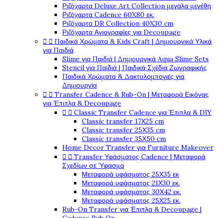
Ριζόχαρτα Deluxe Art Collection μεγάλα μεγέθη
Ριζόχαρτα Cadence 60X80 εκ.
Ριζόχαρτα DR Collection 40X30 cm
Ριζόχαρτα Αγιογραφίες για Decoupage
Παιδικά Χρώματα & Kids Craft | Δημιουργικά Υλικά


για Παιδιά
Slime για Παιδιά | Δημιουργικά Aqua Slime Sets
Stencil για Παιδιά | Παιδικά Σχέδια Ζωγραφικής
Παιδικά Χρώματα & Δακτυλομπογιές για
Δημιουργία
Transfer Cadence & Rub-On | Μεταφορά Εικόνας


για Έπιπλα & Decoupage
Classic Transfer Cadence για Έπιπλα & DIY


Classic transfer 17Χ25 cm
Classic transfer 25Χ35 cm
Classic transfer 35Χ50 cm
Home Decor Transfer για Furniture Makeover
Transfer Υφάσματος Cadence | Μεταφορά


Σχεδίων σε Ύφασμα
Μεταφορά υφάσματος 25Χ35 εκ
Μεταφορά υφάσματος 21Χ30 εκ.
Μεταφορά υφάσματος 30Χ42 εκ.
Μεταφορά υφάσματος 25Χ25 εκ.
Rub-On Transfer για Έπιπλα & Decoupage |