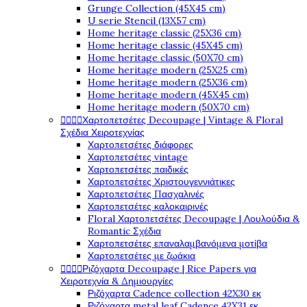
Grunge Collection (45X45 cm)
U serie Stencil (13X57 cm)
Home heritage classic (25X36 cm)
Home heritage classic (45X45 cm)
Home heritage classic (50X70 cm)
Home heritage modern (25X25 cm)
Home heritage modern (25X36 cm)
Home heritage modern (45X45 cm)
Home heritage modern (50X70 cm)
Χαρτοπετσέτες Decoupage | Vintage & Floral




Σχέδια Χειροτεχνίας
Χαρτοπετσέτες διάφορες
Χαρτοπετσέτες vintage
Χαρτοπετσέτες παιδικές
Χαρτοπετσέτες Χριστουγεννιάτικες
Χαρτοπετσέτες Πασχαλινές
Χαρτοπετσέτες καλοκαιρινές
Floral Χαρτοπετσέτες Decoupage | Λουλούδια &
Romantic Σχέδια
Χαρτοπετσέτες επαναλαμβανόμενα μοτίβα
Χαρτοπετσέτες με ζωάκια
Ριζόχαρτα Decoupage | Rice Papers για




Χειροτεχνία & Δημιουργίες
Ριζόχαρτα Cadence collection 42X30 εκ
Ριζόχαρτα metal leaf Cadence 42X31 εκ