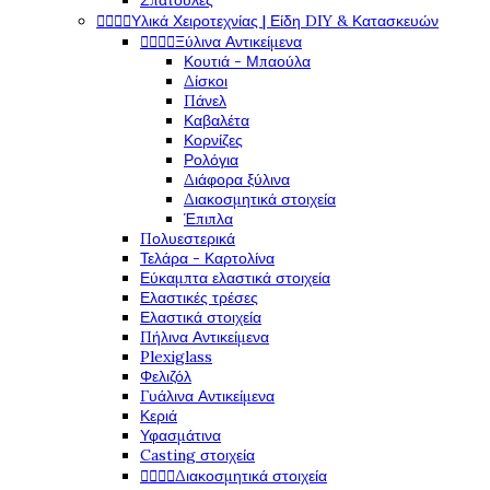
Σπάτουλες
Υλικά Χειροτεχνίας | Είδη DIY & Κατασκευών




Ξύλινα Αντικείμενα




Κουτιά - Μπαούλα
Δίσκοι
Πάνελ
Καβαλέτα
Κορνίζες
Ρολόγια
Διάφορα ξύλινα
Διακοσμητικά στοιχεία
Έπιπλα
Πολυεστερικά
Τελάρα - Καρτολίνα
Εύκαμπτα ελαστικά στοιχεία
Ελαστικές τρέσες
Ελαστικά στοιχεία
Πήλινα Αντικείμενα
Plexiglass
Φελιζόλ
Γυάλινα Αντικείμενα
Κεριά
Υφασμάτινα
Casting στοιχεία
Διακοσμητικά στοιχεία



