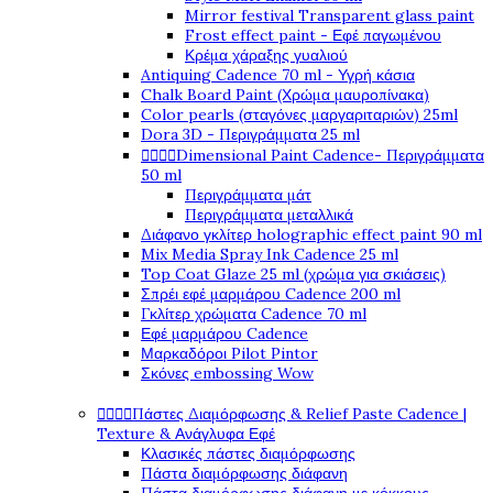
Mirror festival Transparent glass paint
Frost effect paint - Εφέ παγωμένου
Κρέμα χάραξης γυαλιού
Antiquing Cadence 70 ml - Υγρή κάσια
Chalk Board Paint (Χρώμα μαυροπίνακα)
Color pearls (σταγόνες μαργαριταριών) 25ml
Dora 3D - Περιγράμματα 25 ml
Dimensional Paint Cadence- Περιγράμματα




50 ml
Περιγράμματα μάτ
Περιγράμματα μεταλλικά
Διάφανο γκλίτερ holographic effect paint 90 ml
Mix Media Spray Ink Cadence 25 ml
Top Coat Glaze 25 ml (χρώμα για σκιάσεις)
Σπρέι εφέ μαρμάρου Cadence 200 ml
Γκλίτερ χρώματα Cadence 70 ml
Εφέ μαρμάρου Cadence
Μαρκαδόροι Pilot Pintor
Σκόνες embossing Wow
Πάστες Διαμόρφωσης & Relief Paste Cadence |




Texture & Ανάγλυφα Εφέ
Κλασικές πάστες διαμόρφωσης
Πάστα διαμόρφωσης διάφανη