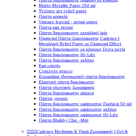
Πάστα διαμόρφωσης διάφανη με κόκκους
Matte Metallic Paste 250 ml
Texture art relief paste
Πάστα κρακελέ
Vintage legend - αντικέ γκέσο
Πάστα εφέ πέτρας
Πάστα διαμόρφωσης μεταλλική λεία
Diamond Πάστα Διαμόρφωσης Cadence |
Μεταλλική Relief Paste με Diamond Effect
Πάστα διαμόρφωσης με κόκκους Dora perla
Πάστα διαμόρφωσης Hi-Lite
Πάστα διαμόρφωσης γκλίτερ
Εφέ μπετόν
Concrete stucco
Expanding (διογκωτική) πάστα διαμόρφωσης
Ελαστική πάστα διαμόφωσης
Πάστα γλυπτικής ζωγραφικής
Πάστα διαμόρφωσης mixion
Πάστες χιονιού
Πάστα διαμόρφωσης υφάσματος Fashion 50 ml
Πάστα διαμόρφωσης υφάσματος γκλίτερ
Πάστα διαμόρφωσης υφάσματος Hi-Lite
Πάστα Shabby Chic -Μάτ
Cadence Mediums & Υλικά Ζωγραφικής | Gel &



