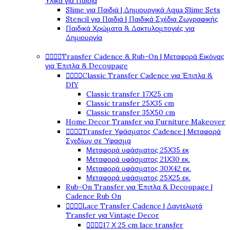
Υλικά για Παιδιά
Slime για Παιδιά | Δημιουργικά Aqua Slime Sets
Stencil για Παιδιά | Παιδικά Σχέδια Ζωγραφικής
Παιδικά Χρώματα & Δακτυλομπογιές για
Δημιουργία
Transfer Cadence & Rub-On | Μεταφορά Εικόνας




για Έπιπλα & Decoupage
Classic Transfer Cadence για Έπιπλα &




DIY
Classic transfer 17Χ25 cm
Classic transfer 25Χ35 cm
Classic transfer 35Χ50 cm
Home Decor Transfer για Furniture Makeover
Transfer Υφάσματος Cadence | Μεταφορά




Σχεδίων σε Ύφασμα
Μεταφορά υφάσματος 25Χ35 εκ
Μεταφορά υφάσματος 21Χ30 εκ.
Μεταφορά υφάσματος 30Χ42 εκ.
Μεταφορά υφάσματος 25Χ25 εκ.
Rub-On Transfer για Έπιπλα & Decoupage |
Cadence Rub On
Lace Transfer Cadence | Δαντελωτά




Transfer για Vintage Decor
17 Χ 25 cm lace transfer



