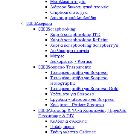
Μεταλλικά στοιχεία
Διάφορα διακοσμητικά στοιχεία
Chipboard στοιχεία
Διακοσμητικά λουλούδια
Διάφορα




Scrapbooking




Χαρτιά scrapbooking ITD
Χαρτιά scrapbooking RePrint
Χαρτιά scrapbooking Scrapberry's
Διπλόκαρφα στοιχεία
Μήτρες
Διακορευτές - Κοπτικά
Sospeso Trasparente




Τυπωμένα μοτίβα για Sospeso
Τυπωμένα μοτίβα για Sospeso
Holographic
Τυπωμένα μοτίβα για Sospeso Gold
Υφάσματα για Sospeso
Εργαλεία - αξεσουάρ για Sospeso
Χρώματα - Ρητίνες Sospeso
Αξεσουάρ & Υλικά Χειροτεχνίας | Εργαλεία




Decoupage & DIY
Καλούπια σιλικόνης
Πηλός αέρος
Σκόνη γκλίττερ Cadence