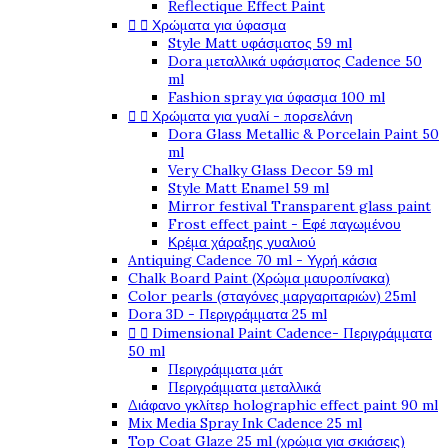
Reflectique Effect Paint
Χρώματα για ύφασμα


Style Matt υφάσματος 59 ml
Dora μεταλλικά υφάσματος Cadence 50
ml
Fashion spray για ύφασμα 100 ml
Χρώματα για γυαλί - πορσελάνη


Dora Glass Metallic & Porcelain Paint 50
ml
Very Chalky Glass Decor 59 ml
Style Matt Enamel 59 ml
Mirror festival Transparent glass paint
Frost effect paint - Εφέ παγωμένου
Κρέμα χάραξης γυαλιού
Antiquing Cadence 70 ml - Υγρή κάσια
Chalk Board Paint (Χρώμα μαυροπίνακα)
Color pearls (σταγόνες μαργαριταριών) 25ml
Dora 3D - Περιγράμματα 25 ml
Dimensional Paint Cadence- Περιγράμματα


50 ml
Περιγράμματα μάτ
Περιγράμματα μεταλλικά
Διάφανο γκλίτερ holographic effect paint 90 ml
Mix Media Spray Ink Cadence 25 ml
Top Coat Glaze 25 ml (χρώμα για σκιάσεις)