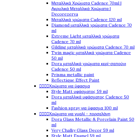
Μεταλλικά Χρώματα Cadence 70ml |
Ακρυλικά Μεταλλικά Χρώματα |
Decorezerva
Μεταλλικά χρώματα Cadence 120 ml
Diamond μεταλλικά χρώματα Cadence 70
ml
Extreme Light μεταλλικά χρώματα
Cadence 70 ml
Gilding μεταλλικά χρώματα Cadence 70 ml
Twin magic μεταλλικά χρώματα Cadence
50 ml
Dora μεταλλικά χρώματα κερί-σαπούνι
Cadence 50 ml
Prisma metallic paint
Reflectique Effect Paint
Χρώματα για ύφασμα




Style Matt υφάσματος 59 ml
Dora μεταλλικά υφάσματος Cadence 50
ml
Fashion spray για ύφασμα 100 ml
Χρώματα για γυαλί - πορσελάνη




Dora Glass Metallic & Porcelain Paint 50
ml
Very Chalky Glass Decor 59 ml
Style Matt Enamel 59 ml