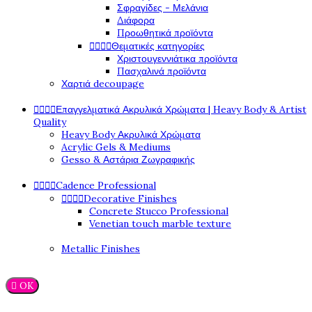
Σφραγίδες - Μελάνια
Διάφορα
Προωθητικά προϊόντα
Θεματικές κατηγορίες




Χριστουγεννιάτικα προϊόντα
Πασχαλινά προϊόντα
Χαρτιά decoupage
Επαγγελματικά Ακρυλικά Χρώματα | Heavy Body & Artist




Quality
Heavy Body Ακρυλικά Χρώματα
Acrylic Gels & Mediums
Gesso & Αστάρια Ζωγραφικής
Cadence Professional




Decorative Finishes




Concrete Stucco Professional
Venetian touch marble texture
Metallic Finishes
OK
