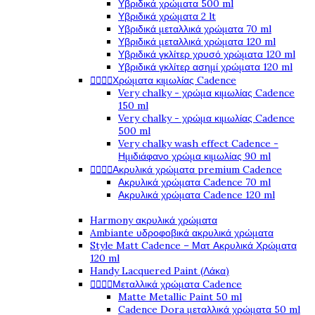
Υβριδικά χρώματα 500 ml
Υβριδικά χρώματα 2 lt
Υβριδικά μεταλλικά χρώματα 70 ml
Υβριδικά μεταλλικά χρώματα 120 ml
Υβριδικά γκλίτερ χρυσό χρώματα 120 ml
Υβριδικά γκλίτερ ασημί χρώματα 120 ml
Χρώματα κιμωλίας Cadence




Very chalky - χρώμα κιμωλίας Cadence
150 ml
Very chalky - χρώμα κιμωλίας Cadence
500 ml
Very chalky wash effect Cadence -
Ημιδιάφανο χρώμα κιμωλίας 90 ml
Ακρυλικά χρώματα premium Cadence




Ακρυλικά χρώματα Cadence 70 ml
Ακρυλικά χρώματα Cadence 120 ml
Harmony ακρυλικά χρώματα
Ambiante υδροφοβικά ακρυλικά χρώματα
Style Matt Cadence – Ματ Ακρυλικά Χρώματα
120 ml
Handy Lacquered Paint (Λάκα)
Μεταλλικά χρώματα Cadence




Matte Metallic Paint 50 ml
Cadence Dora μεταλλικά χρώματα 50 ml