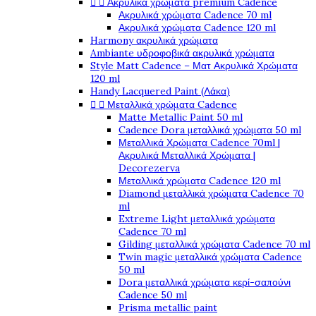
Ακρυλικά χρώματα premium Cadence


Ακρυλικά χρώματα Cadence 70 ml
Ακρυλικά χρώματα Cadence 120 ml
Harmony ακρυλικά χρώματα
Ambiante υδροφοβικά ακρυλικά χρώματα
Style Matt Cadence – Ματ Ακρυλικά Χρώματα
120 ml
Handy Lacquered Paint (Λάκα)
Μεταλλικά χρώματα Cadence


Matte Metallic Paint 50 ml
Cadence Dora μεταλλικά χρώματα 50 ml
Μεταλλικά Χρώματα Cadence 70ml |
Ακρυλικά Μεταλλικά Χρώματα |
Decorezerva
Μεταλλικά χρώματα Cadence 120 ml
Diamond μεταλλικά χρώματα Cadence 70
ml
Extreme Light μεταλλικά χρώματα
Cadence 70 ml
Gilding μεταλλικά χρώματα Cadence 70 ml
Twin magic μεταλλικά χρώματα Cadence
50 ml
Dora μεταλλικά χρώματα κερί-σαπούνι
Cadence 50 ml
Prisma metallic paint