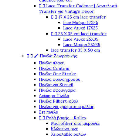
Cadence Rub On
Lace Transfer Cadence | Δαντελωτά


Transfer για Vintage Decor
17 Χ 25 cm lace transfer


lace Μαύρο 17X25
Lace Λευκό 17X25
25 X 35 cm lace transfer


Lace Λευκό 25X35
Lace Μαύρο 25X35
lace transfer 35 Χ 50 cm
🖌️ Πινέλα Ζωγραφικής


Πινέλα πλακέ
Πινέλα Contour
Πινέλα One Stroke
Πινέλα φυλλά χρυσού
Πινέλα για Stencil
Πινέλα σφουγγάρια
Διάφορα Πινέλα
Πινέλα Filbert-οβάλ
Πινέλα για χρώματα κιμωλίας
Σετ πινέλα
Ρολά βαφής - Rollex


Microfiber από μικροίνες
Κλώστινο ριγέ
Χειρολαβές ρολών