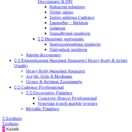
Decoupage & DIY
Καλούπια σιλικόνης
Πηλός αέρος
Σκόνη γκλίττερ Cadence
Σφραγίδες - Μελάνια
Διάφορα
Προωθητικά προϊόντα
Θεματικές κατηγορίες


Χριστουγεννιάτικα προϊόντα
Πασχαλινά προϊόντα
Χαρτιά decoupage
Επαγγελματικά Ακρυλικά Χρώματα | Heavy Body & Artist


Quality
Heavy Body Ακρυλικά Χρώματα
Acrylic Gels & Mediums
Gesso & Αστάρια Ζωγραφικής
Cadence Professional


Decorative Finishes


Concrete Stucco Professional
Venetian touch marble texture
Metallic Finishes
Σύνδεση

Σύνδεση
0
Καλάθι