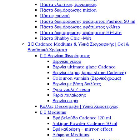
Πάστα γλυπτικής ζωγραφικής
Πάστα διαμόρφωσης mixion
Πάστες χιονιού
Πάστα διαμόρφωσης υφάσματος Fashion 50 ml
Πάστα διαμόρφωσης υφάσματος γκλίτερ
Πάστα διαμόρφωσης υφάσματος Hi-Lite
Πάστα Shabby Chic -Μάτ
Cadence Mediums & Υλικά Ζωγραφικής | Gel &


Βοηθητικά Χρώματα
Βερνίκια Φινιρίσματος


Βερνίκια νερού
Βερνίκι ultimate glaze Cadence
Βερνίκι πέτρας (aqua stone Cadence)
Colouron varnish (Βερνικόχρωμα)
Βερνίκι με βάση διαλύτες
Υγρό γυαλί / resin
Κεριά παλαίωσης
Βερνίκι σπρέι
Κόλλες Decoupage | Υλικά Χειροτεχνίας
Mediums


Εφέ βελούδο Cadence 120 ml
Antique Powder Cadence 70 ml
Εφέ καθρέφτη - mirror effect
Διάφορα Mediums