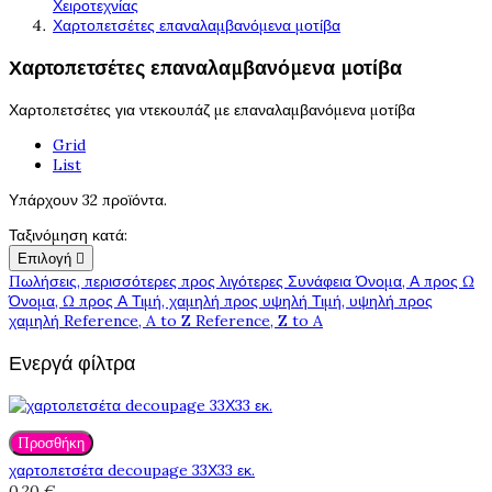
Χειροτεχνίας
Χαρτοπετσέτες επαναλαμβανόμενα μοτίβα
Χαρτοπετσέτες επαναλαμβανόμενα μοτίβα
Χαρτοπετσέτες για ντεκουπάζ με επαναλαμβανόμενα μοτίβα
Grid
List
Υπάρχουν 32 προϊόντα.
Ταξινόμηση κατά:
Επιλογή

Πωλήσεις, περισσότερες προς λιγότερες
Συνάφεια
Όνομα, Α προς Ω
Όνομα, Ω προς Α
Τιμή, χαμηλή προς υψηλή
Τιμή, υψηλή προς
χαμηλή
Reference, A to Z
Reference, Z to A
Ενεργά φίλτρα
Προσθήκη
χαρτοπετσέτα decoupage 33Χ33 εκ.
0,20 €