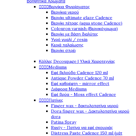
Βοηθητικά Χρώματα
Βερνίκια Φινιρίσματος




Βερνίκια νερού
Βερνίκι ultimate glaze Cadence
Βερνίκι πέτρας (aqua stone Cadence)
Colouron varnish (Βερνικόχρωμα)
Βερνίκι με βάση διαλύτες
Υγρό γυαλί / resin
Κεριά παλαίωσης
Βερνίκι σπρέι
Κόλλες Decoupage | Υλικά Χειροτεχνίας
Mediums




Εφέ βελούδο Cadence 120 ml
Antique Powder Cadence 70 ml
Εφέ καθρέφτη - mirror effect
Διάφορα Mediums
Εφέ βρύα - Moss effect Cadence
Πατίνες




Finger wax - δακτυλοπατίνα νερού
Dora finger wax - Δακτυλοπατίνα νερού
dora
Patina Spray
Rusty - Πατίνα για εφέ σκουριάς
Distress Paste Cadence 150 ml (μάτ