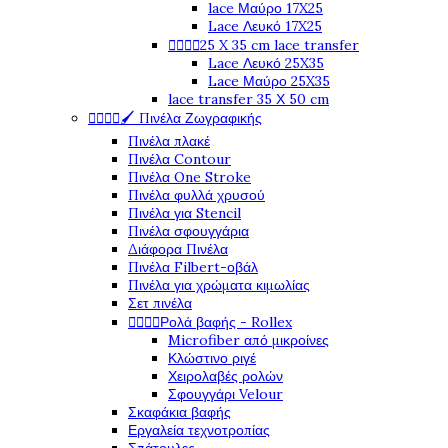
lace Μαύρο 17X25
Lace Λευκό 17X25
25 X 35 cm lace transfer




Lace Λευκό 25X35
Lace Μαύρο 25X35
lace transfer 35 Χ 50 cm
🖌️ Πινέλα Ζωγραφικής




Πινέλα πλακέ
Πινέλα Contour
Πινέλα One Stroke
Πινέλα φυλλά χρυσού
Πινέλα για Stencil
Πινέλα σφουγγάρια
Διάφορα Πινέλα
Πινέλα Filbert-οβάλ
Πινέλα για χρώματα κιμωλίας
Σετ πινέλα
Ρολά βαφής - Rollex




Microfiber από μικροίνες
Κλώστινο ριγέ
Χειρολαβές ρολών
Σφουγγάρι Velour
Σκαφάκια βαφής
Εργαλεία τεχνοτροπίας