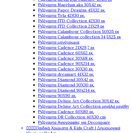
Ριζόχαρτα Nagehan aka 30X42 εκ.
Ριζόχαρτα Paper Designs 45X32 εκ.
Ριζόχαρτα Tela 42Χ30 εκ.
Ριζόχαρτα ITD Collection 42X30 εκ
Ριζόχαρτα ITD Collection 21X29 εκ
Ριζόχαρτα Calambour Collection 50X35 εκ
Ριζόχαρτα Calambour collection 34,5X25 εκ
Ριζόχαρτα μονόχρωμα
Ριζόχαρτα Cadence 21Χ29,7 εκ
Ριζόχαρτα Cadence 60X62 εκ.
Ριζόχαρτα Cadence 30X68 εκ.
Ριζόχαρτα Cadence 90X214 εκ.
Ριζόχαρτα Cadence 30X30 εκ.
Ριζόχαρτα dreamart 41X32 εκ.
Ριζόχαρτα Diamond 30X42 εκ.
Ριζόχαρτα Diamond 30X30 εκ.
Ριζόχαρτα Diamond 90x214 εκ.
Ριζόχαρτα 90X90 εκ.
Ριζόχαρτα Deluxe Art Collection 30X42 εκ.
Ριζόχαρτα Deluxe Art Collection μεγάλα μεγέθη
Ριζόχαρτα Cadence 60X80 εκ.
Ριζόχαρτα DR Collection 40X30 cm
Ριζόχαρτα Αγιογραφίες για Decoupage
Παιδικά Χρώματα & Kids Craft | Δημιουργικά



