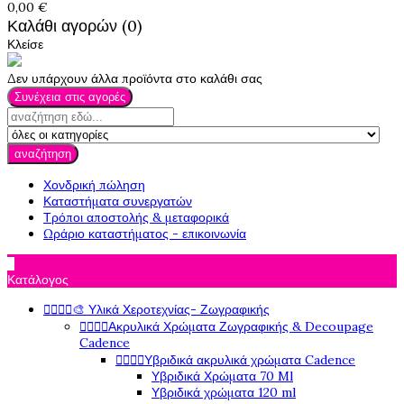
0,00 €
Καλάθι αγορών (0)
Κλείσε
Δεν υπάρχουν άλλα προϊόντα στο καλάθι σας
Συνέχεια στις αγορές
αναζήτηση
Χονδρική πώληση
Καταστήματα συνεργατών
Τρόποι αποστολής & μεταφορικά
Ωράριο καταστήματος - επικοινωνία

Κατάλογος
🎨 Υλικά Χεροτεχνίας- Ζωγραφικής




Ακρυλικά Χρώματα Ζωγραφικής & Decoupage




Cadence
Υβριδικά ακρυλικά χρώματα Cadence




Υβριδικά Χρώματα 70 Ml
Υβριδικά χρώματα 120 ml