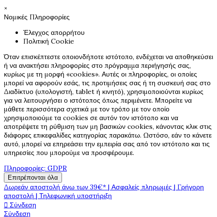
×
Νομικές Πληροφορίες
Έλεγχος απορρήτου
Πολιτική Cookie
Όταν επισκέπτεστε οποιονδήποτε ιστότοπο, ενδέχεται να αποθηκεύσει
ή να ανακτήσει πληροφορίες στο πρόγραμμα περιήγησής σας,
κυρίως με τη μορφή «cookies». Αυτές οι πληροφορίες, οι οποίες
μπορεί να αφορούν εσάς, τις προτιμήσεις σας ή τη συσκευή σας στο
Διαδίκτυο (υπολογιστή, tablet ή κινητό), χρησιμοποιούνται κυρίως
για να λειτουργήσει ο ιστότοπος όπως περιμένετε. Μπορείτε να
μάθετε περισσότερα σχετικά με τον τρόπο με τον οποίο
χρησιμοποιούμε τα cookies σε αυτόν τον ιστότοπο και να
αποτρέψετε τη ρύθμιση των μη βασικών cookies, κάνοντας κλικ στις
διάφορες επικεφαλίδες κατηγορίας παρακάτω. Ωστόσο, εάν το κάνετε
αυτό, μπορεί να επηρεάσει την εμπειρία σας από τον ιστότοπο και τις
υπηρεσίες που μπορούμε να προσφέρουμε.
Πληροφορίες: GDPR
Επιτρέπονται όλα
Δωρεάν αποστολή άνω των 39€* | Ασφαλείς πληρωμές | Γρήγορη
αποστολή | Τηλεφωνική υποστήριξη
Σύνδεση

Σύνδεση