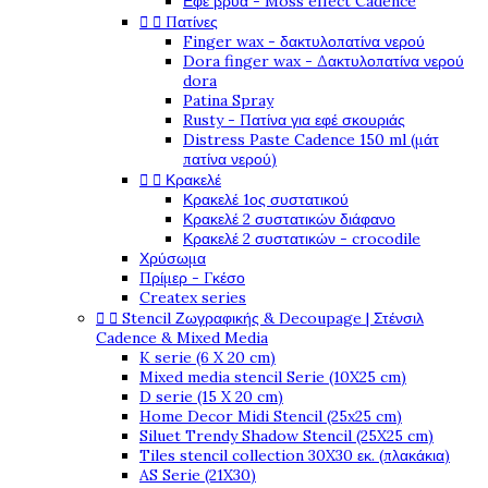
Εφέ βρύα - Moss effect Cadence
Πατίνες


Finger wax - δακτυλοπατίνα νερού
Dora finger wax - Δακτυλοπατίνα νερού
dora
Patina Spray
Rusty - Πατίνα για εφέ σκουριάς
Distress Paste Cadence 150 ml (μάτ
πατίνα νερού)
Κρακελέ


Κρακελέ 1ος συστατικού
Κρακελέ 2 συστατικών διάφανο
Κρακελέ 2 συστατικών - crocodile
Χρύσωμα
Πρίμερ - Γκέσο
Createx series
Stencil Ζωγραφικής & Decoupage | Στένσιλ


Cadence & Mixed Media
K serie (6 X 20 cm)
Mixed media stencil Serie (10X25 cm)
D serie (15 X 20 cm)
Home Decor Midi Stencil (25x25 cm)
Siluet Trendy Shadow Stencil (25X25 cm)
Tiles stencil collection 30X30 εκ. (πλακάκια)
AS Serie (21X30)