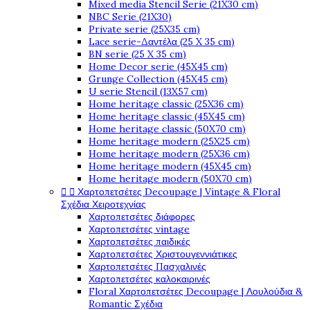
Mixed media Stencil Serie (21X30 cm)
NBC Serie (21X30)
Private serie (25X35 cm)
Lace serie-Δαντέλα (25 X 35 cm)
BN serie (25 X 35 cm)
Home Decor serie (45X45 cm)
Grunge Collection (45X45 cm)
U serie Stencil (13X57 cm)
Home heritage classic (25X36 cm)
Home heritage classic (45X45 cm)
Home heritage classic (50X70 cm)
Home heritage modern (25X25 cm)
Home heritage modern (25X36 cm)
Home heritage modern (45X45 cm)
Home heritage modern (50X70 cm)


Χαρτοπετσέτες Decoupage | Vintage & Floral
Σχέδια Χειροτεχνίας
Χαρτοπετσέτες διάφορες
Χαρτοπετσέτες vintage
Χαρτοπετσέτες παιδικές
Χαρτοπετσέτες Χριστουγεννιάτικες
Χαρτοπετσέτες Πασχαλινές
Χαρτοπετσέτες καλοκαιρινές
Floral Χαρτοπετσέτες Decoupage | Λουλούδια &
Romantic Σχέδια