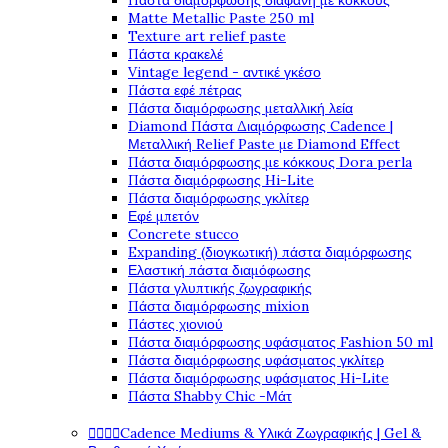
Πάστα διαμόρφωσης διάφανη με κόκκους
Matte Metallic Paste 250 ml
Texture art relief paste
Πάστα κρακελέ
Vintage legend - αντικέ γκέσο
Πάστα εφέ πέτρας
Πάστα διαμόρφωσης μεταλλική λεία
Diamond Πάστα Διαμόρφωσης Cadence |
Μεταλλική Relief Paste με Diamond Effect
Πάστα διαμόρφωσης με κόκκους Dora perla
Πάστα διαμόρφωσης Hi-Lite
Πάστα διαμόρφωσης γκλίτερ
Εφέ μπετόν
Concrete stucco
Expanding (διογκωτική) πάστα διαμόρφωσης
Ελαστική πάστα διαμόφωσης
Πάστα γλυπτικής ζωγραφικής
Πάστα διαμόρφωσης mixion
Πάστες χιονιού
Πάστα διαμόρφωσης υφάσματος Fashion 50 ml
Πάστα διαμόρφωσης υφάσματος γκλίτερ
Πάστα διαμόρφωσης υφάσματος Hi-Lite
Πάστα Shabby Chic -Μάτ




Cadence Mediums & Υλικά Ζωγραφικής | Gel &