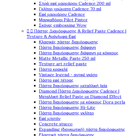
Σπρέι εφέ μαρμάρου Cadence 200 ml
Γκλίτερ χρώματα Cadence 70 ml
Εφέ μαρμάρου Cadence
Μαρκαδόροι Pilot Pintor
Σκόνες embossing Wow


Πάστες Διαμόρφωσης & Relief Paste Cadence |
Texture & Ανάγλυφα Εφέ
Κλασικές πάστες διαμόρφωσης
Πάστα διαμόρφωσης διάφανη
Πάστα διαμόρφωσης διάφανη με κόκκους
Matte Metallic Paste 250 ml
Texture art relief paste
Πάστα κρακελέ
Vintage legend - αντικέ γκέσο
Πάστα εφέ πέτρας
Πάστα διαμόρφωσης μεταλλική λεία
Diamond Πάστα Διαμόρφωσης Cadence |
Μεταλλική Relief Paste με Diamond Effect
Πάστα διαμόρφωσης με κόκκους Dora perla
Πάστα διαμόρφωσης Hi-Lite
Πάστα διαμόρφωσης γκλίτερ
Εφέ μπετόν
Concrete stucco
Expanding (διογκωτική) πάστα διαμόρφωσης
Ελαστική πάστα διαμόφωσης