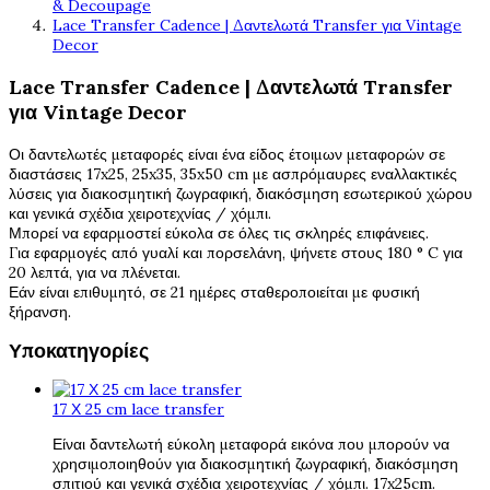
& Decoupage
Lace Transfer Cadence | Δαντελωτά Transfer για Vintage
Decor
Lace Transfer Cadence | Δαντελωτά Transfer
για Vintage Decor
Οι δαντελωτές μεταφορές είναι ένα είδος έτοιμων μεταφορών σε
διαστάσεις 17x25, 25x35, 35x50 cm με ασπρόμαυρες εναλλακτικές
λύσεις για διακοσμητική ζωγραφική, διακόσμηση εσωτερικού χώρου
και γενικά σχέδια χειροτεχνίας / χόμπι.
Μπορεί να εφαρμοστεί εύκολα σε όλες τις σκληρές επιφάνειες.
Για εφαρμογές από γυαλί και πορσελάνη, ψήνετε στους 180 ° C για
20 λεπτά, για να πλένεται.
Εάν είναι επιθυμητό, σε 21 ημέρες σταθεροποιείται με φυσική
ξήρανση.
Υποκατηγορίες
17 Χ 25 cm lace transfer
Είναι δαντελωτή εύκολη μεταφορά εικόνα που μπορούν να
χρησιμοποιηθούν για διακοσμητική ζωγραφική, διακόσμηση
σπιτιού και γενικά σχέδια χειροτεχνίας / χόμπι. 17x25cm.