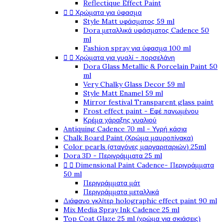
Reflectique Effect Paint


Χρώματα για ύφασμα
Style Matt υφάσματος 59 ml
Dora μεταλλικά υφάσματος Cadence 50
ml
Fashion spray για ύφασμα 100 ml


Χρώματα για γυαλί - πορσελάνη
Dora Glass Metallic & Porcelain Paint 50
ml
Very Chalky Glass Decor 59 ml
Style Matt Enamel 59 ml
Mirror festival Transparent glass paint
Frost effect paint - Εφέ παγωμένου
Κρέμα χάραξης γυαλιού
Antiquing Cadence 70 ml - Υγρή κάσια
Chalk Board Paint (Χρώμα μαυροπίνακα)
Color pearls (σταγόνες μαργαριταριών) 25ml
Dora 3D - Περιγράμματα 25 ml


Dimensional Paint Cadence- Περιγράμματα
50 ml
Περιγράμματα μάτ
Περιγράμματα μεταλλικά
Διάφανο γκλίτερ holographic effect paint 90 ml
Mix Media Spray Ink Cadence 25 ml
Top Coat Glaze 25 ml (χρώμα για σκιάσεις)