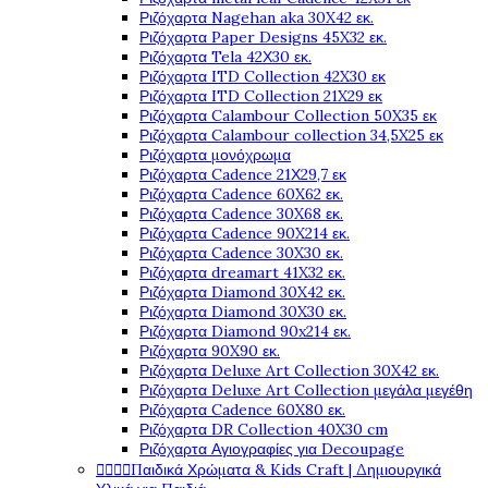
Ριζόχαρτα Nagehan aka 30X42 εκ.
Ριζόχαρτα Paper Designs 45X32 εκ.
Ριζόχαρτα Tela 42Χ30 εκ.
Ριζόχαρτα ITD Collection 42X30 εκ
Ριζόχαρτα ITD Collection 21X29 εκ
Ριζόχαρτα Calambour Collection 50X35 εκ
Ριζόχαρτα Calambour collection 34,5X25 εκ
Ριζόχαρτα μονόχρωμα
Ριζόχαρτα Cadence 21Χ29,7 εκ
Ριζόχαρτα Cadence 60X62 εκ.
Ριζόχαρτα Cadence 30X68 εκ.
Ριζόχαρτα Cadence 90X214 εκ.
Ριζόχαρτα Cadence 30X30 εκ.
Ριζόχαρτα dreamart 41X32 εκ.
Ριζόχαρτα Diamond 30X42 εκ.
Ριζόχαρτα Diamond 30X30 εκ.
Ριζόχαρτα Diamond 90x214 εκ.
Ριζόχαρτα 90X90 εκ.
Ριζόχαρτα Deluxe Art Collection 30X42 εκ.
Ριζόχαρτα Deluxe Art Collection μεγάλα μεγέθη
Ριζόχαρτα Cadence 60X80 εκ.
Ριζόχαρτα DR Collection 40X30 cm
Ριζόχαρτα Αγιογραφίες για Decoupage




Παιδικά Χρώματα & Kids Craft | Δημιουργικά