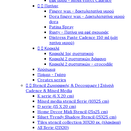
Εφέ βρύα - Moss effect Cadence


Πατίνες
Finger wax - δακτυλοπατίνα νερού
Dora finger wax - Δακτυλοπατίνα νερού
dora
Patina Spray
Rusty - Πατίνα για εφέ σκουριάς
Distress Paste Cadence 150 ml (μάτ
πατίνα νερού)


Κρακελέ
Κρακελέ 1ος συστατικού
Κρακελέ 2 συστατικών διάφανο
Κρακελέ 2 συστατικών - crocodile
Χρύσωμα
Πρίμερ - Γκέσο
Createx series


Stencil Ζωγραφικής & Decoupage | Στένσιλ
Cadence & Mixed Media
K serie (6 X 20 cm)
Mixed media stencil Serie (10X25 cm)
D serie (15 X 20 cm)
Home Decor Midi Stencil (25x25 cm)
Siluet Trendy Shadow Stencil (25X25 cm)
Tiles stencil collection 30X30 εκ. (πλακάκια)
AS Serie (21X30)