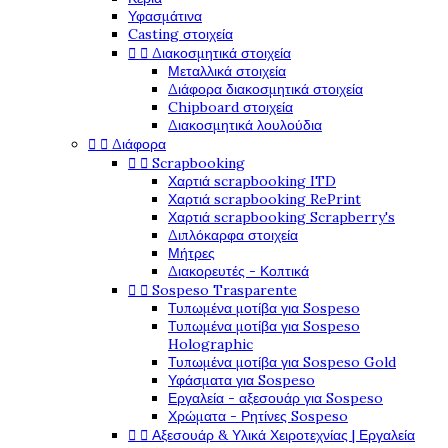
Υφασμάτινα
Casting στοιχεία


Διακοσμητικά στοιχεία
Μεταλλικά στοιχεία
Διάφορα διακοσμητικά στοιχεία
Chipboard στοιχεία
Διακοσμητικά λουλούδια


Διάφορα


Scrapbooking
Χαρτιά scrapbooking ITD
Χαρτιά scrapbooking RePrint
Χαρτιά scrapbooking Scrapberry's
Διπλόκαρφα στοιχεία
Μήτρες
Διακορευτές - Κοπτικά


Sospeso Trasparente
Τυπωμένα μοτίβα για Sospeso
Τυπωμένα μοτίβα για Sospeso
Holographic
Τυπωμένα μοτίβα για Sospeso Gold
Υφάσματα για Sospeso
Εργαλεία - αξεσουάρ για Sospeso
Χρώματα - Ρητίνες Sospeso


Αξεσουάρ & Υλικά Χειροτεχνίας | Εργαλεία