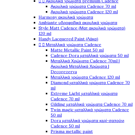


Ακρυλικά χρώματα premium Cadence
Ακρυλικά χρώματα Cadence 70 ml
Ακρυλικά χρώματα Cadence 120 ml
Harmony ακρυλικά χρώματα
Ambiante υδροφοβικά ακρυλικά χρώματα
Style Matt Cadence (Ματ ακρυλικά χρώματα)
120 ml
Handy Lacquered Paint (Λάκα)


Μεταλλικά χρώματα Cadence
Matte Metallic Paint 50 ml
Cadence Dora μεταλλικά χρώματα 50 ml
Μεταλλικά Χρώματα Cadence 70ml |
Ακρυλικά Μεταλλικά Χρώματα |
Decorezerva
Μεταλλικά χρώματα Cadence 120 ml
Diamond μεταλλικά χρώματα Cadence 70
ml
Extreme Light μεταλλικά χρώματα
Cadence 70 ml
Gilding μεταλλικά χρώματα Cadence 70 ml
Twin magic μεταλλικά χρώματα Cadence
50 ml
Dora μεταλλικά χρώματα κερί-σαπούνι
Cadence 50 ml
Prisma metallic paint