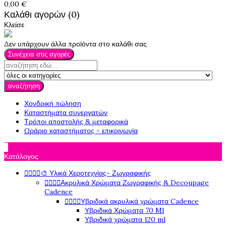
0,00 €
Καλάθι αγορών (0)
Κλείσε
Δεν υπάρχουν άλλα προϊόντα στο καλάθι σας
Συνέχεια στις αγορές
αναζήτηση
Χονδρική πώληση
Καταστήματα συνεργατών
Τρόποι αποστολής & μεταφορικά
Ωράριο καταστήματος - επικοινωνία

Κατάλογος




🎨 Υλικά Χεροτεχνίας- Ζωγραφικής




Ακρυλικά Χρώματα Ζωγραφικής & Decoupage
Cadence




Υβριδικά ακρυλικά χρώματα Cadence
Υβριδικά Χρώματα 70 Ml
Υβριδικά χρώματα 120 ml