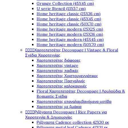
Grunge Collection (45X45 cm)
U serie Stencil (13X57 cm)
Home heritage classic (25X36 cm)
Home heritage classic (45X45 cm)
Home heritage classic (50X70 cm)
Home heritage modern (25X25 cm)
Home heritage modern (25X36 cm)
Home heritage modern (45X45 cm)
Home heritage modern (50X70 cm)




Χαρτοπετσέτες Decoupage | Vintage & Floral
Σχέδια Χειροτεχνίας
Χαρτοπετσέτες διάφορες
Χαρτοπετσέτες vintage
Χαρτοπετσέτες παιδικές
Χαρτοπετσέτες Χριστουγεννιάτικες
Χαρτοπετσέτες Πασχαλινές
Χαρτοπετσέτες καλοκαιρινές
Floral Χαρτοπετσέτες Decoupage | Λουλούδια &
Romantic Σχέδια
Χαρτοπετσέτες επαναλαμβανόμενα μοτίβα
Χαρτοπετσέτες με ζωάκια




Ριζόχαρτα Decoupage | Rice Papers για
Χειροτεχνία & Δημιουργίες
Ριζόχαρτα Cadence collection 42X30 εκ
Ριζόχαρτα metal leaf Cadence 42X31 εκ