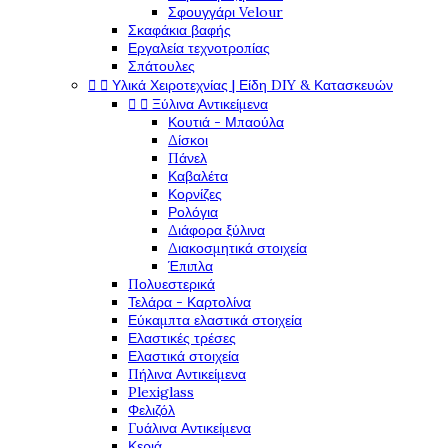
Σφουγγάρι Velour
Σκαφάκια βαφής
Εργαλεία τεχνοτροπίας
Σπάτουλες


Υλικά Χειροτεχνίας | Είδη DIY & Κατασκευών


Ξύλινα Αντικείμενα
Κουτιά - Μπαούλα
Δίσκοι
Πάνελ
Καβαλέτα
Κορνίζες
Ρολόγια
Διάφορα ξύλινα
Διακοσμητικά στοιχεία
Έπιπλα
Πολυεστερικά
Τελάρα - Καρτολίνα
Εύκαμπτα ελαστικά στοιχεία
Ελαστικές τρέσες
Ελαστικά στοιχεία
Πήλινα Αντικείμενα
Plexiglass
Φελιζόλ
Γυάλινα Αντικείμενα
Κεριά