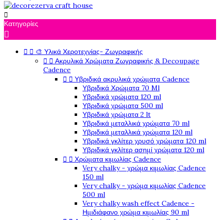

Κατηγορίες



🎨 Υλικά Χεροτεχνίας- Ζωγραφικής


Ακρυλικά Χρώματα Ζωγραφικής & Decoupage
Cadence


Υβριδικά ακρυλικά χρώματα Cadence
Υβριδικά Χρώματα 70 Ml
Υβριδικά χρώματα 120 ml
Υβριδικά χρώματα 500 ml
Υβριδικά χρώματα 2 lt
Υβριδικά μεταλλικά χρώματα 70 ml
Υβριδικά μεταλλικά χρώματα 120 ml
Υβριδικά γκλίτερ χρυσό χρώματα 120 ml
Υβριδικά γκλίτερ ασημί χρώματα 120 ml


Χρώματα κιμωλίας Cadence
Very chalky - χρώμα κιμωλίας Cadence
150 ml
Very chalky - χρώμα κιμωλίας Cadence
500 ml
Very chalky wash effect Cadence -
Ημιδιάφανο χρώμα κιμωλίας 90 ml