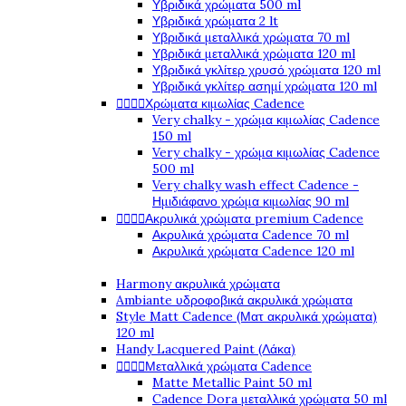
Υβριδικά χρώματα 500 ml
Υβριδικά χρώματα 2 lt
Υβριδικά μεταλλικά χρώματα 70 ml
Υβριδικά μεταλλικά χρώματα 120 ml
Υβριδικά γκλίτερ χρυσό χρώματα 120 ml
Υβριδικά γκλίτερ ασημί χρώματα 120 ml




Χρώματα κιμωλίας Cadence
Very chalky - χρώμα κιμωλίας Cadence
150 ml
Very chalky - χρώμα κιμωλίας Cadence
500 ml
Very chalky wash effect Cadence -
Ημιδιάφανο χρώμα κιμωλίας 90 ml




Ακρυλικά χρώματα premium Cadence
Ακρυλικά χρώματα Cadence 70 ml
Ακρυλικά χρώματα Cadence 120 ml
Harmony ακρυλικά χρώματα
Ambiante υδροφοβικά ακρυλικά χρώματα
Style Matt Cadence (Ματ ακρυλικά χρώματα)
120 ml
Handy Lacquered Paint (Λάκα)




Μεταλλικά χρώματα Cadence
Matte Metallic Paint 50 ml
Cadence Dora μεταλλικά χρώματα 50 ml