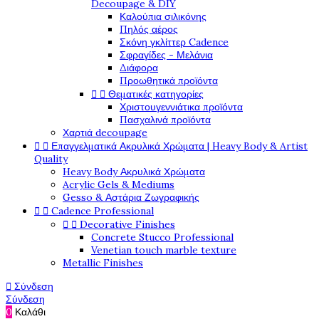
Decoupage & DIY
Καλούπια σιλικόνης
Πηλός αέρος
Σκόνη γκλίττερ Cadence
Σφραγίδες - Μελάνια
Διάφορα
Προωθητικά προϊόντα


Θεματικές κατηγορίες
Χριστουγεννιάτικα προϊόντα
Πασχαλινά προϊόντα
Χαρτιά decoupage


Επαγγελματικά Ακρυλικά Χρώματα | Heavy Body & Artist
Quality
Heavy Body Ακρυλικά Χρώματα
Acrylic Gels & Mediums
Gesso & Αστάρια Ζωγραφικής


Cadence Professional


Decorative Finishes
Concrete Stucco Professional
Venetian touch marble texture
Metallic Finishes

Σύνδεση
Σύνδεση
0
Καλάθι