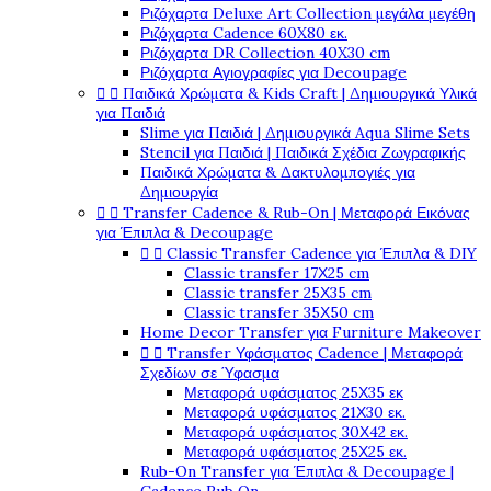
Ριζόχαρτα Deluxe Art Collection μεγάλα μεγέθη
Ριζόχαρτα Cadence 60X80 εκ.
Ριζόχαρτα DR Collection 40X30 cm
Ριζόχαρτα Αγιογραφίες για Decoupage


Παιδικά Χρώματα & Kids Craft | Δημιουργικά Υλικά
για Παιδιά
Slime για Παιδιά | Δημιουργικά Aqua Slime Sets
Stencil για Παιδιά | Παιδικά Σχέδια Ζωγραφικής
Παιδικά Χρώματα & Δακτυλομπογιές για
Δημιουργία


Transfer Cadence & Rub-On | Μεταφορά Εικόνας
για Έπιπλα & Decoupage


Classic Transfer Cadence για Έπιπλα & DIY
Classic transfer 17Χ25 cm
Classic transfer 25Χ35 cm
Classic transfer 35Χ50 cm
Home Decor Transfer για Furniture Makeover


Transfer Υφάσματος Cadence | Μεταφορά
Σχεδίων σε Ύφασμα
Μεταφορά υφάσματος 25Χ35 εκ
Μεταφορά υφάσματος 21Χ30 εκ.
Μεταφορά υφάσματος 30Χ42 εκ.
Μεταφορά υφάσματος 25Χ25 εκ.
Rub-On Transfer για Έπιπλα & Decoupage |