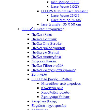
lace Μαύρο 17X25
Lace Λευκό 17X25




25 X 35 cm lace transfer
Lace Λευκό 25X35
Lace Μαύρο 25X35
lace transfer 35 Χ 50 cm




🖌️ Πινέλα Ζωγραφικής
Πινέλα πλακέ
Πινέλα Contour
Πινέλα One Stroke
Πινέλα φυλλά χρυσού
Πινέλα για Stencil
Πινέλα σφουγγάρια
Διάφορα Πινέλα
Πινέλα Filbert-οβάλ
Πινέλα για χρώματα κιμωλίας
Σετ πινέλα




Ρολά βαφής - Rollex
Microfiber από μικροίνες
Κλώστινο ριγέ
Χειρολαβές ρολών
Σφουγγάρι Velour
Σκαφάκια βαφής
Εργαλεία τεχνοτροπίας