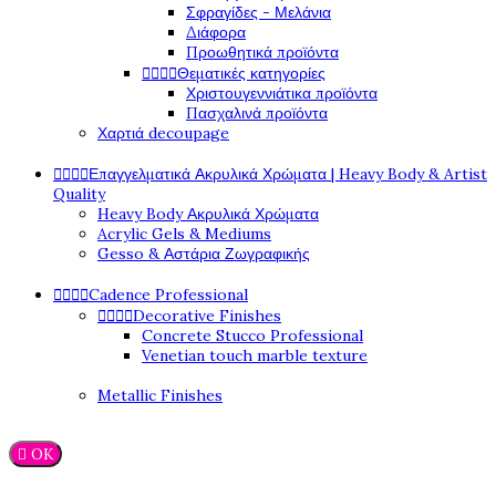
Σφραγίδες - Μελάνια
Διάφορα
Προωθητικά προϊόντα




Θεματικές κατηγορίες
Χριστουγεννιάτικα προϊόντα
Πασχαλινά προϊόντα
Χαρτιά decoupage




Επαγγελματικά Ακρυλικά Χρώματα | Heavy Body & Artist
Quality
Heavy Body Ακρυλικά Χρώματα
Acrylic Gels & Mediums
Gesso & Αστάρια Ζωγραφικής




Cadence Professional




Decorative Finishes
Concrete Stucco Professional
Venetian touch marble texture
Metallic Finishes

OK