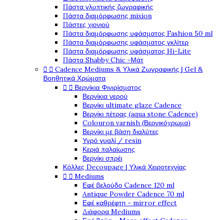
Πάστα γλυπτικής ζωγραφικής
Πάστα διαμόρφωσης mixion
Πάστες χιονιού
Πάστα διαμόρφωσης υφάσματος Fashion 50 ml
Πάστα διαμόρφωσης υφάσματος γκλίτερ
Πάστα διαμόρφωσης υφάσματος Hi-Lite
Πάστα Shabby Chic -Μάτ


Cadence Mediums & Υλικά Ζωγραφικής | Gel &
Βοηθητικά Χρώματα


Βερνίκια Φινιρίσματος
Βερνίκια νερού
Βερνίκι ultimate glaze Cadence
Βερνίκι πέτρας (aqua stone Cadence)
Colouron varnish (Βερνικόχρωμα)
Βερνίκι με βάση διαλύτες
Υγρό γυαλί / resin
Κεριά παλαίωσης
Βερνίκι σπρέι
Κόλλες Decoupage | Υλικά Χειροτεχνίας


Mediums
Εφέ βελούδο Cadence 120 ml
Antique Powder Cadence 70 ml
Εφέ καθρέφτη - mirror effect
Διάφορα Mediums