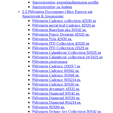
Χαρτοπετσέτες επαναλαμβανόμενα μοτίβα
Χαρτοπετσέτες με ζωάκια


Ριζόχαρτα Decoupage | Rice Papers για
Χειροτεχνία & Δημιουργίες
Ριζόχαρτα Cadence collection 42X30 εκ
Ριζόχαρτα metal leaf Cadence 42X31 εκ
Ριζόχαρτα Nagehan aka 30X42 εκ.
Ριζόχαρτα Paper Designs 45X32 εκ.
Ριζόχαρτα Tela 42Χ30 εκ.
Ριζόχαρτα ITD Collection 42X30 εκ
Ριζόχαρτα ITD Collection 21X29 εκ
Ριζόχαρτα Calambour Collection 50X35 εκ
Ριζόχαρτα Calambour collection 34,5X25 εκ
Ριζόχαρτα μονόχρωμα
Ριζόχαρτα Cadence 21Χ29,7 εκ
Ριζόχαρτα Cadence 60X62 εκ.
Ριζόχαρτα Cadence 30X68 εκ.
Ριζόχαρτα Cadence 90X214 εκ.
Ριζόχαρτα Cadence 30X30 εκ.
Ριζόχαρτα dreamart 41X32 εκ.
Ριζόχαρτα Diamond 30X42 εκ.
Ριζόχαρτα Diamond 30X30 εκ.
Ριζόχαρτα Diamond 90x214 εκ.
Ριζόχαρτα 90X90 εκ.
Ριζόχαρτα Deluxe Art Collection 30X42 εκ.