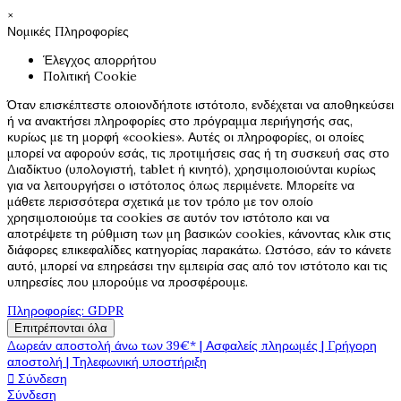
×
Νομικές Πληροφορίες
Έλεγχος απορρήτου
Πολιτική Cookie
Όταν επισκέπτεστε οποιονδήποτε ιστότοπο, ενδέχεται να αποθηκεύσει
ή να ανακτήσει πληροφορίες στο πρόγραμμα περιήγησής σας,
κυρίως με τη μορφή «cookies». Αυτές οι πληροφορίες, οι οποίες
μπορεί να αφορούν εσάς, τις προτιμήσεις σας ή τη συσκευή σας στο
Διαδίκτυο (υπολογιστή, tablet ή κινητό), χρησιμοποιούνται κυρίως
για να λειτουργήσει ο ιστότοπος όπως περιμένετε. Μπορείτε να
μάθετε περισσότερα σχετικά με τον τρόπο με τον οποίο
χρησιμοποιούμε τα cookies σε αυτόν τον ιστότοπο και να
αποτρέψετε τη ρύθμιση των μη βασικών cookies, κάνοντας κλικ στις
διάφορες επικεφαλίδες κατηγορίας παρακάτω. Ωστόσο, εάν το κάνετε
αυτό, μπορεί να επηρεάσει την εμπειρία σας από τον ιστότοπο και τις
υπηρεσίες που μπορούμε να προσφέρουμε.
Πληροφορίες: GDPR
Επιτρέπονται όλα
Δωρεάν αποστολή άνω των 39€* | Ασφαλείς πληρωμές | Γρήγορη
αποστολή | Τηλεφωνική υποστήριξη

Σύνδεση
Σύνδεση