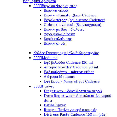
Βοηθητικά Χρώματα




Βερνίκια Φινιρίσματος
Βερνίκια νερού
Βερνίκι ultimate glaze Cadence
Βερνίκι πέτρας (aqua stone Cadence)
Colouron varnish (Βερνικόχρωμα)
Βερνίκι με βάση διαλύτες
Υγρό γυαλί / resin
Κεριά παλαίωσης
Βερνίκι σπρέι
Κόλλες Decoupage | Υλικά Χειροτεχνίας




Mediums
Εφέ βελούδο Cadence 120 ml
Antique Powder Cadence 70 ml
Εφέ καθρέφτη - mirror effect
Διάφορα Mediums
Εφέ βρύα - Moss effect Cadence




Πατίνες
Finger wax - δακτυλοπατίνα νερού
Dora finger wax - Δακτυλοπατίνα νερού
dora
Patina Spray
Rusty - Πατίνα για εφέ σκουριάς
Distress Paste Cadence 150 ml (μάτ