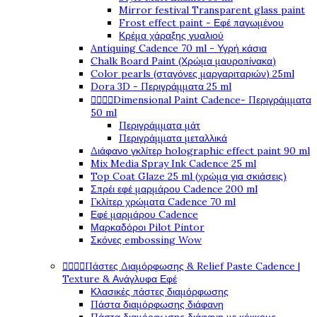
Mirror festival Transparent glass paint
Frost effect paint - Εφέ παγωμένου
Κρέμα χάραξης γυαλιού
Antiquing Cadence 70 ml - Υγρή κάσια
Chalk Board Paint (Χρώμα μαυροπίνακα)
Color pearls (σταγόνες μαργαριταριών) 25ml
Dora 3D - Περιγράμματα 25 ml




Dimensional Paint Cadence- Περιγράμματα
50 ml
Περιγράμματα μάτ
Περιγράμματα μεταλλικά
Διάφανο γκλίτερ holographic effect paint 90 ml
Mix Media Spray Ink Cadence 25 ml
Top Coat Glaze 25 ml (χρώμα για σκιάσεις)
Σπρέι εφέ μαρμάρου Cadence 200 ml
Γκλίτερ χρώματα Cadence 70 ml
Εφέ μαρμάρου Cadence
Μαρκαδόροι Pilot Pintor
Σκόνες embossing Wow




Πάστες Διαμόρφωσης & Relief Paste Cadence |
Texture & Ανάγλυφα Εφέ
Κλασικές πάστες διαμόρφωσης
Πάστα διαμόρφωσης διάφανη