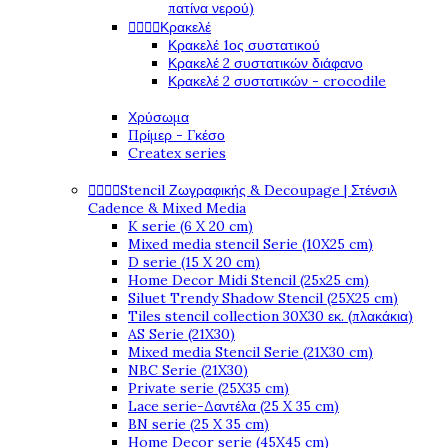
πατίνα νερού)




Κρακελέ
Κρακελέ 1ος συστατικού
Κρακελέ 2 συστατικών διάφανο
Κρακελέ 2 συστατικών - crocodile
Χρύσωμα
Πρίμερ - Γκέσο
Createx series




Stencil Ζωγραφικής & Decoupage | Στένσιλ
Cadence & Mixed Media
K serie (6 X 20 cm)
Mixed media stencil Serie (10X25 cm)
D serie (15 X 20 cm)
Home Decor Midi Stencil (25x25 cm)
Siluet Trendy Shadow Stencil (25X25 cm)
Tiles stencil collection 30X30 εκ. (πλακάκια)
AS Serie (21X30)
Mixed media Stencil Serie (21X30 cm)
NBC Serie (21X30)
Private serie (25X35 cm)
Lace serie-Δαντέλα (25 X 35 cm)
BN serie (25 X 35 cm)
Home Decor serie (45X45 cm)