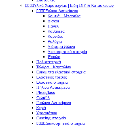
Σπάτουλες




Υλικά Χειροτεχνίας | Είδη DIY & Κατασκευών




Ξύλινα Αντικείμενα
Κουτιά - Μπαούλα
Δίσκοι
Πάνελ
Καβαλέτα
Κορνίζες
Ρολόγια
Διάφορα ξύλινα
Διακοσμητικά στοιχεία
Έπιπλα
Πολυεστερικά
Τελάρα - Καρτολίνα
Εύκαμπτα ελαστικά στοιχεία
Ελαστικές τρέσες
Ελαστικά στοιχεία
Πήλινα Αντικείμενα
Plexiglass
Φελιζόλ
Γυάλινα Αντικείμενα
Κεριά
Υφασμάτινα
Casting στοιχεία




Διακοσμητικά στοιχεία