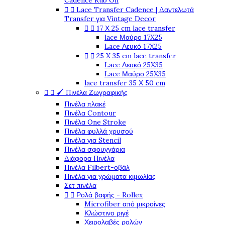
Cadence Rub On


Lace Transfer Cadence | Δαντελωτά
Transfer για Vintage Decor


17 Χ 25 cm lace transfer
lace Μαύρο 17X25
Lace Λευκό 17X25


25 X 35 cm lace transfer
Lace Λευκό 25X35
Lace Μαύρο 25X35
lace transfer 35 Χ 50 cm


🖌️ Πινέλα Ζωγραφικής
Πινέλα πλακέ
Πινέλα Contour
Πινέλα One Stroke
Πινέλα φυλλά χρυσού
Πινέλα για Stencil
Πινέλα σφουγγάρια
Διάφορα Πινέλα
Πινέλα Filbert-οβάλ
Πινέλα για χρώματα κιμωλίας
Σετ πινέλα


Ρολά βαφής - Rollex
Microfiber από μικροίνες
Κλώστινο ριγέ
Χειρολαβές ρολών