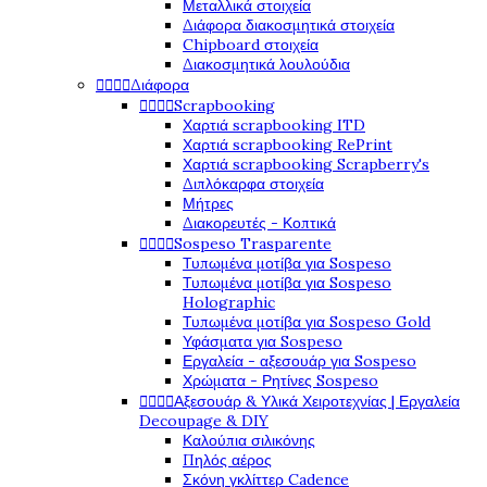
Μεταλλικά στοιχεία
Διάφορα διακοσμητικά στοιχεία
Chipboard στοιχεία
Διακοσμητικά λουλούδια




Διάφορα




Scrapbooking
Χαρτιά scrapbooking ITD
Χαρτιά scrapbooking RePrint
Χαρτιά scrapbooking Scrapberry's
Διπλόκαρφα στοιχεία
Μήτρες
Διακορευτές - Κοπτικά




Sospeso Trasparente
Τυπωμένα μοτίβα για Sospeso
Τυπωμένα μοτίβα για Sospeso
Holographic
Τυπωμένα μοτίβα για Sospeso Gold
Υφάσματα για Sospeso
Εργαλεία - αξεσουάρ για Sospeso
Χρώματα - Ρητίνες Sospeso




Αξεσουάρ & Υλικά Χειροτεχνίας | Εργαλεία
Decoupage & DIY
Καλούπια σιλικόνης
Πηλός αέρος
Σκόνη γκλίττερ Cadence