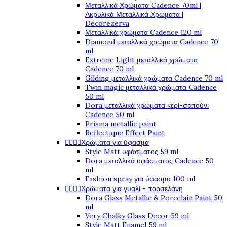
Μεταλλικά Χρώματα Cadence 70ml |
Ακρυλικά Μεταλλικά Χρώματα |
Decorezerva
Μεταλλικά χρώματα Cadence 120 ml
Diamond μεταλλικά χρώματα Cadence 70
ml
Extreme Light μεταλλικά χρώματα
Cadence 70 ml
Gilding μεταλλικά χρώματα Cadence 70 ml
Twin magic μεταλλικά χρώματα Cadence
50 ml
Dora μεταλλικά χρώματα κερί-σαπούνι
Cadence 50 ml
Prisma metallic paint
Reflectique Effect Paint




Χρώματα για ύφασμα
Style Matt υφάσματος 59 ml
Dora μεταλλικά υφάσματος Cadence 50
ml
Fashion spray για ύφασμα 100 ml




Χρώματα για γυαλί - πορσελάνη
Dora Glass Metallic & Porcelain Paint 50
ml
Very Chalky Glass Decor 59 ml
Style Matt Enamel 59 ml