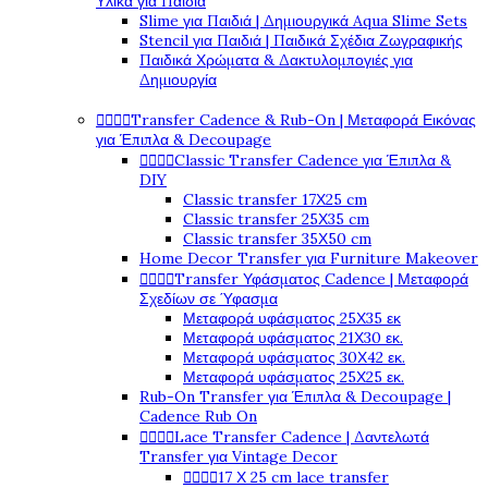
Υλικά για Παιδιά
Slime για Παιδιά | Δημιουργικά Aqua Slime Sets
Stencil για Παιδιά | Παιδικά Σχέδια Ζωγραφικής
Παιδικά Χρώματα & Δακτυλομπογιές για
Δημιουργία




Transfer Cadence & Rub-On | Μεταφορά Εικόνας
για Έπιπλα & Decoupage




Classic Transfer Cadence για Έπιπλα &
DIY
Classic transfer 17Χ25 cm
Classic transfer 25Χ35 cm
Classic transfer 35Χ50 cm
Home Decor Transfer για Furniture Makeover




Transfer Υφάσματος Cadence | Μεταφορά
Σχεδίων σε Ύφασμα
Μεταφορά υφάσματος 25Χ35 εκ
Μεταφορά υφάσματος 21Χ30 εκ.
Μεταφορά υφάσματος 30Χ42 εκ.
Μεταφορά υφάσματος 25Χ25 εκ.
Rub-On Transfer για Έπιπλα & Decoupage |
Cadence Rub On




Lace Transfer Cadence | Δαντελωτά
Transfer για Vintage Decor




17 Χ 25 cm lace transfer