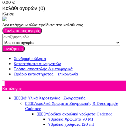
0,00 €
Καλάθι αγορών (0)
Κλείσε
Δεν υπάρχουν άλλα προϊόντα στο καλάθι σας
Συνέχεια στις αγορές
αναζήτηση
Χονδρική πώληση
Καταστήματα συνεργατών
Τρόποι αποστολής & μεταφορικά
Ωράριο καταστήματος - επικοινωνία

Κατάλογος




🎨 Υλικά Χεροτεχνίας- Ζωγραφικής




Ακρυλικά Χρώματα Ζωγραφικής & Decoupage
Cadence




Υβριδικά ακρυλικά χρώματα Cadence
Υβριδικά Χρώματα 70 Ml
Υβριδικά χρώματα 120 ml