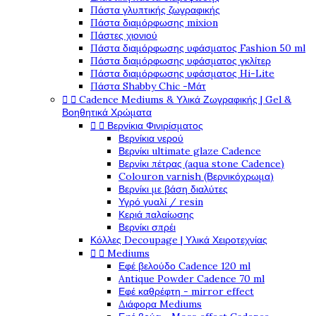
Πάστα γλυπτικής ζωγραφικής
Πάστα διαμόρφωσης mixion
Πάστες χιονιού
Πάστα διαμόρφωσης υφάσματος Fashion 50 ml
Πάστα διαμόρφωσης υφάσματος γκλίτερ
Πάστα διαμόρφωσης υφάσματος Hi-Lite
Πάστα Shabby Chic -Μάτ


Cadence Mediums & Υλικά Ζωγραφικής | Gel &
Βοηθητικά Χρώματα


Βερνίκια Φινιρίσματος
Βερνίκια νερού
Βερνίκι ultimate glaze Cadence
Βερνίκι πέτρας (aqua stone Cadence)
Colouron varnish (Βερνικόχρωμα)
Βερνίκι με βάση διαλύτες
Υγρό γυαλί / resin
Κεριά παλαίωσης
Βερνίκι σπρέι
Κόλλες Decoupage | Υλικά Χειροτεχνίας


Mediums
Εφέ βελούδο Cadence 120 ml
Antique Powder Cadence 70 ml
Εφέ καθρέφτη - mirror effect
Διάφορα Mediums