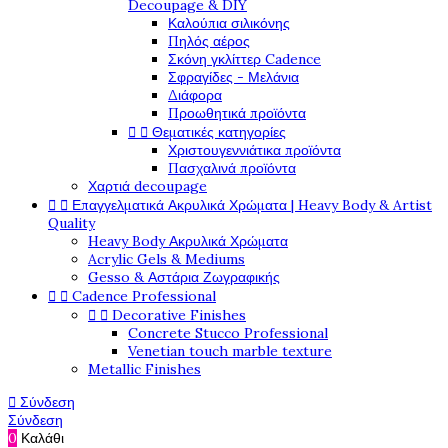
Decoupage & DIY
Καλούπια σιλικόνης
Πηλός αέρος
Σκόνη γκλίττερ Cadence
Σφραγίδες - Μελάνια
Διάφορα
Προωθητικά προϊόντα


Θεματικές κατηγορίες
Χριστουγεννιάτικα προϊόντα
Πασχαλινά προϊόντα
Χαρτιά decoupage


Επαγγελματικά Ακρυλικά Χρώματα | Heavy Body & Artist
Quality
Heavy Body Ακρυλικά Χρώματα
Acrylic Gels & Mediums
Gesso & Αστάρια Ζωγραφικής


Cadence Professional


Decorative Finishes
Concrete Stucco Professional
Venetian touch marble texture
Metallic Finishes

Σύνδεση
Σύνδεση
0
Καλάθι