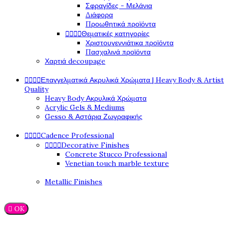
Σφραγίδες - Μελάνια
Διάφορα
Προωθητικά προϊόντα




Θεματικές κατηγορίες
Χριστουγεννιάτικα προϊόντα
Πασχαλινά προϊόντα
Χαρτιά decoupage




Επαγγελματικά Ακρυλικά Χρώματα | Heavy Body & Artist
Quality
Heavy Body Ακρυλικά Χρώματα
Acrylic Gels & Mediums
Gesso & Αστάρια Ζωγραφικής




Cadence Professional




Decorative Finishes
Concrete Stucco Professional
Venetian touch marble texture
Metallic Finishes

OK