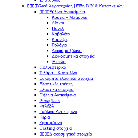
Σπάτουλες




Υλικά Χειροτεχνίας | Είδη DIY & Κατασκευών




Ξύλινα Αντικείμενα
Κουτιά - Μπαούλα
Δίσκοι
Πάνελ
Καβαλέτα
Κορνίζες
Ρολόγια
Διάφορα ξύλινα
Διακοσμητικά στοιχεία
Έπιπλα
Πολυεστερικά
Τελάρα - Καρτολίνα
Εύκαμπτα ελαστικά στοιχεία
Ελαστικές τρέσες
Ελαστικά στοιχεία
Πήλινα Αντικείμενα
Plexiglass
Φελιζόλ
Γυάλινα Αντικείμενα
Κεριά
Υφασμάτινα
Casting στοιχεία




Διακοσμητικά στοιχεία