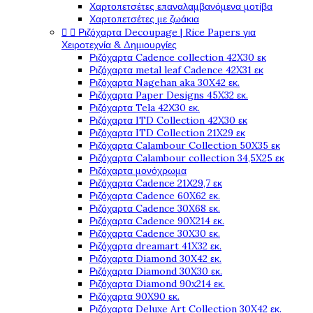
Χαρτοπετσέτες επαναλαμβανόμενα μοτίβα
Χαρτοπετσέτες με ζωάκια


Ριζόχαρτα Decoupage | Rice Papers για
Χειροτεχνία & Δημιουργίες
Ριζόχαρτα Cadence collection 42X30 εκ
Ριζόχαρτα metal leaf Cadence 42X31 εκ
Ριζόχαρτα Nagehan aka 30X42 εκ.
Ριζόχαρτα Paper Designs 45X32 εκ.
Ριζόχαρτα Tela 42Χ30 εκ.
Ριζόχαρτα ITD Collection 42X30 εκ
Ριζόχαρτα ITD Collection 21X29 εκ
Ριζόχαρτα Calambour Collection 50X35 εκ
Ριζόχαρτα Calambour collection 34,5X25 εκ
Ριζόχαρτα μονόχρωμα
Ριζόχαρτα Cadence 21Χ29,7 εκ
Ριζόχαρτα Cadence 60X62 εκ.
Ριζόχαρτα Cadence 30X68 εκ.
Ριζόχαρτα Cadence 90X214 εκ.
Ριζόχαρτα Cadence 30X30 εκ.
Ριζόχαρτα dreamart 41X32 εκ.
Ριζόχαρτα Diamond 30X42 εκ.
Ριζόχαρτα Diamond 30X30 εκ.
Ριζόχαρτα Diamond 90x214 εκ.
Ριζόχαρτα 90X90 εκ.
Ριζόχαρτα Deluxe Art Collection 30X42 εκ.