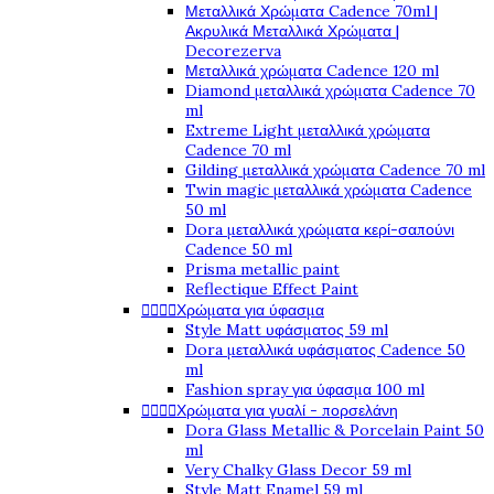
Μεταλλικά Χρώματα Cadence 70ml |
Ακρυλικά Μεταλλικά Χρώματα |
Decorezerva
Μεταλλικά χρώματα Cadence 120 ml
Diamond μεταλλικά χρώματα Cadence 70
ml
Extreme Light μεταλλικά χρώματα
Cadence 70 ml
Gilding μεταλλικά χρώματα Cadence 70 ml
Twin magic μεταλλικά χρώματα Cadence
50 ml
Dora μεταλλικά χρώματα κερί-σαπούνι
Cadence 50 ml
Prisma metallic paint
Reflectique Effect Paint




Χρώματα για ύφασμα
Style Matt υφάσματος 59 ml
Dora μεταλλικά υφάσματος Cadence 50
ml
Fashion spray για ύφασμα 100 ml




Χρώματα για γυαλί - πορσελάνη
Dora Glass Metallic & Porcelain Paint 50
ml
Very Chalky Glass Decor 59 ml
Style Matt Enamel 59 ml