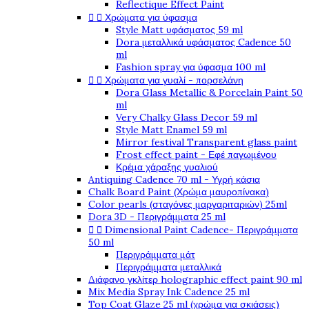
Reflectique Effect Paint


Χρώματα για ύφασμα
Style Matt υφάσματος 59 ml
Dora μεταλλικά υφάσματος Cadence 50
ml
Fashion spray για ύφασμα 100 ml


Χρώματα για γυαλί - πορσελάνη
Dora Glass Metallic & Porcelain Paint 50
ml
Very Chalky Glass Decor 59 ml
Style Matt Enamel 59 ml
Mirror festival Transparent glass paint
Frost effect paint - Εφέ παγωμένου
Κρέμα χάραξης γυαλιού
Antiquing Cadence 70 ml - Υγρή κάσια
Chalk Board Paint (Χρώμα μαυροπίνακα)
Color pearls (σταγόνες μαργαριταριών) 25ml
Dora 3D - Περιγράμματα 25 ml


Dimensional Paint Cadence- Περιγράμματα
50 ml
Περιγράμματα μάτ
Περιγράμματα μεταλλικά
Διάφανο γκλίτερ holographic effect paint 90 ml
Mix Media Spray Ink Cadence 25 ml
Top Coat Glaze 25 ml (χρώμα για σκιάσεις)