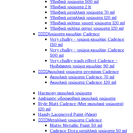
Υβριδικά χρώματα 500 ml
Υβριδικά χρώματα 2 lt
Υβριδικά μεταλλικά χρώματα 70 ml
Υβριδικά μεταλλικά χρώματα 120 ml
Υβριδικά γκλίτερ χρυσό χρώματα 120 ml
Υβριδικά γκλίτερ ασημί χρώματα 120 ml




Χρώματα κιμωλίας Cadence
Very chalky - χρώμα κιμωλίας Cadence
150 ml
Very chalky - χρώμα κιμωλίας Cadence
500 ml
Very chalky wash effect Cadence -
Ημιδιάφανο χρώμα κιμωλίας 90 ml




Ακρυλικά χρώματα premium Cadence
Ακρυλικά χρώματα Cadence 70 ml
Ακρυλικά χρώματα Cadence 120 ml
Harmony ακρυλικά χρώματα
Ambiante υδροφοβικά ακρυλικά χρώματα
Style Matt Cadence (Ματ ακρυλικά χρώματα)
120 ml
Handy Lacquered Paint (Λάκα)




Μεταλλικά χρώματα Cadence
Matte Metallic Paint 50 ml
Cadence Dora μεταλλικά χρώματα 50 ml