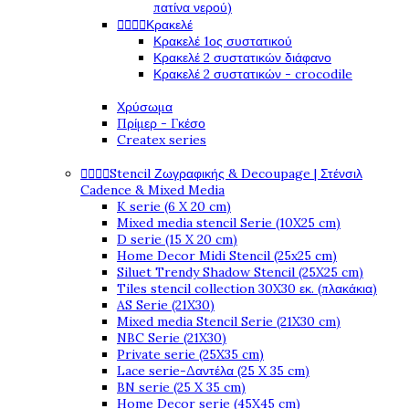
πατίνα νερού)




Κρακελέ
Κρακελέ 1ος συστατικού
Κρακελέ 2 συστατικών διάφανο
Κρακελέ 2 συστατικών - crocodile
Χρύσωμα
Πρίμερ - Γκέσο
Createx series




Stencil Ζωγραφικής & Decoupage | Στένσιλ
Cadence & Mixed Media
K serie (6 X 20 cm)
Mixed media stencil Serie (10X25 cm)
D serie (15 X 20 cm)
Home Decor Midi Stencil (25x25 cm)
Siluet Trendy Shadow Stencil (25X25 cm)
Tiles stencil collection 30X30 εκ. (πλακάκια)
AS Serie (21X30)
Mixed media Stencil Serie (21X30 cm)
NBC Serie (21X30)
Private serie (25X35 cm)
Lace serie-Δαντέλα (25 X 35 cm)
BN serie (25 X 35 cm)
Home Decor serie (45X45 cm)