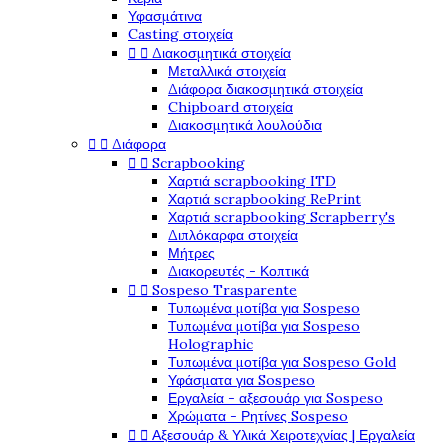
Υφασμάτινα
Casting στοιχεία


Διακοσμητικά στοιχεία
Μεταλλικά στοιχεία
Διάφορα διακοσμητικά στοιχεία
Chipboard στοιχεία
Διακοσμητικά λουλούδια


Διάφορα


Scrapbooking
Χαρτιά scrapbooking ITD
Χαρτιά scrapbooking RePrint
Χαρτιά scrapbooking Scrapberry's
Διπλόκαρφα στοιχεία
Μήτρες
Διακορευτές - Κοπτικά


Sospeso Trasparente
Τυπωμένα μοτίβα για Sospeso
Τυπωμένα μοτίβα για Sospeso
Holographic
Τυπωμένα μοτίβα για Sospeso Gold
Υφάσματα για Sospeso
Εργαλεία - αξεσουάρ για Sospeso
Χρώματα - Ρητίνες Sospeso


Αξεσουάρ & Υλικά Χειροτεχνίας | Εργαλεία