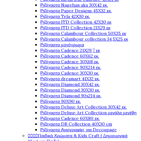
Ριζόχαρτα Nagehan aka 30X42 εκ.
Ριζόχαρτα Paper Designs 45X32 εκ.
Ριζόχαρτα Tela 42Χ30 εκ.
Ριζόχαρτα ITD Collection 42X30 εκ
Ριζόχαρτα ITD Collection 21X29 εκ
Ριζόχαρτα Calambour Collection 50X35 εκ
Ριζόχαρτα Calambour collection 34,5X25 εκ
Ριζόχαρτα μονόχρωμα
Ριζόχαρτα Cadence 21Χ29,7 εκ
Ριζόχαρτα Cadence 60X62 εκ.
Ριζόχαρτα Cadence 30X68 εκ.
Ριζόχαρτα Cadence 90X214 εκ.
Ριζόχαρτα Cadence 30X30 εκ.
Ριζόχαρτα dreamart 41X32 εκ.
Ριζόχαρτα Diamond 30X42 εκ.
Ριζόχαρτα Diamond 30X30 εκ.
Ριζόχαρτα Diamond 90x214 εκ.
Ριζόχαρτα 90X90 εκ.
Ριζόχαρτα Deluxe Art Collection 30X42 εκ.
Ριζόχαρτα Deluxe Art Collection μεγάλα μεγέθη
Ριζόχαρτα Cadence 60X80 εκ.
Ριζόχαρτα DR Collection 40X30 cm
Ριζόχαρτα Αγιογραφίες για Decoupage




Παιδικά Χρώματα & Kids Craft | Δημιουργικά