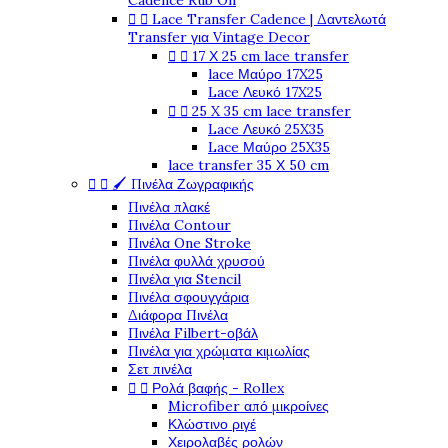
Cadence Rub On


Lace Transfer Cadence | Δαντελωτά
Transfer για Vintage Decor


17 Χ 25 cm lace transfer
lace Μαύρο 17X25
Lace Λευκό 17X25


25 X 35 cm lace transfer
Lace Λευκό 25X35
Lace Μαύρο 25X35
lace transfer 35 Χ 50 cm


🖌️ Πινέλα Ζωγραφικής
Πινέλα πλακέ
Πινέλα Contour
Πινέλα One Stroke
Πινέλα φυλλά χρυσού
Πινέλα για Stencil
Πινέλα σφουγγάρια
Διάφορα Πινέλα
Πινέλα Filbert-οβάλ
Πινέλα για χρώματα κιμωλίας
Σετ πινέλα


Ρολά βαφής - Rollex
Microfiber από μικροίνες
Κλώστινο ριγέ
Χειρολαβές ρολών