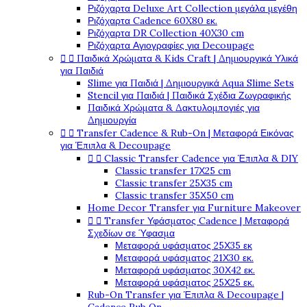
Ριζόχαρτα Deluxe Art Collection μεγάλα μεγέθη
Ριζόχαρτα Cadence 60X80 εκ.
Ριζόχαρτα DR Collection 40X30 cm
Ριζόχαρτα Αγιογραφίες για Decoupage


Παιδικά Χρώματα & Kids Craft | Δημιουργικά Υλικά
για Παιδιά
Slime για Παιδιά | Δημιουργικά Aqua Slime Sets
Stencil για Παιδιά | Παιδικά Σχέδια Ζωγραφικής
Παιδικά Χρώματα & Δακτυλομπογιές για
Δημιουργία


Transfer Cadence & Rub-On | Μεταφορά Εικόνας
για Έπιπλα & Decoupage


Classic Transfer Cadence για Έπιπλα & DIY
Classic transfer 17Χ25 cm
Classic transfer 25Χ35 cm
Classic transfer 35Χ50 cm
Home Decor Transfer για Furniture Makeover


Transfer Υφάσματος Cadence | Μεταφορά
Σχεδίων σε Ύφασμα
Μεταφορά υφάσματος 25Χ35 εκ
Μεταφορά υφάσματος 21Χ30 εκ.
Μεταφορά υφάσματος 30Χ42 εκ.
Μεταφορά υφάσματος 25Χ25 εκ.
Rub-On Transfer για Έπιπλα & Decoupage |