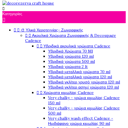

Κατηγορίες



🎨 Υλικά Χεροτεχνίας- Ζωγραφικής


Ακρυλικά Χρώματα Ζωγραφικής & Decoupage
Cadence


Υβριδικά ακρυλικά χρώματα Cadence
Υβριδικά Χρώματα 70 Ml
Υβριδικά χρώματα 120 ml
Υβριδικά χρώματα 500 ml
Υβριδικά χρώματα 2 lt
Υβριδικά μεταλλικά χρώματα 70 ml
Υβριδικά μεταλλικά χρώματα 120 ml
Υβριδικά γκλίτερ χρυσό χρώματα 120 ml
Υβριδικά γκλίτερ ασημί χρώματα 120 ml


Χρώματα κιμωλίας Cadence
Very chalky - χρώμα κιμωλίας Cadence
150 ml
Very chalky - χρώμα κιμωλίας Cadence
500 ml
Very chalky wash effect Cadence -
Ημιδιάφανο χρώμα κιμωλίας 90 ml