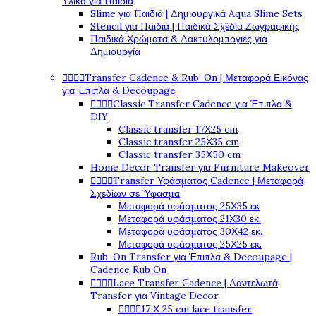
Υλικά για Παιδιά
Slime για Παιδιά | Δημιουργικά Aqua Slime Sets
Stencil για Παιδιά | Παιδικά Σχέδια Ζωγραφικής
Παιδικά Χρώματα & Δακτυλομπογιές για
Δημιουργία




Transfer Cadence & Rub-On | Μεταφορά Εικόνας
για Έπιπλα & Decoupage




Classic Transfer Cadence για Έπιπλα &
DIY
Classic transfer 17Χ25 cm
Classic transfer 25Χ35 cm
Classic transfer 35Χ50 cm
Home Decor Transfer για Furniture Makeover




Transfer Υφάσματος Cadence | Μεταφορά
Σχεδίων σε Ύφασμα
Μεταφορά υφάσματος 25Χ35 εκ
Μεταφορά υφάσματος 21Χ30 εκ.
Μεταφορά υφάσματος 30Χ42 εκ.
Μεταφορά υφάσματος 25Χ25 εκ.
Rub-On Transfer για Έπιπλα & Decoupage |
Cadence Rub On




Lace Transfer Cadence | Δαντελωτά
Transfer για Vintage Decor




17 Χ 25 cm lace transfer