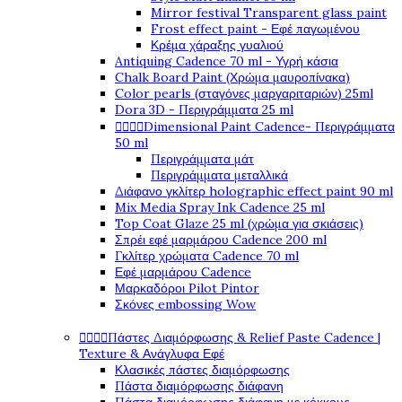
Mirror festival Transparent glass paint
Frost effect paint - Εφέ παγωμένου
Κρέμα χάραξης γυαλιού
Antiquing Cadence 70 ml - Υγρή κάσια
Chalk Board Paint (Χρώμα μαυροπίνακα)
Color pearls (σταγόνες μαργαριταριών) 25ml
Dora 3D - Περιγράμματα 25 ml




Dimensional Paint Cadence- Περιγράμματα
50 ml
Περιγράμματα μάτ
Περιγράμματα μεταλλικά
Διάφανο γκλίτερ holographic effect paint 90 ml
Mix Media Spray Ink Cadence 25 ml
Top Coat Glaze 25 ml (χρώμα για σκιάσεις)
Σπρέι εφέ μαρμάρου Cadence 200 ml
Γκλίτερ χρώματα Cadence 70 ml
Εφέ μαρμάρου Cadence
Μαρκαδόροι Pilot Pintor
Σκόνες embossing Wow




Πάστες Διαμόρφωσης & Relief Paste Cadence |
Texture & Ανάγλυφα Εφέ
Κλασικές πάστες διαμόρφωσης
Πάστα διαμόρφωσης διάφανη