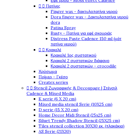
Εφέ βρύα - Moss effect Cadence


Πατίνες
Finger wax - δακτυλοπατίνα νερού
Dora finger wax - Δακτυλοπατίνα νερού
dora
Patina Spray
Rusty - Πατίνα για εφέ σκουριάς
Distress Paste Cadence 150 ml (μάτ
πατίνα νερού)


Κρακελέ
Κρακελέ 1ος συστατικού
Κρακελέ 2 συστατικών διάφανο
Κρακελέ 2 συστατικών - crocodile
Χρύσωμα
Πρίμερ - Γκέσο
Createx series


Stencil Ζωγραφικής & Decoupage | Στένσιλ
Cadence & Mixed Media
K serie (6 X 20 cm)
Mixed media stencil Serie (10X25 cm)
D serie (15 X 20 cm)
Home Decor Midi Stencil (25x25 cm)
Siluet Trendy Shadow Stencil (25X25 cm)
Tiles stencil collection 30X30 εκ. (πλακάκια)
AS Serie (21X30)