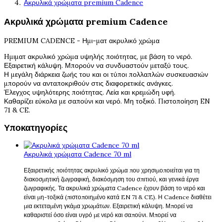
Ακρυλικά χρώματα premium Cadence
Ακρυλικά χρώματα premium Cadence
PREMIUM CADENCE - Ημι-ματ ακρυλικό χρώμα
Hμιματ ακρυλικό χρώμα υψηλής ποιότητας, με βάση το νερό.
Εξαιρετική κάλυψη. Μπορούν να συνδυαστούν μεταξύ τους.
Η μεγάλη διάρκεια ζωής του και οι τύποι πολλαπλών συσκευασιών
μπορούν να ανταποκριθούν στις διαφορετικές ανάγκες.
Έλεγχος υψηλότερης ποιότητας. Λεία και κρεμώδη υφή.
Καθαρίζει εύκολα με σαπούνι και νερό. Μη τοξικό. Πιστοποίηση EN
71 & CE.
Υποκατηγορίες
Ακρυλικά χρώματα Cadence 70 ml
Εξαιρετικής ποιότητας ακρυλικό χρώμα που χρησιμοποιείται για τη
διακοσμητική ζωγραφική, διακόσμηση του σπιτιού, και γενικά έργα
ζωγραφικής. Τα ακρυλικά χρώματα Cadence έχουν βάση το νερό και
είναι μη-τοξικά (πιστοποιημένο κατά EN 71 & CE). Η Cadence διαθέτει
μια εκτεταμένη γκάμα χρωμάτων. Εξαιρετική κάλυψη. Μπορεί να
καθαριστεί όσο είναι υγρό με νερό και σαπούνι. Μπορεί να