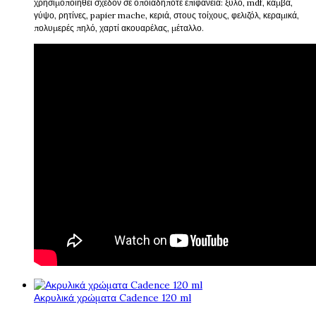
χρησιμοποιηθεί σχεδόν σε οποιαδήποτε επιφάνεια: ξύλο, mdf, καμβά,
γύψο, ρητίνες, papier mache, κεριά, στους τοίχους, φελιζόλ, κεραμικά,
πολυμερές πηλό, χαρτί ακουαρέλας, μέταλλο.
Ακρυλικά χρώματα Cadence 120 ml