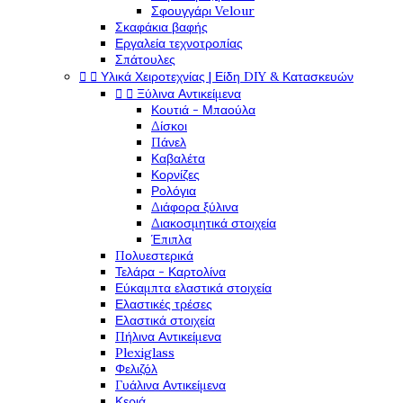
Σφουγγάρι Velour
Σκαφάκια βαφής
Εργαλεία τεχνοτροπίας
Σπάτουλες


Υλικά Χειροτεχνίας | Είδη DIY & Κατασκευών


Ξύλινα Αντικείμενα
Κουτιά - Μπαούλα
Δίσκοι
Πάνελ
Καβαλέτα
Κορνίζες
Ρολόγια
Διάφορα ξύλινα
Διακοσμητικά στοιχεία
Έπιπλα
Πολυεστερικά
Τελάρα - Καρτολίνα
Εύκαμπτα ελαστικά στοιχεία
Ελαστικές τρέσες
Ελαστικά στοιχεία
Πήλινα Αντικείμενα
Plexiglass
Φελιζόλ
Γυάλινα Αντικείμενα
Κεριά