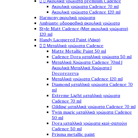


Ακρυλικά χρώματα premium Cadence
Ακρυλικά χρώματα Cadence 70 ml
Ακρυλικά χρώματα Cadence 120 ml
Harmony ακρυλικά χρώματα
Ambiante υδροφοβικά ακρυλικά χρώματα
Style Matt Cadence (Ματ ακρυλικά χρώματα)
120 ml
Handy Lacquered Paint (Λάκα)


Μεταλλικά χρώματα Cadence
Matte Metallic Paint 50 ml
Cadence Dora μεταλλικά χρώματα 50 ml
Μεταλλικά Χρώματα Cadence 70ml |
Ακρυλικά Μεταλλικά Χρώματα |
Decorezerva
Μεταλλικά χρώματα Cadence 120 ml
Diamond μεταλλικά χρώματα Cadence 70
ml
Extreme Light μεταλλικά χρώματα
Cadence 70 ml
Gilding μεταλλικά χρώματα Cadence 70 ml
Twin magic μεταλλικά χρώματα Cadence
50 ml
Dora μεταλλικά χρώματα κερί-σαπούνι
Cadence 50 ml
Prisma metallic paint