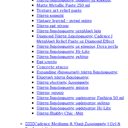
Πάστα διαμόρφωσης διάφανη με κόκκους
Matte Metallic Paste 250 ml
Texture art relief paste
Πάστα κρακελέ
Vintage legend - αντικέ γκέσο
Πάστα εφέ πέτρας
Πάστα διαμόρφωσης μεταλλική λεία
Diamond Πάστα Διαμόρφωσης Cadence |
Μεταλλική Relief Paste με Diamond Effect
Πάστα διαμόρφωσης με κόκκους Dora perla
Πάστα διαμόρφωσης Hi-Lite
Πάστα διαμόρφωσης γκλίτερ
Εφέ μπετόν
Concrete stucco
Expanding (διογκωτική) πάστα διαμόρφωσης
Ελαστική πάστα διαμόφωσης
Πάστα γλυπτικής ζωγραφικής
Πάστα διαμόρφωσης mixion
Πάστες χιονιού
Πάστα διαμόρφωσης υφάσματος Fashion 50 ml
Πάστα διαμόρφωσης υφάσματος γκλίτερ
Πάστα διαμόρφωσης υφάσματος Hi-Lite
Πάστα Shabby Chic -Μάτ




Cadence Mediums & Υλικά Ζωγραφικής | Gel &