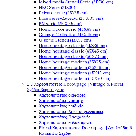
Mixed media Stencil Serie (21X30 cm)
NBC Serie (21X30)
Private serie (25X35 cm)
Lace serie-Δαντέλα (25 X 35 cm)
BN serie (25 X 35 cm)
Home Decor serie (45X45 cm)
Grunge Collection (45X45 cm)
U serie Stencil (13X57 cm)
Home heritage classic (25X36 cm)
Home heritage classic (45X45 cm)
Home heritage classic (50X70 cm)
Home heritage modern (25X25 cm)
Home heritage modern (25X36 cm)
Home heritage modern (45X45 cm)
Home heritage modern (50X70 cm)


Χαρτοπετσέτες Decoupage | Vintage & Floral
Σχέδια Χειροτεχνίας
Χαρτοπετσέτες διάφορες
Χαρτοπετσέτες vintage
Χαρτοπετσέτες παιδικές
Χαρτοπετσέτες Χριστουγεννιάτικες
Χαρτοπετσέτες Πασχαλινές
Χαρτοπετσέτες καλοκαιρινές
Floral Χαρτοπετσέτες Decoupage | Λουλούδια &
Romantic Σχέδια