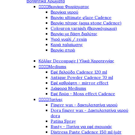
Βοηθητικά Χρώματα




Βερνίκια Φινιρίσματος
Βερνίκια νερού
Βερνίκι ultimate glaze Cadence
Βερνίκι πέτρας (aqua stone Cadence)
Colouron varnish (Βερνικόχρωμα)
Βερνίκι με βάση διαλύτες
Υγρό γυαλί / resin
Κεριά παλαίωσης
Βερνίκι σπρέι
Κόλλες Decoupage | Υλικά Χειροτεχνίας




Mediums
Εφέ βελούδο Cadence 120 ml
Antique Powder Cadence 70 ml
Εφέ καθρέφτη - mirror effect
Διάφορα Mediums
Εφέ βρύα - Moss effect Cadence




Πατίνες
Finger wax - δακτυλοπατίνα νερού
Dora finger wax - Δακτυλοπατίνα νερού
dora
Patina Spray
Rusty - Πατίνα για εφέ σκουριάς
Distress Paste Cadence 150 ml (μάτ