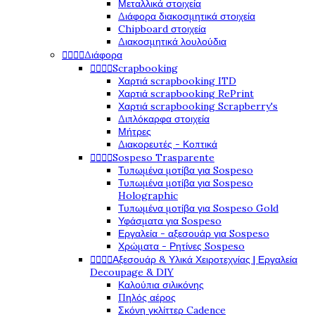
Μεταλλικά στοιχεία
Διάφορα διακοσμητικά στοιχεία
Chipboard στοιχεία
Διακοσμητικά λουλούδια




Διάφορα




Scrapbooking
Χαρτιά scrapbooking ITD
Χαρτιά scrapbooking RePrint
Χαρτιά scrapbooking Scrapberry's
Διπλόκαρφα στοιχεία
Μήτρες
Διακορευτές - Κοπτικά




Sospeso Trasparente
Τυπωμένα μοτίβα για Sospeso
Τυπωμένα μοτίβα για Sospeso
Holographic
Τυπωμένα μοτίβα για Sospeso Gold
Υφάσματα για Sospeso
Εργαλεία - αξεσουάρ για Sospeso
Χρώματα - Ρητίνες Sospeso




Αξεσουάρ & Υλικά Χειροτεχνίας | Εργαλεία
Decoupage & DIY
Καλούπια σιλικόνης
Πηλός αέρος
Σκόνη γκλίττερ Cadence