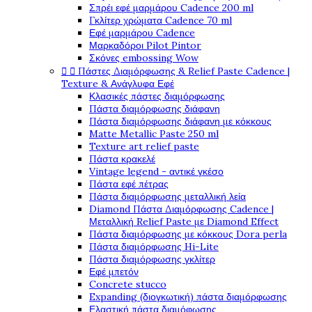
Σπρέι εφέ μαρμάρου Cadence 200 ml
Γκλίτερ χρώματα Cadence 70 ml
Εφέ μαρμάρου Cadence
Μαρκαδόροι Pilot Pintor
Σκόνες embossing Wow


Πάστες Διαμόρφωσης & Relief Paste Cadence |
Texture & Ανάγλυφα Εφέ
Κλασικές πάστες διαμόρφωσης
Πάστα διαμόρφωσης διάφανη
Πάστα διαμόρφωσης διάφανη με κόκκους
Matte Metallic Paste 250 ml
Texture art relief paste
Πάστα κρακελέ
Vintage legend - αντικέ γκέσο
Πάστα εφέ πέτρας
Πάστα διαμόρφωσης μεταλλική λεία
Diamond Πάστα Διαμόρφωσης Cadence |
Μεταλλική Relief Paste με Diamond Effect
Πάστα διαμόρφωσης με κόκκους Dora perla
Πάστα διαμόρφωσης Hi-Lite
Πάστα διαμόρφωσης γκλίτερ
Εφέ μπετόν
Concrete stucco
Expanding (διογκωτική) πάστα διαμόρφωσης
Ελαστική πάστα διαμόφωσης