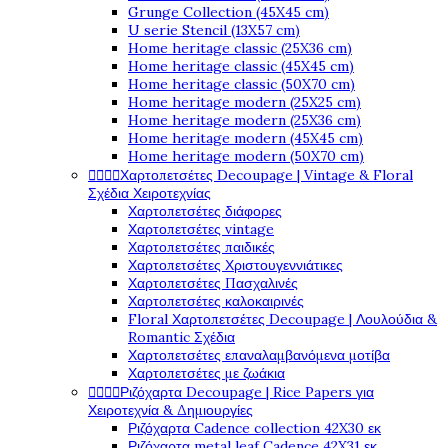
Grunge Collection (45X45 cm)
U serie Stencil (13X57 cm)
Home heritage classic (25X36 cm)
Home heritage classic (45X45 cm)
Home heritage classic (50X70 cm)
Home heritage modern (25X25 cm)
Home heritage modern (25X36 cm)
Home heritage modern (45X45 cm)
Home heritage modern (50X70 cm)




Χαρτοπετσέτες Decoupage | Vintage & Floral
Σχέδια Χειροτεχνίας
Χαρτοπετσέτες διάφορες
Χαρτοπετσέτες vintage
Χαρτοπετσέτες παιδικές
Χαρτοπετσέτες Χριστουγεννιάτικες
Χαρτοπετσέτες Πασχαλινές
Χαρτοπετσέτες καλοκαιρινές
Floral Χαρτοπετσέτες Decoupage | Λουλούδια &
Romantic Σχέδια
Χαρτοπετσέτες επαναλαμβανόμενα μοτίβα
Χαρτοπετσέτες με ζωάκια




Ριζόχαρτα Decoupage | Rice Papers για
Χειροτεχνία & Δημιουργίες
Ριζόχαρτα Cadence collection 42X30 εκ
Ριζόχαρτα metal leaf Cadence 42X31 εκ