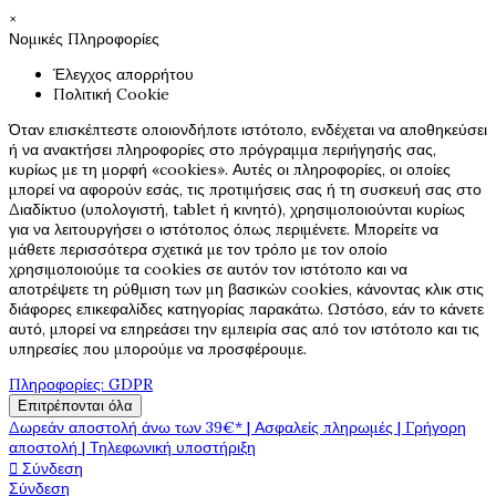
×
Νομικές Πληροφορίες
Έλεγχος απορρήτου
Πολιτική Cookie
Όταν επισκέπτεστε οποιονδήποτε ιστότοπο, ενδέχεται να αποθηκεύσει
ή να ανακτήσει πληροφορίες στο πρόγραμμα περιήγησής σας,
κυρίως με τη μορφή «cookies». Αυτές οι πληροφορίες, οι οποίες
μπορεί να αφορούν εσάς, τις προτιμήσεις σας ή τη συσκευή σας στο
Διαδίκτυο (υπολογιστή, tablet ή κινητό), χρησιμοποιούνται κυρίως
για να λειτουργήσει ο ιστότοπος όπως περιμένετε. Μπορείτε να
μάθετε περισσότερα σχετικά με τον τρόπο με τον οποίο
χρησιμοποιούμε τα cookies σε αυτόν τον ιστότοπο και να
αποτρέψετε τη ρύθμιση των μη βασικών cookies, κάνοντας κλικ στις
διάφορες επικεφαλίδες κατηγορίας παρακάτω. Ωστόσο, εάν το κάνετε
αυτό, μπορεί να επηρεάσει την εμπειρία σας από τον ιστότοπο και τις
υπηρεσίες που μπορούμε να προσφέρουμε.
Πληροφορίες: GDPR
Επιτρέπονται όλα
Δωρεάν αποστολή άνω των 39€* | Ασφαλείς πληρωμές | Γρήγορη
αποστολή | Τηλεφωνική υποστήριξη

Σύνδεση
Σύνδεση