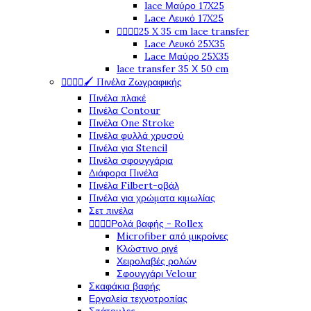
lace Μαύρο 17X25
Lace Λευκό 17X25




25 X 35 cm lace transfer
Lace Λευκό 25X35
Lace Μαύρο 25X35
lace transfer 35 Χ 50 cm




🖌️ Πινέλα Ζωγραφικής
Πινέλα πλακέ
Πινέλα Contour
Πινέλα One Stroke
Πινέλα φυλλά χρυσού
Πινέλα για Stencil
Πινέλα σφουγγάρια
Διάφορα Πινέλα
Πινέλα Filbert-οβάλ
Πινέλα για χρώματα κιμωλίας
Σετ πινέλα




Ρολά βαφής - Rollex
Microfiber από μικροίνες
Κλώστινο ριγέ
Χειρολαβές ρολών
Σφουγγάρι Velour
Σκαφάκια βαφής
Εργαλεία τεχνοτροπίας