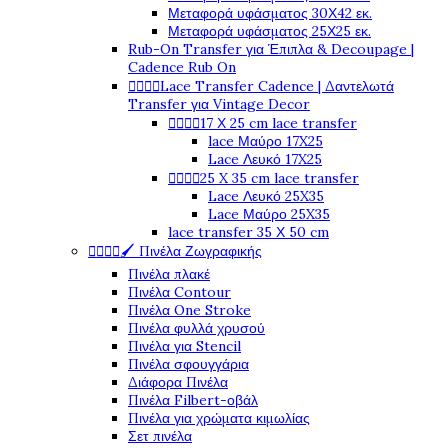
Μεταφορά υφάσματος 30Χ42 εκ.
Μεταφορά υφάσματος 25Χ25 εκ.
Rub-On Transfer για Έπιπλα & Decoupage |
Cadence Rub On




Lace Transfer Cadence | Δαντελωτά
Transfer για Vintage Decor




17 Χ 25 cm lace transfer
lace Μαύρο 17X25
Lace Λευκό 17X25




25 X 35 cm lace transfer
Lace Λευκό 25X35
Lace Μαύρο 25X35
lace transfer 35 Χ 50 cm




🖌️ Πινέλα Ζωγραφικής
Πινέλα πλακέ
Πινέλα Contour
Πινέλα One Stroke
Πινέλα φυλλά χρυσού
Πινέλα για Stencil
Πινέλα σφουγγάρια
Διάφορα Πινέλα
Πινέλα Filbert-οβάλ
Πινέλα για χρώματα κιμωλίας
Σετ πινέλα