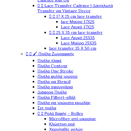
Cadence Rub On


Lace Transfer Cadence | Δαντελωτά
Transfer για Vintage Decor


17 Χ 25 cm lace transfer
lace Μαύρο 17X25
Lace Λευκό 17X25


25 X 35 cm lace transfer
Lace Λευκό 25X35
Lace Μαύρο 25X35
lace transfer 35 Χ 50 cm


🖌️ Πινέλα Ζωγραφικής
Πινέλα πλακέ
Πινέλα Contour
Πινέλα One Stroke
Πινέλα φυλλά χρυσού
Πινέλα για Stencil
Πινέλα σφουγγάρια
Διάφορα Πινέλα
Πινέλα Filbert-οβάλ
Πινέλα για χρώματα κιμωλίας
Σετ πινέλα


Ρολά βαφής - Rollex
Microfiber από μικροίνες
Κλώστινο ριγέ
Χειρολαβές ρολών