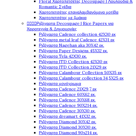
Floral Χαρτοπετσέτες Decoupage | Λουλούδια &
Romantic Σχέδια
Χαρτοπετσέτες επαναλαμβανόμενα μοτίβα
Χαρτοπετσέτες με ζωάκια




Ριζόχαρτα Decoupage | Rice Papers για
Χειροτεχνία & Δημιουργίες
Ριζόχαρτα Cadence collection 42X30 εκ
Ριζόχαρτα metal leaf Cadence 42X31 εκ
Ριζόχαρτα Nagehan aka 30X42 εκ.
Ριζόχαρτα Paper Designs 45X32 εκ.
Ριζόχαρτα Tela 42Χ30 εκ.
Ριζόχαρτα ITD Collection 42X30 εκ
Ριζόχαρτα ITD Collection 21X29 εκ
Ριζόχαρτα Calambour Collection 50X35 εκ
Ριζόχαρτα Calambour collection 34,5X25 εκ
Ριζόχαρτα μονόχρωμα
Ριζόχαρτα Cadence 21Χ29,7 εκ
Ριζόχαρτα Cadence 60X62 εκ.
Ριζόχαρτα Cadence 30X68 εκ.
Ριζόχαρτα Cadence 90X214 εκ.
Ριζόχαρτα Cadence 30X30 εκ.
Ριζόχαρτα dreamart 41X32 εκ.
Ριζόχαρτα Diamond 30X42 εκ.
Ριζόχαρτα Diamond 30X30 εκ.
Ριζόχαρτα Diamond 90x214 εκ.