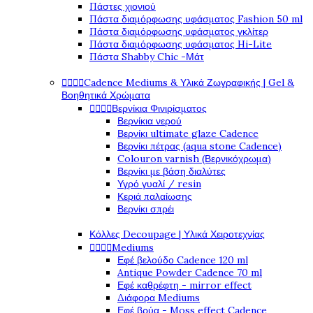
Πάστες χιονιού
Πάστα διαμόρφωσης υφάσματος Fashion 50 ml
Πάστα διαμόρφωσης υφάσματος γκλίτερ
Πάστα διαμόρφωσης υφάσματος Hi-Lite
Πάστα Shabby Chic -Μάτ




Cadence Mediums & Υλικά Ζωγραφικής | Gel &
Βοηθητικά Χρώματα




Βερνίκια Φινιρίσματος
Βερνίκια νερού
Βερνίκι ultimate glaze Cadence
Βερνίκι πέτρας (aqua stone Cadence)
Colouron varnish (Βερνικόχρωμα)
Βερνίκι με βάση διαλύτες
Υγρό γυαλί / resin
Κεριά παλαίωσης
Βερνίκι σπρέι
Κόλλες Decoupage | Υλικά Χειροτεχνίας




Mediums
Εφέ βελούδο Cadence 120 ml
Antique Powder Cadence 70 ml
Εφέ καθρέφτη - mirror effect
Διάφορα Mediums
Εφέ βρύα - Moss effect Cadence