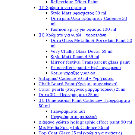
Reflectique Effect Paint


Χρώματα για ύφασμα
Style Matt υφάσματος 59 ml
Dora μεταλλικά υφάσματος Cadence 50
ml
Fashion spray για ύφασμα 100 ml


Χρώματα για γυαλί - πορσελάνη
Dora Glass Metallic & Porcelain Paint 50
ml
Very Chalky Glass Decor 59 ml
Style Matt Enamel 59 ml
Mirror festival Transparent glass paint
Frost effect paint - Εφέ παγωμένου
Κρέμα χάραξης γυαλιού
Antiquing Cadence 70 ml - Υγρή κάσια
Chalk Board Paint (Χρώμα μαυροπίνακα)
Color pearls (σταγόνες μαργαριταριών) 25ml
Dora 3D - Περιγράμματα 25 ml


Dimensional Paint Cadence- Περιγράμματα
50 ml
Περιγράμματα μάτ
Περιγράμματα μεταλλικά
Διάφανο γκλίτερ holographic effect paint 90 ml
Mix Media Spray Ink Cadence 25 ml
Top Coat Glaze 25 ml (χρώμα για σκιάσεις)