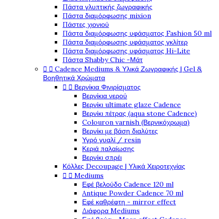
Πάστα γλυπτικής ζωγραφικής
Πάστα διαμόρφωσης mixion
Πάστες χιονιού
Πάστα διαμόρφωσης υφάσματος Fashion 50 ml
Πάστα διαμόρφωσης υφάσματος γκλίτερ
Πάστα διαμόρφωσης υφάσματος Hi-Lite
Πάστα Shabby Chic -Μάτ


Cadence Mediums & Υλικά Ζωγραφικής | Gel &
Βοηθητικά Χρώματα


Βερνίκια Φινιρίσματος
Βερνίκια νερού
Βερνίκι ultimate glaze Cadence
Βερνίκι πέτρας (aqua stone Cadence)
Colouron varnish (Βερνικόχρωμα)
Βερνίκι με βάση διαλύτες
Υγρό γυαλί / resin
Κεριά παλαίωσης
Βερνίκι σπρέι
Κόλλες Decoupage | Υλικά Χειροτεχνίας


Mediums
Εφέ βελούδο Cadence 120 ml
Antique Powder Cadence 70 ml
Εφέ καθρέφτη - mirror effect
Διάφορα Mediums