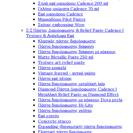
Σπρέι εφέ μαρμάρου Cadence 200 ml
Γκλίτερ χρώματα Cadence 70 ml
Εφέ μαρμάρου Cadence
Μαρκαδόροι Pilot Pintor
Σκόνες embossing Wow


Πάστες Διαμόρφωσης & Relief Paste Cadence |
Texture & Ανάγλυφα Εφέ
Κλασικές πάστες διαμόρφωσης
Πάστα διαμόρφωσης διάφανη
Πάστα διαμόρφωσης διάφανη με κόκκους
Matte Metallic Paste 250 ml
Texture art relief paste
Πάστα κρακελέ
Vintage legend - αντικέ γκέσο
Πάστα εφέ πέτρας
Πάστα διαμόρφωσης μεταλλική λεία
Diamond Πάστα Διαμόρφωσης Cadence |
Μεταλλική Relief Paste με Diamond Effect
Πάστα διαμόρφωσης με κόκκους Dora perla
Πάστα διαμόρφωσης Hi-Lite
Πάστα διαμόρφωσης γκλίτερ
Εφέ μπετόν
Concrete stucco
Expanding (διογκωτική) πάστα διαμόρφωσης
Ελαστική πάστα διαμόφωσης