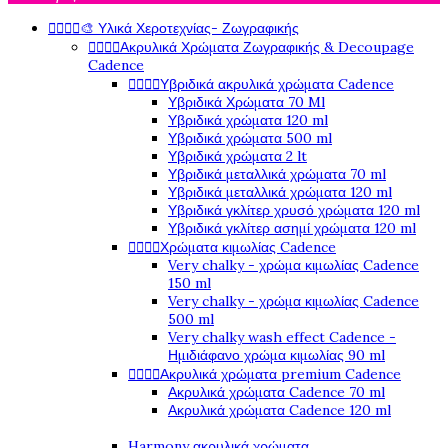




🎨 Υλικά Χεροτεχνίας- Ζωγραφικής




Ακρυλικά Χρώματα Ζωγραφικής & Decoupage
Cadence




Υβριδικά ακρυλικά χρώματα Cadence
Υβριδικά Χρώματα 70 Ml
Υβριδικά χρώματα 120 ml
Υβριδικά χρώματα 500 ml
Υβριδικά χρώματα 2 lt
Υβριδικά μεταλλικά χρώματα 70 ml
Υβριδικά μεταλλικά χρώματα 120 ml
Υβριδικά γκλίτερ χρυσό χρώματα 120 ml
Υβριδικά γκλίτερ ασημί χρώματα 120 ml




Χρώματα κιμωλίας Cadence
Very chalky - χρώμα κιμωλίας Cadence
150 ml
Very chalky - χρώμα κιμωλίας Cadence
500 ml
Very chalky wash effect Cadence -
Ημιδιάφανο χρώμα κιμωλίας 90 ml




Ακρυλικά χρώματα premium Cadence
Ακρυλικά χρώματα Cadence 70 ml
Ακρυλικά χρώματα Cadence 120 ml
Harmony ακρυλικά χρώματα