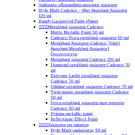
Ambiante υδροφοβικά ακρυλικά χρώματα
Style Matt Cadence – Ματ Ακρυλικά Χρώματα
120 ml
Handy Lacquered Paint (Λάκα)




Μεταλλικά χρώματα Cadence
Matte Metallic Paint 50 ml
Cadence Dora μεταλλικά χρώματα 50 ml
Μεταλλικά Χρώματα Cadence 70ml |
Ακρυλικά Μεταλλικά Χρώματα |
Decorezerva
Μεταλλικά χρώματα Cadence 120 ml
Diamond μεταλλικά χρώματα Cadence 70
ml
Extreme Light μεταλλικά χρώματα
Cadence 70 ml
Gilding μεταλλικά χρώματα Cadence 70 ml
Twin magic μεταλλικά χρώματα Cadence
50 ml
Dora μεταλλικά χρώματα κερί-σαπούνι
Cadence 50 ml
Prisma metallic paint
Reflectique Effect Paint




Χρώματα για ύφασμα
Style Matt υφάσματος 59 ml