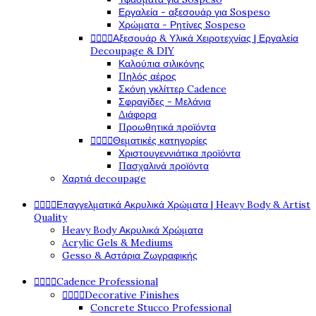
Εργαλεία - αξεσουάρ για Sospeso
Χρώματα - Ρητίνες Sospeso




Αξεσουάρ & Υλικά Χειροτεχνίας | Εργαλεία
Decoupage & DIY
Καλούπια σιλικόνης
Πηλός αέρος
Σκόνη γκλίττερ Cadence
Σφραγίδες - Μελάνια
Διάφορα
Προωθητικά προϊόντα




Θεματικές κατηγορίες
Χριστουγεννιάτικα προϊόντα
Πασχαλινά προϊόντα
Χαρτιά decoupage




Επαγγελματικά Ακρυλικά Χρώματα | Heavy Body & Artist
Quality
Heavy Body Ακρυλικά Χρώματα
Acrylic Gels & Mediums
Gesso & Αστάρια Ζωγραφικής




Cadence Professional




Decorative Finishes
Concrete Stucco Professional