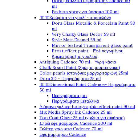
Dora μεταλλικά υφάσματος Cadence 50
ml
Fashion spray για ύφασμα 100 ml




Χρώματα για γυαλί - πορσελάνη
Dora Glass Metallic & Porcelain Paint 50
ml
Very Chalky Glass Decor 59 ml
Style Matt Enamel 59 ml
Mirror festival Transparent glass paint
Frost effect paint - Εφέ παγωμένου
Κρέμα χάραξης γυαλιού
Antiquing Cadence 70 ml - Υγρή κάσια
Chalk Board Paint (Χρώμα μαυροπίνακα)
Color pearls (σταγόνες μαργαριταριών) 25ml
Dora 3D - Περιγράμματα 25 ml




Dimensional Paint Cadence- Περιγράμματα
50 ml
Περιγράμματα μάτ
Περιγράμματα μεταλλικά
Διάφανο γκλίτερ holographic effect paint 90 ml
Mix Media Spray Ink Cadence 25 ml
Top Coat Glaze 25 ml (χρώμα για σκιάσεις)
Σπρέι εφέ μαρμάρου Cadence 200 ml
Γκλίτερ χρώματα Cadence 70 ml
Εφέ μαρμάρου Cadence