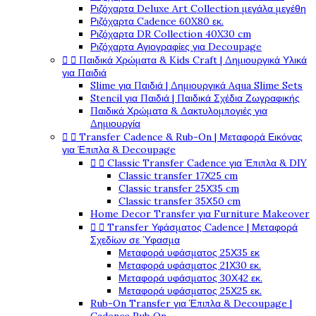
Ριζόχαρτα Deluxe Art Collection μεγάλα μεγέθη
Ριζόχαρτα Cadence 60X80 εκ.
Ριζόχαρτα DR Collection 40X30 cm
Ριζόχαρτα Αγιογραφίες για Decoupage


Παιδικά Χρώματα & Kids Craft | Δημιουργικά Υλικά
για Παιδιά
Slime για Παιδιά | Δημιουργικά Aqua Slime Sets
Stencil για Παιδιά | Παιδικά Σχέδια Ζωγραφικής
Παιδικά Χρώματα & Δακτυλομπογιές για
Δημιουργία


Transfer Cadence & Rub-On | Μεταφορά Εικόνας
για Έπιπλα & Decoupage


Classic Transfer Cadence για Έπιπλα & DIY
Classic transfer 17Χ25 cm
Classic transfer 25Χ35 cm
Classic transfer 35Χ50 cm
Home Decor Transfer για Furniture Makeover


Transfer Υφάσματος Cadence | Μεταφορά
Σχεδίων σε Ύφασμα
Μεταφορά υφάσματος 25Χ35 εκ
Μεταφορά υφάσματος 21Χ30 εκ.
Μεταφορά υφάσματος 30Χ42 εκ.
Μεταφορά υφάσματος 25Χ25 εκ.
Rub-On Transfer για Έπιπλα & Decoupage |