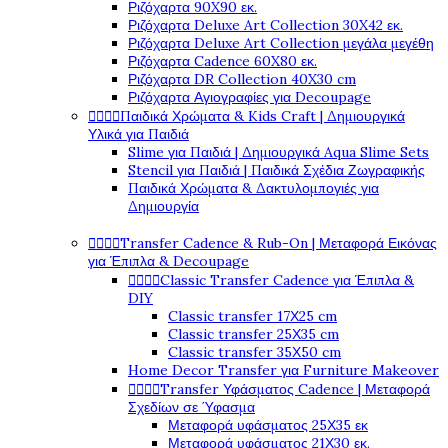
Ριζόχαρτα 90X90 εκ.
Ριζόχαρτα Deluxe Art Collection 30X42 εκ.
Ριζόχαρτα Deluxe Art Collection μεγάλα μεγέθη
Ριζόχαρτα Cadence 60X80 εκ.
Ριζόχαρτα DR Collection 40X30 cm
Ριζόχαρτα Αγιογραφίες για Decoupage




Παιδικά Χρώματα & Kids Craft | Δημιουργικά
Υλικά για Παιδιά
Slime για Παιδιά | Δημιουργικά Aqua Slime Sets
Stencil για Παιδιά | Παιδικά Σχέδια Ζωγραφικής
Παιδικά Χρώματα & Δακτυλομπογιές για
Δημιουργία




Transfer Cadence & Rub-On | Μεταφορά Εικόνας
για Έπιπλα & Decoupage




Classic Transfer Cadence για Έπιπλα &
DIY
Classic transfer 17Χ25 cm
Classic transfer 25Χ35 cm
Classic transfer 35Χ50 cm
Home Decor Transfer για Furniture Makeover




Transfer Υφάσματος Cadence | Μεταφορά
Σχεδίων σε Ύφασμα
Μεταφορά υφάσματος 25Χ35 εκ
Μεταφορά υφάσματος 21Χ30 εκ.