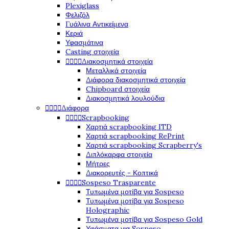
Plexiglass
Φελιζόλ
Γυάλινα Αντικείμενα
Κεριά
Υφασμάτινα
Casting στοιχεία




Διακοσμητικά στοιχεία
Μεταλλικά στοιχεία
Διάφορα διακοσμητικά στοιχεία
Chipboard στοιχεία
Διακοσμητικά λουλούδια




Διάφορα




Scrapbooking
Χαρτιά scrapbooking ITD
Χαρτιά scrapbooking RePrint
Χαρτιά scrapbooking Scrapberry's
Διπλόκαρφα στοιχεία
Μήτρες
Διακορευτές - Κοπτικά




Sospeso Trasparente
Τυπωμένα μοτίβα για Sospeso
Τυπωμένα μοτίβα για Sospeso
Holographic
Τυπωμένα μοτίβα για Sospeso Gold
Υφάσματα για Sospeso