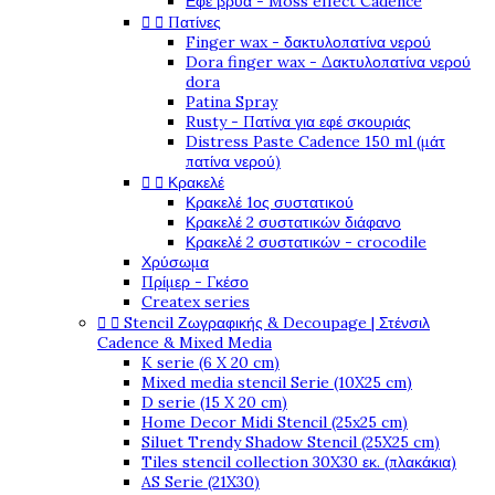
Εφέ βρύα - Moss effect Cadence


Πατίνες
Finger wax - δακτυλοπατίνα νερού
Dora finger wax - Δακτυλοπατίνα νερού
dora
Patina Spray
Rusty - Πατίνα για εφέ σκουριάς
Distress Paste Cadence 150 ml (μάτ
πατίνα νερού)


Κρακελέ
Κρακελέ 1ος συστατικού
Κρακελέ 2 συστατικών διάφανο
Κρακελέ 2 συστατικών - crocodile
Χρύσωμα
Πρίμερ - Γκέσο
Createx series


Stencil Ζωγραφικής & Decoupage | Στένσιλ
Cadence & Mixed Media
K serie (6 X 20 cm)
Mixed media stencil Serie (10X25 cm)
D serie (15 X 20 cm)
Home Decor Midi Stencil (25x25 cm)
Siluet Trendy Shadow Stencil (25X25 cm)
Tiles stencil collection 30X30 εκ. (πλακάκια)
AS Serie (21X30)