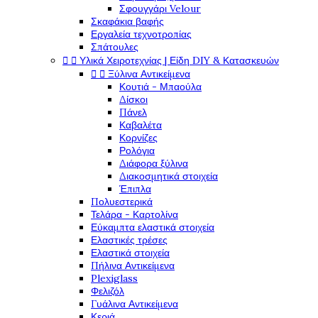
Σφουγγάρι Velour
Σκαφάκια βαφής
Εργαλεία τεχνοτροπίας
Σπάτουλες


Υλικά Χειροτεχνίας | Είδη DIY & Κατασκευών


Ξύλινα Αντικείμενα
Κουτιά - Μπαούλα
Δίσκοι
Πάνελ
Καβαλέτα
Κορνίζες
Ρολόγια
Διάφορα ξύλινα
Διακοσμητικά στοιχεία
Έπιπλα
Πολυεστερικά
Τελάρα - Καρτολίνα
Εύκαμπτα ελαστικά στοιχεία
Ελαστικές τρέσες
Ελαστικά στοιχεία
Πήλινα Αντικείμενα
Plexiglass
Φελιζόλ
Γυάλινα Αντικείμενα
Κεριά