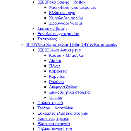




Ρολά βαφής - Rollex
Microfiber από μικροίνες
Κλώστινο ριγέ
Χειρολαβές ρολών
Σφουγγάρι Velour
Σκαφάκια βαφής
Εργαλεία τεχνοτροπίας
Σπάτουλες




Υλικά Χειροτεχνίας | Είδη DIY & Κατασκευών




Ξύλινα Αντικείμενα
Κουτιά - Μπαούλα
Δίσκοι
Πάνελ
Καβαλέτα
Κορνίζες
Ρολόγια
Διάφορα ξύλινα
Διακοσμητικά στοιχεία
Έπιπλα
Πολυεστερικά
Τελάρα - Καρτολίνα
Εύκαμπτα ελαστικά στοιχεία
Ελαστικές τρέσες
Ελαστικά στοιχεία
Πήλινα Αντικείμενα