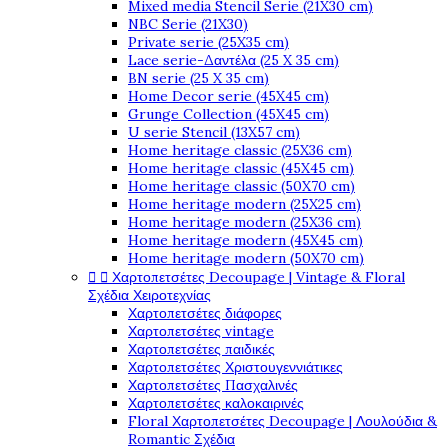
Mixed media Stencil Serie (21X30 cm)
NBC Serie (21X30)
Private serie (25X35 cm)
Lace serie-Δαντέλα (25 X 35 cm)
BN serie (25 X 35 cm)
Home Decor serie (45X45 cm)
Grunge Collection (45X45 cm)
U serie Stencil (13X57 cm)
Home heritage classic (25X36 cm)
Home heritage classic (45X45 cm)
Home heritage classic (50X70 cm)
Home heritage modern (25X25 cm)
Home heritage modern (25X36 cm)
Home heritage modern (45X45 cm)
Home heritage modern (50X70 cm)


Χαρτοπετσέτες Decoupage | Vintage & Floral
Σχέδια Χειροτεχνίας
Χαρτοπετσέτες διάφορες
Χαρτοπετσέτες vintage
Χαρτοπετσέτες παιδικές
Χαρτοπετσέτες Χριστουγεννιάτικες
Χαρτοπετσέτες Πασχαλινές
Χαρτοπετσέτες καλοκαιρινές
Floral Χαρτοπετσέτες Decoupage | Λουλούδια &
Romantic Σχέδια