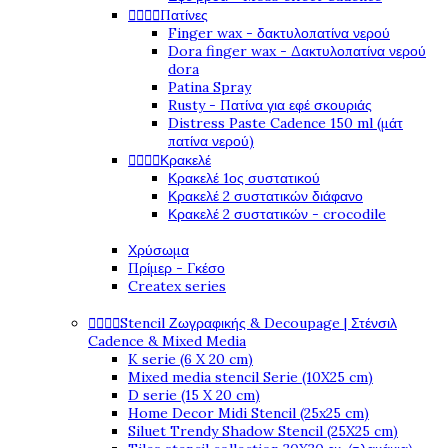




Πατίνες
Finger wax - δακτυλοπατίνα νερού
Dora finger wax - Δακτυλοπατίνα νερού
dora
Patina Spray
Rusty - Πατίνα για εφέ σκουριάς
Distress Paste Cadence 150 ml (μάτ
πατίνα νερού)




Κρακελέ
Κρακελέ 1ος συστατικού
Κρακελέ 2 συστατικών διάφανο
Κρακελέ 2 συστατικών - crocodile
Χρύσωμα
Πρίμερ - Γκέσο
Createx series




Stencil Ζωγραφικής & Decoupage | Στένσιλ
Cadence & Mixed Media
K serie (6 X 20 cm)
Mixed media stencil Serie (10X25 cm)
D serie (15 X 20 cm)
Home Decor Midi Stencil (25x25 cm)
Siluet Trendy Shadow Stencil (25X25 cm)