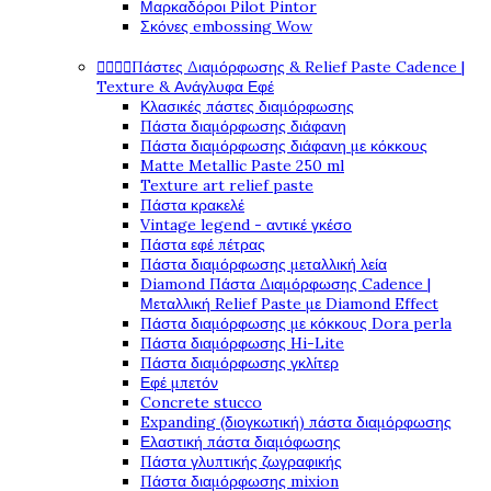
Μαρκαδόροι Pilot Pintor
Σκόνες embossing Wow




Πάστες Διαμόρφωσης & Relief Paste Cadence |
Texture & Ανάγλυφα Εφέ
Κλασικές πάστες διαμόρφωσης
Πάστα διαμόρφωσης διάφανη
Πάστα διαμόρφωσης διάφανη με κόκκους
Matte Metallic Paste 250 ml
Texture art relief paste
Πάστα κρακελέ
Vintage legend - αντικέ γκέσο
Πάστα εφέ πέτρας
Πάστα διαμόρφωσης μεταλλική λεία
Diamond Πάστα Διαμόρφωσης Cadence |
Μεταλλική Relief Paste με Diamond Effect
Πάστα διαμόρφωσης με κόκκους Dora perla
Πάστα διαμόρφωσης Hi-Lite
Πάστα διαμόρφωσης γκλίτερ
Εφέ μπετόν
Concrete stucco
Expanding (διογκωτική) πάστα διαμόρφωσης
Ελαστική πάστα διαμόφωσης
Πάστα γλυπτικής ζωγραφικής
Πάστα διαμόρφωσης mixion