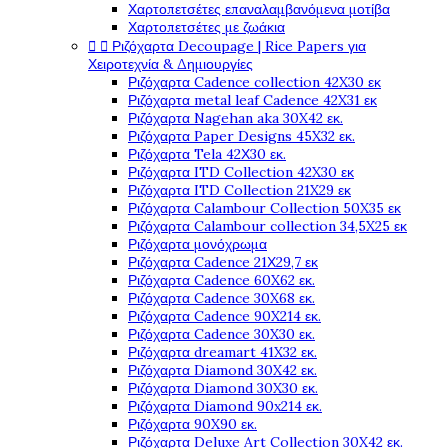
Χαρτοπετσέτες επαναλαμβανόμενα μοτίβα
Χαρτοπετσέτες με ζωάκια


Ριζόχαρτα Decoupage | Rice Papers για
Χειροτεχνία & Δημιουργίες
Ριζόχαρτα Cadence collection 42X30 εκ
Ριζόχαρτα metal leaf Cadence 42X31 εκ
Ριζόχαρτα Nagehan aka 30X42 εκ.
Ριζόχαρτα Paper Designs 45X32 εκ.
Ριζόχαρτα Tela 42Χ30 εκ.
Ριζόχαρτα ITD Collection 42X30 εκ
Ριζόχαρτα ITD Collection 21X29 εκ
Ριζόχαρτα Calambour Collection 50X35 εκ
Ριζόχαρτα Calambour collection 34,5X25 εκ
Ριζόχαρτα μονόχρωμα
Ριζόχαρτα Cadence 21Χ29,7 εκ
Ριζόχαρτα Cadence 60X62 εκ.
Ριζόχαρτα Cadence 30X68 εκ.
Ριζόχαρτα Cadence 90X214 εκ.
Ριζόχαρτα Cadence 30X30 εκ.
Ριζόχαρτα dreamart 41X32 εκ.
Ριζόχαρτα Diamond 30X42 εκ.
Ριζόχαρτα Diamond 30X30 εκ.
Ριζόχαρτα Diamond 90x214 εκ.
Ριζόχαρτα 90X90 εκ.
Ριζόχαρτα Deluxe Art Collection 30X42 εκ.