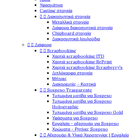
Υφασμάτινα
Casting στοιχεία


Διακοσμητικά στοιχεία
Μεταλλικά στοιχεία
Διάφορα διακοσμητικά στοιχεία
Chipboard στοιχεία
Διακοσμητικά λουλούδια


Διάφορα


Scrapbooking
Χαρτιά scrapbooking ITD
Χαρτιά scrapbooking RePrint
Χαρτιά scrapbooking Scrapberry's
Διπλόκαρφα στοιχεία
Μήτρες
Διακορευτές - Κοπτικά


Sospeso Trasparente
Τυπωμένα μοτίβα για Sospeso
Τυπωμένα μοτίβα για Sospeso
Holographic
Τυπωμένα μοτίβα για Sospeso Gold
Υφάσματα για Sospeso
Εργαλεία - αξεσουάρ για Sospeso
Χρώματα - Ρητίνες Sospeso


Αξεσουάρ & Υλικά Χειροτεχνίας | Εργαλεία