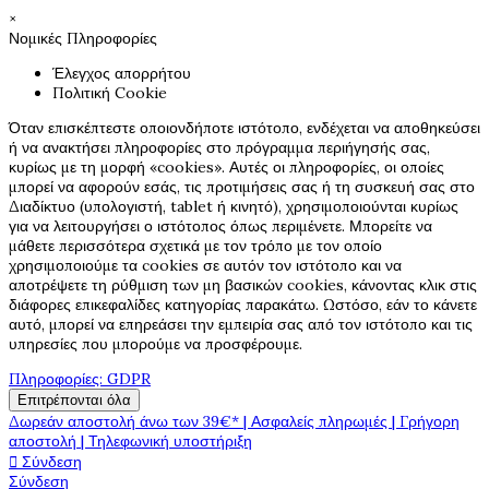
×
Νομικές Πληροφορίες
Έλεγχος απορρήτου
Πολιτική Cookie
Όταν επισκέπτεστε οποιονδήποτε ιστότοπο, ενδέχεται να αποθηκεύσει
ή να ανακτήσει πληροφορίες στο πρόγραμμα περιήγησής σας,
κυρίως με τη μορφή «cookies». Αυτές οι πληροφορίες, οι οποίες
μπορεί να αφορούν εσάς, τις προτιμήσεις σας ή τη συσκευή σας στο
Διαδίκτυο (υπολογιστή, tablet ή κινητό), χρησιμοποιούνται κυρίως
για να λειτουργήσει ο ιστότοπος όπως περιμένετε. Μπορείτε να
μάθετε περισσότερα σχετικά με τον τρόπο με τον οποίο
χρησιμοποιούμε τα cookies σε αυτόν τον ιστότοπο και να
αποτρέψετε τη ρύθμιση των μη βασικών cookies, κάνοντας κλικ στις
διάφορες επικεφαλίδες κατηγορίας παρακάτω. Ωστόσο, εάν το κάνετε
αυτό, μπορεί να επηρεάσει την εμπειρία σας από τον ιστότοπο και τις
υπηρεσίες που μπορούμε να προσφέρουμε.
Πληροφορίες: GDPR
Επιτρέπονται όλα
Δωρεάν αποστολή άνω των 39€* | Ασφαλείς πληρωμές | Γρήγορη
αποστολή | Τηλεφωνική υποστήριξη

Σύνδεση
Σύνδεση