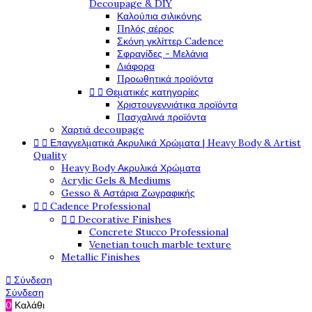
Decoupage & DIY
Καλούπια σιλικόνης
Πηλός αέρος
Σκόνη γκλίττερ Cadence
Σφραγίδες - Μελάνια
Διάφορα
Προωθητικά προϊόντα


Θεματικές κατηγορίες
Χριστουγεννιάτικα προϊόντα
Πασχαλινά προϊόντα
Χαρτιά decoupage


Επαγγελματικά Ακρυλικά Χρώματα | Heavy Body & Artist
Quality
Heavy Body Ακρυλικά Χρώματα
Acrylic Gels & Mediums
Gesso & Αστάρια Ζωγραφικής


Cadence Professional


Decorative Finishes
Concrete Stucco Professional
Venetian touch marble texture
Metallic Finishes

Σύνδεση
Σύνδεση
0
Καλάθι