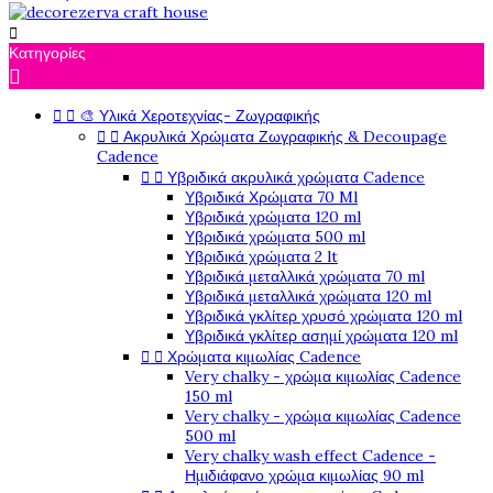

Κατηγορίες



🎨 Υλικά Χεροτεχνίας- Ζωγραφικής


Ακρυλικά Χρώματα Ζωγραφικής & Decoupage
Cadence


Υβριδικά ακρυλικά χρώματα Cadence
Υβριδικά Χρώματα 70 Ml
Υβριδικά χρώματα 120 ml
Υβριδικά χρώματα 500 ml
Υβριδικά χρώματα 2 lt
Υβριδικά μεταλλικά χρώματα 70 ml
Υβριδικά μεταλλικά χρώματα 120 ml
Υβριδικά γκλίτερ χρυσό χρώματα 120 ml
Υβριδικά γκλίτερ ασημί χρώματα 120 ml


Χρώματα κιμωλίας Cadence
Very chalky - χρώμα κιμωλίας Cadence
150 ml
Very chalky - χρώμα κιμωλίας Cadence
500 ml
Very chalky wash effect Cadence -
Ημιδιάφανο χρώμα κιμωλίας 90 ml