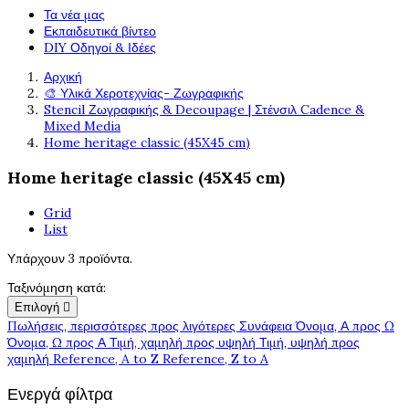
Τα νέα μας
Εκπαιδευτικά βίντεο
DIY Οδηγοί & Ιδέες
Αρχική
🎨 Υλικά Χεροτεχνίας- Ζωγραφικής
Stencil Ζωγραφικής & Decoupage | Στένσιλ Cadence &
Mixed Media
Home heritage classic (45X45 cm)
Home heritage classic (45X45 cm)
Grid
List
Υπάρχουν 3 προϊόντα.
Ταξινόμηση κατά:
Επιλογή

Πωλήσεις, περισσότερες προς λιγότερες
Συνάφεια
Όνομα, Α προς Ω
Όνομα, Ω προς Α
Τιμή, χαμηλή προς υψηλή
Τιμή, υψηλή προς
χαμηλή
Reference, A to Z
Reference, Z to A
Ενεργά φίλτρα