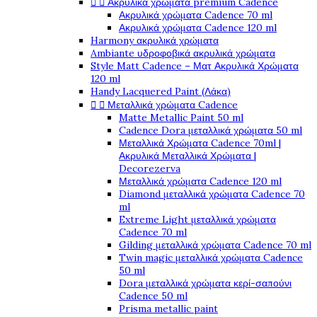


Ακρυλικά χρώματα premium Cadence
Ακρυλικά χρώματα Cadence 70 ml
Ακρυλικά χρώματα Cadence 120 ml
Harmony ακρυλικά χρώματα
Ambiante υδροφοβικά ακρυλικά χρώματα
Style Matt Cadence – Ματ Ακρυλικά Χρώματα
120 ml
Handy Lacquered Paint (Λάκα)


Μεταλλικά χρώματα Cadence
Matte Metallic Paint 50 ml
Cadence Dora μεταλλικά χρώματα 50 ml
Μεταλλικά Χρώματα Cadence 70ml |
Ακρυλικά Μεταλλικά Χρώματα |
Decorezerva
Μεταλλικά χρώματα Cadence 120 ml
Diamond μεταλλικά χρώματα Cadence 70
ml
Extreme Light μεταλλικά χρώματα
Cadence 70 ml
Gilding μεταλλικά χρώματα Cadence 70 ml
Twin magic μεταλλικά χρώματα Cadence
50 ml
Dora μεταλλικά χρώματα κερί-σαπούνι
Cadence 50 ml
Prisma metallic paint