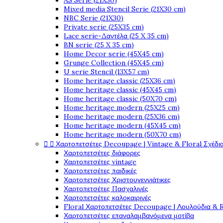
AS Serie (21X30)
Mixed media Stencil Serie (21X30 cm)
NBC Serie (21X30)
Private serie (25X35 cm)
Lace serie-Δαντέλα (25 X 35 cm)
BN serie (25 X 35 cm)
Home Decor serie (45X45 cm)
Grunge Collection (45X45 cm)
U serie Stencil (13X57 cm)
Home heritage classic (25X36 cm)
Home heritage classic (45X45 cm)
Home heritage classic (50X70 cm)
Home heritage modern (25X25 cm)
Home heritage modern (25X36 cm)
Home heritage modern (45X45 cm)
Home heritage modern (50X70 cm)


Χαρτοπετσέτες Decoupage | Vintage & Floral Σχέδια
Χαρτοπετσέτες διάφορες
Χαρτοπετσέτες vintage
Χαρτοπετσέτες παιδικές
Χαρτοπετσέτες Χριστουγεννιάτικες
Χαρτοπετσέτες Πασχαλινές
Χαρτοπετσέτες καλοκαιρινές
Floral Χαρτοπετσέτες Decoupage | Λουλούδια & 
Χαρτοπετσέτες επαναλαμβανόμενα μοτίβα