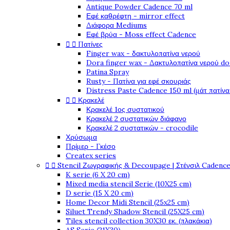
Antique Powder Cadence 70 ml
Εφέ καθρέφτη - mirror effect
Διάφορα Mediums
Εφέ βρύα - Moss effect Cadence


Πατίνες
Finger wax - δακτυλοπατίνα νερού
Dora finger wax - Δακτυλοπατίνα νερού do
Patina Spray
Rusty - Πατίνα για εφέ σκουριάς
Distress Paste Cadence 150 ml (μάτ πατίνα


Κρακελέ
Κρακελέ 1ος συστατικού
Κρακελέ 2 συστατικών διάφανο
Κρακελέ 2 συστατικών - crocodile
Χρύσωμα
Πρίμερ - Γκέσο
Createx series


Stencil Ζωγραφικής & Decoupage | Στένσιλ Cadenc
K serie (6 X 20 cm)
Mixed media stencil Serie (10X25 cm)
D serie (15 X 20 cm)
Home Decor Midi Stencil (25x25 cm)
Siluet Trendy Shadow Stencil (25X25 cm)
Tiles stencil collection 30X30 εκ. (πλακάκια)