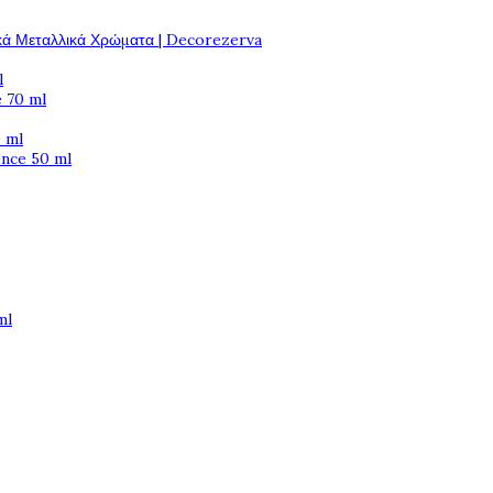
κά Μεταλλικά Χρώματα | Decorezerva
l
 70 ml
 ml
ence 50 ml
ml