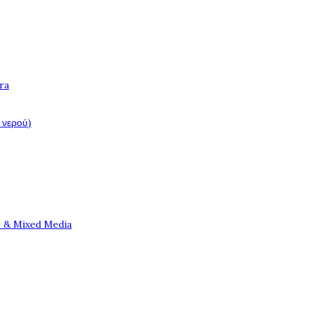
ra
 νερού)
e & Mixed Media