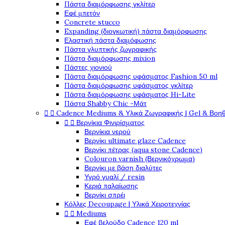
Πάστα διαμόρφωσης γκλίτερ
Εφέ μπετόν
Concrete stucco
Expanding (διογκωτική) πάστα διαμόρφωσης
Ελαστική πάστα διαμόφωσης
Πάστα γλυπτικής ζωγραφικής
Πάστα διαμόρφωσης mixion
Πάστες χιονιού
Πάστα διαμόρφωσης υφάσματος Fashion 50 ml
Πάστα διαμόρφωσης υφάσματος γκλίτερ
Πάστα διαμόρφωσης υφάσματος Hi-Lite
Πάστα Shabby Chic -Μάτ


Cadence Mediums & Υλικά Ζωγραφικής | Gel & Βοη


Βερνίκια Φινιρίσματος
Βερνίκια νερού
Βερνίκι ultimate glaze Cadence
Βερνίκι πέτρας (aqua stone Cadence)
Colouron varnish (Βερνικόχρωμα)
Βερνίκι με βάση διαλύτες
Υγρό γυαλί / resin
Κεριά παλαίωσης
Βερνίκι σπρέι
Κόλλες Decoupage | Υλικά Χειροτεχνίας


Mediums
Εφέ βελούδο Cadence 120 ml