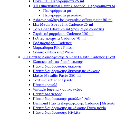
Dora 3D - Περιγράμματα 25 ml


Dimensional Paint Cadence- Περιγράμματα 5
Περιγράμματα μάτ
Περιγράμματα μεταλλικά
Διάφανο γκλίτερ holographic effect paint 90 ml
Mix Media Spray Ink Cadence 25 ml
Top Coat Glaze 25 ml (χρώμα για σκιάσεις)
Σπρέι εφέ μαρμάρου Cadence 200 ml
Γκλίτερ χρώματα Cadence 70 ml
Εφέ μαρμάρου Cadence
Μαρκαδόροι Pilot Pintor
Σκόνες embossing Wow


Πάστες Διαμόρφωσης & Relief Paste Cadence | Tex
Κλασικές πάστες διαμόρφωσης
Πάστα διαμόρφωσης διάφανη
Πάστα διαμόρφωσης διάφανη με κόκκους
Matte Metallic Paste 250 ml
Texture art relief paste
Πάστα κρακελέ
Vintage legend - αντικέ γκέσο
Πάστα εφέ πέτρας
Πάστα διαμόρφωσης μεταλλική λεία
Diamond Πάστα Διαμόρφωσης Cadence | Μεταλλικ
Πάστα διαμόρφωσης με κόκκους Dora perla
Πάστα διαμόρφωσης Hi-Lite