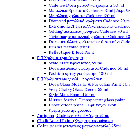
Matte Metallic Paint 50 ml
Cadence Dora μεταλλικά χρώματα 50 ml
Μεταλλικά Χρώματα Cadence 70ml | Ακρυλι
Μεταλλικά χρώματα Cadence 120 ml
Diamond μεταλλικά χρώματα Cadence 70 m
Extreme Light μεταλλικά χρώματα Cadence
Gilding μεταλλικά χρώματα Cadence 70 ml
Twin magic μεταλλικά χρώματα Cadence 50
Dora μεταλλικά χρώματα κερί-σαπούνι Cad
Prisma metallic paint
Reflectique Effect Paint


Χρώματα για ύφασμα
Style Matt υφάσματος 59 ml
Dora μεταλλικά υφάσματος Cadence 50 ml
Fashion spray για ύφασμα 100 ml


Χρώματα για γυαλί - πορσελάνη
Dora Glass Metallic & Porcelain Paint 50 
Very Chalky Glass Decor 59 ml
Style Matt Enamel 59 ml
Mirror festival Transparent glass paint
Frost effect paint - Εφέ παγωμένου
Κρέμα χάραξης γυαλιού
Antiquing Cadence 70 ml - Υγρή κάσια
Chalk Board Paint (Χρώμα μαυροπίνακα)
Color pearls (σταγόνες μαργαριταριών) 25ml