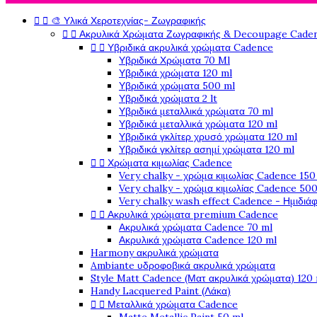


🎨 Υλικά Χεροτεχνίας- Ζωγραφικής


Ακρυλικά Χρώματα Ζωγραφικής & Decoupage Cade


Υβριδικά ακρυλικά χρώματα Cadence
Υβριδικά Χρώματα 70 Ml
Υβριδικά χρώματα 120 ml
Υβριδικά χρώματα 500 ml
Υβριδικά χρώματα 2 lt
Υβριδικά μεταλλικά χρώματα 70 ml
Υβριδικά μεταλλικά χρώματα 120 ml
Υβριδικά γκλίτερ χρυσό χρώματα 120 ml
Υβριδικά γκλίτερ ασημί χρώματα 120 ml


Χρώματα κιμωλίας Cadence
Very chalky - χρώμα κιμωλίας Cadence 150
Very chalky - χρώμα κιμωλίας Cadence 500
Very chalky wash effect Cadence - Ημιδιά


Ακρυλικά χρώματα premium Cadence
Ακρυλικά χρώματα Cadence 70 ml
Ακρυλικά χρώματα Cadence 120 ml
Harmony ακρυλικά χρώματα
Ambiante υδροφοβικά ακρυλικά χρώματα
Style Matt Cadence (Ματ ακρυλικά χρώματα) 120
Handy Lacquered Paint (Λάκα)


Μεταλλικά χρώματα Cadence