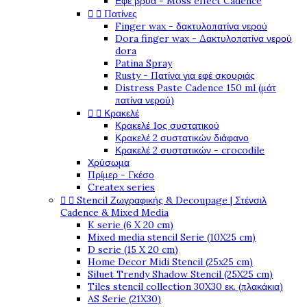
Εφέ βρύα - Moss effect Cadence


Πατίνες
Finger wax - δακτυλοπατίνα νερού
Dora finger wax - Δακτυλοπατίνα νερού
dora
Patina Spray
Rusty - Πατίνα για εφέ σκουριάς
Distress Paste Cadence 150 ml (μάτ
πατίνα νερού)


Κρακελέ
Κρακελέ 1ος συστατικού
Κρακελέ 2 συστατικών διάφανο
Κρακελέ 2 συστατικών - crocodile
Χρύσωμα
Πρίμερ - Γκέσο
Createx series


Stencil Ζωγραφικής & Decoupage | Στένσιλ
Cadence & Mixed Media
K serie (6 X 20 cm)
Mixed media stencil Serie (10X25 cm)
D serie (15 X 20 cm)
Home Decor Midi Stencil (25x25 cm)
Siluet Trendy Shadow Stencil (25X25 cm)
Tiles stencil collection 30X30 εκ. (πλακάκια)
AS Serie (21X30)