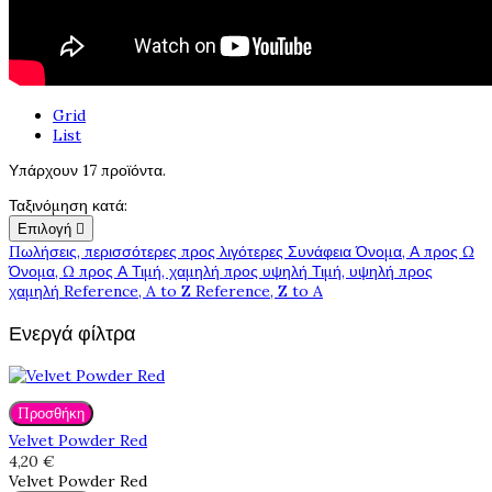
Grid
List
Υπάρχουν 17 προϊόντα.
Ταξινόμηση κατά:
Επιλογή

Πωλήσεις, περισσότερες προς λιγότερες
Συνάφεια
Όνομα, Α προς Ω
Όνομα, Ω προς Α
Τιμή, χαμηλή προς υψηλή
Τιμή, υψηλή προς
χαμηλή
Reference, A to Z
Reference, Z to A
Ενεργά φίλτρα
Προσθήκη
Velvet Powder Red
4,20 €
Velvet Powder Red