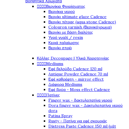
Βοηθητικά Χρώματα




Βερνίκια Φινιρίσματος
Βερνίκια νερού
Βερνίκι ultimate glaze Cadence
Βερνίκι πέτρας (aqua stone Cadence)
Colouron varnish (Βερνικόχρωμα)
Βερνίκι με βάση διαλύτες
Υγρό γυαλί / resin
Κεριά παλαίωσης
Βερνίκι σπρέι
Κόλλες Decoupage | Υλικά Χειροτεχνίας




Mediums
Εφέ βελούδο Cadence 120 ml
Antique Powder Cadence 70 ml
Εφέ καθρέφτη - mirror effect
Διάφορα Mediums
Εφέ βρύα - Moss effect Cadence




Πατίνες
Finger wax - δακτυλοπατίνα νερού
Dora finger wax - Δακτυλοπατίνα νερού
dora
Patina Spray
Rusty - Πατίνα για εφέ σκουριάς
Distress Paste Cadence 150 ml (μάτ