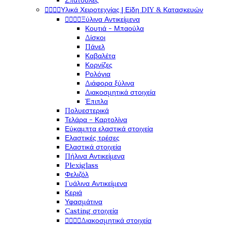
Σπάτουλες




Υλικά Χειροτεχνίας | Είδη DIY & Κατασκευών




Ξύλινα Αντικείμενα
Κουτιά - Μπαούλα
Δίσκοι
Πάνελ
Καβαλέτα
Κορνίζες
Ρολόγια
Διάφορα ξύλινα
Διακοσμητικά στοιχεία
Έπιπλα
Πολυεστερικά
Τελάρα - Καρτολίνα
Εύκαμπτα ελαστικά στοιχεία
Ελαστικές τρέσες
Ελαστικά στοιχεία
Πήλινα Αντικείμενα
Plexiglass
Φελιζόλ
Γυάλινα Αντικείμενα
Κεριά
Υφασμάτινα
Casting στοιχεία




Διακοσμητικά στοιχεία