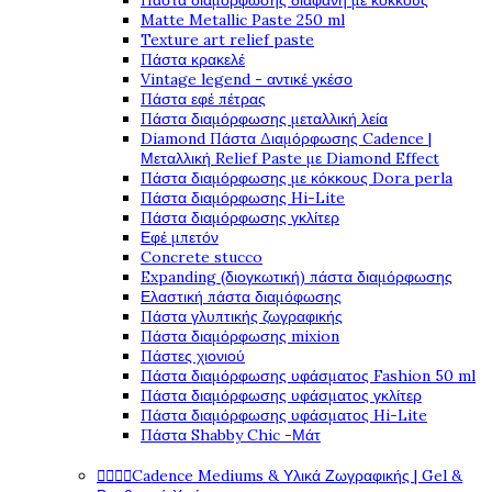
Πάστα διαμόρφωσης διάφανη με κόκκους
Matte Metallic Paste 250 ml
Texture art relief paste
Πάστα κρακελέ
Vintage legend - αντικέ γκέσο
Πάστα εφέ πέτρας
Πάστα διαμόρφωσης μεταλλική λεία
Diamond Πάστα Διαμόρφωσης Cadence |
Μεταλλική Relief Paste με Diamond Effect
Πάστα διαμόρφωσης με κόκκους Dora perla
Πάστα διαμόρφωσης Hi-Lite
Πάστα διαμόρφωσης γκλίτερ
Εφέ μπετόν
Concrete stucco
Expanding (διογκωτική) πάστα διαμόρφωσης
Ελαστική πάστα διαμόφωσης
Πάστα γλυπτικής ζωγραφικής
Πάστα διαμόρφωσης mixion
Πάστες χιονιού
Πάστα διαμόρφωσης υφάσματος Fashion 50 ml
Πάστα διαμόρφωσης υφάσματος γκλίτερ
Πάστα διαμόρφωσης υφάσματος Hi-Lite
Πάστα Shabby Chic -Μάτ




Cadence Mediums & Υλικά Ζωγραφικής | Gel &