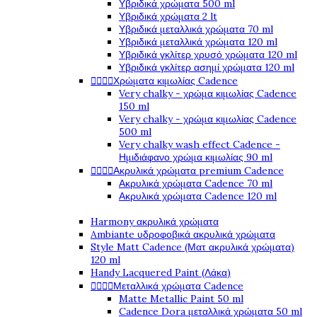
Υβριδικά χρώματα 500 ml
Υβριδικά χρώματα 2 lt
Υβριδικά μεταλλικά χρώματα 70 ml
Υβριδικά μεταλλικά χρώματα 120 ml
Υβριδικά γκλίτερ χρυσό χρώματα 120 ml
Υβριδικά γκλίτερ ασημί χρώματα 120 ml




Χρώματα κιμωλίας Cadence
Very chalky - χρώμα κιμωλίας Cadence
150 ml
Very chalky - χρώμα κιμωλίας Cadence
500 ml
Very chalky wash effect Cadence -
Ημιδιάφανο χρώμα κιμωλίας 90 ml




Ακρυλικά χρώματα premium Cadence
Ακρυλικά χρώματα Cadence 70 ml
Ακρυλικά χρώματα Cadence 120 ml
Harmony ακρυλικά χρώματα
Ambiante υδροφοβικά ακρυλικά χρώματα
Style Matt Cadence (Ματ ακρυλικά χρώματα)
120 ml
Handy Lacquered Paint (Λάκα)




Μεταλλικά χρώματα Cadence
Matte Metallic Paint 50 ml
Cadence Dora μεταλλικά χρώματα 50 ml