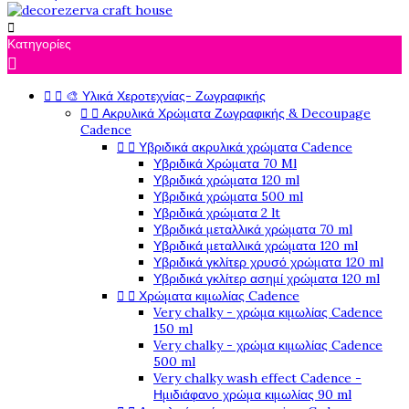

Κατηγορίες



🎨 Υλικά Χεροτεχνίας- Ζωγραφικής


Ακρυλικά Χρώματα Ζωγραφικής & Decoupage
Cadence


Υβριδικά ακρυλικά χρώματα Cadence
Υβριδικά Χρώματα 70 Ml
Υβριδικά χρώματα 120 ml
Υβριδικά χρώματα 500 ml
Υβριδικά χρώματα 2 lt
Υβριδικά μεταλλικά χρώματα 70 ml
Υβριδικά μεταλλικά χρώματα 120 ml
Υβριδικά γκλίτερ χρυσό χρώματα 120 ml
Υβριδικά γκλίτερ ασημί χρώματα 120 ml


Χρώματα κιμωλίας Cadence
Very chalky - χρώμα κιμωλίας Cadence
150 ml
Very chalky - χρώμα κιμωλίας Cadence
500 ml
Very chalky wash effect Cadence -
Ημιδιάφανο χρώμα κιμωλίας 90 ml