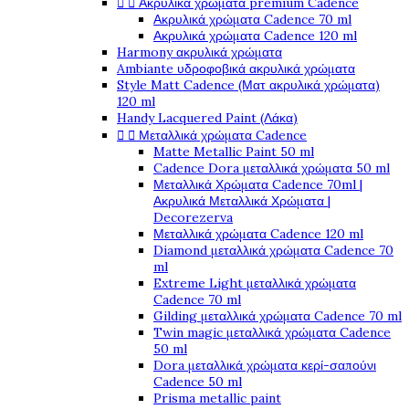


Ακρυλικά χρώματα premium Cadence
Ακρυλικά χρώματα Cadence 70 ml
Ακρυλικά χρώματα Cadence 120 ml
Harmony ακρυλικά χρώματα
Ambiante υδροφοβικά ακρυλικά χρώματα
Style Matt Cadence (Ματ ακρυλικά χρώματα)
120 ml
Handy Lacquered Paint (Λάκα)


Μεταλλικά χρώματα Cadence
Matte Metallic Paint 50 ml
Cadence Dora μεταλλικά χρώματα 50 ml
Μεταλλικά Χρώματα Cadence 70ml |
Ακρυλικά Μεταλλικά Χρώματα |
Decorezerva
Μεταλλικά χρώματα Cadence 120 ml
Diamond μεταλλικά χρώματα Cadence 70
ml
Extreme Light μεταλλικά χρώματα
Cadence 70 ml
Gilding μεταλλικά χρώματα Cadence 70 ml
Twin magic μεταλλικά χρώματα Cadence
50 ml
Dora μεταλλικά χρώματα κερί-σαπούνι
Cadence 50 ml
Prisma metallic paint