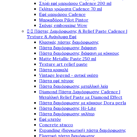
Σπρέι εφέ μαρμάρου Cadence 200 ml
Γκλίτερ χρώματα Cadence 70 ml
Εφέ μαρμάρου Cadence
Μαρκαδόροι Pilot Pintor
Σκόνες embossing Wow


Πάστες Διαμόρφωσης & Relief Paste Cadence |
Texture & Ανάγλυφα Εφέ
Κλασικές πάστες διαμόρφωσης
Πάστα διαμόρφωσης διάφανη
Πάστα διαμόρφωσης διάφανη με κόκκους
Matte Metallic Paste 250 ml
Texture art relief paste
Πάστα κρακελέ
Vintage legend - αντικέ γκέσο
Πάστα εφέ πέτρας
Πάστα διαμόρφωσης μεταλλική λεία
Diamond Πάστα Διαμόρφωσης Cadence |
Μεταλλική Relief Paste με Diamond Effect
Πάστα διαμόρφωσης με κόκκους Dora perla
Πάστα διαμόρφωσης Hi-Lite
Πάστα διαμόρφωσης γκλίτερ
Εφέ μπετόν
Concrete stucco
Expanding (διογκωτική) πάστα διαμόρφωσης
Ελαστική πάστα διαμόφωσης