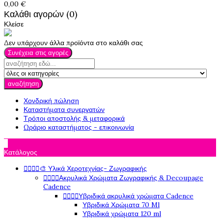
0,00 €
Καλάθι αγορών (0)
Κλείσε
Δεν υπάρχουν άλλα προϊόντα στο καλάθι σας
Συνέχεια στις αγορές
αναζήτηση
Χονδρική πώληση
Καταστήματα συνεργατών
Τρόποι αποστολής & μεταφορικά
Ωράριο καταστήματος - επικοινωνία

Κατάλογος




🎨 Υλικά Χεροτεχνίας- Ζωγραφικής




Ακρυλικά Χρώματα Ζωγραφικής & Decoupage
Cadence




Υβριδικά ακρυλικά χρώματα Cadence
Υβριδικά Χρώματα 70 Ml
Υβριδικά χρώματα 120 ml