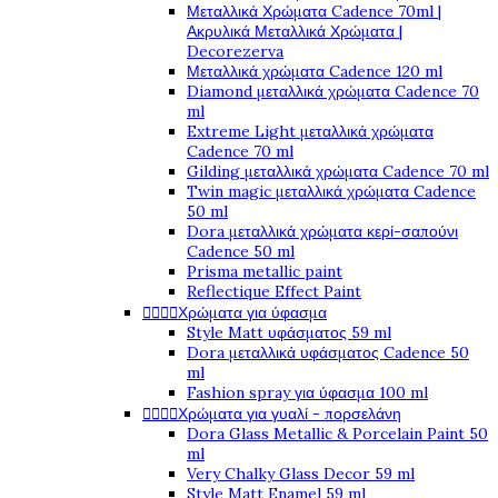
Μεταλλικά Χρώματα Cadence 70ml |
Ακρυλικά Μεταλλικά Χρώματα |
Decorezerva
Μεταλλικά χρώματα Cadence 120 ml
Diamond μεταλλικά χρώματα Cadence 70
ml
Extreme Light μεταλλικά χρώματα
Cadence 70 ml
Gilding μεταλλικά χρώματα Cadence 70 ml
Twin magic μεταλλικά χρώματα Cadence
50 ml
Dora μεταλλικά χρώματα κερί-σαπούνι
Cadence 50 ml
Prisma metallic paint
Reflectique Effect Paint




Χρώματα για ύφασμα
Style Matt υφάσματος 59 ml
Dora μεταλλικά υφάσματος Cadence 50
ml
Fashion spray για ύφασμα 100 ml




Χρώματα για γυαλί - πορσελάνη
Dora Glass Metallic & Porcelain Paint 50
ml
Very Chalky Glass Decor 59 ml
Style Matt Enamel 59 ml