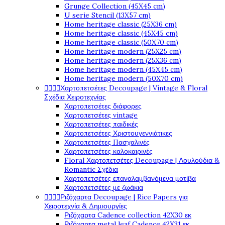
Grunge Collection (45X45 cm)
U serie Stencil (13X57 cm)
Home heritage classic (25X36 cm)
Home heritage classic (45X45 cm)
Home heritage classic (50X70 cm)
Home heritage modern (25X25 cm)
Home heritage modern (25X36 cm)
Home heritage modern (45X45 cm)
Home heritage modern (50X70 cm)




Χαρτοπετσέτες Decoupage | Vintage & Floral
Σχέδια Χειροτεχνίας
Χαρτοπετσέτες διάφορες
Χαρτοπετσέτες vintage
Χαρτοπετσέτες παιδικές
Χαρτοπετσέτες Χριστουγεννιάτικες
Χαρτοπετσέτες Πασχαλινές
Χαρτοπετσέτες καλοκαιρινές
Floral Χαρτοπετσέτες Decoupage | Λουλούδια &
Romantic Σχέδια
Χαρτοπετσέτες επαναλαμβανόμενα μοτίβα
Χαρτοπετσέτες με ζωάκια




Ριζόχαρτα Decoupage | Rice Papers για
Χειροτεχνία & Δημιουργίες
Ριζόχαρτα Cadence collection 42X30 εκ
Ριζόχαρτα metal leaf Cadence 42X31 εκ