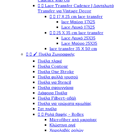
Cadence Rub On


Lace Transfer Cadence | Δαντελωτά
Transfer για Vintage Decor


17 Χ 25 cm lace transfer
lace Μαύρο 17X25
Lace Λευκό 17X25


25 X 35 cm lace transfer
Lace Λευκό 25X35
Lace Μαύρο 25X35
lace transfer 35 Χ 50 cm


🖌️ Πινέλα Ζωγραφικής
Πινέλα πλακέ
Πινέλα Contour
Πινέλα One Stroke
Πινέλα φυλλά χρυσού
Πινέλα για Stencil
Πινέλα σφουγγάρια
Διάφορα Πινέλα
Πινέλα Filbert-οβάλ
Πινέλα για χρώματα κιμωλίας
Σετ πινέλα


Ρολά βαφής - Rollex
Microfiber από μικροίνες
Κλώστινο ριγέ
Χειρολαβές ρολών