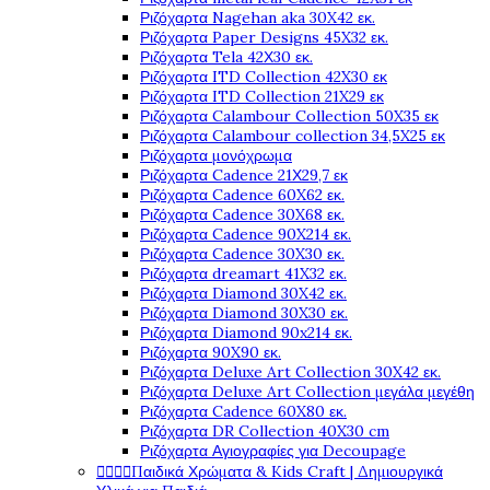
Ριζόχαρτα Nagehan aka 30X42 εκ.
Ριζόχαρτα Paper Designs 45X32 εκ.
Ριζόχαρτα Tela 42Χ30 εκ.
Ριζόχαρτα ITD Collection 42X30 εκ
Ριζόχαρτα ITD Collection 21X29 εκ
Ριζόχαρτα Calambour Collection 50X35 εκ
Ριζόχαρτα Calambour collection 34,5X25 εκ
Ριζόχαρτα μονόχρωμα
Ριζόχαρτα Cadence 21Χ29,7 εκ
Ριζόχαρτα Cadence 60X62 εκ.
Ριζόχαρτα Cadence 30X68 εκ.
Ριζόχαρτα Cadence 90X214 εκ.
Ριζόχαρτα Cadence 30X30 εκ.
Ριζόχαρτα dreamart 41X32 εκ.
Ριζόχαρτα Diamond 30X42 εκ.
Ριζόχαρτα Diamond 30X30 εκ.
Ριζόχαρτα Diamond 90x214 εκ.
Ριζόχαρτα 90X90 εκ.
Ριζόχαρτα Deluxe Art Collection 30X42 εκ.
Ριζόχαρτα Deluxe Art Collection μεγάλα μεγέθη
Ριζόχαρτα Cadence 60X80 εκ.
Ριζόχαρτα DR Collection 40X30 cm
Ριζόχαρτα Αγιογραφίες για Decoupage




Παιδικά Χρώματα & Kids Craft | Δημιουργικά