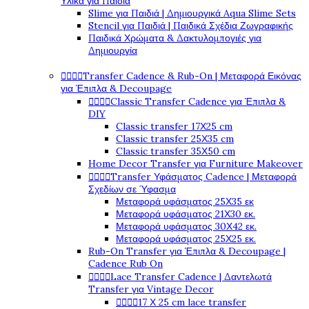
Υλικά για Παιδιά
Slime για Παιδιά | Δημιουργικά Aqua Slime Sets
Stencil για Παιδιά | Παιδικά Σχέδια Ζωγραφικής
Παιδικά Χρώματα & Δακτυλομπογιές για
Δημιουργία




Transfer Cadence & Rub-On | Μεταφορά Εικόνας
για Έπιπλα & Decoupage




Classic Transfer Cadence για Έπιπλα &
DIY
Classic transfer 17Χ25 cm
Classic transfer 25Χ35 cm
Classic transfer 35Χ50 cm
Home Decor Transfer για Furniture Makeover




Transfer Υφάσματος Cadence | Μεταφορά
Σχεδίων σε Ύφασμα
Μεταφορά υφάσματος 25Χ35 εκ
Μεταφορά υφάσματος 21Χ30 εκ.
Μεταφορά υφάσματος 30Χ42 εκ.
Μεταφορά υφάσματος 25Χ25 εκ.
Rub-On Transfer για Έπιπλα & Decoupage |
Cadence Rub On




Lace Transfer Cadence | Δαντελωτά
Transfer για Vintage Decor




17 Χ 25 cm lace transfer