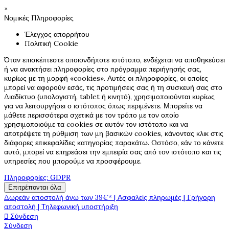
×
Νομικές Πληροφορίες
Έλεγχος απορρήτου
Πολιτική Cookie
Όταν επισκέπτεστε οποιονδήποτε ιστότοπο, ενδέχεται να αποθηκεύσει
ή να ανακτήσει πληροφορίες στο πρόγραμμα περιήγησής σας,
κυρίως με τη μορφή «cookies». Αυτές οι πληροφορίες, οι οποίες
μπορεί να αφορούν εσάς, τις προτιμήσεις σας ή τη συσκευή σας στο
Διαδίκτυο (υπολογιστή, tablet ή κινητό), χρησιμοποιούνται κυρίως
για να λειτουργήσει ο ιστότοπος όπως περιμένετε. Μπορείτε να
μάθετε περισσότερα σχετικά με τον τρόπο με τον οποίο
χρησιμοποιούμε τα cookies σε αυτόν τον ιστότοπο και να
αποτρέψετε τη ρύθμιση των μη βασικών cookies, κάνοντας κλικ στις
διάφορες επικεφαλίδες κατηγορίας παρακάτω. Ωστόσο, εάν το κάνετε
αυτό, μπορεί να επηρεάσει την εμπειρία σας από τον ιστότοπο και τις
υπηρεσίες που μπορούμε να προσφέρουμε.
Πληροφορίες: GDPR
Επιτρέπονται όλα
Δωρεάν αποστολή άνω των 39€* | Ασφαλείς πληρωμές | Γρήγορη
αποστολή | Τηλεφωνική υποστήριξη

Σύνδεση
Σύνδεση