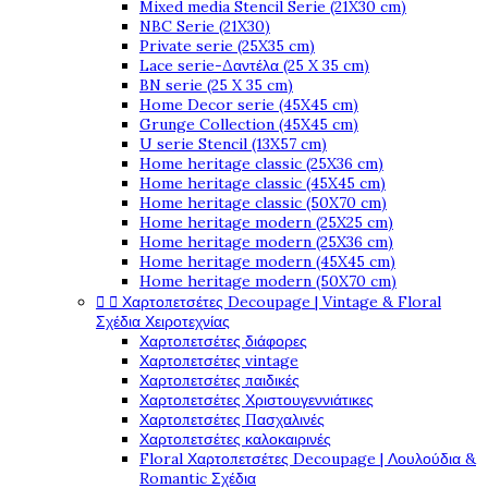
Mixed media Stencil Serie (21X30 cm)
NBC Serie (21X30)
Private serie (25X35 cm)
Lace serie-Δαντέλα (25 X 35 cm)
BN serie (25 X 35 cm)
Home Decor serie (45X45 cm)
Grunge Collection (45X45 cm)
U serie Stencil (13X57 cm)
Home heritage classic (25X36 cm)
Home heritage classic (45X45 cm)
Home heritage classic (50X70 cm)
Home heritage modern (25X25 cm)
Home heritage modern (25X36 cm)
Home heritage modern (45X45 cm)
Home heritage modern (50X70 cm)


Χαρτοπετσέτες Decoupage | Vintage & Floral
Σχέδια Χειροτεχνίας
Χαρτοπετσέτες διάφορες
Χαρτοπετσέτες vintage
Χαρτοπετσέτες παιδικές
Χαρτοπετσέτες Χριστουγεννιάτικες
Χαρτοπετσέτες Πασχαλινές
Χαρτοπετσέτες καλοκαιρινές
Floral Χαρτοπετσέτες Decoupage | Λουλούδια &
Romantic Σχέδια