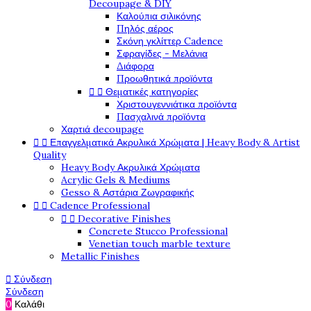
Decoupage & DIY
Καλούπια σιλικόνης
Πηλός αέρος
Σκόνη γκλίττερ Cadence
Σφραγίδες - Μελάνια
Διάφορα
Προωθητικά προϊόντα


Θεματικές κατηγορίες
Χριστουγεννιάτικα προϊόντα
Πασχαλινά προϊόντα
Χαρτιά decoupage


Επαγγελματικά Ακρυλικά Χρώματα | Heavy Body & Artist
Quality
Heavy Body Ακρυλικά Χρώματα
Acrylic Gels & Mediums
Gesso & Αστάρια Ζωγραφικής


Cadence Professional


Decorative Finishes
Concrete Stucco Professional
Venetian touch marble texture
Metallic Finishes

Σύνδεση
Σύνδεση
0
Καλάθι