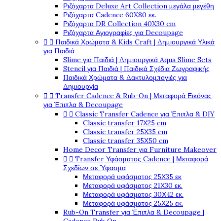
Ριζόχαρτα Deluxe Art Collection μεγάλα μεγέθη
Ριζόχαρτα Cadence 60X80 εκ.
Ριζόχαρτα DR Collection 40X30 cm
Ριζόχαρτα Αγιογραφίες για Decoupage


Παιδικά Χρώματα & Kids Craft | Δημιουργικά Υλικά
για Παιδιά
Slime για Παιδιά | Δημιουργικά Aqua Slime Sets
Stencil για Παιδιά | Παιδικά Σχέδια Ζωγραφικής
Παιδικά Χρώματα & Δακτυλομπογιές για
Δημιουργία


Transfer Cadence & Rub-On | Μεταφορά Εικόνας
για Έπιπλα & Decoupage


Classic Transfer Cadence για Έπιπλα & DIY
Classic transfer 17Χ25 cm
Classic transfer 25Χ35 cm
Classic transfer 35Χ50 cm
Home Decor Transfer για Furniture Makeover


Transfer Υφάσματος Cadence | Μεταφορά
Σχεδίων σε Ύφασμα
Μεταφορά υφάσματος 25Χ35 εκ
Μεταφορά υφάσματος 21Χ30 εκ.
Μεταφορά υφάσματος 30Χ42 εκ.
Μεταφορά υφάσματος 25Χ25 εκ.
Rub-On Transfer για Έπιπλα & Decoupage |