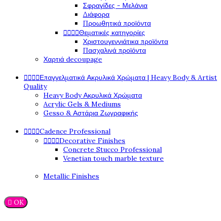
Σφραγίδες - Μελάνια
Διάφορα
Προωθητικά προϊόντα




Θεματικές κατηγορίες
Χριστουγεννιάτικα προϊόντα
Πασχαλινά προϊόντα
Χαρτιά decoupage




Επαγγελματικά Ακρυλικά Χρώματα | Heavy Body & Artist
Quality
Heavy Body Ακρυλικά Χρώματα
Acrylic Gels & Mediums
Gesso & Αστάρια Ζωγραφικής




Cadence Professional




Decorative Finishes
Concrete Stucco Professional
Venetian touch marble texture
Metallic Finishes

OK