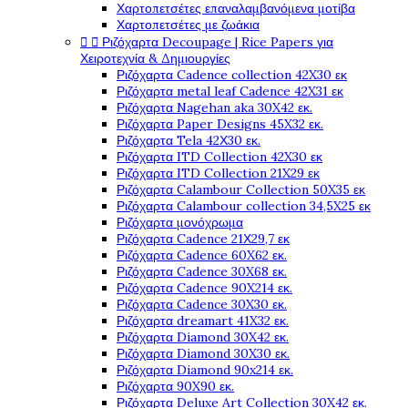
Χαρτοπετσέτες επαναλαμβανόμενα μοτίβα
Χαρτοπετσέτες με ζωάκια


Ριζόχαρτα Decoupage | Rice Papers για
Χειροτεχνία & Δημιουργίες
Ριζόχαρτα Cadence collection 42X30 εκ
Ριζόχαρτα metal leaf Cadence 42X31 εκ
Ριζόχαρτα Nagehan aka 30X42 εκ.
Ριζόχαρτα Paper Designs 45X32 εκ.
Ριζόχαρτα Tela 42Χ30 εκ.
Ριζόχαρτα ITD Collection 42X30 εκ
Ριζόχαρτα ITD Collection 21X29 εκ
Ριζόχαρτα Calambour Collection 50X35 εκ
Ριζόχαρτα Calambour collection 34,5X25 εκ
Ριζόχαρτα μονόχρωμα
Ριζόχαρτα Cadence 21Χ29,7 εκ
Ριζόχαρτα Cadence 60X62 εκ.
Ριζόχαρτα Cadence 30X68 εκ.
Ριζόχαρτα Cadence 90X214 εκ.
Ριζόχαρτα Cadence 30X30 εκ.
Ριζόχαρτα dreamart 41X32 εκ.
Ριζόχαρτα Diamond 30X42 εκ.
Ριζόχαρτα Diamond 30X30 εκ.
Ριζόχαρτα Diamond 90x214 εκ.
Ριζόχαρτα 90X90 εκ.
Ριζόχαρτα Deluxe Art Collection 30X42 εκ.