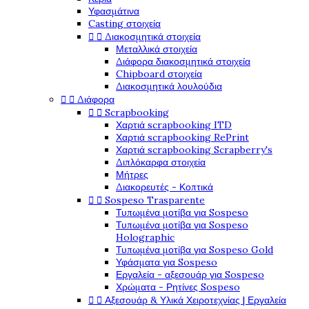
Υφασμάτινα
Casting στοιχεία


Διακοσμητικά στοιχεία
Μεταλλικά στοιχεία
Διάφορα διακοσμητικά στοιχεία
Chipboard στοιχεία
Διακοσμητικά λουλούδια


Διάφορα


Scrapbooking
Χαρτιά scrapbooking ITD
Χαρτιά scrapbooking RePrint
Χαρτιά scrapbooking Scrapberry's
Διπλόκαρφα στοιχεία
Μήτρες
Διακορευτές - Κοπτικά


Sospeso Trasparente
Τυπωμένα μοτίβα για Sospeso
Τυπωμένα μοτίβα για Sospeso
Holographic
Τυπωμένα μοτίβα για Sospeso Gold
Υφάσματα για Sospeso
Εργαλεία - αξεσουάρ για Sospeso
Χρώματα - Ρητίνες Sospeso


Αξεσουάρ & Υλικά Χειροτεχνίας | Εργαλεία