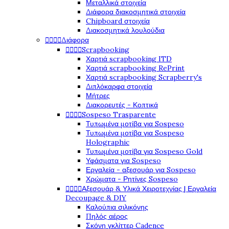
Μεταλλικά στοιχεία
Διάφορα διακοσμητικά στοιχεία
Chipboard στοιχεία
Διακοσμητικά λουλούδια




Διάφορα




Scrapbooking
Χαρτιά scrapbooking ITD
Χαρτιά scrapbooking RePrint
Χαρτιά scrapbooking Scrapberry's
Διπλόκαρφα στοιχεία
Μήτρες
Διακορευτές - Κοπτικά




Sospeso Trasparente
Τυπωμένα μοτίβα για Sospeso
Τυπωμένα μοτίβα για Sospeso
Holographic
Τυπωμένα μοτίβα για Sospeso Gold
Υφάσματα για Sospeso
Εργαλεία - αξεσουάρ για Sospeso
Χρώματα - Ρητίνες Sospeso




Αξεσουάρ & Υλικά Χειροτεχνίας | Εργαλεία
Decoupage & DIY
Καλούπια σιλικόνης
Πηλός αέρος
Σκόνη γκλίττερ Cadence