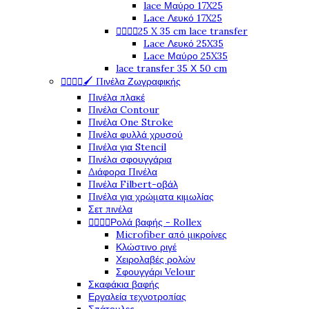
lace Μαύρο 17X25
Lace Λευκό 17X25




25 X 35 cm lace transfer
Lace Λευκό 25X35
Lace Μαύρο 25X35
lace transfer 35 Χ 50 cm




🖌️ Πινέλα Ζωγραφικής
Πινέλα πλακέ
Πινέλα Contour
Πινέλα One Stroke
Πινέλα φυλλά χρυσού
Πινέλα για Stencil
Πινέλα σφουγγάρια
Διάφορα Πινέλα
Πινέλα Filbert-οβάλ
Πινέλα για χρώματα κιμωλίας
Σετ πινέλα




Ρολά βαφής - Rollex
Microfiber από μικροίνες
Κλώστινο ριγέ
Χειρολαβές ρολών
Σφουγγάρι Velour
Σκαφάκια βαφής
Εργαλεία τεχνοτροπίας