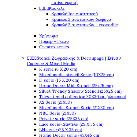
πατίνα νερού)




Κρακελέ
Κρακελέ 1ος συστατικού
Κρακελέ 2 συστατικών διάφανο
Κρακελέ 2 συστατικών - crocodile
Χρύσωμα
Πρίμερ - Γκέσο
Createx series




Stencil Ζωγραφικής & Decoupage | Στένσιλ
Cadence & Mixed Media
K serie (6 X 20 cm)
Mixed media stencil Serie (10X25 cm)
D serie (15 X 20 cm)
Home Decor Midi Stencil (25x25 cm)
Siluet Trendy Shadow Stencil (25X25 cm)
Tiles stencil collection 30X30 εκ. (πλακάκια)
AS Serie (21X30)
Mixed media Stencil Serie (21X30 cm)
NBC Serie (21X30)
Private serie (25X35 cm)
Lace serie-Δαντέλα (25 X 35 cm)
BN serie (25 X 35 cm)
Home Decor serie (45X45 cm)