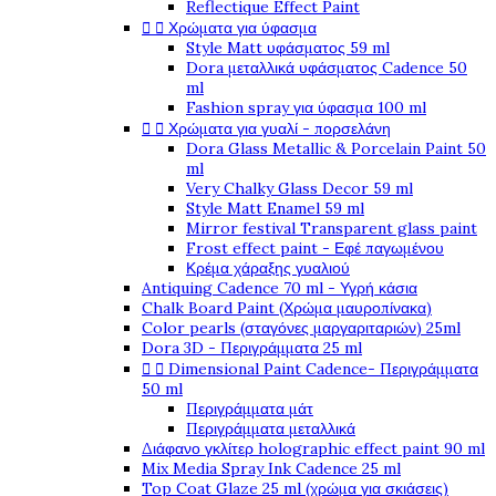
Reflectique Effect Paint


Χρώματα για ύφασμα
Style Matt υφάσματος 59 ml
Dora μεταλλικά υφάσματος Cadence 50
ml
Fashion spray για ύφασμα 100 ml


Χρώματα για γυαλί - πορσελάνη
Dora Glass Metallic & Porcelain Paint 50
ml
Very Chalky Glass Decor 59 ml
Style Matt Enamel 59 ml
Mirror festival Transparent glass paint
Frost effect paint - Εφέ παγωμένου
Κρέμα χάραξης γυαλιού
Antiquing Cadence 70 ml - Υγρή κάσια
Chalk Board Paint (Χρώμα μαυροπίνακα)
Color pearls (σταγόνες μαργαριταριών) 25ml
Dora 3D - Περιγράμματα 25 ml


Dimensional Paint Cadence- Περιγράμματα
50 ml
Περιγράμματα μάτ
Περιγράμματα μεταλλικά
Διάφανο γκλίτερ holographic effect paint 90 ml
Mix Media Spray Ink Cadence 25 ml
Top Coat Glaze 25 ml (χρώμα για σκιάσεις)