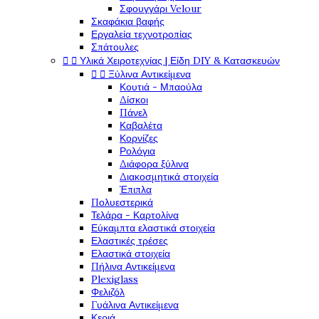
Σφουγγάρι Velour
Σκαφάκια βαφής
Εργαλεία τεχνοτροπίας
Σπάτουλες


Υλικά Χειροτεχνίας | Είδη DIY & Κατασκευών


Ξύλινα Αντικείμενα
Κουτιά - Μπαούλα
Δίσκοι
Πάνελ
Καβαλέτα
Κορνίζες
Ρολόγια
Διάφορα ξύλινα
Διακοσμητικά στοιχεία
Έπιπλα
Πολυεστερικά
Τελάρα - Καρτολίνα
Εύκαμπτα ελαστικά στοιχεία
Ελαστικές τρέσες
Ελαστικά στοιχεία
Πήλινα Αντικείμενα
Plexiglass
Φελιζόλ
Γυάλινα Αντικείμενα
Κεριά