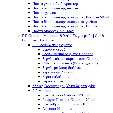
Πάστα γλυπτικής ζωγραφικής
Πάστα διαμόρφωσης mixion
Πάστες χιονιού
Πάστα διαμόρφωσης υφάσματος Fashion 50 ml
Πάστα διαμόρφωσης υφάσματος γκλίτερ
Πάστα διαμόρφωσης υφάσματος Hi-Lite
Πάστα Shabby Chic -Μάτ


Cadence Mediums & Υλικά Ζωγραφικής | Gel &
Βοηθητικά Χρώματα


Βερνίκια Φινιρίσματος
Βερνίκια νερού
Βερνίκι ultimate glaze Cadence
Βερνίκι πέτρας (aqua stone Cadence)
Colouron varnish (Βερνικόχρωμα)
Βερνίκι με βάση διαλύτες
Υγρό γυαλί / resin
Κεριά παλαίωσης
Βερνίκι σπρέι
Κόλλες Decoupage | Υλικά Χειροτεχνίας


Mediums
Εφέ βελούδο Cadence 120 ml
Antique Powder Cadence 70 ml
Εφέ καθρέφτη - mirror effect
Διάφορα Mediums