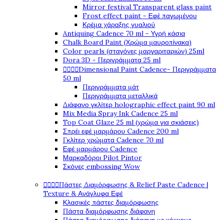
Mirror festival Transparent glass paint
Frost effect paint - Εφέ παγωμένου
Κρέμα χάραξης γυαλιού
Antiquing Cadence 70 ml - Υγρή κάσια
Chalk Board Paint (Χρώμα μαυροπίνακα)
Color pearls (σταγόνες μαργαριταριών) 25ml
Dora 3D - Περιγράμματα 25 ml




Dimensional Paint Cadence- Περιγράμματα
50 ml
Περιγράμματα μάτ
Περιγράμματα μεταλλικά
Διάφανο γκλίτερ holographic effect paint 90 ml
Mix Media Spray Ink Cadence 25 ml
Top Coat Glaze 25 ml (χρώμα για σκιάσεις)
Σπρέι εφέ μαρμάρου Cadence 200 ml
Γκλίτερ χρώματα Cadence 70 ml
Εφέ μαρμάρου Cadence
Μαρκαδόροι Pilot Pintor
Σκόνες embossing Wow




Πάστες Διαμόρφωσης & Relief Paste Cadence |
Texture & Ανάγλυφα Εφέ
Κλασικές πάστες διαμόρφωσης
Πάστα διαμόρφωσης διάφανη