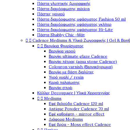
Πάστα γλυπτικής ζωγραφικής
Πάστα διαμόρφωσης mixion
Πάστες χιονιού
Πάστα διαμόρφωσης υφάσματος Fashion 50 ml
Πάστα διαμόρφωσης υφάσματος γκλίτερ
Πάστα διαμόρφωσης υφάσματος Hi-Lite
Πάστα Shabby Chic -Μάτ


Cadence Mediums & Υλικά Ζωγραφικής | Gel & Βοη


Βερνίκια Φινιρίσματος
Βερνίκια νερού
Βερνίκι ultimate glaze Cadence
Βερνίκι πέτρας (aqua stone Cadence)
Colouron varnish (Βερνικόχρωμα)
Βερνίκι με βάση διαλύτες
Υγρό γυαλί / resin
Κεριά παλαίωσης
Βερνίκι σπρέι
Κόλλες Decoupage | Υλικά Χειροτεχνίας


Mediums
Εφέ βελούδο Cadence 120 ml
Antique Powder Cadence 70 ml
Εφέ καθρέφτη - mirror effect
Διάφορα Mediums
Εφέ βρύα - Moss effect Cadence