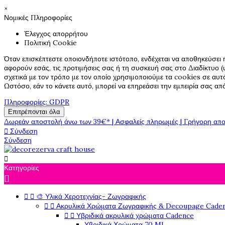
×
Νομικές Πληροφορίες
Έλεγχος απορρήτου
Πολιτική Cookie
Όταν επισκέπτεστε οποιονδήποτε ιστότοπο, ενδέχεται να αποθηκεύσει 
αφορούν εσάς, τις προτιμήσεις σας ή τη συσκευή σας στο Διαδίκτυο (υ
σχετικά με τον τρόπο με τον οποίο χρησιμοποιούμε τα cookies σε αυτ
Ωστόσο, εάν το κάνετε αυτό, μπορεί να επηρεάσει την εμπειρία σας α
Πληροφορίες: GDPR
Επιτρέπονται όλα
Δωρεάν αποστολή άνω των 39€* | Ασφαλείς πληρωμές | Γρήγορη απο

Σύνδεση
Σύνδεση

Κατηγορίες



🎨 Υλικά Χεροτεχνίας- Ζωγραφικής


Ακρυλικά Χρώματα Ζωγραφικής & Decoupage Cade


Υβριδικά ακρυλικά χρώματα Cadence
Υβριδικά Χρώματα 70 Ml