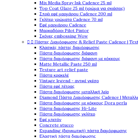
Mix Media Spray Ink Cadence 25 ml
Top Coat Glaze 25 ml (χρώμα για σκιάσεις)
Σπρέι εφέ μαρμάρου Cadence 200 ml
Γκλίτερ χρώματα Cadence 70 ml
Εφέ μαρμάρου Cadence
Μαρκαδόροι Pilot Pintor
Σκόνες embossing Wow


Πάστες Διαμόρφωσης & Relief Paste Cadence | Tex
Κλασικές πάστες διαμόρφωσης
Πάστα διαμόρφωσης διάφανη
Πάστα διαμόρφωσης διάφανη με κόκκους
Matte Metallic Paste 250 ml
Texture art relief paste
Πάστα κρακελέ
Vintage legend - αντικέ γκέσο
Πάστα εφέ πέτρας
Πάστα διαμόρφωσης μεταλλική λεία
Diamond Πάστα Διαμόρφωσης Cadence | Μεταλλικ
Πάστα διαμόρφωσης με κόκκους Dora perla
Πάστα διαμόρφωσης Hi-Lite
Πάστα διαμόρφωσης γκλίτερ
Εφέ μπετόν
Concrete stucco
Expanding (διογκωτική) πάστα διαμόρφωσης
Ελαστική πάστα διαμόφωσης