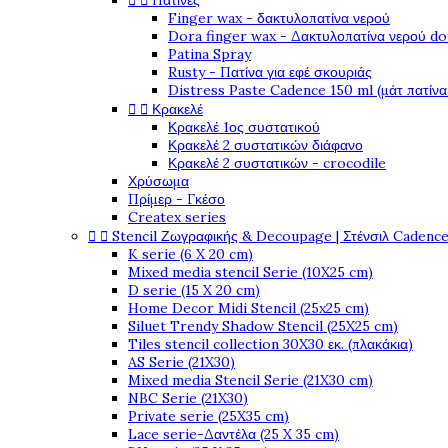


Πατίνες
Finger wax - δακτυλοπατίνα νερού
Dora finger wax - Δακτυλοπατίνα νερού do
Patina Spray
Rusty - Πατίνα για εφέ σκουριάς
Distress Paste Cadence 150 ml (μάτ πατίνα


Κρακελέ
Κρακελέ 1ος συστατικού
Κρακελέ 2 συστατικών διάφανο
Κρακελέ 2 συστατικών - crocodile
Χρύσωμα
Πρίμερ - Γκέσο
Createx series


Stencil Ζωγραφικής & Decoupage | Στένσιλ Cadenc
K serie (6 X 20 cm)
Mixed media stencil Serie (10X25 cm)
D serie (15 X 20 cm)
Home Decor Midi Stencil (25x25 cm)
Siluet Trendy Shadow Stencil (25X25 cm)
Tiles stencil collection 30X30 εκ. (πλακάκια)
AS Serie (21X30)
Mixed media Stencil Serie (21X30 cm)
NBC Serie (21X30)
Private serie (25X35 cm)
Lace serie-Δαντέλα (25 X 35 cm)