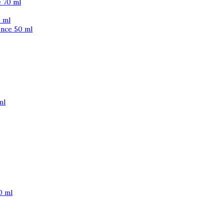
 70 ml
 ml
ence 50 ml
ml
0 ml