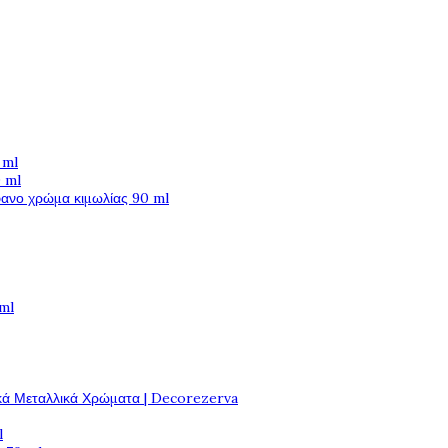
 ml
 ml
φανο χρώμα κιμωλίας 90 ml
 ml
κά Μεταλλικά Χρώματα | Decorezerva
l