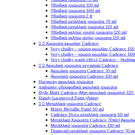
Υβριδικά χρώματα 120 ml
Υβριδικά χρώματα 500 ml
Υβριδικά χρώματα 2 lt
Υβριδικά μεταλλικά χρώματα 70 ml
Υβριδικά μεταλλικά χρώματα 120 ml
Υβριδικά γκλίτερ χρυσό χρώματα 120 ml
Υβριδικά γκλίτερ ασημί χρώματα 120 ml


Χρώματα κιμωλίας Cadence
Very chalky - χρώμα κιμωλίας Cadence 150
Very chalky - χρώμα κιμωλίας Cadence 500
Very chalky wash effect Cadence - Ημιδιά


Ακρυλικά χρώματα premium Cadence
Ακρυλικά χρώματα Cadence 70 ml
Ακρυλικά χρώματα Cadence 120 ml
Harmony ακρυλικά χρώματα
Ambiante υδροφοβικά ακρυλικά χρώματα
Style Matt Cadence (Ματ ακρυλικά χρώματα) 120
Handy Lacquered Paint (Λάκα)


Μεταλλικά χρώματα Cadence
Matte Metallic Paint 50 ml
Cadence Dora μεταλλικά χρώματα 50 ml
Μεταλλικά Χρώματα Cadence 70ml | Ακρυλι
Μεταλλικά χρώματα Cadence 120 ml
Diamond μεταλλικά χρώματα Cadence 70 m