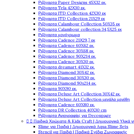
Ριζόχαρτα Paper Designs 45X32 εκ.
Ριζόχαρτα Tela 42Χ30 εκ.
Ριζόχαρτα ITD Collection 42X30 εκ
Ριζόχαρτα ITD Collection 21X29 εκ
Ριζόχαρτα Calambour Collection 50X35 εκ
Ριζόχαρτα Calambour collection 34,5X25 εκ
Ριζόχαρτα μονόχρωμα
Ριζόχαρτα Cadence 21Χ29,7 εκ
Ριζόχαρτα Cadence 60X62 εκ.
Ριζόχαρτα Cadence 30X68 εκ.
Ριζόχαρτα Cadence 90X214 εκ.
Ριζόχαρτα Cadence 30X30 εκ.
Ριζόχαρτα dreamart 41X32 εκ.
Ριζόχαρτα Diamond 30X42 εκ.
Ριζόχαρτα Diamond 30X30 εκ.
Ριζόχαρτα Diamond 90x214 εκ.
Ριζόχαρτα 90X90 εκ.
Ριζόχαρτα Deluxe Art Collection 30X42 εκ.
Ριζόχαρτα Deluxe Art Collection μεγάλα μεγέθη
Ριζόχαρτα Cadence 60X80 εκ.
Ριζόχαρτα DR Collection 40X30 cm
Ριζόχαρτα Αγιογραφίες για Decoupage


Παιδικά Χρώματα & Kids Craft | Δημιουργικά Υλικά γ
Slime για Παιδιά | Δημιουργικά Aqua Slime Sets
Stencil για Παιδιά | Παιδικά Σχέδια Ζωγραφικής