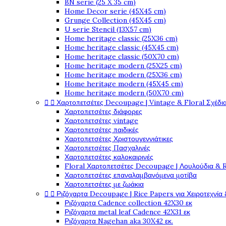
BN serie (25 X 35 cm)
Home Decor serie (45X45 cm)
Grunge Collection (45X45 cm)
U serie Stencil (13X57 cm)
Home heritage classic (25X36 cm)
Home heritage classic (45X45 cm)
Home heritage classic (50X70 cm)
Home heritage modern (25X25 cm)
Home heritage modern (25X36 cm)
Home heritage modern (45X45 cm)
Home heritage modern (50X70 cm)


Χαρτοπετσέτες Decoupage | Vintage & Floral Σχέδια
Χαρτοπετσέτες διάφορες
Χαρτοπετσέτες vintage
Χαρτοπετσέτες παιδικές
Χαρτοπετσέτες Χριστουγεννιάτικες
Χαρτοπετσέτες Πασχαλινές
Χαρτοπετσέτες καλοκαιρινές
Floral Χαρτοπετσέτες Decoupage | Λουλούδια & 
Χαρτοπετσέτες επαναλαμβανόμενα μοτίβα
Χαρτοπετσέτες με ζωάκια


Ριζόχαρτα Decoupage | Rice Papers για Χειροτεχνία 
Ριζόχαρτα Cadence collection 42X30 εκ
Ριζόχαρτα metal leaf Cadence 42X31 εκ
Ριζόχαρτα Nagehan aka 30X42 εκ.