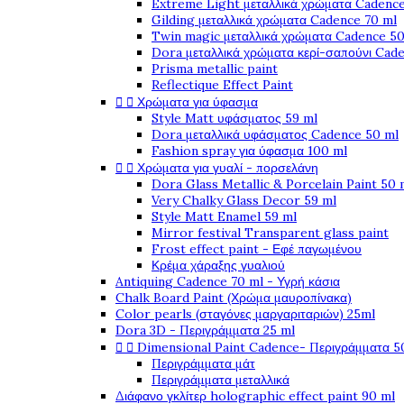
Extreme Light μεταλλικά χρώματα Cadence
Gilding μεταλλικά χρώματα Cadence 70 ml
Twin magic μεταλλικά χρώματα Cadence 50
Dora μεταλλικά χρώματα κερί-σαπούνι Cad
Prisma metallic paint
Reflectique Effect Paint


Χρώματα για ύφασμα
Style Matt υφάσματος 59 ml
Dora μεταλλικά υφάσματος Cadence 50 ml
Fashion spray για ύφασμα 100 ml


Χρώματα για γυαλί - πορσελάνη
Dora Glass Metallic & Porcelain Paint 50 
Very Chalky Glass Decor 59 ml
Style Matt Enamel 59 ml
Mirror festival Transparent glass paint
Frost effect paint - Εφέ παγωμένου
Κρέμα χάραξης γυαλιού
Antiquing Cadence 70 ml - Υγρή κάσια
Chalk Board Paint (Χρώμα μαυροπίνακα)
Color pearls (σταγόνες μαργαριταριών) 25ml
Dora 3D - Περιγράμματα 25 ml


Dimensional Paint Cadence- Περιγράμματα 5
Περιγράμματα μάτ
Περιγράμματα μεταλλικά
Διάφανο γκλίτερ holographic effect paint 90 ml