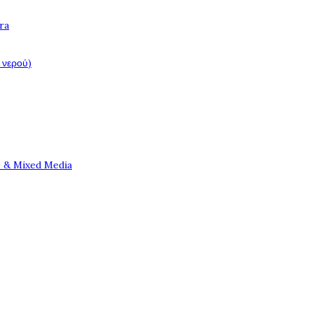
ra
 νερού)
e & Mixed Media