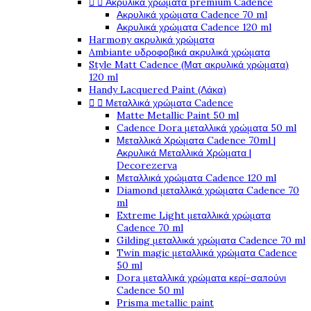


Ακρυλικά χρώματα premium Cadence
Ακρυλικά χρώματα Cadence 70 ml
Ακρυλικά χρώματα Cadence 120 ml
Harmony ακρυλικά χρώματα
Ambiante υδροφοβικά ακρυλικά χρώματα
Style Matt Cadence (Ματ ακρυλικά χρώματα)
120 ml
Handy Lacquered Paint (Λάκα)


Μεταλλικά χρώματα Cadence
Matte Metallic Paint 50 ml
Cadence Dora μεταλλικά χρώματα 50 ml
Μεταλλικά Χρώματα Cadence 70ml |
Ακρυλικά Μεταλλικά Χρώματα |
Decorezerva
Μεταλλικά χρώματα Cadence 120 ml
Diamond μεταλλικά χρώματα Cadence 70
ml
Extreme Light μεταλλικά χρώματα
Cadence 70 ml
Gilding μεταλλικά χρώματα Cadence 70 ml
Twin magic μεταλλικά χρώματα Cadence
50 ml
Dora μεταλλικά χρώματα κερί-σαπούνι
Cadence 50 ml
Prisma metallic paint