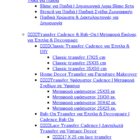
Υλικά για Παιδιά
Slime για Παιδιά | Δημιουργικά Aqua Slime Sets
Stencil για Παιδιά | Παιδικά Σχέδια Ζωγραφικής
Παιδικά Χρώματα & Δακτυλομπογιές για
Δημιουργία




Transfer Cadence & Rub-On | Μεταφορά Εικόνας
για Έπιπλα & Decoupage




Classic Transfer Cadence για Έπιπλα &
DIY
Classic transfer 17Χ25 cm
Classic transfer 25Χ35 cm
Classic transfer 35Χ50 cm
Home Decor Transfer για Furniture Makeover




Transfer Υφάσματος Cadence | Μεταφορά
Σχεδίων σε Ύφασμα
Μεταφορά υφάσματος 25Χ35 εκ
Μεταφορά υφάσματος 21Χ30 εκ.
Μεταφορά υφάσματος 30Χ42 εκ.
Μεταφορά υφάσματος 25Χ25 εκ.
Rub-On Transfer για Έπιπλα & Decoupage |
Cadence Rub On




Lace Transfer Cadence | Δαντελωτά
Transfer για Vintage Decor




17 Χ 25 cm lace transfer