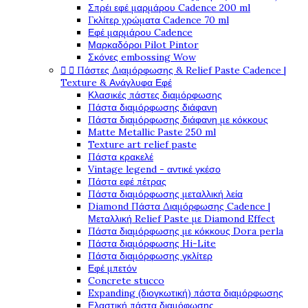
Σπρέι εφέ μαρμάρου Cadence 200 ml
Γκλίτερ χρώματα Cadence 70 ml
Εφέ μαρμάρου Cadence
Μαρκαδόροι Pilot Pintor
Σκόνες embossing Wow


Πάστες Διαμόρφωσης & Relief Paste Cadence |
Texture & Ανάγλυφα Εφέ
Κλασικές πάστες διαμόρφωσης
Πάστα διαμόρφωσης διάφανη
Πάστα διαμόρφωσης διάφανη με κόκκους
Matte Metallic Paste 250 ml
Texture art relief paste
Πάστα κρακελέ
Vintage legend - αντικέ γκέσο
Πάστα εφέ πέτρας
Πάστα διαμόρφωσης μεταλλική λεία
Diamond Πάστα Διαμόρφωσης Cadence |
Μεταλλική Relief Paste με Diamond Effect
Πάστα διαμόρφωσης με κόκκους Dora perla
Πάστα διαμόρφωσης Hi-Lite
Πάστα διαμόρφωσης γκλίτερ
Εφέ μπετόν
Concrete stucco
Expanding (διογκωτική) πάστα διαμόρφωσης
Ελαστική πάστα διαμόφωσης