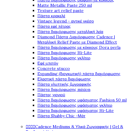
Πάστα διαμόρφωσης διάφανη με κόκκους
Matte Metallic Paste 250 ml
Texture art relief paste
Πάστα κρακελέ
Vintage legend - αντικέ γκέσο
Πάστα εφέ πέτρας
Πάστα διαμόρφωσης μεταλλική λεία
Diamond Πάστα Διαμόρφωσης Cadence |
Μεταλλική Relief Paste με Diamond Effect
Πάστα διαμόρφωσης με κόκκους Dora perla
Πάστα διαμόρφωσης Hi-Lite
Πάστα διαμόρφωσης γκλίτερ
Εφέ μπετόν
Concrete stucco
Expanding (διογκωτική) πάστα διαμόρφωσης
Ελαστική πάστα διαμόφωσης
Πάστα γλυπτικής ζωγραφικής
Πάστα διαμόρφωσης mixion
Πάστες χιονιού
Πάστα διαμόρφωσης υφάσματος Fashion 50 ml
Πάστα διαμόρφωσης υφάσματος γκλίτερ
Πάστα διαμόρφωσης υφάσματος Hi-Lite
Πάστα Shabby Chic -Μάτ




Cadence Mediums & Υλικά Ζωγραφικής | Gel &