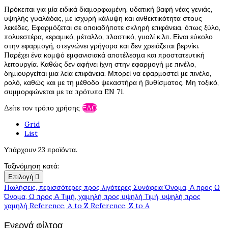
Πρόκειται για μία ειδικά διαμορφωμένη, υδατική βαφή νέας γενιάς,
υψηλής γυαλάδας, με ισχυρή κάλυψη και ανθεκτικότητα στους
λεκέδες. Εφαρμόζεται σε οποιαδήποτε σκληρή επιφάνεια, όπως ξύλο,
πολυεστέρα, κεραμικό, μέταλλο, πλαστικό, γυαλί κ.λπ. Είναι εύκολο
στην εφαρμογή, στεγνώνει γρήγορα και δεν χρειάζεται βερνίκι.
Παρέχει ένα κομψό εμφανισιακά αποτέλεσμα και προστατευτική
λειτουργία. Καθώς δεν αφήνει ίχνη στην εφαρμογή με πινέλο,
δημιουργείται μια λεία επιφάνεια. Μπορεί να εφαρμοστεί με πινέλο,
ρολό, καθώς και με τη μέθοδο ψεκαστήρα ή βυθίσματος. Μη τοξικό,
συμμορφώνεται με τα πρότυπα EN 71.
Δείτε τον τρόπο χρήσης
ΕΔΩ
Grid
List
Υπάρχουν 23 προϊόντα.
Ταξινόμηση κατά:
Επιλογή

Πωλήσεις, περισσότερες προς λιγότερες
Συνάφεια
Όνομα, Α προς Ω
Όνομα, Ω προς Α
Τιμή, χαμηλή προς υψηλή
Τιμή, υψηλή προς
χαμηλή
Reference, A to Z
Reference, Z to A
Ενεργά φίλτρα