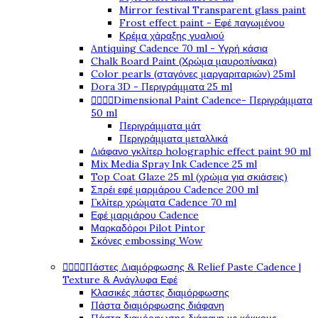
Mirror festival Transparent glass paint
Frost effect paint - Εφέ παγωμένου
Κρέμα χάραξης γυαλιού
Antiquing Cadence 70 ml - Υγρή κάσια
Chalk Board Paint (Χρώμα μαυροπίνακα)
Color pearls (σταγόνες μαργαριταριών) 25ml
Dora 3D - Περιγράμματα 25 ml




Dimensional Paint Cadence- Περιγράμματα
50 ml
Περιγράμματα μάτ
Περιγράμματα μεταλλικά
Διάφανο γκλίτερ holographic effect paint 90 ml
Mix Media Spray Ink Cadence 25 ml
Top Coat Glaze 25 ml (χρώμα για σκιάσεις)
Σπρέι εφέ μαρμάρου Cadence 200 ml
Γκλίτερ χρώματα Cadence 70 ml
Εφέ μαρμάρου Cadence
Μαρκαδόροι Pilot Pintor
Σκόνες embossing Wow




Πάστες Διαμόρφωσης & Relief Paste Cadence |
Texture & Ανάγλυφα Εφέ
Κλασικές πάστες διαμόρφωσης
Πάστα διαμόρφωσης διάφανη