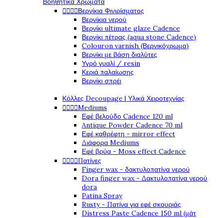
Βοηθητικά Χρώματα




Βερνίκια Φινιρίσματος
Βερνίκια νερού
Βερνίκι ultimate glaze Cadence
Βερνίκι πέτρας (aqua stone Cadence)
Colouron varnish (Βερνικόχρωμα)
Βερνίκι με βάση διαλύτες
Υγρό γυαλί / resin
Κεριά παλαίωσης
Βερνίκι σπρέι
Κόλλες Decoupage | Υλικά Χειροτεχνίας




Mediums
Εφέ βελούδο Cadence 120 ml
Antique Powder Cadence 70 ml
Εφέ καθρέφτη - mirror effect
Διάφορα Mediums
Εφέ βρύα - Moss effect Cadence




Πατίνες
Finger wax - δακτυλοπατίνα νερού
Dora finger wax - Δακτυλοπατίνα νερού
dora
Patina Spray
Rusty - Πατίνα για εφέ σκουριάς
Distress Paste Cadence 150 ml (μάτ