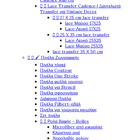
Cadence Rub On


Lace Transfer Cadence | Δαντελωτά
Transfer για Vintage Decor


17 Χ 25 cm lace transfer
lace Μαύρο 17X25
Lace Λευκό 17X25


25 X 35 cm lace transfer
Lace Λευκό 25X35
Lace Μαύρο 25X35
lace transfer 35 Χ 50 cm


🖌️ Πινέλα Ζωγραφικής
Πινέλα πλακέ
Πινέλα Contour
Πινέλα One Stroke
Πινέλα φυλλά χρυσού
Πινέλα για Stencil
Πινέλα σφουγγάρια
Διάφορα Πινέλα
Πινέλα Filbert-οβάλ
Πινέλα για χρώματα κιμωλίας
Σετ πινέλα


Ρολά βαφής - Rollex
Microfiber από μικροίνες
Κλώστινο ριγέ
Χειρολαβές ρολών