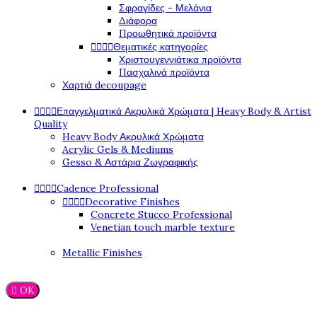
Σφραγίδες - Μελάνια
Διάφορα
Προωθητικά προϊόντα




Θεματικές κατηγορίες
Χριστουγεννιάτικα προϊόντα
Πασχαλινά προϊόντα
Χαρτιά decoupage




Επαγγελματικά Ακρυλικά Χρώματα | Heavy Body & Artist
Quality
Heavy Body Ακρυλικά Χρώματα
Acrylic Gels & Mediums
Gesso & Αστάρια Ζωγραφικής




Cadence Professional




Decorative Finishes
Concrete Stucco Professional
Venetian touch marble texture
Metallic Finishes

OK