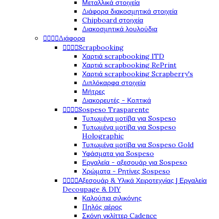
Μεταλλικά στοιχεία
Διάφορα διακοσμητικά στοιχεία
Chipboard στοιχεία
Διακοσμητικά λουλούδια




Διάφορα




Scrapbooking
Χαρτιά scrapbooking ITD
Χαρτιά scrapbooking RePrint
Χαρτιά scrapbooking Scrapberry's
Διπλόκαρφα στοιχεία
Μήτρες
Διακορευτές - Κοπτικά




Sospeso Trasparente
Τυπωμένα μοτίβα για Sospeso
Τυπωμένα μοτίβα για Sospeso
Holographic
Τυπωμένα μοτίβα για Sospeso Gold
Υφάσματα για Sospeso
Εργαλεία - αξεσουάρ για Sospeso
Χρώματα - Ρητίνες Sospeso




Αξεσουάρ & Υλικά Χειροτεχνίας | Εργαλεία
Decoupage & DIY
Καλούπια σιλικόνης
Πηλός αέρος
Σκόνη γκλίττερ Cadence