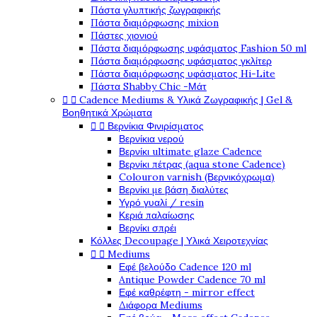
Πάστα γλυπτικής ζωγραφικής
Πάστα διαμόρφωσης mixion
Πάστες χιονιού
Πάστα διαμόρφωσης υφάσματος Fashion 50 ml
Πάστα διαμόρφωσης υφάσματος γκλίτερ
Πάστα διαμόρφωσης υφάσματος Hi-Lite
Πάστα Shabby Chic -Μάτ


Cadence Mediums & Υλικά Ζωγραφικής | Gel &
Βοηθητικά Χρώματα


Βερνίκια Φινιρίσματος
Βερνίκια νερού
Βερνίκι ultimate glaze Cadence
Βερνίκι πέτρας (aqua stone Cadence)
Colouron varnish (Βερνικόχρωμα)
Βερνίκι με βάση διαλύτες
Υγρό γυαλί / resin
Κεριά παλαίωσης
Βερνίκι σπρέι
Κόλλες Decoupage | Υλικά Χειροτεχνίας


Mediums
Εφέ βελούδο Cadence 120 ml
Antique Powder Cadence 70 ml
Εφέ καθρέφτη - mirror effect
Διάφορα Mediums