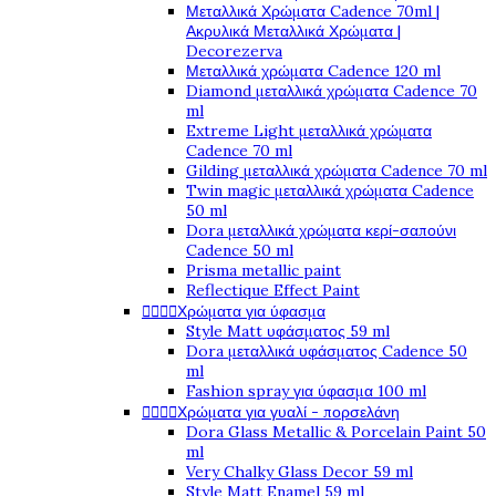
Μεταλλικά Χρώματα Cadence 70ml |
Ακρυλικά Μεταλλικά Χρώματα |
Decorezerva
Μεταλλικά χρώματα Cadence 120 ml
Diamond μεταλλικά χρώματα Cadence 70
ml
Extreme Light μεταλλικά χρώματα
Cadence 70 ml
Gilding μεταλλικά χρώματα Cadence 70 ml
Twin magic μεταλλικά χρώματα Cadence
50 ml
Dora μεταλλικά χρώματα κερί-σαπούνι
Cadence 50 ml
Prisma metallic paint
Reflectique Effect Paint




Χρώματα για ύφασμα
Style Matt υφάσματος 59 ml
Dora μεταλλικά υφάσματος Cadence 50
ml
Fashion spray για ύφασμα 100 ml




Χρώματα για γυαλί - πορσελάνη
Dora Glass Metallic & Porcelain Paint 50
ml
Very Chalky Glass Decor 59 ml
Style Matt Enamel 59 ml