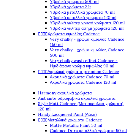
Υβριδικά χρώματα 500 ml
Υβριδικά χρώματα 2 lt
Υβριδικά μεταλλικά χρώματα 70 ml
Υβριδικά μεταλλικά χρώματα 120 ml
Υβριδικά γκλίτερ χρυσό χρώματα 120 ml
Υβριδικά γκλίτερ ασημί χρώματα 120 ml




Χρώματα κιμωλίας Cadence
Very chalky - χρώμα κιμωλίας Cadence
150 ml
Very chalky - χρώμα κιμωλίας Cadence
500 ml
Very chalky wash effect Cadence -
Ημιδιάφανο χρώμα κιμωλίας 90 ml




Ακρυλικά χρώματα premium Cadence
Ακρυλικά χρώματα Cadence 70 ml
Ακρυλικά χρώματα Cadence 120 ml
Harmony ακρυλικά χρώματα
Ambiante υδροφοβικά ακρυλικά χρώματα
Style Matt Cadence (Ματ ακρυλικά χρώματα)
120 ml
Handy Lacquered Paint (Λάκα)




Μεταλλικά χρώματα Cadence
Matte Metallic Paint 50 ml
Cadence Dora μεταλλικά χρώματα 50 ml