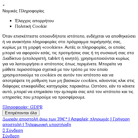
×
Νομικές Πληροφορίες
Έλεγχος απορρήτου
Πολιτική Cookie
Όταν επισκέπτεστε οποιονδήποτε ιστότοπο, ενδέχεται να αποθηκεύσει
ή να ανακτήσει πληροφορίες στο πρόγραμμα περιήγησής σας,
κυρίως με τη μορφή «cookies». Αυτές οι πληροφορίες, οι οποίες
μπορεί να αφορούν εσάς, τις προτιμήσεις σας ή τη συσκευή σας στο
Διαδίκτυο (υπολογιστή, tablet ή κινητό), χρησιμοποιούνται κυρίως
για να λειτουργήσει ο ιστότοπος όπως περιμένετε. Μπορείτε να
μάθετε περισσότερα σχετικά με τον τρόπο με τον οποίο
χρησιμοποιούμε τα cookies σε αυτόν τον ιστότοπο και να
αποτρέψετε τη ρύθμιση των μη βασικών cookies, κάνοντας κλικ στις
διάφορες επικεφαλίδες κατηγορίας παρακάτω. Ωστόσο, εάν το κάνετε
αυτό, μπορεί να επηρεάσει την εμπειρία σας από τον ιστότοπο και τις
υπηρεσίες που μπορούμε να προσφέρουμε.
Πληροφορίες: GDPR
Επιτρέπονται όλα
Δωρεάν αποστολή άνω των 39€* | Ασφαλείς πληρωμές | Γρήγορη
αποστολή | Τηλεφωνική υποστήριξη

Σύνδεση
Σύνδεση