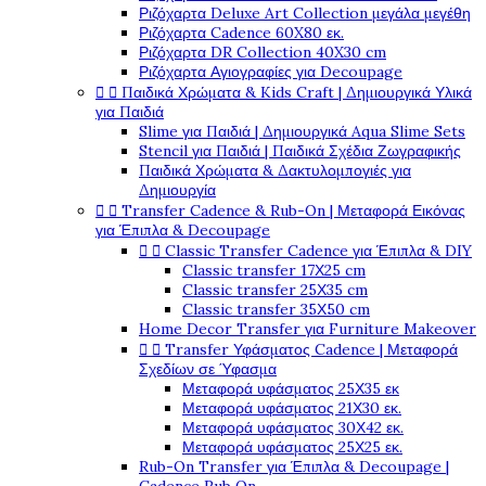
Ριζόχαρτα Deluxe Art Collection μεγάλα μεγέθη
Ριζόχαρτα Cadence 60X80 εκ.
Ριζόχαρτα DR Collection 40X30 cm
Ριζόχαρτα Αγιογραφίες για Decoupage


Παιδικά Χρώματα & Kids Craft | Δημιουργικά Υλικά
για Παιδιά
Slime για Παιδιά | Δημιουργικά Aqua Slime Sets
Stencil για Παιδιά | Παιδικά Σχέδια Ζωγραφικής
Παιδικά Χρώματα & Δακτυλομπογιές για
Δημιουργία


Transfer Cadence & Rub-On | Μεταφορά Εικόνας
για Έπιπλα & Decoupage


Classic Transfer Cadence για Έπιπλα & DIY
Classic transfer 17Χ25 cm
Classic transfer 25Χ35 cm
Classic transfer 35Χ50 cm
Home Decor Transfer για Furniture Makeover


Transfer Υφάσματος Cadence | Μεταφορά
Σχεδίων σε Ύφασμα
Μεταφορά υφάσματος 25Χ35 εκ
Μεταφορά υφάσματος 21Χ30 εκ.
Μεταφορά υφάσματος 30Χ42 εκ.
Μεταφορά υφάσματος 25Χ25 εκ.
Rub-On Transfer για Έπιπλα & Decoupage |