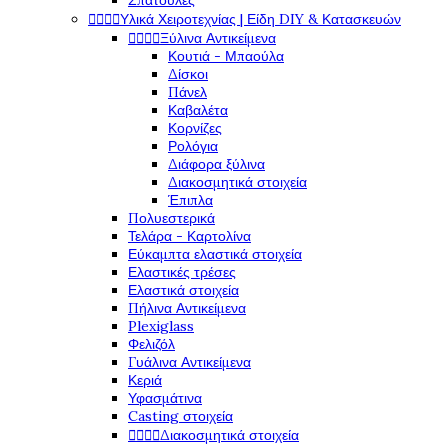
Σπάτουλες




Υλικά Χειροτεχνίας | Είδη DIY & Κατασκευών




Ξύλινα Αντικείμενα
Κουτιά - Μπαούλα
Δίσκοι
Πάνελ
Καβαλέτα
Κορνίζες
Ρολόγια
Διάφορα ξύλινα
Διακοσμητικά στοιχεία
Έπιπλα
Πολυεστερικά
Τελάρα - Καρτολίνα
Εύκαμπτα ελαστικά στοιχεία
Ελαστικές τρέσες
Ελαστικά στοιχεία
Πήλινα Αντικείμενα
Plexiglass
Φελιζόλ
Γυάλινα Αντικείμενα
Κεριά
Υφασμάτινα
Casting στοιχεία




Διακοσμητικά στοιχεία