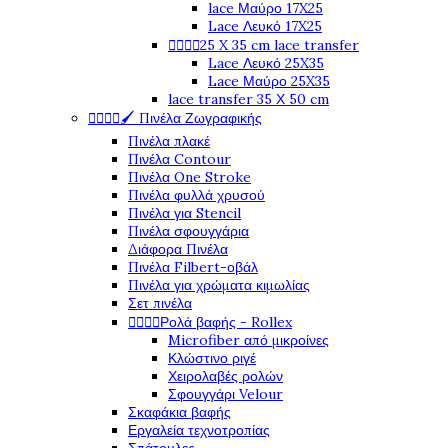
lace Μαύρο 17X25
Lace Λευκό 17X25




25 X 35 cm lace transfer
Lace Λευκό 25X35
Lace Μαύρο 25X35
lace transfer 35 Χ 50 cm




🖌️ Πινέλα Ζωγραφικής
Πινέλα πλακέ
Πινέλα Contour
Πινέλα One Stroke
Πινέλα φυλλά χρυσού
Πινέλα για Stencil
Πινέλα σφουγγάρια
Διάφορα Πινέλα
Πινέλα Filbert-οβάλ
Πινέλα για χρώματα κιμωλίας
Σετ πινέλα




Ρολά βαφής - Rollex
Microfiber από μικροίνες
Κλώστινο ριγέ
Χειρολαβές ρολών
Σφουγγάρι Velour
Σκαφάκια βαφής
Εργαλεία τεχνοτροπίας