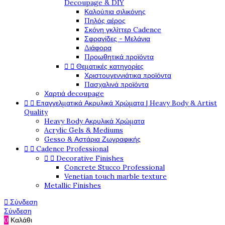
Decoupage & DIY
Καλούπια σιλικόνης
Πηλός αέρος
Σκόνη γκλίττερ Cadence
Σφραγίδες - Μελάνια
Διάφορα
Προωθητικά προϊόντα


Θεματικές κατηγορίες
Χριστουγεννιάτικα προϊόντα
Πασχαλινά προϊόντα
Χαρτιά decoupage


Επαγγελματικά Ακρυλικά Χρώματα | Heavy Body & Artist
Quality
Heavy Body Ακρυλικά Χρώματα
Acrylic Gels & Mediums
Gesso & Αστάρια Ζωγραφικής


Cadence Professional


Decorative Finishes
Concrete Stucco Professional
Venetian touch marble texture
Metallic Finishes

Σύνδεση
Σύνδεση
0
Καλάθι