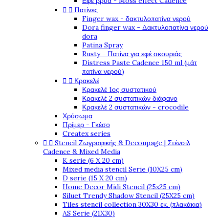
Εφέ βρύα - Moss effect Cadence


Πατίνες
Finger wax - δακτυλοπατίνα νερού
Dora finger wax - Δακτυλοπατίνα νερού
dora
Patina Spray
Rusty - Πατίνα για εφέ σκουριάς
Distress Paste Cadence 150 ml (μάτ
πατίνα νερού)


Κρακελέ
Κρακελέ 1ος συστατικού
Κρακελέ 2 συστατικών διάφανο
Κρακελέ 2 συστατικών - crocodile
Χρύσωμα
Πρίμερ - Γκέσο
Createx series


Stencil Ζωγραφικής & Decoupage | Στένσιλ
Cadence & Mixed Media
K serie (6 X 20 cm)
Mixed media stencil Serie (10X25 cm)
D serie (15 X 20 cm)
Home Decor Midi Stencil (25x25 cm)
Siluet Trendy Shadow Stencil (25X25 cm)
Tiles stencil collection 30X30 εκ. (πλακάκια)
AS Serie (21X30)