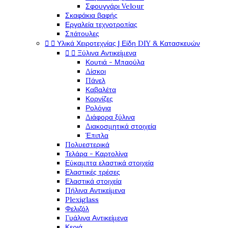
Σφουγγάρι Velour
Σκαφάκια βαφής
Εργαλεία τεχνοτροπίας
Σπάτουλες


Υλικά Χειροτεχνίας | Είδη DIY & Κατασκευών


Ξύλινα Αντικείμενα
Κουτιά - Μπαούλα
Δίσκοι
Πάνελ
Καβαλέτα
Κορνίζες
Ρολόγια
Διάφορα ξύλινα
Διακοσμητικά στοιχεία
Έπιπλα
Πολυεστερικά
Τελάρα - Καρτολίνα
Εύκαμπτα ελαστικά στοιχεία
Ελαστικές τρέσες
Ελαστικά στοιχεία
Πήλινα Αντικείμενα
Plexiglass
Φελιζόλ
Γυάλινα Αντικείμενα
Κεριά