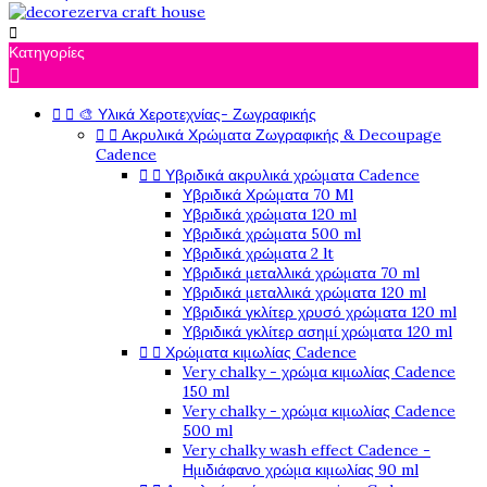

Κατηγορίες



🎨 Υλικά Χεροτεχνίας- Ζωγραφικής


Ακρυλικά Χρώματα Ζωγραφικής & Decoupage
Cadence


Υβριδικά ακρυλικά χρώματα Cadence
Υβριδικά Χρώματα 70 Ml
Υβριδικά χρώματα 120 ml
Υβριδικά χρώματα 500 ml
Υβριδικά χρώματα 2 lt
Υβριδικά μεταλλικά χρώματα 70 ml
Υβριδικά μεταλλικά χρώματα 120 ml
Υβριδικά γκλίτερ χρυσό χρώματα 120 ml
Υβριδικά γκλίτερ ασημί χρώματα 120 ml


Χρώματα κιμωλίας Cadence
Very chalky - χρώμα κιμωλίας Cadence
150 ml
Very chalky - χρώμα κιμωλίας Cadence
500 ml
Very chalky wash effect Cadence -
Ημιδιάφανο χρώμα κιμωλίας 90 ml