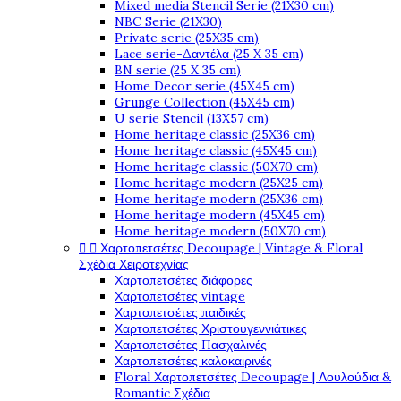
Mixed media Stencil Serie (21X30 cm)
NBC Serie (21X30)
Private serie (25X35 cm)
Lace serie-Δαντέλα (25 X 35 cm)
BN serie (25 X 35 cm)
Home Decor serie (45X45 cm)
Grunge Collection (45X45 cm)
U serie Stencil (13X57 cm)
Home heritage classic (25X36 cm)
Home heritage classic (45X45 cm)
Home heritage classic (50X70 cm)
Home heritage modern (25X25 cm)
Home heritage modern (25X36 cm)
Home heritage modern (45X45 cm)
Home heritage modern (50X70 cm)


Χαρτοπετσέτες Decoupage | Vintage & Floral
Σχέδια Χειροτεχνίας
Χαρτοπετσέτες διάφορες
Χαρτοπετσέτες vintage
Χαρτοπετσέτες παιδικές
Χαρτοπετσέτες Χριστουγεννιάτικες
Χαρτοπετσέτες Πασχαλινές
Χαρτοπετσέτες καλοκαιρινές
Floral Χαρτοπετσέτες Decoupage | Λουλούδια &
Romantic Σχέδια