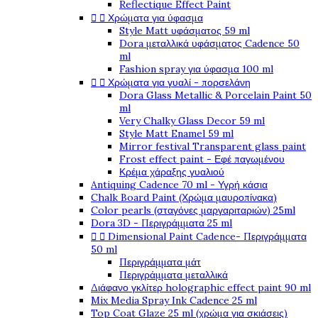
Reflectique Effect Paint


Χρώματα για ύφασμα
Style Matt υφάσματος 59 ml
Dora μεταλλικά υφάσματος Cadence 50
ml
Fashion spray για ύφασμα 100 ml


Χρώματα για γυαλί - πορσελάνη
Dora Glass Metallic & Porcelain Paint 50
ml
Very Chalky Glass Decor 59 ml
Style Matt Enamel 59 ml
Mirror festival Transparent glass paint
Frost effect paint - Εφέ παγωμένου
Κρέμα χάραξης γυαλιού
Antiquing Cadence 70 ml - Υγρή κάσια
Chalk Board Paint (Χρώμα μαυροπίνακα)
Color pearls (σταγόνες μαργαριταριών) 25ml
Dora 3D - Περιγράμματα 25 ml


Dimensional Paint Cadence- Περιγράμματα
50 ml
Περιγράμματα μάτ
Περιγράμματα μεταλλικά
Διάφανο γκλίτερ holographic effect paint 90 ml
Mix Media Spray Ink Cadence 25 ml
Top Coat Glaze 25 ml (χρώμα για σκιάσεις)