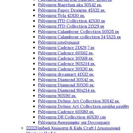
Ριζόχαρτα Nagehan aka 30X42 εκ.
Ριζόχαρτα Paper Designs 45X32 εκ.
Ριζόχαρτα Tela 42Χ30 εκ.
Ριζόχαρτα ITD Collection 42X30 εκ
Ριζόχαρτα ITD Collection 21X29 εκ
Ριζόχαρτα Calambour Collection 50X35 εκ
Ριζόχαρτα Calambour collection 34,5X25 εκ
Ριζόχαρτα μονόχρωμα
Ριζόχαρτα Cadence 21Χ29,7 εκ
Ριζόχαρτα Cadence 60X62 εκ.
Ριζόχαρτα Cadence 30X68 εκ.
Ριζόχαρτα Cadence 90X214 εκ.
Ριζόχαρτα Cadence 30X30 εκ.
Ριζόχαρτα dreamart 41X32 εκ.
Ριζόχαρτα Diamond 30X42 εκ.
Ριζόχαρτα Diamond 30X30 εκ.
Ριζόχαρτα Diamond 90x214 εκ.
Ριζόχαρτα 90X90 εκ.
Ριζόχαρτα Deluxe Art Collection 30X42 εκ.
Ριζόχαρτα Deluxe Art Collection μεγάλα μεγέθη
Ριζόχαρτα Cadence 60X80 εκ.
Ριζόχαρτα DR Collection 40X30 cm
Ριζόχαρτα Αγιογραφίες για Decoupage




Παιδικά Χρώματα & Kids Craft | Δημιουργικά