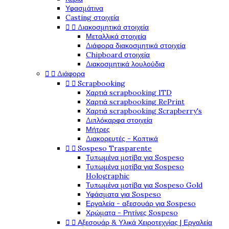
Υφασμάτινα
Casting στοιχεία


Διακοσμητικά στοιχεία
Μεταλλικά στοιχεία
Διάφορα διακοσμητικά στοιχεία
Chipboard στοιχεία
Διακοσμητικά λουλούδια


Διάφορα


Scrapbooking
Χαρτιά scrapbooking ITD
Χαρτιά scrapbooking RePrint
Χαρτιά scrapbooking Scrapberry's
Διπλόκαρφα στοιχεία
Μήτρες
Διακορευτές - Κοπτικά


Sospeso Trasparente
Τυπωμένα μοτίβα για Sospeso
Τυπωμένα μοτίβα για Sospeso
Holographic
Τυπωμένα μοτίβα για Sospeso Gold
Υφάσματα για Sospeso
Εργαλεία - αξεσουάρ για Sospeso
Χρώματα - Ρητίνες Sospeso


Αξεσουάρ & Υλικά Χειροτεχνίας | Εργαλεία