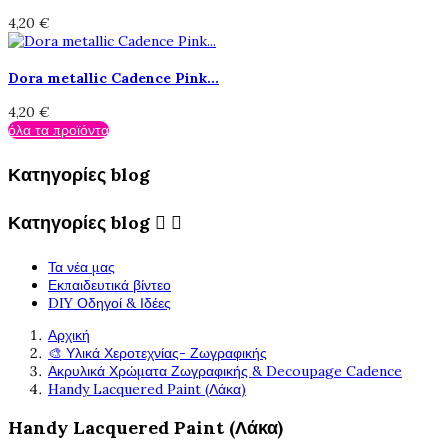
4,20 €
Dora metallic Cadence Pink...
4,20 €
όλα τα προϊόντα
Κατηγορίες blog
Κατηγορίες blog


Τα νέα μας
Εκπαιδευτικά βίντεο
DIY Οδηγοί & Ιδέες
Αρχική
🎨 Υλικά Χεροτεχνίας- Ζωγραφικής
Ακρυλικά Χρώματα Ζωγραφικής & Decoupage Cadence
Handy Lacquered Paint (Λάκα)
Handy Lacquered Paint (Λάκα)