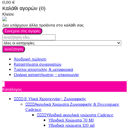
0,00 €
Καλάθι αγορών (0)
Κλείσε
Δεν υπάρχουν άλλα προϊόντα στο καλάθι σας
Συνέχεια στις αγορές
αναζήτηση
Χονδρική πώληση
Καταστήματα συνεργατών
Τρόποι αποστολής & μεταφορικά
Ωράριο καταστήματος - επικοινωνία

Κατάλογος




🎨 Υλικά Χεροτεχνίας- Ζωγραφικής




Ακρυλικά Χρώματα Ζωγραφικής & Decoupage
Cadence




Υβριδικά ακρυλικά χρώματα Cadence
Υβριδικά Χρώματα 70 Ml
Υβριδικά χρώματα 120 ml