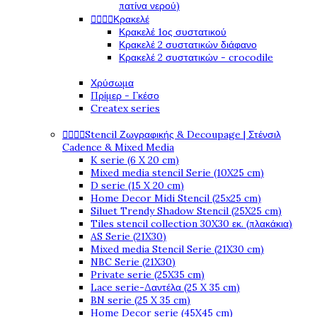
πατίνα νερού)




Κρακελέ
Κρακελέ 1ος συστατικού
Κρακελέ 2 συστατικών διάφανο
Κρακελέ 2 συστατικών - crocodile
Χρύσωμα
Πρίμερ - Γκέσο
Createx series




Stencil Ζωγραφικής & Decoupage | Στένσιλ
Cadence & Mixed Media
K serie (6 X 20 cm)
Mixed media stencil Serie (10X25 cm)
D serie (15 X 20 cm)
Home Decor Midi Stencil (25x25 cm)
Siluet Trendy Shadow Stencil (25X25 cm)
Tiles stencil collection 30X30 εκ. (πλακάκια)
AS Serie (21X30)
Mixed media Stencil Serie (21X30 cm)
NBC Serie (21X30)
Private serie (25X35 cm)
Lace serie-Δαντέλα (25 X 35 cm)
BN serie (25 X 35 cm)
Home Decor serie (45X45 cm)