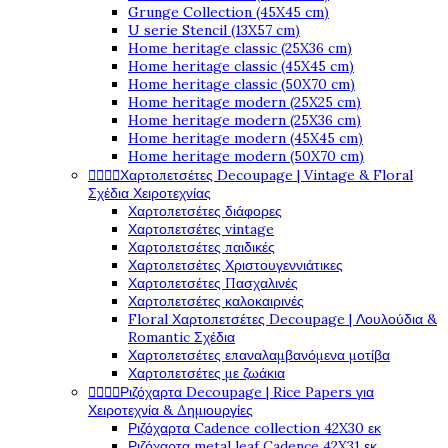
Grunge Collection (45X45 cm)
U serie Stencil (13X57 cm)
Home heritage classic (25X36 cm)
Home heritage classic (45X45 cm)
Home heritage classic (50X70 cm)
Home heritage modern (25X25 cm)
Home heritage modern (25X36 cm)
Home heritage modern (45X45 cm)
Home heritage modern (50X70 cm)




Χαρτοπετσέτες Decoupage | Vintage & Floral
Σχέδια Χειροτεχνίας
Χαρτοπετσέτες διάφορες
Χαρτοπετσέτες vintage
Χαρτοπετσέτες παιδικές
Χαρτοπετσέτες Χριστουγεννιάτικες
Χαρτοπετσέτες Πασχαλινές
Χαρτοπετσέτες καλοκαιρινές
Floral Χαρτοπετσέτες Decoupage | Λουλούδια &
Romantic Σχέδια
Χαρτοπετσέτες επαναλαμβανόμενα μοτίβα
Χαρτοπετσέτες με ζωάκια




Ριζόχαρτα Decoupage | Rice Papers για
Χειροτεχνία & Δημιουργίες
Ριζόχαρτα Cadence collection 42X30 εκ
Ριζόχαρτα metal leaf Cadence 42X31 εκ