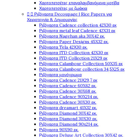
Χαρτοπετσέτες επαναλαμβανόμενα μοτίβα
Χαρτοπετσέτες με ζωάκια


Ριζόχαρτα Decoupage | Rice Papers για
Χειροτεχνία & Δημιουργίες
Ριζόχαρτα Cadence collection 42X30 εκ
Ριζόχαρτα metal leaf Cadence 42X31 εκ
Ριζόχαρτα Nagehan aka 30X42 εκ.
Ριζόχαρτα Paper Designs 45X32 εκ.
Ριζόχαρτα Tela 42Χ30 εκ.
Ριζόχαρτα ITD Collection 42X30 εκ
Ριζόχαρτα ITD Collection 21X29 εκ
Ριζόχαρτα Calambour Collection 50X35 εκ
Ριζόχαρτα Calambour collection 34,5X25 εκ
Ριζόχαρτα μονόχρωμα
Ριζόχαρτα Cadence 21Χ29,7 εκ
Ριζόχαρτα Cadence 60X62 εκ.
Ριζόχαρτα Cadence 30X68 εκ.
Ριζόχαρτα Cadence 90X214 εκ.
Ριζόχαρτα Cadence 30X30 εκ.
Ριζόχαρτα dreamart 41X32 εκ.
Ριζόχαρτα Diamond 30X42 εκ.
Ριζόχαρτα Diamond 30X30 εκ.
Ριζόχαρτα Diamond 90x214 εκ.
Ριζόχαρτα 90X90 εκ.
Ριζόχαρτα Deluxe Art Collection 30X42 εκ.