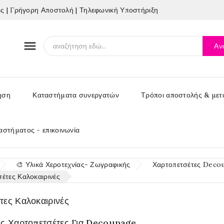
 | Γρήγορη Αποστολή | Τηλεφωνική Υποστήριξη

Αν
ηση
Καταστήματα συνεργατών
Τρόποι αποστολής & μετ
αστήματος - επικοινωνία
🎨 Υλικά Χεροτεχνίας- Ζωγραφικής
Χαρτοπετσέτες Decoup
έτες Καλοκαιρινές
τες Καλοκαιρινές
ές Χαρτοπετσέτες Για Decoupage