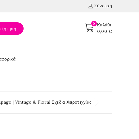
Σύνδεση
0
Καλάθι
αζήτηση
0,00 €
αφορικά
age | Vintage & Floral Σχέδια Χειροτεχνίας