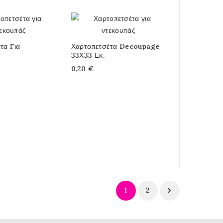
τα Για
Χαρτοπετσέτα Decoupage
33Χ33 Εκ.
0,20 €
1
2
