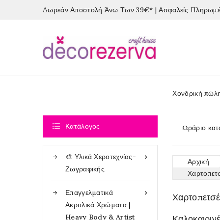
Δωρεάν Αποστολή Άνω Των 39€* | Ασφαλείς Πληρωμές
Χονδρική πώλ

Κατάλογος
Ωράριο κατ
🎨 Υλικά Χεροτεχνίας-

Αρχική
Ζωγραφικής
Χαρτοπετσ
Επαγγελματικά

Χαρτοπετσέ
Ακρυλικά Χρώματα |
Heavy Body & Artist
Καλοκαιριν