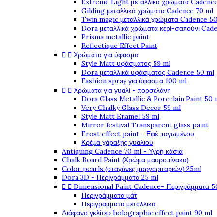
Extreme Light μεταλλικά χρώματα Cadence
Gilding μεταλλικά χρώματα Cadence 70 ml
Twin magic μεταλλικά χρώματα Cadence 50
Dora μεταλλικά χρώματα κερί-σαπούνι Cad
Prisma metallic paint
Reflectique Effect Paint


Χρώματα για ύφασμα
Style Matt υφάσματος 59 ml
Dora μεταλλικά υφάσματος Cadence 50 ml
Fashion spray για ύφασμα 100 ml


Χρώματα για γυαλί - πορσελάνη
Dora Glass Metallic & Porcelain Paint 50 
Very Chalky Glass Decor 59 ml
Style Matt Enamel 59 ml
Mirror festival Transparent glass paint
Frost effect paint - Εφέ παγωμένου
Κρέμα χάραξης γυαλιού
Antiquing Cadence 70 ml - Υγρή κάσια
Chalk Board Paint (Χρώμα μαυροπίνακα)
Color pearls (σταγόνες μαργαριταριών) 25ml
Dora 3D - Περιγράμματα 25 ml


Dimensional Paint Cadence- Περιγράμματα 5
Περιγράμματα μάτ
Περιγράμματα μεταλλικά
Διάφανο γκλίτερ holographic effect paint 90 ml