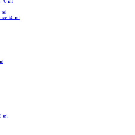
 70 ml
 ml
ence 50 ml
ml
0 ml