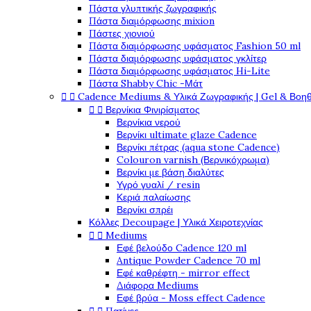
Πάστα γλυπτικής ζωγραφικής
Πάστα διαμόρφωσης mixion
Πάστες χιονιού
Πάστα διαμόρφωσης υφάσματος Fashion 50 ml
Πάστα διαμόρφωσης υφάσματος γκλίτερ
Πάστα διαμόρφωσης υφάσματος Hi-Lite
Πάστα Shabby Chic -Μάτ


Cadence Mediums & Υλικά Ζωγραφικής | Gel & Βοη


Βερνίκια Φινιρίσματος
Βερνίκια νερού
Βερνίκι ultimate glaze Cadence
Βερνίκι πέτρας (aqua stone Cadence)
Colouron varnish (Βερνικόχρωμα)
Βερνίκι με βάση διαλύτες
Υγρό γυαλί / resin
Κεριά παλαίωσης
Βερνίκι σπρέι
Κόλλες Decoupage | Υλικά Χειροτεχνίας


Mediums
Εφέ βελούδο Cadence 120 ml
Antique Powder Cadence 70 ml
Εφέ καθρέφτη - mirror effect
Διάφορα Mediums
Εφέ βρύα - Moss effect Cadence