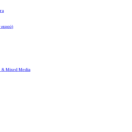
ra
 νερού)
e & Mixed Media