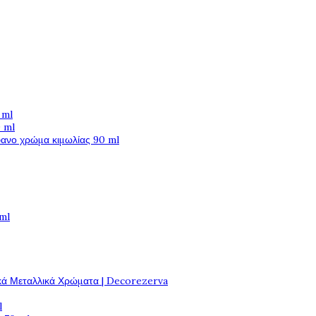
 ml
 ml
φανο χρώμα κιμωλίας 90 ml
 ml
κά Μεταλλικά Χρώματα | Decorezerva
l