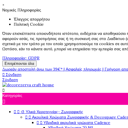
×
Νομικές Πληροφορίες
Έλεγχος απορρήτου
Πολιτική Cookie
Όταν επισκέπτεστε οποιονδήποτε ιστότοπο, ενδέχεται να αποθηκεύσει 
αφορούν εσάς, τις προτιμήσεις σας ή τη συσκευή σας στο Διαδίκτυο (υ
σχετικά με τον τρόπο με τον οποίο χρησιμοποιούμε τα cookies σε αυτ
Ωστόσο, εάν το κάνετε αυτό, μπορεί να επηρεάσει την εμπειρία σας α
Πληροφορίες: GDPR
Επιτρέπονται όλα
Δωρεάν αποστολή άνω των 39€* | Ασφαλείς πληρωμές | Γρήγορη απο

Σύνδεση
Σύνδεση

Κατηγορίες



🎨 Υλικά Χεροτεχνίας- Ζωγραφικής


Ακρυλικά Χρώματα Ζωγραφικής & Decoupage Cade


Υβριδικά ακρυλικά χρώματα Cadence
Υβριδικά Χρώματα 70 Ml