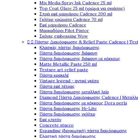
Mix Media Spray Ink Cadence 25 ml
Top Coat Glaze 25 ml (χρώμα για σκιάσεις)
Σπρέι εφέ μαρμάρου Cadence 200 ml
Γκλίτερ χρώματα Cadence 70 ml
Εφέ μαρμάρου Cadence
Μαρκαδόροι Pilot Pintor
Σκόνες embossing Wow


Πάστες Διαμόρφωσης & Relief Paste Cadence | Tex
Κλασικές πάστες διαμόρφωσης
Πάστα διαμόρφωσης διάφανη
Πάστα διαμόρφωσης διάφανη με κόκκους
Matte Metallic Paste 250 ml
Texture art relief paste
Πάστα κρακελέ
Vintage legend - αντικέ γκέσο
Πάστα εφέ πέτρας
Πάστα διαμόρφωσης μεταλλική λεία
Diamond Πάστα Διαμόρφωσης Cadence | Μεταλλικ
Πάστα διαμόρφωσης με κόκκους Dora perla
Πάστα διαμόρφωσης Hi-Lite
Πάστα διαμόρφωσης γκλίτερ
Εφέ μπετόν
Concrete stucco
Expanding (διογκωτική) πάστα διαμόρφωσης
Ελαστική πάστα διαμόφωσης