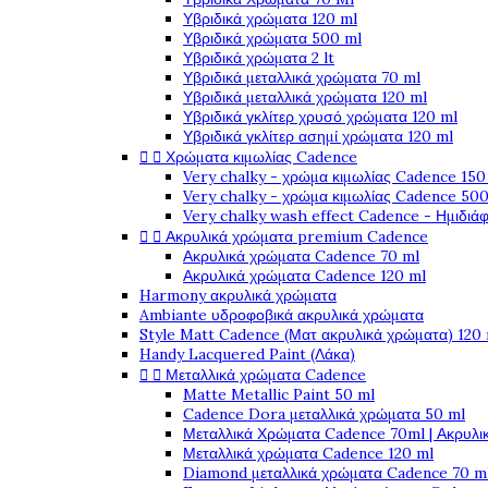
Υβριδικά χρώματα 120 ml
Υβριδικά χρώματα 500 ml
Υβριδικά χρώματα 2 lt
Υβριδικά μεταλλικά χρώματα 70 ml
Υβριδικά μεταλλικά χρώματα 120 ml
Υβριδικά γκλίτερ χρυσό χρώματα 120 ml
Υβριδικά γκλίτερ ασημί χρώματα 120 ml


Χρώματα κιμωλίας Cadence
Very chalky - χρώμα κιμωλίας Cadence 150
Very chalky - χρώμα κιμωλίας Cadence 500
Very chalky wash effect Cadence - Ημιδιά


Ακρυλικά χρώματα premium Cadence
Ακρυλικά χρώματα Cadence 70 ml
Ακρυλικά χρώματα Cadence 120 ml
Harmony ακρυλικά χρώματα
Ambiante υδροφοβικά ακρυλικά χρώματα
Style Matt Cadence (Ματ ακρυλικά χρώματα) 120
Handy Lacquered Paint (Λάκα)


Μεταλλικά χρώματα Cadence
Matte Metallic Paint 50 ml
Cadence Dora μεταλλικά χρώματα 50 ml
Μεταλλικά Χρώματα Cadence 70ml | Ακρυλι
Μεταλλικά χρώματα Cadence 120 ml
Diamond μεταλλικά χρώματα Cadence 70 m