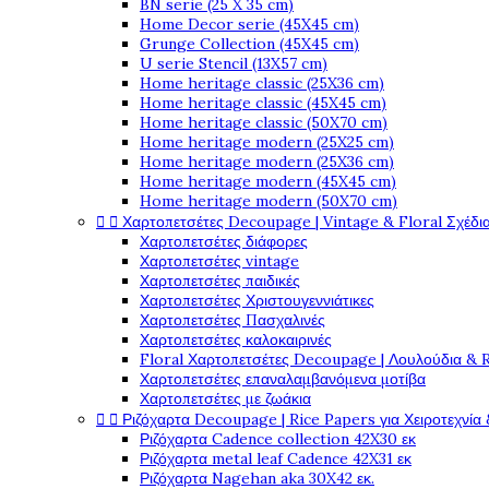
BN serie (25 X 35 cm)
Home Decor serie (45X45 cm)
Grunge Collection (45X45 cm)
U serie Stencil (13X57 cm)
Home heritage classic (25X36 cm)
Home heritage classic (45X45 cm)
Home heritage classic (50X70 cm)
Home heritage modern (25X25 cm)
Home heritage modern (25X36 cm)
Home heritage modern (45X45 cm)
Home heritage modern (50X70 cm)


Χαρτοπετσέτες Decoupage | Vintage & Floral Σχέδια
Χαρτοπετσέτες διάφορες
Χαρτοπετσέτες vintage
Χαρτοπετσέτες παιδικές
Χαρτοπετσέτες Χριστουγεννιάτικες
Χαρτοπετσέτες Πασχαλινές
Χαρτοπετσέτες καλοκαιρινές
Floral Χαρτοπετσέτες Decoupage | Λουλούδια & 
Χαρτοπετσέτες επαναλαμβανόμενα μοτίβα
Χαρτοπετσέτες με ζωάκια


Ριζόχαρτα Decoupage | Rice Papers για Χειροτεχνία 
Ριζόχαρτα Cadence collection 42X30 εκ
Ριζόχαρτα metal leaf Cadence 42X31 εκ
Ριζόχαρτα Nagehan aka 30X42 εκ.