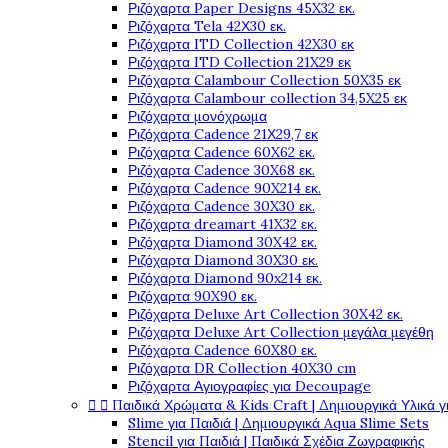
Ριζόχαρτα Paper Designs 45X32 εκ.
Ριζόχαρτα Tela 42Χ30 εκ.
Ριζόχαρτα ITD Collection 42X30 εκ
Ριζόχαρτα ITD Collection 21X29 εκ
Ριζόχαρτα Calambour Collection 50X35 εκ
Ριζόχαρτα Calambour collection 34,5X25 εκ
Ριζόχαρτα μονόχρωμα
Ριζόχαρτα Cadence 21Χ29,7 εκ
Ριζόχαρτα Cadence 60X62 εκ.
Ριζόχαρτα Cadence 30X68 εκ.
Ριζόχαρτα Cadence 90X214 εκ.
Ριζόχαρτα Cadence 30X30 εκ.
Ριζόχαρτα dreamart 41X32 εκ.
Ριζόχαρτα Diamond 30X42 εκ.
Ριζόχαρτα Diamond 30X30 εκ.
Ριζόχαρτα Diamond 90x214 εκ.
Ριζόχαρτα 90X90 εκ.
Ριζόχαρτα Deluxe Art Collection 30X42 εκ.
Ριζόχαρτα Deluxe Art Collection μεγάλα μεγέθη
Ριζόχαρτα Cadence 60X80 εκ.
Ριζόχαρτα DR Collection 40X30 cm
Ριζόχαρτα Αγιογραφίες για Decoupage


Παιδικά Χρώματα & Kids Craft | Δημιουργικά Υλικά γ
Slime για Παιδιά | Δημιουργικά Aqua Slime Sets
Stencil για Παιδιά | Παιδικά Σχέδια Ζωγραφικής