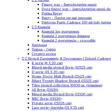


Πατίνες
Finger wax - δακτυλοπατίνα νερού
Dora finger wax - Δακτυλοπατίνα νερού do
Patina Spray
Rusty - Πατίνα για εφέ σκουριάς
Distress Paste Cadence 150 ml (μάτ πατίνα


Κρακελέ
Κρακελέ 1ος συστατικού
Κρακελέ 2 συστατικών διάφανο
Κρακελέ 2 συστατικών - crocodile
Χρύσωμα
Πρίμερ - Γκέσο
Createx series


Stencil Ζωγραφικής & Decoupage | Στένσιλ Cadenc
K serie (6 X 20 cm)
Mixed media stencil Serie (10X25 cm)
D serie (15 X 20 cm)
Home Decor Midi Stencil (25x25 cm)
Siluet Trendy Shadow Stencil (25X25 cm)
Tiles stencil collection 30X30 εκ. (πλακάκια)
AS Serie (21X30)
Mixed media Stencil Serie (21X30 cm)
NBC Serie (21X30)
Private serie (25X35 cm)
Lace serie-Δαντέλα (25 X 35 cm)