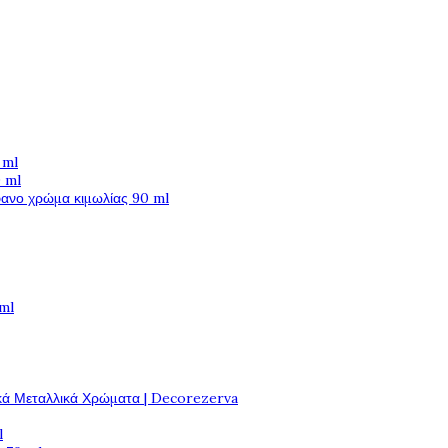
 ml
 ml
φανο χρώμα κιμωλίας 90 ml
 ml
κά Μεταλλικά Χρώματα | Decorezerva
l