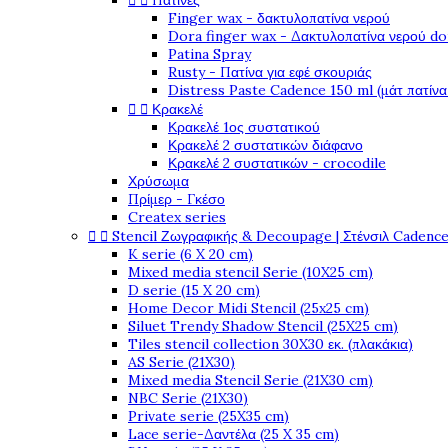


Πατίνες
Finger wax - δακτυλοπατίνα νερού
Dora finger wax - Δακτυλοπατίνα νερού do
Patina Spray
Rusty - Πατίνα για εφέ σκουριάς
Distress Paste Cadence 150 ml (μάτ πατίνα


Κρακελέ
Κρακελέ 1ος συστατικού
Κρακελέ 2 συστατικών διάφανο
Κρακελέ 2 συστατικών - crocodile
Χρύσωμα
Πρίμερ - Γκέσο
Createx series


Stencil Ζωγραφικής & Decoupage | Στένσιλ Cadenc
K serie (6 X 20 cm)
Mixed media stencil Serie (10X25 cm)
D serie (15 X 20 cm)
Home Decor Midi Stencil (25x25 cm)
Siluet Trendy Shadow Stencil (25X25 cm)
Tiles stencil collection 30X30 εκ. (πλακάκια)
AS Serie (21X30)
Mixed media Stencil Serie (21X30 cm)
NBC Serie (21X30)
Private serie (25X35 cm)
Lace serie-Δαντέλα (25 X 35 cm)