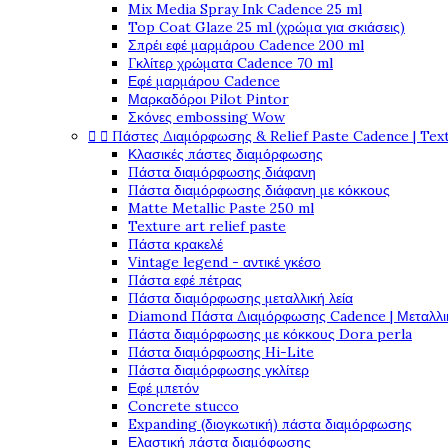
Mix Media Spray Ink Cadence 25 ml
Top Coat Glaze 25 ml (χρώμα για σκιάσεις)
Σπρέι εφέ μαρμάρου Cadence 200 ml
Γκλίτερ χρώματα Cadence 70 ml
Εφέ μαρμάρου Cadence
Μαρκαδόροι Pilot Pintor
Σκόνες embossing Wow


Πάστες Διαμόρφωσης & Relief Paste Cadence | Tex
Κλασικές πάστες διαμόρφωσης
Πάστα διαμόρφωσης διάφανη
Πάστα διαμόρφωσης διάφανη με κόκκους
Matte Metallic Paste 250 ml
Texture art relief paste
Πάστα κρακελέ
Vintage legend - αντικέ γκέσο
Πάστα εφέ πέτρας
Πάστα διαμόρφωσης μεταλλική λεία
Diamond Πάστα Διαμόρφωσης Cadence | Μεταλλικ
Πάστα διαμόρφωσης με κόκκους Dora perla
Πάστα διαμόρφωσης Hi-Lite
Πάστα διαμόρφωσης γκλίτερ
Εφέ μπετόν
Concrete stucco
Expanding (διογκωτική) πάστα διαμόρφωσης
Ελαστική πάστα διαμόφωσης