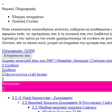
×
Νομικές Πληροφορίες
Έλεγχος απορρήτου
Πολιτική Cookie
Όταν επισκέπτεστε οποιονδήποτε ιστότοπο, ενδέχεται να αποθηκεύσει 
αφορούν εσάς, τις προτιμήσεις σας ή τη συσκευή σας στο Διαδίκτυο (υ
σχετικά με τον τρόπο με τον οποίο χρησιμοποιούμε τα cookies σε αυτ
Ωστόσο, εάν το κάνετε αυτό, μπορεί να επηρεάσει την εμπειρία σας α
Πληροφορίες: GDPR
Επιτρέπονται όλα
Δωρεάν αποστολή άνω των 39€* | Ασφαλείς πληρωμές | Γρήγορη απο

Σύνδεση
Σύνδεση

Κατηγορίες



🎨 Υλικά Χεροτεχνίας- Ζωγραφικής


Ακρυλικά Χρώματα Ζωγραφικής & Decoupage Cade


Υβριδικά ακρυλικά χρώματα Cadence
Υβριδικά Χρώματα 70 Ml