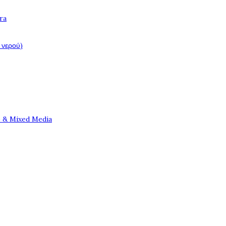
ra
 νερού)
e & Mixed Media