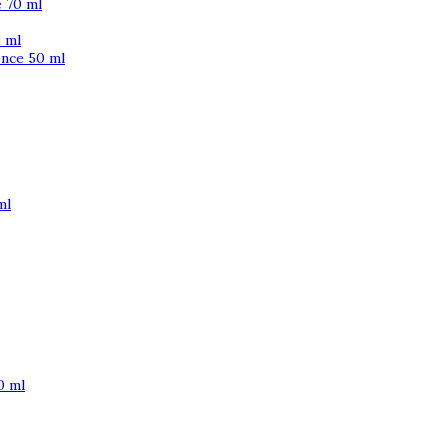
 70 ml
 ml
ence 50 ml
ml
0 ml