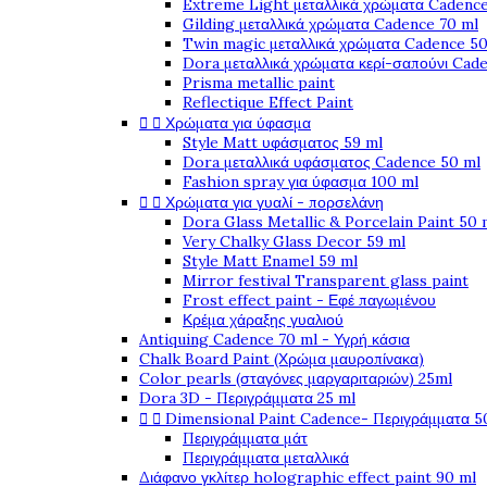
Extreme Light μεταλλικά χρώματα Cadence
Gilding μεταλλικά χρώματα Cadence 70 ml
Twin magic μεταλλικά χρώματα Cadence 50
Dora μεταλλικά χρώματα κερί-σαπούνι Cad
Prisma metallic paint
Reflectique Effect Paint


Χρώματα για ύφασμα
Style Matt υφάσματος 59 ml
Dora μεταλλικά υφάσματος Cadence 50 ml
Fashion spray για ύφασμα 100 ml


Χρώματα για γυαλί - πορσελάνη
Dora Glass Metallic & Porcelain Paint 50 
Very Chalky Glass Decor 59 ml
Style Matt Enamel 59 ml
Mirror festival Transparent glass paint
Frost effect paint - Εφέ παγωμένου
Κρέμα χάραξης γυαλιού
Antiquing Cadence 70 ml - Υγρή κάσια
Chalk Board Paint (Χρώμα μαυροπίνακα)
Color pearls (σταγόνες μαργαριταριών) 25ml
Dora 3D - Περιγράμματα 25 ml


Dimensional Paint Cadence- Περιγράμματα 5
Περιγράμματα μάτ
Περιγράμματα μεταλλικά
Διάφανο γκλίτερ holographic effect paint 90 ml