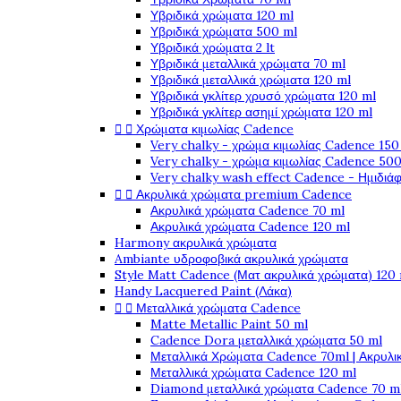
Υβριδικά χρώματα 120 ml
Υβριδικά χρώματα 500 ml
Υβριδικά χρώματα 2 lt
Υβριδικά μεταλλικά χρώματα 70 ml
Υβριδικά μεταλλικά χρώματα 120 ml
Υβριδικά γκλίτερ χρυσό χρώματα 120 ml
Υβριδικά γκλίτερ ασημί χρώματα 120 ml


Χρώματα κιμωλίας Cadence
Very chalky - χρώμα κιμωλίας Cadence 150
Very chalky - χρώμα κιμωλίας Cadence 500
Very chalky wash effect Cadence - Ημιδιά


Ακρυλικά χρώματα premium Cadence
Ακρυλικά χρώματα Cadence 70 ml
Ακρυλικά χρώματα Cadence 120 ml
Harmony ακρυλικά χρώματα
Ambiante υδροφοβικά ακρυλικά χρώματα
Style Matt Cadence (Ματ ακρυλικά χρώματα) 120
Handy Lacquered Paint (Λάκα)


Μεταλλικά χρώματα Cadence
Matte Metallic Paint 50 ml
Cadence Dora μεταλλικά χρώματα 50 ml
Μεταλλικά Χρώματα Cadence 70ml | Ακρυλι
Μεταλλικά χρώματα Cadence 120 ml
Diamond μεταλλικά χρώματα Cadence 70 m