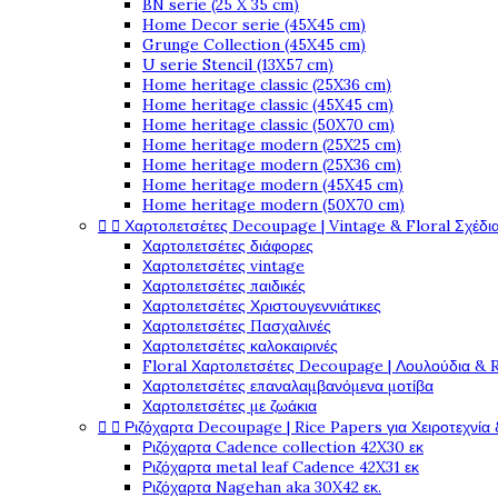
BN serie (25 X 35 cm)
Home Decor serie (45X45 cm)
Grunge Collection (45X45 cm)
U serie Stencil (13X57 cm)
Home heritage classic (25X36 cm)
Home heritage classic (45X45 cm)
Home heritage classic (50X70 cm)
Home heritage modern (25X25 cm)
Home heritage modern (25X36 cm)
Home heritage modern (45X45 cm)
Home heritage modern (50X70 cm)


Χαρτοπετσέτες Decoupage | Vintage & Floral Σχέδια
Χαρτοπετσέτες διάφορες
Χαρτοπετσέτες vintage
Χαρτοπετσέτες παιδικές
Χαρτοπετσέτες Χριστουγεννιάτικες
Χαρτοπετσέτες Πασχαλινές
Χαρτοπετσέτες καλοκαιρινές
Floral Χαρτοπετσέτες Decoupage | Λουλούδια & 
Χαρτοπετσέτες επαναλαμβανόμενα μοτίβα
Χαρτοπετσέτες με ζωάκια


Ριζόχαρτα Decoupage | Rice Papers για Χειροτεχνία 
Ριζόχαρτα Cadence collection 42X30 εκ
Ριζόχαρτα metal leaf Cadence 42X31 εκ
Ριζόχαρτα Nagehan aka 30X42 εκ.