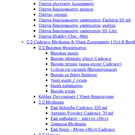
Πάστα γλυπτικής ζωγραφικής
Πάστα διαμόρφωσης mixion
Πάστες χιονιού
Πάστα διαμόρφωσης υφάσματος Fashion 50 ml
Πάστα διαμόρφωσης υφάσματος γκλίτερ
Πάστα διαμόρφωσης υφάσματος Hi-Lite
Πάστα Shabby Chic -Μάτ


Cadence Mediums & Υλικά Ζωγραφικής | Gel & Βοη


Βερνίκια Φινιρίσματος
Βερνίκια νερού
Βερνίκι ultimate glaze Cadence
Βερνίκι πέτρας (aqua stone Cadence)
Colouron varnish (Βερνικόχρωμα)
Βερνίκι με βάση διαλύτες
Υγρό γυαλί / resin
Κεριά παλαίωσης
Βερνίκι σπρέι
Κόλλες Decoupage | Υλικά Χειροτεχνίας


Mediums
Εφέ βελούδο Cadence 120 ml
Antique Powder Cadence 70 ml
Εφέ καθρέφτη - mirror effect
Διάφορα Mediums
Εφέ βρύα - Moss effect Cadence