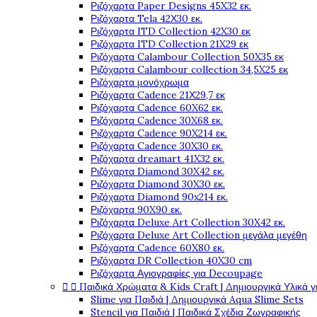
Ριζόχαρτα Paper Designs 45X32 εκ.
Ριζόχαρτα Tela 42Χ30 εκ.
Ριζόχαρτα ITD Collection 42X30 εκ
Ριζόχαρτα ITD Collection 21X29 εκ
Ριζόχαρτα Calambour Collection 50X35 εκ
Ριζόχαρτα Calambour collection 34,5X25 εκ
Ριζόχαρτα μονόχρωμα
Ριζόχαρτα Cadence 21Χ29,7 εκ
Ριζόχαρτα Cadence 60X62 εκ.
Ριζόχαρτα Cadence 30X68 εκ.
Ριζόχαρτα Cadence 90X214 εκ.
Ριζόχαρτα Cadence 30X30 εκ.
Ριζόχαρτα dreamart 41X32 εκ.
Ριζόχαρτα Diamond 30X42 εκ.
Ριζόχαρτα Diamond 30X30 εκ.
Ριζόχαρτα Diamond 90x214 εκ.
Ριζόχαρτα 90X90 εκ.
Ριζόχαρτα Deluxe Art Collection 30X42 εκ.
Ριζόχαρτα Deluxe Art Collection μεγάλα μεγέθη
Ριζόχαρτα Cadence 60X80 εκ.
Ριζόχαρτα DR Collection 40X30 cm
Ριζόχαρτα Αγιογραφίες για Decoupage


Παιδικά Χρώματα & Kids Craft | Δημιουργικά Υλικά γ
Slime για Παιδιά | Δημιουργικά Aqua Slime Sets
Stencil για Παιδιά | Παιδικά Σχέδια Ζωγραφικής