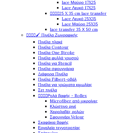
lace Μαύρο 17X25
Lace Λευκό 17X25




25 X 35 cm lace transfer
Lace Λευκό 25X35
Lace Μαύρο 25X35
lace transfer 35 Χ 50 cm




🖌️ Πινέλα Ζωγραφικής
Πινέλα πλακέ
Πινέλα Contour
Πινέλα One Stroke
Πινέλα φυλλά χρυσού
Πινέλα για Stencil
Πινέλα σφουγγάρια
Διάφορα Πινέλα
Πινέλα Filbert-οβάλ
Πινέλα για χρώματα κιμωλίας
Σετ πινέλα




Ρολά βαφής - Rollex
Microfiber από μικροίνες
Κλώστινο ριγέ
Χειρολαβές ρολών
Σφουγγάρι Velour
Σκαφάκια βαφής
Εργαλεία τεχνοτροπίας