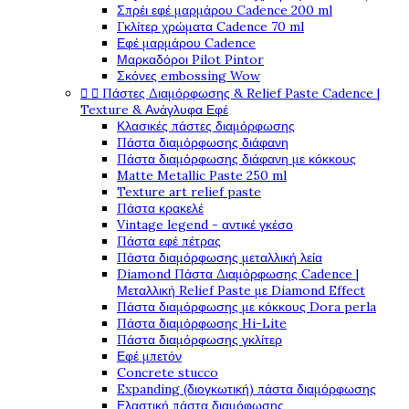
Σπρέι εφέ μαρμάρου Cadence 200 ml
Γκλίτερ χρώματα Cadence 70 ml
Εφέ μαρμάρου Cadence
Μαρκαδόροι Pilot Pintor
Σκόνες embossing Wow


Πάστες Διαμόρφωσης & Relief Paste Cadence |
Texture & Ανάγλυφα Εφέ
Κλασικές πάστες διαμόρφωσης
Πάστα διαμόρφωσης διάφανη
Πάστα διαμόρφωσης διάφανη με κόκκους
Matte Metallic Paste 250 ml
Texture art relief paste
Πάστα κρακελέ
Vintage legend - αντικέ γκέσο
Πάστα εφέ πέτρας
Πάστα διαμόρφωσης μεταλλική λεία
Diamond Πάστα Διαμόρφωσης Cadence |
Μεταλλική Relief Paste με Diamond Effect
Πάστα διαμόρφωσης με κόκκους Dora perla
Πάστα διαμόρφωσης Hi-Lite
Πάστα διαμόρφωσης γκλίτερ
Εφέ μπετόν
Concrete stucco
Expanding (διογκωτική) πάστα διαμόρφωσης
Ελαστική πάστα διαμόφωσης