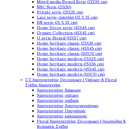
Mixed media Stencil Serie (21X30 cm)
NBC Serie (21X30)
Private serie (25X35 cm)
Lace serie-Δαντέλα (25 X 35 cm)
BN serie (25 X 35 cm)
Home Decor serie (45X45 cm)
Grunge Collection (45X45 cm)
U serie Stencil (13X57 cm)
Home heritage classic (25X36 cm)
Home heritage classic (45X45 cm)
Home heritage classic (50X70 cm)
Home heritage modern (25X25 cm)
Home heritage modern (25X36 cm)
Home heritage modern (45X45 cm)
Home heritage modern (50X70 cm)


Χαρτοπετσέτες Decoupage | Vintage & Floral
Σχέδια Χειροτεχνίας
Χαρτοπετσέτες διάφορες
Χαρτοπετσέτες vintage
Χαρτοπετσέτες παιδικές
Χαρτοπετσέτες Χριστουγεννιάτικες
Χαρτοπετσέτες Πασχαλινές
Χαρτοπετσέτες καλοκαιρινές
Floral Χαρτοπετσέτες Decoupage | Λουλούδια &
Romantic Σχέδια