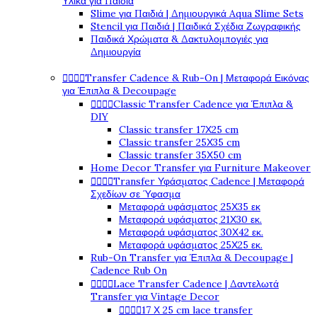
Υλικά για Παιδιά
Slime για Παιδιά | Δημιουργικά Aqua Slime Sets
Stencil για Παιδιά | Παιδικά Σχέδια Ζωγραφικής
Παιδικά Χρώματα & Δακτυλομπογιές για
Δημιουργία




Transfer Cadence & Rub-On | Μεταφορά Εικόνας
για Έπιπλα & Decoupage




Classic Transfer Cadence για Έπιπλα &
DIY
Classic transfer 17Χ25 cm
Classic transfer 25Χ35 cm
Classic transfer 35Χ50 cm
Home Decor Transfer για Furniture Makeover




Transfer Υφάσματος Cadence | Μεταφορά
Σχεδίων σε Ύφασμα
Μεταφορά υφάσματος 25Χ35 εκ
Μεταφορά υφάσματος 21Χ30 εκ.
Μεταφορά υφάσματος 30Χ42 εκ.
Μεταφορά υφάσματος 25Χ25 εκ.
Rub-On Transfer για Έπιπλα & Decoupage |
Cadence Rub On




Lace Transfer Cadence | Δαντελωτά
Transfer για Vintage Decor




17 Χ 25 cm lace transfer