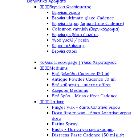
Βοηθητικά Χρώματα




Βερνίκια Φινιρίσματος
Βερνίκια νερού
Βερνίκι ultimate glaze Cadence
Βερνίκι πέτρας (aqua stone Cadence)
Colouron varnish (Βερνικόχρωμα)
Βερνίκι με βάση διαλύτες
Υγρό γυαλί / resin
Κεριά παλαίωσης
Βερνίκι σπρέι
Κόλλες Decoupage | Υλικά Χειροτεχνίας




Mediums
Εφέ βελούδο Cadence 120 ml
Antique Powder Cadence 70 ml
Εφέ καθρέφτη - mirror effect
Διάφορα Mediums
Εφέ βρύα - Moss effect Cadence




Πατίνες
Finger wax - δακτυλοπατίνα νερού
Dora finger wax - Δακτυλοπατίνα νερού
dora
Patina Spray
Rusty - Πατίνα για εφέ σκουριάς
Distress Paste Cadence 150 ml (μάτ