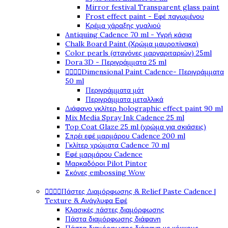
Mirror festival Transparent glass paint
Frost effect paint - Εφέ παγωμένου
Κρέμα χάραξης γυαλιού
Antiquing Cadence 70 ml - Υγρή κάσια
Chalk Board Paint (Χρώμα μαυροπίνακα)
Color pearls (σταγόνες μαργαριταριών) 25ml
Dora 3D - Περιγράμματα 25 ml




Dimensional Paint Cadence- Περιγράμματα
50 ml
Περιγράμματα μάτ
Περιγράμματα μεταλλικά
Διάφανο γκλίτερ holographic effect paint 90 ml
Mix Media Spray Ink Cadence 25 ml
Top Coat Glaze 25 ml (χρώμα για σκιάσεις)
Σπρέι εφέ μαρμάρου Cadence 200 ml
Γκλίτερ χρώματα Cadence 70 ml
Εφέ μαρμάρου Cadence
Μαρκαδόροι Pilot Pintor
Σκόνες embossing Wow




Πάστες Διαμόρφωσης & Relief Paste Cadence |
Texture & Ανάγλυφα Εφέ
Κλασικές πάστες διαμόρφωσης
Πάστα διαμόρφωσης διάφανη