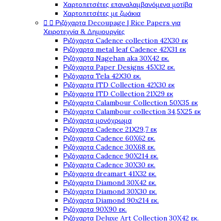
Χαρτοπετσέτες επαναλαμβανόμενα μοτίβα
Χαρτοπετσέτες με ζωάκια


Ριζόχαρτα Decoupage | Rice Papers για
Χειροτεχνία & Δημιουργίες
Ριζόχαρτα Cadence collection 42X30 εκ
Ριζόχαρτα metal leaf Cadence 42X31 εκ
Ριζόχαρτα Nagehan aka 30X42 εκ.
Ριζόχαρτα Paper Designs 45X32 εκ.
Ριζόχαρτα Tela 42Χ30 εκ.
Ριζόχαρτα ITD Collection 42X30 εκ
Ριζόχαρτα ITD Collection 21X29 εκ
Ριζόχαρτα Calambour Collection 50X35 εκ
Ριζόχαρτα Calambour collection 34,5X25 εκ
Ριζόχαρτα μονόχρωμα
Ριζόχαρτα Cadence 21Χ29,7 εκ
Ριζόχαρτα Cadence 60X62 εκ.
Ριζόχαρτα Cadence 30X68 εκ.
Ριζόχαρτα Cadence 90X214 εκ.
Ριζόχαρτα Cadence 30X30 εκ.
Ριζόχαρτα dreamart 41X32 εκ.
Ριζόχαρτα Diamond 30X42 εκ.
Ριζόχαρτα Diamond 30X30 εκ.
Ριζόχαρτα Diamond 90x214 εκ.
Ριζόχαρτα 90X90 εκ.
Ριζόχαρτα Deluxe Art Collection 30X42 εκ.