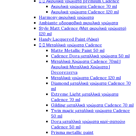


Ακρυλικά χρώματα premium Cadence
Ακρυλικά χρώματα Cadence 70 ml
Ακρυλικά χρώματα Cadence 120 ml
Harmony ακρυλικά χρώματα
Ambiante υδροφοβικά ακρυλικά χρώματα
Style Matt Cadence (Ματ ακρυλικά χρώματα)
120 ml
Handy Lacquered Paint (Λάκα)


Μεταλλικά χρώματα Cadence
Matte Metallic Paint 50 ml
Cadence Dora μεταλλικά χρώματα 50 ml
Μεταλλικά Χρώματα Cadence 70ml |
Ακρυλικά Μεταλλικά Χρώματα |
Decorezerva
Μεταλλικά χρώματα Cadence 120 ml
Diamond μεταλλικά χρώματα Cadence 70
ml
Extreme Light μεταλλικά χρώματα
Cadence 70 ml
Gilding μεταλλικά χρώματα Cadence 70 ml
Twin magic μεταλλικά χρώματα Cadence
50 ml
Dora μεταλλικά χρώματα κερί-σαπούνι
Cadence 50 ml
Prisma metallic paint