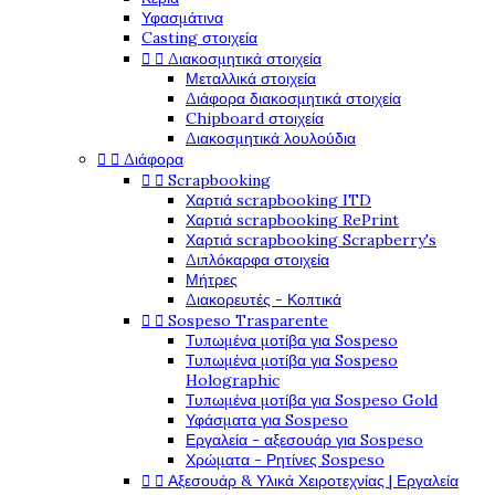
Υφασμάτινα
Casting στοιχεία


Διακοσμητικά στοιχεία
Μεταλλικά στοιχεία
Διάφορα διακοσμητικά στοιχεία
Chipboard στοιχεία
Διακοσμητικά λουλούδια


Διάφορα


Scrapbooking
Χαρτιά scrapbooking ITD
Χαρτιά scrapbooking RePrint
Χαρτιά scrapbooking Scrapberry's
Διπλόκαρφα στοιχεία
Μήτρες
Διακορευτές - Κοπτικά


Sospeso Trasparente
Τυπωμένα μοτίβα για Sospeso
Τυπωμένα μοτίβα για Sospeso
Holographic
Τυπωμένα μοτίβα για Sospeso Gold
Υφάσματα για Sospeso
Εργαλεία - αξεσουάρ για Sospeso
Χρώματα - Ρητίνες Sospeso


Αξεσουάρ & Υλικά Χειροτεχνίας | Εργαλεία