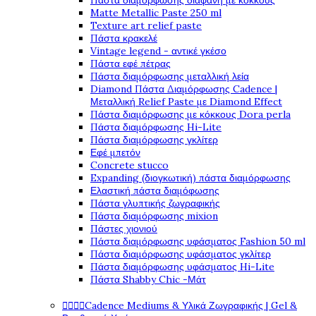
Πάστα διαμόρφωσης διάφανη με κόκκους
Matte Metallic Paste 250 ml
Texture art relief paste
Πάστα κρακελέ
Vintage legend - αντικέ γκέσο
Πάστα εφέ πέτρας
Πάστα διαμόρφωσης μεταλλική λεία
Diamond Πάστα Διαμόρφωσης Cadence |
Μεταλλική Relief Paste με Diamond Effect
Πάστα διαμόρφωσης με κόκκους Dora perla
Πάστα διαμόρφωσης Hi-Lite
Πάστα διαμόρφωσης γκλίτερ
Εφέ μπετόν
Concrete stucco
Expanding (διογκωτική) πάστα διαμόρφωσης
Ελαστική πάστα διαμόφωσης
Πάστα γλυπτικής ζωγραφικής
Πάστα διαμόρφωσης mixion
Πάστες χιονιού
Πάστα διαμόρφωσης υφάσματος Fashion 50 ml
Πάστα διαμόρφωσης υφάσματος γκλίτερ
Πάστα διαμόρφωσης υφάσματος Hi-Lite
Πάστα Shabby Chic -Μάτ




Cadence Mediums & Υλικά Ζωγραφικής | Gel &