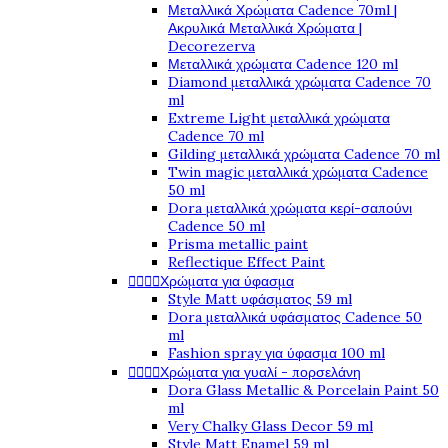
Μεταλλικά Χρώματα Cadence 70ml |
Ακρυλικά Μεταλλικά Χρώματα |
Decorezerva
Μεταλλικά χρώματα Cadence 120 ml
Diamond μεταλλικά χρώματα Cadence 70
ml
Extreme Light μεταλλικά χρώματα
Cadence 70 ml
Gilding μεταλλικά χρώματα Cadence 70 ml
Twin magic μεταλλικά χρώματα Cadence
50 ml
Dora μεταλλικά χρώματα κερί-σαπούνι
Cadence 50 ml
Prisma metallic paint
Reflectique Effect Paint




Χρώματα για ύφασμα
Style Matt υφάσματος 59 ml
Dora μεταλλικά υφάσματος Cadence 50
ml
Fashion spray για ύφασμα 100 ml




Χρώματα για γυαλί - πορσελάνη
Dora Glass Metallic & Porcelain Paint 50
ml
Very Chalky Glass Decor 59 ml
Style Matt Enamel 59 ml