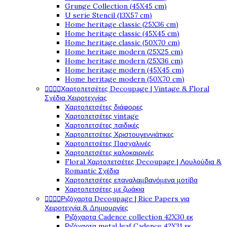
Grunge Collection (45X45 cm)
U serie Stencil (13X57 cm)
Home heritage classic (25X36 cm)
Home heritage classic (45X45 cm)
Home heritage classic (50X70 cm)
Home heritage modern (25X25 cm)
Home heritage modern (25X36 cm)
Home heritage modern (45X45 cm)
Home heritage modern (50X70 cm)




Χαρτοπετσέτες Decoupage | Vintage & Floral
Σχέδια Χειροτεχνίας
Χαρτοπετσέτες διάφορες
Χαρτοπετσέτες vintage
Χαρτοπετσέτες παιδικές
Χαρτοπετσέτες Χριστουγεννιάτικες
Χαρτοπετσέτες Πασχαλινές
Χαρτοπετσέτες καλοκαιρινές
Floral Χαρτοπετσέτες Decoupage | Λουλούδια &
Romantic Σχέδια
Χαρτοπετσέτες επαναλαμβανόμενα μοτίβα
Χαρτοπετσέτες με ζωάκια




Ριζόχαρτα Decoupage | Rice Papers για
Χειροτεχνία & Δημιουργίες
Ριζόχαρτα Cadence collection 42X30 εκ
Ριζόχαρτα metal leaf Cadence 42X31 εκ