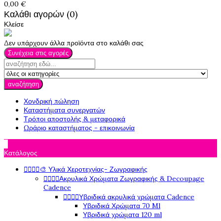
0,00 €
Καλάθι αγορών (0)
Κλείσε
Δεν υπάρχουν άλλα προϊόντα στο καλάθι σας
Συνέχεια στις αγορές
αναζήτηση
Χονδρική πώληση
Καταστήματα συνεργατών
Τρόποι αποστολής & μεταφορικά
Ωράριο καταστήματος - επικοινωνία

Κατάλογος




🎨 Υλικά Χεροτεχνίας- Ζωγραφικής




Ακρυλικά Χρώματα Ζωγραφικής & Decoupage
Cadence




Υβριδικά ακρυλικά χρώματα Cadence
Υβριδικά Χρώματα 70 Ml
Υβριδικά χρώματα 120 ml