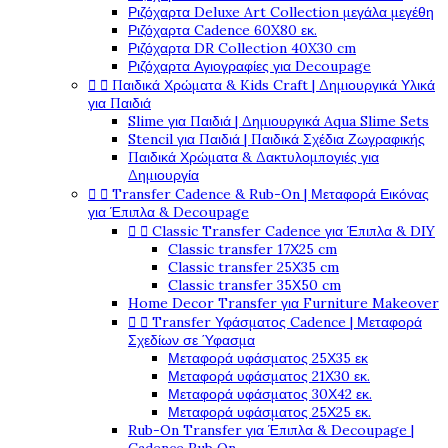
Ριζόχαρτα Deluxe Art Collection μεγάλα μεγέθη
Ριζόχαρτα Cadence 60X80 εκ.
Ριζόχαρτα DR Collection 40X30 cm
Ριζόχαρτα Αγιογραφίες για Decoupage


Παιδικά Χρώματα & Kids Craft | Δημιουργικά Υλικά
για Παιδιά
Slime για Παιδιά | Δημιουργικά Aqua Slime Sets
Stencil για Παιδιά | Παιδικά Σχέδια Ζωγραφικής
Παιδικά Χρώματα & Δακτυλομπογιές για
Δημιουργία


Transfer Cadence & Rub-On | Μεταφορά Εικόνας
για Έπιπλα & Decoupage


Classic Transfer Cadence για Έπιπλα & DIY
Classic transfer 17Χ25 cm
Classic transfer 25Χ35 cm
Classic transfer 35Χ50 cm
Home Decor Transfer για Furniture Makeover


Transfer Υφάσματος Cadence | Μεταφορά
Σχεδίων σε Ύφασμα
Μεταφορά υφάσματος 25Χ35 εκ
Μεταφορά υφάσματος 21Χ30 εκ.
Μεταφορά υφάσματος 30Χ42 εκ.
Μεταφορά υφάσματος 25Χ25 εκ.
Rub-On Transfer για Έπιπλα & Decoupage |