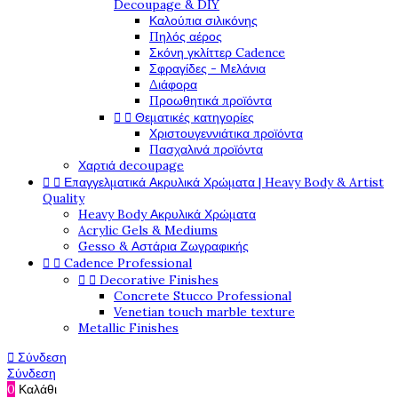
Decoupage & DIY
Καλούπια σιλικόνης
Πηλός αέρος
Σκόνη γκλίττερ Cadence
Σφραγίδες - Μελάνια
Διάφορα
Προωθητικά προϊόντα


Θεματικές κατηγορίες
Χριστουγεννιάτικα προϊόντα
Πασχαλινά προϊόντα
Χαρτιά decoupage


Επαγγελματικά Ακρυλικά Χρώματα | Heavy Body & Artist
Quality
Heavy Body Ακρυλικά Χρώματα
Acrylic Gels & Mediums
Gesso & Αστάρια Ζωγραφικής


Cadence Professional


Decorative Finishes
Concrete Stucco Professional
Venetian touch marble texture
Metallic Finishes

Σύνδεση
Σύνδεση
0
Καλάθι