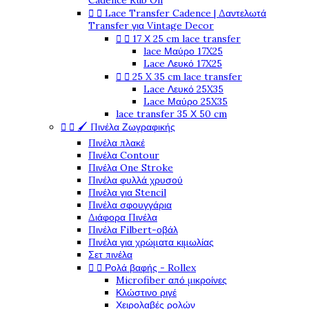
Cadence Rub On


Lace Transfer Cadence | Δαντελωτά
Transfer για Vintage Decor


17 Χ 25 cm lace transfer
lace Μαύρο 17X25
Lace Λευκό 17X25


25 X 35 cm lace transfer
Lace Λευκό 25X35
Lace Μαύρο 25X35
lace transfer 35 Χ 50 cm


🖌️ Πινέλα Ζωγραφικής
Πινέλα πλακέ
Πινέλα Contour
Πινέλα One Stroke
Πινέλα φυλλά χρυσού
Πινέλα για Stencil
Πινέλα σφουγγάρια
Διάφορα Πινέλα
Πινέλα Filbert-οβάλ
Πινέλα για χρώματα κιμωλίας
Σετ πινέλα


Ρολά βαφής - Rollex
Microfiber από μικροίνες
Κλώστινο ριγέ
Χειρολαβές ρολών