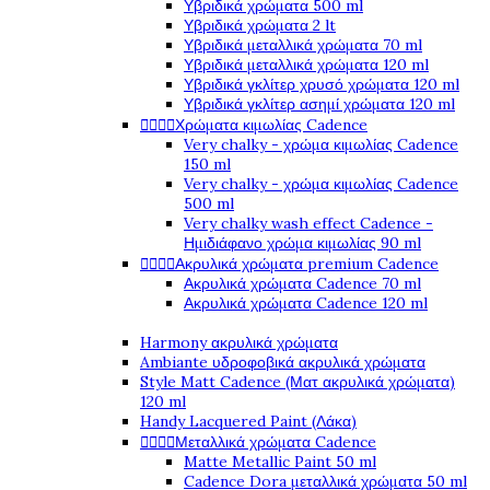
Υβριδικά χρώματα 500 ml
Υβριδικά χρώματα 2 lt
Υβριδικά μεταλλικά χρώματα 70 ml
Υβριδικά μεταλλικά χρώματα 120 ml
Υβριδικά γκλίτερ χρυσό χρώματα 120 ml
Υβριδικά γκλίτερ ασημί χρώματα 120 ml




Χρώματα κιμωλίας Cadence
Very chalky - χρώμα κιμωλίας Cadence
150 ml
Very chalky - χρώμα κιμωλίας Cadence
500 ml
Very chalky wash effect Cadence -
Ημιδιάφανο χρώμα κιμωλίας 90 ml




Ακρυλικά χρώματα premium Cadence
Ακρυλικά χρώματα Cadence 70 ml
Ακρυλικά χρώματα Cadence 120 ml
Harmony ακρυλικά χρώματα
Ambiante υδροφοβικά ακρυλικά χρώματα
Style Matt Cadence (Ματ ακρυλικά χρώματα)
120 ml
Handy Lacquered Paint (Λάκα)




Μεταλλικά χρώματα Cadence
Matte Metallic Paint 50 ml
Cadence Dora μεταλλικά χρώματα 50 ml