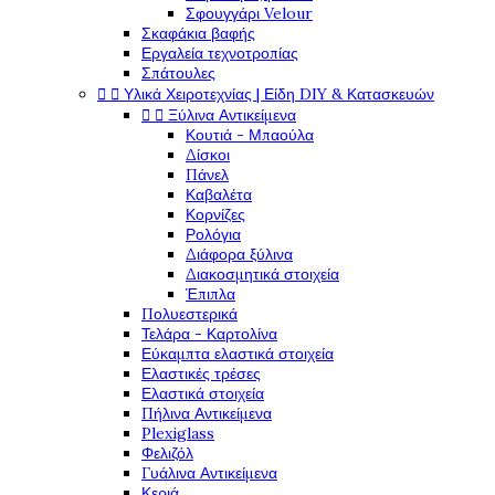
Σφουγγάρι Velour
Σκαφάκια βαφής
Εργαλεία τεχνοτροπίας
Σπάτουλες


Υλικά Χειροτεχνίας | Είδη DIY & Κατασκευών


Ξύλινα Αντικείμενα
Κουτιά - Μπαούλα
Δίσκοι
Πάνελ
Καβαλέτα
Κορνίζες
Ρολόγια
Διάφορα ξύλινα
Διακοσμητικά στοιχεία
Έπιπλα
Πολυεστερικά
Τελάρα - Καρτολίνα
Εύκαμπτα ελαστικά στοιχεία
Ελαστικές τρέσες
Ελαστικά στοιχεία
Πήλινα Αντικείμενα
Plexiglass
Φελιζόλ
Γυάλινα Αντικείμενα
Κεριά