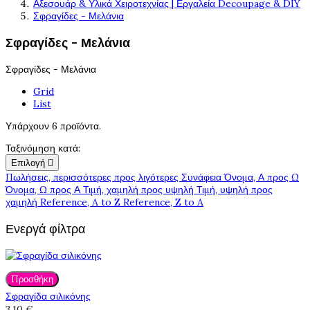
Αξεσουάρ & Υλικά Χειροτεχνίας | Εργαλεία Decoupage & DIY
Σφραγίδες - Μελάνια
Σφραγίδες - Μελάνια
Σφραγίδες - Μελάνια
Grid
List
Υπάρχουν 6 προϊόντα.
Ταξινόμηση κατά:
Επιλογή

Πωλήσεις, περισσότερες προς λιγότερες
Συνάφεια
Όνομα, Α προς Ω
Όνομα, Ω προς Α
Τιμή, χαμηλή προς υψηλή
Τιμή, υψηλή προς
χαμηλή
Reference, A to Z
Reference, Z to A
Ενεργά φίλτρα
Προσθήκη
Σφραγίδα σιλικόνης
3,10 €