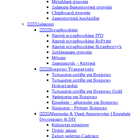
Μεταλλικά στοιχεία
Διάφορα διακοσμητικά στοιχεία
Chipboard στοιχεία
Διακοσμητικά λουλούδια




Διάφορα




Scrapbooking
Χαρτιά scrapbooking ITD
Χαρτιά scrapbooking RePrint
Χαρτιά scrapbooking Scrapberry's
Διπλόκαρφα στοιχεία
Μήτρες
Διακορευτές - Κοπτικά




Sospeso Trasparente
Τυπωμένα μοτίβα για Sospeso
Τυπωμένα μοτίβα για Sospeso
Holographic
Τυπωμένα μοτίβα για Sospeso Gold
Υφάσματα για Sospeso
Εργαλεία - αξεσουάρ για Sospeso
Χρώματα - Ρητίνες Sospeso




Αξεσουάρ & Υλικά Χειροτεχνίας | Εργαλεία
Decoupage & DIY
Καλούπια σιλικόνης
Πηλός αέρος
Σκόνη γκλίττερ Cadence