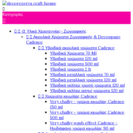

Κατηγορίες



🎨 Υλικά Χεροτεχνίας- Ζωγραφικής


Ακρυλικά Χρώματα Ζωγραφικής & Decoupage
Cadence


Υβριδικά ακρυλικά χρώματα Cadence
Υβριδικά Χρώματα 70 Ml
Υβριδικά χρώματα 120 ml
Υβριδικά χρώματα 500 ml
Υβριδικά χρώματα 2 lt
Υβριδικά μεταλλικά χρώματα 70 ml
Υβριδικά μεταλλικά χρώματα 120 ml
Υβριδικά γκλίτερ χρυσό χρώματα 120 ml
Υβριδικά γκλίτερ ασημί χρώματα 120 ml


Χρώματα κιμωλίας Cadence
Very chalky - χρώμα κιμωλίας Cadence
150 ml
Very chalky - χρώμα κιμωλίας Cadence
500 ml
Very chalky wash effect Cadence -
Ημιδιάφανο χρώμα κιμωλίας 90 ml