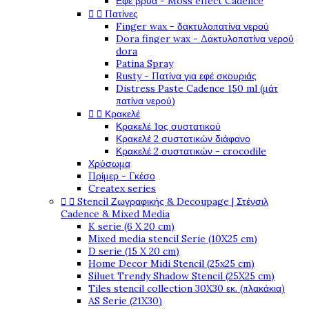
Εφέ βρύα - Moss effect Cadence


Πατίνες
Finger wax - δακτυλοπατίνα νερού
Dora finger wax - Δακτυλοπατίνα νερού
dora
Patina Spray
Rusty - Πατίνα για εφέ σκουριάς
Distress Paste Cadence 150 ml (μάτ
πατίνα νερού)


Κρακελέ
Κρακελέ 1ος συστατικού
Κρακελέ 2 συστατικών διάφανο
Κρακελέ 2 συστατικών - crocodile
Χρύσωμα
Πρίμερ - Γκέσο
Createx series


Stencil Ζωγραφικής & Decoupage | Στένσιλ
Cadence & Mixed Media
K serie (6 X 20 cm)
Mixed media stencil Serie (10X25 cm)
D serie (15 X 20 cm)
Home Decor Midi Stencil (25x25 cm)
Siluet Trendy Shadow Stencil (25X25 cm)
Tiles stencil collection 30X30 εκ. (πλακάκια)
AS Serie (21X30)