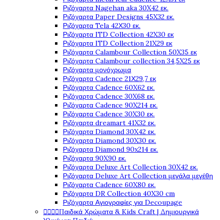
Ριζόχαρτα Nagehan aka 30X42 εκ.
Ριζόχαρτα Paper Designs 45X32 εκ.
Ριζόχαρτα Tela 42Χ30 εκ.
Ριζόχαρτα ITD Collection 42X30 εκ
Ριζόχαρτα ITD Collection 21X29 εκ
Ριζόχαρτα Calambour Collection 50X35 εκ
Ριζόχαρτα Calambour collection 34,5X25 εκ
Ριζόχαρτα μονόχρωμα
Ριζόχαρτα Cadence 21Χ29,7 εκ
Ριζόχαρτα Cadence 60X62 εκ.
Ριζόχαρτα Cadence 30X68 εκ.
Ριζόχαρτα Cadence 90X214 εκ.
Ριζόχαρτα Cadence 30X30 εκ.
Ριζόχαρτα dreamart 41X32 εκ.
Ριζόχαρτα Diamond 30X42 εκ.
Ριζόχαρτα Diamond 30X30 εκ.
Ριζόχαρτα Diamond 90x214 εκ.
Ριζόχαρτα 90X90 εκ.
Ριζόχαρτα Deluxe Art Collection 30X42 εκ.
Ριζόχαρτα Deluxe Art Collection μεγάλα μεγέθη
Ριζόχαρτα Cadence 60X80 εκ.
Ριζόχαρτα DR Collection 40X30 cm
Ριζόχαρτα Αγιογραφίες για Decoupage




Παιδικά Χρώματα & Kids Craft | Δημιουργικά