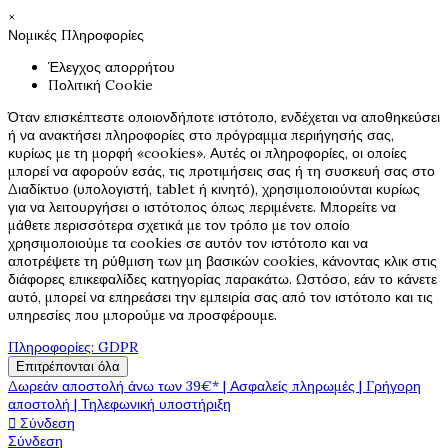
×
Νομικές Πληροφορίες
Έλεγχος απορρήτου
Πολιτική Cookie
Όταν επισκέπτεστε οποιονδήποτε ιστότοπο, ενδέχεται να αποθηκεύσει
ή να ανακτήσει πληροφορίες στο πρόγραμμα περιήγησής σας,
κυρίως με τη μορφή «cookies». Αυτές οι πληροφορίες, οι οποίες
μπορεί να αφορούν εσάς, τις προτιμήσεις σας ή τη συσκευή σας στο
Διαδίκτυο (υπολογιστή, tablet ή κινητό), χρησιμοποιούνται κυρίως
για να λειτουργήσει ο ιστότοπος όπως περιμένετε. Μπορείτε να
μάθετε περισσότερα σχετικά με τον τρόπο με τον οποίο
χρησιμοποιούμε τα cookies σε αυτόν τον ιστότοπο και να
αποτρέψετε τη ρύθμιση των μη βασικών cookies, κάνοντας κλικ στις
διάφορες επικεφαλίδες κατηγορίας παρακάτω. Ωστόσο, εάν το κάνετε
αυτό, μπορεί να επηρεάσει την εμπειρία σας από τον ιστότοπο και τις
υπηρεσίες που μπορούμε να προσφέρουμε.
Πληροφορίες: GDPR
Επιτρέπονται όλα
Δωρεάν αποστολή άνω των 39€* | Ασφαλείς πληρωμές | Γρήγορη
αποστολή | Τηλεφωνική υποστήριξη

Σύνδεση
Σύνδεση