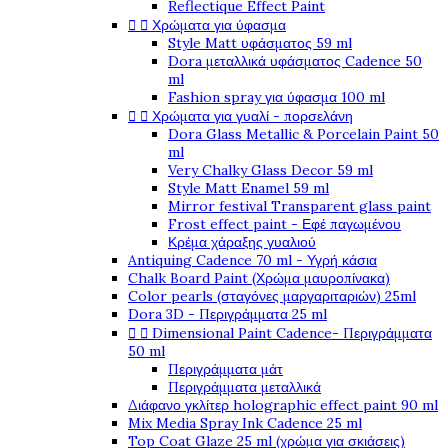
Reflectique Effect Paint


Χρώματα για ύφασμα
Style Matt υφάσματος 59 ml
Dora μεταλλικά υφάσματος Cadence 50
ml
Fashion spray για ύφασμα 100 ml


Χρώματα για γυαλί - πορσελάνη
Dora Glass Metallic & Porcelain Paint 50
ml
Very Chalky Glass Decor 59 ml
Style Matt Enamel 59 ml
Mirror festival Transparent glass paint
Frost effect paint - Εφέ παγωμένου
Κρέμα χάραξης γυαλιού
Antiquing Cadence 70 ml - Υγρή κάσια
Chalk Board Paint (Χρώμα μαυροπίνακα)
Color pearls (σταγόνες μαργαριταριών) 25ml
Dora 3D - Περιγράμματα 25 ml


Dimensional Paint Cadence- Περιγράμματα
50 ml
Περιγράμματα μάτ
Περιγράμματα μεταλλικά
Διάφανο γκλίτερ holographic effect paint 90 ml
Mix Media Spray Ink Cadence 25 ml
Top Coat Glaze 25 ml (χρώμα για σκιάσεις)