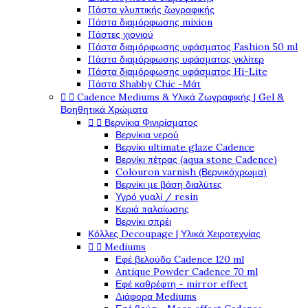
Πάστα γλυπτικής ζωγραφικής
Πάστα διαμόρφωσης mixion
Πάστες χιονιού
Πάστα διαμόρφωσης υφάσματος Fashion 50 ml
Πάστα διαμόρφωσης υφάσματος γκλίτερ
Πάστα διαμόρφωσης υφάσματος Hi-Lite
Πάστα Shabby Chic -Μάτ


Cadence Mediums & Υλικά Ζωγραφικής | Gel &
Βοηθητικά Χρώματα


Βερνίκια Φινιρίσματος
Βερνίκια νερού
Βερνίκι ultimate glaze Cadence
Βερνίκι πέτρας (aqua stone Cadence)
Colouron varnish (Βερνικόχρωμα)
Βερνίκι με βάση διαλύτες
Υγρό γυαλί / resin
Κεριά παλαίωσης
Βερνίκι σπρέι
Κόλλες Decoupage | Υλικά Χειροτεχνίας


Mediums
Εφέ βελούδο Cadence 120 ml
Antique Powder Cadence 70 ml
Εφέ καθρέφτη - mirror effect
Διάφορα Mediums