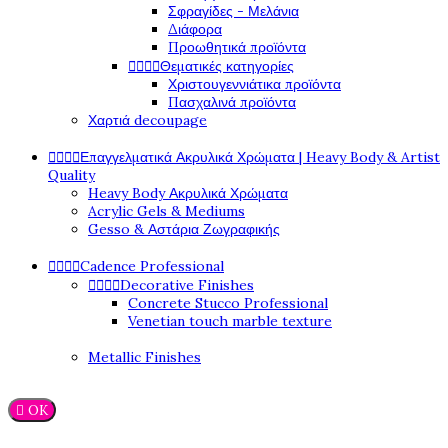
Σφραγίδες - Μελάνια
Διάφορα
Προωθητικά προϊόντα




Θεματικές κατηγορίες
Χριστουγεννιάτικα προϊόντα
Πασχαλινά προϊόντα
Χαρτιά decoupage




Επαγγελματικά Ακρυλικά Χρώματα | Heavy Body & Artist
Quality
Heavy Body Ακρυλικά Χρώματα
Acrylic Gels & Mediums
Gesso & Αστάρια Ζωγραφικής




Cadence Professional




Decorative Finishes
Concrete Stucco Professional
Venetian touch marble texture
Metallic Finishes

OK