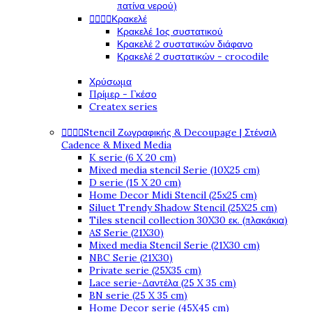
πατίνα νερού)




Κρακελέ
Κρακελέ 1ος συστατικού
Κρακελέ 2 συστατικών διάφανο
Κρακελέ 2 συστατικών - crocodile
Χρύσωμα
Πρίμερ - Γκέσο
Createx series




Stencil Ζωγραφικής & Decoupage | Στένσιλ
Cadence & Mixed Media
K serie (6 X 20 cm)
Mixed media stencil Serie (10X25 cm)
D serie (15 X 20 cm)
Home Decor Midi Stencil (25x25 cm)
Siluet Trendy Shadow Stencil (25X25 cm)
Tiles stencil collection 30X30 εκ. (πλακάκια)
AS Serie (21X30)
Mixed media Stencil Serie (21X30 cm)
NBC Serie (21X30)
Private serie (25X35 cm)
Lace serie-Δαντέλα (25 X 35 cm)
BN serie (25 X 35 cm)
Home Decor serie (45X45 cm)