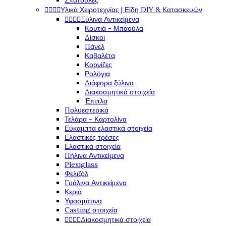
Σπάτουλες




Υλικά Χειροτεχνίας | Είδη DIY & Κατασκευών




Ξύλινα Αντικείμενα
Κουτιά - Μπαούλα
Δίσκοι
Πάνελ
Καβαλέτα
Κορνίζες
Ρολόγια
Διάφορα ξύλινα
Διακοσμητικά στοιχεία
Έπιπλα
Πολυεστερικά
Τελάρα - Καρτολίνα
Εύκαμπτα ελαστικά στοιχεία
Ελαστικές τρέσες
Ελαστικά στοιχεία
Πήλινα Αντικείμενα
Plexiglass
Φελιζόλ
Γυάλινα Αντικείμενα
Κεριά
Υφασμάτινα
Casting στοιχεία




Διακοσμητικά στοιχεία