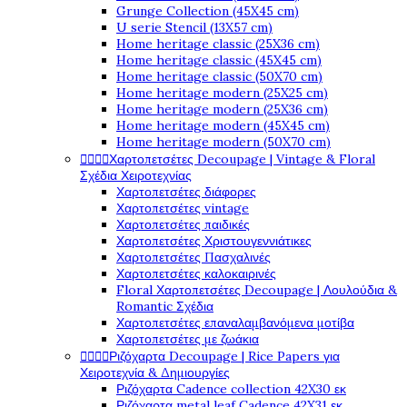
Grunge Collection (45X45 cm)
U serie Stencil (13X57 cm)
Home heritage classic (25X36 cm)
Home heritage classic (45X45 cm)
Home heritage classic (50X70 cm)
Home heritage modern (25X25 cm)
Home heritage modern (25X36 cm)
Home heritage modern (45X45 cm)
Home heritage modern (50X70 cm)




Χαρτοπετσέτες Decoupage | Vintage & Floral
Σχέδια Χειροτεχνίας
Χαρτοπετσέτες διάφορες
Χαρτοπετσέτες vintage
Χαρτοπετσέτες παιδικές
Χαρτοπετσέτες Χριστουγεννιάτικες
Χαρτοπετσέτες Πασχαλινές
Χαρτοπετσέτες καλοκαιρινές
Floral Χαρτοπετσέτες Decoupage | Λουλούδια &
Romantic Σχέδια
Χαρτοπετσέτες επαναλαμβανόμενα μοτίβα
Χαρτοπετσέτες με ζωάκια




Ριζόχαρτα Decoupage | Rice Papers για
Χειροτεχνία & Δημιουργίες
Ριζόχαρτα Cadence collection 42X30 εκ
Ριζόχαρτα metal leaf Cadence 42X31 εκ