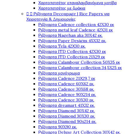
Χαρτοπετσέτες επαναλαμβανόμενα μοτίβα
Χαρτοπετσέτες με ζωάκια


Ριζόχαρτα Decoupage | Rice Papers για
Χειροτεχνία & Δημιουργίες
Ριζόχαρτα Cadence collection 42X30 εκ
Ριζόχαρτα metal leaf Cadence 42X31 εκ
Ριζόχαρτα Nagehan aka 30X42 εκ.
Ριζόχαρτα Paper Designs 45X32 εκ.
Ριζόχαρτα Tela 42Χ30 εκ.
Ριζόχαρτα ITD Collection 42X30 εκ
Ριζόχαρτα ITD Collection 21X29 εκ
Ριζόχαρτα Calambour Collection 50X35 εκ
Ριζόχαρτα Calambour collection 34,5X25 εκ
Ριζόχαρτα μονόχρωμα
Ριζόχαρτα Cadence 21Χ29,7 εκ
Ριζόχαρτα Cadence 60X62 εκ.
Ριζόχαρτα Cadence 30X68 εκ.
Ριζόχαρτα Cadence 90X214 εκ.
Ριζόχαρτα Cadence 30X30 εκ.
Ριζόχαρτα dreamart 41X32 εκ.
Ριζόχαρτα Diamond 30X42 εκ.
Ριζόχαρτα Diamond 30X30 εκ.
Ριζόχαρτα Diamond 90x214 εκ.
Ριζόχαρτα 90X90 εκ.
Ριζόχαρτα Deluxe Art Collection 30X42 εκ.