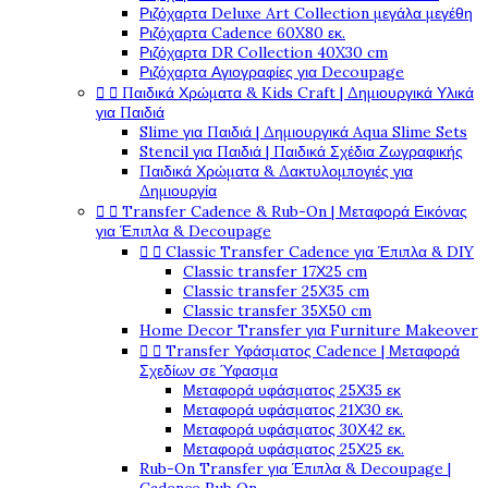
Ριζόχαρτα Deluxe Art Collection μεγάλα μεγέθη
Ριζόχαρτα Cadence 60X80 εκ.
Ριζόχαρτα DR Collection 40X30 cm
Ριζόχαρτα Αγιογραφίες για Decoupage


Παιδικά Χρώματα & Kids Craft | Δημιουργικά Υλικά
για Παιδιά
Slime για Παιδιά | Δημιουργικά Aqua Slime Sets
Stencil για Παιδιά | Παιδικά Σχέδια Ζωγραφικής
Παιδικά Χρώματα & Δακτυλομπογιές για
Δημιουργία


Transfer Cadence & Rub-On | Μεταφορά Εικόνας
για Έπιπλα & Decoupage


Classic Transfer Cadence για Έπιπλα & DIY
Classic transfer 17Χ25 cm
Classic transfer 25Χ35 cm
Classic transfer 35Χ50 cm
Home Decor Transfer για Furniture Makeover


Transfer Υφάσματος Cadence | Μεταφορά
Σχεδίων σε Ύφασμα
Μεταφορά υφάσματος 25Χ35 εκ
Μεταφορά υφάσματος 21Χ30 εκ.
Μεταφορά υφάσματος 30Χ42 εκ.
Μεταφορά υφάσματος 25Χ25 εκ.
Rub-On Transfer για Έπιπλα & Decoupage |