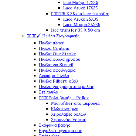
lace Μαύρο 17X25
Lace Λευκό 17X25




25 X 35 cm lace transfer
Lace Λευκό 25X35
Lace Μαύρο 25X35
lace transfer 35 Χ 50 cm




🖌️ Πινέλα Ζωγραφικής
Πινέλα πλακέ
Πινέλα Contour
Πινέλα One Stroke
Πινέλα φυλλά χρυσού
Πινέλα για Stencil
Πινέλα σφουγγάρια
Διάφορα Πινέλα
Πινέλα Filbert-οβάλ
Πινέλα για χρώματα κιμωλίας
Σετ πινέλα




Ρολά βαφής - Rollex
Microfiber από μικροίνες
Κλώστινο ριγέ
Χειρολαβές ρολών
Σφουγγάρι Velour
Σκαφάκια βαφής
Εργαλεία τεχνοτροπίας