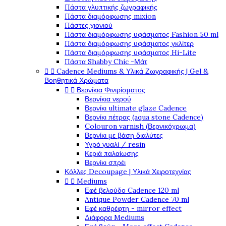
Πάστα γλυπτικής ζωγραφικής
Πάστα διαμόρφωσης mixion
Πάστες χιονιού
Πάστα διαμόρφωσης υφάσματος Fashion 50 ml
Πάστα διαμόρφωσης υφάσματος γκλίτερ
Πάστα διαμόρφωσης υφάσματος Hi-Lite
Πάστα Shabby Chic -Μάτ


Cadence Mediums & Υλικά Ζωγραφικής | Gel &
Βοηθητικά Χρώματα


Βερνίκια Φινιρίσματος
Βερνίκια νερού
Βερνίκι ultimate glaze Cadence
Βερνίκι πέτρας (aqua stone Cadence)
Colouron varnish (Βερνικόχρωμα)
Βερνίκι με βάση διαλύτες
Υγρό γυαλί / resin
Κεριά παλαίωσης
Βερνίκι σπρέι
Κόλλες Decoupage | Υλικά Χειροτεχνίας


Mediums
Εφέ βελούδο Cadence 120 ml
Antique Powder Cadence 70 ml
Εφέ καθρέφτη - mirror effect
Διάφορα Mediums