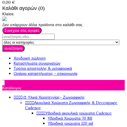
0,00 €
Καλάθι αγορών (0)
Κλείσε
Δεν υπάρχουν άλλα προϊόντα στο καλάθι σας
Συνέχεια στις αγορές
αναζήτηση
Χονδρική πώληση
Καταστήματα συνεργατών
Τρόποι αποστολής & μεταφορικά
Ωράριο καταστήματος - επικοινωνία

Κατάλογος




🎨 Υλικά Χεροτεχνίας- Ζωγραφικής




Ακρυλικά Χρώματα Ζωγραφικής & Decoupage
Cadence




Υβριδικά ακρυλικά χρώματα Cadence
Υβριδικά Χρώματα 70 Ml
Υβριδικά χρώματα 120 ml