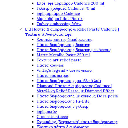
Σπρέι εφέ μαρμάρου Cadence 200 ml
Γκλίτερ χρώματα Cadence 70 ml
Εφέ μαρμάρου Cadence
Μαρκαδόροι Pilot Pintor
Σκόνες embossing Wow


Πάστες Διαμόρφωσης & Relief Paste Cadence |
Texture & Ανάγλυφα Εφέ
Κλασικές πάστες διαμόρφωσης
Πάστα διαμόρφωσης διάφανη
Πάστα διαμόρφωσης διάφανη με κόκκους
Matte Metallic Paste 250 ml
Texture art relief paste
Πάστα κρακελέ
Vintage legend - αντικέ γκέσο
Πάστα εφέ πέτρας
Πάστα διαμόρφωσης μεταλλική λεία
Diamond Πάστα Διαμόρφωσης Cadence |
Μεταλλική Relief Paste με Diamond Effect
Πάστα διαμόρφωσης με κόκκους Dora perla
Πάστα διαμόρφωσης Hi-Lite
Πάστα διαμόρφωσης γκλίτερ
Εφέ μπετόν
Concrete stucco
Expanding (διογκωτική) πάστα διαμόρφωσης
Ελαστική πάστα διαμόφωσης