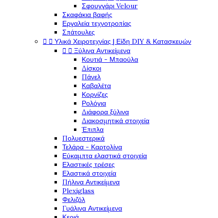
Σφουγγάρι Velour
Σκαφάκια βαφής
Εργαλεία τεχνοτροπίας
Σπάτουλες


Υλικά Χειροτεχνίας | Είδη DIY & Κατασκευών


Ξύλινα Αντικείμενα
Κουτιά - Μπαούλα
Δίσκοι
Πάνελ
Καβαλέτα
Κορνίζες
Ρολόγια
Διάφορα ξύλινα
Διακοσμητικά στοιχεία
Έπιπλα
Πολυεστερικά
Τελάρα - Καρτολίνα
Εύκαμπτα ελαστικά στοιχεία
Ελαστικές τρέσες
Ελαστικά στοιχεία
Πήλινα Αντικείμενα
Plexiglass
Φελιζόλ
Γυάλινα Αντικείμενα
Κεριά