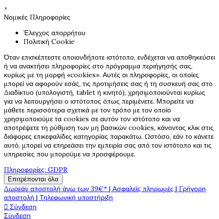
×
Νομικές Πληροφορίες
Έλεγχος απορρήτου
Πολιτική Cookie
Όταν επισκέπτεστε οποιονδήποτε ιστότοπο, ενδέχεται να αποθηκεύσει
ή να ανακτήσει πληροφορίες στο πρόγραμμα περιήγησής σας,
κυρίως με τη μορφή «cookies». Αυτές οι πληροφορίες, οι οποίες
μπορεί να αφορούν εσάς, τις προτιμήσεις σας ή τη συσκευή σας στο
Διαδίκτυο (υπολογιστή, tablet ή κινητό), χρησιμοποιούνται κυρίως
για να λειτουργήσει ο ιστότοπος όπως περιμένετε. Μπορείτε να
μάθετε περισσότερα σχετικά με τον τρόπο με τον οποίο
χρησιμοποιούμε τα cookies σε αυτόν τον ιστότοπο και να
αποτρέψετε τη ρύθμιση των μη βασικών cookies, κάνοντας κλικ στις
διάφορες επικεφαλίδες κατηγορίας παρακάτω. Ωστόσο, εάν το κάνετε
αυτό, μπορεί να επηρεάσει την εμπειρία σας από τον ιστότοπο και τις
υπηρεσίες που μπορούμε να προσφέρουμε.
Πληροφορίες: GDPR
Επιτρέπονται όλα
Δωρεάν αποστολή άνω των 39€* | Ασφαλείς πληρωμές | Γρήγορη
αποστολή | Τηλεφωνική υποστήριξη

Σύνδεση
Σύνδεση