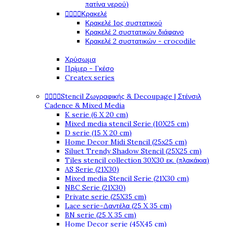
πατίνα νερού)




Κρακελέ
Κρακελέ 1ος συστατικού
Κρακελέ 2 συστατικών διάφανο
Κρακελέ 2 συστατικών - crocodile
Χρύσωμα
Πρίμερ - Γκέσο
Createx series




Stencil Ζωγραφικής & Decoupage | Στένσιλ
Cadence & Mixed Media
K serie (6 X 20 cm)
Mixed media stencil Serie (10X25 cm)
D serie (15 X 20 cm)
Home Decor Midi Stencil (25x25 cm)
Siluet Trendy Shadow Stencil (25X25 cm)
Tiles stencil collection 30X30 εκ. (πλακάκια)
AS Serie (21X30)
Mixed media Stencil Serie (21X30 cm)
NBC Serie (21X30)
Private serie (25X35 cm)
Lace serie-Δαντέλα (25 X 35 cm)
BN serie (25 X 35 cm)
Home Decor serie (45X45 cm)