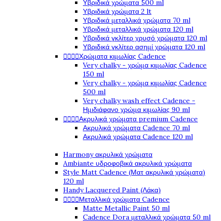
Υβριδικά χρώματα 500 ml
Υβριδικά χρώματα 2 lt
Υβριδικά μεταλλικά χρώματα 70 ml
Υβριδικά μεταλλικά χρώματα 120 ml
Υβριδικά γκλίτερ χρυσό χρώματα 120 ml
Υβριδικά γκλίτερ ασημί χρώματα 120 ml




Χρώματα κιμωλίας Cadence
Very chalky - χρώμα κιμωλίας Cadence
150 ml
Very chalky - χρώμα κιμωλίας Cadence
500 ml
Very chalky wash effect Cadence -
Ημιδιάφανο χρώμα κιμωλίας 90 ml




Ακρυλικά χρώματα premium Cadence
Ακρυλικά χρώματα Cadence 70 ml
Ακρυλικά χρώματα Cadence 120 ml
Harmony ακρυλικά χρώματα
Ambiante υδροφοβικά ακρυλικά χρώματα
Style Matt Cadence (Ματ ακρυλικά χρώματα)
120 ml
Handy Lacquered Paint (Λάκα)




Μεταλλικά χρώματα Cadence
Matte Metallic Paint 50 ml
Cadence Dora μεταλλικά χρώματα 50 ml