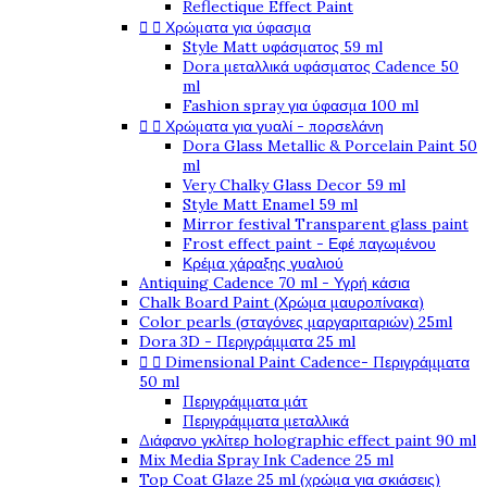
Reflectique Effect Paint


Χρώματα για ύφασμα
Style Matt υφάσματος 59 ml
Dora μεταλλικά υφάσματος Cadence 50
ml
Fashion spray για ύφασμα 100 ml


Χρώματα για γυαλί - πορσελάνη
Dora Glass Metallic & Porcelain Paint 50
ml
Very Chalky Glass Decor 59 ml
Style Matt Enamel 59 ml
Mirror festival Transparent glass paint
Frost effect paint - Εφέ παγωμένου
Κρέμα χάραξης γυαλιού
Antiquing Cadence 70 ml - Υγρή κάσια
Chalk Board Paint (Χρώμα μαυροπίνακα)
Color pearls (σταγόνες μαργαριταριών) 25ml
Dora 3D - Περιγράμματα 25 ml


Dimensional Paint Cadence- Περιγράμματα
50 ml
Περιγράμματα μάτ
Περιγράμματα μεταλλικά
Διάφανο γκλίτερ holographic effect paint 90 ml
Mix Media Spray Ink Cadence 25 ml
Top Coat Glaze 25 ml (χρώμα για σκιάσεις)