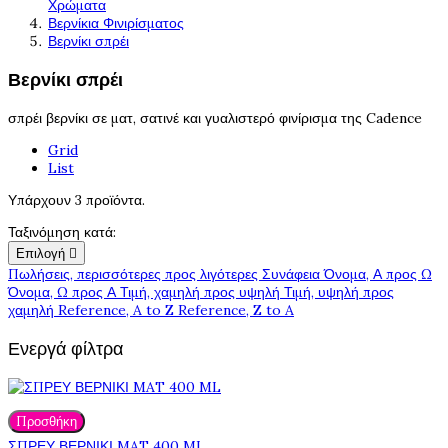
Χρώματα
Βερνίκια Φινιρίσματος
Βερνίκι σπρέι
Βερνίκι σπρέι
σπρέι βερνίκι σε ματ, σατινέ και γυαλιστερό φινίρισμα της Cadence
Grid
List
Υπάρχουν 3 προϊόντα.
Ταξινόμηση κατά:
Επιλογή

Πωλήσεις, περισσότερες προς λιγότερες
Συνάφεια
Όνομα, Α προς Ω
Όνομα, Ω προς Α
Τιμή, χαμηλή προς υψηλή
Τιμή, υψηλή προς
χαμηλή
Reference, A to Z
Reference, Z to A
Ενεργά φίλτρα
Προσθήκη
ΣΠΡΕΥ ΒΕΡΝΙΚΙ MAT 400 ML