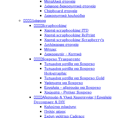
Μεταλλικά στοιχεία
Διάφορα διακοσμητικά στοιχεία
Chipboard στοιχεία
Διακοσμητικά λουλούδια




Διάφορα




Scrapbooking
Χαρτιά scrapbooking ITD
Χαρτιά scrapbooking RePrint
Χαρτιά scrapbooking Scrapberry's
Διπλόκαρφα στοιχεία
Μήτρες
Διακορευτές - Κοπτικά




Sospeso Trasparente
Τυπωμένα μοτίβα για Sospeso
Τυπωμένα μοτίβα για Sospeso
Holographic
Τυπωμένα μοτίβα για Sospeso Gold
Υφάσματα για Sospeso
Εργαλεία - αξεσουάρ για Sospeso
Χρώματα - Ρητίνες Sospeso




Αξεσουάρ & Υλικά Χειροτεχνίας | Εργαλεία
Decoupage & DIY
Καλούπια σιλικόνης
Πηλός αέρος
Σκόνη γκλίττερ Cadence