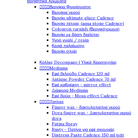
Βοηθητικά Χρώματα




Βερνίκια Φινιρίσματος
Βερνίκια νερού
Βερνίκι ultimate glaze Cadence
Βερνίκι πέτρας (aqua stone Cadence)
Colouron varnish (Βερνικόχρωμα)
Βερνίκι με βάση διαλύτες
Υγρό γυαλί / resin
Κεριά παλαίωσης
Βερνίκι σπρέι
Κόλλες Decoupage | Υλικά Χειροτεχνίας




Mediums
Εφέ βελούδο Cadence 120 ml
Antique Powder Cadence 70 ml
Εφέ καθρέφτη - mirror effect
Διάφορα Mediums
Εφέ βρύα - Moss effect Cadence




Πατίνες
Finger wax - δακτυλοπατίνα νερού
Dora finger wax - Δακτυλοπατίνα νερού
dora
Patina Spray
Rusty - Πατίνα για εφέ σκουριάς
Distress Paste Cadence 150 ml (μάτ