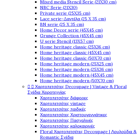
Mixed media Stencil Serie (21X30 cm)
NBC Serie (21X30)
Private serie (25X35 cm)
Lace serie-Δαντέλα (25 X 35 cm)
BN serie (25 X 35 cm)
Home Decor serie (45X45 cm)
Grunge Collection (45X45 cm)
U serie Stencil (13X57 cm)
Home heritage classic (25X36 cm)
Home heritage classic (45X45 cm)
Home heritage classic (50X70 cm)
Home heritage modern (25X25 cm)
Home heritage modern (25X36 cm)
Home heritage modern (45X45 cm)
Home heritage modern (50X70 cm)


Χαρτοπετσέτες Decoupage | Vintage & Floral
Σχέδια Χειροτεχνίας
Χαρτοπετσέτες διάφορες
Χαρτοπετσέτες vintage
Χαρτοπετσέτες παιδικές
Χαρτοπετσέτες Χριστουγεννιάτικες
Χαρτοπετσέτες Πασχαλινές
Χαρτοπετσέτες καλοκαιρινές
Floral Χαρτοπετσέτες Decoupage | Λουλούδια &
Romantic Σχέδια