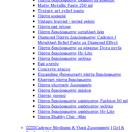
Πάστα διαμόρφωσης διάφανη με κόκκους
Matte Metallic Paste 250 ml
Texture art relief paste
Πάστα κρακελέ
Vintage legend - αντικέ γκέσο
Πάστα εφέ πέτρας
Πάστα διαμόρφωσης μεταλλική λεία
Diamond Πάστα Διαμόρφωσης Cadence |
Μεταλλική Relief Paste με Diamond Effect
Πάστα διαμόρφωσης με κόκκους Dora perla
Πάστα διαμόρφωσης Hi-Lite
Πάστα διαμόρφωσης γκλίτερ
Εφέ μπετόν
Concrete stucco
Expanding (διογκωτική) πάστα διαμόρφωσης
Ελαστική πάστα διαμόφωσης
Πάστα γλυπτικής ζωγραφικής
Πάστα διαμόρφωσης mixion
Πάστες χιονιού
Πάστα διαμόρφωσης υφάσματος Fashion 50 ml
Πάστα διαμόρφωσης υφάσματος γκλίτερ
Πάστα διαμόρφωσης υφάσματος Hi-Lite
Πάστα Shabby Chic -Μάτ




Cadence Mediums & Υλικά Ζωγραφικής | Gel &