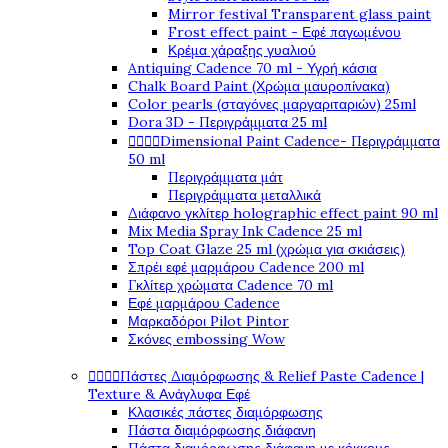
Mirror festival Transparent glass paint
Frost effect paint - Εφέ παγωμένου
Κρέμα χάραξης γυαλιού
Antiquing Cadence 70 ml - Υγρή κάσια
Chalk Board Paint (Χρώμα μαυροπίνακα)
Color pearls (σταγόνες μαργαριταριών) 25ml
Dora 3D - Περιγράμματα 25 ml




Dimensional Paint Cadence- Περιγράμματα
50 ml
Περιγράμματα μάτ
Περιγράμματα μεταλλικά
Διάφανο γκλίτερ holographic effect paint 90 ml
Mix Media Spray Ink Cadence 25 ml
Top Coat Glaze 25 ml (χρώμα για σκιάσεις)
Σπρέι εφέ μαρμάρου Cadence 200 ml
Γκλίτερ χρώματα Cadence 70 ml
Εφέ μαρμάρου Cadence
Μαρκαδόροι Pilot Pintor
Σκόνες embossing Wow




Πάστες Διαμόρφωσης & Relief Paste Cadence |
Texture & Ανάγλυφα Εφέ
Κλασικές πάστες διαμόρφωσης
Πάστα διαμόρφωσης διάφανη