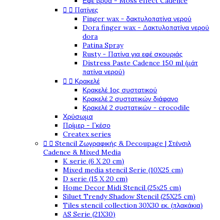
Εφέ βρύα - Moss effect Cadence


Πατίνες
Finger wax - δακτυλοπατίνα νερού
Dora finger wax - Δακτυλοπατίνα νερού
dora
Patina Spray
Rusty - Πατίνα για εφέ σκουριάς
Distress Paste Cadence 150 ml (μάτ
πατίνα νερού)


Κρακελέ
Κρακελέ 1ος συστατικού
Κρακελέ 2 συστατικών διάφανο
Κρακελέ 2 συστατικών - crocodile
Χρύσωμα
Πρίμερ - Γκέσο
Createx series


Stencil Ζωγραφικής & Decoupage | Στένσιλ
Cadence & Mixed Media
K serie (6 X 20 cm)
Mixed media stencil Serie (10X25 cm)
D serie (15 X 20 cm)
Home Decor Midi Stencil (25x25 cm)
Siluet Trendy Shadow Stencil (25X25 cm)
Tiles stencil collection 30X30 εκ. (πλακάκια)
AS Serie (21X30)