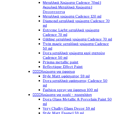
Μεταλλικά Χρώματα Cadence 70ml |
Ακρυλικά Μεταλλικά Χρώματα |
Decorezerva
Μεταλλικά χρώματα Cadence 120 ml
Diamond μεταλλικά χρώματα Cadence 70
ml
Extreme Light μεταλλικά χρώματα
Cadence 70 ml
Gilding μεταλλικά χρώματα Cadence 70 ml
Twin magic μεταλλικά χρώματα Cadence
50 ml
Dora μεταλλικά χρώματα κερί-σαπούνι
Cadence 50 ml
Prisma metallic paint
Reflectique Effect Paint




Χρώματα για ύφασμα
Style Matt υφάσματος 59 ml
Dora μεταλλικά υφάσματος Cadence 50
ml
Fashion spray για ύφασμα 100 ml




Χρώματα για γυαλί - πορσελάνη
Dora Glass Metallic & Porcelain Paint 50
ml
Very Chalky Glass Decor 59 ml
Style Matt Enamel 59 ml