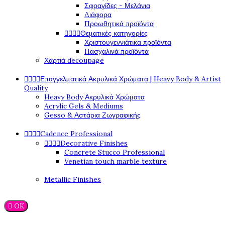
Σφραγίδες - Μελάνια
Διάφορα
Προωθητικά προϊόντα




Θεματικές κατηγορίες
Χριστουγεννιάτικα προϊόντα
Πασχαλινά προϊόντα
Χαρτιά decoupage




Επαγγελματικά Ακρυλικά Χρώματα | Heavy Body & Artist
Quality
Heavy Body Ακρυλικά Χρώματα
Acrylic Gels & Mediums
Gesso & Αστάρια Ζωγραφικής




Cadence Professional




Decorative Finishes
Concrete Stucco Professional
Venetian touch marble texture
Metallic Finishes

OK