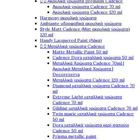


Ακρυλικά χρώματα premium Cadence
Ακρυλικά χρώματα Cadence 70 ml
Ακρυλικά χρώματα Cadence 120 ml
Harmony ακρυλικά χρώματα
Ambiante υδροφοβικά ακρυλικά χρώματα
Style Matt Cadence (Ματ ακρυλικά χρώματα)
120 ml
Handy Lacquered Paint (Λάκα)


Μεταλλικά χρώματα Cadence
Matte Metallic Paint 50 ml
Cadence Dora μεταλλικά χρώματα 50 ml
Μεταλλικά Χρώματα Cadence 70ml |
Ακρυλικά Μεταλλικά Χρώματα |
Decorezerva
Μεταλλικά χρώματα Cadence 120 ml
Diamond μεταλλικά χρώματα Cadence 70
ml
Extreme Light μεταλλικά χρώματα
Cadence 70 ml
Gilding μεταλλικά χρώματα Cadence 70 ml
Twin magic μεταλλικά χρώματα Cadence
50 ml
Dora μεταλλικά χρώματα κερί-σαπούνι
Cadence 50 ml
Prisma metallic paint