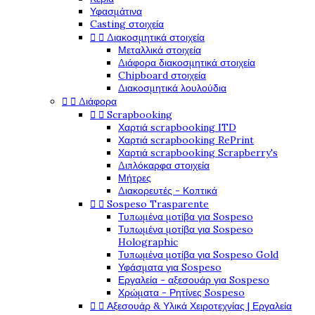
Υφασμάτινα
Casting στοιχεία


Διακοσμητικά στοιχεία
Μεταλλικά στοιχεία
Διάφορα διακοσμητικά στοιχεία
Chipboard στοιχεία
Διακοσμητικά λουλούδια


Διάφορα


Scrapbooking
Χαρτιά scrapbooking ITD
Χαρτιά scrapbooking RePrint
Χαρτιά scrapbooking Scrapberry's
Διπλόκαρφα στοιχεία
Μήτρες
Διακορευτές - Κοπτικά


Sospeso Trasparente
Τυπωμένα μοτίβα για Sospeso
Τυπωμένα μοτίβα για Sospeso
Holographic
Τυπωμένα μοτίβα για Sospeso Gold
Υφάσματα για Sospeso
Εργαλεία - αξεσουάρ για Sospeso
Χρώματα - Ρητίνες Sospeso


Αξεσουάρ & Υλικά Χειροτεχνίας | Εργαλεία