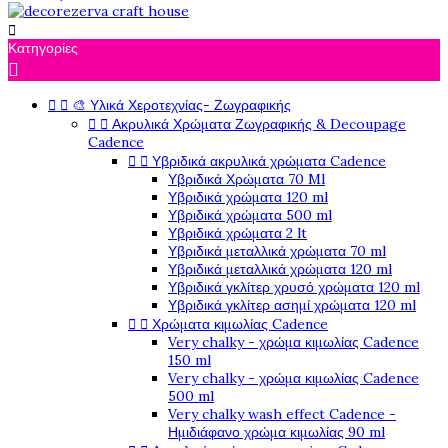

Κατηγορίες



🎨 Υλικά Χεροτεχνίας- Ζωγραφικής


Ακρυλικά Χρώματα Ζωγραφικής & Decoupage
Cadence


Υβριδικά ακρυλικά χρώματα Cadence
Υβριδικά Χρώματα 70 Ml
Υβριδικά χρώματα 120 ml
Υβριδικά χρώματα 500 ml
Υβριδικά χρώματα 2 lt
Υβριδικά μεταλλικά χρώματα 70 ml
Υβριδικά μεταλλικά χρώματα 120 ml
Υβριδικά γκλίτερ χρυσό χρώματα 120 ml
Υβριδικά γκλίτερ ασημί χρώματα 120 ml


Χρώματα κιμωλίας Cadence
Very chalky - χρώμα κιμωλίας Cadence
150 ml
Very chalky - χρώμα κιμωλίας Cadence
500 ml
Very chalky wash effect Cadence -
Ημιδιάφανο χρώμα κιμωλίας 90 ml