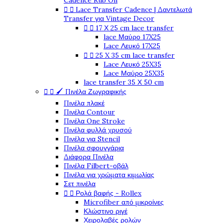
Cadence Rub On


Lace Transfer Cadence | Δαντελωτά
Transfer για Vintage Decor


17 Χ 25 cm lace transfer
lace Μαύρο 17X25
Lace Λευκό 17X25


25 X 35 cm lace transfer
Lace Λευκό 25X35
Lace Μαύρο 25X35
lace transfer 35 Χ 50 cm


🖌️ Πινέλα Ζωγραφικής
Πινέλα πλακέ
Πινέλα Contour
Πινέλα One Stroke
Πινέλα φυλλά χρυσού
Πινέλα για Stencil
Πινέλα σφουγγάρια
Διάφορα Πινέλα
Πινέλα Filbert-οβάλ
Πινέλα για χρώματα κιμωλίας
Σετ πινέλα


Ρολά βαφής - Rollex
Microfiber από μικροίνες
Κλώστινο ριγέ
Χειρολαβές ρολών