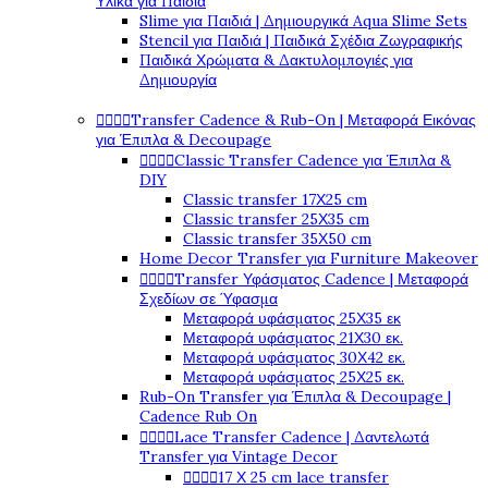
Υλικά για Παιδιά
Slime για Παιδιά | Δημιουργικά Aqua Slime Sets
Stencil για Παιδιά | Παιδικά Σχέδια Ζωγραφικής
Παιδικά Χρώματα & Δακτυλομπογιές για
Δημιουργία




Transfer Cadence & Rub-On | Μεταφορά Εικόνας
για Έπιπλα & Decoupage




Classic Transfer Cadence για Έπιπλα &
DIY
Classic transfer 17Χ25 cm
Classic transfer 25Χ35 cm
Classic transfer 35Χ50 cm
Home Decor Transfer για Furniture Makeover




Transfer Υφάσματος Cadence | Μεταφορά
Σχεδίων σε Ύφασμα
Μεταφορά υφάσματος 25Χ35 εκ
Μεταφορά υφάσματος 21Χ30 εκ.
Μεταφορά υφάσματος 30Χ42 εκ.
Μεταφορά υφάσματος 25Χ25 εκ.
Rub-On Transfer για Έπιπλα & Decoupage |
Cadence Rub On




Lace Transfer Cadence | Δαντελωτά
Transfer για Vintage Decor




17 Χ 25 cm lace transfer