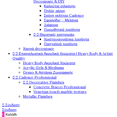
Decoupage & DIY
Καλούπια σιλικόνης
Πηλός αέρος
Σκόνη γκλίττερ Cadence
Σφραγίδες - Μελάνια
Διάφορα
Προωθητικά προϊόντα


Θεματικές κατηγορίες
Χριστουγεννιάτικα προϊόντα
Πασχαλινά προϊόντα
Χαρτιά decoupage


Επαγγελματικά Ακρυλικά Χρώματα | Heavy Body & Artist
Quality
Heavy Body Ακρυλικά Χρώματα
Acrylic Gels & Mediums
Gesso & Αστάρια Ζωγραφικής


Cadence Professional


Decorative Finishes
Concrete Stucco Professional
Venetian touch marble texture
Metallic Finishes

Σύνδεση
Σύνδεση
0
Καλάθι