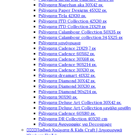
Ριζόχαρτα Nagehan aka 30X42 εκ.
Ριζόχαρτα Paper Designs 45X32 εκ.
Ριζόχαρτα Tela 42Χ30 εκ.
Ριζόχαρτα ITD Collection 42X30 εκ
Ριζόχαρτα ITD Collection 21X29 εκ
Ριζόχαρτα Calambour Collection 50X35 εκ
Ριζόχαρτα Calambour collection 34,5X25 εκ
Ριζόχαρτα μονόχρωμα
Ριζόχαρτα Cadence 21Χ29,7 εκ
Ριζόχαρτα Cadence 60X62 εκ.
Ριζόχαρτα Cadence 30X68 εκ.
Ριζόχαρτα Cadence 90X214 εκ.
Ριζόχαρτα Cadence 30X30 εκ.
Ριζόχαρτα dreamart 41X32 εκ.
Ριζόχαρτα Diamond 30X42 εκ.
Ριζόχαρτα Diamond 30X30 εκ.
Ριζόχαρτα Diamond 90x214 εκ.
Ριζόχαρτα 90X90 εκ.
Ριζόχαρτα Deluxe Art Collection 30X42 εκ.
Ριζόχαρτα Deluxe Art Collection μεγάλα μεγέθη
Ριζόχαρτα Cadence 60X80 εκ.
Ριζόχαρτα DR Collection 40X30 cm
Ριζόχαρτα Αγιογραφίες για Decoupage




Παιδικά Χρώματα & Kids Craft | Δημιουργικά