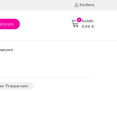
Σύνδεση
0
Καλάθι
αζήτηση
0,00 €
αφορικά
so Trasparente