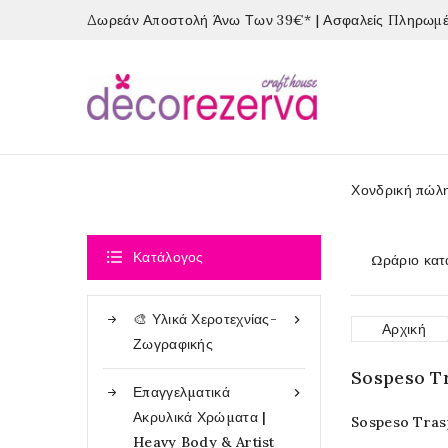
Δωρεάν Αποστολή Άνω Των 39€* | Ασφαλείς Πληρωμές
Χονδρική πώλ

Κατάλογος
Ωράριο κατ
🎨 Υλικά Χεροτεχνίας-

Αρχική
Ζωγραφικής
Sospeso T
Επαγγελματικά

Ακρυλικά Χρώματα |
Sospeso Trasp
Heavy Body & Artist