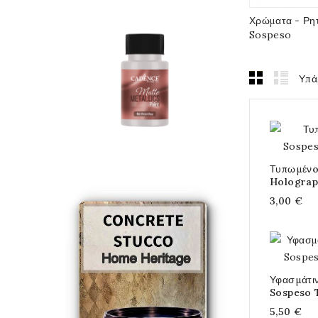
Χρώματα - Ρητ
Sospeso
Υπά
Τυπωμένo
Holograp
3,00 €
Υφασμάτιν
Sospeso 
5,50 €