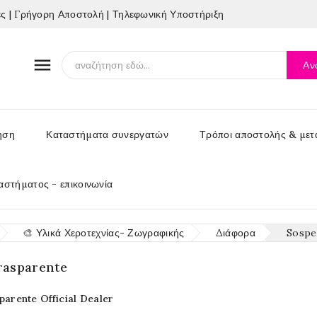
 | Γρήγορη Αποστολή | Τηλεφωνική Υποστήριξη

Αν
ηση
Καταστήματα συνεργατών
Τρόποι αποστολής & μετ
αστήματος - επικοινωνία
🎨 Υλικά Χεροτεχνίας- Ζωγραφικής
Διάφορα
Sospe
rasparente
arente Official Dealer