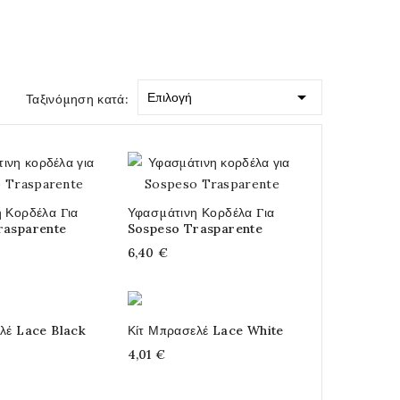

Επιλογή
Ταξινόμηση κατά:
 Κορδέλα Για
Υφασμάτινη Κορδέλα Για
rasparente
Sospeso Trasparente
6,40 €
λέ Lace Black
Κίτ Μπρασελέ Lace White
4,01 €