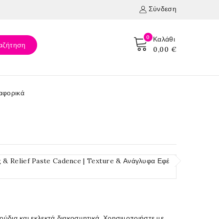
Σύνδεση
0
Καλάθι
αζήτηση
0,00 €
αφορικά
& Relief Paste Cadence | Texture & Ανάγλυφα Εφέ
ούδια και εκλεκτά διακοσμητικά. Χρησιμοποιήστε με