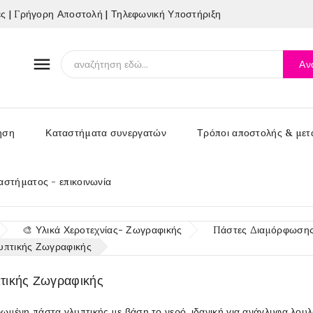
 | Γρήγορη Αποστολή | Τηλεφωνική Υποστήριξη

Αν
ηση
Καταστήματα συνεργατών
Τρόποι αποστολής & μετ
αστήματος - επικοινωνία
🎨 Υλικά Χεροτεχνίας- Ζωγραφικής
Πάστες Διαμόρφωσης 
υπτικής Ζωγραφικής
τικής Ζωγραφικής
φωμένη πάστα γλυπτικής με βάση το νερό, ιδανική για ανάγλυφα λουλ