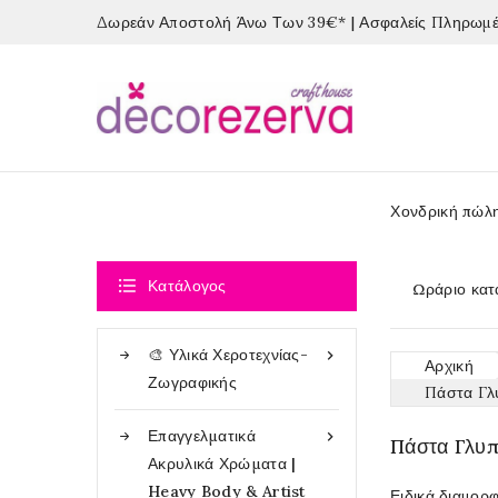
Δωρεάν Αποστολή Άνω Των 39€* | Ασφαλείς Πληρωμές
Χονδρική πώλ

Κατάλογος
Ωράριο κατ
🎨 Υλικά Χεροτεχνίας-

Αρχική
Ζωγραφικής
Πάστα Γλ
Επαγγελματικά

Πάστα Γλυπ
Ακρυλικά Χρώματα |
Heavy Body & Artist
Ειδικά διαμορ