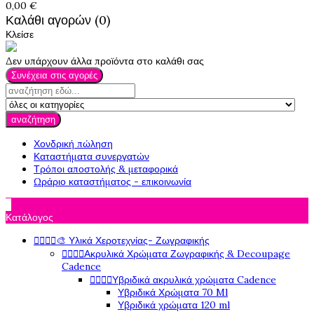
0,00 €
Καλάθι αγορών (0)
Κλείσε
Δεν υπάρχουν άλλα προϊόντα στο καλάθι σας
Συνέχεια στις αγορές
αναζήτηση
Χονδρική πώληση
Καταστήματα συνεργατών
Τρόποι αποστολής & μεταφορικά
Ωράριο καταστήματος - επικοινωνία

Κατάλογος




🎨 Υλικά Χεροτεχνίας- Ζωγραφικής




Ακρυλικά Χρώματα Ζωγραφικής & Decoupage
Cadence




Υβριδικά ακρυλικά χρώματα Cadence
Υβριδικά Χρώματα 70 Ml
Υβριδικά χρώματα 120 ml