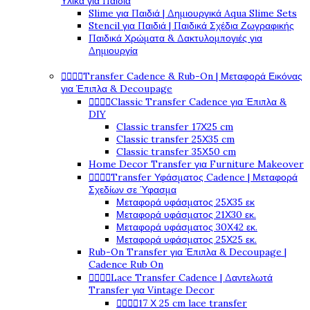
Υλικά για Παιδιά
Slime για Παιδιά | Δημιουργικά Aqua Slime Sets
Stencil για Παιδιά | Παιδικά Σχέδια Ζωγραφικής
Παιδικά Χρώματα & Δακτυλομπογιές για
Δημιουργία




Transfer Cadence & Rub-On | Μεταφορά Εικόνας
για Έπιπλα & Decoupage




Classic Transfer Cadence για Έπιπλα &
DIY
Classic transfer 17Χ25 cm
Classic transfer 25Χ35 cm
Classic transfer 35Χ50 cm
Home Decor Transfer για Furniture Makeover




Transfer Υφάσματος Cadence | Μεταφορά
Σχεδίων σε Ύφασμα
Μεταφορά υφάσματος 25Χ35 εκ
Μεταφορά υφάσματος 21Χ30 εκ.
Μεταφορά υφάσματος 30Χ42 εκ.
Μεταφορά υφάσματος 25Χ25 εκ.
Rub-On Transfer για Έπιπλα & Decoupage |
Cadence Rub On




Lace Transfer Cadence | Δαντελωτά
Transfer για Vintage Decor




17 Χ 25 cm lace transfer