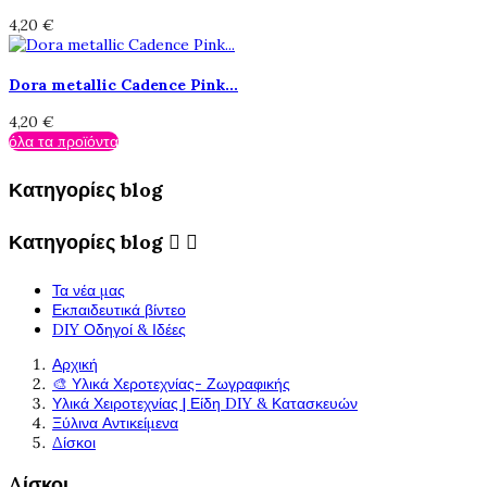
4,20 €
Dora metallic Cadence Pink...
4,20 €
όλα τα προϊόντα
Κατηγορίες blog
Κατηγορίες blog


Τα νέα μας
Εκπαιδευτικά βίντεο
DIY Οδηγοί & Ιδέες
Αρχική
🎨 Υλικά Χεροτεχνίας- Ζωγραφικής
Υλικά Χειροτεχνίας | Είδη DIY & Κατασκευών
Ξύλινα Αντικείμενα
Δίσκοι
Δίσκοι