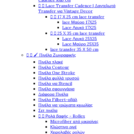
Cadence Rub On


Lace Transfer Cadence | Δαντελωτά
Transfer για Vintage Decor


17 Χ 25 cm lace transfer
lace Μαύρο 17X25
Lace Λευκό 17X25


25 X 35 cm lace transfer
Lace Λευκό 25X35
Lace Μαύρο 25X35
lace transfer 35 Χ 50 cm


🖌️ Πινέλα Ζωγραφικής
Πινέλα πλακέ
Πινέλα Contour
Πινέλα One Stroke
Πινέλα φυλλά χρυσού
Πινέλα για Stencil
Πινέλα σφουγγάρια
Διάφορα Πινέλα
Πινέλα Filbert-οβάλ
Πινέλα για χρώματα κιμωλίας
Σετ πινέλα


Ρολά βαφής - Rollex
Microfiber από μικροίνες
Κλώστινο ριγέ
Χειρολαβές ρολών