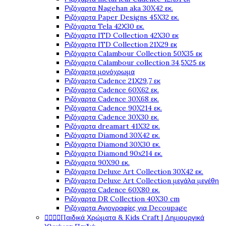
Ριζόχαρτα Nagehan aka 30X42 εκ.
Ριζόχαρτα Paper Designs 45X32 εκ.
Ριζόχαρτα Tela 42Χ30 εκ.
Ριζόχαρτα ITD Collection 42X30 εκ
Ριζόχαρτα ITD Collection 21X29 εκ
Ριζόχαρτα Calambour Collection 50X35 εκ
Ριζόχαρτα Calambour collection 34,5X25 εκ
Ριζόχαρτα μονόχρωμα
Ριζόχαρτα Cadence 21Χ29,7 εκ
Ριζόχαρτα Cadence 60X62 εκ.
Ριζόχαρτα Cadence 30X68 εκ.
Ριζόχαρτα Cadence 90X214 εκ.
Ριζόχαρτα Cadence 30X30 εκ.
Ριζόχαρτα dreamart 41X32 εκ.
Ριζόχαρτα Diamond 30X42 εκ.
Ριζόχαρτα Diamond 30X30 εκ.
Ριζόχαρτα Diamond 90x214 εκ.
Ριζόχαρτα 90X90 εκ.
Ριζόχαρτα Deluxe Art Collection 30X42 εκ.
Ριζόχαρτα Deluxe Art Collection μεγάλα μεγέθη
Ριζόχαρτα Cadence 60X80 εκ.
Ριζόχαρτα DR Collection 40X30 cm
Ριζόχαρτα Αγιογραφίες για Decoupage




Παιδικά Χρώματα & Kids Craft | Δημιουργικά