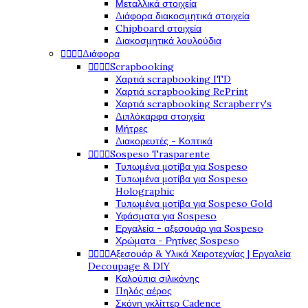
Μεταλλικά στοιχεία
Διάφορα διακοσμητικά στοιχεία
Chipboard στοιχεία
Διακοσμητικά λουλούδια




Διάφορα




Scrapbooking
Χαρτιά scrapbooking ITD
Χαρτιά scrapbooking RePrint
Χαρτιά scrapbooking Scrapberry's
Διπλόκαρφα στοιχεία
Μήτρες
Διακορευτές - Κοπτικά




Sospeso Trasparente
Τυπωμένα μοτίβα για Sospeso
Τυπωμένα μοτίβα για Sospeso
Holographic
Τυπωμένα μοτίβα για Sospeso Gold
Υφάσματα για Sospeso
Εργαλεία - αξεσουάρ για Sospeso
Χρώματα - Ρητίνες Sospeso




Αξεσουάρ & Υλικά Χειροτεχνίας | Εργαλεία
Decoupage & DIY
Καλούπια σιλικόνης
Πηλός αέρος
Σκόνη γκλίττερ Cadence