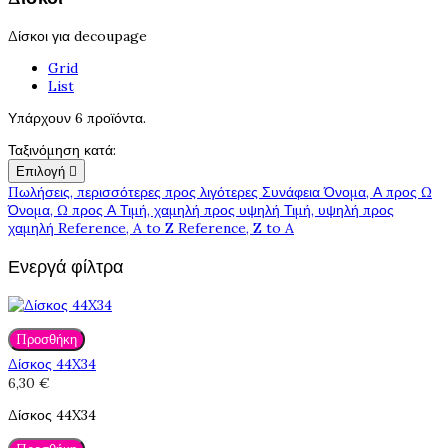
Δίσκοι για decoupage
Grid
List
Υπάρχουν 6 προϊόντα.
Ταξινόμηση κατά:
Επιλογή

Πωλήσεις, περισσότερες προς λιγότερες
Συνάφεια
Όνομα, Α προς Ω
Όνομα, Ω προς Α
Τιμή, χαμηλή προς υψηλή
Τιμή, υψηλή προς
χαμηλή
Reference, A to Z
Reference, Z to A
Ενεργά φίλτρα
Προσθήκη
Δίσκος 44X34
6,30 €
Δίσκος 44X34