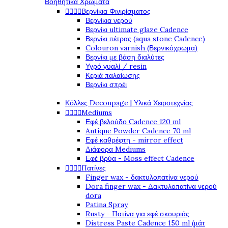
Βοηθητικά Χρώματα




Βερνίκια Φινιρίσματος
Βερνίκια νερού
Βερνίκι ultimate glaze Cadence
Βερνίκι πέτρας (aqua stone Cadence)
Colouron varnish (Βερνικόχρωμα)
Βερνίκι με βάση διαλύτες
Υγρό γυαλί / resin
Κεριά παλαίωσης
Βερνίκι σπρέι
Κόλλες Decoupage | Υλικά Χειροτεχνίας




Mediums
Εφέ βελούδο Cadence 120 ml
Antique Powder Cadence 70 ml
Εφέ καθρέφτη - mirror effect
Διάφορα Mediums
Εφέ βρύα - Moss effect Cadence




Πατίνες
Finger wax - δακτυλοπατίνα νερού
Dora finger wax - Δακτυλοπατίνα νερού
dora
Patina Spray
Rusty - Πατίνα για εφέ σκουριάς
Distress Paste Cadence 150 ml (μάτ