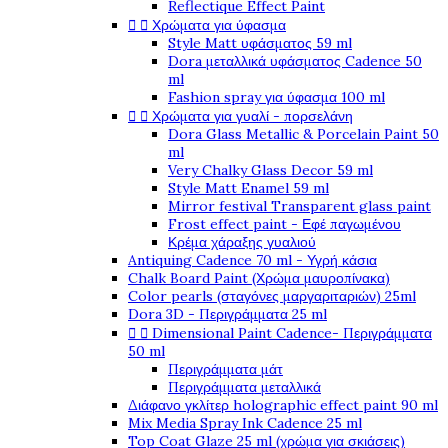
Reflectique Effect Paint


Χρώματα για ύφασμα
Style Matt υφάσματος 59 ml
Dora μεταλλικά υφάσματος Cadence 50
ml
Fashion spray για ύφασμα 100 ml


Χρώματα για γυαλί - πορσελάνη
Dora Glass Metallic & Porcelain Paint 50
ml
Very Chalky Glass Decor 59 ml
Style Matt Enamel 59 ml
Mirror festival Transparent glass paint
Frost effect paint - Εφέ παγωμένου
Κρέμα χάραξης γυαλιού
Antiquing Cadence 70 ml - Υγρή κάσια
Chalk Board Paint (Χρώμα μαυροπίνακα)
Color pearls (σταγόνες μαργαριταριών) 25ml
Dora 3D - Περιγράμματα 25 ml


Dimensional Paint Cadence- Περιγράμματα
50 ml
Περιγράμματα μάτ
Περιγράμματα μεταλλικά
Διάφανο γκλίτερ holographic effect paint 90 ml
Mix Media Spray Ink Cadence 25 ml
Top Coat Glaze 25 ml (χρώμα για σκιάσεις)