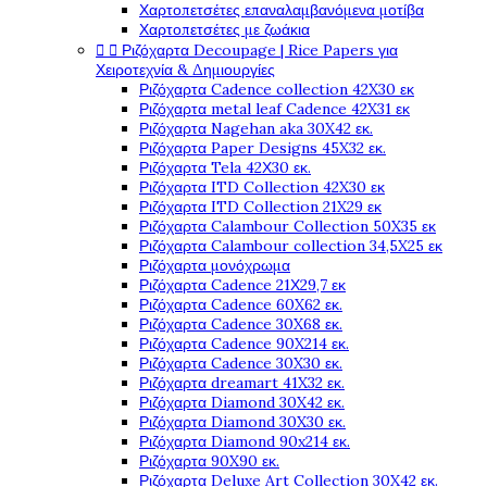
Χαρτοπετσέτες επαναλαμβανόμενα μοτίβα
Χαρτοπετσέτες με ζωάκια


Ριζόχαρτα Decoupage | Rice Papers για
Χειροτεχνία & Δημιουργίες
Ριζόχαρτα Cadence collection 42X30 εκ
Ριζόχαρτα metal leaf Cadence 42X31 εκ
Ριζόχαρτα Nagehan aka 30X42 εκ.
Ριζόχαρτα Paper Designs 45X32 εκ.
Ριζόχαρτα Tela 42Χ30 εκ.
Ριζόχαρτα ITD Collection 42X30 εκ
Ριζόχαρτα ITD Collection 21X29 εκ
Ριζόχαρτα Calambour Collection 50X35 εκ
Ριζόχαρτα Calambour collection 34,5X25 εκ
Ριζόχαρτα μονόχρωμα
Ριζόχαρτα Cadence 21Χ29,7 εκ
Ριζόχαρτα Cadence 60X62 εκ.
Ριζόχαρτα Cadence 30X68 εκ.
Ριζόχαρτα Cadence 90X214 εκ.
Ριζόχαρτα Cadence 30X30 εκ.
Ριζόχαρτα dreamart 41X32 εκ.
Ριζόχαρτα Diamond 30X42 εκ.
Ριζόχαρτα Diamond 30X30 εκ.
Ριζόχαρτα Diamond 90x214 εκ.
Ριζόχαρτα 90X90 εκ.
Ριζόχαρτα Deluxe Art Collection 30X42 εκ.