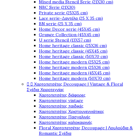
Mixed media Stencil Serie (21X30 cm)
NBC Serie (21X30)
Private serie (25X35 cm)
Lace serie-Δαντέλα (25 X 35 cm)
BN serie (25 X 35 cm)
Home Decor serie (45X45 cm)
Grunge Collection (45X45 cm)
U serie Stencil (13X57 cm)
Home heritage classic (25X36 cm)
Home heritage classic (45X45 cm)
Home heritage classic (50X70 cm)
Home heritage modern (25X25 cm)
Home heritage modern (25X36 cm)
Home heritage modern (45X45 cm)
Home heritage modern (50X70 cm)


Χαρτοπετσέτες Decoupage | Vintage & Floral
Σχέδια Χειροτεχνίας
Χαρτοπετσέτες διάφορες
Χαρτοπετσέτες vintage
Χαρτοπετσέτες παιδικές
Χαρτοπετσέτες Χριστουγεννιάτικες
Χαρτοπετσέτες Πασχαλινές
Χαρτοπετσέτες καλοκαιρινές
Floral Χαρτοπετσέτες Decoupage | Λουλούδια &
Romantic Σχέδια