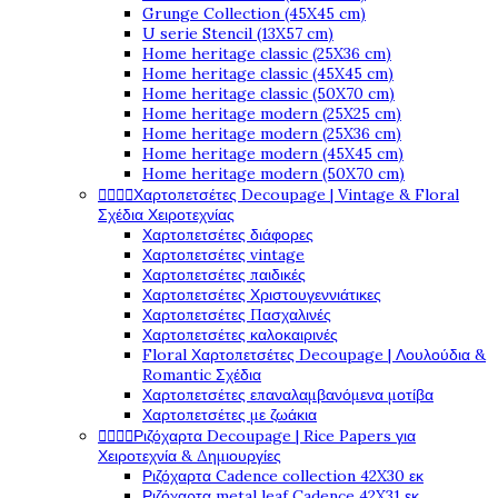
Grunge Collection (45X45 cm)
U serie Stencil (13X57 cm)
Home heritage classic (25X36 cm)
Home heritage classic (45X45 cm)
Home heritage classic (50X70 cm)
Home heritage modern (25X25 cm)
Home heritage modern (25X36 cm)
Home heritage modern (45X45 cm)
Home heritage modern (50X70 cm)




Χαρτοπετσέτες Decoupage | Vintage & Floral
Σχέδια Χειροτεχνίας
Χαρτοπετσέτες διάφορες
Χαρτοπετσέτες vintage
Χαρτοπετσέτες παιδικές
Χαρτοπετσέτες Χριστουγεννιάτικες
Χαρτοπετσέτες Πασχαλινές
Χαρτοπετσέτες καλοκαιρινές
Floral Χαρτοπετσέτες Decoupage | Λουλούδια &
Romantic Σχέδια
Χαρτοπετσέτες επαναλαμβανόμενα μοτίβα
Χαρτοπετσέτες με ζωάκια




Ριζόχαρτα Decoupage | Rice Papers για
Χειροτεχνία & Δημιουργίες
Ριζόχαρτα Cadence collection 42X30 εκ
Ριζόχαρτα metal leaf Cadence 42X31 εκ