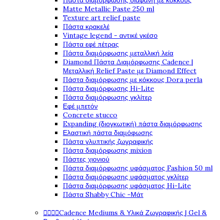
Πάστα διαμόρφωσης διάφανη με κόκκους
Matte Metallic Paste 250 ml
Texture art relief paste
Πάστα κρακελέ
Vintage legend - αντικέ γκέσο
Πάστα εφέ πέτρας
Πάστα διαμόρφωσης μεταλλική λεία
Diamond Πάστα Διαμόρφωσης Cadence |
Μεταλλική Relief Paste με Diamond Effect
Πάστα διαμόρφωσης με κόκκους Dora perla
Πάστα διαμόρφωσης Hi-Lite
Πάστα διαμόρφωσης γκλίτερ
Εφέ μπετόν
Concrete stucco
Expanding (διογκωτική) πάστα διαμόρφωσης
Ελαστική πάστα διαμόφωσης
Πάστα γλυπτικής ζωγραφικής
Πάστα διαμόρφωσης mixion
Πάστες χιονιού
Πάστα διαμόρφωσης υφάσματος Fashion 50 ml
Πάστα διαμόρφωσης υφάσματος γκλίτερ
Πάστα διαμόρφωσης υφάσματος Hi-Lite
Πάστα Shabby Chic -Μάτ




Cadence Mediums & Υλικά Ζωγραφικής | Gel &