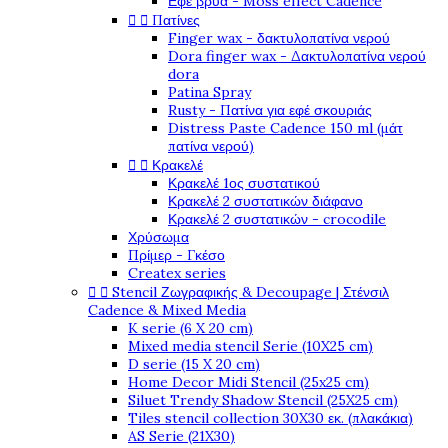
Εφέ βρύα - Moss effect Cadence


Πατίνες
Finger wax - δακτυλοπατίνα νερού
Dora finger wax - Δακτυλοπατίνα νερού
dora
Patina Spray
Rusty - Πατίνα για εφέ σκουριάς
Distress Paste Cadence 150 ml (μάτ
πατίνα νερού)


Κρακελέ
Κρακελέ 1ος συστατικού
Κρακελέ 2 συστατικών διάφανο
Κρακελέ 2 συστατικών - crocodile
Χρύσωμα
Πρίμερ - Γκέσο
Createx series


Stencil Ζωγραφικής & Decoupage | Στένσιλ
Cadence & Mixed Media
K serie (6 X 20 cm)
Mixed media stencil Serie (10X25 cm)
D serie (15 X 20 cm)
Home Decor Midi Stencil (25x25 cm)
Siluet Trendy Shadow Stencil (25X25 cm)
Tiles stencil collection 30X30 εκ. (πλακάκια)
AS Serie (21X30)