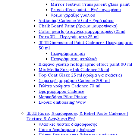
Mirror festival Transparent glass paint
Frost effect paint - Εφέ παγωμένου
Κρέμα χάραξης γυαλιού
Antiquing Cadence 70 ml - Υγρή κάσια
Chalk Board Paint (Χρώμα μαυροπίνακα)
Color pearls (σταγόνες μαργαριταριών) 25ml
Dora 3D - Περιγράμματα 25 ml




Dimensional Paint Cadence- Περιγράμματα
50 ml
Περιγράμματα μάτ
Περιγράμματα μεταλλικά
Διάφανο γκλίτερ holographic effect paint 90 ml
Mix Media Spray Ink Cadence 25 ml
Top Coat Glaze 25 ml (χρώμα για σκιάσεις)
Σπρέι εφέ μαρμάρου Cadence 200 ml
Γκλίτερ χρώματα Cadence 70 ml
Εφέ μαρμάρου Cadence
Μαρκαδόροι Pilot Pintor
Σκόνες embossing Wow




Πάστες Διαμόρφωσης & Relief Paste Cadence |
Texture & Ανάγλυφα Εφέ
Κλασικές πάστες διαμόρφωσης
Πάστα διαμόρφωσης διάφανη