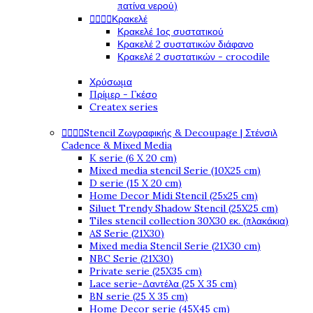
πατίνα νερού)




Κρακελέ
Κρακελέ 1ος συστατικού
Κρακελέ 2 συστατικών διάφανο
Κρακελέ 2 συστατικών - crocodile
Χρύσωμα
Πρίμερ - Γκέσο
Createx series




Stencil Ζωγραφικής & Decoupage | Στένσιλ
Cadence & Mixed Media
K serie (6 X 20 cm)
Mixed media stencil Serie (10X25 cm)
D serie (15 X 20 cm)
Home Decor Midi Stencil (25x25 cm)
Siluet Trendy Shadow Stencil (25X25 cm)
Tiles stencil collection 30X30 εκ. (πλακάκια)
AS Serie (21X30)
Mixed media Stencil Serie (21X30 cm)
NBC Serie (21X30)
Private serie (25X35 cm)
Lace serie-Δαντέλα (25 X 35 cm)
BN serie (25 X 35 cm)
Home Decor serie (45X45 cm)