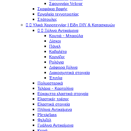
Σφουγγάρι Velour
Σκαφάκια βαφής
Εργαλεία τεχνοτροπίας
Σπάτουλες


Υλικά Χειροτεχνίας | Είδη DIY & Κατασκευών


Ξύλινα Αντικείμενα
Κουτιά - Μπαούλα
Δίσκοι
Πάνελ
Καβαλέτα
Κορνίζες
Ρολόγια
Διάφορα ξύλινα
Διακοσμητικά στοιχεία
Έπιπλα
Πολυεστερικά
Τελάρα - Καρτολίνα
Εύκαμπτα ελαστικά στοιχεία
Ελαστικές τρέσες
Ελαστικά στοιχεία
Πήλινα Αντικείμενα
Plexiglass
Φελιζόλ
Γυάλινα Αντικείμενα
Κεριά