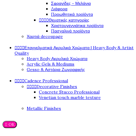
Σφραγίδες - Μελάνια
Διάφορα
Προωθητικά προϊόντα




Θεματικές κατηγορίες
Χριστουγεννιάτικα προϊόντα
Πασχαλινά προϊόντα
Χαρτιά decoupage




Επαγγελματικά Ακρυλικά Χρώματα | Heavy Body & Artist
Quality
Heavy Body Ακρυλικά Χρώματα
Acrylic Gels & Mediums
Gesso & Αστάρια Ζωγραφικής




Cadence Professional




Decorative Finishes
Concrete Stucco Professional
Venetian touch marble texture
Metallic Finishes

OK