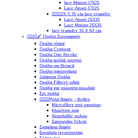
lace Μαύρο 17X25
Lace Λευκό 17X25




25 X 35 cm lace transfer
Lace Λευκό 25X35
Lace Μαύρο 25X35
lace transfer 35 Χ 50 cm




🖌️ Πινέλα Ζωγραφικής
Πινέλα πλακέ
Πινέλα Contour
Πινέλα One Stroke
Πινέλα φυλλά χρυσού
Πινέλα για Stencil
Πινέλα σφουγγάρια
Διάφορα Πινέλα
Πινέλα Filbert-οβάλ
Πινέλα για χρώματα κιμωλίας
Σετ πινέλα




Ρολά βαφής - Rollex
Microfiber από μικροίνες
Κλώστινο ριγέ
Χειρολαβές ρολών
Σφουγγάρι Velour
Σκαφάκια βαφής
Εργαλεία τεχνοτροπίας