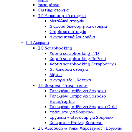
Υφασμάτινα
Casting στοιχεία


Διακοσμητικά στοιχεία
Μεταλλικά στοιχεία
Διάφορα διακοσμητικά στοιχεία
Chipboard στοιχεία
Διακοσμητικά λουλούδια


Διάφορα


Scrapbooking
Χαρτιά scrapbooking ITD
Χαρτιά scrapbooking RePrint
Χαρτιά scrapbooking Scrapberry's
Διπλόκαρφα στοιχεία
Μήτρες
Διακορευτές - Κοπτικά


Sospeso Trasparente
Τυπωμένα μοτίβα για Sospeso
Τυπωμένα μοτίβα για Sospeso
Holographic
Τυπωμένα μοτίβα για Sospeso Gold
Υφάσματα για Sospeso
Εργαλεία - αξεσουάρ για Sospeso
Χρώματα - Ρητίνες Sospeso


Αξεσουάρ & Υλικά Χειροτεχνίας | Εργαλεία