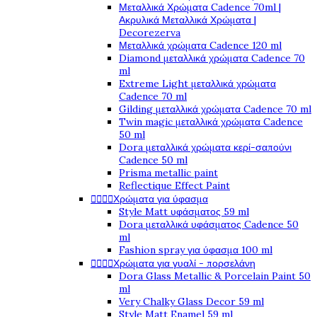
Μεταλλικά Χρώματα Cadence 70ml |
Ακρυλικά Μεταλλικά Χρώματα |
Decorezerva
Μεταλλικά χρώματα Cadence 120 ml
Diamond μεταλλικά χρώματα Cadence 70
ml
Extreme Light μεταλλικά χρώματα
Cadence 70 ml
Gilding μεταλλικά χρώματα Cadence 70 ml
Twin magic μεταλλικά χρώματα Cadence
50 ml
Dora μεταλλικά χρώματα κερί-σαπούνι
Cadence 50 ml
Prisma metallic paint
Reflectique Effect Paint




Χρώματα για ύφασμα
Style Matt υφάσματος 59 ml
Dora μεταλλικά υφάσματος Cadence 50
ml
Fashion spray για ύφασμα 100 ml




Χρώματα για γυαλί - πορσελάνη
Dora Glass Metallic & Porcelain Paint 50
ml
Very Chalky Glass Decor 59 ml
Style Matt Enamel 59 ml