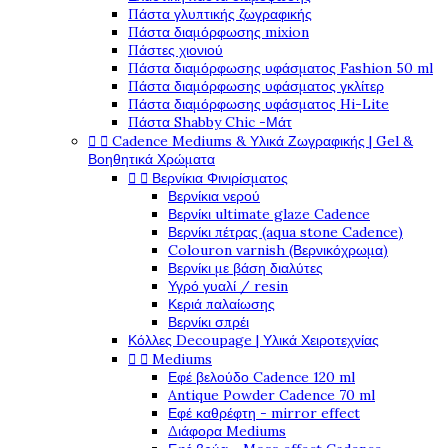
Πάστα γλυπτικής ζωγραφικής
Πάστα διαμόρφωσης mixion
Πάστες χιονιού
Πάστα διαμόρφωσης υφάσματος Fashion 50 ml
Πάστα διαμόρφωσης υφάσματος γκλίτερ
Πάστα διαμόρφωσης υφάσματος Hi-Lite
Πάστα Shabby Chic -Μάτ


Cadence Mediums & Υλικά Ζωγραφικής | Gel &
Βοηθητικά Χρώματα


Βερνίκια Φινιρίσματος
Βερνίκια νερού
Βερνίκι ultimate glaze Cadence
Βερνίκι πέτρας (aqua stone Cadence)
Colouron varnish (Βερνικόχρωμα)
Βερνίκι με βάση διαλύτες
Υγρό γυαλί / resin
Κεριά παλαίωσης
Βερνίκι σπρέι
Κόλλες Decoupage | Υλικά Χειροτεχνίας


Mediums
Εφέ βελούδο Cadence 120 ml
Antique Powder Cadence 70 ml
Εφέ καθρέφτη - mirror effect
Διάφορα Mediums