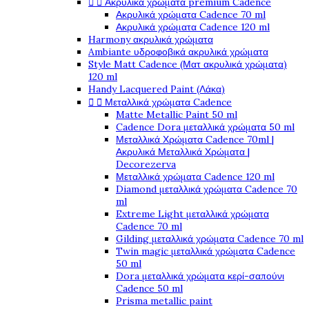


Ακρυλικά χρώματα premium Cadence
Ακρυλικά χρώματα Cadence 70 ml
Ακρυλικά χρώματα Cadence 120 ml
Harmony ακρυλικά χρώματα
Ambiante υδροφοβικά ακρυλικά χρώματα
Style Matt Cadence (Ματ ακρυλικά χρώματα)
120 ml
Handy Lacquered Paint (Λάκα)


Μεταλλικά χρώματα Cadence
Matte Metallic Paint 50 ml
Cadence Dora μεταλλικά χρώματα 50 ml
Μεταλλικά Χρώματα Cadence 70ml |
Ακρυλικά Μεταλλικά Χρώματα |
Decorezerva
Μεταλλικά χρώματα Cadence 120 ml
Diamond μεταλλικά χρώματα Cadence 70
ml
Extreme Light μεταλλικά χρώματα
Cadence 70 ml
Gilding μεταλλικά χρώματα Cadence 70 ml
Twin magic μεταλλικά χρώματα Cadence
50 ml
Dora μεταλλικά χρώματα κερί-σαπούνι
Cadence 50 ml
Prisma metallic paint