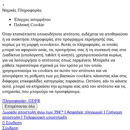
×
Νομικές Πληροφορίες
Έλεγχος απορρήτου
Πολιτική Cookie
Όταν επισκέπτεστε οποιονδήποτε ιστότοπο, ενδέχεται να αποθηκεύσει
ή να ανακτήσει πληροφορίες στο πρόγραμμα περιήγησής σας,
κυρίως με τη μορφή «cookies». Αυτές οι πληροφορίες, οι οποίες
μπορεί να αφορούν εσάς, τις προτιμήσεις σας ή τη συσκευή σας στο
Διαδίκτυο (υπολογιστή, tablet ή κινητό), χρησιμοποιούνται κυρίως
για να λειτουργήσει ο ιστότοπος όπως περιμένετε. Μπορείτε να
μάθετε περισσότερα σχετικά με τον τρόπο με τον οποίο
χρησιμοποιούμε τα cookies σε αυτόν τον ιστότοπο και να
αποτρέψετε τη ρύθμιση των μη βασικών cookies, κάνοντας κλικ στις
διάφορες επικεφαλίδες κατηγορίας παρακάτω. Ωστόσο, εάν το κάνετε
αυτό, μπορεί να επηρεάσει την εμπειρία σας από τον ιστότοπο και τις
υπηρεσίες που μπορούμε να προσφέρουμε.
Πληροφορίες: GDPR
Επιτρέπονται όλα
Δωρεάν αποστολή άνω των 39€* | Ασφαλείς πληρωμές | Γρήγορη
αποστολή | Τηλεφωνική υποστήριξη

Σύνδεση
Σύνδεση