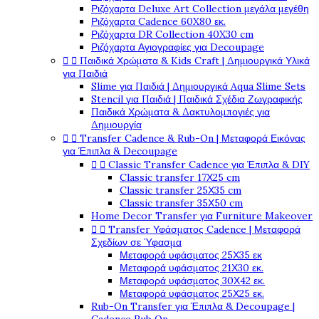
Ριζόχαρτα Deluxe Art Collection μεγάλα μεγέθη
Ριζόχαρτα Cadence 60X80 εκ.
Ριζόχαρτα DR Collection 40X30 cm
Ριζόχαρτα Αγιογραφίες για Decoupage


Παιδικά Χρώματα & Kids Craft | Δημιουργικά Υλικά
για Παιδιά
Slime για Παιδιά | Δημιουργικά Aqua Slime Sets
Stencil για Παιδιά | Παιδικά Σχέδια Ζωγραφικής
Παιδικά Χρώματα & Δακτυλομπογιές για
Δημιουργία


Transfer Cadence & Rub-On | Μεταφορά Εικόνας
για Έπιπλα & Decoupage


Classic Transfer Cadence για Έπιπλα & DIY
Classic transfer 17Χ25 cm
Classic transfer 25Χ35 cm
Classic transfer 35Χ50 cm
Home Decor Transfer για Furniture Makeover


Transfer Υφάσματος Cadence | Μεταφορά
Σχεδίων σε Ύφασμα
Μεταφορά υφάσματος 25Χ35 εκ
Μεταφορά υφάσματος 21Χ30 εκ.
Μεταφορά υφάσματος 30Χ42 εκ.
Μεταφορά υφάσματος 25Χ25 εκ.
Rub-On Transfer για Έπιπλα & Decoupage |