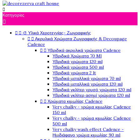

Κατηγορίες



🎨 Υλικά Χεροτεχνίας- Ζωγραφικής


Ακρυλικά Χρώματα Ζωγραφικής & Decoupage
Cadence


Υβριδικά ακρυλικά χρώματα Cadence
Υβριδικά Χρώματα 70 Ml
Υβριδικά χρώματα 120 ml
Υβριδικά χρώματα 500 ml
Υβριδικά χρώματα 2 lt
Υβριδικά μεταλλικά χρώματα 70 ml
Υβριδικά μεταλλικά χρώματα 120 ml
Υβριδικά γκλίτερ χρυσό χρώματα 120 ml
Υβριδικά γκλίτερ ασημί χρώματα 120 ml


Χρώματα κιμωλίας Cadence
Very chalky - χρώμα κιμωλίας Cadence
150 ml
Very chalky - χρώμα κιμωλίας Cadence
500 ml
Very chalky wash effect Cadence -
Ημιδιάφανο χρώμα κιμωλίας 90 ml