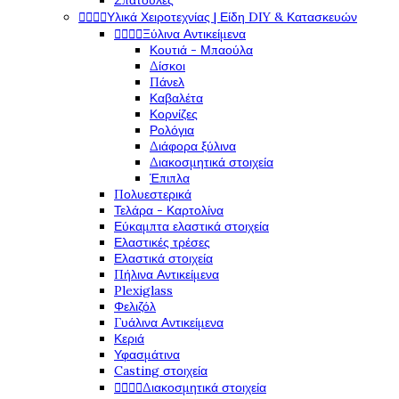
Σπάτουλες




Υλικά Χειροτεχνίας | Είδη DIY & Κατασκευών




Ξύλινα Αντικείμενα
Κουτιά - Μπαούλα
Δίσκοι
Πάνελ
Καβαλέτα
Κορνίζες
Ρολόγια
Διάφορα ξύλινα
Διακοσμητικά στοιχεία
Έπιπλα
Πολυεστερικά
Τελάρα - Καρτολίνα
Εύκαμπτα ελαστικά στοιχεία
Ελαστικές τρέσες
Ελαστικά στοιχεία
Πήλινα Αντικείμενα
Plexiglass
Φελιζόλ
Γυάλινα Αντικείμενα
Κεριά
Υφασμάτινα
Casting στοιχεία




Διακοσμητικά στοιχεία