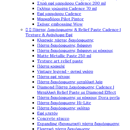
Σπρέι εφέ μαρμάρου Cadence 200 ml
Γκλίτερ χρώματα Cadence 70 ml
Εφέ μαρμάρου Cadence
Μαρκαδόροι Pilot Pintor
Σκόνες embossing Wow


Πάστες Διαμόρφωσης & Relief Paste Cadence |
Texture & Ανάγλυφα Εφέ
Κλασικές πάστες διαμόρφωσης
Πάστα διαμόρφωσης διάφανη
Πάστα διαμόρφωσης διάφανη με κόκκους
Matte Metallic Paste 250 ml
Texture art relief paste
Πάστα κρακελέ
Vintage legend - αντικέ γκέσο
Πάστα εφέ πέτρας
Πάστα διαμόρφωσης μεταλλική λεία
Diamond Πάστα Διαμόρφωσης Cadence |
Μεταλλική Relief Paste με Diamond Effect
Πάστα διαμόρφωσης με κόκκους Dora perla
Πάστα διαμόρφωσης Hi-Lite
Πάστα διαμόρφωσης γκλίτερ
Εφέ μπετόν
Concrete stucco
Expanding (διογκωτική) πάστα διαμόρφωσης
Ελαστική πάστα διαμόφωσης