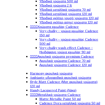
Υβριδικά χρώματα 500 ml
Υβριδικά χρώματα 2 lt
Υβριδικά μεταλλικά χρώματα 70 ml
Υβριδικά μεταλλικά χρώματα 120 ml
Υβριδικά γκλίτερ χρυσό χρώματα 120 ml
Υβριδικά γκλίτερ ασημί χρώματα 120 ml




Χρώματα κιμωλίας Cadence
Very chalky - χρώμα κιμωλίας Cadence
150 ml
Very chalky - χρώμα κιμωλίας Cadence
500 ml
Very chalky wash effect Cadence -
Ημιδιάφανο χρώμα κιμωλίας 90 ml




Ακρυλικά χρώματα premium Cadence
Ακρυλικά χρώματα Cadence 70 ml
Ακρυλικά χρώματα Cadence 120 ml
Harmony ακρυλικά χρώματα
Ambiante υδροφοβικά ακρυλικά χρώματα
Style Matt Cadence (Ματ ακρυλικά χρώματα)
120 ml
Handy Lacquered Paint (Λάκα)




Μεταλλικά χρώματα Cadence
Matte Metallic Paint 50 ml
Cadence Dora μεταλλικά χρώματα 50 ml