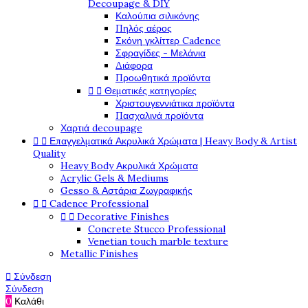
Decoupage & DIY
Καλούπια σιλικόνης
Πηλός αέρος
Σκόνη γκλίττερ Cadence
Σφραγίδες - Μελάνια
Διάφορα
Προωθητικά προϊόντα


Θεματικές κατηγορίες
Χριστουγεννιάτικα προϊόντα
Πασχαλινά προϊόντα
Χαρτιά decoupage


Επαγγελματικά Ακρυλικά Χρώματα | Heavy Body & Artist
Quality
Heavy Body Ακρυλικά Χρώματα
Acrylic Gels & Mediums
Gesso & Αστάρια Ζωγραφικής


Cadence Professional


Decorative Finishes
Concrete Stucco Professional
Venetian touch marble texture
Metallic Finishes

Σύνδεση
Σύνδεση
0
Καλάθι