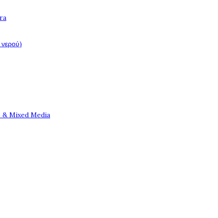
ra
 νερού)
e & Mixed Media