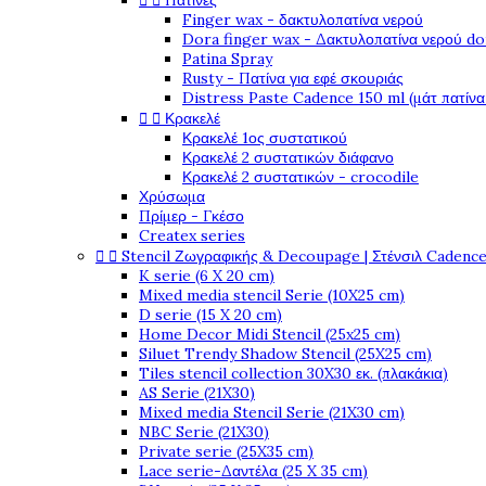


Πατίνες
Finger wax - δακτυλοπατίνα νερού
Dora finger wax - Δακτυλοπατίνα νερού do
Patina Spray
Rusty - Πατίνα για εφέ σκουριάς
Distress Paste Cadence 150 ml (μάτ πατίνα


Κρακελέ
Κρακελέ 1ος συστατικού
Κρακελέ 2 συστατικών διάφανο
Κρακελέ 2 συστατικών - crocodile
Χρύσωμα
Πρίμερ - Γκέσο
Createx series


Stencil Ζωγραφικής & Decoupage | Στένσιλ Cadenc
K serie (6 X 20 cm)
Mixed media stencil Serie (10X25 cm)
D serie (15 X 20 cm)
Home Decor Midi Stencil (25x25 cm)
Siluet Trendy Shadow Stencil (25X25 cm)
Tiles stencil collection 30X30 εκ. (πλακάκια)
AS Serie (21X30)
Mixed media Stencil Serie (21X30 cm)
NBC Serie (21X30)
Private serie (25X35 cm)
Lace serie-Δαντέλα (25 X 35 cm)