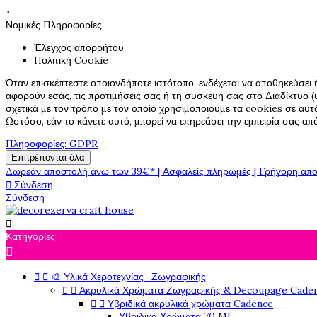
×
Νομικές Πληροφορίες
Έλεγχος απορρήτου
Πολιτική Cookie
Όταν επισκέπτεστε οποιονδήποτε ιστότοπο, ενδέχεται να αποθηκεύσει 
αφορούν εσάς, τις προτιμήσεις σας ή τη συσκευή σας στο Διαδίκτυο (υ
σχετικά με τον τρόπο με τον οποίο χρησιμοποιούμε τα cookies σε αυτ
Ωστόσο, εάν το κάνετε αυτό, μπορεί να επηρεάσει την εμπειρία σας α
Πληροφορίες: GDPR
Επιτρέπονται όλα
Δωρεάν αποστολή άνω των 39€* | Ασφαλείς πληρωμές | Γρήγορη απο

Σύνδεση
Σύνδεση

Κατηγορίες



🎨 Υλικά Χεροτεχνίας- Ζωγραφικής


Ακρυλικά Χρώματα Ζωγραφικής & Decoupage Cade


Υβριδικά ακρυλικά χρώματα Cadence
Υβριδικά Χρώματα 70 Ml