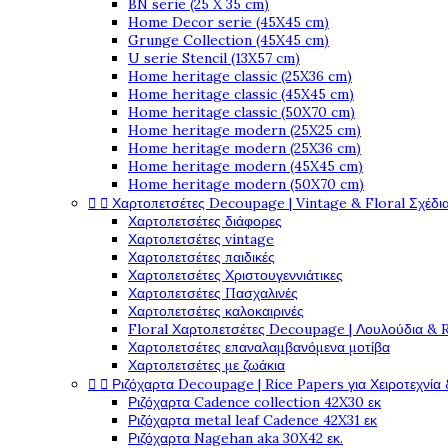
BN serie (25 X 35 cm)
Home Decor serie (45X45 cm)
Grunge Collection (45X45 cm)
U serie Stencil (13X57 cm)
Home heritage classic (25X36 cm)
Home heritage classic (45X45 cm)
Home heritage classic (50X70 cm)
Home heritage modern (25X25 cm)
Home heritage modern (25X36 cm)
Home heritage modern (45X45 cm)
Home heritage modern (50X70 cm)


Χαρτοπετσέτες Decoupage | Vintage & Floral Σχέδια
Χαρτοπετσέτες διάφορες
Χαρτοπετσέτες vintage
Χαρτοπετσέτες παιδικές
Χαρτοπετσέτες Χριστουγεννιάτικες
Χαρτοπετσέτες Πασχαλινές
Χαρτοπετσέτες καλοκαιρινές
Floral Χαρτοπετσέτες Decoupage | Λουλούδια & 
Χαρτοπετσέτες επαναλαμβανόμενα μοτίβα
Χαρτοπετσέτες με ζωάκια


Ριζόχαρτα Decoupage | Rice Papers για Χειροτεχνία 
Ριζόχαρτα Cadence collection 42X30 εκ
Ριζόχαρτα metal leaf Cadence 42X31 εκ
Ριζόχαρτα Nagehan aka 30X42 εκ.