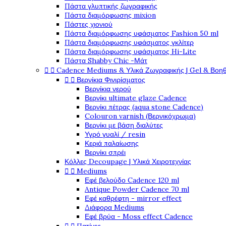
Πάστα γλυπτικής ζωγραφικής
Πάστα διαμόρφωσης mixion
Πάστες χιονιού
Πάστα διαμόρφωσης υφάσματος Fashion 50 ml
Πάστα διαμόρφωσης υφάσματος γκλίτερ
Πάστα διαμόρφωσης υφάσματος Hi-Lite
Πάστα Shabby Chic -Μάτ


Cadence Mediums & Υλικά Ζωγραφικής | Gel & Βοη


Βερνίκια Φινιρίσματος
Βερνίκια νερού
Βερνίκι ultimate glaze Cadence
Βερνίκι πέτρας (aqua stone Cadence)
Colouron varnish (Βερνικόχρωμα)
Βερνίκι με βάση διαλύτες
Υγρό γυαλί / resin
Κεριά παλαίωσης
Βερνίκι σπρέι
Κόλλες Decoupage | Υλικά Χειροτεχνίας


Mediums
Εφέ βελούδο Cadence 120 ml
Antique Powder Cadence 70 ml
Εφέ καθρέφτη - mirror effect
Διάφορα Mediums
Εφέ βρύα - Moss effect Cadence