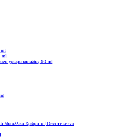
 ml
 ml
φανο χρώμα κιμωλίας 90 ml
 ml
κά Μεταλλικά Χρώματα | Decorezerva
l