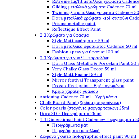
Extreme Light μεταλλικά χρώματα Cadence
Gilding μεταλλικά χρώματα Cadence 70 ml
Twin magic μεταλλικά χρώματα Cadence 50
Dora μεταλλικά χρώματα κερί-σαπούνι Cad
Prisma metallic paint
Reflectique Effect Paint


Χρώματα για ύφασμα
Style Matt υφάσματος 59 ml
Dora μεταλλικά υφάσματος Cadence 50 ml
Fashion spray για ύφασμα 100 ml


Χρώματα για γυαλί - πορσελάνη
Dora Glass Metallic & Porcelain Paint 50 
Very Chalky Glass Decor 59 ml
Style Matt Enamel 59 ml
Mirror festival Transparent glass paint
Frost effect paint - Εφέ παγωμένου
Κρέμα χάραξης γυαλιού
Antiquing Cadence 70 ml - Υγρή κάσια
Chalk Board Paint (Χρώμα μαυροπίνακα)
Color pearls (σταγόνες μαργαριταριών) 25ml
Dora 3D - Περιγράμματα 25 ml


Dimensional Paint Cadence- Περιγράμματα 5
Περιγράμματα μάτ
Περιγράμματα μεταλλικά
Διάφανο γκλίτερ holographic effect paint 90 ml