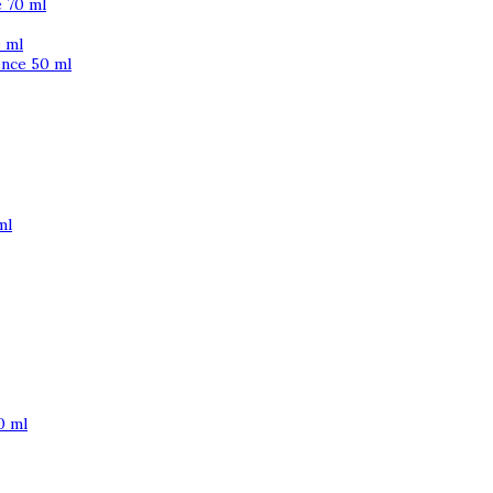
 70 ml
 ml
ence 50 ml
ml
0 ml