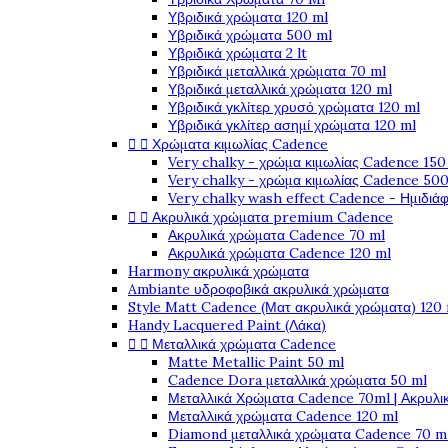
Υβριδικά χρώματα 120 ml
Υβριδικά χρώματα 500 ml
Υβριδικά χρώματα 2 lt
Υβριδικά μεταλλικά χρώματα 70 ml
Υβριδικά μεταλλικά χρώματα 120 ml
Υβριδικά γκλίτερ χρυσό χρώματα 120 ml
Υβριδικά γκλίτερ ασημί χρώματα 120 ml


Χρώματα κιμωλίας Cadence
Very chalky - χρώμα κιμωλίας Cadence 150
Very chalky - χρώμα κιμωλίας Cadence 500
Very chalky wash effect Cadence - Ημιδιά


Ακρυλικά χρώματα premium Cadence
Ακρυλικά χρώματα Cadence 70 ml
Ακρυλικά χρώματα Cadence 120 ml
Harmony ακρυλικά χρώματα
Ambiante υδροφοβικά ακρυλικά χρώματα
Style Matt Cadence (Ματ ακρυλικά χρώματα) 120
Handy Lacquered Paint (Λάκα)


Μεταλλικά χρώματα Cadence
Matte Metallic Paint 50 ml
Cadence Dora μεταλλικά χρώματα 50 ml
Μεταλλικά Χρώματα Cadence 70ml | Ακρυλι
Μεταλλικά χρώματα Cadence 120 ml
Diamond μεταλλικά χρώματα Cadence 70 m