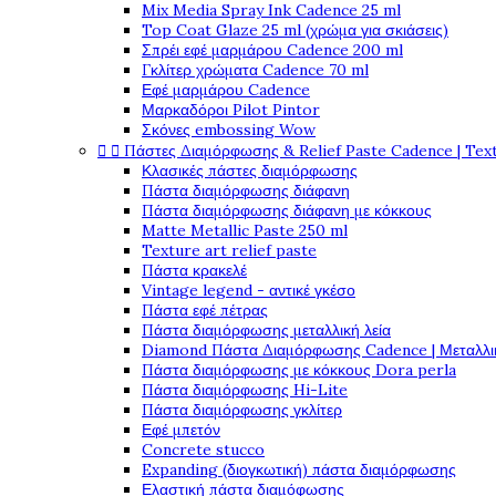
Mix Media Spray Ink Cadence 25 ml
Top Coat Glaze 25 ml (χρώμα για σκιάσεις)
Σπρέι εφέ μαρμάρου Cadence 200 ml
Γκλίτερ χρώματα Cadence 70 ml
Εφέ μαρμάρου Cadence
Μαρκαδόροι Pilot Pintor
Σκόνες embossing Wow


Πάστες Διαμόρφωσης & Relief Paste Cadence | Tex
Κλασικές πάστες διαμόρφωσης
Πάστα διαμόρφωσης διάφανη
Πάστα διαμόρφωσης διάφανη με κόκκους
Matte Metallic Paste 250 ml
Texture art relief paste
Πάστα κρακελέ
Vintage legend - αντικέ γκέσο
Πάστα εφέ πέτρας
Πάστα διαμόρφωσης μεταλλική λεία
Diamond Πάστα Διαμόρφωσης Cadence | Μεταλλικ
Πάστα διαμόρφωσης με κόκκους Dora perla
Πάστα διαμόρφωσης Hi-Lite
Πάστα διαμόρφωσης γκλίτερ
Εφέ μπετόν
Concrete stucco
Expanding (διογκωτική) πάστα διαμόρφωσης
Ελαστική πάστα διαμόφωσης