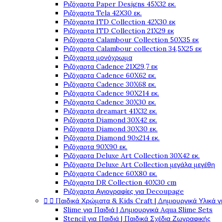
Ριζόχαρτα Paper Designs 45X32 εκ.
Ριζόχαρτα Tela 42Χ30 εκ.
Ριζόχαρτα ITD Collection 42X30 εκ
Ριζόχαρτα ITD Collection 21X29 εκ
Ριζόχαρτα Calambour Collection 50X35 εκ
Ριζόχαρτα Calambour collection 34,5X25 εκ
Ριζόχαρτα μονόχρωμα
Ριζόχαρτα Cadence 21Χ29,7 εκ
Ριζόχαρτα Cadence 60X62 εκ.
Ριζόχαρτα Cadence 30X68 εκ.
Ριζόχαρτα Cadence 90X214 εκ.
Ριζόχαρτα Cadence 30X30 εκ.
Ριζόχαρτα dreamart 41X32 εκ.
Ριζόχαρτα Diamond 30X42 εκ.
Ριζόχαρτα Diamond 30X30 εκ.
Ριζόχαρτα Diamond 90x214 εκ.
Ριζόχαρτα 90X90 εκ.
Ριζόχαρτα Deluxe Art Collection 30X42 εκ.
Ριζόχαρτα Deluxe Art Collection μεγάλα μεγέθη
Ριζόχαρτα Cadence 60X80 εκ.
Ριζόχαρτα DR Collection 40X30 cm
Ριζόχαρτα Αγιογραφίες για Decoupage


Παιδικά Χρώματα & Kids Craft | Δημιουργικά Υλικά γ
Slime για Παιδιά | Δημιουργικά Aqua Slime Sets
Stencil για Παιδιά | Παιδικά Σχέδια Ζωγραφικής