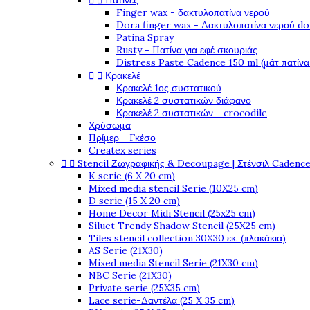


Πατίνες
Finger wax - δακτυλοπατίνα νερού
Dora finger wax - Δακτυλοπατίνα νερού do
Patina Spray
Rusty - Πατίνα για εφέ σκουριάς
Distress Paste Cadence 150 ml (μάτ πατίνα


Κρακελέ
Κρακελέ 1ος συστατικού
Κρακελέ 2 συστατικών διάφανο
Κρακελέ 2 συστατικών - crocodile
Χρύσωμα
Πρίμερ - Γκέσο
Createx series


Stencil Ζωγραφικής & Decoupage | Στένσιλ Cadenc
K serie (6 X 20 cm)
Mixed media stencil Serie (10X25 cm)
D serie (15 X 20 cm)
Home Decor Midi Stencil (25x25 cm)
Siluet Trendy Shadow Stencil (25X25 cm)
Tiles stencil collection 30X30 εκ. (πλακάκια)
AS Serie (21X30)
Mixed media Stencil Serie (21X30 cm)
NBC Serie (21X30)
Private serie (25X35 cm)
Lace serie-Δαντέλα (25 X 35 cm)