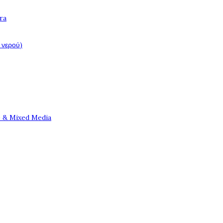
ra
 νερού)
e & Mixed Media