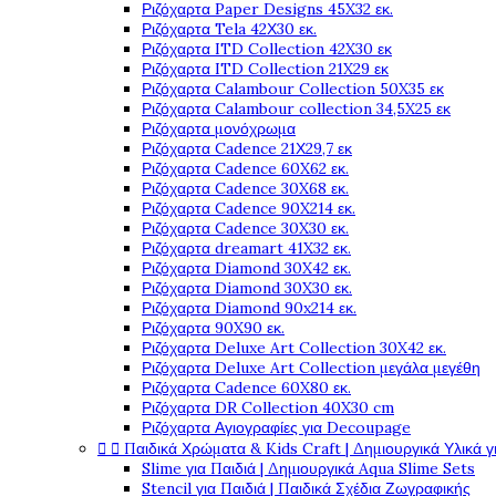
Ριζόχαρτα Paper Designs 45X32 εκ.
Ριζόχαρτα Tela 42Χ30 εκ.
Ριζόχαρτα ITD Collection 42X30 εκ
Ριζόχαρτα ITD Collection 21X29 εκ
Ριζόχαρτα Calambour Collection 50X35 εκ
Ριζόχαρτα Calambour collection 34,5X25 εκ
Ριζόχαρτα μονόχρωμα
Ριζόχαρτα Cadence 21Χ29,7 εκ
Ριζόχαρτα Cadence 60X62 εκ.
Ριζόχαρτα Cadence 30X68 εκ.
Ριζόχαρτα Cadence 90X214 εκ.
Ριζόχαρτα Cadence 30X30 εκ.
Ριζόχαρτα dreamart 41X32 εκ.
Ριζόχαρτα Diamond 30X42 εκ.
Ριζόχαρτα Diamond 30X30 εκ.
Ριζόχαρτα Diamond 90x214 εκ.
Ριζόχαρτα 90X90 εκ.
Ριζόχαρτα Deluxe Art Collection 30X42 εκ.
Ριζόχαρτα Deluxe Art Collection μεγάλα μεγέθη
Ριζόχαρτα Cadence 60X80 εκ.
Ριζόχαρτα DR Collection 40X30 cm
Ριζόχαρτα Αγιογραφίες για Decoupage


Παιδικά Χρώματα & Kids Craft | Δημιουργικά Υλικά γ
Slime για Παιδιά | Δημιουργικά Aqua Slime Sets
Stencil για Παιδιά | Παιδικά Σχέδια Ζωγραφικής