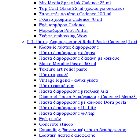
Mix Media Spray Ink Cadence 25 ml
Top Coat Glaze 25 ml (χρώμα για σκιάσεις)
Σπρέι εφέ μαρμάρου Cadence 200 ml
Γκλίτερ χρώματα Cadence 70 ml
Εφέ μαρμάρου Cadence
Μαρκαδόροι Pilot Pintor
Σκόνες embossing Wow


Πάστες Διαμόρφωσης & Relief Paste Cadence | Tex
Κλασικές πάστες διαμόρφωσης
Πάστα διαμόρφωσης διάφανη
Πάστα διαμόρφωσης διάφανη με κόκκους
Matte Metallic Paste 250 ml
Texture art relief paste
Πάστα κρακελέ
Vintage legend - αντικέ γκέσο
Πάστα εφέ πέτρας
Πάστα διαμόρφωσης μεταλλική λεία
Diamond Πάστα Διαμόρφωσης Cadence | Μεταλλικ
Πάστα διαμόρφωσης με κόκκους Dora perla
Πάστα διαμόρφωσης Hi-Lite
Πάστα διαμόρφωσης γκλίτερ
Εφέ μπετόν
Concrete stucco
Expanding (διογκωτική) πάστα διαμόρφωσης
Ελαστική πάστα διαμόφωσης