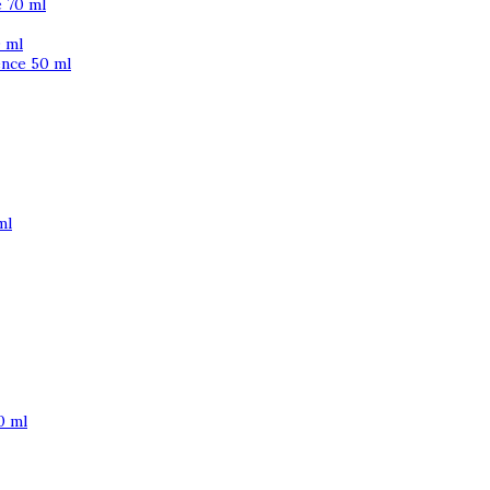
 70 ml
 ml
ence 50 ml
ml
0 ml