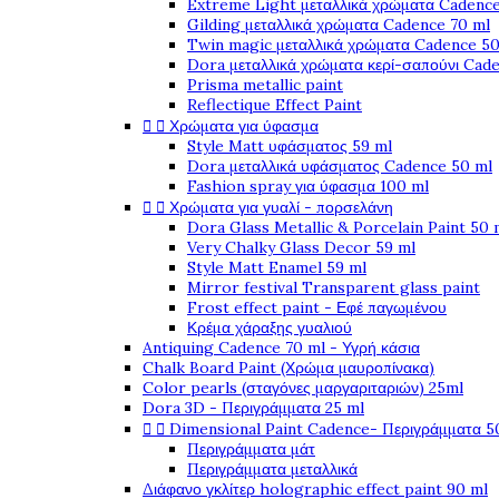
Extreme Light μεταλλικά χρώματα Cadence
Gilding μεταλλικά χρώματα Cadence 70 ml
Twin magic μεταλλικά χρώματα Cadence 50
Dora μεταλλικά χρώματα κερί-σαπούνι Cad
Prisma metallic paint
Reflectique Effect Paint


Χρώματα για ύφασμα
Style Matt υφάσματος 59 ml
Dora μεταλλικά υφάσματος Cadence 50 ml
Fashion spray για ύφασμα 100 ml


Χρώματα για γυαλί - πορσελάνη
Dora Glass Metallic & Porcelain Paint 50 
Very Chalky Glass Decor 59 ml
Style Matt Enamel 59 ml
Mirror festival Transparent glass paint
Frost effect paint - Εφέ παγωμένου
Κρέμα χάραξης γυαλιού
Antiquing Cadence 70 ml - Υγρή κάσια
Chalk Board Paint (Χρώμα μαυροπίνακα)
Color pearls (σταγόνες μαργαριταριών) 25ml
Dora 3D - Περιγράμματα 25 ml


Dimensional Paint Cadence- Περιγράμματα 5
Περιγράμματα μάτ
Περιγράμματα μεταλλικά
Διάφανο γκλίτερ holographic effect paint 90 ml