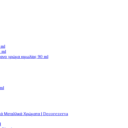
 ml
 ml
φανο χρώμα κιμωλίας 90 ml
 ml
κά Μεταλλικά Χρώματα | Decorezerva
l