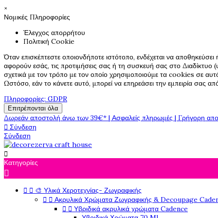
×
Νομικές Πληροφορίες
Έλεγχος απορρήτου
Πολιτική Cookie
Όταν επισκέπτεστε οποιονδήποτε ιστότοπο, ενδέχεται να αποθηκεύσει 
αφορούν εσάς, τις προτιμήσεις σας ή τη συσκευή σας στο Διαδίκτυο (υ
σχετικά με τον τρόπο με τον οποίο χρησιμοποιούμε τα cookies σε αυτ
Ωστόσο, εάν το κάνετε αυτό, μπορεί να επηρεάσει την εμπειρία σας α
Πληροφορίες: GDPR
Επιτρέπονται όλα
Δωρεάν αποστολή άνω των 39€* | Ασφαλείς πληρωμές | Γρήγορη απο

Σύνδεση
Σύνδεση

Κατηγορίες



🎨 Υλικά Χεροτεχνίας- Ζωγραφικής


Ακρυλικά Χρώματα Ζωγραφικής & Decoupage Cade


Υβριδικά ακρυλικά χρώματα Cadence
Υβριδικά Χρώματα 70 Ml