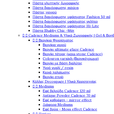
Πάστα γλυπτικής ζωγραφικής
Πάστα διαμόρφωσης mixion
Πάστες χιονιού
Πάστα διαμόρφωσης υφάσματος Fashion 50 ml
Πάστα διαμόρφωσης υφάσματος γκλίτερ
Πάστα διαμόρφωσης υφάσματος Hi-Lite
Πάστα Shabby Chic -Μάτ


Cadence Mediums & Υλικά Ζωγραφικής | Gel & Βοη


Βερνίκια Φινιρίσματος
Βερνίκια νερού
Βερνίκι ultimate glaze Cadence
Βερνίκι πέτρας (aqua stone Cadence)
Colouron varnish (Βερνικόχρωμα)
Βερνίκι με βάση διαλύτες
Υγρό γυαλί / resin
Κεριά παλαίωσης
Βερνίκι σπρέι
Κόλλες Decoupage | Υλικά Χειροτεχνίας


Mediums
Εφέ βελούδο Cadence 120 ml
Antique Powder Cadence 70 ml
Εφέ καθρέφτη - mirror effect
Διάφορα Mediums
Εφέ βρύα - Moss effect Cadence