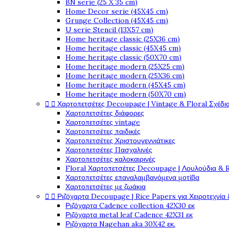
BN serie (25 X 35 cm)
Home Decor serie (45X45 cm)
Grunge Collection (45X45 cm)
U serie Stencil (13X57 cm)
Home heritage classic (25X36 cm)
Home heritage classic (45X45 cm)
Home heritage classic (50X70 cm)
Home heritage modern (25X25 cm)
Home heritage modern (25X36 cm)
Home heritage modern (45X45 cm)
Home heritage modern (50X70 cm)


Χαρτοπετσέτες Decoupage | Vintage & Floral Σχέδια
Χαρτοπετσέτες διάφορες
Χαρτοπετσέτες vintage
Χαρτοπετσέτες παιδικές
Χαρτοπετσέτες Χριστουγεννιάτικες
Χαρτοπετσέτες Πασχαλινές
Χαρτοπετσέτες καλοκαιρινές
Floral Χαρτοπετσέτες Decoupage | Λουλούδια & 
Χαρτοπετσέτες επαναλαμβανόμενα μοτίβα
Χαρτοπετσέτες με ζωάκια


Ριζόχαρτα Decoupage | Rice Papers για Χειροτεχνία 
Ριζόχαρτα Cadence collection 42X30 εκ
Ριζόχαρτα metal leaf Cadence 42X31 εκ
Ριζόχαρτα Nagehan aka 30X42 εκ.