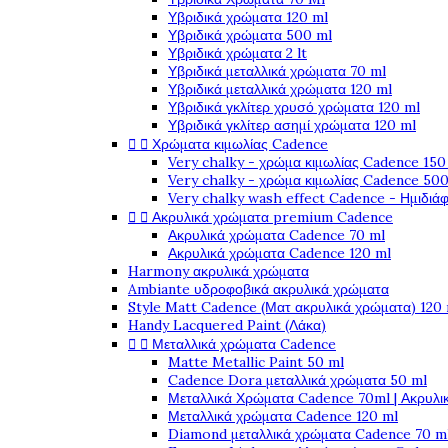
Υβριδικά χρώματα 120 ml
Υβριδικά χρώματα 500 ml
Υβριδικά χρώματα 2 lt
Υβριδικά μεταλλικά χρώματα 70 ml
Υβριδικά μεταλλικά χρώματα 120 ml
Υβριδικά γκλίτερ χρυσό χρώματα 120 ml
Υβριδικά γκλίτερ ασημί χρώματα 120 ml


Χρώματα κιμωλίας Cadence
Very chalky - χρώμα κιμωλίας Cadence 150
Very chalky - χρώμα κιμωλίας Cadence 500
Very chalky wash effect Cadence - Ημιδιά


Ακρυλικά χρώματα premium Cadence
Ακρυλικά χρώματα Cadence 70 ml
Ακρυλικά χρώματα Cadence 120 ml
Harmony ακρυλικά χρώματα
Ambiante υδροφοβικά ακρυλικά χρώματα
Style Matt Cadence (Ματ ακρυλικά χρώματα) 120
Handy Lacquered Paint (Λάκα)


Μεταλλικά χρώματα Cadence
Matte Metallic Paint 50 ml
Cadence Dora μεταλλικά χρώματα 50 ml
Μεταλλικά Χρώματα Cadence 70ml | Ακρυλι
Μεταλλικά χρώματα Cadence 120 ml
Diamond μεταλλικά χρώματα Cadence 70 m