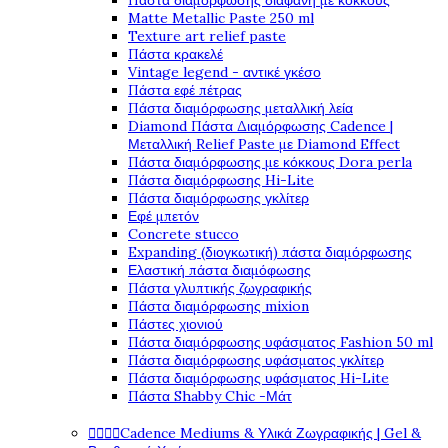
Πάστα διαμόρφωσης διάφανη με κόκκους
Matte Metallic Paste 250 ml
Texture art relief paste
Πάστα κρακελέ
Vintage legend - αντικέ γκέσο
Πάστα εφέ πέτρας
Πάστα διαμόρφωσης μεταλλική λεία
Diamond Πάστα Διαμόρφωσης Cadence |
Μεταλλική Relief Paste με Diamond Effect
Πάστα διαμόρφωσης με κόκκους Dora perla
Πάστα διαμόρφωσης Hi-Lite
Πάστα διαμόρφωσης γκλίτερ
Εφέ μπετόν
Concrete stucco
Expanding (διογκωτική) πάστα διαμόρφωσης
Ελαστική πάστα διαμόφωσης
Πάστα γλυπτικής ζωγραφικής
Πάστα διαμόρφωσης mixion
Πάστες χιονιού
Πάστα διαμόρφωσης υφάσματος Fashion 50 ml
Πάστα διαμόρφωσης υφάσματος γκλίτερ
Πάστα διαμόρφωσης υφάσματος Hi-Lite
Πάστα Shabby Chic -Μάτ




Cadence Mediums & Υλικά Ζωγραφικής | Gel &