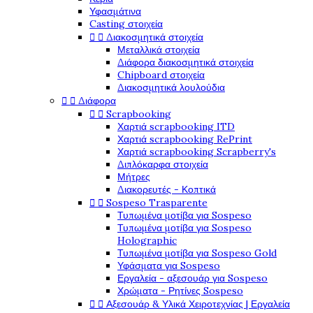
Υφασμάτινα
Casting στοιχεία


Διακοσμητικά στοιχεία
Μεταλλικά στοιχεία
Διάφορα διακοσμητικά στοιχεία
Chipboard στοιχεία
Διακοσμητικά λουλούδια


Διάφορα


Scrapbooking
Χαρτιά scrapbooking ITD
Χαρτιά scrapbooking RePrint
Χαρτιά scrapbooking Scrapberry's
Διπλόκαρφα στοιχεία
Μήτρες
Διακορευτές - Κοπτικά


Sospeso Trasparente
Τυπωμένα μοτίβα για Sospeso
Τυπωμένα μοτίβα για Sospeso
Holographic
Τυπωμένα μοτίβα για Sospeso Gold
Υφάσματα για Sospeso
Εργαλεία - αξεσουάρ για Sospeso
Χρώματα - Ρητίνες Sospeso


Αξεσουάρ & Υλικά Χειροτεχνίας | Εργαλεία