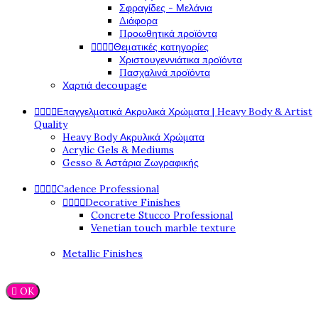
Σφραγίδες - Μελάνια
Διάφορα
Προωθητικά προϊόντα




Θεματικές κατηγορίες
Χριστουγεννιάτικα προϊόντα
Πασχαλινά προϊόντα
Χαρτιά decoupage




Επαγγελματικά Ακρυλικά Χρώματα | Heavy Body & Artist
Quality
Heavy Body Ακρυλικά Χρώματα
Acrylic Gels & Mediums
Gesso & Αστάρια Ζωγραφικής




Cadence Professional




Decorative Finishes
Concrete Stucco Professional
Venetian touch marble texture
Metallic Finishes

OK