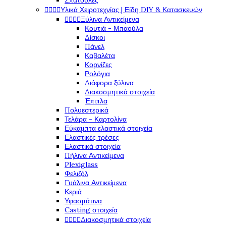
Σπάτουλες




Υλικά Χειροτεχνίας | Είδη DIY & Κατασκευών




Ξύλινα Αντικείμενα
Κουτιά - Μπαούλα
Δίσκοι
Πάνελ
Καβαλέτα
Κορνίζες
Ρολόγια
Διάφορα ξύλινα
Διακοσμητικά στοιχεία
Έπιπλα
Πολυεστερικά
Τελάρα - Καρτολίνα
Εύκαμπτα ελαστικά στοιχεία
Ελαστικές τρέσες
Ελαστικά στοιχεία
Πήλινα Αντικείμενα
Plexiglass
Φελιζόλ
Γυάλινα Αντικείμενα
Κεριά
Υφασμάτινα
Casting στοιχεία




Διακοσμητικά στοιχεία