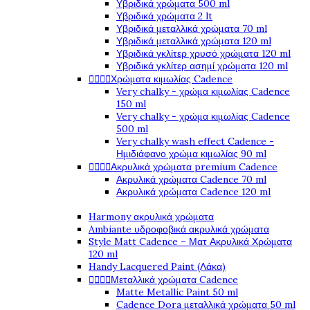
Υβριδικά χρώματα 500 ml
Υβριδικά χρώματα 2 lt
Υβριδικά μεταλλικά χρώματα 70 ml
Υβριδικά μεταλλικά χρώματα 120 ml
Υβριδικά γκλίτερ χρυσό χρώματα 120 ml
Υβριδικά γκλίτερ ασημί χρώματα 120 ml




Χρώματα κιμωλίας Cadence
Very chalky - χρώμα κιμωλίας Cadence
150 ml
Very chalky - χρώμα κιμωλίας Cadence
500 ml
Very chalky wash effect Cadence -
Ημιδιάφανο χρώμα κιμωλίας 90 ml




Ακρυλικά χρώματα premium Cadence
Ακρυλικά χρώματα Cadence 70 ml
Ακρυλικά χρώματα Cadence 120 ml
Harmony ακρυλικά χρώματα
Ambiante υδροφοβικά ακρυλικά χρώματα
Style Matt Cadence – Ματ Ακρυλικά Χρώματα
120 ml
Handy Lacquered Paint (Λάκα)




Μεταλλικά χρώματα Cadence
Matte Metallic Paint 50 ml
Cadence Dora μεταλλικά χρώματα 50 ml