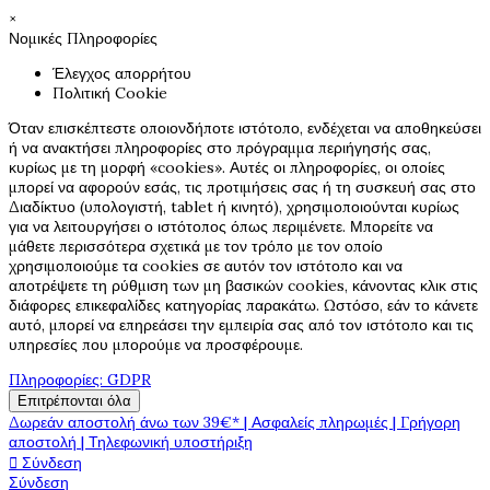
×
Νομικές Πληροφορίες
Έλεγχος απορρήτου
Πολιτική Cookie
Όταν επισκέπτεστε οποιονδήποτε ιστότοπο, ενδέχεται να αποθηκεύσει
ή να ανακτήσει πληροφορίες στο πρόγραμμα περιήγησής σας,
κυρίως με τη μορφή «cookies». Αυτές οι πληροφορίες, οι οποίες
μπορεί να αφορούν εσάς, τις προτιμήσεις σας ή τη συσκευή σας στο
Διαδίκτυο (υπολογιστή, tablet ή κινητό), χρησιμοποιούνται κυρίως
για να λειτουργήσει ο ιστότοπος όπως περιμένετε. Μπορείτε να
μάθετε περισσότερα σχετικά με τον τρόπο με τον οποίο
χρησιμοποιούμε τα cookies σε αυτόν τον ιστότοπο και να
αποτρέψετε τη ρύθμιση των μη βασικών cookies, κάνοντας κλικ στις
διάφορες επικεφαλίδες κατηγορίας παρακάτω. Ωστόσο, εάν το κάνετε
αυτό, μπορεί να επηρεάσει την εμπειρία σας από τον ιστότοπο και τις
υπηρεσίες που μπορούμε να προσφέρουμε.
Πληροφορίες: GDPR
Επιτρέπονται όλα
Δωρεάν αποστολή άνω των 39€* | Ασφαλείς πληρωμές | Γρήγορη
αποστολή | Τηλεφωνική υποστήριξη

Σύνδεση
Σύνδεση