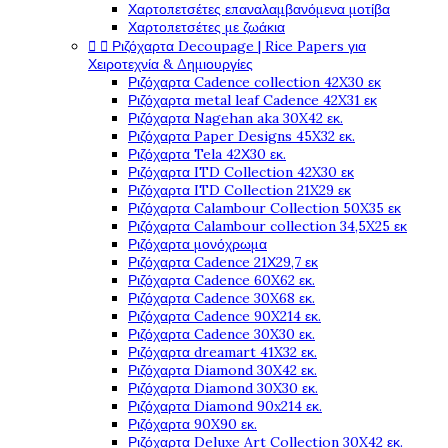
Χαρτοπετσέτες επαναλαμβανόμενα μοτίβα
Χαρτοπετσέτες με ζωάκια


Ριζόχαρτα Decoupage | Rice Papers για
Χειροτεχνία & Δημιουργίες
Ριζόχαρτα Cadence collection 42X30 εκ
Ριζόχαρτα metal leaf Cadence 42X31 εκ
Ριζόχαρτα Nagehan aka 30X42 εκ.
Ριζόχαρτα Paper Designs 45X32 εκ.
Ριζόχαρτα Tela 42Χ30 εκ.
Ριζόχαρτα ITD Collection 42X30 εκ
Ριζόχαρτα ITD Collection 21X29 εκ
Ριζόχαρτα Calambour Collection 50X35 εκ
Ριζόχαρτα Calambour collection 34,5X25 εκ
Ριζόχαρτα μονόχρωμα
Ριζόχαρτα Cadence 21Χ29,7 εκ
Ριζόχαρτα Cadence 60X62 εκ.
Ριζόχαρτα Cadence 30X68 εκ.
Ριζόχαρτα Cadence 90X214 εκ.
Ριζόχαρτα Cadence 30X30 εκ.
Ριζόχαρτα dreamart 41X32 εκ.
Ριζόχαρτα Diamond 30X42 εκ.
Ριζόχαρτα Diamond 30X30 εκ.
Ριζόχαρτα Diamond 90x214 εκ.
Ριζόχαρτα 90X90 εκ.
Ριζόχαρτα Deluxe Art Collection 30X42 εκ.