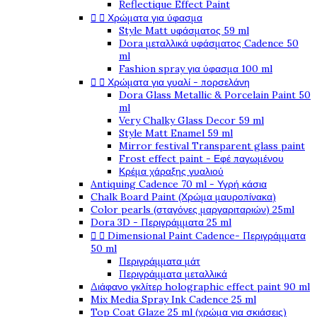
Reflectique Effect Paint


Χρώματα για ύφασμα
Style Matt υφάσματος 59 ml
Dora μεταλλικά υφάσματος Cadence 50
ml
Fashion spray για ύφασμα 100 ml


Χρώματα για γυαλί - πορσελάνη
Dora Glass Metallic & Porcelain Paint 50
ml
Very Chalky Glass Decor 59 ml
Style Matt Enamel 59 ml
Mirror festival Transparent glass paint
Frost effect paint - Εφέ παγωμένου
Κρέμα χάραξης γυαλιού
Antiquing Cadence 70 ml - Υγρή κάσια
Chalk Board Paint (Χρώμα μαυροπίνακα)
Color pearls (σταγόνες μαργαριταριών) 25ml
Dora 3D - Περιγράμματα 25 ml


Dimensional Paint Cadence- Περιγράμματα
50 ml
Περιγράμματα μάτ
Περιγράμματα μεταλλικά
Διάφανο γκλίτερ holographic effect paint 90 ml
Mix Media Spray Ink Cadence 25 ml
Top Coat Glaze 25 ml (χρώμα για σκιάσεις)