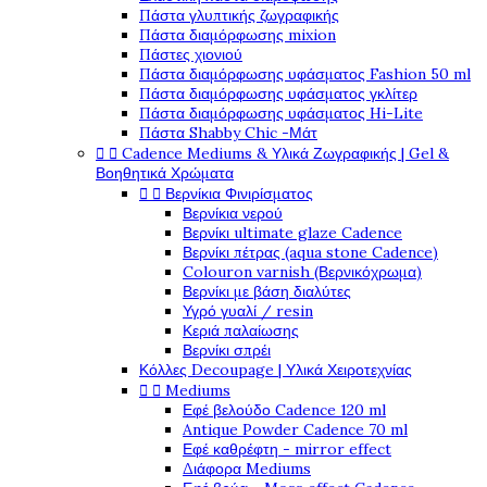
Πάστα γλυπτικής ζωγραφικής
Πάστα διαμόρφωσης mixion
Πάστες χιονιού
Πάστα διαμόρφωσης υφάσματος Fashion 50 ml
Πάστα διαμόρφωσης υφάσματος γκλίτερ
Πάστα διαμόρφωσης υφάσματος Hi-Lite
Πάστα Shabby Chic -Μάτ


Cadence Mediums & Υλικά Ζωγραφικής | Gel &
Βοηθητικά Χρώματα


Βερνίκια Φινιρίσματος
Βερνίκια νερού
Βερνίκι ultimate glaze Cadence
Βερνίκι πέτρας (aqua stone Cadence)
Colouron varnish (Βερνικόχρωμα)
Βερνίκι με βάση διαλύτες
Υγρό γυαλί / resin
Κεριά παλαίωσης
Βερνίκι σπρέι
Κόλλες Decoupage | Υλικά Χειροτεχνίας


Mediums
Εφέ βελούδο Cadence 120 ml
Antique Powder Cadence 70 ml
Εφέ καθρέφτη - mirror effect
Διάφορα Mediums