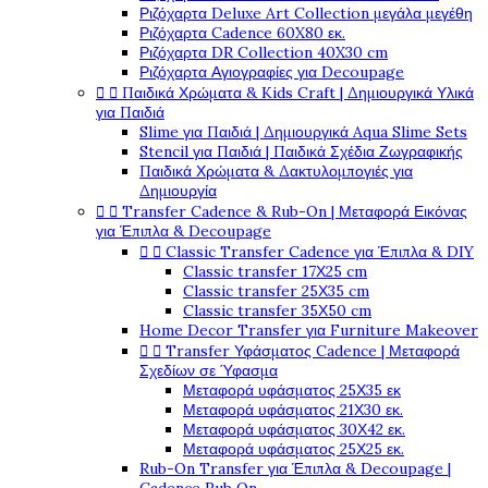
Ριζόχαρτα Deluxe Art Collection μεγάλα μεγέθη
Ριζόχαρτα Cadence 60X80 εκ.
Ριζόχαρτα DR Collection 40X30 cm
Ριζόχαρτα Αγιογραφίες για Decoupage


Παιδικά Χρώματα & Kids Craft | Δημιουργικά Υλικά
για Παιδιά
Slime για Παιδιά | Δημιουργικά Aqua Slime Sets
Stencil για Παιδιά | Παιδικά Σχέδια Ζωγραφικής
Παιδικά Χρώματα & Δακτυλομπογιές για
Δημιουργία


Transfer Cadence & Rub-On | Μεταφορά Εικόνας
για Έπιπλα & Decoupage


Classic Transfer Cadence για Έπιπλα & DIY
Classic transfer 17Χ25 cm
Classic transfer 25Χ35 cm
Classic transfer 35Χ50 cm
Home Decor Transfer για Furniture Makeover


Transfer Υφάσματος Cadence | Μεταφορά
Σχεδίων σε Ύφασμα
Μεταφορά υφάσματος 25Χ35 εκ
Μεταφορά υφάσματος 21Χ30 εκ.
Μεταφορά υφάσματος 30Χ42 εκ.
Μεταφορά υφάσματος 25Χ25 εκ.
Rub-On Transfer για Έπιπλα & Decoupage |