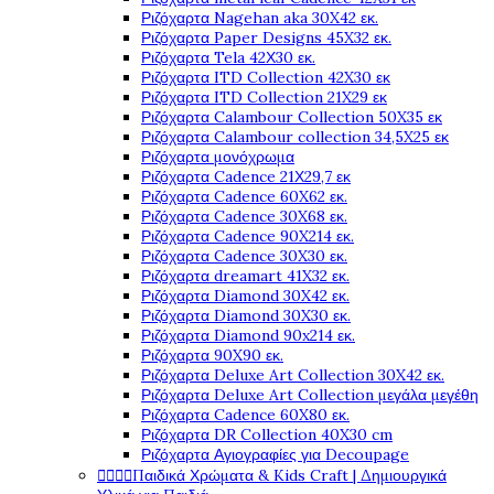
Ριζόχαρτα Nagehan aka 30X42 εκ.
Ριζόχαρτα Paper Designs 45X32 εκ.
Ριζόχαρτα Tela 42Χ30 εκ.
Ριζόχαρτα ITD Collection 42X30 εκ
Ριζόχαρτα ITD Collection 21X29 εκ
Ριζόχαρτα Calambour Collection 50X35 εκ
Ριζόχαρτα Calambour collection 34,5X25 εκ
Ριζόχαρτα μονόχρωμα
Ριζόχαρτα Cadence 21Χ29,7 εκ
Ριζόχαρτα Cadence 60X62 εκ.
Ριζόχαρτα Cadence 30X68 εκ.
Ριζόχαρτα Cadence 90X214 εκ.
Ριζόχαρτα Cadence 30X30 εκ.
Ριζόχαρτα dreamart 41X32 εκ.
Ριζόχαρτα Diamond 30X42 εκ.
Ριζόχαρτα Diamond 30X30 εκ.
Ριζόχαρτα Diamond 90x214 εκ.
Ριζόχαρτα 90X90 εκ.
Ριζόχαρτα Deluxe Art Collection 30X42 εκ.
Ριζόχαρτα Deluxe Art Collection μεγάλα μεγέθη
Ριζόχαρτα Cadence 60X80 εκ.
Ριζόχαρτα DR Collection 40X30 cm
Ριζόχαρτα Αγιογραφίες για Decoupage




Παιδικά Χρώματα & Kids Craft | Δημιουργικά