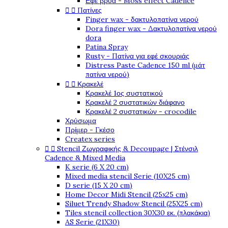
Εφέ βρύα - Moss effect Cadence


Πατίνες
Finger wax - δακτυλοπατίνα νερού
Dora finger wax - Δακτυλοπατίνα νερού
dora
Patina Spray
Rusty - Πατίνα για εφέ σκουριάς
Distress Paste Cadence 150 ml (μάτ
πατίνα νερού)


Κρακελέ
Κρακελέ 1ος συστατικού
Κρακελέ 2 συστατικών διάφανο
Κρακελέ 2 συστατικών - crocodile
Χρύσωμα
Πρίμερ - Γκέσο
Createx series


Stencil Ζωγραφικής & Decoupage | Στένσιλ
Cadence & Mixed Media
K serie (6 X 20 cm)
Mixed media stencil Serie (10X25 cm)
D serie (15 X 20 cm)
Home Decor Midi Stencil (25x25 cm)
Siluet Trendy Shadow Stencil (25X25 cm)
Tiles stencil collection 30X30 εκ. (πλακάκια)
AS Serie (21X30)