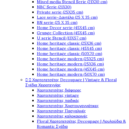
Mixed media Stencil Serie (21X30 cm)
NBC Serie (21X30)
Private serie (25X35 cm)
Lace serie-Δαντέλα (25 X 35 cm)
BN serie (25 X 35 cm)
Home Decor serie (45X45 cm)
Grunge Collection (45X45 cm)
U serie Stencil (13X57 cm)
Home heritage classic (25X36 cm)
Home heritage classic (45X45 cm)
Home heritage classic (50X70 cm)
Home heritage modern (25X25 cm)
Home heritage modern (25X36 cm)
Home heritage modern (45X45 cm)
Home heritage modern (50X70 cm)


Χαρτοπετσέτες Decoupage | Vintage & Floral
Σχέδια Χειροτεχνίας
Χαρτοπετσέτες διάφορες
Χαρτοπετσέτες vintage
Χαρτοπετσέτες παιδικές
Χαρτοπετσέτες Χριστουγεννιάτικες
Χαρτοπετσέτες Πασχαλινές
Χαρτοπετσέτες καλοκαιρινές
Floral Χαρτοπετσέτες Decoupage | Λουλούδια &
Romantic Σχέδια