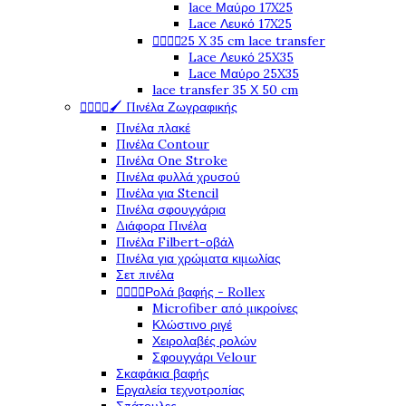
lace Μαύρο 17X25
Lace Λευκό 17X25




25 X 35 cm lace transfer
Lace Λευκό 25X35
Lace Μαύρο 25X35
lace transfer 35 Χ 50 cm




🖌️ Πινέλα Ζωγραφικής
Πινέλα πλακέ
Πινέλα Contour
Πινέλα One Stroke
Πινέλα φυλλά χρυσού
Πινέλα για Stencil
Πινέλα σφουγγάρια
Διάφορα Πινέλα
Πινέλα Filbert-οβάλ
Πινέλα για χρώματα κιμωλίας
Σετ πινέλα




Ρολά βαφής - Rollex
Microfiber από μικροίνες
Κλώστινο ριγέ
Χειρολαβές ρολών
Σφουγγάρι Velour
Σκαφάκια βαφής
Εργαλεία τεχνοτροπίας