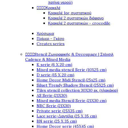
πατίνα νερού)




Κρακελέ
Κρακελέ 1ος συστατικού
Κρακελέ 2 συστατικών διάφανο
Κρακελέ 2 συστατικών - crocodile
Χρύσωμα
Πρίμερ - Γκέσο
Createx series




Stencil Ζωγραφικής & Decoupage | Στένσιλ
Cadence & Mixed Media
K serie (6 X 20 cm)
Mixed media stencil Serie (10X25 cm)
D serie (15 X 20 cm)
Home Decor Midi Stencil (25x25 cm)
Siluet Trendy Shadow Stencil (25X25 cm)
Tiles stencil collection 30X30 εκ. (πλακάκια)
AS Serie (21X30)
Mixed media Stencil Serie (21X30 cm)
NBC Serie (21X30)
Private serie (25X35 cm)
Lace serie-Δαντέλα (25 X 35 cm)
BN serie (25 X 35 cm)
Home Decor serie (45X45 cm)