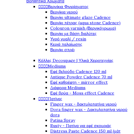
Βοηθητικά Χρώματα




Βερνίκια Φινιρίσματος
Βερνίκια νερού
Βερνίκι ultimate glaze Cadence
Βερνίκι πέτρας (aqua stone Cadence)
Colouron varnish (Βερνικόχρωμα)
Βερνίκι με βάση διαλύτες
Υγρό γυαλί / resin
Κεριά παλαίωσης
Βερνίκι σπρέι
Κόλλες Decoupage | Υλικά Χειροτεχνίας




Mediums
Εφέ βελούδο Cadence 120 ml
Antique Powder Cadence 70 ml
Εφέ καθρέφτη - mirror effect
Διάφορα Mediums
Εφέ βρύα - Moss effect Cadence




Πατίνες
Finger wax - δακτυλοπατίνα νερού
Dora finger wax - Δακτυλοπατίνα νερού
dora
Patina Spray
Rusty - Πατίνα για εφέ σκουριάς
Distress Paste Cadence 150 ml (μάτ