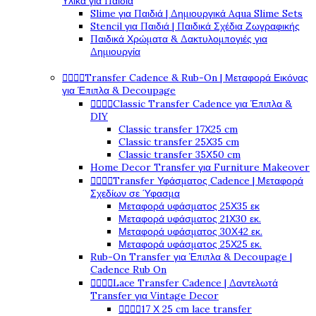
Υλικά για Παιδιά
Slime για Παιδιά | Δημιουργικά Aqua Slime Sets
Stencil για Παιδιά | Παιδικά Σχέδια Ζωγραφικής
Παιδικά Χρώματα & Δακτυλομπογιές για
Δημιουργία




Transfer Cadence & Rub-On | Μεταφορά Εικόνας
για Έπιπλα & Decoupage




Classic Transfer Cadence για Έπιπλα &
DIY
Classic transfer 17Χ25 cm
Classic transfer 25Χ35 cm
Classic transfer 35Χ50 cm
Home Decor Transfer για Furniture Makeover




Transfer Υφάσματος Cadence | Μεταφορά
Σχεδίων σε Ύφασμα
Μεταφορά υφάσματος 25Χ35 εκ
Μεταφορά υφάσματος 21Χ30 εκ.
Μεταφορά υφάσματος 30Χ42 εκ.
Μεταφορά υφάσματος 25Χ25 εκ.
Rub-On Transfer για Έπιπλα & Decoupage |
Cadence Rub On




Lace Transfer Cadence | Δαντελωτά
Transfer για Vintage Decor




17 Χ 25 cm lace transfer