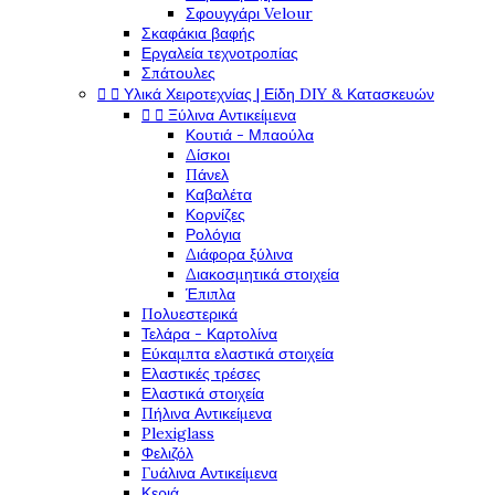
Σφουγγάρι Velour
Σκαφάκια βαφής
Εργαλεία τεχνοτροπίας
Σπάτουλες


Υλικά Χειροτεχνίας | Είδη DIY & Κατασκευών


Ξύλινα Αντικείμενα
Κουτιά - Μπαούλα
Δίσκοι
Πάνελ
Καβαλέτα
Κορνίζες
Ρολόγια
Διάφορα ξύλινα
Διακοσμητικά στοιχεία
Έπιπλα
Πολυεστερικά
Τελάρα - Καρτολίνα
Εύκαμπτα ελαστικά στοιχεία
Ελαστικές τρέσες
Ελαστικά στοιχεία
Πήλινα Αντικείμενα
Plexiglass
Φελιζόλ
Γυάλινα Αντικείμενα
Κεριά