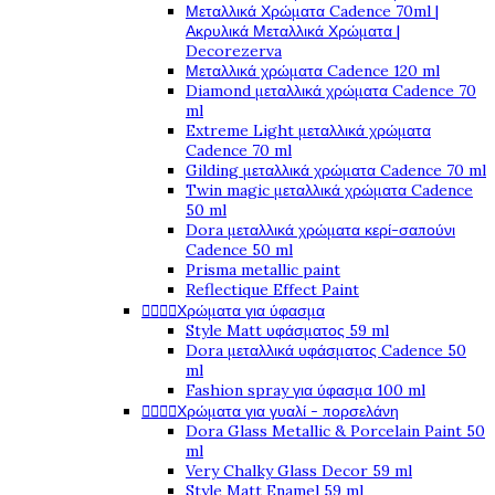
Μεταλλικά Χρώματα Cadence 70ml |
Ακρυλικά Μεταλλικά Χρώματα |
Decorezerva
Μεταλλικά χρώματα Cadence 120 ml
Diamond μεταλλικά χρώματα Cadence 70
ml
Extreme Light μεταλλικά χρώματα
Cadence 70 ml
Gilding μεταλλικά χρώματα Cadence 70 ml
Twin magic μεταλλικά χρώματα Cadence
50 ml
Dora μεταλλικά χρώματα κερί-σαπούνι
Cadence 50 ml
Prisma metallic paint
Reflectique Effect Paint




Χρώματα για ύφασμα
Style Matt υφάσματος 59 ml
Dora μεταλλικά υφάσματος Cadence 50
ml
Fashion spray για ύφασμα 100 ml




Χρώματα για γυαλί - πορσελάνη
Dora Glass Metallic & Porcelain Paint 50
ml
Very Chalky Glass Decor 59 ml
Style Matt Enamel 59 ml