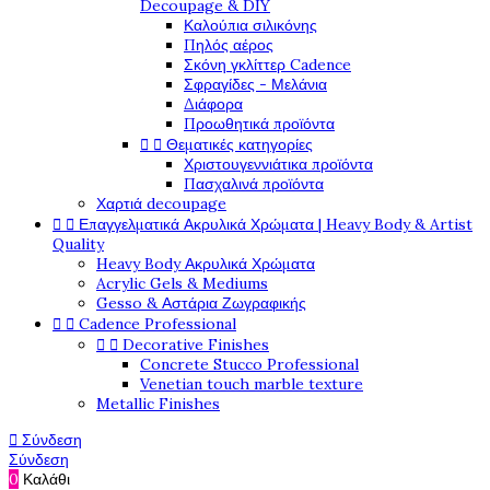
Decoupage & DIY
Καλούπια σιλικόνης
Πηλός αέρος
Σκόνη γκλίττερ Cadence
Σφραγίδες - Μελάνια
Διάφορα
Προωθητικά προϊόντα


Θεματικές κατηγορίες
Χριστουγεννιάτικα προϊόντα
Πασχαλινά προϊόντα
Χαρτιά decoupage


Επαγγελματικά Ακρυλικά Χρώματα | Heavy Body & Artist
Quality
Heavy Body Ακρυλικά Χρώματα
Acrylic Gels & Mediums
Gesso & Αστάρια Ζωγραφικής


Cadence Professional


Decorative Finishes
Concrete Stucco Professional
Venetian touch marble texture
Metallic Finishes

Σύνδεση
Σύνδεση
0
Καλάθι