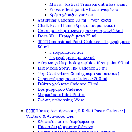
Mirror festival Transparent glass paint
Frost effect paint - Εφέ παγωμένου
Κρέμα χάραξης γυαλιού
Antiquing Cadence 70 ml - Υγρή κάσια
Chalk Board Paint (Χρώμα μαυροπίνακα)
Color pearls (σταγόνες μαργαριταριών) 25ml
Dora 3D - Περιγράμματα 25 ml




Dimensional Paint Cadence- Περιγράμματα
50 ml
Περιγράμματα μάτ
Περιγράμματα μεταλλικά
Διάφανο γκλίτερ holographic effect paint 90 ml
Mix Media Spray Ink Cadence 25 ml
Top Coat Glaze 25 ml (χρώμα για σκιάσεις)
Σπρέι εφέ μαρμάρου Cadence 200 ml
Γκλίτερ χρώματα Cadence 70 ml
Εφέ μαρμάρου Cadence
Μαρκαδόροι Pilot Pintor
Σκόνες embossing Wow




Πάστες Διαμόρφωσης & Relief Paste Cadence |
Texture & Ανάγλυφα Εφέ
Κλασικές πάστες διαμόρφωσης
Πάστα διαμόρφωσης διάφανη