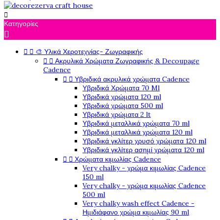

Κατηγορίες



🎨 Υλικά Χεροτεχνίας- Ζωγραφικής


Ακρυλικά Χρώματα Ζωγραφικής & Decoupage
Cadence


Υβριδικά ακρυλικά χρώματα Cadence
Υβριδικά Χρώματα 70 Ml
Υβριδικά χρώματα 120 ml
Υβριδικά χρώματα 500 ml
Υβριδικά χρώματα 2 lt
Υβριδικά μεταλλικά χρώματα 70 ml
Υβριδικά μεταλλικά χρώματα 120 ml
Υβριδικά γκλίτερ χρυσό χρώματα 120 ml
Υβριδικά γκλίτερ ασημί χρώματα 120 ml


Χρώματα κιμωλίας Cadence
Very chalky - χρώμα κιμωλίας Cadence
150 ml
Very chalky - χρώμα κιμωλίας Cadence
500 ml
Very chalky wash effect Cadence -
Ημιδιάφανο χρώμα κιμωλίας 90 ml