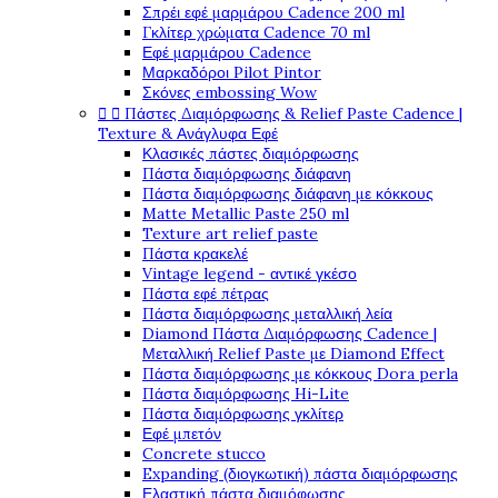
Σπρέι εφέ μαρμάρου Cadence 200 ml
Γκλίτερ χρώματα Cadence 70 ml
Εφέ μαρμάρου Cadence
Μαρκαδόροι Pilot Pintor
Σκόνες embossing Wow


Πάστες Διαμόρφωσης & Relief Paste Cadence |
Texture & Ανάγλυφα Εφέ
Κλασικές πάστες διαμόρφωσης
Πάστα διαμόρφωσης διάφανη
Πάστα διαμόρφωσης διάφανη με κόκκους
Matte Metallic Paste 250 ml
Texture art relief paste
Πάστα κρακελέ
Vintage legend - αντικέ γκέσο
Πάστα εφέ πέτρας
Πάστα διαμόρφωσης μεταλλική λεία
Diamond Πάστα Διαμόρφωσης Cadence |
Μεταλλική Relief Paste με Diamond Effect
Πάστα διαμόρφωσης με κόκκους Dora perla
Πάστα διαμόρφωσης Hi-Lite
Πάστα διαμόρφωσης γκλίτερ
Εφέ μπετόν
Concrete stucco
Expanding (διογκωτική) πάστα διαμόρφωσης
Ελαστική πάστα διαμόφωσης