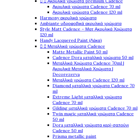


Ακρυλικά χρώματα premium Cadence
Ακρυλικά χρώματα Cadence 70 ml
Ακρυλικά χρώματα Cadence 120 ml
Harmony ακρυλικά χρώματα
Ambiante υδροφοβικά ακρυλικά χρώματα
Style Matt Cadence – Ματ Ακρυλικά Χρώματα
120 ml
Handy Lacquered Paint (Λάκα)


Μεταλλικά χρώματα Cadence
Matte Metallic Paint 50 ml
Cadence Dora μεταλλικά χρώματα 50 ml
Μεταλλικά Χρώματα Cadence 70ml |
Ακρυλικά Μεταλλικά Χρώματα |
Decorezerva
Μεταλλικά χρώματα Cadence 120 ml
Diamond μεταλλικά χρώματα Cadence 70
ml
Extreme Light μεταλλικά χρώματα
Cadence 70 ml
Gilding μεταλλικά χρώματα Cadence 70 ml
Twin magic μεταλλικά χρώματα Cadence
50 ml
Dora μεταλλικά χρώματα κερί-σαπούνι
Cadence 50 ml
Prisma metallic paint