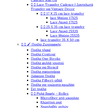
Cadence Rub On


Lace Transfer Cadence | Δαντελωτά
Transfer για Vintage Decor


17 Χ 25 cm lace transfer
lace Μαύρο 17X25
Lace Λευκό 17X25


25 X 35 cm lace transfer
Lace Λευκό 25X35
Lace Μαύρο 25X35
lace transfer 35 Χ 50 cm


🖌️ Πινέλα Ζωγραφικής
Πινέλα πλακέ
Πινέλα Contour
Πινέλα One Stroke
Πινέλα φυλλά χρυσού
Πινέλα για Stencil
Πινέλα σφουγγάρια
Διάφορα Πινέλα
Πινέλα Filbert-οβάλ
Πινέλα για χρώματα κιμωλίας
Σετ πινέλα


Ρολά βαφής - Rollex
Microfiber από μικροίνες
Κλώστινο ριγέ
Χειρολαβές ρολών