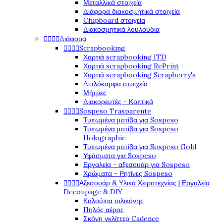
Μεταλλικά στοιχεία
Διάφορα διακοσμητικά στοιχεία
Chipboard στοιχεία
Διακοσμητικά λουλούδια




Διάφορα




Scrapbooking
Χαρτιά scrapbooking ITD
Χαρτιά scrapbooking RePrint
Χαρτιά scrapbooking Scrapberry's
Διπλόκαρφα στοιχεία
Μήτρες
Διακορευτές - Κοπτικά




Sospeso Trasparente
Τυπωμένα μοτίβα για Sospeso
Τυπωμένα μοτίβα για Sospeso
Holographic
Τυπωμένα μοτίβα για Sospeso Gold
Υφάσματα για Sospeso
Εργαλεία - αξεσουάρ για Sospeso
Χρώματα - Ρητίνες Sospeso




Αξεσουάρ & Υλικά Χειροτεχνίας | Εργαλεία
Decoupage & DIY
Καλούπια σιλικόνης
Πηλός αέρος
Σκόνη γκλίττερ Cadence