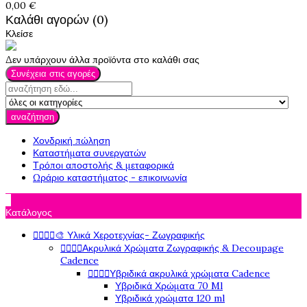
0,00 €
Καλάθι αγορών (0)
Κλείσε
Δεν υπάρχουν άλλα προϊόντα στο καλάθι σας
Συνέχεια στις αγορές
αναζήτηση
Χονδρική πώληση
Καταστήματα συνεργατών
Τρόποι αποστολής & μεταφορικά
Ωράριο καταστήματος - επικοινωνία

Κατάλογος




🎨 Υλικά Χεροτεχνίας- Ζωγραφικής




Ακρυλικά Χρώματα Ζωγραφικής & Decoupage
Cadence




Υβριδικά ακρυλικά χρώματα Cadence
Υβριδικά Χρώματα 70 Ml
Υβριδικά χρώματα 120 ml