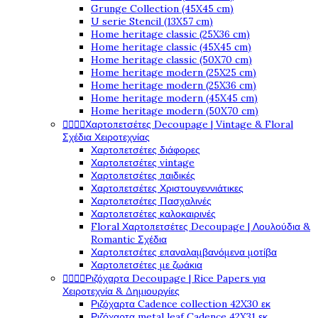
Grunge Collection (45X45 cm)
U serie Stencil (13X57 cm)
Home heritage classic (25X36 cm)
Home heritage classic (45X45 cm)
Home heritage classic (50X70 cm)
Home heritage modern (25X25 cm)
Home heritage modern (25X36 cm)
Home heritage modern (45X45 cm)
Home heritage modern (50X70 cm)




Χαρτοπετσέτες Decoupage | Vintage & Floral
Σχέδια Χειροτεχνίας
Χαρτοπετσέτες διάφορες
Χαρτοπετσέτες vintage
Χαρτοπετσέτες παιδικές
Χαρτοπετσέτες Χριστουγεννιάτικες
Χαρτοπετσέτες Πασχαλινές
Χαρτοπετσέτες καλοκαιρινές
Floral Χαρτοπετσέτες Decoupage | Λουλούδια &
Romantic Σχέδια
Χαρτοπετσέτες επαναλαμβανόμενα μοτίβα
Χαρτοπετσέτες με ζωάκια




Ριζόχαρτα Decoupage | Rice Papers για
Χειροτεχνία & Δημιουργίες
Ριζόχαρτα Cadence collection 42X30 εκ
Ριζόχαρτα metal leaf Cadence 42X31 εκ