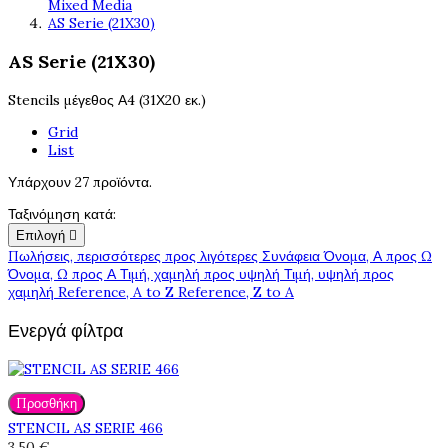
Mixed Media
AS Serie (21X30)
AS Serie (21X30)
Stencils μέγεθος Α4 (31Χ20 εκ.)
Grid
List
Υπάρχουν 27 προϊόντα.
Ταξινόμηση κατά:
Επιλογή

Πωλήσεις, περισσότερες προς λιγότερες
Συνάφεια
Όνομα, Α προς Ω
Όνομα, Ω προς Α
Τιμή, χαμηλή προς υψηλή
Τιμή, υψηλή προς
χαμηλή
Reference, A to Z
Reference, Z to A
Ενεργά φίλτρα
Προσθήκη
STENCIL AS SERIE 466
3,50 €