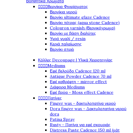
Βοηθητικά Χρώματα




Βερνίκια Φινιρίσματος
Βερνίκια νερού
Βερνίκι ultimate glaze Cadence
Βερνίκι πέτρας (aqua stone Cadence)
Colouron varnish (Βερνικόχρωμα)
Βερνίκι με βάση διαλύτες
Υγρό γυαλί / resin
Κεριά παλαίωσης
Βερνίκι σπρέι
Κόλλες Decoupage | Υλικά Χειροτεχνίας




Mediums
Εφέ βελούδο Cadence 120 ml
Antique Powder Cadence 70 ml
Εφέ καθρέφτη - mirror effect
Διάφορα Mediums
Εφέ βρύα - Moss effect Cadence




Πατίνες
Finger wax - δακτυλοπατίνα νερού
Dora finger wax - Δακτυλοπατίνα νερού
dora
Patina Spray
Rusty - Πατίνα για εφέ σκουριάς
Distress Paste Cadence 150 ml (μάτ