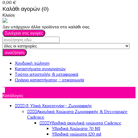
0,00 €
Καλάθι αγορών (0)
Κλείσε
Δεν υπάρχουν άλλα προϊόντα στο καλάθι σας
Συνέχεια στις αγορές
αναζήτηση
Χονδρική πώληση
Καταστήματα συνεργατών
Τρόποι αποστολής & μεταφορικά
Ωράριο καταστήματος - επικοινωνία

Κατάλογος




🎨 Υλικά Χεροτεχνίας- Ζωγραφικής




Ακρυλικά Χρώματα Ζωγραφικής & Decoupage
Cadence




Υβριδικά ακρυλικά χρώματα Cadence
Υβριδικά Χρώματα 70 Ml
Υβριδικά χρώματα 120 ml