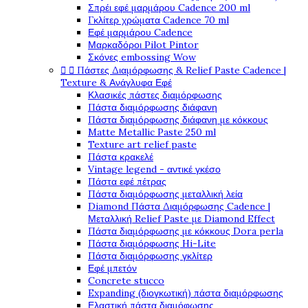
Σπρέι εφέ μαρμάρου Cadence 200 ml
Γκλίτερ χρώματα Cadence 70 ml
Εφέ μαρμάρου Cadence
Μαρκαδόροι Pilot Pintor
Σκόνες embossing Wow


Πάστες Διαμόρφωσης & Relief Paste Cadence |
Texture & Ανάγλυφα Εφέ
Κλασικές πάστες διαμόρφωσης
Πάστα διαμόρφωσης διάφανη
Πάστα διαμόρφωσης διάφανη με κόκκους
Matte Metallic Paste 250 ml
Texture art relief paste
Πάστα κρακελέ
Vintage legend - αντικέ γκέσο
Πάστα εφέ πέτρας
Πάστα διαμόρφωσης μεταλλική λεία
Diamond Πάστα Διαμόρφωσης Cadence |
Μεταλλική Relief Paste με Diamond Effect
Πάστα διαμόρφωσης με κόκκους Dora perla
Πάστα διαμόρφωσης Hi-Lite
Πάστα διαμόρφωσης γκλίτερ
Εφέ μπετόν
Concrete stucco
Expanding (διογκωτική) πάστα διαμόρφωσης
Ελαστική πάστα διαμόφωσης