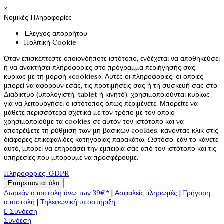
×
Νομικές Πληροφορίες
Έλεγχος απορρήτου
Πολιτική Cookie
Όταν επισκέπτεστε οποιονδήποτε ιστότοπο, ενδέχεται να αποθηκεύσει
ή να ανακτήσει πληροφορίες στο πρόγραμμα περιήγησής σας,
κυρίως με τη μορφή «cookies». Αυτές οι πληροφορίες, οι οποίες
μπορεί να αφορούν εσάς, τις προτιμήσεις σας ή τη συσκευή σας στο
Διαδίκτυο (υπολογιστή, tablet ή κινητό), χρησιμοποιούνται κυρίως
για να λειτουργήσει ο ιστότοπος όπως περιμένετε. Μπορείτε να
μάθετε περισσότερα σχετικά με τον τρόπο με τον οποίο
χρησιμοποιούμε τα cookies σε αυτόν τον ιστότοπο και να
αποτρέψετε τη ρύθμιση των μη βασικών cookies, κάνοντας κλικ στις
διάφορες επικεφαλίδες κατηγορίας παρακάτω. Ωστόσο, εάν το κάνετε
αυτό, μπορεί να επηρεάσει την εμπειρία σας από τον ιστότοπο και τις
υπηρεσίες που μπορούμε να προσφέρουμε.
Πληροφορίες: GDPR
Επιτρέπονται όλα
Δωρεάν αποστολή άνω των 39€* | Ασφαλείς πληρωμές | Γρήγορη
αποστολή | Τηλεφωνική υποστήριξη

Σύνδεση
Σύνδεση