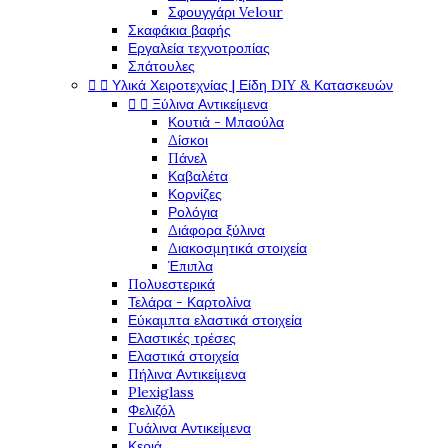
Σφουγγάρι Velour
Σκαφάκια βαφής
Εργαλεία τεχνοτροπίας
Σπάτουλες


Υλικά Χειροτεχνίας | Είδη DIY & Κατασκευών


Ξύλινα Αντικείμενα
Κουτιά - Μπαούλα
Δίσκοι
Πάνελ
Καβαλέτα
Κορνίζες
Ρολόγια
Διάφορα ξύλινα
Διακοσμητικά στοιχεία
Έπιπλα
Πολυεστερικά
Τελάρα - Καρτολίνα
Εύκαμπτα ελαστικά στοιχεία
Ελαστικές τρέσες
Ελαστικά στοιχεία
Πήλινα Αντικείμενα
Plexiglass
Φελιζόλ
Γυάλινα Αντικείμενα
Κεριά