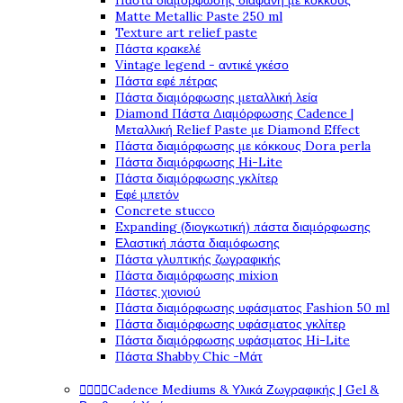
Πάστα διαμόρφωσης διάφανη με κόκκους
Matte Metallic Paste 250 ml
Texture art relief paste
Πάστα κρακελέ
Vintage legend - αντικέ γκέσο
Πάστα εφέ πέτρας
Πάστα διαμόρφωσης μεταλλική λεία
Diamond Πάστα Διαμόρφωσης Cadence |
Μεταλλική Relief Paste με Diamond Effect
Πάστα διαμόρφωσης με κόκκους Dora perla
Πάστα διαμόρφωσης Hi-Lite
Πάστα διαμόρφωσης γκλίτερ
Εφέ μπετόν
Concrete stucco
Expanding (διογκωτική) πάστα διαμόρφωσης
Ελαστική πάστα διαμόφωσης
Πάστα γλυπτικής ζωγραφικής
Πάστα διαμόρφωσης mixion
Πάστες χιονιού
Πάστα διαμόρφωσης υφάσματος Fashion 50 ml
Πάστα διαμόρφωσης υφάσματος γκλίτερ
Πάστα διαμόρφωσης υφάσματος Hi-Lite
Πάστα Shabby Chic -Μάτ




Cadence Mediums & Υλικά Ζωγραφικής | Gel &