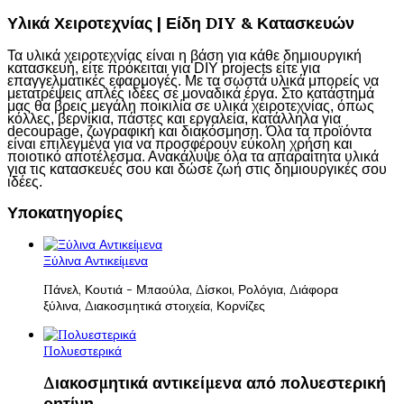
Υλικά Χειροτεχνίας | Είδη DIY & Κατασκευών
Τα υλικά χειροτεχνίας είναι η βάση για κάθε δημιουργική
κατασκευή, είτε πρόκειται για DIY projects είτε για
επαγγελματικές εφαρμογές. Με τα σωστά υλικά μπορείς να
μετατρέψεις απλές ιδέες σε μοναδικά έργα. Στο κατάστημά
μας θα βρεις μεγάλη ποικιλία σε υλικά χειροτεχνίας, όπως
κόλλες, βερνίκια, πάστες και εργαλεία, κατάλληλα για
decoupage, ζωγραφική και διακόσμηση. Όλα τα προϊόντα
είναι επιλεγμένα για να προσφέρουν εύκολη χρήση και
ποιοτικό αποτέλεσμα. Ανακάλυψε όλα τα απαραίτητα υλικά
για τις κατασκευές σου και δώσε ζωή στις δημιουργικές σου
ιδέες.
Υποκατηγορίες
Ξύλινα Αντικείμενα
Πάνελ, Κουτιά - Μπαούλα, Δίσκοι, Ρολόγια, Διάφορα
ξύλινα, Διακοσμητικά στοιχεία, Κορνίζες
Πολυεστερικά
Διακοσμητικά αντικείμενα από πολυεστερική
ρητίνη