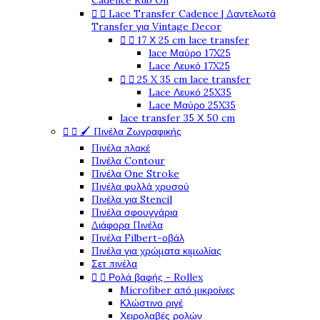
Cadence Rub On


Lace Transfer Cadence | Δαντελωτά
Transfer για Vintage Decor


17 Χ 25 cm lace transfer
lace Μαύρο 17X25
Lace Λευκό 17X25


25 X 35 cm lace transfer
Lace Λευκό 25X35
Lace Μαύρο 25X35
lace transfer 35 Χ 50 cm


🖌️ Πινέλα Ζωγραφικής
Πινέλα πλακέ
Πινέλα Contour
Πινέλα One Stroke
Πινέλα φυλλά χρυσού
Πινέλα για Stencil
Πινέλα σφουγγάρια
Διάφορα Πινέλα
Πινέλα Filbert-οβάλ
Πινέλα για χρώματα κιμωλίας
Σετ πινέλα


Ρολά βαφής - Rollex
Microfiber από μικροίνες
Κλώστινο ριγέ
Χειρολαβές ρολών