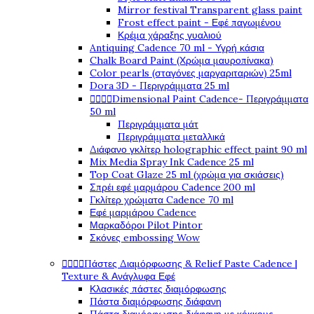
Mirror festival Transparent glass paint
Frost effect paint - Εφέ παγωμένου
Κρέμα χάραξης γυαλιού
Antiquing Cadence 70 ml - Υγρή κάσια
Chalk Board Paint (Χρώμα μαυροπίνακα)
Color pearls (σταγόνες μαργαριταριών) 25ml
Dora 3D - Περιγράμματα 25 ml




Dimensional Paint Cadence- Περιγράμματα
50 ml
Περιγράμματα μάτ
Περιγράμματα μεταλλικά
Διάφανο γκλίτερ holographic effect paint 90 ml
Mix Media Spray Ink Cadence 25 ml
Top Coat Glaze 25 ml (χρώμα για σκιάσεις)
Σπρέι εφέ μαρμάρου Cadence 200 ml
Γκλίτερ χρώματα Cadence 70 ml
Εφέ μαρμάρου Cadence
Μαρκαδόροι Pilot Pintor
Σκόνες embossing Wow




Πάστες Διαμόρφωσης & Relief Paste Cadence |
Texture & Ανάγλυφα Εφέ
Κλασικές πάστες διαμόρφωσης
Πάστα διαμόρφωσης διάφανη