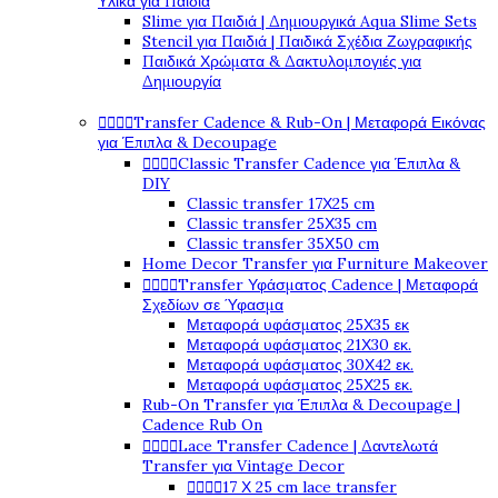
Υλικά για Παιδιά
Slime για Παιδιά | Δημιουργικά Aqua Slime Sets
Stencil για Παιδιά | Παιδικά Σχέδια Ζωγραφικής
Παιδικά Χρώματα & Δακτυλομπογιές για
Δημιουργία




Transfer Cadence & Rub-On | Μεταφορά Εικόνας
για Έπιπλα & Decoupage




Classic Transfer Cadence για Έπιπλα &
DIY
Classic transfer 17Χ25 cm
Classic transfer 25Χ35 cm
Classic transfer 35Χ50 cm
Home Decor Transfer για Furniture Makeover




Transfer Υφάσματος Cadence | Μεταφορά
Σχεδίων σε Ύφασμα
Μεταφορά υφάσματος 25Χ35 εκ
Μεταφορά υφάσματος 21Χ30 εκ.
Μεταφορά υφάσματος 30Χ42 εκ.
Μεταφορά υφάσματος 25Χ25 εκ.
Rub-On Transfer για Έπιπλα & Decoupage |
Cadence Rub On




Lace Transfer Cadence | Δαντελωτά
Transfer για Vintage Decor




17 Χ 25 cm lace transfer