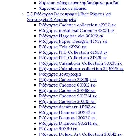
Χαρτοπετσέτες επαναλαμβανόμενα μοτίβα
Χαρτοπετσέτες με ζωάκια


Ριζόχαρτα Decoupage | Rice Papers για
Χειροτεχνία & Δημιουργίες
Ριζόχαρτα Cadence collection 42X30 εκ
Ριζόχαρτα metal leaf Cadence 42X31 εκ
Ριζόχαρτα Nagehan aka 30X42 εκ.
Ριζόχαρτα Paper Designs 45X32 εκ.
Ριζόχαρτα Tela 42Χ30 εκ.
Ριζόχαρτα ITD Collection 42X30 εκ
Ριζόχαρτα ITD Collection 21X29 εκ
Ριζόχαρτα Calambour Collection 50X35 εκ
Ριζόχαρτα Calambour collection 34,5X25 εκ
Ριζόχαρτα μονόχρωμα
Ριζόχαρτα Cadence 21Χ29,7 εκ
Ριζόχαρτα Cadence 60X62 εκ.
Ριζόχαρτα Cadence 30X68 εκ.
Ριζόχαρτα Cadence 90X214 εκ.
Ριζόχαρτα Cadence 30X30 εκ.
Ριζόχαρτα dreamart 41X32 εκ.
Ριζόχαρτα Diamond 30X42 εκ.
Ριζόχαρτα Diamond 30X30 εκ.
Ριζόχαρτα Diamond 90x214 εκ.
Ριζόχαρτα 90X90 εκ.
Ριζόχαρτα Deluxe Art Collection 30X42 εκ.