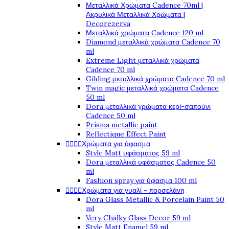
Μεταλλικά Χρώματα Cadence 70ml |
Ακρυλικά Μεταλλικά Χρώματα |
Decorezerva
Μεταλλικά χρώματα Cadence 120 ml
Diamond μεταλλικά χρώματα Cadence 70
ml
Extreme Light μεταλλικά χρώματα
Cadence 70 ml
Gilding μεταλλικά χρώματα Cadence 70 ml
Twin magic μεταλλικά χρώματα Cadence
50 ml
Dora μεταλλικά χρώματα κερί-σαπούνι
Cadence 50 ml
Prisma metallic paint
Reflectique Effect Paint




Χρώματα για ύφασμα
Style Matt υφάσματος 59 ml
Dora μεταλλικά υφάσματος Cadence 50
ml
Fashion spray για ύφασμα 100 ml




Χρώματα για γυαλί - πορσελάνη
Dora Glass Metallic & Porcelain Paint 50
ml
Very Chalky Glass Decor 59 ml
Style Matt Enamel 59 ml