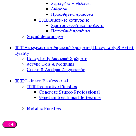
Σφραγίδες - Μελάνια
Διάφορα
Προωθητικά προϊόντα




Θεματικές κατηγορίες
Χριστουγεννιάτικα προϊόντα
Πασχαλινά προϊόντα
Χαρτιά decoupage




Επαγγελματικά Ακρυλικά Χρώματα | Heavy Body & Artist
Quality
Heavy Body Ακρυλικά Χρώματα
Acrylic Gels & Mediums
Gesso & Αστάρια Ζωγραφικής




Cadence Professional




Decorative Finishes
Concrete Stucco Professional
Venetian touch marble texture
Metallic Finishes

OK