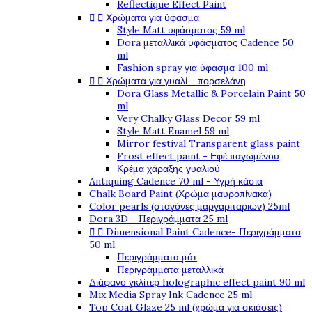
Reflectique Effect Paint


Χρώματα για ύφασμα
Style Matt υφάσματος 59 ml
Dora μεταλλικά υφάσματος Cadence 50
ml
Fashion spray για ύφασμα 100 ml


Χρώματα για γυαλί - πορσελάνη
Dora Glass Metallic & Porcelain Paint 50
ml
Very Chalky Glass Decor 59 ml
Style Matt Enamel 59 ml
Mirror festival Transparent glass paint
Frost effect paint - Εφέ παγωμένου
Κρέμα χάραξης γυαλιού
Antiquing Cadence 70 ml - Υγρή κάσια
Chalk Board Paint (Χρώμα μαυροπίνακα)
Color pearls (σταγόνες μαργαριταριών) 25ml
Dora 3D - Περιγράμματα 25 ml


Dimensional Paint Cadence- Περιγράμματα
50 ml
Περιγράμματα μάτ
Περιγράμματα μεταλλικά
Διάφανο γκλίτερ holographic effect paint 90 ml
Mix Media Spray Ink Cadence 25 ml
Top Coat Glaze 25 ml (χρώμα για σκιάσεις)