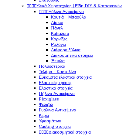
Σπάτουλες




Υλικά Χειροτεχνίας | Είδη DIY & Κατασκευών




Ξύλινα Αντικείμενα
Κουτιά - Μπαούλα
Δίσκοι
Πάνελ
Καβαλέτα
Κορνίζες
Ρολόγια
Διάφορα ξύλινα
Διακοσμητικά στοιχεία
Έπιπλα
Πολυεστερικά
Τελάρα - Καρτολίνα
Εύκαμπτα ελαστικά στοιχεία
Ελαστικές τρέσες
Ελαστικά στοιχεία
Πήλινα Αντικείμενα
Plexiglass
Φελιζόλ
Γυάλινα Αντικείμενα
Κεριά
Υφασμάτινα
Casting στοιχεία




Διακοσμητικά στοιχεία