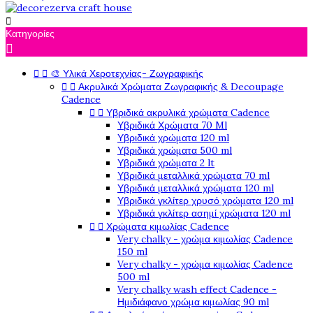

Κατηγορίες



🎨 Υλικά Χεροτεχνίας- Ζωγραφικής


Ακρυλικά Χρώματα Ζωγραφικής & Decoupage
Cadence


Υβριδικά ακρυλικά χρώματα Cadence
Υβριδικά Χρώματα 70 Ml
Υβριδικά χρώματα 120 ml
Υβριδικά χρώματα 500 ml
Υβριδικά χρώματα 2 lt
Υβριδικά μεταλλικά χρώματα 70 ml
Υβριδικά μεταλλικά χρώματα 120 ml
Υβριδικά γκλίτερ χρυσό χρώματα 120 ml
Υβριδικά γκλίτερ ασημί χρώματα 120 ml


Χρώματα κιμωλίας Cadence
Very chalky - χρώμα κιμωλίας Cadence
150 ml
Very chalky - χρώμα κιμωλίας Cadence
500 ml
Very chalky wash effect Cadence -
Ημιδιάφανο χρώμα κιμωλίας 90 ml