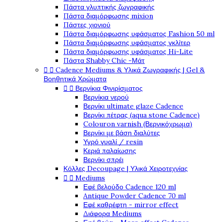
Πάστα γλυπτικής ζωγραφικής
Πάστα διαμόρφωσης mixion
Πάστες χιονιού
Πάστα διαμόρφωσης υφάσματος Fashion 50 ml
Πάστα διαμόρφωσης υφάσματος γκλίτερ
Πάστα διαμόρφωσης υφάσματος Hi-Lite
Πάστα Shabby Chic -Μάτ


Cadence Mediums & Υλικά Ζωγραφικής | Gel &
Βοηθητικά Χρώματα


Βερνίκια Φινιρίσματος
Βερνίκια νερού
Βερνίκι ultimate glaze Cadence
Βερνίκι πέτρας (aqua stone Cadence)
Colouron varnish (Βερνικόχρωμα)
Βερνίκι με βάση διαλύτες
Υγρό γυαλί / resin
Κεριά παλαίωσης
Βερνίκι σπρέι
Κόλλες Decoupage | Υλικά Χειροτεχνίας


Mediums
Εφέ βελούδο Cadence 120 ml
Antique Powder Cadence 70 ml
Εφέ καθρέφτη - mirror effect
Διάφορα Mediums