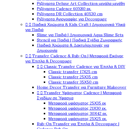
Ριζόχαρτα Deluxe Art Collection μεγάλα μεγέθη
Ριζόχαρτα Cadence 60X80 εκ.
Ριζόχαρτα DR Collection 40X30 cm
Ριζόχαρτα Αγιογραφίες για Decoupage


Παιδικά Χρώματα & Kids Craft | Δημιουργικά Υλικά
για Παιδιά
Slime για Παιδιά | Δημιουργικά Aqua Slime Sets
Stencil για Παιδιά | Παιδικά Σχέδια Ζωγραφικής
Παιδικά Χρώματα & Δακτυλομπογιές για
Δημιουργία


Transfer Cadence & Rub-On | Μεταφορά Εικόνας
για Έπιπλα & Decoupage


Classic Transfer Cadence για Έπιπλα & DIY
Classic transfer 17Χ25 cm
Classic transfer 25Χ35 cm
Classic transfer 35Χ50 cm
Home Decor Transfer για Furniture Makeover


Transfer Υφάσματος Cadence | Μεταφορά
Σχεδίων σε Ύφασμα
Μεταφορά υφάσματος 25Χ35 εκ
Μεταφορά υφάσματος 21Χ30 εκ.
Μεταφορά υφάσματος 30Χ42 εκ.
Μεταφορά υφάσματος 25Χ25 εκ.
Rub-On Transfer για Έπιπλα & Decoupage |