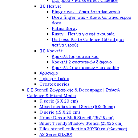
Εφέ βρύα - Moss effect Cadence


Πατίνες
Finger wax - δακτυλοπατίνα νερού
Dora finger wax - Δακτυλοπατίνα νερού
dora
Patina Spray
Rusty - Πατίνα για εφέ σκουριάς
Distress Paste Cadence 150 ml (μάτ
πατίνα νερού)


Κρακελέ
Κρακελέ 1ος συστατικού
Κρακελέ 2 συστατικών διάφανο
Κρακελέ 2 συστατικών - crocodile
Χρύσωμα
Πρίμερ - Γκέσο
Createx series


Stencil Ζωγραφικής & Decoupage | Στένσιλ
Cadence & Mixed Media
K serie (6 X 20 cm)
Mixed media stencil Serie (10X25 cm)
D serie (15 X 20 cm)
Home Decor Midi Stencil (25x25 cm)
Siluet Trendy Shadow Stencil (25X25 cm)
Tiles stencil collection 30X30 εκ. (πλακάκια)
AS Serie (21X30)