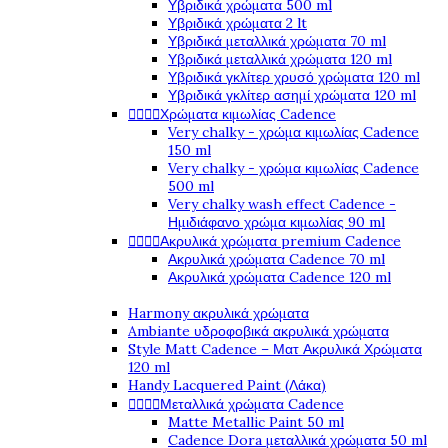
Υβριδικά χρώματα 500 ml
Υβριδικά χρώματα 2 lt
Υβριδικά μεταλλικά χρώματα 70 ml
Υβριδικά μεταλλικά χρώματα 120 ml
Υβριδικά γκλίτερ χρυσό χρώματα 120 ml
Υβριδικά γκλίτερ ασημί χρώματα 120 ml




Χρώματα κιμωλίας Cadence
Very chalky - χρώμα κιμωλίας Cadence
150 ml
Very chalky - χρώμα κιμωλίας Cadence
500 ml
Very chalky wash effect Cadence -
Ημιδιάφανο χρώμα κιμωλίας 90 ml




Ακρυλικά χρώματα premium Cadence
Ακρυλικά χρώματα Cadence 70 ml
Ακρυλικά χρώματα Cadence 120 ml
Harmony ακρυλικά χρώματα
Ambiante υδροφοβικά ακρυλικά χρώματα
Style Matt Cadence – Ματ Ακρυλικά Χρώματα
120 ml
Handy Lacquered Paint (Λάκα)




Μεταλλικά χρώματα Cadence
Matte Metallic Paint 50 ml
Cadence Dora μεταλλικά χρώματα 50 ml