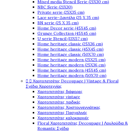
Mixed media Stencil Serie (21X30 cm)
NBC Serie (21X30)
Private serie (25X35 cm)
Lace serie-Δαντέλα (25 X 35 cm)
BN serie (25 X 35 cm)
Home Decor serie (45X45 cm)
Grunge Collection (45X45 cm)
U serie Stencil (13X57 cm)
Home heritage classic (25X36 cm)
Home heritage classic (45X45 cm)
Home heritage classic (50X70 cm)
Home heritage modern (25X25 cm)
Home heritage modern (25X36 cm)
Home heritage modern (45X45 cm)
Home heritage modern (50X70 cm)


Χαρτοπετσέτες Decoupage | Vintage & Floral
Σχέδια Χειροτεχνίας
Χαρτοπετσέτες διάφορες
Χαρτοπετσέτες vintage
Χαρτοπετσέτες παιδικές
Χαρτοπετσέτες Χριστουγεννιάτικες
Χαρτοπετσέτες Πασχαλινές
Χαρτοπετσέτες καλοκαιρινές
Floral Χαρτοπετσέτες Decoupage | Λουλούδια &
Romantic Σχέδια