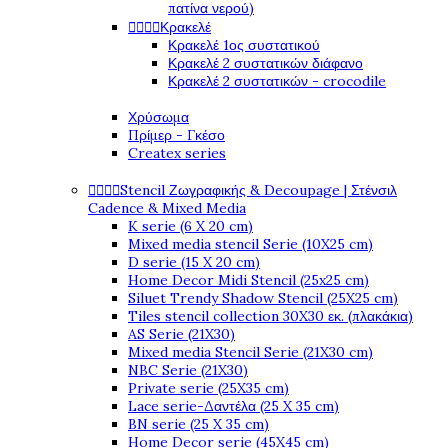
πατίνα νερού)




Κρακελέ
Κρακελέ 1ος συστατικού
Κρακελέ 2 συστατικών διάφανο
Κρακελέ 2 συστατικών - crocodile
Χρύσωμα
Πρίμερ - Γκέσο
Createx series




Stencil Ζωγραφικής & Decoupage | Στένσιλ
Cadence & Mixed Media
K serie (6 X 20 cm)
Mixed media stencil Serie (10X25 cm)
D serie (15 X 20 cm)
Home Decor Midi Stencil (25x25 cm)
Siluet Trendy Shadow Stencil (25X25 cm)
Tiles stencil collection 30X30 εκ. (πλακάκια)
AS Serie (21X30)
Mixed media Stencil Serie (21X30 cm)
NBC Serie (21X30)
Private serie (25X35 cm)
Lace serie-Δαντέλα (25 X 35 cm)
BN serie (25 X 35 cm)
Home Decor serie (45X45 cm)