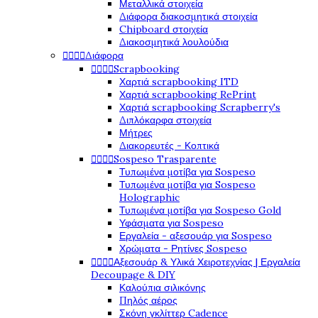
Μεταλλικά στοιχεία
Διάφορα διακοσμητικά στοιχεία
Chipboard στοιχεία
Διακοσμητικά λουλούδια




Διάφορα




Scrapbooking
Χαρτιά scrapbooking ITD
Χαρτιά scrapbooking RePrint
Χαρτιά scrapbooking Scrapberry's
Διπλόκαρφα στοιχεία
Μήτρες
Διακορευτές - Κοπτικά




Sospeso Trasparente
Τυπωμένα μοτίβα για Sospeso
Τυπωμένα μοτίβα για Sospeso
Holographic
Τυπωμένα μοτίβα για Sospeso Gold
Υφάσματα για Sospeso
Εργαλεία - αξεσουάρ για Sospeso
Χρώματα - Ρητίνες Sospeso




Αξεσουάρ & Υλικά Χειροτεχνίας | Εργαλεία
Decoupage & DIY
Καλούπια σιλικόνης
Πηλός αέρος
Σκόνη γκλίττερ Cadence