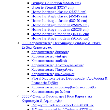
Grunge Collection (45X45 cm)
U serie Stencil (13X57 cm)
Home heritage classic (25X36 cm)
Home heritage classic (45X45 cm)
Home heritage classic (50X70 cm)
Home heritage modern (25X25 cm)
Home heritage modern (25X36 cm)
Home heritage modern (45X45 cm)
Home heritage modern (50X70 cm)




Χαρτοπετσέτες Decoupage | Vintage & Floral
Σχέδια Χειροτεχνίας
Χαρτοπετσέτες διάφορες
Χαρτοπετσέτες vintage
Χαρτοπετσέτες παιδικές
Χαρτοπετσέτες Χριστουγεννιάτικες
Χαρτοπετσέτες Πασχαλινές
Χαρτοπετσέτες καλοκαιρινές
Floral Χαρτοπετσέτες Decoupage | Λουλούδια &
Romantic Σχέδια
Χαρτοπετσέτες επαναλαμβανόμενα μοτίβα
Χαρτοπετσέτες με ζωάκια




Ριζόχαρτα Decoupage | Rice Papers για
Χειροτεχνία & Δημιουργίες
Ριζόχαρτα Cadence collection 42X30 εκ
Ριζόχαρτα metal leaf Cadence 42X31 εκ