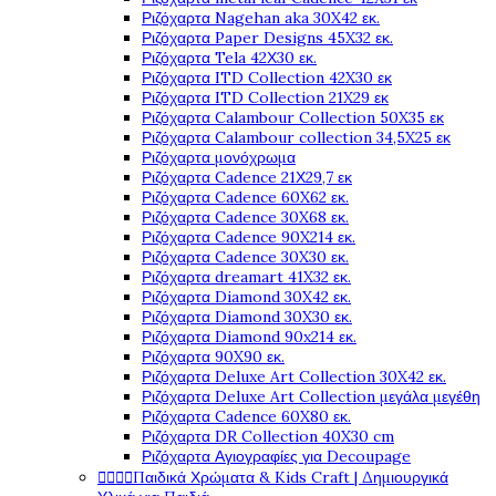
Ριζόχαρτα Nagehan aka 30X42 εκ.
Ριζόχαρτα Paper Designs 45X32 εκ.
Ριζόχαρτα Tela 42Χ30 εκ.
Ριζόχαρτα ITD Collection 42X30 εκ
Ριζόχαρτα ITD Collection 21X29 εκ
Ριζόχαρτα Calambour Collection 50X35 εκ
Ριζόχαρτα Calambour collection 34,5X25 εκ
Ριζόχαρτα μονόχρωμα
Ριζόχαρτα Cadence 21Χ29,7 εκ
Ριζόχαρτα Cadence 60X62 εκ.
Ριζόχαρτα Cadence 30X68 εκ.
Ριζόχαρτα Cadence 90X214 εκ.
Ριζόχαρτα Cadence 30X30 εκ.
Ριζόχαρτα dreamart 41X32 εκ.
Ριζόχαρτα Diamond 30X42 εκ.
Ριζόχαρτα Diamond 30X30 εκ.
Ριζόχαρτα Diamond 90x214 εκ.
Ριζόχαρτα 90X90 εκ.
Ριζόχαρτα Deluxe Art Collection 30X42 εκ.
Ριζόχαρτα Deluxe Art Collection μεγάλα μεγέθη
Ριζόχαρτα Cadence 60X80 εκ.
Ριζόχαρτα DR Collection 40X30 cm
Ριζόχαρτα Αγιογραφίες για Decoupage




Παιδικά Χρώματα & Kids Craft | Δημιουργικά