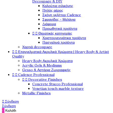
Decoupage & DIY
Καλούπια σιλικόνης
Πηλός αέρος
Σκόνη γκλίττερ Cadence
Σφραγίδες - Μελάνια
Διάφορα
Προωθητικά προϊόντα


Θεματικές κατηγορίες
Χριστουγεννιάτικα προϊόντα
Πασχαλινά προϊόντα
Χαρτιά decoupage


Επαγγελματικά Ακρυλικά Χρώματα | Heavy Body & Artist
Quality
Heavy Body Ακρυλικά Χρώματα
Acrylic Gels & Mediums
Gesso & Αστάρια Ζωγραφικής


Cadence Professional


Decorative Finishes
Concrete Stucco Professional
Venetian touch marble texture
Metallic Finishes

Σύνδεση
Σύνδεση
0
Καλάθι