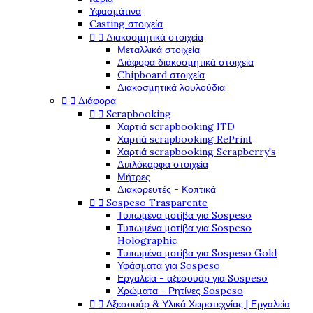
Υφασμάτινα
Casting στοιχεία


Διακοσμητικά στοιχεία
Μεταλλικά στοιχεία
Διάφορα διακοσμητικά στοιχεία
Chipboard στοιχεία
Διακοσμητικά λουλούδια


Διάφορα


Scrapbooking
Χαρτιά scrapbooking ITD
Χαρτιά scrapbooking RePrint
Χαρτιά scrapbooking Scrapberry's
Διπλόκαρφα στοιχεία
Μήτρες
Διακορευτές - Κοπτικά


Sospeso Trasparente
Τυπωμένα μοτίβα για Sospeso
Τυπωμένα μοτίβα για Sospeso
Holographic
Τυπωμένα μοτίβα για Sospeso Gold
Υφάσματα για Sospeso
Εργαλεία - αξεσουάρ για Sospeso
Χρώματα - Ρητίνες Sospeso


Αξεσουάρ & Υλικά Χειροτεχνίας | Εργαλεία