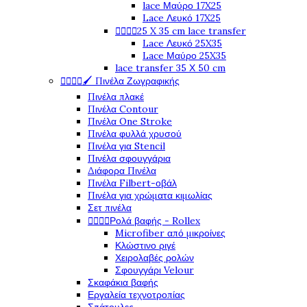
lace Μαύρο 17X25
Lace Λευκό 17X25




25 X 35 cm lace transfer
Lace Λευκό 25X35
Lace Μαύρο 25X35
lace transfer 35 Χ 50 cm




🖌️ Πινέλα Ζωγραφικής
Πινέλα πλακέ
Πινέλα Contour
Πινέλα One Stroke
Πινέλα φυλλά χρυσού
Πινέλα για Stencil
Πινέλα σφουγγάρια
Διάφορα Πινέλα
Πινέλα Filbert-οβάλ
Πινέλα για χρώματα κιμωλίας
Σετ πινέλα




Ρολά βαφής - Rollex
Microfiber από μικροίνες
Κλώστινο ριγέ
Χειρολαβές ρολών
Σφουγγάρι Velour
Σκαφάκια βαφής
Εργαλεία τεχνοτροπίας