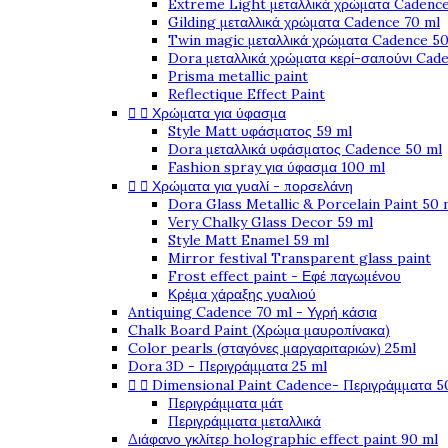
Extreme Light μεταλλικά χρώματα Cadence
Gilding μεταλλικά χρώματα Cadence 70 ml
Twin magic μεταλλικά χρώματα Cadence 50
Dora μεταλλικά χρώματα κερί-σαπούνι Cad
Prisma metallic paint
Reflectique Effect Paint


Χρώματα για ύφασμα
Style Matt υφάσματος 59 ml
Dora μεταλλικά υφάσματος Cadence 50 ml
Fashion spray για ύφασμα 100 ml


Χρώματα για γυαλί - πορσελάνη
Dora Glass Metallic & Porcelain Paint 50 
Very Chalky Glass Decor 59 ml
Style Matt Enamel 59 ml
Mirror festival Transparent glass paint
Frost effect paint - Εφέ παγωμένου
Κρέμα χάραξης γυαλιού
Antiquing Cadence 70 ml - Υγρή κάσια
Chalk Board Paint (Χρώμα μαυροπίνακα)
Color pearls (σταγόνες μαργαριταριών) 25ml
Dora 3D - Περιγράμματα 25 ml


Dimensional Paint Cadence- Περιγράμματα 5
Περιγράμματα μάτ
Περιγράμματα μεταλλικά
Διάφανο γκλίτερ holographic effect paint 90 ml