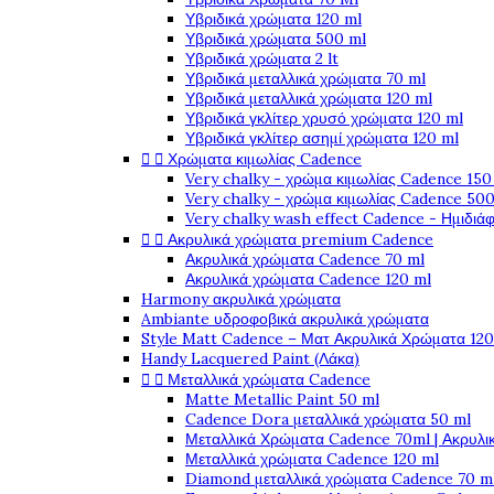
Υβριδικά χρώματα 120 ml
Υβριδικά χρώματα 500 ml
Υβριδικά χρώματα 2 lt
Υβριδικά μεταλλικά χρώματα 70 ml
Υβριδικά μεταλλικά χρώματα 120 ml
Υβριδικά γκλίτερ χρυσό χρώματα 120 ml
Υβριδικά γκλίτερ ασημί χρώματα 120 ml


Χρώματα κιμωλίας Cadence
Very chalky - χρώμα κιμωλίας Cadence 150
Very chalky - χρώμα κιμωλίας Cadence 500
Very chalky wash effect Cadence - Ημιδιά


Ακρυλικά χρώματα premium Cadence
Ακρυλικά χρώματα Cadence 70 ml
Ακρυλικά χρώματα Cadence 120 ml
Harmony ακρυλικά χρώματα
Ambiante υδροφοβικά ακρυλικά χρώματα
Style Matt Cadence – Ματ Ακρυλικά Χρώματα 120
Handy Lacquered Paint (Λάκα)


Μεταλλικά χρώματα Cadence
Matte Metallic Paint 50 ml
Cadence Dora μεταλλικά χρώματα 50 ml
Μεταλλικά Χρώματα Cadence 70ml | Ακρυλι
Μεταλλικά χρώματα Cadence 120 ml
Diamond μεταλλικά χρώματα Cadence 70 m