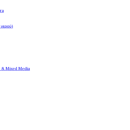
ra
 νερού)
e & Mixed Media