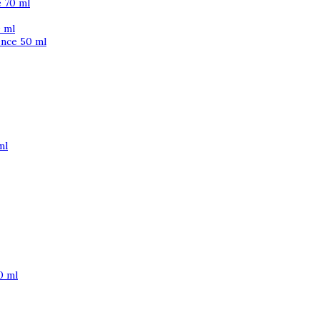
 70 ml
 ml
ence 50 ml
ml
0 ml