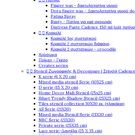


Πατίνες
Finger wax - δακτυλοπατίνα νερού
Dora finger wax - Δακτυλοπατίνα νερού do
Patina Spray
Rusty - Πατίνα για εφέ σκουριάς
Distress Paste Cadence 150 ml (μάτ πατίνα


Κρακελέ
Κρακελέ 1ος συστατικού
Κρακελέ 2 συστατικών διάφανο
Κρακελέ 2 συστατικών - crocodile
Χρύσωμα
Πρίμερ - Γκέσο
Createx series


Stencil Ζωγραφικής & Decoupage | Στένσιλ Cadenc
K serie (6 X 20 cm)
Mixed media stencil Serie (10X25 cm)
D serie (15 X 20 cm)
Home Decor Midi Stencil (25x25 cm)
Siluet Trendy Shadow Stencil (25X25 cm)
Tiles stencil collection 30X30 εκ. (πλακάκια)
AS Serie (21X30)
Mixed media Stencil Serie (21X30 cm)
NBC Serie (21X30)
Private serie (25X35 cm)
Lace serie-Δαντέλα (25 X 35 cm)