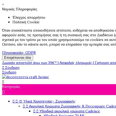
×
Νομικές Πληροφορίες
Έλεγχος απορρήτου
Πολιτική Cookie
Όταν επισκέπτεστε οποιονδήποτε ιστότοπο, ενδέχεται να αποθηκεύσει 
αφορούν εσάς, τις προτιμήσεις σας ή τη συσκευή σας στο Διαδίκτυο (υ
σχετικά με τον τρόπο με τον οποίο χρησιμοποιούμε τα cookies σε αυτ
Ωστόσο, εάν το κάνετε αυτό, μπορεί να επηρεάσει την εμπειρία σας α
Πληροφορίες: GDPR
Επιτρέπονται όλα
Δωρεάν αποστολή άνω των 39€* | Ασφαλείς πληρωμές | Γρήγορη απο

Σύνδεση
Σύνδεση

Κατηγορίες



🎨 Υλικά Χεροτεχνίας- Ζωγραφικής


Ακρυλικά Χρώματα Ζωγραφικής & Decoupage Cade


Υβριδικά ακρυλικά χρώματα Cadence
Υβριδικά Χρώματα 70 Ml