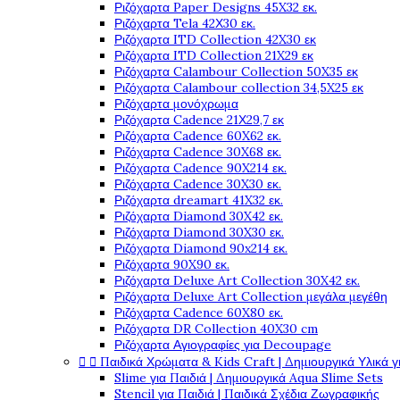
Ριζόχαρτα Paper Designs 45X32 εκ.
Ριζόχαρτα Tela 42Χ30 εκ.
Ριζόχαρτα ITD Collection 42X30 εκ
Ριζόχαρτα ITD Collection 21X29 εκ
Ριζόχαρτα Calambour Collection 50X35 εκ
Ριζόχαρτα Calambour collection 34,5X25 εκ
Ριζόχαρτα μονόχρωμα
Ριζόχαρτα Cadence 21Χ29,7 εκ
Ριζόχαρτα Cadence 60X62 εκ.
Ριζόχαρτα Cadence 30X68 εκ.
Ριζόχαρτα Cadence 90X214 εκ.
Ριζόχαρτα Cadence 30X30 εκ.
Ριζόχαρτα dreamart 41X32 εκ.
Ριζόχαρτα Diamond 30X42 εκ.
Ριζόχαρτα Diamond 30X30 εκ.
Ριζόχαρτα Diamond 90x214 εκ.
Ριζόχαρτα 90X90 εκ.
Ριζόχαρτα Deluxe Art Collection 30X42 εκ.
Ριζόχαρτα Deluxe Art Collection μεγάλα μεγέθη
Ριζόχαρτα Cadence 60X80 εκ.
Ριζόχαρτα DR Collection 40X30 cm
Ριζόχαρτα Αγιογραφίες για Decoupage


Παιδικά Χρώματα & Kids Craft | Δημιουργικά Υλικά γ
Slime για Παιδιά | Δημιουργικά Aqua Slime Sets
Stencil για Παιδιά | Παιδικά Σχέδια Ζωγραφικής