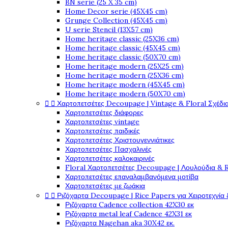
BN serie (25 X 35 cm)
Home Decor serie (45X45 cm)
Grunge Collection (45X45 cm)
U serie Stencil (13X57 cm)
Home heritage classic (25X36 cm)
Home heritage classic (45X45 cm)
Home heritage classic (50X70 cm)
Home heritage modern (25X25 cm)
Home heritage modern (25X36 cm)
Home heritage modern (45X45 cm)
Home heritage modern (50X70 cm)


Χαρτοπετσέτες Decoupage | Vintage & Floral Σχέδια
Χαρτοπετσέτες διάφορες
Χαρτοπετσέτες vintage
Χαρτοπετσέτες παιδικές
Χαρτοπετσέτες Χριστουγεννιάτικες
Χαρτοπετσέτες Πασχαλινές
Χαρτοπετσέτες καλοκαιρινές
Floral Χαρτοπετσέτες Decoupage | Λουλούδια & 
Χαρτοπετσέτες επαναλαμβανόμενα μοτίβα
Χαρτοπετσέτες με ζωάκια


Ριζόχαρτα Decoupage | Rice Papers για Χειροτεχνία 
Ριζόχαρτα Cadence collection 42X30 εκ
Ριζόχαρτα metal leaf Cadence 42X31 εκ
Ριζόχαρτα Nagehan aka 30X42 εκ.