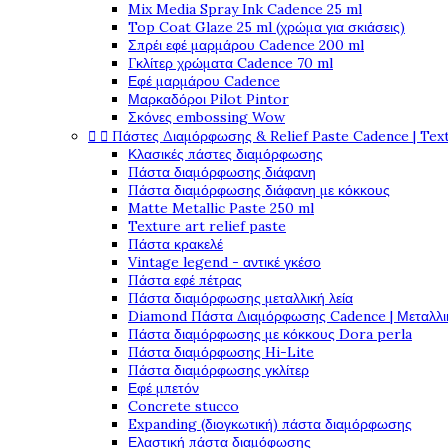
Mix Media Spray Ink Cadence 25 ml
Top Coat Glaze 25 ml (χρώμα για σκιάσεις)
Σπρέι εφέ μαρμάρου Cadence 200 ml
Γκλίτερ χρώματα Cadence 70 ml
Εφέ μαρμάρου Cadence
Μαρκαδόροι Pilot Pintor
Σκόνες embossing Wow


Πάστες Διαμόρφωσης & Relief Paste Cadence | Tex
Κλασικές πάστες διαμόρφωσης
Πάστα διαμόρφωσης διάφανη
Πάστα διαμόρφωσης διάφανη με κόκκους
Matte Metallic Paste 250 ml
Texture art relief paste
Πάστα κρακελέ
Vintage legend - αντικέ γκέσο
Πάστα εφέ πέτρας
Πάστα διαμόρφωσης μεταλλική λεία
Diamond Πάστα Διαμόρφωσης Cadence | Μεταλλικ
Πάστα διαμόρφωσης με κόκκους Dora perla
Πάστα διαμόρφωσης Hi-Lite
Πάστα διαμόρφωσης γκλίτερ
Εφέ μπετόν
Concrete stucco
Expanding (διογκωτική) πάστα διαμόρφωσης
Ελαστική πάστα διαμόφωσης