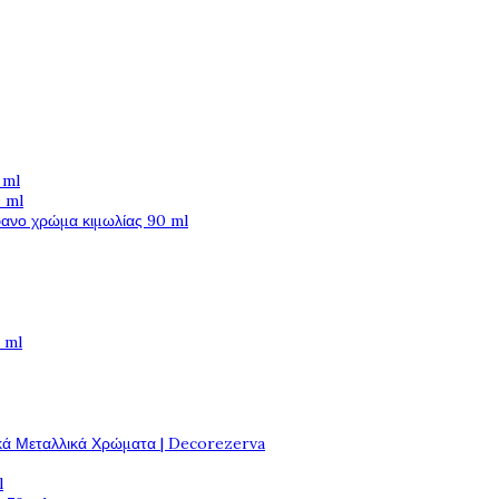
 ml
 ml
φανο χρώμα κιμωλίας 90 ml
 ml
κά Μεταλλικά Χρώματα | Decorezerva
l