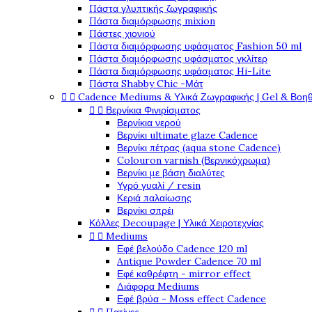
Πάστα γλυπτικής ζωγραφικής
Πάστα διαμόρφωσης mixion
Πάστες χιονιού
Πάστα διαμόρφωσης υφάσματος Fashion 50 ml
Πάστα διαμόρφωσης υφάσματος γκλίτερ
Πάστα διαμόρφωσης υφάσματος Hi-Lite
Πάστα Shabby Chic -Μάτ


Cadence Mediums & Υλικά Ζωγραφικής | Gel & Βοη


Βερνίκια Φινιρίσματος
Βερνίκια νερού
Βερνίκι ultimate glaze Cadence
Βερνίκι πέτρας (aqua stone Cadence)
Colouron varnish (Βερνικόχρωμα)
Βερνίκι με βάση διαλύτες
Υγρό γυαλί / resin
Κεριά παλαίωσης
Βερνίκι σπρέι
Κόλλες Decoupage | Υλικά Χειροτεχνίας


Mediums
Εφέ βελούδο Cadence 120 ml
Antique Powder Cadence 70 ml
Εφέ καθρέφτη - mirror effect
Διάφορα Mediums
Εφέ βρύα - Moss effect Cadence