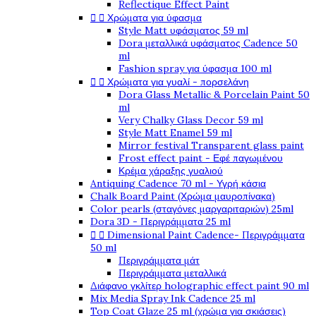
Reflectique Effect Paint


Χρώματα για ύφασμα
Style Matt υφάσματος 59 ml
Dora μεταλλικά υφάσματος Cadence 50
ml
Fashion spray για ύφασμα 100 ml


Χρώματα για γυαλί - πορσελάνη
Dora Glass Metallic & Porcelain Paint 50
ml
Very Chalky Glass Decor 59 ml
Style Matt Enamel 59 ml
Mirror festival Transparent glass paint
Frost effect paint - Εφέ παγωμένου
Κρέμα χάραξης γυαλιού
Antiquing Cadence 70 ml - Υγρή κάσια
Chalk Board Paint (Χρώμα μαυροπίνακα)
Color pearls (σταγόνες μαργαριταριών) 25ml
Dora 3D - Περιγράμματα 25 ml


Dimensional Paint Cadence- Περιγράμματα
50 ml
Περιγράμματα μάτ
Περιγράμματα μεταλλικά
Διάφανο γκλίτερ holographic effect paint 90 ml
Mix Media Spray Ink Cadence 25 ml
Top Coat Glaze 25 ml (χρώμα για σκιάσεις)