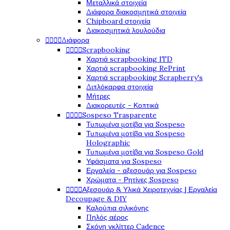
Μεταλλικά στοιχεία
Διάφορα διακοσμητικά στοιχεία
Chipboard στοιχεία
Διακοσμητικά λουλούδια




Διάφορα




Scrapbooking
Χαρτιά scrapbooking ITD
Χαρτιά scrapbooking RePrint
Χαρτιά scrapbooking Scrapberry's
Διπλόκαρφα στοιχεία
Μήτρες
Διακορευτές - Κοπτικά




Sospeso Trasparente
Τυπωμένα μοτίβα για Sospeso
Τυπωμένα μοτίβα για Sospeso
Holographic
Τυπωμένα μοτίβα για Sospeso Gold
Υφάσματα για Sospeso
Εργαλεία - αξεσουάρ για Sospeso
Χρώματα - Ρητίνες Sospeso




Αξεσουάρ & Υλικά Χειροτεχνίας | Εργαλεία
Decoupage & DIY
Καλούπια σιλικόνης
Πηλός αέρος
Σκόνη γκλίττερ Cadence