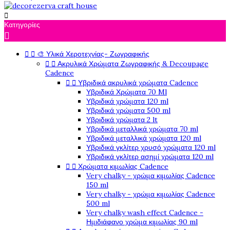

Κατηγορίες



🎨 Υλικά Χεροτεχνίας- Ζωγραφικής


Ακρυλικά Χρώματα Ζωγραφικής & Decoupage
Cadence


Υβριδικά ακρυλικά χρώματα Cadence
Υβριδικά Χρώματα 70 Ml
Υβριδικά χρώματα 120 ml
Υβριδικά χρώματα 500 ml
Υβριδικά χρώματα 2 lt
Υβριδικά μεταλλικά χρώματα 70 ml
Υβριδικά μεταλλικά χρώματα 120 ml
Υβριδικά γκλίτερ χρυσό χρώματα 120 ml
Υβριδικά γκλίτερ ασημί χρώματα 120 ml


Χρώματα κιμωλίας Cadence
Very chalky - χρώμα κιμωλίας Cadence
150 ml
Very chalky - χρώμα κιμωλίας Cadence
500 ml
Very chalky wash effect Cadence -
Ημιδιάφανο χρώμα κιμωλίας 90 ml