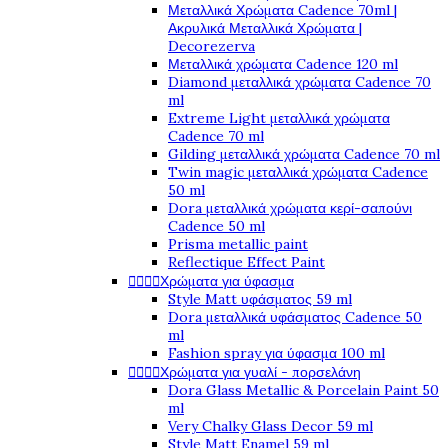
Μεταλλικά Χρώματα Cadence 70ml |
Ακρυλικά Μεταλλικά Χρώματα |
Decorezerva
Μεταλλικά χρώματα Cadence 120 ml
Diamond μεταλλικά χρώματα Cadence 70
ml
Extreme Light μεταλλικά χρώματα
Cadence 70 ml
Gilding μεταλλικά χρώματα Cadence 70 ml
Twin magic μεταλλικά χρώματα Cadence
50 ml
Dora μεταλλικά χρώματα κερί-σαπούνι
Cadence 50 ml
Prisma metallic paint
Reflectique Effect Paint




Χρώματα για ύφασμα
Style Matt υφάσματος 59 ml
Dora μεταλλικά υφάσματος Cadence 50
ml
Fashion spray για ύφασμα 100 ml




Χρώματα για γυαλί - πορσελάνη
Dora Glass Metallic & Porcelain Paint 50
ml
Very Chalky Glass Decor 59 ml
Style Matt Enamel 59 ml