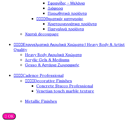
Σφραγίδες - Μελάνια
Διάφορα
Προωθητικά προϊόντα




Θεματικές κατηγορίες
Χριστουγεννιάτικα προϊόντα
Πασχαλινά προϊόντα
Χαρτιά decoupage




Επαγγελματικά Ακρυλικά Χρώματα | Heavy Body & Artist
Quality
Heavy Body Ακρυλικά Χρώματα
Acrylic Gels & Mediums
Gesso & Αστάρια Ζωγραφικής




Cadence Professional




Decorative Finishes
Concrete Stucco Professional
Venetian touch marble texture
Metallic Finishes

OK