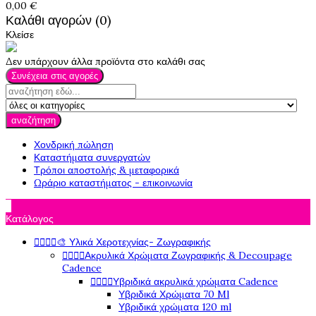
0,00 €
Καλάθι αγορών (0)
Κλείσε
Δεν υπάρχουν άλλα προϊόντα στο καλάθι σας
Συνέχεια στις αγορές
αναζήτηση
Χονδρική πώληση
Καταστήματα συνεργατών
Τρόποι αποστολής & μεταφορικά
Ωράριο καταστήματος - επικοινωνία

Κατάλογος




🎨 Υλικά Χεροτεχνίας- Ζωγραφικής




Ακρυλικά Χρώματα Ζωγραφικής & Decoupage
Cadence




Υβριδικά ακρυλικά χρώματα Cadence
Υβριδικά Χρώματα 70 Ml
Υβριδικά χρώματα 120 ml