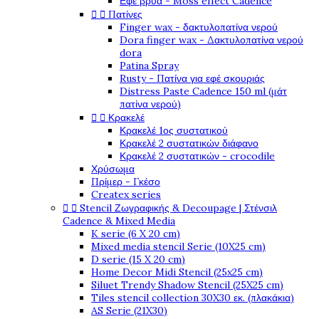
Εφέ βρύα - Moss effect Cadence


Πατίνες
Finger wax - δακτυλοπατίνα νερού
Dora finger wax - Δακτυλοπατίνα νερού
dora
Patina Spray
Rusty - Πατίνα για εφέ σκουριάς
Distress Paste Cadence 150 ml (μάτ
πατίνα νερού)


Κρακελέ
Κρακελέ 1ος συστατικού
Κρακελέ 2 συστατικών διάφανο
Κρακελέ 2 συστατικών - crocodile
Χρύσωμα
Πρίμερ - Γκέσο
Createx series


Stencil Ζωγραφικής & Decoupage | Στένσιλ
Cadence & Mixed Media
K serie (6 X 20 cm)
Mixed media stencil Serie (10X25 cm)
D serie (15 X 20 cm)
Home Decor Midi Stencil (25x25 cm)
Siluet Trendy Shadow Stencil (25X25 cm)
Tiles stencil collection 30X30 εκ. (πλακάκια)
AS Serie (21X30)