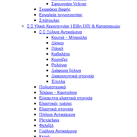
Σφουγγάρι Velour
Σκαφάκια βαφής
Εργαλεία τεχνοτροπίας
Σπάτουλες


Υλικά Χειροτεχνίας | Είδη DIY & Κατασκευών


Ξύλινα Αντικείμενα
Κουτιά - Μπαούλα
Δίσκοι
Πάνελ
Καβαλέτα
Κορνίζες
Ρολόγια
Διάφορα ξύλινα
Διακοσμητικά στοιχεία
Έπιπλα
Πολυεστερικά
Τελάρα - Καρτολίνα
Εύκαμπτα ελαστικά στοιχεία
Ελαστικές τρέσες
Ελαστικά στοιχεία
Πήλινα Αντικείμενα
Plexiglass
Φελιζόλ
Γυάλινα Αντικείμενα
Κεριά