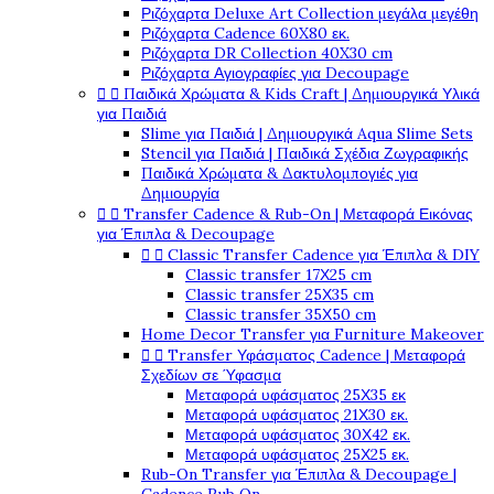
Ριζόχαρτα Deluxe Art Collection μεγάλα μεγέθη
Ριζόχαρτα Cadence 60X80 εκ.
Ριζόχαρτα DR Collection 40X30 cm
Ριζόχαρτα Αγιογραφίες για Decoupage


Παιδικά Χρώματα & Kids Craft | Δημιουργικά Υλικά
για Παιδιά
Slime για Παιδιά | Δημιουργικά Aqua Slime Sets
Stencil για Παιδιά | Παιδικά Σχέδια Ζωγραφικής
Παιδικά Χρώματα & Δακτυλομπογιές για
Δημιουργία


Transfer Cadence & Rub-On | Μεταφορά Εικόνας
για Έπιπλα & Decoupage


Classic Transfer Cadence για Έπιπλα & DIY
Classic transfer 17Χ25 cm
Classic transfer 25Χ35 cm
Classic transfer 35Χ50 cm
Home Decor Transfer για Furniture Makeover


Transfer Υφάσματος Cadence | Μεταφορά
Σχεδίων σε Ύφασμα
Μεταφορά υφάσματος 25Χ35 εκ
Μεταφορά υφάσματος 21Χ30 εκ.
Μεταφορά υφάσματος 30Χ42 εκ.
Μεταφορά υφάσματος 25Χ25 εκ.
Rub-On Transfer για Έπιπλα & Decoupage |