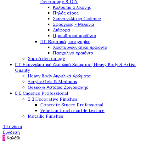
Decoupage & DIY
Καλούπια σιλικόνης
Πηλός αέρος
Σκόνη γκλίττερ Cadence
Σφραγίδες - Μελάνια
Διάφορα
Προωθητικά προϊόντα


Θεματικές κατηγορίες
Χριστουγεννιάτικα προϊόντα
Πασχαλινά προϊόντα
Χαρτιά decoupage


Επαγγελματικά Ακρυλικά Χρώματα | Heavy Body & Artist
Quality
Heavy Body Ακρυλικά Χρώματα
Acrylic Gels & Mediums
Gesso & Αστάρια Ζωγραφικής


Cadence Professional


Decorative Finishes
Concrete Stucco Professional
Venetian touch marble texture
Metallic Finishes

Σύνδεση
Σύνδεση
0
Καλάθι