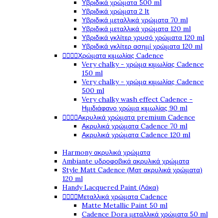
Υβριδικά χρώματα 500 ml
Υβριδικά χρώματα 2 lt
Υβριδικά μεταλλικά χρώματα 70 ml
Υβριδικά μεταλλικά χρώματα 120 ml
Υβριδικά γκλίτερ χρυσό χρώματα 120 ml
Υβριδικά γκλίτερ ασημί χρώματα 120 ml




Χρώματα κιμωλίας Cadence
Very chalky - χρώμα κιμωλίας Cadence
150 ml
Very chalky - χρώμα κιμωλίας Cadence
500 ml
Very chalky wash effect Cadence -
Ημιδιάφανο χρώμα κιμωλίας 90 ml




Ακρυλικά χρώματα premium Cadence
Ακρυλικά χρώματα Cadence 70 ml
Ακρυλικά χρώματα Cadence 120 ml
Harmony ακρυλικά χρώματα
Ambiante υδροφοβικά ακρυλικά χρώματα
Style Matt Cadence (Ματ ακρυλικά χρώματα)
120 ml
Handy Lacquered Paint (Λάκα)




Μεταλλικά χρώματα Cadence
Matte Metallic Paint 50 ml
Cadence Dora μεταλλικά χρώματα 50 ml