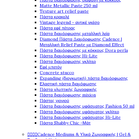
Πάστα διαμόρφωσης διάφανη με κόκκους
Matte Metallic Paste 250 ml
Texture art relief paste
Πάστα κρακελέ
Vintage legend - αντικέ γκέσο
Πάστα εφέ πέτρας
Πάστα διαμόρφωσης μεταλλική λεία
Diamond Πάστα Διαμόρφωσης Cadence |
Μεταλλική Relief Paste με Diamond Effect
Πάστα διαμόρφωσης με κόκκους Dora perla
Πάστα διαμόρφωσης Hi-Lite
Πάστα διαμόρφωσης γκλίτερ
Εφέ μπετόν
Concrete stucco
Expanding (διογκωτική) πάστα διαμόρφωσης
Ελαστική πάστα διαμόφωσης
Πάστα γλυπτικής ζωγραφικής
Πάστα διαμόρφωσης mixion
Πάστες χιονιού
Πάστα διαμόρφωσης υφάσματος Fashion 50 ml
Πάστα διαμόρφωσης υφάσματος γκλίτερ
Πάστα διαμόρφωσης υφάσματος Hi-Lite
Πάστα Shabby Chic -Μάτ




Cadence Mediums & Υλικά Ζωγραφικής | Gel &