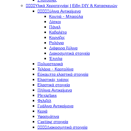
Σπάτουλες




Υλικά Χειροτεχνίας | Είδη DIY & Κατασκευών




Ξύλινα Αντικείμενα
Κουτιά - Μπαούλα
Δίσκοι
Πάνελ
Καβαλέτα
Κορνίζες
Ρολόγια
Διάφορα ξύλινα
Διακοσμητικά στοιχεία
Έπιπλα
Πολυεστερικά
Τελάρα - Καρτολίνα
Εύκαμπτα ελαστικά στοιχεία
Ελαστικές τρέσες
Ελαστικά στοιχεία
Πήλινα Αντικείμενα
Plexiglass
Φελιζόλ
Γυάλινα Αντικείμενα
Κεριά
Υφασμάτινα
Casting στοιχεία




Διακοσμητικά στοιχεία