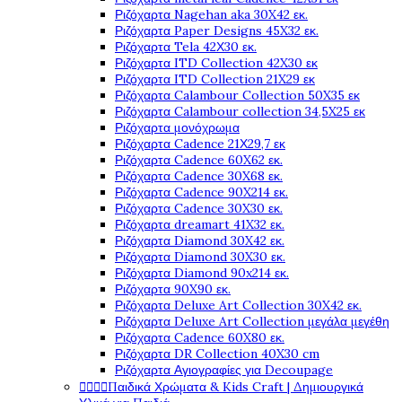
Ριζόχαρτα Nagehan aka 30X42 εκ.
Ριζόχαρτα Paper Designs 45X32 εκ.
Ριζόχαρτα Tela 42Χ30 εκ.
Ριζόχαρτα ITD Collection 42X30 εκ
Ριζόχαρτα ITD Collection 21X29 εκ
Ριζόχαρτα Calambour Collection 50X35 εκ
Ριζόχαρτα Calambour collection 34,5X25 εκ
Ριζόχαρτα μονόχρωμα
Ριζόχαρτα Cadence 21Χ29,7 εκ
Ριζόχαρτα Cadence 60X62 εκ.
Ριζόχαρτα Cadence 30X68 εκ.
Ριζόχαρτα Cadence 90X214 εκ.
Ριζόχαρτα Cadence 30X30 εκ.
Ριζόχαρτα dreamart 41X32 εκ.
Ριζόχαρτα Diamond 30X42 εκ.
Ριζόχαρτα Diamond 30X30 εκ.
Ριζόχαρτα Diamond 90x214 εκ.
Ριζόχαρτα 90X90 εκ.
Ριζόχαρτα Deluxe Art Collection 30X42 εκ.
Ριζόχαρτα Deluxe Art Collection μεγάλα μεγέθη
Ριζόχαρτα Cadence 60X80 εκ.
Ριζόχαρτα DR Collection 40X30 cm
Ριζόχαρτα Αγιογραφίες για Decoupage




Παιδικά Χρώματα & Kids Craft | Δημιουργικά