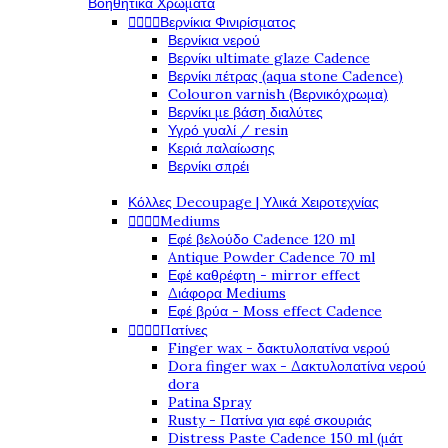
Βοηθητικά Χρώματα




Βερνίκια Φινιρίσματος
Βερνίκια νερού
Βερνίκι ultimate glaze Cadence
Βερνίκι πέτρας (aqua stone Cadence)
Colouron varnish (Βερνικόχρωμα)
Βερνίκι με βάση διαλύτες
Υγρό γυαλί / resin
Κεριά παλαίωσης
Βερνίκι σπρέι
Κόλλες Decoupage | Υλικά Χειροτεχνίας




Mediums
Εφέ βελούδο Cadence 120 ml
Antique Powder Cadence 70 ml
Εφέ καθρέφτη - mirror effect
Διάφορα Mediums
Εφέ βρύα - Moss effect Cadence




Πατίνες
Finger wax - δακτυλοπατίνα νερού
Dora finger wax - Δακτυλοπατίνα νερού
dora
Patina Spray
Rusty - Πατίνα για εφέ σκουριάς
Distress Paste Cadence 150 ml (μάτ