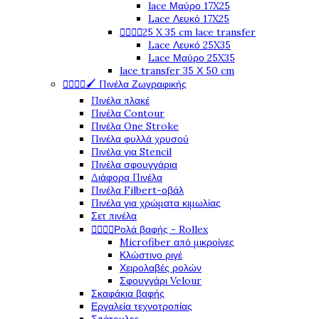
lace Μαύρο 17X25
Lace Λευκό 17X25




25 X 35 cm lace transfer
Lace Λευκό 25X35
Lace Μαύρο 25X35
lace transfer 35 Χ 50 cm




🖌️ Πινέλα Ζωγραφικής
Πινέλα πλακέ
Πινέλα Contour
Πινέλα One Stroke
Πινέλα φυλλά χρυσού
Πινέλα για Stencil
Πινέλα σφουγγάρια
Διάφορα Πινέλα
Πινέλα Filbert-οβάλ
Πινέλα για χρώματα κιμωλίας
Σετ πινέλα




Ρολά βαφής - Rollex
Microfiber από μικροίνες
Κλώστινο ριγέ
Χειρολαβές ρολών
Σφουγγάρι Velour
Σκαφάκια βαφής
Εργαλεία τεχνοτροπίας