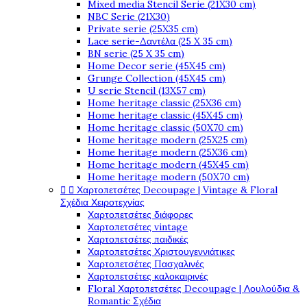
Mixed media Stencil Serie (21X30 cm)
NBC Serie (21X30)
Private serie (25X35 cm)
Lace serie-Δαντέλα (25 X 35 cm)
BN serie (25 X 35 cm)
Home Decor serie (45X45 cm)
Grunge Collection (45X45 cm)
U serie Stencil (13X57 cm)
Home heritage classic (25X36 cm)
Home heritage classic (45X45 cm)
Home heritage classic (50X70 cm)
Home heritage modern (25X25 cm)
Home heritage modern (25X36 cm)
Home heritage modern (45X45 cm)
Home heritage modern (50X70 cm)


Χαρτοπετσέτες Decoupage | Vintage & Floral
Σχέδια Χειροτεχνίας
Χαρτοπετσέτες διάφορες
Χαρτοπετσέτες vintage
Χαρτοπετσέτες παιδικές
Χαρτοπετσέτες Χριστουγεννιάτικες
Χαρτοπετσέτες Πασχαλινές
Χαρτοπετσέτες καλοκαιρινές
Floral Χαρτοπετσέτες Decoupage | Λουλούδια &
Romantic Σχέδια