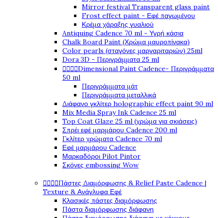
Mirror festival Transparent glass paint
Frost effect paint - Εφέ παγωμένου
Κρέμα χάραξης γυαλιού
Antiquing Cadence 70 ml - Υγρή κάσια
Chalk Board Paint (Χρώμα μαυροπίνακα)
Color pearls (σταγόνες μαργαριταριών) 25ml
Dora 3D - Περιγράμματα 25 ml




Dimensional Paint Cadence- Περιγράμματα
50 ml
Περιγράμματα μάτ
Περιγράμματα μεταλλικά
Διάφανο γκλίτερ holographic effect paint 90 ml
Mix Media Spray Ink Cadence 25 ml
Top Coat Glaze 25 ml (χρώμα για σκιάσεις)
Σπρέι εφέ μαρμάρου Cadence 200 ml
Γκλίτερ χρώματα Cadence 70 ml
Εφέ μαρμάρου Cadence
Μαρκαδόροι Pilot Pintor
Σκόνες embossing Wow




Πάστες Διαμόρφωσης & Relief Paste Cadence |
Texture & Ανάγλυφα Εφέ
Κλασικές πάστες διαμόρφωσης
Πάστα διαμόρφωσης διάφανη