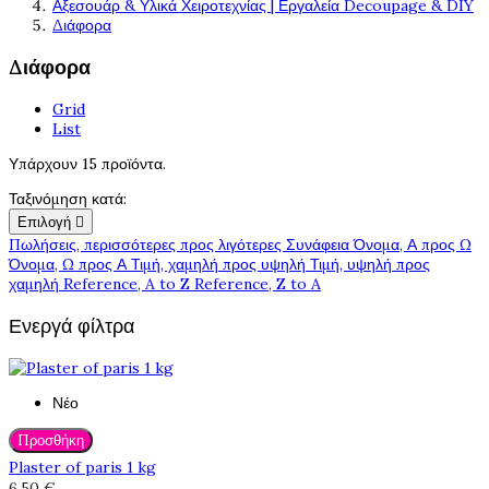
Αξεσουάρ & Υλικά Χειροτεχνίας | Εργαλεία Decoupage & DIY
Διάφορα
Διάφορα
Grid
List
Υπάρχουν 15 προϊόντα.
Ταξινόμηση κατά:
Επιλογή

Πωλήσεις, περισσότερες προς λιγότερες
Συνάφεια
Όνομα, Α προς Ω
Όνομα, Ω προς Α
Τιμή, χαμηλή προς υψηλή
Τιμή, υψηλή προς
χαμηλή
Reference, A to Z
Reference, Z to A
Ενεργά φίλτρα
Νέο
Προσθήκη
Plaster of paris 1 kg
6,50 €