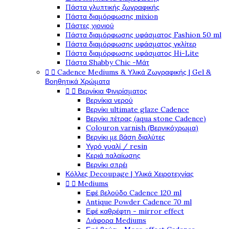
Πάστα γλυπτικής ζωγραφικής
Πάστα διαμόρφωσης mixion
Πάστες χιονιού
Πάστα διαμόρφωσης υφάσματος Fashion 50 ml
Πάστα διαμόρφωσης υφάσματος γκλίτερ
Πάστα διαμόρφωσης υφάσματος Hi-Lite
Πάστα Shabby Chic -Μάτ


Cadence Mediums & Υλικά Ζωγραφικής | Gel &
Βοηθητικά Χρώματα


Βερνίκια Φινιρίσματος
Βερνίκια νερού
Βερνίκι ultimate glaze Cadence
Βερνίκι πέτρας (aqua stone Cadence)
Colouron varnish (Βερνικόχρωμα)
Βερνίκι με βάση διαλύτες
Υγρό γυαλί / resin
Κεριά παλαίωσης
Βερνίκι σπρέι
Κόλλες Decoupage | Υλικά Χειροτεχνίας


Mediums
Εφέ βελούδο Cadence 120 ml
Antique Powder Cadence 70 ml
Εφέ καθρέφτη - mirror effect
Διάφορα Mediums