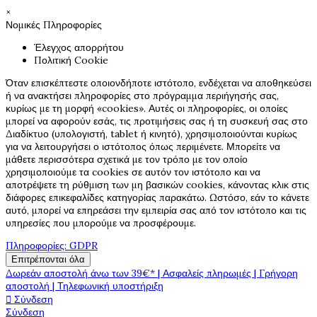
×
Νομικές Πληροφορίες
Έλεγχος απορρήτου
Πολιτική Cookie
Όταν επισκέπτεστε οποιονδήποτε ιστότοπο, ενδέχεται να αποθηκεύσει
ή να ανακτήσει πληροφορίες στο πρόγραμμα περιήγησής σας,
κυρίως με τη μορφή «cookies». Αυτές οι πληροφορίες, οι οποίες
μπορεί να αφορούν εσάς, τις προτιμήσεις σας ή τη συσκευή σας στο
Διαδίκτυο (υπολογιστή, tablet ή κινητό), χρησιμοποιούνται κυρίως
για να λειτουργήσει ο ιστότοπος όπως περιμένετε. Μπορείτε να
μάθετε περισσότερα σχετικά με τον τρόπο με τον οποίο
χρησιμοποιούμε τα cookies σε αυτόν τον ιστότοπο και να
αποτρέψετε τη ρύθμιση των μη βασικών cookies, κάνοντας κλικ στις
διάφορες επικεφαλίδες κατηγορίας παρακάτω. Ωστόσο, εάν το κάνετε
αυτό, μπορεί να επηρεάσει την εμπειρία σας από τον ιστότοπο και τις
υπηρεσίες που μπορούμε να προσφέρουμε.
Πληροφορίες: GDPR
Επιτρέπονται όλα
Δωρεάν αποστολή άνω των 39€* | Ασφαλείς πληρωμές | Γρήγορη
αποστολή | Τηλεφωνική υποστήριξη

Σύνδεση
Σύνδεση