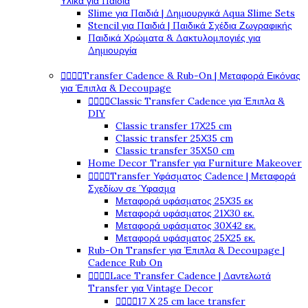
Υλικά για Παιδιά
Slime για Παιδιά | Δημιουργικά Aqua Slime Sets
Stencil για Παιδιά | Παιδικά Σχέδια Ζωγραφικής
Παιδικά Χρώματα & Δακτυλομπογιές για
Δημιουργία




Transfer Cadence & Rub-On | Μεταφορά Εικόνας
για Έπιπλα & Decoupage




Classic Transfer Cadence για Έπιπλα &
DIY
Classic transfer 17Χ25 cm
Classic transfer 25Χ35 cm
Classic transfer 35Χ50 cm
Home Decor Transfer για Furniture Makeover




Transfer Υφάσματος Cadence | Μεταφορά
Σχεδίων σε Ύφασμα
Μεταφορά υφάσματος 25Χ35 εκ
Μεταφορά υφάσματος 21Χ30 εκ.
Μεταφορά υφάσματος 30Χ42 εκ.
Μεταφορά υφάσματος 25Χ25 εκ.
Rub-On Transfer για Έπιπλα & Decoupage |
Cadence Rub On




Lace Transfer Cadence | Δαντελωτά
Transfer για Vintage Decor




17 Χ 25 cm lace transfer