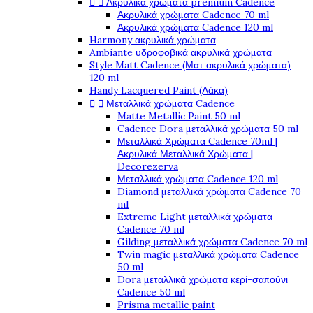


Ακρυλικά χρώματα premium Cadence
Ακρυλικά χρώματα Cadence 70 ml
Ακρυλικά χρώματα Cadence 120 ml
Harmony ακρυλικά χρώματα
Ambiante υδροφοβικά ακρυλικά χρώματα
Style Matt Cadence (Ματ ακρυλικά χρώματα)
120 ml
Handy Lacquered Paint (Λάκα)


Μεταλλικά χρώματα Cadence
Matte Metallic Paint 50 ml
Cadence Dora μεταλλικά χρώματα 50 ml
Μεταλλικά Χρώματα Cadence 70ml |
Ακρυλικά Μεταλλικά Χρώματα |
Decorezerva
Μεταλλικά χρώματα Cadence 120 ml
Diamond μεταλλικά χρώματα Cadence 70
ml
Extreme Light μεταλλικά χρώματα
Cadence 70 ml
Gilding μεταλλικά χρώματα Cadence 70 ml
Twin magic μεταλλικά χρώματα Cadence
50 ml
Dora μεταλλικά χρώματα κερί-σαπούνι
Cadence 50 ml
Prisma metallic paint