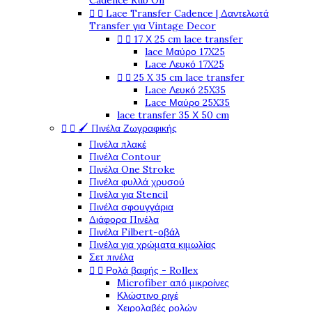
Cadence Rub On


Lace Transfer Cadence | Δαντελωτά
Transfer για Vintage Decor


17 Χ 25 cm lace transfer
lace Μαύρο 17X25
Lace Λευκό 17X25


25 X 35 cm lace transfer
Lace Λευκό 25X35
Lace Μαύρο 25X35
lace transfer 35 Χ 50 cm


🖌️ Πινέλα Ζωγραφικής
Πινέλα πλακέ
Πινέλα Contour
Πινέλα One Stroke
Πινέλα φυλλά χρυσού
Πινέλα για Stencil
Πινέλα σφουγγάρια
Διάφορα Πινέλα
Πινέλα Filbert-οβάλ
Πινέλα για χρώματα κιμωλίας
Σετ πινέλα


Ρολά βαφής - Rollex
Microfiber από μικροίνες
Κλώστινο ριγέ
Χειρολαβές ρολών