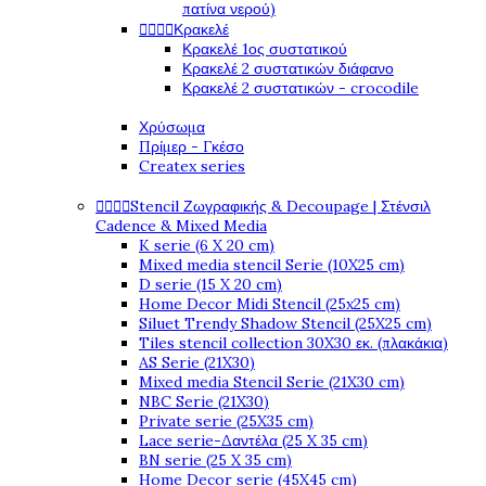
πατίνα νερού)




Κρακελέ
Κρακελέ 1ος συστατικού
Κρακελέ 2 συστατικών διάφανο
Κρακελέ 2 συστατικών - crocodile
Χρύσωμα
Πρίμερ - Γκέσο
Createx series




Stencil Ζωγραφικής & Decoupage | Στένσιλ
Cadence & Mixed Media
K serie (6 X 20 cm)
Mixed media stencil Serie (10X25 cm)
D serie (15 X 20 cm)
Home Decor Midi Stencil (25x25 cm)
Siluet Trendy Shadow Stencil (25X25 cm)
Tiles stencil collection 30X30 εκ. (πλακάκια)
AS Serie (21X30)
Mixed media Stencil Serie (21X30 cm)
NBC Serie (21X30)
Private serie (25X35 cm)
Lace serie-Δαντέλα (25 X 35 cm)
BN serie (25 X 35 cm)
Home Decor serie (45X45 cm)