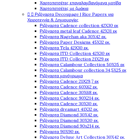
Χαρτοπετσέτες επαναλαμβανόμενα μοτίβα
Χαρτοπετσέτες με ζωάκια


Ριζόχαρτα Decoupage | Rice Papers για
Χειροτεχνία & Δημιουργίες
Ριζόχαρτα Cadence collection 42X30 εκ
Ριζόχαρτα metal leaf Cadence 42X31 εκ
Ριζόχαρτα Nagehan aka 30X42 εκ.
Ριζόχαρτα Paper Designs 45X32 εκ.
Ριζόχαρτα Tela 42Χ30 εκ.
Ριζόχαρτα ITD Collection 42X30 εκ
Ριζόχαρτα ITD Collection 21X29 εκ
Ριζόχαρτα Calambour Collection 50X35 εκ
Ριζόχαρτα Calambour collection 34,5X25 εκ
Ριζόχαρτα μονόχρωμα
Ριζόχαρτα Cadence 21Χ29,7 εκ
Ριζόχαρτα Cadence 60X62 εκ.
Ριζόχαρτα Cadence 30X68 εκ.
Ριζόχαρτα Cadence 90X214 εκ.
Ριζόχαρτα Cadence 30X30 εκ.
Ριζόχαρτα dreamart 41X32 εκ.
Ριζόχαρτα Diamond 30X42 εκ.
Ριζόχαρτα Diamond 30X30 εκ.
Ριζόχαρτα Diamond 90x214 εκ.
Ριζόχαρτα 90X90 εκ.
Ριζόχαρτα Deluxe Art Collection 30X42 εκ.