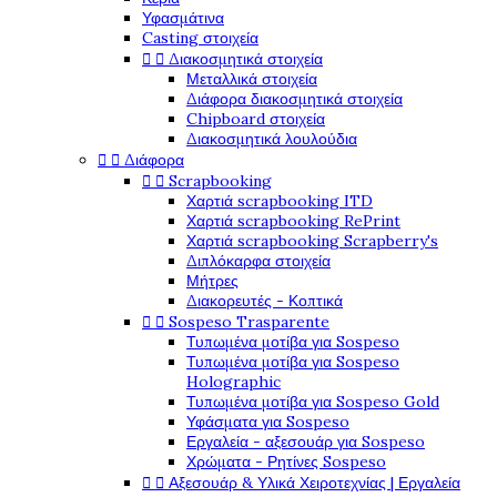
Υφασμάτινα
Casting στοιχεία


Διακοσμητικά στοιχεία
Μεταλλικά στοιχεία
Διάφορα διακοσμητικά στοιχεία
Chipboard στοιχεία
Διακοσμητικά λουλούδια


Διάφορα


Scrapbooking
Χαρτιά scrapbooking ITD
Χαρτιά scrapbooking RePrint
Χαρτιά scrapbooking Scrapberry's
Διπλόκαρφα στοιχεία
Μήτρες
Διακορευτές - Κοπτικά


Sospeso Trasparente
Τυπωμένα μοτίβα για Sospeso
Τυπωμένα μοτίβα για Sospeso
Holographic
Τυπωμένα μοτίβα για Sospeso Gold
Υφάσματα για Sospeso
Εργαλεία - αξεσουάρ για Sospeso
Χρώματα - Ρητίνες Sospeso


Αξεσουάρ & Υλικά Χειροτεχνίας | Εργαλεία