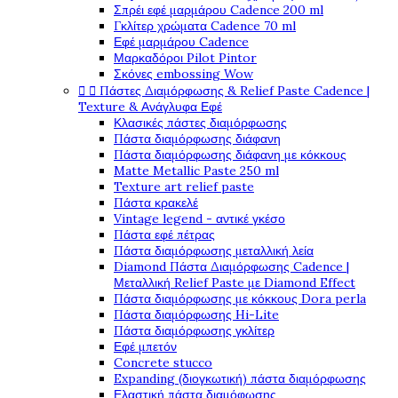
Σπρέι εφέ μαρμάρου Cadence 200 ml
Γκλίτερ χρώματα Cadence 70 ml
Εφέ μαρμάρου Cadence
Μαρκαδόροι Pilot Pintor
Σκόνες embossing Wow


Πάστες Διαμόρφωσης & Relief Paste Cadence |
Texture & Ανάγλυφα Εφέ
Κλασικές πάστες διαμόρφωσης
Πάστα διαμόρφωσης διάφανη
Πάστα διαμόρφωσης διάφανη με κόκκους
Matte Metallic Paste 250 ml
Texture art relief paste
Πάστα κρακελέ
Vintage legend - αντικέ γκέσο
Πάστα εφέ πέτρας
Πάστα διαμόρφωσης μεταλλική λεία
Diamond Πάστα Διαμόρφωσης Cadence |
Μεταλλική Relief Paste με Diamond Effect
Πάστα διαμόρφωσης με κόκκους Dora perla
Πάστα διαμόρφωσης Hi-Lite
Πάστα διαμόρφωσης γκλίτερ
Εφέ μπετόν
Concrete stucco
Expanding (διογκωτική) πάστα διαμόρφωσης
Ελαστική πάστα διαμόφωσης