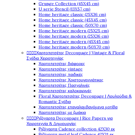
Grunge Collection (45X45 cm)
U serie Stencil (13X57 cm)
Home heritage classic (25X36 cm)
Home heritage classic (45X45 cm)
Home heritage classic (50X70 cm)
Home heritage modern (25X25 cm)
Home heritage modern (25X36 cm)
Home heritage modern (45X45 cm)
Home heritage modern (50X70 cm)




Χαρτοπετσέτες Decoupage | Vintage & Floral
Σχέδια Χειροτεχνίας
Χαρτοπετσέτες διάφορες
Χαρτοπετσέτες vintage
Χαρτοπετσέτες παιδικές
Χαρτοπετσέτες Χριστουγεννιάτικες
Χαρτοπετσέτες Πασχαλινές
Χαρτοπετσέτες καλοκαιρινές
Floral Χαρτοπετσέτες Decoupage | Λουλούδια &
Romantic Σχέδια
Χαρτοπετσέτες επαναλαμβανόμενα μοτίβα
Χαρτοπετσέτες με ζωάκια




Ριζόχαρτα Decoupage | Rice Papers για
Χειροτεχνία & Δημιουργίες
Ριζόχαρτα Cadence collection 42X30 εκ
Ριζόχαρτα metal leaf Cadence 42X31 εκ