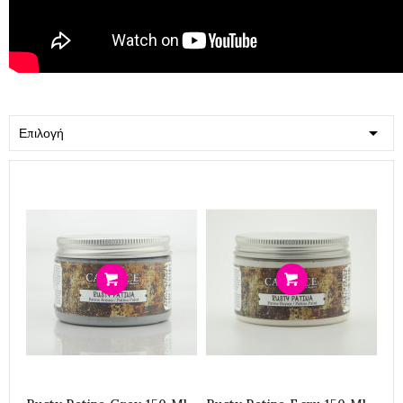

Επιλογή
Προσθήκη
Προσθήκη