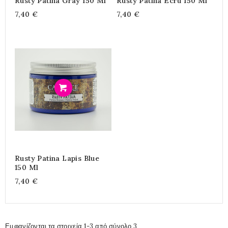
Rusty Patina Gray 150 Ml
Rusty Patina Ecru 150 Ml
7,40 €
7,40 €
Προσθήκη
Rusty Patina Lapis Blue
150 Ml
7,40 €
Εμφανίζονται τα στοιχεία 1-3 από σύνολο 3