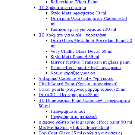
Reflectique Effect Paint


Χρώματα για ύφασμα
Style Matt υφάσματος 59 ml
Dora μεταλλικά υφάσματος Cadence 50
ml
Fashion spray για ύφασμα 100 ml


Χρώματα για γυαλί - πορσελάνη
Dora Glass Metallic & Porcelain Paint 50
ml
Very Chalky Glass Decor 59 ml
Style Matt Enamel 59 ml
Mirror festival Transparent glass paint
Frost effect paint - Εφέ παγωμένου
Κρέμα χάραξης γυαλιού
Antiquing Cadence 70 ml - Υγρή κάσια
Chalk Board Paint (Χρώμα μαυροπίνακα)
Color pearls (σταγόνες μαργαριταριών) 25ml
Dora 3D - Περιγράμματα 25 ml


Dimensional Paint Cadence- Περιγράμματα
50 ml
Περιγράμματα μάτ
Περιγράμματα μεταλλικά
Διάφανο γκλίτερ holographic effect paint 90 ml
Mix Media Spray Ink Cadence 25 ml
Top Coat Glaze 25 ml (χρώμα για σκιάσεις)