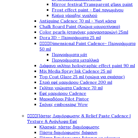
Mirror festival Transparent glass paint
Frost effect paint - Εφέ παγωμένου
Κρέμα χάραξης γυαλιού
Antiquing Cadence 70 ml - Υγρή κάσια
Chalk Board Paint (Χρώμα μαυροπίνακα)
Color pearls (σταγόνες μαργαριταριών) 25ml
Dora 3D - Περιγράμματα 25 ml




Dimensional Paint Cadence- Περιγράμματα
50 ml
Περιγράμματα μάτ
Περιγράμματα μεταλλικά
Διάφανο γκλίτερ holographic effect paint 90 ml
Mix Media Spray Ink Cadence 25 ml
Top Coat Glaze 25 ml (χρώμα για σκιάσεις)
Σπρέι εφέ μαρμάρου Cadence 200 ml
Γκλίτερ χρώματα Cadence 70 ml
Εφέ μαρμάρου Cadence
Μαρκαδόροι Pilot Pintor
Σκόνες embossing Wow




Πάστες Διαμόρφωσης & Relief Paste Cadence |
Texture & Ανάγλυφα Εφέ
Κλασικές πάστες διαμόρφωσης
Πάστα διαμόρφωσης διάφανη