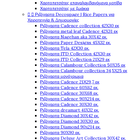
Χαρτοπετσέτες επαναλαμβανόμενα μοτίβα
Χαρτοπετσέτες με ζωάκια


Ριζόχαρτα Decoupage | Rice Papers για
Χειροτεχνία & Δημιουργίες
Ριζόχαρτα Cadence collection 42X30 εκ
Ριζόχαρτα metal leaf Cadence 42X31 εκ
Ριζόχαρτα Nagehan aka 30X42 εκ.
Ριζόχαρτα Paper Designs 45X32 εκ.
Ριζόχαρτα Tela 42Χ30 εκ.
Ριζόχαρτα ITD Collection 42X30 εκ
Ριζόχαρτα ITD Collection 21X29 εκ
Ριζόχαρτα Calambour Collection 50X35 εκ
Ριζόχαρτα Calambour collection 34,5X25 εκ
Ριζόχαρτα μονόχρωμα
Ριζόχαρτα Cadence 21Χ29,7 εκ
Ριζόχαρτα Cadence 60X62 εκ.
Ριζόχαρτα Cadence 30X68 εκ.
Ριζόχαρτα Cadence 90X214 εκ.
Ριζόχαρτα Cadence 30X30 εκ.
Ριζόχαρτα dreamart 41X32 εκ.
Ριζόχαρτα Diamond 30X42 εκ.
Ριζόχαρτα Diamond 30X30 εκ.
Ριζόχαρτα Diamond 90x214 εκ.
Ριζόχαρτα 90X90 εκ.
Ριζόχαρτα Deluxe Art Collection 30X42 εκ.