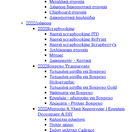
Μεταλλικά στοιχεία
Διάφορα διακοσμητικά στοιχεία
Chipboard στοιχεία
Διακοσμητικά λουλούδια




Διάφορα




Scrapbooking
Χαρτιά scrapbooking ITD
Χαρτιά scrapbooking RePrint
Χαρτιά scrapbooking Scrapberry's
Διπλόκαρφα στοιχεία
Μήτρες
Διακορευτές - Κοπτικά




Sospeso Trasparente
Τυπωμένα μοτίβα για Sospeso
Τυπωμένα μοτίβα για Sospeso
Holographic
Τυπωμένα μοτίβα για Sospeso Gold
Υφάσματα για Sospeso
Εργαλεία - αξεσουάρ για Sospeso
Χρώματα - Ρητίνες Sospeso




Αξεσουάρ & Υλικά Χειροτεχνίας | Εργαλεία
Decoupage & DIY
Καλούπια σιλικόνης
Πηλός αέρος
Σκόνη γκλίττερ Cadence