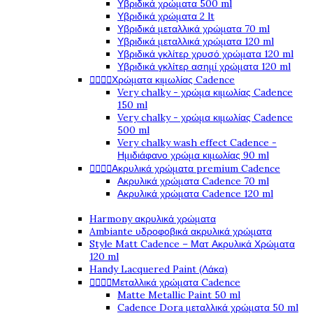
Υβριδικά χρώματα 500 ml
Υβριδικά χρώματα 2 lt
Υβριδικά μεταλλικά χρώματα 70 ml
Υβριδικά μεταλλικά χρώματα 120 ml
Υβριδικά γκλίτερ χρυσό χρώματα 120 ml
Υβριδικά γκλίτερ ασημί χρώματα 120 ml




Χρώματα κιμωλίας Cadence
Very chalky - χρώμα κιμωλίας Cadence
150 ml
Very chalky - χρώμα κιμωλίας Cadence
500 ml
Very chalky wash effect Cadence -
Ημιδιάφανο χρώμα κιμωλίας 90 ml




Ακρυλικά χρώματα premium Cadence
Ακρυλικά χρώματα Cadence 70 ml
Ακρυλικά χρώματα Cadence 120 ml
Harmony ακρυλικά χρώματα
Ambiante υδροφοβικά ακρυλικά χρώματα
Style Matt Cadence – Ματ Ακρυλικά Χρώματα
120 ml
Handy Lacquered Paint (Λάκα)




Μεταλλικά χρώματα Cadence
Matte Metallic Paint 50 ml
Cadence Dora μεταλλικά χρώματα 50 ml