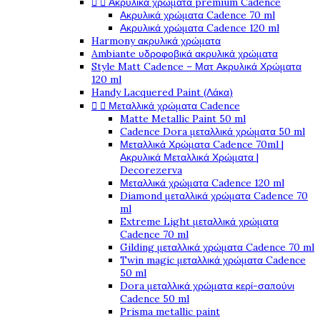


Ακρυλικά χρώματα premium Cadence
Ακρυλικά χρώματα Cadence 70 ml
Ακρυλικά χρώματα Cadence 120 ml
Harmony ακρυλικά χρώματα
Ambiante υδροφοβικά ακρυλικά χρώματα
Style Matt Cadence – Ματ Ακρυλικά Χρώματα
120 ml
Handy Lacquered Paint (Λάκα)


Μεταλλικά χρώματα Cadence
Matte Metallic Paint 50 ml
Cadence Dora μεταλλικά χρώματα 50 ml
Μεταλλικά Χρώματα Cadence 70ml |
Ακρυλικά Μεταλλικά Χρώματα |
Decorezerva
Μεταλλικά χρώματα Cadence 120 ml
Diamond μεταλλικά χρώματα Cadence 70
ml
Extreme Light μεταλλικά χρώματα
Cadence 70 ml
Gilding μεταλλικά χρώματα Cadence 70 ml
Twin magic μεταλλικά χρώματα Cadence
50 ml
Dora μεταλλικά χρώματα κερί-σαπούνι
Cadence 50 ml
Prisma metallic paint