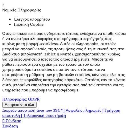
×
Νομικές Πληροφορίες
Έλεγχος απορρήτου
Πολιτική Cookie
Όταν επισκέπτεστε οποιονδήποτε ιστότοπο, ενδέχεται να αποθηκεύσει
ή να ανακτήσει πληροφορίες στο πρόγραμμα περιήγησής σας,
κυρίως με τη μορφή «cookies». Αυτές οι πληροφορίες, οι οποίες
μπορεί να αφορούν εσάς, τις προτιμήσεις σας ή τη συσκευή σας στο
Διαδίκτυο (υπολογιστή, tablet ή κινητό), χρησιμοποιούνται κυρίως
για να λειτουργήσει ο ιστότοπος όπως περιμένετε. Μπορείτε να
μάθετε περισσότερα σχετικά με τον τρόπο με τον οποίο
χρησιμοποιούμε τα cookies σε αυτόν τον ιστότοπο και να
αποτρέψετε τη ρύθμιση των μη βασικών cookies, κάνοντας κλικ στις
διάφορες επικεφαλίδες κατηγορίας παρακάτω. Ωστόσο, εάν το κάνετε
αυτό, μπορεί να επηρεάσει την εμπειρία σας από τον ιστότοπο και τις
υπηρεσίες που μπορούμε να προσφέρουμε.
Πληροφορίες: GDPR
Επιτρέπονται όλα
Δωρεάν αποστολή άνω των 39€* | Ασφαλείς πληρωμές | Γρήγορη
αποστολή | Τηλεφωνική υποστήριξη

Σύνδεση
Σύνδεση