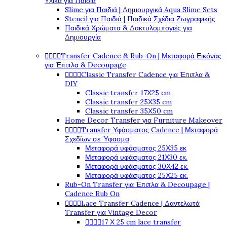
Υλικά για Παιδιά
Slime για Παιδιά | Δημιουργικά Aqua Slime Sets
Stencil για Παιδιά | Παιδικά Σχέδια Ζωγραφικής
Παιδικά Χρώματα & Δακτυλομπογιές για
Δημιουργία




Transfer Cadence & Rub-On | Μεταφορά Εικόνας
για Έπιπλα & Decoupage




Classic Transfer Cadence για Έπιπλα &
DIY
Classic transfer 17Χ25 cm
Classic transfer 25Χ35 cm
Classic transfer 35Χ50 cm
Home Decor Transfer για Furniture Makeover




Transfer Υφάσματος Cadence | Μεταφορά
Σχεδίων σε Ύφασμα
Μεταφορά υφάσματος 25Χ35 εκ
Μεταφορά υφάσματος 21Χ30 εκ.
Μεταφορά υφάσματος 30Χ42 εκ.
Μεταφορά υφάσματος 25Χ25 εκ.
Rub-On Transfer για Έπιπλα & Decoupage |
Cadence Rub On




Lace Transfer Cadence | Δαντελωτά
Transfer για Vintage Decor




17 Χ 25 cm lace transfer