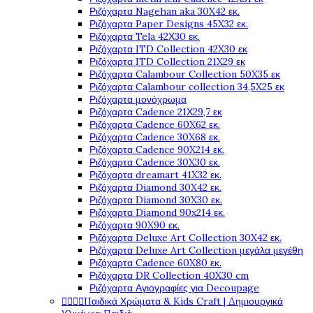
Ριζόχαρτα Nagehan aka 30X42 εκ.
Ριζόχαρτα Paper Designs 45X32 εκ.
Ριζόχαρτα Tela 42Χ30 εκ.
Ριζόχαρτα ITD Collection 42X30 εκ
Ριζόχαρτα ITD Collection 21X29 εκ
Ριζόχαρτα Calambour Collection 50X35 εκ
Ριζόχαρτα Calambour collection 34,5X25 εκ
Ριζόχαρτα μονόχρωμα
Ριζόχαρτα Cadence 21Χ29,7 εκ
Ριζόχαρτα Cadence 60X62 εκ.
Ριζόχαρτα Cadence 30X68 εκ.
Ριζόχαρτα Cadence 90X214 εκ.
Ριζόχαρτα Cadence 30X30 εκ.
Ριζόχαρτα dreamart 41X32 εκ.
Ριζόχαρτα Diamond 30X42 εκ.
Ριζόχαρτα Diamond 30X30 εκ.
Ριζόχαρτα Diamond 90x214 εκ.
Ριζόχαρτα 90X90 εκ.
Ριζόχαρτα Deluxe Art Collection 30X42 εκ.
Ριζόχαρτα Deluxe Art Collection μεγάλα μεγέθη
Ριζόχαρτα Cadence 60X80 εκ.
Ριζόχαρτα DR Collection 40X30 cm
Ριζόχαρτα Αγιογραφίες για Decoupage




Παιδικά Χρώματα & Kids Craft | Δημιουργικά