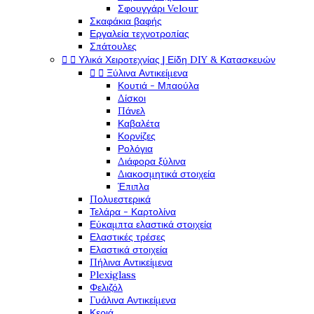
Σφουγγάρι Velour
Σκαφάκια βαφής
Εργαλεία τεχνοτροπίας
Σπάτουλες


Υλικά Χειροτεχνίας | Είδη DIY & Κατασκευών


Ξύλινα Αντικείμενα
Κουτιά - Μπαούλα
Δίσκοι
Πάνελ
Καβαλέτα
Κορνίζες
Ρολόγια
Διάφορα ξύλινα
Διακοσμητικά στοιχεία
Έπιπλα
Πολυεστερικά
Τελάρα - Καρτολίνα
Εύκαμπτα ελαστικά στοιχεία
Ελαστικές τρέσες
Ελαστικά στοιχεία
Πήλινα Αντικείμενα
Plexiglass
Φελιζόλ
Γυάλινα Αντικείμενα
Κεριά