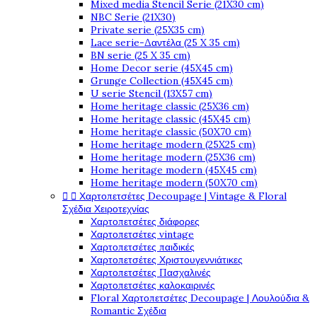
Mixed media Stencil Serie (21X30 cm)
NBC Serie (21X30)
Private serie (25X35 cm)
Lace serie-Δαντέλα (25 X 35 cm)
BN serie (25 X 35 cm)
Home Decor serie (45X45 cm)
Grunge Collection (45X45 cm)
U serie Stencil (13X57 cm)
Home heritage classic (25X36 cm)
Home heritage classic (45X45 cm)
Home heritage classic (50X70 cm)
Home heritage modern (25X25 cm)
Home heritage modern (25X36 cm)
Home heritage modern (45X45 cm)
Home heritage modern (50X70 cm)


Χαρτοπετσέτες Decoupage | Vintage & Floral
Σχέδια Χειροτεχνίας
Χαρτοπετσέτες διάφορες
Χαρτοπετσέτες vintage
Χαρτοπετσέτες παιδικές
Χαρτοπετσέτες Χριστουγεννιάτικες
Χαρτοπετσέτες Πασχαλινές
Χαρτοπετσέτες καλοκαιρινές
Floral Χαρτοπετσέτες Decoupage | Λουλούδια &
Romantic Σχέδια