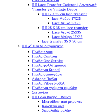
Cadence Rub On


Lace Transfer Cadence | Δαντελωτά
Transfer για Vintage Decor


17 Χ 25 cm lace transfer
lace Μαύρο 17X25
Lace Λευκό 17X25


25 X 35 cm lace transfer
Lace Λευκό 25X35
Lace Μαύρο 25X35
lace transfer 35 Χ 50 cm


🖌️ Πινέλα Ζωγραφικής
Πινέλα πλακέ
Πινέλα Contour
Πινέλα One Stroke
Πινέλα φυλλά χρυσού
Πινέλα για Stencil
Πινέλα σφουγγάρια
Διάφορα Πινέλα
Πινέλα Filbert-οβάλ
Πινέλα για χρώματα κιμωλίας
Σετ πινέλα


Ρολά βαφής - Rollex
Microfiber από μικροίνες
Κλώστινο ριγέ
Χειρολαβές ρολών