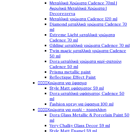
Μεταλλικά Χρώματα Cadence 70ml |
Ακρυλικά Μεταλλικά Χρώματα |
Decorezerva
Μεταλλικά χρώματα Cadence 120 ml
Diamond μεταλλικά χρώματα Cadence 70
ml
Extreme Light μεταλλικά χρώματα
Cadence 70 ml
Gilding μεταλλικά χρώματα Cadence 70 ml
Twin magic μεταλλικά χρώματα Cadence
50 ml
Dora μεταλλικά χρώματα κερί-σαπούνι
Cadence 50 ml
Prisma metallic paint
Reflectique Effect Paint




Χρώματα για ύφασμα
Style Matt υφάσματος 59 ml
Dora μεταλλικά υφάσματος Cadence 50
ml
Fashion spray για ύφασμα 100 ml




Χρώματα για γυαλί - πορσελάνη
Dora Glass Metallic & Porcelain Paint 50
ml
Very Chalky Glass Decor 59 ml
Style Matt Enamel 59 ml