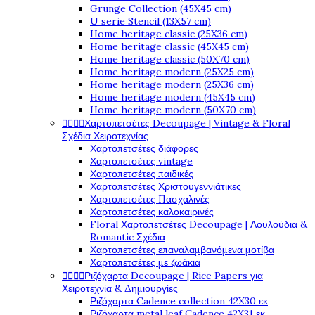
Grunge Collection (45X45 cm)
U serie Stencil (13X57 cm)
Home heritage classic (25X36 cm)
Home heritage classic (45X45 cm)
Home heritage classic (50X70 cm)
Home heritage modern (25X25 cm)
Home heritage modern (25X36 cm)
Home heritage modern (45X45 cm)
Home heritage modern (50X70 cm)




Χαρτοπετσέτες Decoupage | Vintage & Floral
Σχέδια Χειροτεχνίας
Χαρτοπετσέτες διάφορες
Χαρτοπετσέτες vintage
Χαρτοπετσέτες παιδικές
Χαρτοπετσέτες Χριστουγεννιάτικες
Χαρτοπετσέτες Πασχαλινές
Χαρτοπετσέτες καλοκαιρινές
Floral Χαρτοπετσέτες Decoupage | Λουλούδια &
Romantic Σχέδια
Χαρτοπετσέτες επαναλαμβανόμενα μοτίβα
Χαρτοπετσέτες με ζωάκια




Ριζόχαρτα Decoupage | Rice Papers για
Χειροτεχνία & Δημιουργίες
Ριζόχαρτα Cadence collection 42X30 εκ
Ριζόχαρτα metal leaf Cadence 42X31 εκ