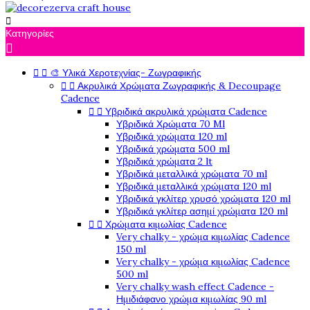

Κατηγορίες



🎨 Υλικά Χεροτεχνίας- Ζωγραφικής


Ακρυλικά Χρώματα Ζωγραφικής & Decoupage
Cadence


Υβριδικά ακρυλικά χρώματα Cadence
Υβριδικά Χρώματα 70 Ml
Υβριδικά χρώματα 120 ml
Υβριδικά χρώματα 500 ml
Υβριδικά χρώματα 2 lt
Υβριδικά μεταλλικά χρώματα 70 ml
Υβριδικά μεταλλικά χρώματα 120 ml
Υβριδικά γκλίτερ χρυσό χρώματα 120 ml
Υβριδικά γκλίτερ ασημί χρώματα 120 ml


Χρώματα κιμωλίας Cadence
Very chalky - χρώμα κιμωλίας Cadence
150 ml
Very chalky - χρώμα κιμωλίας Cadence
500 ml
Very chalky wash effect Cadence -
Ημιδιάφανο χρώμα κιμωλίας 90 ml