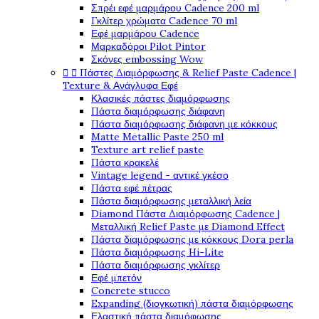
Σπρέι εφέ μαρμάρου Cadence 200 ml
Γκλίτερ χρώματα Cadence 70 ml
Εφέ μαρμάρου Cadence
Μαρκαδόροι Pilot Pintor
Σκόνες embossing Wow


Πάστες Διαμόρφωσης & Relief Paste Cadence |
Texture & Ανάγλυφα Εφέ
Κλασικές πάστες διαμόρφωσης
Πάστα διαμόρφωσης διάφανη
Πάστα διαμόρφωσης διάφανη με κόκκους
Matte Metallic Paste 250 ml
Texture art relief paste
Πάστα κρακελέ
Vintage legend - αντικέ γκέσο
Πάστα εφέ πέτρας
Πάστα διαμόρφωσης μεταλλική λεία
Diamond Πάστα Διαμόρφωσης Cadence |
Μεταλλική Relief Paste με Diamond Effect
Πάστα διαμόρφωσης με κόκκους Dora perla
Πάστα διαμόρφωσης Hi-Lite
Πάστα διαμόρφωσης γκλίτερ
Εφέ μπετόν
Concrete stucco
Expanding (διογκωτική) πάστα διαμόρφωσης
Ελαστική πάστα διαμόφωσης