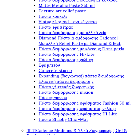
Πάστα διαμόρφωσης διάφανη με κόκκους
Matte Metallic Paste 250 ml
Texture art relief paste
Πάστα κρακελέ
Vintage legend - αντικέ γκέσο
Πάστα εφέ πέτρας
Πάστα διαμόρφωσης μεταλλική λεία
Diamond Πάστα Διαμόρφωσης Cadence |
Μεταλλική Relief Paste με Diamond Effect
Πάστα διαμόρφωσης με κόκκους Dora perla
Πάστα διαμόρφωσης Hi-Lite
Πάστα διαμόρφωσης γκλίτερ
Εφέ μπετόν
Concrete stucco
Expanding (διογκωτική) πάστα διαμόρφωσης
Ελαστική πάστα διαμόφωσης
Πάστα γλυπτικής ζωγραφικής
Πάστα διαμόρφωσης mixion
Πάστες χιονιού
Πάστα διαμόρφωσης υφάσματος Fashion 50 ml
Πάστα διαμόρφωσης υφάσματος γκλίτερ
Πάστα διαμόρφωσης υφάσματος Hi-Lite
Πάστα Shabby Chic -Μάτ




Cadence Mediums & Υλικά Ζωγραφικής | Gel &