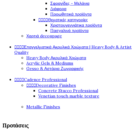
Σφραγίδες - Μελάνια
Διάφορα
Προωθητικά προϊόντα




Θεματικές κατηγορίες
Χριστουγεννιάτικα προϊόντα
Πασχαλινά προϊόντα
Χαρτιά decoupage




Επαγγελματικά Ακρυλικά Χρώματα | Heavy Body & Artist
Quality
Heavy Body Ακρυλικά Χρώματα
Acrylic Gels & Mediums
Gesso & Αστάρια Ζωγραφικής




Cadence Professional




Decorative Finishes
Concrete Stucco Professional
Venetian touch marble texture
Metallic Finishes
Προτάσεις