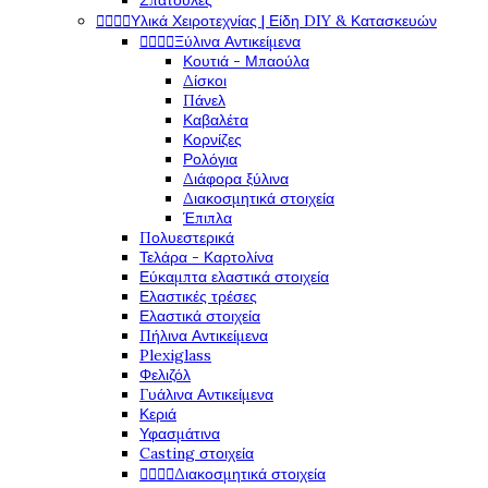
Σπάτουλες




Υλικά Χειροτεχνίας | Είδη DIY & Κατασκευών




Ξύλινα Αντικείμενα
Κουτιά - Μπαούλα
Δίσκοι
Πάνελ
Καβαλέτα
Κορνίζες
Ρολόγια
Διάφορα ξύλινα
Διακοσμητικά στοιχεία
Έπιπλα
Πολυεστερικά
Τελάρα - Καρτολίνα
Εύκαμπτα ελαστικά στοιχεία
Ελαστικές τρέσες
Ελαστικά στοιχεία
Πήλινα Αντικείμενα
Plexiglass
Φελιζόλ
Γυάλινα Αντικείμενα
Κεριά
Υφασμάτινα
Casting στοιχεία




Διακοσμητικά στοιχεία