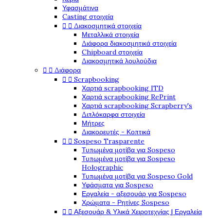
Υφασμάτινα
Casting στοιχεία


Διακοσμητικά στοιχεία
Μεταλλικά στοιχεία
Διάφορα διακοσμητικά στοιχεία
Chipboard στοιχεία
Διακοσμητικά λουλούδια


Διάφορα


Scrapbooking
Χαρτιά scrapbooking ITD
Χαρτιά scrapbooking RePrint
Χαρτιά scrapbooking Scrapberry's
Διπλόκαρφα στοιχεία
Μήτρες
Διακορευτές - Κοπτικά


Sospeso Trasparente
Τυπωμένα μοτίβα για Sospeso
Τυπωμένα μοτίβα για Sospeso
Holographic
Τυπωμένα μοτίβα για Sospeso Gold
Υφάσματα για Sospeso
Εργαλεία - αξεσουάρ για Sospeso
Χρώματα - Ρητίνες Sospeso


Αξεσουάρ & Υλικά Χειροτεχνίας | Εργαλεία