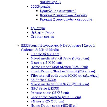
πατίνα νερού)




Κρακελέ
Κρακελέ 1ος συστατικού
Κρακελέ 2 συστατικών διάφανο
Κρακελέ 2 συστατικών - crocodile
Χρύσωμα
Πρίμερ - Γκέσο
Createx series




Stencil Ζωγραφικής & Decoupage | Στένσιλ
Cadence & Mixed Media
K serie (6 X 20 cm)
Mixed media stencil Serie (10X25 cm)
D serie (15 X 20 cm)
Home Decor Midi Stencil (25x25 cm)
Siluet Trendy Shadow Stencil (25X25 cm)
Tiles stencil collection 30X30 εκ. (πλακάκια)
AS Serie (21X30)
Mixed media Stencil Serie (21X30 cm)
NBC Serie (21X30)
Private serie (25X35 cm)
Lace serie-Δαντέλα (25 X 35 cm)
BN serie (25 X 35 cm)
Home Decor serie (45X45 cm)