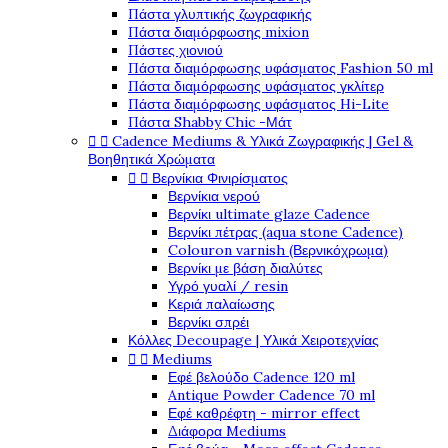
Πάστα γλυπτικής ζωγραφικής
Πάστα διαμόρφωσης mixion
Πάστες χιονιού
Πάστα διαμόρφωσης υφάσματος Fashion 50 ml
Πάστα διαμόρφωσης υφάσματος γκλίτερ
Πάστα διαμόρφωσης υφάσματος Hi-Lite
Πάστα Shabby Chic -Μάτ


Cadence Mediums & Υλικά Ζωγραφικής | Gel &
Βοηθητικά Χρώματα


Βερνίκια Φινιρίσματος
Βερνίκια νερού
Βερνίκι ultimate glaze Cadence
Βερνίκι πέτρας (aqua stone Cadence)
Colouron varnish (Βερνικόχρωμα)
Βερνίκι με βάση διαλύτες
Υγρό γυαλί / resin
Κεριά παλαίωσης
Βερνίκι σπρέι
Κόλλες Decoupage | Υλικά Χειροτεχνίας


Mediums
Εφέ βελούδο Cadence 120 ml
Antique Powder Cadence 70 ml
Εφέ καθρέφτη - mirror effect
Διάφορα Mediums