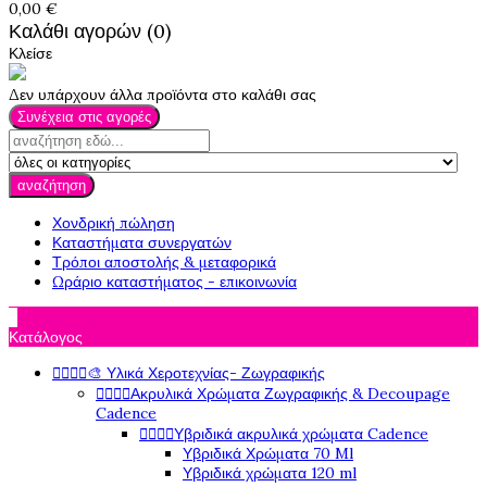
0,00 €
Καλάθι αγορών (0)
Κλείσε
Δεν υπάρχουν άλλα προϊόντα στο καλάθι σας
Συνέχεια στις αγορές
αναζήτηση
Χονδρική πώληση
Καταστήματα συνεργατών
Τρόποι αποστολής & μεταφορικά
Ωράριο καταστήματος - επικοινωνία

Κατάλογος




🎨 Υλικά Χεροτεχνίας- Ζωγραφικής




Ακρυλικά Χρώματα Ζωγραφικής & Decoupage
Cadence




Υβριδικά ακρυλικά χρώματα Cadence
Υβριδικά Χρώματα 70 Ml
Υβριδικά χρώματα 120 ml