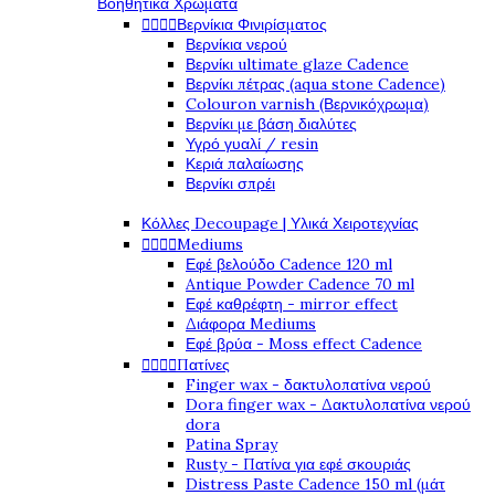
Βοηθητικά Χρώματα




Βερνίκια Φινιρίσματος
Βερνίκια νερού
Βερνίκι ultimate glaze Cadence
Βερνίκι πέτρας (aqua stone Cadence)
Colouron varnish (Βερνικόχρωμα)
Βερνίκι με βάση διαλύτες
Υγρό γυαλί / resin
Κεριά παλαίωσης
Βερνίκι σπρέι
Κόλλες Decoupage | Υλικά Χειροτεχνίας




Mediums
Εφέ βελούδο Cadence 120 ml
Antique Powder Cadence 70 ml
Εφέ καθρέφτη - mirror effect
Διάφορα Mediums
Εφέ βρύα - Moss effect Cadence




Πατίνες
Finger wax - δακτυλοπατίνα νερού
Dora finger wax - Δακτυλοπατίνα νερού
dora
Patina Spray
Rusty - Πατίνα για εφέ σκουριάς
Distress Paste Cadence 150 ml (μάτ