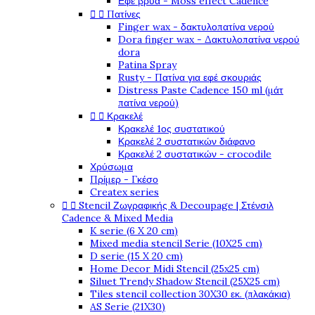
Εφέ βρύα - Moss effect Cadence


Πατίνες
Finger wax - δακτυλοπατίνα νερού
Dora finger wax - Δακτυλοπατίνα νερού
dora
Patina Spray
Rusty - Πατίνα για εφέ σκουριάς
Distress Paste Cadence 150 ml (μάτ
πατίνα νερού)


Κρακελέ
Κρακελέ 1ος συστατικού
Κρακελέ 2 συστατικών διάφανο
Κρακελέ 2 συστατικών - crocodile
Χρύσωμα
Πρίμερ - Γκέσο
Createx series


Stencil Ζωγραφικής & Decoupage | Στένσιλ
Cadence & Mixed Media
K serie (6 X 20 cm)
Mixed media stencil Serie (10X25 cm)
D serie (15 X 20 cm)
Home Decor Midi Stencil (25x25 cm)
Siluet Trendy Shadow Stencil (25X25 cm)
Tiles stencil collection 30X30 εκ. (πλακάκια)
AS Serie (21X30)