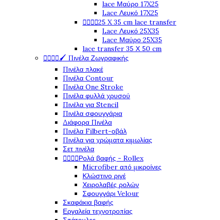
lace Μαύρο 17X25
Lace Λευκό 17X25




25 X 35 cm lace transfer
Lace Λευκό 25X35
Lace Μαύρο 25X35
lace transfer 35 Χ 50 cm




🖌️ Πινέλα Ζωγραφικής
Πινέλα πλακέ
Πινέλα Contour
Πινέλα One Stroke
Πινέλα φυλλά χρυσού
Πινέλα για Stencil
Πινέλα σφουγγάρια
Διάφορα Πινέλα
Πινέλα Filbert-οβάλ
Πινέλα για χρώματα κιμωλίας
Σετ πινέλα




Ρολά βαφής - Rollex
Microfiber από μικροίνες
Κλώστινο ριγέ
Χειρολαβές ρολών
Σφουγγάρι Velour
Σκαφάκια βαφής
Εργαλεία τεχνοτροπίας