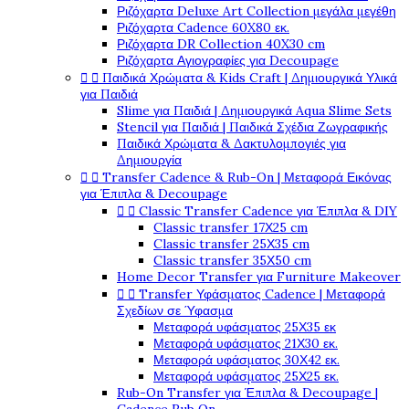
Ριζόχαρτα Deluxe Art Collection μεγάλα μεγέθη
Ριζόχαρτα Cadence 60X80 εκ.
Ριζόχαρτα DR Collection 40X30 cm
Ριζόχαρτα Αγιογραφίες για Decoupage


Παιδικά Χρώματα & Kids Craft | Δημιουργικά Υλικά
για Παιδιά
Slime για Παιδιά | Δημιουργικά Aqua Slime Sets
Stencil για Παιδιά | Παιδικά Σχέδια Ζωγραφικής
Παιδικά Χρώματα & Δακτυλομπογιές για
Δημιουργία


Transfer Cadence & Rub-On | Μεταφορά Εικόνας
για Έπιπλα & Decoupage


Classic Transfer Cadence για Έπιπλα & DIY
Classic transfer 17Χ25 cm
Classic transfer 25Χ35 cm
Classic transfer 35Χ50 cm
Home Decor Transfer για Furniture Makeover


Transfer Υφάσματος Cadence | Μεταφορά
Σχεδίων σε Ύφασμα
Μεταφορά υφάσματος 25Χ35 εκ
Μεταφορά υφάσματος 21Χ30 εκ.
Μεταφορά υφάσματος 30Χ42 εκ.
Μεταφορά υφάσματος 25Χ25 εκ.
Rub-On Transfer για Έπιπλα & Decoupage |