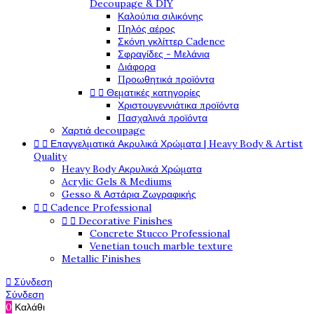
Decoupage & DIY
Καλούπια σιλικόνης
Πηλός αέρος
Σκόνη γκλίττερ Cadence
Σφραγίδες - Μελάνια
Διάφορα
Προωθητικά προϊόντα


Θεματικές κατηγορίες
Χριστουγεννιάτικα προϊόντα
Πασχαλινά προϊόντα
Χαρτιά decoupage


Επαγγελματικά Ακρυλικά Χρώματα | Heavy Body & Artist
Quality
Heavy Body Ακρυλικά Χρώματα
Acrylic Gels & Mediums
Gesso & Αστάρια Ζωγραφικής


Cadence Professional


Decorative Finishes
Concrete Stucco Professional
Venetian touch marble texture
Metallic Finishes

Σύνδεση
Σύνδεση
0
Καλάθι