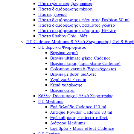
Πάστα γλυπτικής ζωγραφικής
Πάστα διαμόρφωσης mixion
Πάστες χιονιού
Πάστα διαμόρφωσης υφάσματος Fashion 50 ml
Πάστα διαμόρφωσης υφάσματος γκλίτερ
Πάστα διαμόρφωσης υφάσματος Hi-Lite
Πάστα Shabby Chic -Μάτ


Cadence Mediums & Υλικά Ζωγραφικής | Gel & Βοη


Βερνίκια Φινιρίσματος
Βερνίκια νερού
Βερνίκι ultimate glaze Cadence
Βερνίκι πέτρας (aqua stone Cadence)
Colouron varnish (Βερνικόχρωμα)
Βερνίκι με βάση διαλύτες
Υγρό γυαλί / resin
Κεριά παλαίωσης
Βερνίκι σπρέι
Κόλλες Decoupage | Υλικά Χειροτεχνίας


Mediums
Εφέ βελούδο Cadence 120 ml
Antique Powder Cadence 70 ml
Εφέ καθρέφτη - mirror effect
Διάφορα Mediums
Εφέ βρύα - Moss effect Cadence