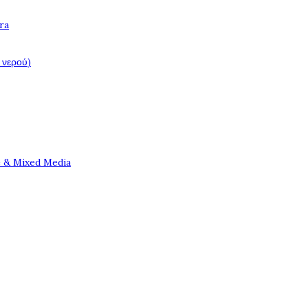
ra
 νερού)
e & Mixed Media