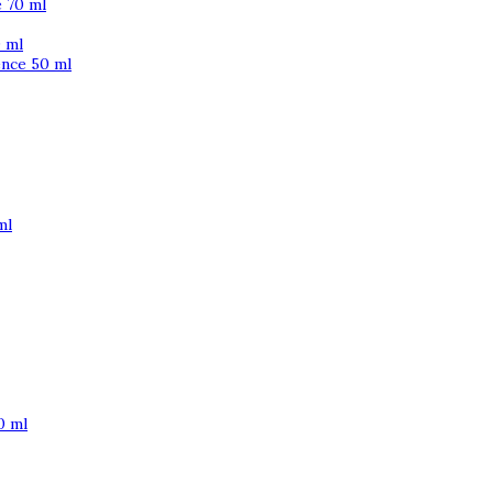
 70 ml
 ml
ence 50 ml
ml
0 ml