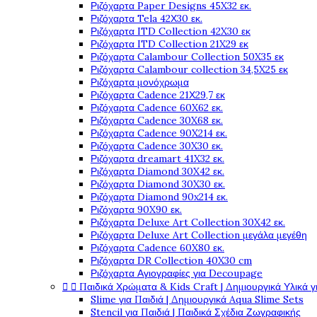
Ριζόχαρτα Paper Designs 45X32 εκ.
Ριζόχαρτα Tela 42Χ30 εκ.
Ριζόχαρτα ITD Collection 42X30 εκ
Ριζόχαρτα ITD Collection 21X29 εκ
Ριζόχαρτα Calambour Collection 50X35 εκ
Ριζόχαρτα Calambour collection 34,5X25 εκ
Ριζόχαρτα μονόχρωμα
Ριζόχαρτα Cadence 21Χ29,7 εκ
Ριζόχαρτα Cadence 60X62 εκ.
Ριζόχαρτα Cadence 30X68 εκ.
Ριζόχαρτα Cadence 90X214 εκ.
Ριζόχαρτα Cadence 30X30 εκ.
Ριζόχαρτα dreamart 41X32 εκ.
Ριζόχαρτα Diamond 30X42 εκ.
Ριζόχαρτα Diamond 30X30 εκ.
Ριζόχαρτα Diamond 90x214 εκ.
Ριζόχαρτα 90X90 εκ.
Ριζόχαρτα Deluxe Art Collection 30X42 εκ.
Ριζόχαρτα Deluxe Art Collection μεγάλα μεγέθη
Ριζόχαρτα Cadence 60X80 εκ.
Ριζόχαρτα DR Collection 40X30 cm
Ριζόχαρτα Αγιογραφίες για Decoupage


Παιδικά Χρώματα & Kids Craft | Δημιουργικά Υλικά γ
Slime για Παιδιά | Δημιουργικά Aqua Slime Sets
Stencil για Παιδιά | Παιδικά Σχέδια Ζωγραφικής