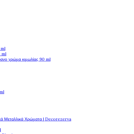
 ml
 ml
φανο χρώμα κιμωλίας 90 ml
 ml
κά Μεταλλικά Χρώματα | Decorezerva
l