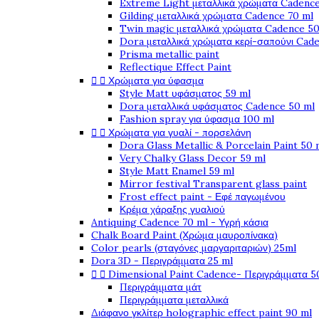
Extreme Light μεταλλικά χρώματα Cadence
Gilding μεταλλικά χρώματα Cadence 70 ml
Twin magic μεταλλικά χρώματα Cadence 50
Dora μεταλλικά χρώματα κερί-σαπούνι Cad
Prisma metallic paint
Reflectique Effect Paint


Χρώματα για ύφασμα
Style Matt υφάσματος 59 ml
Dora μεταλλικά υφάσματος Cadence 50 ml
Fashion spray για ύφασμα 100 ml


Χρώματα για γυαλί - πορσελάνη
Dora Glass Metallic & Porcelain Paint 50 
Very Chalky Glass Decor 59 ml
Style Matt Enamel 59 ml
Mirror festival Transparent glass paint
Frost effect paint - Εφέ παγωμένου
Κρέμα χάραξης γυαλιού
Antiquing Cadence 70 ml - Υγρή κάσια
Chalk Board Paint (Χρώμα μαυροπίνακα)
Color pearls (σταγόνες μαργαριταριών) 25ml
Dora 3D - Περιγράμματα 25 ml


Dimensional Paint Cadence- Περιγράμματα 5
Περιγράμματα μάτ
Περιγράμματα μεταλλικά
Διάφανο γκλίτερ holographic effect paint 90 ml