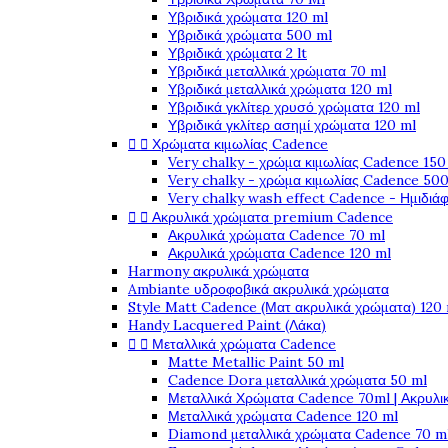
Υβριδικά χρώματα 120 ml
Υβριδικά χρώματα 500 ml
Υβριδικά χρώματα 2 lt
Υβριδικά μεταλλικά χρώματα 70 ml
Υβριδικά μεταλλικά χρώματα 120 ml
Υβριδικά γκλίτερ χρυσό χρώματα 120 ml
Υβριδικά γκλίτερ ασημί χρώματα 120 ml


Χρώματα κιμωλίας Cadence
Very chalky - χρώμα κιμωλίας Cadence 150
Very chalky - χρώμα κιμωλίας Cadence 500
Very chalky wash effect Cadence - Ημιδιά


Ακρυλικά χρώματα premium Cadence
Ακρυλικά χρώματα Cadence 70 ml
Ακρυλικά χρώματα Cadence 120 ml
Harmony ακρυλικά χρώματα
Ambiante υδροφοβικά ακρυλικά χρώματα
Style Matt Cadence (Ματ ακρυλικά χρώματα) 120
Handy Lacquered Paint (Λάκα)


Μεταλλικά χρώματα Cadence
Matte Metallic Paint 50 ml
Cadence Dora μεταλλικά χρώματα 50 ml
Μεταλλικά Χρώματα Cadence 70ml | Ακρυλι
Μεταλλικά χρώματα Cadence 120 ml
Diamond μεταλλικά χρώματα Cadence 70 m