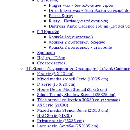


Πατίνες
Finger wax - δακτυλοπατίνα νερού
Dora finger wax - Δακτυλοπατίνα νερού do
Patina Spray
Rusty - Πατίνα για εφέ σκουριάς
Distress Paste Cadence 150 ml (μάτ πατίνα


Κρακελέ
Κρακελέ 1ος συστατικού
Κρακελέ 2 συστατικών διάφανο
Κρακελέ 2 συστατικών - crocodile
Χρύσωμα
Πρίμερ - Γκέσο
Createx series


Stencil Ζωγραφικής & Decoupage | Στένσιλ Cadenc
K serie (6 X 20 cm)
Mixed media stencil Serie (10X25 cm)
D serie (15 X 20 cm)
Home Decor Midi Stencil (25x25 cm)
Siluet Trendy Shadow Stencil (25X25 cm)
Tiles stencil collection 30X30 εκ. (πλακάκια)
AS Serie (21X30)
Mixed media Stencil Serie (21X30 cm)
NBC Serie (21X30)
Private serie (25X35 cm)
Lace serie-Δαντέλα (25 X 35 cm)