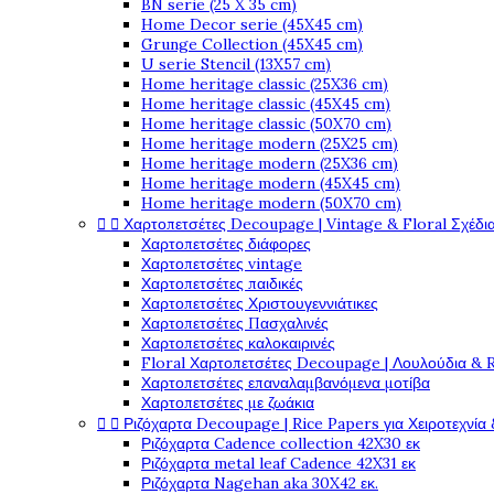
BN serie (25 X 35 cm)
Home Decor serie (45X45 cm)
Grunge Collection (45X45 cm)
U serie Stencil (13X57 cm)
Home heritage classic (25X36 cm)
Home heritage classic (45X45 cm)
Home heritage classic (50X70 cm)
Home heritage modern (25X25 cm)
Home heritage modern (25X36 cm)
Home heritage modern (45X45 cm)
Home heritage modern (50X70 cm)


Χαρτοπετσέτες Decoupage | Vintage & Floral Σχέδια
Χαρτοπετσέτες διάφορες
Χαρτοπετσέτες vintage
Χαρτοπετσέτες παιδικές
Χαρτοπετσέτες Χριστουγεννιάτικες
Χαρτοπετσέτες Πασχαλινές
Χαρτοπετσέτες καλοκαιρινές
Floral Χαρτοπετσέτες Decoupage | Λουλούδια & 
Χαρτοπετσέτες επαναλαμβανόμενα μοτίβα
Χαρτοπετσέτες με ζωάκια


Ριζόχαρτα Decoupage | Rice Papers για Χειροτεχνία 
Ριζόχαρτα Cadence collection 42X30 εκ
Ριζόχαρτα metal leaf Cadence 42X31 εκ
Ριζόχαρτα Nagehan aka 30X42 εκ.