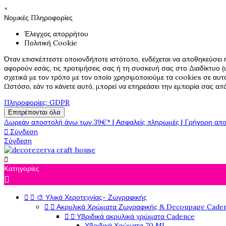
×
Νομικές Πληροφορίες
Έλεγχος απορρήτου
Πολιτική Cookie
Όταν επισκέπτεστε οποιονδήποτε ιστότοπο, ενδέχεται να αποθηκεύσει 
αφορούν εσάς, τις προτιμήσεις σας ή τη συσκευή σας στο Διαδίκτυο (υ
σχετικά με τον τρόπο με τον οποίο χρησιμοποιούμε τα cookies σε αυτ
Ωστόσο, εάν το κάνετε αυτό, μπορεί να επηρεάσει την εμπειρία σας α
Πληροφορίες: GDPR
Επιτρέπονται όλα
Δωρεάν αποστολή άνω των 39€* | Ασφαλείς πληρωμές | Γρήγορη απο

Σύνδεση
Σύνδεση

Κατηγορίες



🎨 Υλικά Χεροτεχνίας- Ζωγραφικής


Ακρυλικά Χρώματα Ζωγραφικής & Decoupage Cade


Υβριδικά ακρυλικά χρώματα Cadence
Υβριδικά Χρώματα 70 Ml