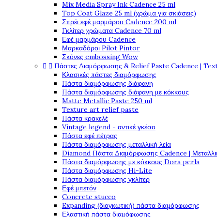
Mix Media Spray Ink Cadence 25 ml
Top Coat Glaze 25 ml (χρώμα για σκιάσεις)
Σπρέι εφέ μαρμάρου Cadence 200 ml
Γκλίτερ χρώματα Cadence 70 ml
Εφέ μαρμάρου Cadence
Μαρκαδόροι Pilot Pintor
Σκόνες embossing Wow


Πάστες Διαμόρφωσης & Relief Paste Cadence | Tex
Κλασικές πάστες διαμόρφωσης
Πάστα διαμόρφωσης διάφανη
Πάστα διαμόρφωσης διάφανη με κόκκους
Matte Metallic Paste 250 ml
Texture art relief paste
Πάστα κρακελέ
Vintage legend - αντικέ γκέσο
Πάστα εφέ πέτρας
Πάστα διαμόρφωσης μεταλλική λεία
Diamond Πάστα Διαμόρφωσης Cadence | Μεταλλικ
Πάστα διαμόρφωσης με κόκκους Dora perla
Πάστα διαμόρφωσης Hi-Lite
Πάστα διαμόρφωσης γκλίτερ
Εφέ μπετόν
Concrete stucco
Expanding (διογκωτική) πάστα διαμόρφωσης
Ελαστική πάστα διαμόφωσης