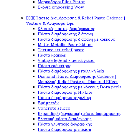
Μαρκαδόροι Pilot Pintor
Σκόνες embossing Wow
Πάστες Διαμόρφωσης & Relief Paste Cadence |




Texture & Ανάγλυφα Εφέ
Κλασικές πάστες διαμόρφωσης
Πάστα διαμόρφωσης διάφανη
Πάστα διαμόρφωσης διάφανη με κόκκους
Matte Metallic Paste 250 ml
Texture art relief paste
Πάστα κρακελέ
Vintage legend - αντικέ γκέσο
Πάστα εφέ πέτρας
Πάστα διαμόρφωσης μεταλλική λεία
Diamond Πάστα Διαμόρφωσης Cadence |
Μεταλλική Relief Paste με Diamond Effect
Πάστα διαμόρφωσης με κόκκους Dora perla
Πάστα διαμόρφωσης Hi-Lite
Πάστα διαμόρφωσης γκλίτερ
Εφέ μπετόν
Concrete stucco
Expanding (διογκωτική) πάστα διαμόρφωσης
Ελαστική πάστα διαμόφωσης
Πάστα γλυπτικής ζωγραφικής
Πάστα διαμόρφωσης mixion