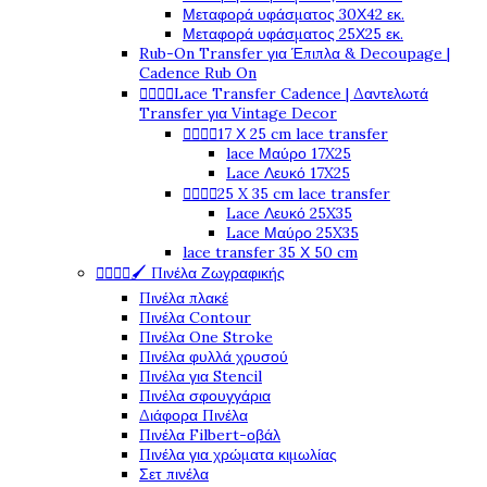
Μεταφορά υφάσματος 30Χ42 εκ.
Μεταφορά υφάσματος 25Χ25 εκ.
Rub-On Transfer για Έπιπλα & Decoupage |
Cadence Rub On
Lace Transfer Cadence | Δαντελωτά




Transfer για Vintage Decor
17 Χ 25 cm lace transfer




lace Μαύρο 17X25
Lace Λευκό 17X25
25 X 35 cm lace transfer




Lace Λευκό 25X35
Lace Μαύρο 25X35
lace transfer 35 Χ 50 cm
🖌️ Πινέλα Ζωγραφικής




Πινέλα πλακέ
Πινέλα Contour
Πινέλα One Stroke
Πινέλα φυλλά χρυσού
Πινέλα για Stencil
Πινέλα σφουγγάρια
Διάφορα Πινέλα
Πινέλα Filbert-οβάλ
Πινέλα για χρώματα κιμωλίας
Σετ πινέλα