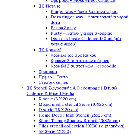
Εφέ βρύα - Moss effect Cadence
Πατίνες


Finger wax - δακτυλοπατίνα νερού
Dora finger wax - Δακτυλοπατίνα νερού
dora
Patina Spray
Rusty - Πατίνα για εφέ σκουριάς
Distress Paste Cadence 150 ml (μάτ
πατίνα νερού)
Κρακελέ


Κρακελέ 1ος συστατικού
Κρακελέ 2 συστατικών διάφανο
Κρακελέ 2 συστατικών - crocodile
Χρύσωμα
Πρίμερ - Γκέσο
Createx series
Stencil Ζωγραφικής & Decoupage | Στένσιλ


Cadence & Mixed Media
K serie (6 X 20 cm)
Mixed media stencil Serie (10X25 cm)
D serie (15 X 20 cm)
Home Decor Midi Stencil (25x25 cm)
Siluet Trendy Shadow Stencil (25X25 cm)
Tiles stencil collection 30X30 εκ. (πλακάκια)
AS Serie (21X30)