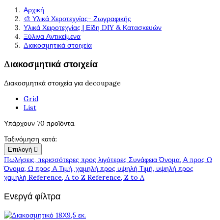
Αρχική
🎨 Υλικά Χεροτεχνίας- Ζωγραφικής
Υλικά Χειροτεχνίας | Είδη DIY & Κατασκευών
Ξύλινα Αντικείμενα
Διακοσμητικά στοιχεία
Διακοσμητικά στοιχεία
Διακοσμητικά στοιχεία για decoupage
Grid
List
Υπάρχουν 70 προϊόντα.
Ταξινόμηση κατά:
Επιλογή

Πωλήσεις, περισσότερες προς λιγότερες
Συνάφεια
Όνομα, Α προς Ω
Όνομα, Ω προς Α
Τιμή, χαμηλή προς υψηλή
Τιμή, υψηλή προς
χαμηλή
Reference, A to Z
Reference, Z to A
Ενεργά φίλτρα