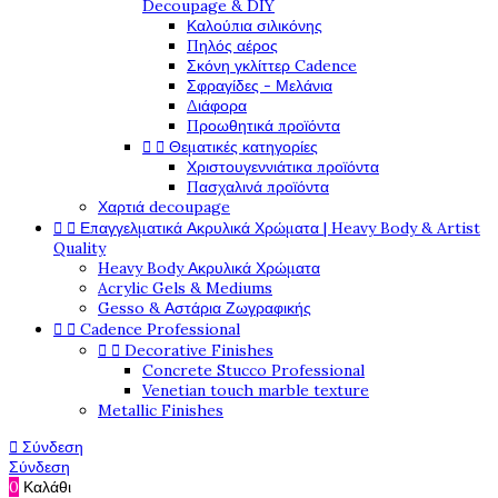
Decoupage & DIY
Καλούπια σιλικόνης
Πηλός αέρος
Σκόνη γκλίττερ Cadence
Σφραγίδες - Μελάνια
Διάφορα
Προωθητικά προϊόντα
Θεματικές κατηγορίες


Χριστουγεννιάτικα προϊόντα
Πασχαλινά προϊόντα
Χαρτιά decoupage
Επαγγελματικά Ακρυλικά Χρώματα | Heavy Body & Artist


Quality
Heavy Body Ακρυλικά Χρώματα
Acrylic Gels & Mediums
Gesso & Αστάρια Ζωγραφικής
Cadence Professional


Decorative Finishes


Concrete Stucco Professional
Venetian touch marble texture
Metallic Finishes
Σύνδεση

Σύνδεση
0
Καλάθι