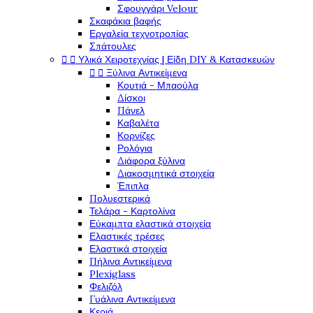
Σφουγγάρι Velour
Σκαφάκια βαφής
Εργαλεία τεχνοτροπίας
Σπάτουλες
Υλικά Χειροτεχνίας | Είδη DIY & Κατασκευών


Ξύλινα Αντικείμενα


Κουτιά - Μπαούλα
Δίσκοι
Πάνελ
Καβαλέτα
Κορνίζες
Ρολόγια
Διάφορα ξύλινα
Διακοσμητικά στοιχεία
Έπιπλα
Πολυεστερικά
Τελάρα - Καρτολίνα
Εύκαμπτα ελαστικά στοιχεία
Ελαστικές τρέσες
Ελαστικά στοιχεία
Πήλινα Αντικείμενα
Plexiglass
Φελιζόλ
Γυάλινα Αντικείμενα
Κεριά