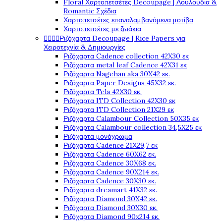
Floral Χαρτοπετσέτες Decoupage | Λουλούδια &
Romantic Σχέδια
Χαρτοπετσέτες επαναλαμβανόμενα μοτίβα
Χαρτοπετσέτες με ζωάκια
Ριζόχαρτα Decoupage | Rice Papers για




Χειροτεχνία & Δημιουργίες
Ριζόχαρτα Cadence collection 42X30 εκ
Ριζόχαρτα metal leaf Cadence 42X31 εκ
Ριζόχαρτα Nagehan aka 30X42 εκ.
Ριζόχαρτα Paper Designs 45X32 εκ.
Ριζόχαρτα Tela 42Χ30 εκ.
Ριζόχαρτα ITD Collection 42X30 εκ
Ριζόχαρτα ITD Collection 21X29 εκ
Ριζόχαρτα Calambour Collection 50X35 εκ
Ριζόχαρτα Calambour collection 34,5X25 εκ
Ριζόχαρτα μονόχρωμα
Ριζόχαρτα Cadence 21Χ29,7 εκ
Ριζόχαρτα Cadence 60X62 εκ.
Ριζόχαρτα Cadence 30X68 εκ.
Ριζόχαρτα Cadence 90X214 εκ.
Ριζόχαρτα Cadence 30X30 εκ.
Ριζόχαρτα dreamart 41X32 εκ.
Ριζόχαρτα Diamond 30X42 εκ.
Ριζόχαρτα Diamond 30X30 εκ.
Ριζόχαρτα Diamond 90x214 εκ.