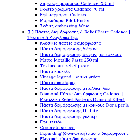
Σπρέι εφέ μαρμάρου Cadence 200 ml
Γκλίτερ χρώματα Cadence 70 ml
Εφέ μαρμάρου Cadence
Μαρκαδόροι Pilot Pintor
Σκόνες embossing Wow
Πάστες Διαμόρφωσης & Relief Paste Cadence |


Texture & Ανάγλυφα Εφέ
Κλασικές πάστες διαμόρφωσης
Πάστα διαμόρφωσης διάφανη
Πάστα διαμόρφωσης διάφανη με κόκκους
Matte Metallic Paste 250 ml
Texture art relief paste
Πάστα κρακελέ
Vintage legend - αντικέ γκέσο
Πάστα εφέ πέτρας
Πάστα διαμόρφωσης μεταλλική λεία
Diamond Πάστα Διαμόρφωσης Cadence |
Μεταλλική Relief Paste με Diamond Effect
Πάστα διαμόρφωσης με κόκκους Dora perla
Πάστα διαμόρφωσης Hi-Lite
Πάστα διαμόρφωσης γκλίτερ
Εφέ μπετόν
Concrete stucco
Expanding (διογκωτική) πάστα διαμόρφωσης
Ελαστική πάστα διαμόφωσης