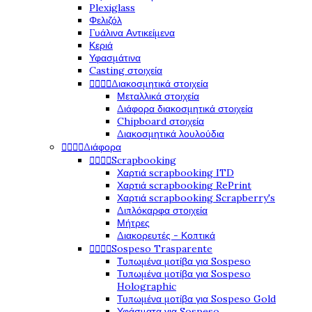
Plexiglass
Φελιζόλ
Γυάλινα Αντικείμενα
Κεριά
Υφασμάτινα
Casting στοιχεία
Διακοσμητικά στοιχεία




Μεταλλικά στοιχεία
Διάφορα διακοσμητικά στοιχεία
Chipboard στοιχεία
Διακοσμητικά λουλούδια
Διάφορα




Scrapbooking




Χαρτιά scrapbooking ITD
Χαρτιά scrapbooking RePrint
Χαρτιά scrapbooking Scrapberry's
Διπλόκαρφα στοιχεία
Μήτρες
Διακορευτές - Κοπτικά
Sospeso Trasparente




Τυπωμένα μοτίβα για Sospeso
Τυπωμένα μοτίβα για Sospeso
Holographic
Τυπωμένα μοτίβα για Sospeso Gold
Υφάσματα για Sospeso