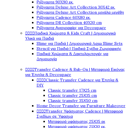
Ριζόχαρτα 90X90 εκ.
Ριζόχαρτα Deluxe Art Collection 30X42 εκ.
Ριζόχαρτα Deluxe Art Collection μεγάλα μεγέθη
Ριζόχαρτα Cadence 60X80 εκ.
Ριζόχαρτα DR Collection 40X30 cm
Ριζόχαρτα Αγιογραφίες για Decoupage
Παιδικά Χρώματα & Kids Craft | Δημιουργικά




Υλικά για Παιδιά
Slime για Παιδιά | Δημιουργικά Aqua Slime Sets
Stencil για Παιδιά | Παιδικά Σχέδια Ζωγραφικής
Παιδικά Χρώματα & Δακτυλομπογιές για
Δημιουργία
Transfer Cadence & Rub-On | Μεταφορά Εικόνας




για Έπιπλα & Decoupage
Classic Transfer Cadence για Έπιπλα &




DIY
Classic transfer 17Χ25 cm
Classic transfer 25Χ35 cm
Classic transfer 35Χ50 cm
Home Decor Transfer για Furniture Makeover
Transfer Υφάσματος Cadence | Μεταφορά




Σχεδίων σε Ύφασμα
Μεταφορά υφάσματος 25Χ35 εκ
Μεταφορά υφάσματος 21Χ30 εκ.