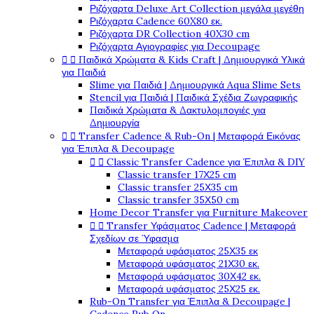
Ριζόχαρτα Deluxe Art Collection μεγάλα μεγέθη
Ριζόχαρτα Cadence 60X80 εκ.
Ριζόχαρτα DR Collection 40X30 cm
Ριζόχαρτα Αγιογραφίες για Decoupage
Παιδικά Χρώματα & Kids Craft | Δημιουργικά Υλικά


για Παιδιά
Slime για Παιδιά | Δημιουργικά Aqua Slime Sets
Stencil για Παιδιά | Παιδικά Σχέδια Ζωγραφικής
Παιδικά Χρώματα & Δακτυλομπογιές για
Δημιουργία
Transfer Cadence & Rub-On | Μεταφορά Εικόνας


για Έπιπλα & Decoupage
Classic Transfer Cadence για Έπιπλα & DIY


Classic transfer 17Χ25 cm
Classic transfer 25Χ35 cm
Classic transfer 35Χ50 cm
Home Decor Transfer για Furniture Makeover
Transfer Υφάσματος Cadence | Μεταφορά


Σχεδίων σε Ύφασμα
Μεταφορά υφάσματος 25Χ35 εκ
Μεταφορά υφάσματος 21Χ30 εκ.
Μεταφορά υφάσματος 30Χ42 εκ.
Μεταφορά υφάσματος 25Χ25 εκ.
Rub-On Transfer για Έπιπλα & Decoupage |