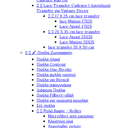
Cadence Rub On
Lace Transfer Cadence | Δαντελωτά


Transfer για Vintage Decor
17 Χ 25 cm lace transfer


lace Μαύρο 17X25
Lace Λευκό 17X25
25 X 35 cm lace transfer


Lace Λευκό 25X35
Lace Μαύρο 25X35
lace transfer 35 Χ 50 cm
🖌️ Πινέλα Ζωγραφικής


Πινέλα πλακέ
Πινέλα Contour
Πινέλα One Stroke
Πινέλα φυλλά χρυσού
Πινέλα για Stencil
Πινέλα σφουγγάρια
Διάφορα Πινέλα
Πινέλα Filbert-οβάλ
Πινέλα για χρώματα κιμωλίας
Σετ πινέλα
Ρολά βαφής - Rollex


Microfiber από μικροίνες
Κλώστινο ριγέ
Χειρολαβές ρολών