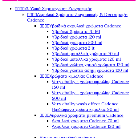
🎨 Υλικά Χεροτεχνίας- Ζωγραφικής




Ακρυλικά Χρώματα Ζωγραφικής & Decoupage




Cadence
Υβριδικά ακρυλικά χρώματα Cadence




Υβριδικά Χρώματα 70 Ml
Υβριδικά χρώματα 120 ml
Υβριδικά χρώματα 500 ml
Υβριδικά χρώματα 2 lt
Υβριδικά μεταλλικά χρώματα 70 ml
Υβριδικά μεταλλικά χρώματα 120 ml
Υβριδικά γκλίτερ χρυσό χρώματα 120 ml
Υβριδικά γκλίτερ ασημί χρώματα 120 ml
Χρώματα κιμωλίας Cadence




Very chalky - χρώμα κιμωλίας Cadence
150 ml
Very chalky - χρώμα κιμωλίας Cadence
500 ml
Very chalky wash effect Cadence -
Ημιδιάφανο χρώμα κιμωλίας 90 ml
Ακρυλικά χρώματα premium Cadence




Ακρυλικά χρώματα Cadence 70 ml
Ακρυλικά χρώματα Cadence 120 ml
Harmony ακρυλικά χρώματα