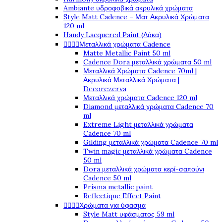
Ambiante υδροφοβικά ακρυλικά χρώματα
Style Matt Cadence – Ματ Ακρυλικά Χρώματα
120 ml
Handy Lacquered Paint (Λάκα)
Μεταλλικά χρώματα Cadence




Matte Metallic Paint 50 ml
Cadence Dora μεταλλικά χρώματα 50 ml
Μεταλλικά Χρώματα Cadence 70ml |
Ακρυλικά Μεταλλικά Χρώματα |
Decorezerva
Μεταλλικά χρώματα Cadence 120 ml
Diamond μεταλλικά χρώματα Cadence 70
ml
Extreme Light μεταλλικά χρώματα
Cadence 70 ml
Gilding μεταλλικά χρώματα Cadence 70 ml
Twin magic μεταλλικά χρώματα Cadence
50 ml
Dora μεταλλικά χρώματα κερί-σαπούνι
Cadence 50 ml
Prisma metallic paint
Reflectique Effect Paint
Χρώματα για ύφασμα




Style Matt υφάσματος 59 ml