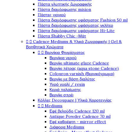
Πάστα γλυπτικής ζωγραφικής
Πάστα διαμόρφωσης mixion
Πάστες χιονιού
Πάστα διαμόρφωσης υφάσματος Fashion 50 ml
Πάστα διαμόρφωσης υφάσματος γκλίτερ
Πάστα διαμόρφωσης υφάσματος Hi-Lite
Πάστα Shabby Chic -Μάτ
Cadence Mediums & Υλικά Ζωγραφικής | Gel &


Βοηθητικά Χρώματα
Βερνίκια Φινιρίσματος


Βερνίκια νερού
Βερνίκι ultimate glaze Cadence
Βερνίκι πέτρας (aqua stone Cadence)
Colouron varnish (Βερνικόχρωμα)
Βερνίκι με βάση διαλύτες
Υγρό γυαλί / resin
Κεριά παλαίωσης
Βερνίκι σπρέι
Κόλλες Decoupage | Υλικά Χειροτεχνίας
Mediums


Εφέ βελούδο Cadence 120 ml
Antique Powder Cadence 70 ml
Εφέ καθρέφτη - mirror effect
Διάφορα Mediums