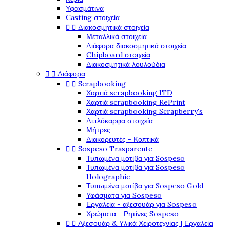
Υφασμάτινα
Casting στοιχεία
Διακοσμητικά στοιχεία


Μεταλλικά στοιχεία
Διάφορα διακοσμητικά στοιχεία
Chipboard στοιχεία
Διακοσμητικά λουλούδια
Διάφορα


Scrapbooking


Χαρτιά scrapbooking ITD
Χαρτιά scrapbooking RePrint
Χαρτιά scrapbooking Scrapberry's
Διπλόκαρφα στοιχεία
Μήτρες
Διακορευτές - Κοπτικά
Sospeso Trasparente


Τυπωμένα μοτίβα για Sospeso
Τυπωμένα μοτίβα για Sospeso
Holographic
Τυπωμένα μοτίβα για Sospeso Gold
Υφάσματα για Sospeso
Εργαλεία - αξεσουάρ για Sospeso
Χρώματα - Ρητίνες Sospeso
Αξεσουάρ & Υλικά Χειροτεχνίας | Εργαλεία

