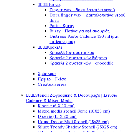
Πατίνες




Finger wax - δακτυλοπατίνα νερού
Dora finger wax - Δακτυλοπατίνα νερού
dora
Patina Spray
Rusty - Πατίνα για εφέ σκουριάς
Distress Paste Cadence 150 ml (μάτ
πατίνα νερού)
Κρακελέ




Κρακελέ 1ος συστατικού
Κρακελέ 2 συστατικών διάφανο
Κρακελέ 2 συστατικών - crocodile
Χρύσωμα
Πρίμερ - Γκέσο
Createx series
Stencil Ζωγραφικής & Decoupage | Στένσιλ




Cadence & Mixed Media
K serie (6 X 20 cm)
Mixed media stencil Serie (10X25 cm)
D serie (15 X 20 cm)
Home Decor Midi Stencil (25x25 cm)
Siluet Trendy Shadow Stencil (25X25 cm)