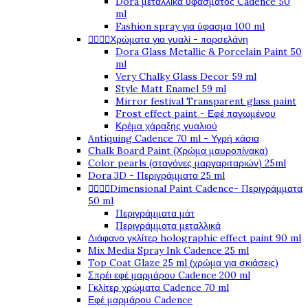
Dora μεταλλικά υφάσματος Cadence 50
ml
Fashion spray για ύφασμα 100 ml
Χρώματα για γυαλί - πορσελάνη




Dora Glass Metallic & Porcelain Paint 50
ml
Very Chalky Glass Decor 59 ml
Style Matt Enamel 59 ml
Mirror festival Transparent glass paint
Frost effect paint - Εφέ παγωμένου
Κρέμα χάραξης γυαλιού
Antiquing Cadence 70 ml - Υγρή κάσια
Chalk Board Paint (Χρώμα μαυροπίνακα)
Color pearls (σταγόνες μαργαριταριών) 25ml
Dora 3D - Περιγράμματα 25 ml
Dimensional Paint Cadence- Περιγράμματα




50 ml
Περιγράμματα μάτ
Περιγράμματα μεταλλικά
Διάφανο γκλίτερ holographic effect paint 90 ml
Mix Media Spray Ink Cadence 25 ml
Top Coat Glaze 25 ml (χρώμα για σκιάσεις)
Σπρέι εφέ μαρμάρου Cadence 200 ml
Γκλίτερ χρώματα Cadence 70 ml
Εφέ μαρμάρου Cadence