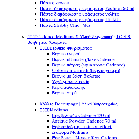
Πάστες χιονιού
Πάστα διαμόρφωσης υφάσματος Fashion 50 ml
Πάστα διαμόρφωσης υφάσματος γκλίτερ
Πάστα διαμόρφωσης υφάσματος Hi-Lite
Πάστα Shabby Chic -Μάτ
Cadence Mediums & Υλικά Ζωγραφικής | Gel &




Βοηθητικά Χρώματα
Βερνίκια Φινιρίσματος




Βερνίκια νερού
Βερνίκι ultimate glaze Cadence
Βερνίκι πέτρας (aqua stone Cadence)
Colouron varnish (Βερνικόχρωμα)
Βερνίκι με βάση διαλύτες
Υγρό γυαλί / resin
Κεριά παλαίωσης
Βερνίκι σπρέι
Κόλλες Decoupage | Υλικά Χειροτεχνίας
Mediums




Εφέ βελούδο Cadence 120 ml
Antique Powder Cadence 70 ml
Εφέ καθρέφτη - mirror effect
Διάφορα Mediums
Εφέ βρύα - Moss effect Cadence