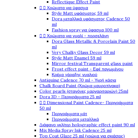
Reflectique Effect Paint
Χρώματα για ύφασμα


Style Matt υφάσματος 59 ml
Dora μεταλλικά υφάσματος Cadence 50
ml
Fashion spray για ύφασμα 100 ml
Χρώματα για γυαλί - πορσελάνη


Dora Glass Metallic & Porcelain Paint 50
ml
Very Chalky Glass Decor 59 ml
Style Matt Enamel 59 ml
Mirror festival Transparent glass paint
Frost effect paint - Εφέ παγωμένου
Κρέμα χάραξης γυαλιού
Antiquing Cadence 70 ml - Υγρή κάσια
Chalk Board Paint (Χρώμα μαυροπίνακα)
Color pearls (σταγόνες μαργαριταριών) 25ml
Dora 3D - Περιγράμματα 25 ml
Dimensional Paint Cadence- Περιγράμματα


50 ml
Περιγράμματα μάτ
Περιγράμματα μεταλλικά
Διάφανο γκλίτερ holographic effect paint 90 ml
Mix Media Spray Ink Cadence 25 ml
Top Coat Glaze 25 ml (χρώμα για σκιάσεις)