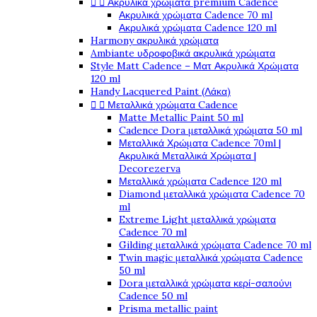
Ακρυλικά χρώματα premium Cadence


Ακρυλικά χρώματα Cadence 70 ml
Ακρυλικά χρώματα Cadence 120 ml
Harmony ακρυλικά χρώματα
Ambiante υδροφοβικά ακρυλικά χρώματα
Style Matt Cadence – Ματ Ακρυλικά Χρώματα
120 ml
Handy Lacquered Paint (Λάκα)
Μεταλλικά χρώματα Cadence


Matte Metallic Paint 50 ml
Cadence Dora μεταλλικά χρώματα 50 ml
Μεταλλικά Χρώματα Cadence 70ml |
Ακρυλικά Μεταλλικά Χρώματα |
Decorezerva
Μεταλλικά χρώματα Cadence 120 ml
Diamond μεταλλικά χρώματα Cadence 70
ml
Extreme Light μεταλλικά χρώματα
Cadence 70 ml
Gilding μεταλλικά χρώματα Cadence 70 ml
Twin magic μεταλλικά χρώματα Cadence
50 ml
Dora μεταλλικά χρώματα κερί-σαπούνι
Cadence 50 ml
Prisma metallic paint