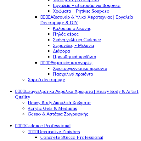
Εργαλεία - αξεσουάρ για Sospeso
Χρώματα - Ρητίνες Sospeso
Αξεσουάρ & Υλικά Χειροτεχνίας | Εργαλεία




Decoupage & DIY
Καλούπια σιλικόνης
Πηλός αέρος
Σκόνη γκλίττερ Cadence
Σφραγίδες - Μελάνια
Διάφορα
Προωθητικά προϊόντα
Θεματικές κατηγορίες




Χριστουγεννιάτικα προϊόντα
Πασχαλινά προϊόντα
Χαρτιά decoupage
Επαγγελματικά Ακρυλικά Χρώματα | Heavy Body & Artist




Quality
Heavy Body Ακρυλικά Χρώματα
Acrylic Gels & Mediums
Gesso & Αστάρια Ζωγραφικής
Cadence Professional




Decorative Finishes




Concrete Stucco Professional