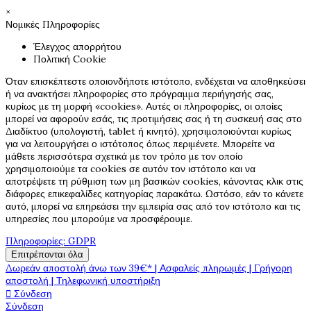
×
Νομικές Πληροφορίες
Έλεγχος απορρήτου
Πολιτική Cookie
Όταν επισκέπτεστε οποιονδήποτε ιστότοπο, ενδέχεται να αποθηκεύσει
ή να ανακτήσει πληροφορίες στο πρόγραμμα περιήγησής σας,
κυρίως με τη μορφή «cookies». Αυτές οι πληροφορίες, οι οποίες
μπορεί να αφορούν εσάς, τις προτιμήσεις σας ή τη συσκευή σας στο
Διαδίκτυο (υπολογιστή, tablet ή κινητό), χρησιμοποιούνται κυρίως
για να λειτουργήσει ο ιστότοπος όπως περιμένετε. Μπορείτε να
μάθετε περισσότερα σχετικά με τον τρόπο με τον οποίο
χρησιμοποιούμε τα cookies σε αυτόν τον ιστότοπο και να
αποτρέψετε τη ρύθμιση των μη βασικών cookies, κάνοντας κλικ στις
διάφορες επικεφαλίδες κατηγορίας παρακάτω. Ωστόσο, εάν το κάνετε
αυτό, μπορεί να επηρεάσει την εμπειρία σας από τον ιστότοπο και τις
υπηρεσίες που μπορούμε να προσφέρουμε.
Πληροφορίες: GDPR
Επιτρέπονται όλα
Δωρεάν αποστολή άνω των 39€* | Ασφαλείς πληρωμές | Γρήγορη
αποστολή | Τηλεφωνική υποστήριξη
Σύνδεση

Σύνδεση