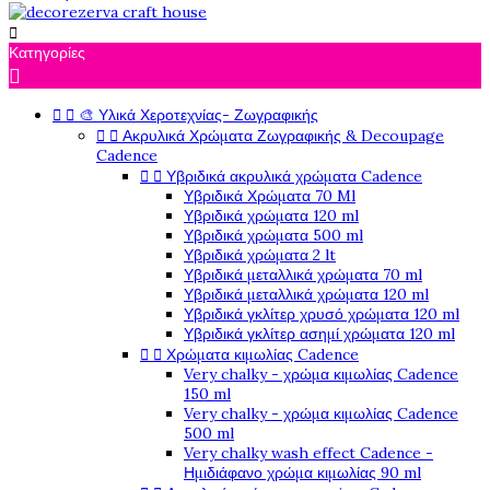

Κατηγορίες

🎨 Υλικά Χεροτεχνίας- Ζωγραφικής


Ακρυλικά Χρώματα Ζωγραφικής & Decoupage


Cadence
Υβριδικά ακρυλικά χρώματα Cadence


Υβριδικά Χρώματα 70 Ml
Υβριδικά χρώματα 120 ml
Υβριδικά χρώματα 500 ml
Υβριδικά χρώματα 2 lt
Υβριδικά μεταλλικά χρώματα 70 ml
Υβριδικά μεταλλικά χρώματα 120 ml
Υβριδικά γκλίτερ χρυσό χρώματα 120 ml
Υβριδικά γκλίτερ ασημί χρώματα 120 ml
Χρώματα κιμωλίας Cadence


Very chalky - χρώμα κιμωλίας Cadence
150 ml
Very chalky - χρώμα κιμωλίας Cadence
500 ml
Very chalky wash effect Cadence -
Ημιδιάφανο χρώμα κιμωλίας 90 ml