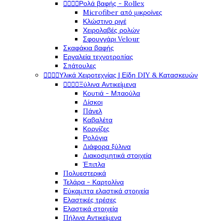
Ρολά βαφής - Rollex




Microfiber από μικροίνες
Κλώστινο ριγέ
Χειρολαβές ρολών
Σφουγγάρι Velour
Σκαφάκια βαφής
Εργαλεία τεχνοτροπίας
Σπάτουλες
Υλικά Χειροτεχνίας | Είδη DIY & Κατασκευών




Ξύλινα Αντικείμενα




Κουτιά - Μπαούλα
Δίσκοι
Πάνελ
Καβαλέτα
Κορνίζες
Ρολόγια
Διάφορα ξύλινα
Διακοσμητικά στοιχεία
Έπιπλα
Πολυεστερικά
Τελάρα - Καρτολίνα
Εύκαμπτα ελαστικά στοιχεία
Ελαστικές τρέσες
Ελαστικά στοιχεία
Πήλινα Αντικείμενα