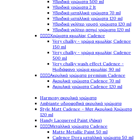
Υβριδικά χρώματα 500 ml
Υβριδικά χρώματα 2 lt
Υβριδικά μεταλλικά χρώματα 70 ml
Υβριδικά μεταλλικά χρώματα 120 ml
Υβριδικά γκλίτερ χρυσό χρώματα 120 ml
Υβριδικά γκλίτερ ασημί χρώματα 120 ml




Χρώματα κιμωλίας Cadence
Very chalky - χρώμα κιμωλίας Cadence
150 ml
Very chalky - χρώμα κιμωλίας Cadence
500 ml
Very chalky wash effect Cadence -
Ημιδιάφανο χρώμα κιμωλίας 90 ml




Ακρυλικά χρώματα premium Cadence
Ακρυλικά χρώματα Cadence 70 ml
Ακρυλικά χρώματα Cadence 120 ml
Harmony ακρυλικά χρώματα
Ambiante υδροφοβικά ακρυλικά χρώματα
Style Matt Cadence – Ματ Ακρυλικά Χρώματα
120 ml
Handy Lacquered Paint (Λάκα)




Μεταλλικά χρώματα Cadence
Matte Metallic Paint 50 ml
Cadence Dora μεταλλικά χρώματα 50 ml