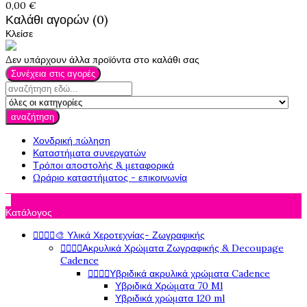
0,00 €
Καλάθι αγορών (0)
Κλείσε
Δεν υπάρχουν άλλα προϊόντα στο καλάθι σας
Συνέχεια στις αγορές
αναζήτηση
Χονδρική πώληση
Καταστήματα συνεργατών
Τρόποι αποστολής & μεταφορικά
Ωράριο καταστήματος - επικοινωνία

Κατάλογος




🎨 Υλικά Χεροτεχνίας- Ζωγραφικής




Ακρυλικά Χρώματα Ζωγραφικής & Decoupage
Cadence




Υβριδικά ακρυλικά χρώματα Cadence
Υβριδικά Χρώματα 70 Ml
Υβριδικά χρώματα 120 ml