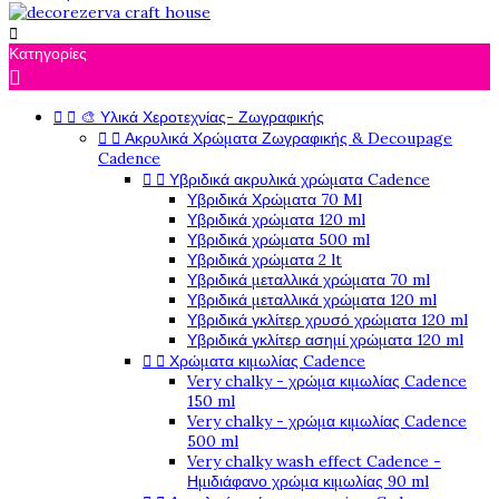

Κατηγορίες



🎨 Υλικά Χεροτεχνίας- Ζωγραφικής


Ακρυλικά Χρώματα Ζωγραφικής & Decoupage
Cadence


Υβριδικά ακρυλικά χρώματα Cadence
Υβριδικά Χρώματα 70 Ml
Υβριδικά χρώματα 120 ml
Υβριδικά χρώματα 500 ml
Υβριδικά χρώματα 2 lt
Υβριδικά μεταλλικά χρώματα 70 ml
Υβριδικά μεταλλικά χρώματα 120 ml
Υβριδικά γκλίτερ χρυσό χρώματα 120 ml
Υβριδικά γκλίτερ ασημί χρώματα 120 ml


Χρώματα κιμωλίας Cadence
Very chalky - χρώμα κιμωλίας Cadence
150 ml
Very chalky - χρώμα κιμωλίας Cadence
500 ml
Very chalky wash effect Cadence -
Ημιδιάφανο χρώμα κιμωλίας 90 ml