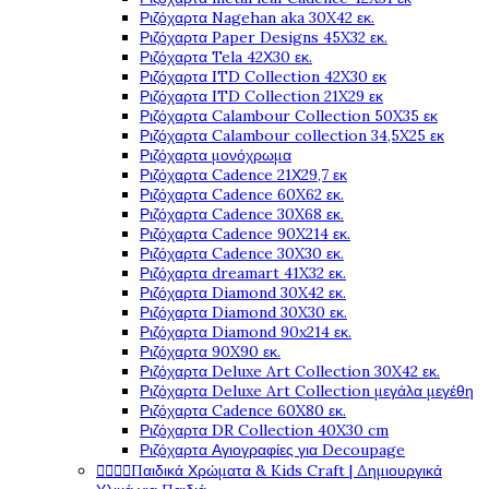
Ριζόχαρτα Nagehan aka 30X42 εκ.
Ριζόχαρτα Paper Designs 45X32 εκ.
Ριζόχαρτα Tela 42Χ30 εκ.
Ριζόχαρτα ITD Collection 42X30 εκ
Ριζόχαρτα ITD Collection 21X29 εκ
Ριζόχαρτα Calambour Collection 50X35 εκ
Ριζόχαρτα Calambour collection 34,5X25 εκ
Ριζόχαρτα μονόχρωμα
Ριζόχαρτα Cadence 21Χ29,7 εκ
Ριζόχαρτα Cadence 60X62 εκ.
Ριζόχαρτα Cadence 30X68 εκ.
Ριζόχαρτα Cadence 90X214 εκ.
Ριζόχαρτα Cadence 30X30 εκ.
Ριζόχαρτα dreamart 41X32 εκ.
Ριζόχαρτα Diamond 30X42 εκ.
Ριζόχαρτα Diamond 30X30 εκ.
Ριζόχαρτα Diamond 90x214 εκ.
Ριζόχαρτα 90X90 εκ.
Ριζόχαρτα Deluxe Art Collection 30X42 εκ.
Ριζόχαρτα Deluxe Art Collection μεγάλα μεγέθη
Ριζόχαρτα Cadence 60X80 εκ.
Ριζόχαρτα DR Collection 40X30 cm
Ριζόχαρτα Αγιογραφίες για Decoupage




Παιδικά Χρώματα & Kids Craft | Δημιουργικά