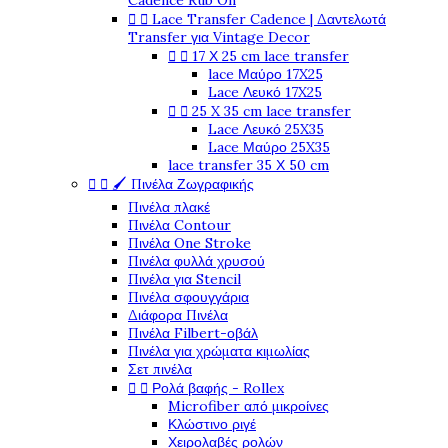
Cadence Rub On


Lace Transfer Cadence | Δαντελωτά
Transfer για Vintage Decor


17 Χ 25 cm lace transfer
lace Μαύρο 17X25
Lace Λευκό 17X25


25 X 35 cm lace transfer
Lace Λευκό 25X35
Lace Μαύρο 25X35
lace transfer 35 Χ 50 cm


🖌️ Πινέλα Ζωγραφικής
Πινέλα πλακέ
Πινέλα Contour
Πινέλα One Stroke
Πινέλα φυλλά χρυσού
Πινέλα για Stencil
Πινέλα σφουγγάρια
Διάφορα Πινέλα
Πινέλα Filbert-οβάλ
Πινέλα για χρώματα κιμωλίας
Σετ πινέλα


Ρολά βαφής - Rollex
Microfiber από μικροίνες
Κλώστινο ριγέ
Χειρολαβές ρολών