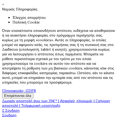
×
Νομικές Πληροφορίες
Έλεγχος απορρήτου
Πολιτική Cookie
Όταν επισκέπτεστε οποιονδήποτε ιστότοπο, ενδέχεται να αποθηκεύσει
ή να ανακτήσει πληροφορίες στο πρόγραμμα περιήγησής σας,
κυρίως με τη μορφή «cookies». Αυτές οι πληροφορίες, οι οποίες
μπορεί να αφορούν εσάς, τις προτιμήσεις σας ή τη συσκευή σας στο
Διαδίκτυο (υπολογιστή, tablet ή κινητό), χρησιμοποιούνται κυρίως
για να λειτουργήσει ο ιστότοπος όπως περιμένετε. Μπορείτε να
μάθετε περισσότερα σχετικά με τον τρόπο με τον οποίο
χρησιμοποιούμε τα cookies σε αυτόν τον ιστότοπο και να
αποτρέψετε τη ρύθμιση των μη βασικών cookies, κάνοντας κλικ στις
διάφορες επικεφαλίδες κατηγορίας παρακάτω. Ωστόσο, εάν το κάνετε
αυτό, μπορεί να επηρεάσει την εμπειρία σας από τον ιστότοπο και τις
υπηρεσίες που μπορούμε να προσφέρουμε.
Πληροφορίες: GDPR
Επιτρέπονται όλα
Δωρεάν αποστολή άνω των 39€* | Ασφαλείς πληρωμές | Γρήγορη
αποστολή | Τηλεφωνική υποστήριξη

Σύνδεση
Σύνδεση