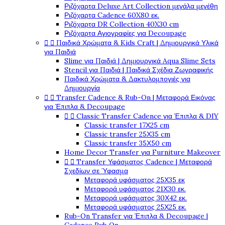
Ριζόχαρτα Deluxe Art Collection μεγάλα μεγέθη
Ριζόχαρτα Cadence 60X80 εκ.
Ριζόχαρτα DR Collection 40X30 cm
Ριζόχαρτα Αγιογραφίες για Decoupage


Παιδικά Χρώματα & Kids Craft | Δημιουργικά Υλικά
για Παιδιά
Slime για Παιδιά | Δημιουργικά Aqua Slime Sets
Stencil για Παιδιά | Παιδικά Σχέδια Ζωγραφικής
Παιδικά Χρώματα & Δακτυλομπογιές για
Δημιουργία


Transfer Cadence & Rub-On | Μεταφορά Εικόνας
για Έπιπλα & Decoupage


Classic Transfer Cadence για Έπιπλα & DIY
Classic transfer 17Χ25 cm
Classic transfer 25Χ35 cm
Classic transfer 35Χ50 cm
Home Decor Transfer για Furniture Makeover


Transfer Υφάσματος Cadence | Μεταφορά
Σχεδίων σε Ύφασμα
Μεταφορά υφάσματος 25Χ35 εκ
Μεταφορά υφάσματος 21Χ30 εκ.
Μεταφορά υφάσματος 30Χ42 εκ.
Μεταφορά υφάσματος 25Χ25 εκ.
Rub-On Transfer για Έπιπλα & Decoupage |