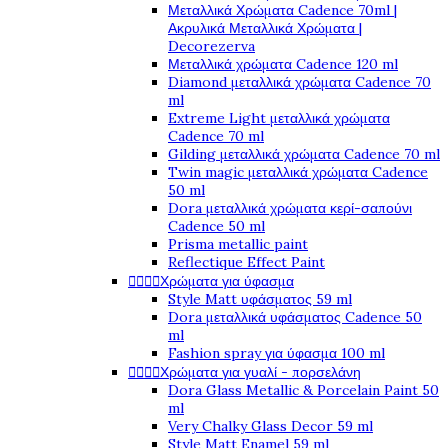
Μεταλλικά Χρώματα Cadence 70ml |
Ακρυλικά Μεταλλικά Χρώματα |
Decorezerva
Μεταλλικά χρώματα Cadence 120 ml
Diamond μεταλλικά χρώματα Cadence 70
ml
Extreme Light μεταλλικά χρώματα
Cadence 70 ml
Gilding μεταλλικά χρώματα Cadence 70 ml
Twin magic μεταλλικά χρώματα Cadence
50 ml
Dora μεταλλικά χρώματα κερί-σαπούνι
Cadence 50 ml
Prisma metallic paint
Reflectique Effect Paint




Χρώματα για ύφασμα
Style Matt υφάσματος 59 ml
Dora μεταλλικά υφάσματος Cadence 50
ml
Fashion spray για ύφασμα 100 ml




Χρώματα για γυαλί - πορσελάνη
Dora Glass Metallic & Porcelain Paint 50
ml
Very Chalky Glass Decor 59 ml
Style Matt Enamel 59 ml