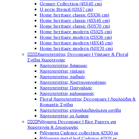
Grunge Collection (45X45 cm)
U serie Stencil (13X57 cm)
Home heritage classic (25X36 cm)
Home heritage classic (45X45 cm)
Home heritage classic (50X70 cm)
Home heritage modern (25X25 cm)
Home heritage modern (25X36 cm)
Home heritage modern (45X45 cm)
Home heritage modern (50X70 cm)




Χαρτοπετσέτες Decoupage | Vintage & Floral
Σχέδια Χειροτεχνίας
Χαρτοπετσέτες διάφορες
Χαρτοπετσέτες vintage
Χαρτοπετσέτες παιδικές
Χαρτοπετσέτες Χριστουγεννιάτικες
Χαρτοπετσέτες Πασχαλινές
Χαρτοπετσέτες καλοκαιρινές
Floral Χαρτοπετσέτες Decoupage | Λουλούδια &
Romantic Σχέδια
Χαρτοπετσέτες επαναλαμβανόμενα μοτίβα
Χαρτοπετσέτες με ζωάκια




Ριζόχαρτα Decoupage | Rice Papers για
Χειροτεχνία & Δημιουργίες
Ριζόχαρτα Cadence collection 42X30 εκ
Ριζόχαρτα metal leaf Cadence 42X31 εκ