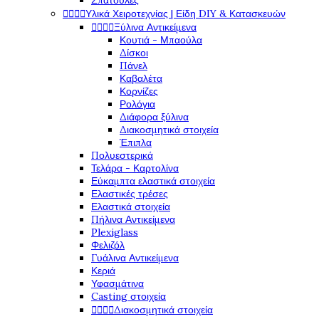
Σπάτουλες




Υλικά Χειροτεχνίας | Είδη DIY & Κατασκευών




Ξύλινα Αντικείμενα
Κουτιά - Μπαούλα
Δίσκοι
Πάνελ
Καβαλέτα
Κορνίζες
Ρολόγια
Διάφορα ξύλινα
Διακοσμητικά στοιχεία
Έπιπλα
Πολυεστερικά
Τελάρα - Καρτολίνα
Εύκαμπτα ελαστικά στοιχεία
Ελαστικές τρέσες
Ελαστικά στοιχεία
Πήλινα Αντικείμενα
Plexiglass
Φελιζόλ
Γυάλινα Αντικείμενα
Κεριά
Υφασμάτινα
Casting στοιχεία




Διακοσμητικά στοιχεία