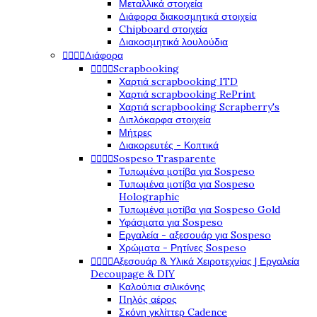
Μεταλλικά στοιχεία
Διάφορα διακοσμητικά στοιχεία
Chipboard στοιχεία
Διακοσμητικά λουλούδια




Διάφορα




Scrapbooking
Χαρτιά scrapbooking ITD
Χαρτιά scrapbooking RePrint
Χαρτιά scrapbooking Scrapberry's
Διπλόκαρφα στοιχεία
Μήτρες
Διακορευτές - Κοπτικά




Sospeso Trasparente
Τυπωμένα μοτίβα για Sospeso
Τυπωμένα μοτίβα για Sospeso
Holographic
Τυπωμένα μοτίβα για Sospeso Gold
Υφάσματα για Sospeso
Εργαλεία - αξεσουάρ για Sospeso
Χρώματα - Ρητίνες Sospeso




Αξεσουάρ & Υλικά Χειροτεχνίας | Εργαλεία
Decoupage & DIY
Καλούπια σιλικόνης
Πηλός αέρος
Σκόνη γκλίττερ Cadence