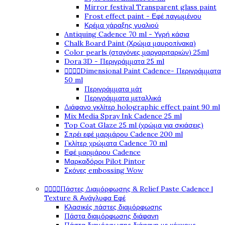
Mirror festival Transparent glass paint
Frost effect paint - Εφέ παγωμένου
Κρέμα χάραξης γυαλιού
Antiquing Cadence 70 ml - Υγρή κάσια
Chalk Board Paint (Χρώμα μαυροπίνακα)
Color pearls (σταγόνες μαργαριταριών) 25ml
Dora 3D - Περιγράμματα 25 ml




Dimensional Paint Cadence- Περιγράμματα
50 ml
Περιγράμματα μάτ
Περιγράμματα μεταλλικά
Διάφανο γκλίτερ holographic effect paint 90 ml
Mix Media Spray Ink Cadence 25 ml
Top Coat Glaze 25 ml (χρώμα για σκιάσεις)
Σπρέι εφέ μαρμάρου Cadence 200 ml
Γκλίτερ χρώματα Cadence 70 ml
Εφέ μαρμάρου Cadence
Μαρκαδόροι Pilot Pintor
Σκόνες embossing Wow




Πάστες Διαμόρφωσης & Relief Paste Cadence |
Texture & Ανάγλυφα Εφέ
Κλασικές πάστες διαμόρφωσης
Πάστα διαμόρφωσης διάφανη