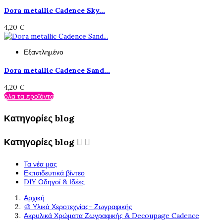
Dora metallic Cadence Sky...
4,20 €
Εξαντλημένο
Dora metallic Cadence Sand...
4,20 €
όλα τα προϊόντα
Κατηγορίες blog
Κατηγορίες blog


Τα νέα μας
Εκπαιδευτικά βίντεο
DIY Οδηγοί & Ιδέες
Αρχική
🎨 Υλικά Χεροτεχνίας- Ζωγραφικής
Ακρυλικά Χρώματα Ζωγραφικής & Decoupage Cadence