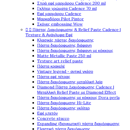
Σπρέι εφέ μαρμάρου Cadence 200 ml
Γκλίτερ χρώματα Cadence 70 ml
Εφέ μαρμάρου Cadence
Μαρκαδόροι Pilot Pintor
Σκόνες embossing Wow


Πάστες Διαμόρφωσης & Relief Paste Cadence |
Texture & Ανάγλυφα Εφέ
Κλασικές πάστες διαμόρφωσης
Πάστα διαμόρφωσης διάφανη
Πάστα διαμόρφωσης διάφανη με κόκκους
Matte Metallic Paste 250 ml
Texture art relief paste
Πάστα κρακελέ
Vintage legend - αντικέ γκέσο
Πάστα εφέ πέτρας
Πάστα διαμόρφωσης μεταλλική λεία
Diamond Πάστα Διαμόρφωσης Cadence |
Μεταλλική Relief Paste με Diamond Effect
Πάστα διαμόρφωσης με κόκκους Dora perla
Πάστα διαμόρφωσης Hi-Lite
Πάστα διαμόρφωσης γκλίτερ
Εφέ μπετόν
Concrete stucco
Expanding (διογκωτική) πάστα διαμόρφωσης
Ελαστική πάστα διαμόφωσης