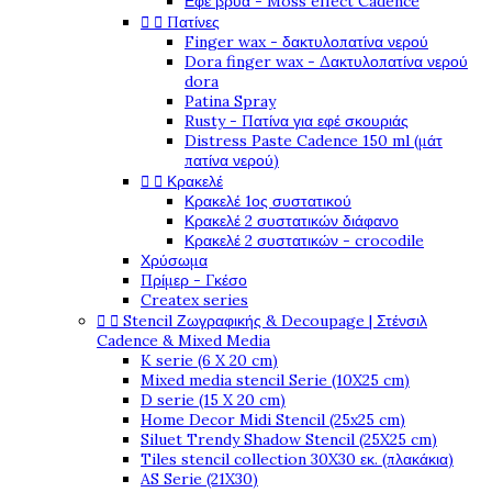
Εφέ βρύα - Moss effect Cadence


Πατίνες
Finger wax - δακτυλοπατίνα νερού
Dora finger wax - Δακτυλοπατίνα νερού
dora
Patina Spray
Rusty - Πατίνα για εφέ σκουριάς
Distress Paste Cadence 150 ml (μάτ
πατίνα νερού)


Κρακελέ
Κρακελέ 1ος συστατικού
Κρακελέ 2 συστατικών διάφανο
Κρακελέ 2 συστατικών - crocodile
Χρύσωμα
Πρίμερ - Γκέσο
Createx series


Stencil Ζωγραφικής & Decoupage | Στένσιλ
Cadence & Mixed Media
K serie (6 X 20 cm)
Mixed media stencil Serie (10X25 cm)
D serie (15 X 20 cm)
Home Decor Midi Stencil (25x25 cm)
Siluet Trendy Shadow Stencil (25X25 cm)
Tiles stencil collection 30X30 εκ. (πλακάκια)
AS Serie (21X30)