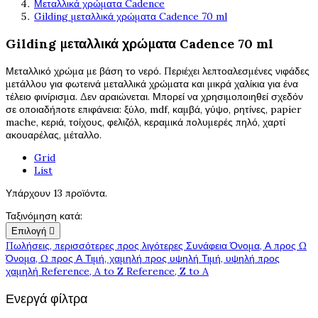
Μεταλλικά χρώματα Cadence
Gilding μεταλλικά χρώματα Cadence 70 ml
Gilding μεταλλικά χρώματα Cadence 70 ml
Μεταλλικό χρώμα με βάση το νερό. Περιέχει λεπτοαλεσμένες νιφάδες
μετάλλου για φωτεινά μεταλλικά χρώματα και μικρά χαλίκια για ένα
τέλειο φινίρισμα. Δεν αραιώνεται. Μπορεί να χρησιμοποιηθεί σχεδόν
σε οποιαδήποτε επιφάνεια: ξύλο, mdf, καμβά, γύψο, ρητίνες, papier
mache, κεριά, τοίχους, φελιζόλ, κεραμικά πολυμερές πηλό, χαρτί
ακουαρέλας, μέταλλο.
Grid
List
Υπάρχουν 13 προϊόντα.
Ταξινόμηση κατά:
Επιλογή

Πωλήσεις, περισσότερες προς λιγότερες
Συνάφεια
Όνομα, Α προς Ω
Όνομα, Ω προς Α
Τιμή, χαμηλή προς υψηλή
Τιμή, υψηλή προς
χαμηλή
Reference, A to Z
Reference, Z to A
Ενεργά φίλτρα