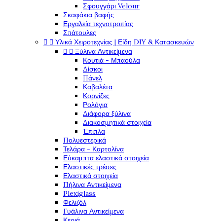
Σφουγγάρι Velour
Σκαφάκια βαφής
Εργαλεία τεχνοτροπίας
Σπάτουλες


Υλικά Χειροτεχνίας | Είδη DIY & Κατασκευών


Ξύλινα Αντικείμενα
Κουτιά - Μπαούλα
Δίσκοι
Πάνελ
Καβαλέτα
Κορνίζες
Ρολόγια
Διάφορα ξύλινα
Διακοσμητικά στοιχεία
Έπιπλα
Πολυεστερικά
Τελάρα - Καρτολίνα
Εύκαμπτα ελαστικά στοιχεία
Ελαστικές τρέσες
Ελαστικά στοιχεία
Πήλινα Αντικείμενα
Plexiglass
Φελιζόλ
Γυάλινα Αντικείμενα
Κεριά