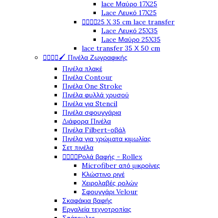
lace Μαύρο 17X25
Lace Λευκό 17X25




25 X 35 cm lace transfer
Lace Λευκό 25X35
Lace Μαύρο 25X35
lace transfer 35 Χ 50 cm




🖌️ Πινέλα Ζωγραφικής
Πινέλα πλακέ
Πινέλα Contour
Πινέλα One Stroke
Πινέλα φυλλά χρυσού
Πινέλα για Stencil
Πινέλα σφουγγάρια
Διάφορα Πινέλα
Πινέλα Filbert-οβάλ
Πινέλα για χρώματα κιμωλίας
Σετ πινέλα




Ρολά βαφής - Rollex
Microfiber από μικροίνες
Κλώστινο ριγέ
Χειρολαβές ρολών
Σφουγγάρι Velour
Σκαφάκια βαφής
Εργαλεία τεχνοτροπίας