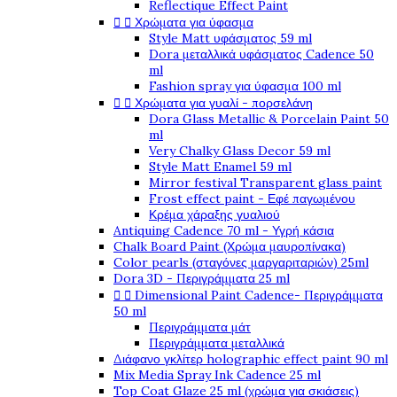
Reflectique Effect Paint


Χρώματα για ύφασμα
Style Matt υφάσματος 59 ml
Dora μεταλλικά υφάσματος Cadence 50
ml
Fashion spray για ύφασμα 100 ml


Χρώματα για γυαλί - πορσελάνη
Dora Glass Metallic & Porcelain Paint 50
ml
Very Chalky Glass Decor 59 ml
Style Matt Enamel 59 ml
Mirror festival Transparent glass paint
Frost effect paint - Εφέ παγωμένου
Κρέμα χάραξης γυαλιού
Antiquing Cadence 70 ml - Υγρή κάσια
Chalk Board Paint (Χρώμα μαυροπίνακα)
Color pearls (σταγόνες μαργαριταριών) 25ml
Dora 3D - Περιγράμματα 25 ml


Dimensional Paint Cadence- Περιγράμματα
50 ml
Περιγράμματα μάτ
Περιγράμματα μεταλλικά
Διάφανο γκλίτερ holographic effect paint 90 ml
Mix Media Spray Ink Cadence 25 ml
Top Coat Glaze 25 ml (χρώμα για σκιάσεις)