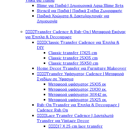
Υλικά για Παιδιά
Slime για Παιδιά | Δημιουργικά Aqua Slime Sets
Stencil για Παιδιά | Παιδικά Σχέδια Ζωγραφικής
Παιδικά Χρώματα & Δακτυλομπογιές για
Δημιουργία




Transfer Cadence & Rub-On | Μεταφορά Εικόνας
για Έπιπλα & Decoupage




Classic Transfer Cadence για Έπιπλα &
DIY
Classic transfer 17Χ25 cm
Classic transfer 25Χ35 cm
Classic transfer 35Χ50 cm
Home Decor Transfer για Furniture Makeover




Transfer Υφάσματος Cadence | Μεταφορά
Σχεδίων σε Ύφασμα
Μεταφορά υφάσματος 25Χ35 εκ
Μεταφορά υφάσματος 21Χ30 εκ.
Μεταφορά υφάσματος 30Χ42 εκ.
Μεταφορά υφάσματος 25Χ25 εκ.
Rub-On Transfer για Έπιπλα & Decoupage |
Cadence Rub On




Lace Transfer Cadence | Δαντελωτά
Transfer για Vintage Decor




17 Χ 25 cm lace transfer