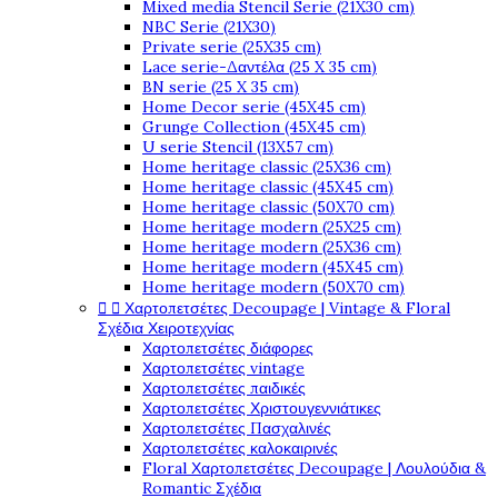
Mixed media Stencil Serie (21X30 cm)
NBC Serie (21X30)
Private serie (25X35 cm)
Lace serie-Δαντέλα (25 X 35 cm)
BN serie (25 X 35 cm)
Home Decor serie (45X45 cm)
Grunge Collection (45X45 cm)
U serie Stencil (13X57 cm)
Home heritage classic (25X36 cm)
Home heritage classic (45X45 cm)
Home heritage classic (50X70 cm)
Home heritage modern (25X25 cm)
Home heritage modern (25X36 cm)
Home heritage modern (45X45 cm)
Home heritage modern (50X70 cm)


Χαρτοπετσέτες Decoupage | Vintage & Floral
Σχέδια Χειροτεχνίας
Χαρτοπετσέτες διάφορες
Χαρτοπετσέτες vintage
Χαρτοπετσέτες παιδικές
Χαρτοπετσέτες Χριστουγεννιάτικες
Χαρτοπετσέτες Πασχαλινές
Χαρτοπετσέτες καλοκαιρινές
Floral Χαρτοπετσέτες Decoupage | Λουλούδια &
Romantic Σχέδια