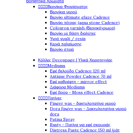
Βοηθητικά Χρώματα




Βερνίκια Φινιρίσματος
Βερνίκια νερού
Βερνίκι ultimate glaze Cadence
Βερνίκι πέτρας (aqua stone Cadence)
Colouron varnish (Βερνικόχρωμα)
Βερνίκι με βάση διαλύτες
Υγρό γυαλί / resin
Κεριά παλαίωσης
Βερνίκι σπρέι
Κόλλες Decoupage | Υλικά Χειροτεχνίας




Mediums
Εφέ βελούδο Cadence 120 ml
Antique Powder Cadence 70 ml
Εφέ καθρέφτη - mirror effect
Διάφορα Mediums
Εφέ βρύα - Moss effect Cadence




Πατίνες
Finger wax - δακτυλοπατίνα νερού
Dora finger wax - Δακτυλοπατίνα νερού
dora
Patina Spray
Rusty - Πατίνα για εφέ σκουριάς
Distress Paste Cadence 150 ml (μάτ