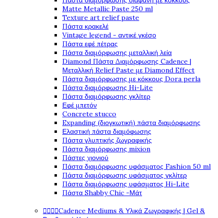
Πάστα διαμόρφωσης διάφανη με κόκκους
Matte Metallic Paste 250 ml
Texture art relief paste
Πάστα κρακελέ
Vintage legend - αντικέ γκέσο
Πάστα εφέ πέτρας
Πάστα διαμόρφωσης μεταλλική λεία
Diamond Πάστα Διαμόρφωσης Cadence |
Μεταλλική Relief Paste με Diamond Effect
Πάστα διαμόρφωσης με κόκκους Dora perla
Πάστα διαμόρφωσης Hi-Lite
Πάστα διαμόρφωσης γκλίτερ
Εφέ μπετόν
Concrete stucco
Expanding (διογκωτική) πάστα διαμόρφωσης
Ελαστική πάστα διαμόφωσης
Πάστα γλυπτικής ζωγραφικής
Πάστα διαμόρφωσης mixion
Πάστες χιονιού
Πάστα διαμόρφωσης υφάσματος Fashion 50 ml
Πάστα διαμόρφωσης υφάσματος γκλίτερ
Πάστα διαμόρφωσης υφάσματος Hi-Lite
Πάστα Shabby Chic -Μάτ




Cadence Mediums & Υλικά Ζωγραφικής | Gel &