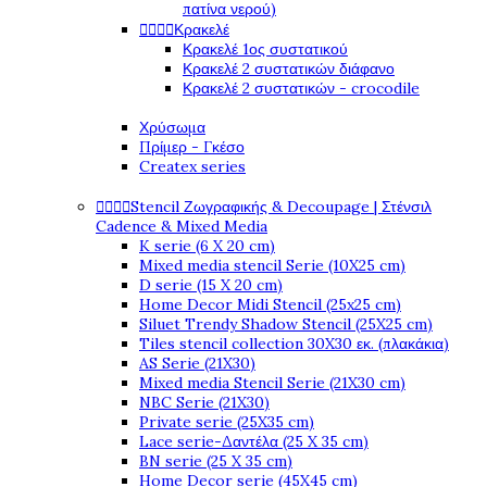
πατίνα νερού)




Κρακελέ
Κρακελέ 1ος συστατικού
Κρακελέ 2 συστατικών διάφανο
Κρακελέ 2 συστατικών - crocodile
Χρύσωμα
Πρίμερ - Γκέσο
Createx series




Stencil Ζωγραφικής & Decoupage | Στένσιλ
Cadence & Mixed Media
K serie (6 X 20 cm)
Mixed media stencil Serie (10X25 cm)
D serie (15 X 20 cm)
Home Decor Midi Stencil (25x25 cm)
Siluet Trendy Shadow Stencil (25X25 cm)
Tiles stencil collection 30X30 εκ. (πλακάκια)
AS Serie (21X30)
Mixed media Stencil Serie (21X30 cm)
NBC Serie (21X30)
Private serie (25X35 cm)
Lace serie-Δαντέλα (25 X 35 cm)
BN serie (25 X 35 cm)
Home Decor serie (45X45 cm)