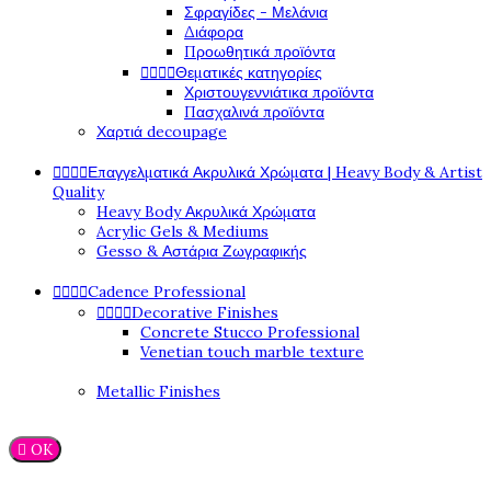
Σφραγίδες - Μελάνια
Διάφορα
Προωθητικά προϊόντα




Θεματικές κατηγορίες
Χριστουγεννιάτικα προϊόντα
Πασχαλινά προϊόντα
Χαρτιά decoupage




Επαγγελματικά Ακρυλικά Χρώματα | Heavy Body & Artist
Quality
Heavy Body Ακρυλικά Χρώματα
Acrylic Gels & Mediums
Gesso & Αστάρια Ζωγραφικής




Cadence Professional




Decorative Finishes
Concrete Stucco Professional
Venetian touch marble texture
Metallic Finishes

OK