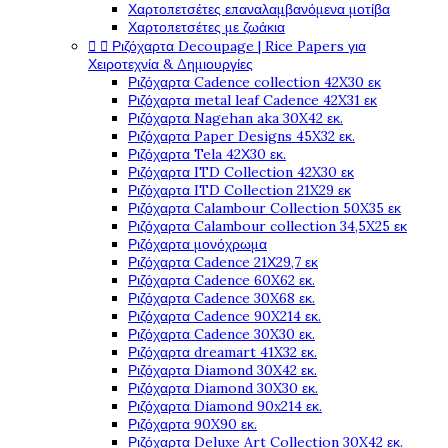
Χαρτοπετσέτες επαναλαμβανόμενα μοτίβα
Χαρτοπετσέτες με ζωάκια


Ριζόχαρτα Decoupage | Rice Papers για
Χειροτεχνία & Δημιουργίες
Ριζόχαρτα Cadence collection 42X30 εκ
Ριζόχαρτα metal leaf Cadence 42X31 εκ
Ριζόχαρτα Nagehan aka 30X42 εκ.
Ριζόχαρτα Paper Designs 45X32 εκ.
Ριζόχαρτα Tela 42Χ30 εκ.
Ριζόχαρτα ITD Collection 42X30 εκ
Ριζόχαρτα ITD Collection 21X29 εκ
Ριζόχαρτα Calambour Collection 50X35 εκ
Ριζόχαρτα Calambour collection 34,5X25 εκ
Ριζόχαρτα μονόχρωμα
Ριζόχαρτα Cadence 21Χ29,7 εκ
Ριζόχαρτα Cadence 60X62 εκ.
Ριζόχαρτα Cadence 30X68 εκ.
Ριζόχαρτα Cadence 90X214 εκ.
Ριζόχαρτα Cadence 30X30 εκ.
Ριζόχαρτα dreamart 41X32 εκ.
Ριζόχαρτα Diamond 30X42 εκ.
Ριζόχαρτα Diamond 30X30 εκ.
Ριζόχαρτα Diamond 90x214 εκ.
Ριζόχαρτα 90X90 εκ.
Ριζόχαρτα Deluxe Art Collection 30X42 εκ.