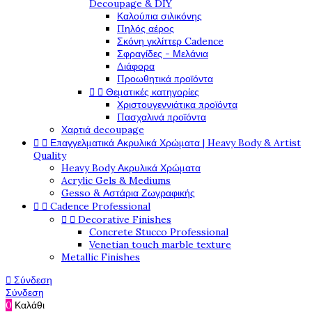
Decoupage & DIY
Καλούπια σιλικόνης
Πηλός αέρος
Σκόνη γκλίττερ Cadence
Σφραγίδες - Μελάνια
Διάφορα
Προωθητικά προϊόντα


Θεματικές κατηγορίες
Χριστουγεννιάτικα προϊόντα
Πασχαλινά προϊόντα
Χαρτιά decoupage


Επαγγελματικά Ακρυλικά Χρώματα | Heavy Body & Artist
Quality
Heavy Body Ακρυλικά Χρώματα
Acrylic Gels & Mediums
Gesso & Αστάρια Ζωγραφικής


Cadence Professional


Decorative Finishes
Concrete Stucco Professional
Venetian touch marble texture
Metallic Finishes

Σύνδεση
Σύνδεση
0
Καλάθι