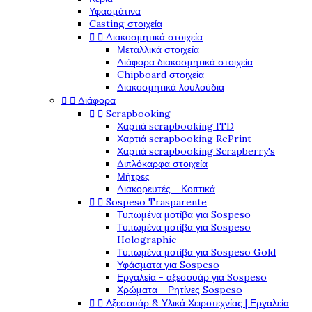
Υφασμάτινα
Casting στοιχεία


Διακοσμητικά στοιχεία
Μεταλλικά στοιχεία
Διάφορα διακοσμητικά στοιχεία
Chipboard στοιχεία
Διακοσμητικά λουλούδια


Διάφορα


Scrapbooking
Χαρτιά scrapbooking ITD
Χαρτιά scrapbooking RePrint
Χαρτιά scrapbooking Scrapberry's
Διπλόκαρφα στοιχεία
Μήτρες
Διακορευτές - Κοπτικά


Sospeso Trasparente
Τυπωμένα μοτίβα για Sospeso
Τυπωμένα μοτίβα για Sospeso
Holographic
Τυπωμένα μοτίβα για Sospeso Gold
Υφάσματα για Sospeso
Εργαλεία - αξεσουάρ για Sospeso
Χρώματα - Ρητίνες Sospeso


Αξεσουάρ & Υλικά Χειροτεχνίας | Εργαλεία