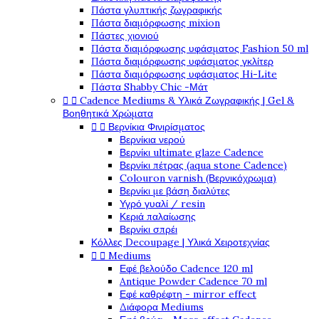
Πάστα γλυπτικής ζωγραφικής
Πάστα διαμόρφωσης mixion
Πάστες χιονιού
Πάστα διαμόρφωσης υφάσματος Fashion 50 ml
Πάστα διαμόρφωσης υφάσματος γκλίτερ
Πάστα διαμόρφωσης υφάσματος Hi-Lite
Πάστα Shabby Chic -Μάτ


Cadence Mediums & Υλικά Ζωγραφικής | Gel &
Βοηθητικά Χρώματα


Βερνίκια Φινιρίσματος
Βερνίκια νερού
Βερνίκι ultimate glaze Cadence
Βερνίκι πέτρας (aqua stone Cadence)
Colouron varnish (Βερνικόχρωμα)
Βερνίκι με βάση διαλύτες
Υγρό γυαλί / resin
Κεριά παλαίωσης
Βερνίκι σπρέι
Κόλλες Decoupage | Υλικά Χειροτεχνίας


Mediums
Εφέ βελούδο Cadence 120 ml
Antique Powder Cadence 70 ml
Εφέ καθρέφτη - mirror effect
Διάφορα Mediums