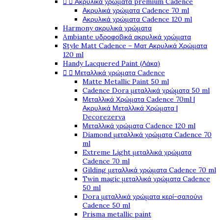


Ακρυλικά χρώματα premium Cadence
Ακρυλικά χρώματα Cadence 70 ml
Ακρυλικά χρώματα Cadence 120 ml
Harmony ακρυλικά χρώματα
Ambiante υδροφοβικά ακρυλικά χρώματα
Style Matt Cadence – Ματ Ακρυλικά Χρώματα
120 ml
Handy Lacquered Paint (Λάκα)


Μεταλλικά χρώματα Cadence
Matte Metallic Paint 50 ml
Cadence Dora μεταλλικά χρώματα 50 ml
Μεταλλικά Χρώματα Cadence 70ml |
Ακρυλικά Μεταλλικά Χρώματα |
Decorezerva
Μεταλλικά χρώματα Cadence 120 ml
Diamond μεταλλικά χρώματα Cadence 70
ml
Extreme Light μεταλλικά χρώματα
Cadence 70 ml
Gilding μεταλλικά χρώματα Cadence 70 ml
Twin magic μεταλλικά χρώματα Cadence
50 ml
Dora μεταλλικά χρώματα κερί-σαπούνι
Cadence 50 ml
Prisma metallic paint