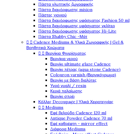
Πάστα γλυπτικής ζωγραφικής
Πάστα διαμόρφωσης mixion
Πάστες χιονιού
Πάστα διαμόρφωσης υφάσματος Fashion 50 ml
Πάστα διαμόρφωσης υφάσματος γκλίτερ
Πάστα διαμόρφωσης υφάσματος Hi-Lite
Πάστα Shabby Chic -Μάτ


Cadence Mediums & Υλικά Ζωγραφικής | Gel &
Βοηθητικά Χρώματα


Βερνίκια Φινιρίσματος
Βερνίκια νερού
Βερνίκι ultimate glaze Cadence
Βερνίκι πέτρας (aqua stone Cadence)
Colouron varnish (Βερνικόχρωμα)
Βερνίκι με βάση διαλύτες
Υγρό γυαλί / resin
Κεριά παλαίωσης
Βερνίκι σπρέι
Κόλλες Decoupage | Υλικά Χειροτεχνίας


Mediums
Εφέ βελούδο Cadence 120 ml
Antique Powder Cadence 70 ml
Εφέ καθρέφτη - mirror effect
Διάφορα Mediums