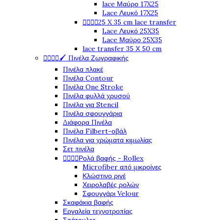
lace Μαύρο 17X25
Lace Λευκό 17X25




25 X 35 cm lace transfer
Lace Λευκό 25X35
Lace Μαύρο 25X35
lace transfer 35 Χ 50 cm




🖌️ Πινέλα Ζωγραφικής
Πινέλα πλακέ
Πινέλα Contour
Πινέλα One Stroke
Πινέλα φυλλά χρυσού
Πινέλα για Stencil
Πινέλα σφουγγάρια
Διάφορα Πινέλα
Πινέλα Filbert-οβάλ
Πινέλα για χρώματα κιμωλίας
Σετ πινέλα




Ρολά βαφής - Rollex
Microfiber από μικροίνες
Κλώστινο ριγέ
Χειρολαβές ρολών
Σφουγγάρι Velour
Σκαφάκια βαφής
Εργαλεία τεχνοτροπίας