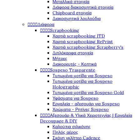
Μεταλλικά στοιχεία
Διάφορα διακοσμητικά στοιχεία
Chipboard στοιχεία
Διακοσμητικά λουλούδια




Διάφορα




Scrapbooking
Χαρτιά scrapbooking ITD
Χαρτιά scrapbooking RePrint
Χαρτιά scrapbooking Scrapberry's
Διπλόκαρφα στοιχεία
Μήτρες
Διακορευτές - Κοπτικά




Sospeso Trasparente
Τυπωμένα μοτίβα για Sospeso
Τυπωμένα μοτίβα για Sospeso
Holographic
Τυπωμένα μοτίβα για Sospeso Gold
Υφάσματα για Sospeso
Εργαλεία - αξεσουάρ για Sospeso
Χρώματα - Ρητίνες Sospeso




Αξεσουάρ & Υλικά Χειροτεχνίας | Εργαλεία
Decoupage & DIY
Καλούπια σιλικόνης
Πηλός αέρος
Σκόνη γκλίττερ Cadence