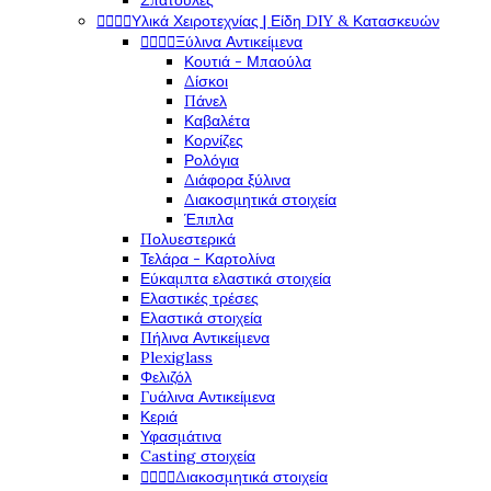
Σπάτουλες




Υλικά Χειροτεχνίας | Είδη DIY & Κατασκευών




Ξύλινα Αντικείμενα
Κουτιά - Μπαούλα
Δίσκοι
Πάνελ
Καβαλέτα
Κορνίζες
Ρολόγια
Διάφορα ξύλινα
Διακοσμητικά στοιχεία
Έπιπλα
Πολυεστερικά
Τελάρα - Καρτολίνα
Εύκαμπτα ελαστικά στοιχεία
Ελαστικές τρέσες
Ελαστικά στοιχεία
Πήλινα Αντικείμενα
Plexiglass
Φελιζόλ
Γυάλινα Αντικείμενα
Κεριά
Υφασμάτινα
Casting στοιχεία




Διακοσμητικά στοιχεία