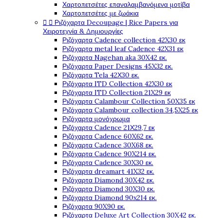
Χαρτοπετσέτες επαναλαμβανόμενα μοτίβα
Χαρτοπετσέτες με ζωάκια


Ριζόχαρτα Decoupage | Rice Papers για
Χειροτεχνία & Δημιουργίες
Ριζόχαρτα Cadence collection 42X30 εκ
Ριζόχαρτα metal leaf Cadence 42X31 εκ
Ριζόχαρτα Nagehan aka 30X42 εκ.
Ριζόχαρτα Paper Designs 45X32 εκ.
Ριζόχαρτα Tela 42Χ30 εκ.
Ριζόχαρτα ITD Collection 42X30 εκ
Ριζόχαρτα ITD Collection 21X29 εκ
Ριζόχαρτα Calambour Collection 50X35 εκ
Ριζόχαρτα Calambour collection 34,5X25 εκ
Ριζόχαρτα μονόχρωμα
Ριζόχαρτα Cadence 21Χ29,7 εκ
Ριζόχαρτα Cadence 60X62 εκ.
Ριζόχαρτα Cadence 30X68 εκ.
Ριζόχαρτα Cadence 90X214 εκ.
Ριζόχαρτα Cadence 30X30 εκ.
Ριζόχαρτα dreamart 41X32 εκ.
Ριζόχαρτα Diamond 30X42 εκ.
Ριζόχαρτα Diamond 30X30 εκ.
Ριζόχαρτα Diamond 90x214 εκ.
Ριζόχαρτα 90X90 εκ.
Ριζόχαρτα Deluxe Art Collection 30X42 εκ.