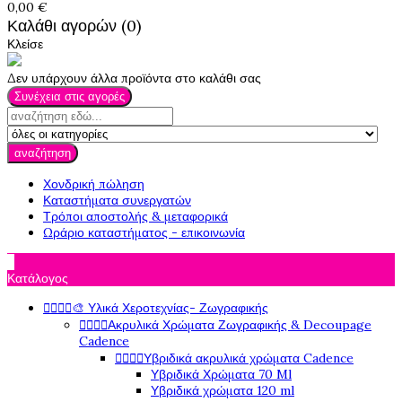
0,00 €
Καλάθι αγορών (0)
Κλείσε
Δεν υπάρχουν άλλα προϊόντα στο καλάθι σας
Συνέχεια στις αγορές
αναζήτηση
Χονδρική πώληση
Καταστήματα συνεργατών
Τρόποι αποστολής & μεταφορικά
Ωράριο καταστήματος - επικοινωνία

Κατάλογος




🎨 Υλικά Χεροτεχνίας- Ζωγραφικής




Ακρυλικά Χρώματα Ζωγραφικής & Decoupage
Cadence




Υβριδικά ακρυλικά χρώματα Cadence
Υβριδικά Χρώματα 70 Ml
Υβριδικά χρώματα 120 ml