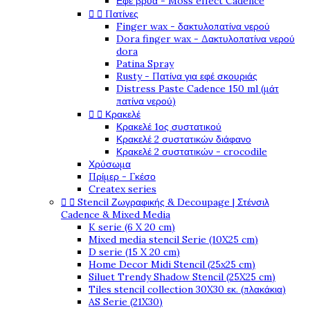
Εφέ βρύα - Moss effect Cadence


Πατίνες
Finger wax - δακτυλοπατίνα νερού
Dora finger wax - Δακτυλοπατίνα νερού
dora
Patina Spray
Rusty - Πατίνα για εφέ σκουριάς
Distress Paste Cadence 150 ml (μάτ
πατίνα νερού)


Κρακελέ
Κρακελέ 1ος συστατικού
Κρακελέ 2 συστατικών διάφανο
Κρακελέ 2 συστατικών - crocodile
Χρύσωμα
Πρίμερ - Γκέσο
Createx series


Stencil Ζωγραφικής & Decoupage | Στένσιλ
Cadence & Mixed Media
K serie (6 X 20 cm)
Mixed media stencil Serie (10X25 cm)
D serie (15 X 20 cm)
Home Decor Midi Stencil (25x25 cm)
Siluet Trendy Shadow Stencil (25X25 cm)
Tiles stencil collection 30X30 εκ. (πλακάκια)
AS Serie (21X30)