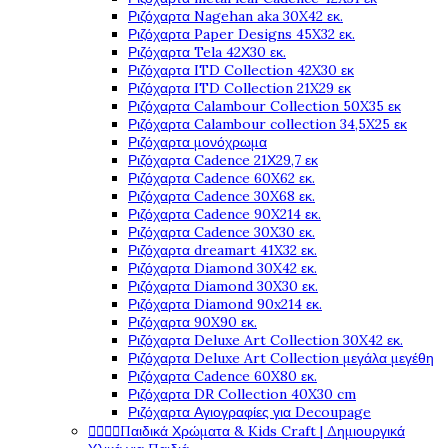
Ριζόχαρτα Nagehan aka 30X42 εκ.
Ριζόχαρτα Paper Designs 45X32 εκ.
Ριζόχαρτα Tela 42Χ30 εκ.
Ριζόχαρτα ITD Collection 42X30 εκ
Ριζόχαρτα ITD Collection 21X29 εκ
Ριζόχαρτα Calambour Collection 50X35 εκ
Ριζόχαρτα Calambour collection 34,5X25 εκ
Ριζόχαρτα μονόχρωμα
Ριζόχαρτα Cadence 21Χ29,7 εκ
Ριζόχαρτα Cadence 60X62 εκ.
Ριζόχαρτα Cadence 30X68 εκ.
Ριζόχαρτα Cadence 90X214 εκ.
Ριζόχαρτα Cadence 30X30 εκ.
Ριζόχαρτα dreamart 41X32 εκ.
Ριζόχαρτα Diamond 30X42 εκ.
Ριζόχαρτα Diamond 30X30 εκ.
Ριζόχαρτα Diamond 90x214 εκ.
Ριζόχαρτα 90X90 εκ.
Ριζόχαρτα Deluxe Art Collection 30X42 εκ.
Ριζόχαρτα Deluxe Art Collection μεγάλα μεγέθη
Ριζόχαρτα Cadence 60X80 εκ.
Ριζόχαρτα DR Collection 40X30 cm
Ριζόχαρτα Αγιογραφίες για Decoupage




Παιδικά Χρώματα & Kids Craft | Δημιουργικά