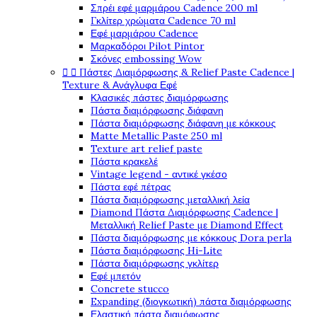
Σπρέι εφέ μαρμάρου Cadence 200 ml
Γκλίτερ χρώματα Cadence 70 ml
Εφέ μαρμάρου Cadence
Μαρκαδόροι Pilot Pintor
Σκόνες embossing Wow


Πάστες Διαμόρφωσης & Relief Paste Cadence |
Texture & Ανάγλυφα Εφέ
Κλασικές πάστες διαμόρφωσης
Πάστα διαμόρφωσης διάφανη
Πάστα διαμόρφωσης διάφανη με κόκκους
Matte Metallic Paste 250 ml
Texture art relief paste
Πάστα κρακελέ
Vintage legend - αντικέ γκέσο
Πάστα εφέ πέτρας
Πάστα διαμόρφωσης μεταλλική λεία
Diamond Πάστα Διαμόρφωσης Cadence |
Μεταλλική Relief Paste με Diamond Effect
Πάστα διαμόρφωσης με κόκκους Dora perla
Πάστα διαμόρφωσης Hi-Lite
Πάστα διαμόρφωσης γκλίτερ
Εφέ μπετόν
Concrete stucco
Expanding (διογκωτική) πάστα διαμόρφωσης
Ελαστική πάστα διαμόφωσης