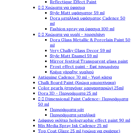
Reflectique Effect Paint


Χρώματα για ύφασμα
Style Matt υφάσματος 59 ml
Dora μεταλλικά υφάσματος Cadence 50
ml
Fashion spray για ύφασμα 100 ml


Χρώματα για γυαλί - πορσελάνη
Dora Glass Metallic & Porcelain Paint 50
ml
Very Chalky Glass Decor 59 ml
Style Matt Enamel 59 ml
Mirror festival Transparent glass paint
Frost effect paint - Εφέ παγωμένου
Κρέμα χάραξης γυαλιού
Antiquing Cadence 70 ml - Υγρή κάσια
Chalk Board Paint (Χρώμα μαυροπίνακα)
Color pearls (σταγόνες μαργαριταριών) 25ml
Dora 3D - Περιγράμματα 25 ml


Dimensional Paint Cadence- Περιγράμματα
50 ml
Περιγράμματα μάτ
Περιγράμματα μεταλλικά
Διάφανο γκλίτερ holographic effect paint 90 ml
Mix Media Spray Ink Cadence 25 ml
Top Coat Glaze 25 ml (χρώμα για σκιάσεις)