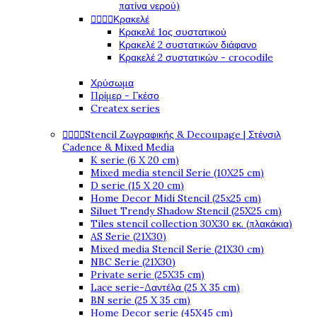
πατίνα νερού)




Κρακελέ
Κρακελέ 1ος συστατικού
Κρακελέ 2 συστατικών διάφανο
Κρακελέ 2 συστατικών - crocodile
Χρύσωμα
Πρίμερ - Γκέσο
Createx series




Stencil Ζωγραφικής & Decoupage | Στένσιλ
Cadence & Mixed Media
K serie (6 X 20 cm)
Mixed media stencil Serie (10X25 cm)
D serie (15 X 20 cm)
Home Decor Midi Stencil (25x25 cm)
Siluet Trendy Shadow Stencil (25X25 cm)
Tiles stencil collection 30X30 εκ. (πλακάκια)
AS Serie (21X30)
Mixed media Stencil Serie (21X30 cm)
NBC Serie (21X30)
Private serie (25X35 cm)
Lace serie-Δαντέλα (25 X 35 cm)
BN serie (25 X 35 cm)
Home Decor serie (45X45 cm)