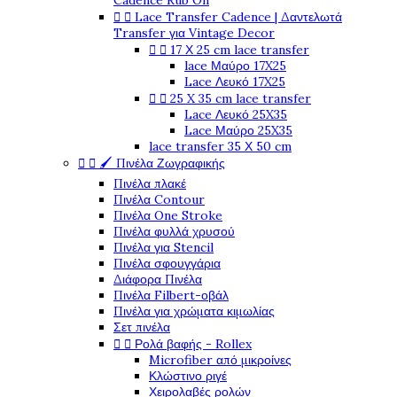
Cadence Rub On


Lace Transfer Cadence | Δαντελωτά
Transfer για Vintage Decor


17 Χ 25 cm lace transfer
lace Μαύρο 17X25
Lace Λευκό 17X25


25 X 35 cm lace transfer
Lace Λευκό 25X35
Lace Μαύρο 25X35
lace transfer 35 Χ 50 cm


🖌️ Πινέλα Ζωγραφικής
Πινέλα πλακέ
Πινέλα Contour
Πινέλα One Stroke
Πινέλα φυλλά χρυσού
Πινέλα για Stencil
Πινέλα σφουγγάρια
Διάφορα Πινέλα
Πινέλα Filbert-οβάλ
Πινέλα για χρώματα κιμωλίας
Σετ πινέλα


Ρολά βαφής - Rollex
Microfiber από μικροίνες
Κλώστινο ριγέ
Χειρολαβές ρολών