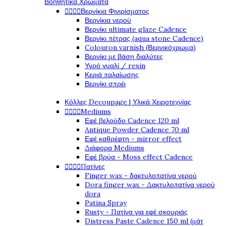
Βοηθητικά Χρώματα




Βερνίκια Φινιρίσματος
Βερνίκια νερού
Βερνίκι ultimate glaze Cadence
Βερνίκι πέτρας (aqua stone Cadence)
Colouron varnish (Βερνικόχρωμα)
Βερνίκι με βάση διαλύτες
Υγρό γυαλί / resin
Κεριά παλαίωσης
Βερνίκι σπρέι
Κόλλες Decoupage | Υλικά Χειροτεχνίας




Mediums
Εφέ βελούδο Cadence 120 ml
Antique Powder Cadence 70 ml
Εφέ καθρέφτη - mirror effect
Διάφορα Mediums
Εφέ βρύα - Moss effect Cadence




Πατίνες
Finger wax - δακτυλοπατίνα νερού
Dora finger wax - Δακτυλοπατίνα νερού
dora
Patina Spray
Rusty - Πατίνα για εφέ σκουριάς
Distress Paste Cadence 150 ml (μάτ