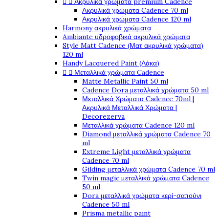


Ακρυλικά χρώματα premium Cadence
Ακρυλικά χρώματα Cadence 70 ml
Ακρυλικά χρώματα Cadence 120 ml
Harmony ακρυλικά χρώματα
Ambiante υδροφοβικά ακρυλικά χρώματα
Style Matt Cadence (Ματ ακρυλικά χρώματα)
120 ml
Handy Lacquered Paint (Λάκα)


Μεταλλικά χρώματα Cadence
Matte Metallic Paint 50 ml
Cadence Dora μεταλλικά χρώματα 50 ml
Μεταλλικά Χρώματα Cadence 70ml |
Ακρυλικά Μεταλλικά Χρώματα |
Decorezerva
Μεταλλικά χρώματα Cadence 120 ml
Diamond μεταλλικά χρώματα Cadence 70
ml
Extreme Light μεταλλικά χρώματα
Cadence 70 ml
Gilding μεταλλικά χρώματα Cadence 70 ml
Twin magic μεταλλικά χρώματα Cadence
50 ml
Dora μεταλλικά χρώματα κερί-σαπούνι
Cadence 50 ml
Prisma metallic paint