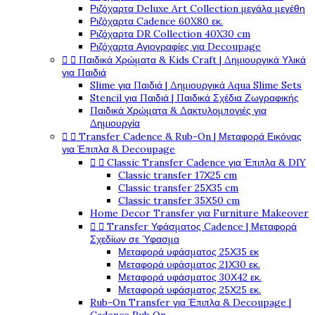
Ριζόχαρτα Deluxe Art Collection μεγάλα μεγέθη
Ριζόχαρτα Cadence 60X80 εκ.
Ριζόχαρτα DR Collection 40X30 cm
Ριζόχαρτα Αγιογραφίες για Decoupage


Παιδικά Χρώματα & Kids Craft | Δημιουργικά Υλικά
για Παιδιά
Slime για Παιδιά | Δημιουργικά Aqua Slime Sets
Stencil για Παιδιά | Παιδικά Σχέδια Ζωγραφικής
Παιδικά Χρώματα & Δακτυλομπογιές για
Δημιουργία


Transfer Cadence & Rub-On | Μεταφορά Εικόνας
για Έπιπλα & Decoupage


Classic Transfer Cadence για Έπιπλα & DIY
Classic transfer 17Χ25 cm
Classic transfer 25Χ35 cm
Classic transfer 35Χ50 cm
Home Decor Transfer για Furniture Makeover


Transfer Υφάσματος Cadence | Μεταφορά
Σχεδίων σε Ύφασμα
Μεταφορά υφάσματος 25Χ35 εκ
Μεταφορά υφάσματος 21Χ30 εκ.
Μεταφορά υφάσματος 30Χ42 εκ.
Μεταφορά υφάσματος 25Χ25 εκ.
Rub-On Transfer για Έπιπλα & Decoupage |