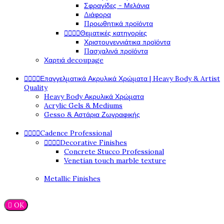
Σφραγίδες - Μελάνια
Διάφορα
Προωθητικά προϊόντα




Θεματικές κατηγορίες
Χριστουγεννιάτικα προϊόντα
Πασχαλινά προϊόντα
Χαρτιά decoupage




Επαγγελματικά Ακρυλικά Χρώματα | Heavy Body & Artist
Quality
Heavy Body Ακρυλικά Χρώματα
Acrylic Gels & Mediums
Gesso & Αστάρια Ζωγραφικής




Cadence Professional




Decorative Finishes
Concrete Stucco Professional
Venetian touch marble texture
Metallic Finishes

OK