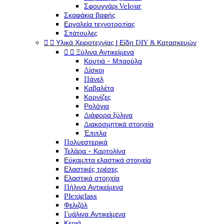
Σφουγγάρι Velour
Σκαφάκια βαφής
Εργαλεία τεχνοτροπίας
Σπάτουλες


Υλικά Χειροτεχνίας | Είδη DIY & Κατασκευών


Ξύλινα Αντικείμενα
Κουτιά - Μπαούλα
Δίσκοι
Πάνελ
Καβαλέτα
Κορνίζες
Ρολόγια
Διάφορα ξύλινα
Διακοσμητικά στοιχεία
Έπιπλα
Πολυεστερικά
Τελάρα - Καρτολίνα
Εύκαμπτα ελαστικά στοιχεία
Ελαστικές τρέσες
Ελαστικά στοιχεία
Πήλινα Αντικείμενα
Plexiglass
Φελιζόλ
Γυάλινα Αντικείμενα
Κεριά