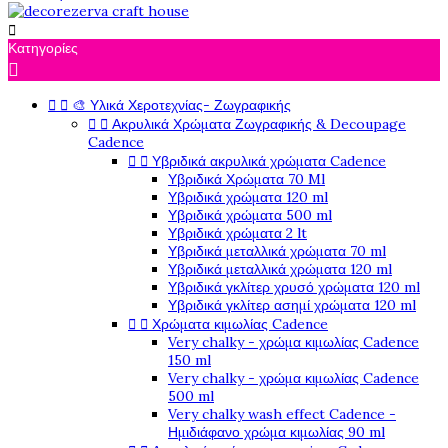

Κατηγορίες



🎨 Υλικά Χεροτεχνίας- Ζωγραφικής


Ακρυλικά Χρώματα Ζωγραφικής & Decoupage
Cadence


Υβριδικά ακρυλικά χρώματα Cadence
Υβριδικά Χρώματα 70 Ml
Υβριδικά χρώματα 120 ml
Υβριδικά χρώματα 500 ml
Υβριδικά χρώματα 2 lt
Υβριδικά μεταλλικά χρώματα 70 ml
Υβριδικά μεταλλικά χρώματα 120 ml
Υβριδικά γκλίτερ χρυσό χρώματα 120 ml
Υβριδικά γκλίτερ ασημί χρώματα 120 ml


Χρώματα κιμωλίας Cadence
Very chalky - χρώμα κιμωλίας Cadence
150 ml
Very chalky - χρώμα κιμωλίας Cadence
500 ml
Very chalky wash effect Cadence -
Ημιδιάφανο χρώμα κιμωλίας 90 ml