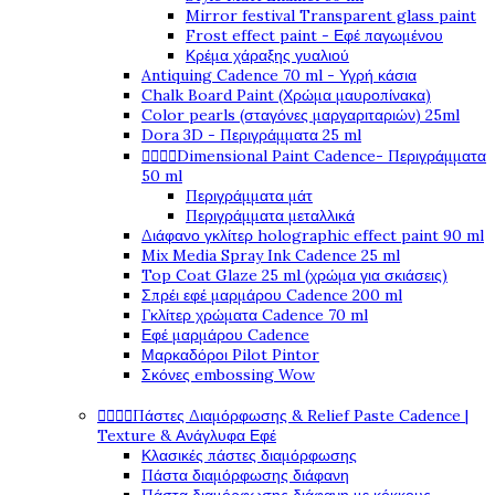
Mirror festival Transparent glass paint
Frost effect paint - Εφέ παγωμένου
Κρέμα χάραξης γυαλιού
Antiquing Cadence 70 ml - Υγρή κάσια
Chalk Board Paint (Χρώμα μαυροπίνακα)
Color pearls (σταγόνες μαργαριταριών) 25ml
Dora 3D - Περιγράμματα 25 ml




Dimensional Paint Cadence- Περιγράμματα
50 ml
Περιγράμματα μάτ
Περιγράμματα μεταλλικά
Διάφανο γκλίτερ holographic effect paint 90 ml
Mix Media Spray Ink Cadence 25 ml
Top Coat Glaze 25 ml (χρώμα για σκιάσεις)
Σπρέι εφέ μαρμάρου Cadence 200 ml
Γκλίτερ χρώματα Cadence 70 ml
Εφέ μαρμάρου Cadence
Μαρκαδόροι Pilot Pintor
Σκόνες embossing Wow




Πάστες Διαμόρφωσης & Relief Paste Cadence |
Texture & Ανάγλυφα Εφέ
Κλασικές πάστες διαμόρφωσης
Πάστα διαμόρφωσης διάφανη