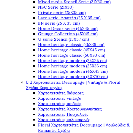
Mixed media Stencil Serie (21X30 cm)
NBC Serie (21X30)
Private serie (25X35 cm)
Lace serie-Δαντέλα (25 X 35 cm)
BN serie (25 X 35 cm)
Home Decor serie (45X45 cm)
Grunge Collection (45X45 cm)
U serie Stencil (13X57 cm)
Home heritage classic (25X36 cm)
Home heritage classic (45X45 cm)
Home heritage classic (50X70 cm)
Home heritage modern (25X25 cm)
Home heritage modern (25X36 cm)
Home heritage modern (45X45 cm)
Home heritage modern (50X70 cm)


Χαρτοπετσέτες Decoupage | Vintage & Floral
Σχέδια Χειροτεχνίας
Χαρτοπετσέτες διάφορες
Χαρτοπετσέτες vintage
Χαρτοπετσέτες παιδικές
Χαρτοπετσέτες Χριστουγεννιάτικες
Χαρτοπετσέτες Πασχαλινές
Χαρτοπετσέτες καλοκαιρινές
Floral Χαρτοπετσέτες Decoupage | Λουλούδια &
Romantic Σχέδια