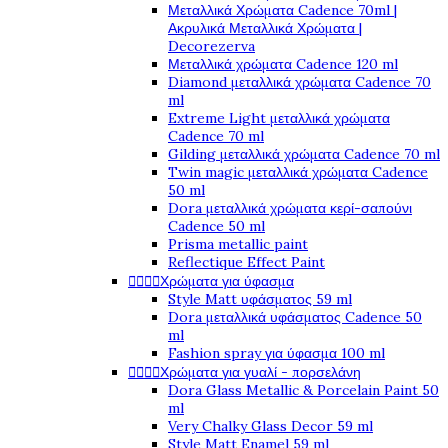
Μεταλλικά Χρώματα Cadence 70ml |
Ακρυλικά Μεταλλικά Χρώματα |
Decorezerva
Μεταλλικά χρώματα Cadence 120 ml
Diamond μεταλλικά χρώματα Cadence 70
ml
Extreme Light μεταλλικά χρώματα
Cadence 70 ml
Gilding μεταλλικά χρώματα Cadence 70 ml
Twin magic μεταλλικά χρώματα Cadence
50 ml
Dora μεταλλικά χρώματα κερί-σαπούνι
Cadence 50 ml
Prisma metallic paint
Reflectique Effect Paint




Χρώματα για ύφασμα
Style Matt υφάσματος 59 ml
Dora μεταλλικά υφάσματος Cadence 50
ml
Fashion spray για ύφασμα 100 ml




Χρώματα για γυαλί - πορσελάνη
Dora Glass Metallic & Porcelain Paint 50
ml
Very Chalky Glass Decor 59 ml
Style Matt Enamel 59 ml