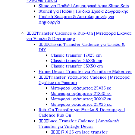
Υλικά για Παιδιά
Slime για Παιδιά | Δημιουργικά Aqua Slime Sets
Stencil για Παιδιά | Παιδικά Σχέδια Ζωγραφικής
Παιδικά Χρώματα & Δακτυλομπογιές για
Δημιουργία




Transfer Cadence & Rub-On | Μεταφορά Εικόνας
για Έπιπλα & Decoupage




Classic Transfer Cadence για Έπιπλα &
DIY
Classic transfer 17Χ25 cm
Classic transfer 25Χ35 cm
Classic transfer 35Χ50 cm
Home Decor Transfer για Furniture Makeover




Transfer Υφάσματος Cadence | Μεταφορά
Σχεδίων σε Ύφασμα
Μεταφορά υφάσματος 25Χ35 εκ
Μεταφορά υφάσματος 21Χ30 εκ.
Μεταφορά υφάσματος 30Χ42 εκ.
Μεταφορά υφάσματος 25Χ25 εκ.
Rub-On Transfer για Έπιπλα & Decoupage |
Cadence Rub On




Lace Transfer Cadence | Δαντελωτά
Transfer για Vintage Decor




17 Χ 25 cm lace transfer