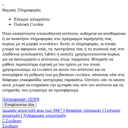
×
Νομικές Πληροφορίες
Έλεγχος απορρήτου
Πολιτική Cookie
Όταν επισκέπτεστε οποιονδήποτε ιστότοπο, ενδέχεται να αποθηκεύσει
ή να ανακτήσει πληροφορίες στο πρόγραμμα περιήγησής σας,
κυρίως με τη μορφή «cookies». Αυτές οι πληροφορίες, οι οποίες
μπορεί να αφορούν εσάς, τις προτιμήσεις σας ή τη συσκευή σας στο
Διαδίκτυο (υπολογιστή, tablet ή κινητό), χρησιμοποιούνται κυρίως
για να λειτουργήσει ο ιστότοπος όπως περιμένετε. Μπορείτε να
μάθετε περισσότερα σχετικά με τον τρόπο με τον οποίο
χρησιμοποιούμε τα cookies σε αυτόν τον ιστότοπο και να
αποτρέψετε τη ρύθμιση των μη βασικών cookies, κάνοντας κλικ στις
διάφορες επικεφαλίδες κατηγορίας παρακάτω. Ωστόσο, εάν το κάνετε
αυτό, μπορεί να επηρεάσει την εμπειρία σας από τον ιστότοπο και τις
υπηρεσίες που μπορούμε να προσφέρουμε.
Πληροφορίες: GDPR
Επιτρέπονται όλα
Δωρεάν αποστολή άνω των 39€* | Ασφαλείς πληρωμές | Γρήγορη
αποστολή | Τηλεφωνική υποστήριξη

Σύνδεση
Σύνδεση