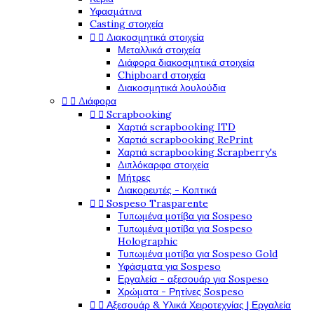
Υφασμάτινα
Casting στοιχεία


Διακοσμητικά στοιχεία
Μεταλλικά στοιχεία
Διάφορα διακοσμητικά στοιχεία
Chipboard στοιχεία
Διακοσμητικά λουλούδια


Διάφορα


Scrapbooking
Χαρτιά scrapbooking ITD
Χαρτιά scrapbooking RePrint
Χαρτιά scrapbooking Scrapberry's
Διπλόκαρφα στοιχεία
Μήτρες
Διακορευτές - Κοπτικά


Sospeso Trasparente
Τυπωμένα μοτίβα για Sospeso
Τυπωμένα μοτίβα για Sospeso
Holographic
Τυπωμένα μοτίβα για Sospeso Gold
Υφάσματα για Sospeso
Εργαλεία - αξεσουάρ για Sospeso
Χρώματα - Ρητίνες Sospeso


Αξεσουάρ & Υλικά Χειροτεχνίας | Εργαλεία