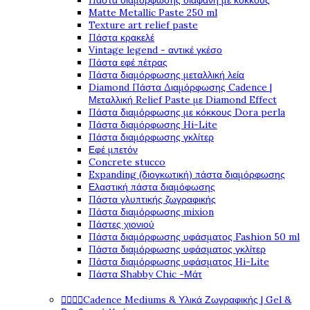
Πάστα διαμόρφωσης διάφανη με κόκκους
Matte Metallic Paste 250 ml
Texture art relief paste
Πάστα κρακελέ
Vintage legend - αντικέ γκέσο
Πάστα εφέ πέτρας
Πάστα διαμόρφωσης μεταλλική λεία
Diamond Πάστα Διαμόρφωσης Cadence |
Μεταλλική Relief Paste με Diamond Effect
Πάστα διαμόρφωσης με κόκκους Dora perla
Πάστα διαμόρφωσης Hi-Lite
Πάστα διαμόρφωσης γκλίτερ
Εφέ μπετόν
Concrete stucco
Expanding (διογκωτική) πάστα διαμόρφωσης
Ελαστική πάστα διαμόφωσης
Πάστα γλυπτικής ζωγραφικής
Πάστα διαμόρφωσης mixion
Πάστες χιονιού
Πάστα διαμόρφωσης υφάσματος Fashion 50 ml
Πάστα διαμόρφωσης υφάσματος γκλίτερ
Πάστα διαμόρφωσης υφάσματος Hi-Lite
Πάστα Shabby Chic -Μάτ




Cadence Mediums & Υλικά Ζωγραφικής | Gel &