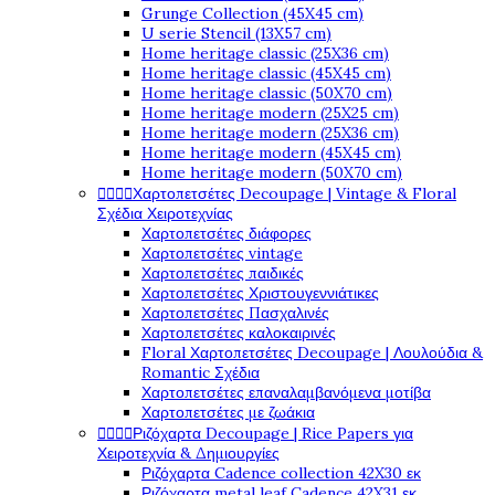
Grunge Collection (45X45 cm)
U serie Stencil (13X57 cm)
Home heritage classic (25X36 cm)
Home heritage classic (45X45 cm)
Home heritage classic (50X70 cm)
Home heritage modern (25X25 cm)
Home heritage modern (25X36 cm)
Home heritage modern (45X45 cm)
Home heritage modern (50X70 cm)




Χαρτοπετσέτες Decoupage | Vintage & Floral
Σχέδια Χειροτεχνίας
Χαρτοπετσέτες διάφορες
Χαρτοπετσέτες vintage
Χαρτοπετσέτες παιδικές
Χαρτοπετσέτες Χριστουγεννιάτικες
Χαρτοπετσέτες Πασχαλινές
Χαρτοπετσέτες καλοκαιρινές
Floral Χαρτοπετσέτες Decoupage | Λουλούδια &
Romantic Σχέδια
Χαρτοπετσέτες επαναλαμβανόμενα μοτίβα
Χαρτοπετσέτες με ζωάκια




Ριζόχαρτα Decoupage | Rice Papers για
Χειροτεχνία & Δημιουργίες
Ριζόχαρτα Cadence collection 42X30 εκ
Ριζόχαρτα metal leaf Cadence 42X31 εκ