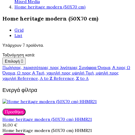
Mixed Media
Home heritage modern (50X70 cm)
Home heritage modern (50X70 cm)
Grid
List
Υπάρχουν 7 προϊόντα.
Ταξινόμηση κατά:
Επιλογή

Πωλήσεις, περισσότερες προς λιγότερες
Συνάφεια
Όνομα, Α προς Ω
Όνομα, Ω προς Α
Τιμή, χαμηλή προς υψηλή
Τιμή, υψηλή προς
χαμηλή
Reference, A to Z
Reference, Z to A
Ενεργά φίλτρα
Προσθήκη
Home heritage modern (50X70 cm) HHMR21
16,00 €
Home heritage modern (50X70 cm) HHMR21