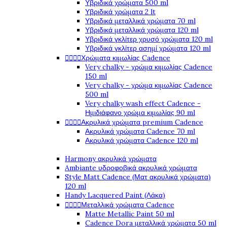
Υβριδικά χρώματα 500 ml
Υβριδικά χρώματα 2 lt
Υβριδικά μεταλλικά χρώματα 70 ml
Υβριδικά μεταλλικά χρώματα 120 ml
Υβριδικά γκλίτερ χρυσό χρώματα 120 ml
Υβριδικά γκλίτερ ασημί χρώματα 120 ml




Χρώματα κιμωλίας Cadence
Very chalky - χρώμα κιμωλίας Cadence
150 ml
Very chalky - χρώμα κιμωλίας Cadence
500 ml
Very chalky wash effect Cadence -
Ημιδιάφανο χρώμα κιμωλίας 90 ml




Ακρυλικά χρώματα premium Cadence
Ακρυλικά χρώματα Cadence 70 ml
Ακρυλικά χρώματα Cadence 120 ml
Harmony ακρυλικά χρώματα
Ambiante υδροφοβικά ακρυλικά χρώματα
Style Matt Cadence (Ματ ακρυλικά χρώματα)
120 ml
Handy Lacquered Paint (Λάκα)




Μεταλλικά χρώματα Cadence
Matte Metallic Paint 50 ml
Cadence Dora μεταλλικά χρώματα 50 ml