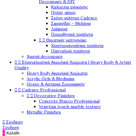
Decoupage & DIY
Καλούπια σιλικόνης
Πηλός αέρος
Σκόνη γκλίττερ Cadence
Σφραγίδες - Μελάνια
Διάφορα
Προωθητικά προϊόντα


Θεματικές κατηγορίες
Χριστουγεννιάτικα προϊόντα
Πασχαλινά προϊόντα
Χαρτιά decoupage


Επαγγελματικά Ακρυλικά Χρώματα | Heavy Body & Artist
Quality
Heavy Body Ακρυλικά Χρώματα
Acrylic Gels & Mediums
Gesso & Αστάρια Ζωγραφικής


Cadence Professional


Decorative Finishes
Concrete Stucco Professional
Venetian touch marble texture
Metallic Finishes

Σύνδεση
Σύνδεση
0
Καλάθι