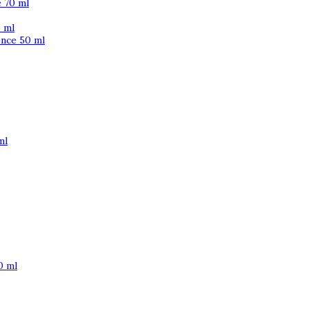
 70 ml
 ml
ence 50 ml
ml
0 ml