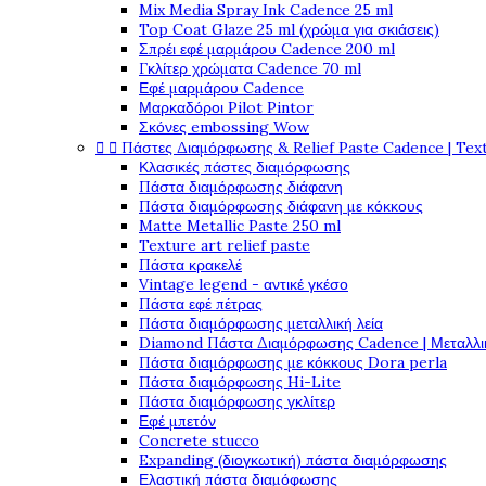
Mix Media Spray Ink Cadence 25 ml
Top Coat Glaze 25 ml (χρώμα για σκιάσεις)
Σπρέι εφέ μαρμάρου Cadence 200 ml
Γκλίτερ χρώματα Cadence 70 ml
Εφέ μαρμάρου Cadence
Μαρκαδόροι Pilot Pintor
Σκόνες embossing Wow


Πάστες Διαμόρφωσης & Relief Paste Cadence | Tex
Κλασικές πάστες διαμόρφωσης
Πάστα διαμόρφωσης διάφανη
Πάστα διαμόρφωσης διάφανη με κόκκους
Matte Metallic Paste 250 ml
Texture art relief paste
Πάστα κρακελέ
Vintage legend - αντικέ γκέσο
Πάστα εφέ πέτρας
Πάστα διαμόρφωσης μεταλλική λεία
Diamond Πάστα Διαμόρφωσης Cadence | Μεταλλικ
Πάστα διαμόρφωσης με κόκκους Dora perla
Πάστα διαμόρφωσης Hi-Lite
Πάστα διαμόρφωσης γκλίτερ
Εφέ μπετόν
Concrete stucco
Expanding (διογκωτική) πάστα διαμόρφωσης
Ελαστική πάστα διαμόφωσης