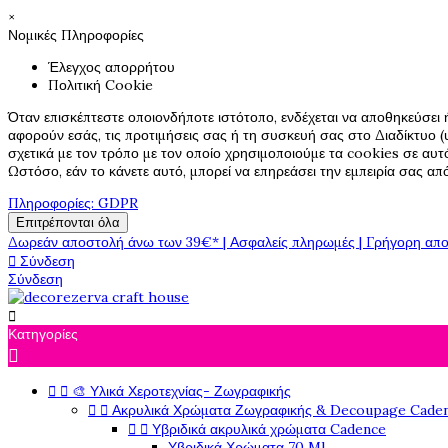
×
Νομικές Πληροφορίες
Έλεγχος απορρήτου
Πολιτική Cookie
Όταν επισκέπτεστε οποιονδήποτε ιστότοπο, ενδέχεται να αποθηκεύσει 
αφορούν εσάς, τις προτιμήσεις σας ή τη συσκευή σας στο Διαδίκτυο (υ
σχετικά με τον τρόπο με τον οποίο χρησιμοποιούμε τα cookies σε αυτ
Ωστόσο, εάν το κάνετε αυτό, μπορεί να επηρεάσει την εμπειρία σας α
Πληροφορίες: GDPR
Επιτρέπονται όλα
Δωρεάν αποστολή άνω των 39€* | Ασφαλείς πληρωμές | Γρήγορη απο

Σύνδεση
Σύνδεση

Κατηγορίες



🎨 Υλικά Χεροτεχνίας- Ζωγραφικής


Ακρυλικά Χρώματα Ζωγραφικής & Decoupage Cade


Υβριδικά ακρυλικά χρώματα Cadence
Υβριδικά Χρώματα 70 Ml