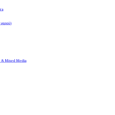
ra
 νερού)
e & Mixed Media