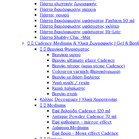
Πάστα γλυπτικής ζωγραφικής
Πάστα διαμόρφωσης mixion
Πάστες χιονιού
Πάστα διαμόρφωσης υφάσματος Fashion 50 ml
Πάστα διαμόρφωσης υφάσματος γκλίτερ
Πάστα διαμόρφωσης υφάσματος Hi-Lite
Πάστα Shabby Chic -Μάτ


Cadence Mediums & Υλικά Ζωγραφικής | Gel & Βοη


Βερνίκια Φινιρίσματος
Βερνίκια νερού
Βερνίκι ultimate glaze Cadence
Βερνίκι πέτρας (aqua stone Cadence)
Colouron varnish (Βερνικόχρωμα)
Βερνίκι με βάση διαλύτες
Υγρό γυαλί / resin
Κεριά παλαίωσης
Βερνίκι σπρέι
Κόλλες Decoupage | Υλικά Χειροτεχνίας


Mediums
Εφέ βελούδο Cadence 120 ml
Antique Powder Cadence 70 ml
Εφέ καθρέφτη - mirror effect
Διάφορα Mediums
Εφέ βρύα - Moss effect Cadence