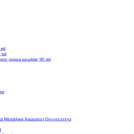
 ml
 ml
φανο χρώμα κιμωλίας 90 ml
 ml
κά Μεταλλικά Χρώματα | Decorezerva
l