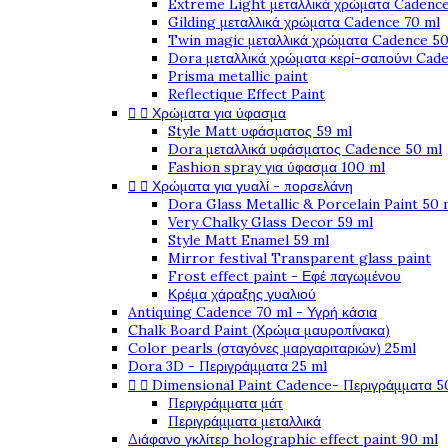
Extreme Light μεταλλικά χρώματα Cadence
Gilding μεταλλικά χρώματα Cadence 70 ml
Twin magic μεταλλικά χρώματα Cadence 50
Dora μεταλλικά χρώματα κερί-σαπούνι Cad
Prisma metallic paint
Reflectique Effect Paint


Χρώματα για ύφασμα
Style Matt υφάσματος 59 ml
Dora μεταλλικά υφάσματος Cadence 50 ml
Fashion spray για ύφασμα 100 ml


Χρώματα για γυαλί - πορσελάνη
Dora Glass Metallic & Porcelain Paint 50 
Very Chalky Glass Decor 59 ml
Style Matt Enamel 59 ml
Mirror festival Transparent glass paint
Frost effect paint - Εφέ παγωμένου
Κρέμα χάραξης γυαλιού
Antiquing Cadence 70 ml - Υγρή κάσια
Chalk Board Paint (Χρώμα μαυροπίνακα)
Color pearls (σταγόνες μαργαριταριών) 25ml
Dora 3D - Περιγράμματα 25 ml


Dimensional Paint Cadence- Περιγράμματα 5
Περιγράμματα μάτ
Περιγράμματα μεταλλικά
Διάφανο γκλίτερ holographic effect paint 90 ml