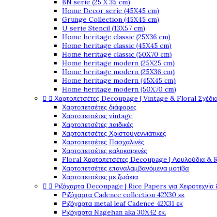
BN serie (25 X 35 cm)
Home Decor serie (45X45 cm)
Grunge Collection (45X45 cm)
U serie Stencil (13X57 cm)
Home heritage classic (25X36 cm)
Home heritage classic (45X45 cm)
Home heritage classic (50X70 cm)
Home heritage modern (25X25 cm)
Home heritage modern (25X36 cm)
Home heritage modern (45X45 cm)
Home heritage modern (50X70 cm)


Χαρτοπετσέτες Decoupage | Vintage & Floral Σχέδια
Χαρτοπετσέτες διάφορες
Χαρτοπετσέτες vintage
Χαρτοπετσέτες παιδικές
Χαρτοπετσέτες Χριστουγεννιάτικες
Χαρτοπετσέτες Πασχαλινές
Χαρτοπετσέτες καλοκαιρινές
Floral Χαρτοπετσέτες Decoupage | Λουλούδια & 
Χαρτοπετσέτες επαναλαμβανόμενα μοτίβα
Χαρτοπετσέτες με ζωάκια


Ριζόχαρτα Decoupage | Rice Papers για Χειροτεχνία 
Ριζόχαρτα Cadence collection 42X30 εκ
Ριζόχαρτα metal leaf Cadence 42X31 εκ
Ριζόχαρτα Nagehan aka 30X42 εκ.