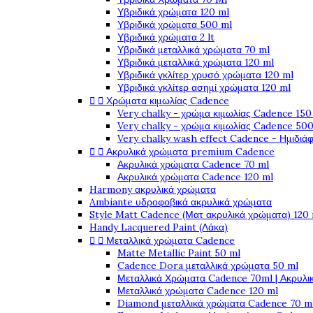
Υβριδικά χρώματα 120 ml
Υβριδικά χρώματα 500 ml
Υβριδικά χρώματα 2 lt
Υβριδικά μεταλλικά χρώματα 70 ml
Υβριδικά μεταλλικά χρώματα 120 ml
Υβριδικά γκλίτερ χρυσό χρώματα 120 ml
Υβριδικά γκλίτερ ασημί χρώματα 120 ml


Χρώματα κιμωλίας Cadence
Very chalky - χρώμα κιμωλίας Cadence 150
Very chalky - χρώμα κιμωλίας Cadence 500
Very chalky wash effect Cadence - Ημιδιά


Ακρυλικά χρώματα premium Cadence
Ακρυλικά χρώματα Cadence 70 ml
Ακρυλικά χρώματα Cadence 120 ml
Harmony ακρυλικά χρώματα
Ambiante υδροφοβικά ακρυλικά χρώματα
Style Matt Cadence (Ματ ακρυλικά χρώματα) 120
Handy Lacquered Paint (Λάκα)


Μεταλλικά χρώματα Cadence
Matte Metallic Paint 50 ml
Cadence Dora μεταλλικά χρώματα 50 ml
Μεταλλικά Χρώματα Cadence 70ml | Ακρυλι
Μεταλλικά χρώματα Cadence 120 ml
Diamond μεταλλικά χρώματα Cadence 70 m