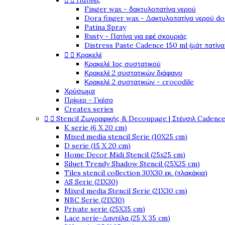


Πατίνες
Finger wax - δακτυλοπατίνα νερού
Dora finger wax - Δακτυλοπατίνα νερού do
Patina Spray
Rusty - Πατίνα για εφέ σκουριάς
Distress Paste Cadence 150 ml (μάτ πατίνα


Κρακελέ
Κρακελέ 1ος συστατικού
Κρακελέ 2 συστατικών διάφανο
Κρακελέ 2 συστατικών - crocodile
Χρύσωμα
Πρίμερ - Γκέσο
Createx series


Stencil Ζωγραφικής & Decoupage | Στένσιλ Cadenc
K serie (6 X 20 cm)
Mixed media stencil Serie (10X25 cm)
D serie (15 X 20 cm)
Home Decor Midi Stencil (25x25 cm)
Siluet Trendy Shadow Stencil (25X25 cm)
Tiles stencil collection 30X30 εκ. (πλακάκια)
AS Serie (21X30)
Mixed media Stencil Serie (21X30 cm)
NBC Serie (21X30)
Private serie (25X35 cm)
Lace serie-Δαντέλα (25 X 35 cm)