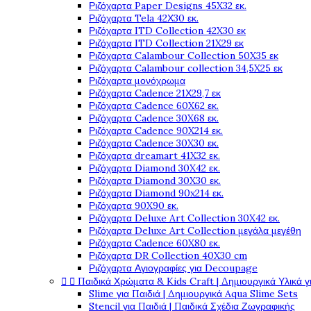
Ριζόχαρτα Paper Designs 45X32 εκ.
Ριζόχαρτα Tela 42Χ30 εκ.
Ριζόχαρτα ITD Collection 42X30 εκ
Ριζόχαρτα ITD Collection 21X29 εκ
Ριζόχαρτα Calambour Collection 50X35 εκ
Ριζόχαρτα Calambour collection 34,5X25 εκ
Ριζόχαρτα μονόχρωμα
Ριζόχαρτα Cadence 21Χ29,7 εκ
Ριζόχαρτα Cadence 60X62 εκ.
Ριζόχαρτα Cadence 30X68 εκ.
Ριζόχαρτα Cadence 90X214 εκ.
Ριζόχαρτα Cadence 30X30 εκ.
Ριζόχαρτα dreamart 41X32 εκ.
Ριζόχαρτα Diamond 30X42 εκ.
Ριζόχαρτα Diamond 30X30 εκ.
Ριζόχαρτα Diamond 90x214 εκ.
Ριζόχαρτα 90X90 εκ.
Ριζόχαρτα Deluxe Art Collection 30X42 εκ.
Ριζόχαρτα Deluxe Art Collection μεγάλα μεγέθη
Ριζόχαρτα Cadence 60X80 εκ.
Ριζόχαρτα DR Collection 40X30 cm
Ριζόχαρτα Αγιογραφίες για Decoupage


Παιδικά Χρώματα & Kids Craft | Δημιουργικά Υλικά γ
Slime για Παιδιά | Δημιουργικά Aqua Slime Sets
Stencil για Παιδιά | Παιδικά Σχέδια Ζωγραφικής