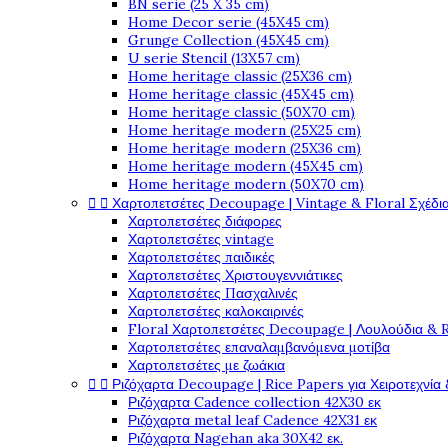
BN serie (25 X 35 cm)
Home Decor serie (45X45 cm)
Grunge Collection (45X45 cm)
U serie Stencil (13X57 cm)
Home heritage classic (25X36 cm)
Home heritage classic (45X45 cm)
Home heritage classic (50X70 cm)
Home heritage modern (25X25 cm)
Home heritage modern (25X36 cm)
Home heritage modern (45X45 cm)
Home heritage modern (50X70 cm)


Χαρτοπετσέτες Decoupage | Vintage & Floral Σχέδια
Χαρτοπετσέτες διάφορες
Χαρτοπετσέτες vintage
Χαρτοπετσέτες παιδικές
Χαρτοπετσέτες Χριστουγεννιάτικες
Χαρτοπετσέτες Πασχαλινές
Χαρτοπετσέτες καλοκαιρινές
Floral Χαρτοπετσέτες Decoupage | Λουλούδια & 
Χαρτοπετσέτες επαναλαμβανόμενα μοτίβα
Χαρτοπετσέτες με ζωάκια


Ριζόχαρτα Decoupage | Rice Papers για Χειροτεχνία 
Ριζόχαρτα Cadence collection 42X30 εκ
Ριζόχαρτα metal leaf Cadence 42X31 εκ
Ριζόχαρτα Nagehan aka 30X42 εκ.