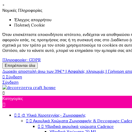
×
Νομικές Πληροφορίες
Έλεγχος απορρήτου
Πολιτική Cookie
Όταν επισκέπτεστε οποιονδήποτε ιστότοπο, ενδέχεται να αποθηκεύσει 
αφορούν εσάς, τις προτιμήσεις σας ή τη συσκευή σας στο Διαδίκτυο (υ
σχετικά με τον τρόπο με τον οποίο χρησιμοποιούμε τα cookies σε αυτ
Ωστόσο, εάν το κάνετε αυτό, μπορεί να επηρεάσει την εμπειρία σας α
Πληροφορίες: GDPR
Επιτρέπονται όλα
Δωρεάν αποστολή άνω των 39€* | Ασφαλείς πληρωμές | Γρήγορη απο

Σύνδεση
Σύνδεση

Κατηγορίες



🎨 Υλικά Χεροτεχνίας- Ζωγραφικής


Ακρυλικά Χρώματα Ζωγραφικής & Decoupage Cade


Υβριδικά ακρυλικά χρώματα Cadence
Υβριδικά Χρώματα 70 Ml