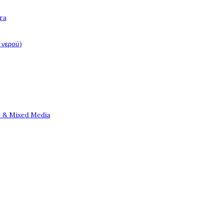
ra
 νερού)
e & Mixed Media