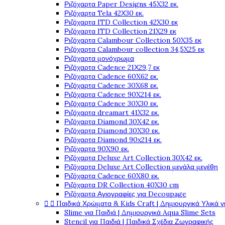
Ριζόχαρτα Paper Designs 45X32 εκ.
Ριζόχαρτα Tela 42Χ30 εκ.
Ριζόχαρτα ITD Collection 42X30 εκ
Ριζόχαρτα ITD Collection 21X29 εκ
Ριζόχαρτα Calambour Collection 50X35 εκ
Ριζόχαρτα Calambour collection 34,5X25 εκ
Ριζόχαρτα μονόχρωμα
Ριζόχαρτα Cadence 21Χ29,7 εκ
Ριζόχαρτα Cadence 60X62 εκ.
Ριζόχαρτα Cadence 30X68 εκ.
Ριζόχαρτα Cadence 90X214 εκ.
Ριζόχαρτα Cadence 30X30 εκ.
Ριζόχαρτα dreamart 41X32 εκ.
Ριζόχαρτα Diamond 30X42 εκ.
Ριζόχαρτα Diamond 30X30 εκ.
Ριζόχαρτα Diamond 90x214 εκ.
Ριζόχαρτα 90X90 εκ.
Ριζόχαρτα Deluxe Art Collection 30X42 εκ.
Ριζόχαρτα Deluxe Art Collection μεγάλα μεγέθη
Ριζόχαρτα Cadence 60X80 εκ.
Ριζόχαρτα DR Collection 40X30 cm
Ριζόχαρτα Αγιογραφίες για Decoupage


Παιδικά Χρώματα & Kids Craft | Δημιουργικά Υλικά γ
Slime για Παιδιά | Δημιουργικά Aqua Slime Sets
Stencil για Παιδιά | Παιδικά Σχέδια Ζωγραφικής