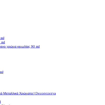
 ml
 ml
φανο χρώμα κιμωλίας 90 ml
 ml
κά Μεταλλικά Χρώματα | Decorezerva
l