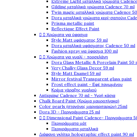
Extreme Light μεταλλικά χρώματα Cadence
Gilding μεταλλικά χρώματα Cadence 70 ml
Twin magic μεταλλικά χρώματα Cadence 50
Dora μεταλλικά χρώματα κερί-σαπούνι Cad
Prisma metallic paint
Reflectique Effect Paint


Χρώματα για ύφασμα
Style Matt υφάσματος 59 ml
Dora μεταλλικά υφάσματος Cadence 50 ml
Fashion spray για ύφασμα 100 ml


Χρώματα για γυαλί - πορσελάνη
Dora Glass Metallic & Porcelain Paint 50 
Very Chalky Glass Decor 59 ml
Style Matt Enamel 59 ml
Mirror festival Transparent glass paint
Frost effect paint - Εφέ παγωμένου
Κρέμα χάραξης γυαλιού
Antiquing Cadence 70 ml - Υγρή κάσια
Chalk Board Paint (Χρώμα μαυροπίνακα)
Color pearls (σταγόνες μαργαριταριών) 25ml
Dora 3D - Περιγράμματα 25 ml


Dimensional Paint Cadence- Περιγράμματα 5
Περιγράμματα μάτ
Περιγράμματα μεταλλικά
Διάφανο γκλίτερ holographic effect paint 90 ml