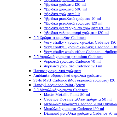
Υβριδικά χρώματα 120 ml
Υβριδικά χρώματα 500 ml
Υβριδικά χρώματα 2 lt
Υβριδικά μεταλλικά χρώματα 70 ml
Υβριδικά μεταλλικά χρώματα 120 ml
Υβριδικά γκλίτερ χρυσό χρώματα 120 ml
Υβριδικά γκλίτερ ασημί χρώματα 120 ml


Χρώματα κιμωλίας Cadence
Very chalky - χρώμα κιμωλίας Cadence 150
Very chalky - χρώμα κιμωλίας Cadence 500
Very chalky wash effect Cadence - Ημιδιά


Ακρυλικά χρώματα premium Cadence
Ακρυλικά χρώματα Cadence 70 ml
Ακρυλικά χρώματα Cadence 120 ml
Harmony ακρυλικά χρώματα
Ambiante υδροφοβικά ακρυλικά χρώματα
Style Matt Cadence (Ματ ακρυλικά χρώματα) 120
Handy Lacquered Paint (Λάκα)


Μεταλλικά χρώματα Cadence
Matte Metallic Paint 50 ml
Cadence Dora μεταλλικά χρώματα 50 ml
Μεταλλικά Χρώματα Cadence 70ml | Ακρυλι
Μεταλλικά χρώματα Cadence 120 ml
Diamond μεταλλικά χρώματα Cadence 70 m