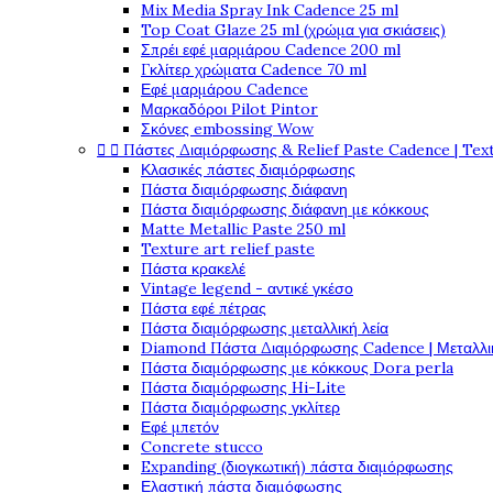
Mix Media Spray Ink Cadence 25 ml
Top Coat Glaze 25 ml (χρώμα για σκιάσεις)
Σπρέι εφέ μαρμάρου Cadence 200 ml
Γκλίτερ χρώματα Cadence 70 ml
Εφέ μαρμάρου Cadence
Μαρκαδόροι Pilot Pintor
Σκόνες embossing Wow


Πάστες Διαμόρφωσης & Relief Paste Cadence | Tex
Κλασικές πάστες διαμόρφωσης
Πάστα διαμόρφωσης διάφανη
Πάστα διαμόρφωσης διάφανη με κόκκους
Matte Metallic Paste 250 ml
Texture art relief paste
Πάστα κρακελέ
Vintage legend - αντικέ γκέσο
Πάστα εφέ πέτρας
Πάστα διαμόρφωσης μεταλλική λεία
Diamond Πάστα Διαμόρφωσης Cadence | Μεταλλικ
Πάστα διαμόρφωσης με κόκκους Dora perla
Πάστα διαμόρφωσης Hi-Lite
Πάστα διαμόρφωσης γκλίτερ
Εφέ μπετόν
Concrete stucco
Expanding (διογκωτική) πάστα διαμόρφωσης
Ελαστική πάστα διαμόφωσης