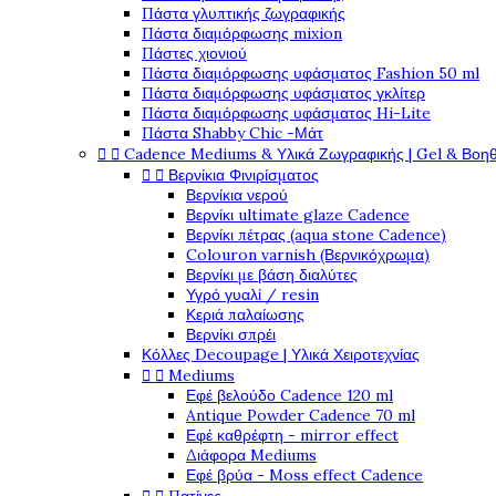
Πάστα γλυπτικής ζωγραφικής
Πάστα διαμόρφωσης mixion
Πάστες χιονιού
Πάστα διαμόρφωσης υφάσματος Fashion 50 ml
Πάστα διαμόρφωσης υφάσματος γκλίτερ
Πάστα διαμόρφωσης υφάσματος Hi-Lite
Πάστα Shabby Chic -Μάτ


Cadence Mediums & Υλικά Ζωγραφικής | Gel & Βοη


Βερνίκια Φινιρίσματος
Βερνίκια νερού
Βερνίκι ultimate glaze Cadence
Βερνίκι πέτρας (aqua stone Cadence)
Colouron varnish (Βερνικόχρωμα)
Βερνίκι με βάση διαλύτες
Υγρό γυαλί / resin
Κεριά παλαίωσης
Βερνίκι σπρέι
Κόλλες Decoupage | Υλικά Χειροτεχνίας


Mediums
Εφέ βελούδο Cadence 120 ml
Antique Powder Cadence 70 ml
Εφέ καθρέφτη - mirror effect
Διάφορα Mediums
Εφέ βρύα - Moss effect Cadence