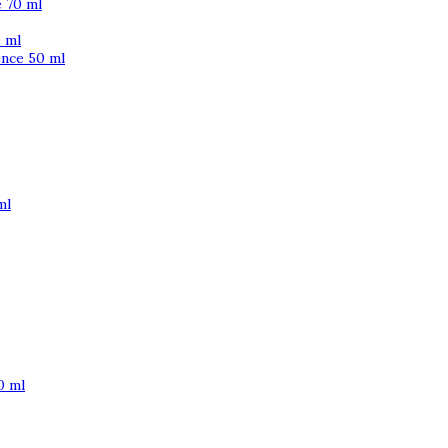
 70 ml
 ml
ence 50 ml
ml
0 ml