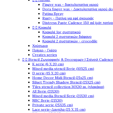


Πατίνες
Finger wax - δακτυλοπατίνα νερού
Dora finger wax - Δακτυλοπατίνα νερού do
Patina Spray
Rusty - Πατίνα για εφέ σκουριάς
Distress Paste Cadence 150 ml (μάτ πατίνα


Κρακελέ
Κρακελέ 1ος συστατικού
Κρακελέ 2 συστατικών διάφανο
Κρακελέ 2 συστατικών - crocodile
Χρύσωμα
Πρίμερ - Γκέσο
Createx series


Stencil Ζωγραφικής & Decoupage | Στένσιλ Cadenc
K serie (6 X 20 cm)
Mixed media stencil Serie (10X25 cm)
D serie (15 X 20 cm)
Home Decor Midi Stencil (25x25 cm)
Siluet Trendy Shadow Stencil (25X25 cm)
Tiles stencil collection 30X30 εκ. (πλακάκια)
AS Serie (21X30)
Mixed media Stencil Serie (21X30 cm)
NBC Serie (21X30)
Private serie (25X35 cm)
Lace serie-Δαντέλα (25 X 35 cm)