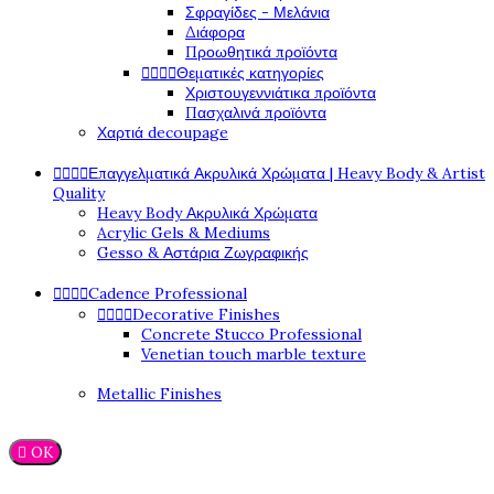
Σφραγίδες - Μελάνια
Διάφορα
Προωθητικά προϊόντα




Θεματικές κατηγορίες
Χριστουγεννιάτικα προϊόντα
Πασχαλινά προϊόντα
Χαρτιά decoupage




Επαγγελματικά Ακρυλικά Χρώματα | Heavy Body & Artist
Quality
Heavy Body Ακρυλικά Χρώματα
Acrylic Gels & Mediums
Gesso & Αστάρια Ζωγραφικής




Cadence Professional




Decorative Finishes
Concrete Stucco Professional
Venetian touch marble texture
Metallic Finishes

OK