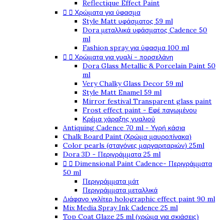
Reflectique Effect Paint


Χρώματα για ύφασμα
Style Matt υφάσματος 59 ml
Dora μεταλλικά υφάσματος Cadence 50
ml
Fashion spray για ύφασμα 100 ml


Χρώματα για γυαλί - πορσελάνη
Dora Glass Metallic & Porcelain Paint 50
ml
Very Chalky Glass Decor 59 ml
Style Matt Enamel 59 ml
Mirror festival Transparent glass paint
Frost effect paint - Εφέ παγωμένου
Κρέμα χάραξης γυαλιού
Antiquing Cadence 70 ml - Υγρή κάσια
Chalk Board Paint (Χρώμα μαυροπίνακα)
Color pearls (σταγόνες μαργαριταριών) 25ml
Dora 3D - Περιγράμματα 25 ml


Dimensional Paint Cadence- Περιγράμματα
50 ml
Περιγράμματα μάτ
Περιγράμματα μεταλλικά
Διάφανο γκλίτερ holographic effect paint 90 ml
Mix Media Spray Ink Cadence 25 ml
Top Coat Glaze 25 ml (χρώμα για σκιάσεις)