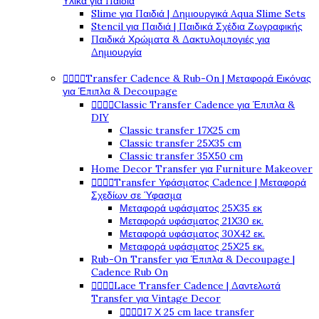
Υλικά για Παιδιά
Slime για Παιδιά | Δημιουργικά Aqua Slime Sets
Stencil για Παιδιά | Παιδικά Σχέδια Ζωγραφικής
Παιδικά Χρώματα & Δακτυλομπογιές για
Δημιουργία




Transfer Cadence & Rub-On | Μεταφορά Εικόνας
για Έπιπλα & Decoupage




Classic Transfer Cadence για Έπιπλα &
DIY
Classic transfer 17Χ25 cm
Classic transfer 25Χ35 cm
Classic transfer 35Χ50 cm
Home Decor Transfer για Furniture Makeover




Transfer Υφάσματος Cadence | Μεταφορά
Σχεδίων σε Ύφασμα
Μεταφορά υφάσματος 25Χ35 εκ
Μεταφορά υφάσματος 21Χ30 εκ.
Μεταφορά υφάσματος 30Χ42 εκ.
Μεταφορά υφάσματος 25Χ25 εκ.
Rub-On Transfer για Έπιπλα & Decoupage |
Cadence Rub On




Lace Transfer Cadence | Δαντελωτά
Transfer για Vintage Decor




17 Χ 25 cm lace transfer