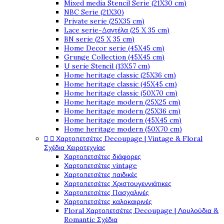
Mixed media Stencil Serie (21X30 cm)
NBC Serie (21X30)
Private serie (25X35 cm)
Lace serie-Δαντέλα (25 X 35 cm)
BN serie (25 X 35 cm)
Home Decor serie (45X45 cm)
Grunge Collection (45X45 cm)
U serie Stencil (13X57 cm)
Home heritage classic (25X36 cm)
Home heritage classic (45X45 cm)
Home heritage classic (50X70 cm)
Home heritage modern (25X25 cm)
Home heritage modern (25X36 cm)
Home heritage modern (45X45 cm)
Home heritage modern (50X70 cm)


Χαρτοπετσέτες Decoupage | Vintage & Floral
Σχέδια Χειροτεχνίας
Χαρτοπετσέτες διάφορες
Χαρτοπετσέτες vintage
Χαρτοπετσέτες παιδικές
Χαρτοπετσέτες Χριστουγεννιάτικες
Χαρτοπετσέτες Πασχαλινές
Χαρτοπετσέτες καλοκαιρινές
Floral Χαρτοπετσέτες Decoupage | Λουλούδια &
Romantic Σχέδια