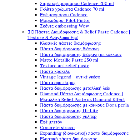
Σπρέι εφέ μαρμάρου Cadence 200 ml
Γκλίτερ χρώματα Cadence 70 ml
Εφέ μαρμάρου Cadence
Μαρκαδόροι Pilot Pintor
Σκόνες embossing Wow


Πάστες Διαμόρφωσης & Relief Paste Cadence |
Texture & Ανάγλυφα Εφέ
Κλασικές πάστες διαμόρφωσης
Πάστα διαμόρφωσης διάφανη
Πάστα διαμόρφωσης διάφανη με κόκκους
Matte Metallic Paste 250 ml
Texture art relief paste
Πάστα κρακελέ
Vintage legend - αντικέ γκέσο
Πάστα εφέ πέτρας
Πάστα διαμόρφωσης μεταλλική λεία
Diamond Πάστα Διαμόρφωσης Cadence |
Μεταλλική Relief Paste με Diamond Effect
Πάστα διαμόρφωσης με κόκκους Dora perla
Πάστα διαμόρφωσης Hi-Lite
Πάστα διαμόρφωσης γκλίτερ
Εφέ μπετόν
Concrete stucco
Expanding (διογκωτική) πάστα διαμόρφωσης
Ελαστική πάστα διαμόφωσης