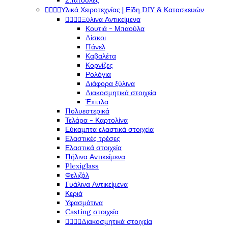
Σπάτουλες




Υλικά Χειροτεχνίας | Είδη DIY & Κατασκευών




Ξύλινα Αντικείμενα
Κουτιά - Μπαούλα
Δίσκοι
Πάνελ
Καβαλέτα
Κορνίζες
Ρολόγια
Διάφορα ξύλινα
Διακοσμητικά στοιχεία
Έπιπλα
Πολυεστερικά
Τελάρα - Καρτολίνα
Εύκαμπτα ελαστικά στοιχεία
Ελαστικές τρέσες
Ελαστικά στοιχεία
Πήλινα Αντικείμενα
Plexiglass
Φελιζόλ
Γυάλινα Αντικείμενα
Κεριά
Υφασμάτινα
Casting στοιχεία




Διακοσμητικά στοιχεία