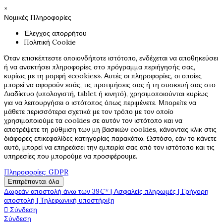
×
Νομικές Πληροφορίες
Έλεγχος απορρήτου
Πολιτική Cookie
Όταν επισκέπτεστε οποιονδήποτε ιστότοπο, ενδέχεται να αποθηκεύσει
ή να ανακτήσει πληροφορίες στο πρόγραμμα περιήγησής σας,
κυρίως με τη μορφή «cookies». Αυτές οι πληροφορίες, οι οποίες
μπορεί να αφορούν εσάς, τις προτιμήσεις σας ή τη συσκευή σας στο
Διαδίκτυο (υπολογιστή, tablet ή κινητό), χρησιμοποιούνται κυρίως
για να λειτουργήσει ο ιστότοπος όπως περιμένετε. Μπορείτε να
μάθετε περισσότερα σχετικά με τον τρόπο με τον οποίο
χρησιμοποιούμε τα cookies σε αυτόν τον ιστότοπο και να
αποτρέψετε τη ρύθμιση των μη βασικών cookies, κάνοντας κλικ στις
διάφορες επικεφαλίδες κατηγορίας παρακάτω. Ωστόσο, εάν το κάνετε
αυτό, μπορεί να επηρεάσει την εμπειρία σας από τον ιστότοπο και τις
υπηρεσίες που μπορούμε να προσφέρουμε.
Πληροφορίες: GDPR
Επιτρέπονται όλα
Δωρεάν αποστολή άνω των 39€* | Ασφαλείς πληρωμές | Γρήγορη
αποστολή | Τηλεφωνική υποστήριξη

Σύνδεση
Σύνδεση