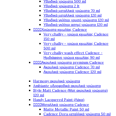
Υβριδικά χρώματα 500 ml
Υβριδικά χρώματα 2 lt
Υβριδικά μεταλλικά χρώματα 70 ml
Υβριδικά μεταλλικά χρώματα 120 ml
Υβριδικά γκλίτερ χρυσό χρώματα 120 ml
Υβριδικά γκλίτερ ασημί χρώματα 120 ml




Χρώματα κιμωλίας Cadence
Very chalky - χρώμα κιμωλίας Cadence
150 ml
Very chalky - χρώμα κιμωλίας Cadence
500 ml
Very chalky wash effect Cadence -
Ημιδιάφανο χρώμα κιμωλίας 90 ml




Ακρυλικά χρώματα premium Cadence
Ακρυλικά χρώματα Cadence 70 ml
Ακρυλικά χρώματα Cadence 120 ml
Harmony ακρυλικά χρώματα
Ambiante υδροφοβικά ακρυλικά χρώματα
Style Matt Cadence (Ματ ακρυλικά χρώματα)
120 ml
Handy Lacquered Paint (Λάκα)




Μεταλλικά χρώματα Cadence
Matte Metallic Paint 50 ml
Cadence Dora μεταλλικά χρώματα 50 ml