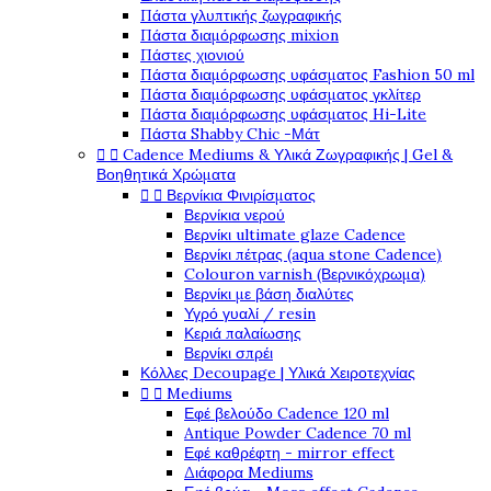
Πάστα γλυπτικής ζωγραφικής
Πάστα διαμόρφωσης mixion
Πάστες χιονιού
Πάστα διαμόρφωσης υφάσματος Fashion 50 ml
Πάστα διαμόρφωσης υφάσματος γκλίτερ
Πάστα διαμόρφωσης υφάσματος Hi-Lite
Πάστα Shabby Chic -Μάτ


Cadence Mediums & Υλικά Ζωγραφικής | Gel &
Βοηθητικά Χρώματα


Βερνίκια Φινιρίσματος
Βερνίκια νερού
Βερνίκι ultimate glaze Cadence
Βερνίκι πέτρας (aqua stone Cadence)
Colouron varnish (Βερνικόχρωμα)
Βερνίκι με βάση διαλύτες
Υγρό γυαλί / resin
Κεριά παλαίωσης
Βερνίκι σπρέι
Κόλλες Decoupage | Υλικά Χειροτεχνίας


Mediums
Εφέ βελούδο Cadence 120 ml
Antique Powder Cadence 70 ml
Εφέ καθρέφτη - mirror effect
Διάφορα Mediums