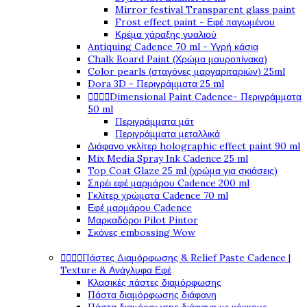
Mirror festival Transparent glass paint
Frost effect paint - Εφέ παγωμένου
Κρέμα χάραξης γυαλιού
Antiquing Cadence 70 ml - Υγρή κάσια
Chalk Board Paint (Χρώμα μαυροπίνακα)
Color pearls (σταγόνες μαργαριταριών) 25ml
Dora 3D - Περιγράμματα 25 ml




Dimensional Paint Cadence- Περιγράμματα
50 ml
Περιγράμματα μάτ
Περιγράμματα μεταλλικά
Διάφανο γκλίτερ holographic effect paint 90 ml
Mix Media Spray Ink Cadence 25 ml
Top Coat Glaze 25 ml (χρώμα για σκιάσεις)
Σπρέι εφέ μαρμάρου Cadence 200 ml
Γκλίτερ χρώματα Cadence 70 ml
Εφέ μαρμάρου Cadence
Μαρκαδόροι Pilot Pintor
Σκόνες embossing Wow




Πάστες Διαμόρφωσης & Relief Paste Cadence |
Texture & Ανάγλυφα Εφέ
Κλασικές πάστες διαμόρφωσης
Πάστα διαμόρφωσης διάφανη