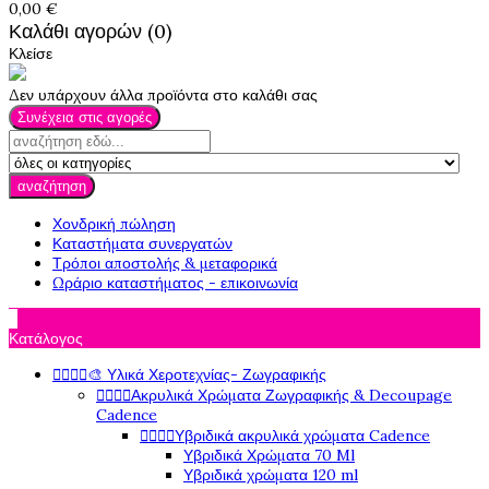
0,00 €
Καλάθι αγορών (0)
Κλείσε
Δεν υπάρχουν άλλα προϊόντα στο καλάθι σας
Συνέχεια στις αγορές
αναζήτηση
Χονδρική πώληση
Καταστήματα συνεργατών
Τρόποι αποστολής & μεταφορικά
Ωράριο καταστήματος - επικοινωνία

Κατάλογος




🎨 Υλικά Χεροτεχνίας- Ζωγραφικής




Ακρυλικά Χρώματα Ζωγραφικής & Decoupage
Cadence




Υβριδικά ακρυλικά χρώματα Cadence
Υβριδικά Χρώματα 70 Ml
Υβριδικά χρώματα 120 ml