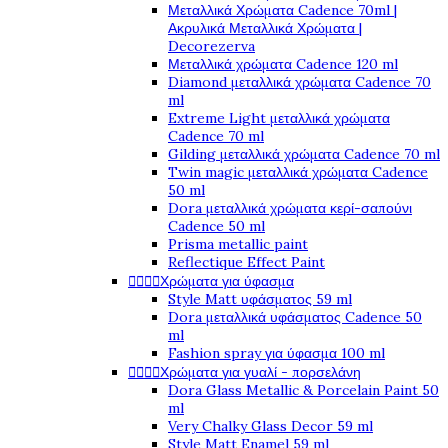
Μεταλλικά Χρώματα Cadence 70ml |
Ακρυλικά Μεταλλικά Χρώματα |
Decorezerva
Μεταλλικά χρώματα Cadence 120 ml
Diamond μεταλλικά χρώματα Cadence 70
ml
Extreme Light μεταλλικά χρώματα
Cadence 70 ml
Gilding μεταλλικά χρώματα Cadence 70 ml
Twin magic μεταλλικά χρώματα Cadence
50 ml
Dora μεταλλικά χρώματα κερί-σαπούνι
Cadence 50 ml
Prisma metallic paint
Reflectique Effect Paint




Χρώματα για ύφασμα
Style Matt υφάσματος 59 ml
Dora μεταλλικά υφάσματος Cadence 50
ml
Fashion spray για ύφασμα 100 ml




Χρώματα για γυαλί - πορσελάνη
Dora Glass Metallic & Porcelain Paint 50
ml
Very Chalky Glass Decor 59 ml
Style Matt Enamel 59 ml