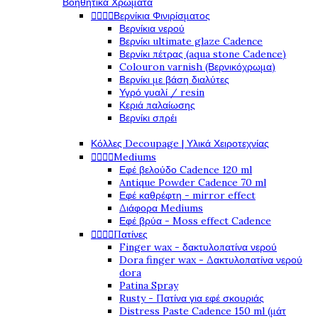
Βοηθητικά Χρώματα




Βερνίκια Φινιρίσματος
Βερνίκια νερού
Βερνίκι ultimate glaze Cadence
Βερνίκι πέτρας (aqua stone Cadence)
Colouron varnish (Βερνικόχρωμα)
Βερνίκι με βάση διαλύτες
Υγρό γυαλί / resin
Κεριά παλαίωσης
Βερνίκι σπρέι
Κόλλες Decoupage | Υλικά Χειροτεχνίας




Mediums
Εφέ βελούδο Cadence 120 ml
Antique Powder Cadence 70 ml
Εφέ καθρέφτη - mirror effect
Διάφορα Mediums
Εφέ βρύα - Moss effect Cadence




Πατίνες
Finger wax - δακτυλοπατίνα νερού
Dora finger wax - Δακτυλοπατίνα νερού
dora
Patina Spray
Rusty - Πατίνα για εφέ σκουριάς
Distress Paste Cadence 150 ml (μάτ