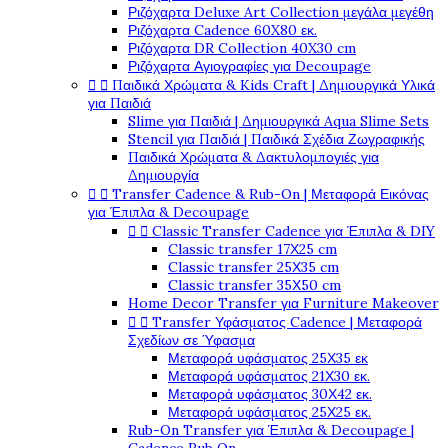
Ριζόχαρτα Deluxe Art Collection μεγάλα μεγέθη
Ριζόχαρτα Cadence 60X80 εκ.
Ριζόχαρτα DR Collection 40X30 cm
Ριζόχαρτα Αγιογραφίες για Decoupage


Παιδικά Χρώματα & Kids Craft | Δημιουργικά Υλικά
για Παιδιά
Slime για Παιδιά | Δημιουργικά Aqua Slime Sets
Stencil για Παιδιά | Παιδικά Σχέδια Ζωγραφικής
Παιδικά Χρώματα & Δακτυλομπογιές για
Δημιουργία


Transfer Cadence & Rub-On | Μεταφορά Εικόνας
για Έπιπλα & Decoupage


Classic Transfer Cadence για Έπιπλα & DIY
Classic transfer 17Χ25 cm
Classic transfer 25Χ35 cm
Classic transfer 35Χ50 cm
Home Decor Transfer για Furniture Makeover


Transfer Υφάσματος Cadence | Μεταφορά
Σχεδίων σε Ύφασμα
Μεταφορά υφάσματος 25Χ35 εκ
Μεταφορά υφάσματος 21Χ30 εκ.
Μεταφορά υφάσματος 30Χ42 εκ.
Μεταφορά υφάσματος 25Χ25 εκ.
Rub-On Transfer για Έπιπλα & Decoupage |