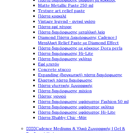
Πάστα διαμόρφωσης διάφανη με κόκκους
Matte Metallic Paste 250 ml
Texture art relief paste
Πάστα κρακελέ
Vintage legend - αντικέ γκέσο
Πάστα εφέ πέτρας
Πάστα διαμόρφωσης μεταλλική λεία
Diamond Πάστα Διαμόρφωσης Cadence |
Μεταλλική Relief Paste με Diamond Effect
Πάστα διαμόρφωσης με κόκκους Dora perla
Πάστα διαμόρφωσης Hi-Lite
Πάστα διαμόρφωσης γκλίτερ
Εφέ μπετόν
Concrete stucco
Expanding (διογκωτική) πάστα διαμόρφωσης
Ελαστική πάστα διαμόφωσης
Πάστα γλυπτικής ζωγραφικής
Πάστα διαμόρφωσης mixion
Πάστες χιονιού
Πάστα διαμόρφωσης υφάσματος Fashion 50 ml
Πάστα διαμόρφωσης υφάσματος γκλίτερ
Πάστα διαμόρφωσης υφάσματος Hi-Lite
Πάστα Shabby Chic -Μάτ




Cadence Mediums & Υλικά Ζωγραφικής | Gel &