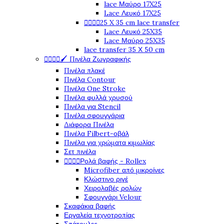
lace Μαύρο 17X25
Lace Λευκό 17X25




25 X 35 cm lace transfer
Lace Λευκό 25X35
Lace Μαύρο 25X35
lace transfer 35 Χ 50 cm




🖌️ Πινέλα Ζωγραφικής
Πινέλα πλακέ
Πινέλα Contour
Πινέλα One Stroke
Πινέλα φυλλά χρυσού
Πινέλα για Stencil
Πινέλα σφουγγάρια
Διάφορα Πινέλα
Πινέλα Filbert-οβάλ
Πινέλα για χρώματα κιμωλίας
Σετ πινέλα




Ρολά βαφής - Rollex
Microfiber από μικροίνες
Κλώστινο ριγέ
Χειρολαβές ρολών
Σφουγγάρι Velour
Σκαφάκια βαφής
Εργαλεία τεχνοτροπίας