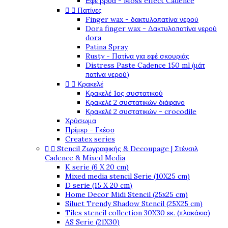
Εφέ βρύα - Moss effect Cadence


Πατίνες
Finger wax - δακτυλοπατίνα νερού
Dora finger wax - Δακτυλοπατίνα νερού
dora
Patina Spray
Rusty - Πατίνα για εφέ σκουριάς
Distress Paste Cadence 150 ml (μάτ
πατίνα νερού)


Κρακελέ
Κρακελέ 1ος συστατικού
Κρακελέ 2 συστατικών διάφανο
Κρακελέ 2 συστατικών - crocodile
Χρύσωμα
Πρίμερ - Γκέσο
Createx series


Stencil Ζωγραφικής & Decoupage | Στένσιλ
Cadence & Mixed Media
K serie (6 X 20 cm)
Mixed media stencil Serie (10X25 cm)
D serie (15 X 20 cm)
Home Decor Midi Stencil (25x25 cm)
Siluet Trendy Shadow Stencil (25X25 cm)
Tiles stencil collection 30X30 εκ. (πλακάκια)
AS Serie (21X30)