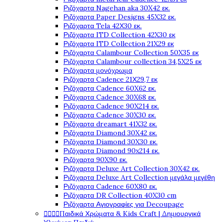
Ριζόχαρτα Nagehan aka 30X42 εκ.
Ριζόχαρτα Paper Designs 45X32 εκ.
Ριζόχαρτα Tela 42Χ30 εκ.
Ριζόχαρτα ITD Collection 42X30 εκ
Ριζόχαρτα ITD Collection 21X29 εκ
Ριζόχαρτα Calambour Collection 50X35 εκ
Ριζόχαρτα Calambour collection 34,5X25 εκ
Ριζόχαρτα μονόχρωμα
Ριζόχαρτα Cadence 21Χ29,7 εκ
Ριζόχαρτα Cadence 60X62 εκ.
Ριζόχαρτα Cadence 30X68 εκ.
Ριζόχαρτα Cadence 90X214 εκ.
Ριζόχαρτα Cadence 30X30 εκ.
Ριζόχαρτα dreamart 41X32 εκ.
Ριζόχαρτα Diamond 30X42 εκ.
Ριζόχαρτα Diamond 30X30 εκ.
Ριζόχαρτα Diamond 90x214 εκ.
Ριζόχαρτα 90X90 εκ.
Ριζόχαρτα Deluxe Art Collection 30X42 εκ.
Ριζόχαρτα Deluxe Art Collection μεγάλα μεγέθη
Ριζόχαρτα Cadence 60X80 εκ.
Ριζόχαρτα DR Collection 40X30 cm
Ριζόχαρτα Αγιογραφίες για Decoupage




Παιδικά Χρώματα & Kids Craft | Δημιουργικά