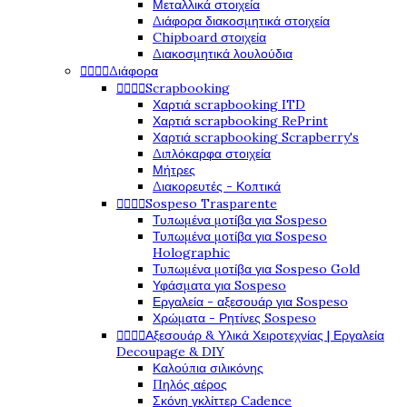
Μεταλλικά στοιχεία
Διάφορα διακοσμητικά στοιχεία
Chipboard στοιχεία
Διακοσμητικά λουλούδια




Διάφορα




Scrapbooking
Χαρτιά scrapbooking ITD
Χαρτιά scrapbooking RePrint
Χαρτιά scrapbooking Scrapberry's
Διπλόκαρφα στοιχεία
Μήτρες
Διακορευτές - Κοπτικά




Sospeso Trasparente
Τυπωμένα μοτίβα για Sospeso
Τυπωμένα μοτίβα για Sospeso
Holographic
Τυπωμένα μοτίβα για Sospeso Gold
Υφάσματα για Sospeso
Εργαλεία - αξεσουάρ για Sospeso
Χρώματα - Ρητίνες Sospeso




Αξεσουάρ & Υλικά Χειροτεχνίας | Εργαλεία
Decoupage & DIY
Καλούπια σιλικόνης
Πηλός αέρος
Σκόνη γκλίττερ Cadence