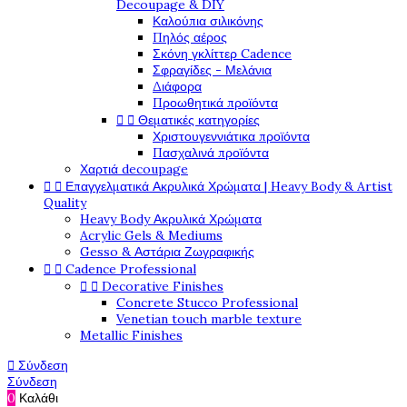
Decoupage & DIY
Καλούπια σιλικόνης
Πηλός αέρος
Σκόνη γκλίττερ Cadence
Σφραγίδες - Μελάνια
Διάφορα
Προωθητικά προϊόντα


Θεματικές κατηγορίες
Χριστουγεννιάτικα προϊόντα
Πασχαλινά προϊόντα
Χαρτιά decoupage


Επαγγελματικά Ακρυλικά Χρώματα | Heavy Body & Artist
Quality
Heavy Body Ακρυλικά Χρώματα
Acrylic Gels & Mediums
Gesso & Αστάρια Ζωγραφικής


Cadence Professional


Decorative Finishes
Concrete Stucco Professional
Venetian touch marble texture
Metallic Finishes

Σύνδεση
Σύνδεση
0
Καλάθι