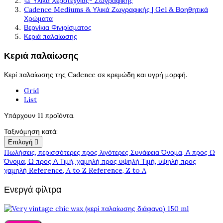
🎨 Υλικά Χεροτεχνίας- Ζωγραφικής
Cadence Mediums & Υλικά Ζωγραφικής | Gel & Βοηθητικά
Χρώματα
Βερνίκια Φινιρίσματος
Κεριά παλαίωσης
Κεριά παλαίωσης
Κερί παλαίωσης της Cadence σε κρεμώδη και υγρή μορφή.
Grid
List
Υπάρχουν 11 προϊόντα.
Ταξινόμηση κατά:
Επιλογή

Πωλήσεις, περισσότερες προς λιγότερες
Συνάφεια
Όνομα, Α προς Ω
Όνομα, Ω προς Α
Τιμή, χαμηλή προς υψηλή
Τιμή, υψηλή προς
χαμηλή
Reference, A to Z
Reference, Z to A
Ενεργά φίλτρα