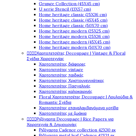
Grunge Collection (45X45 cm)
U serie Stencil (13X57 cm)
Home heritage classic (25X36 cm)
Home heritage classic (45X45 cm)
Home heritage classic (50X70 cm)
Home heritage modern (25X25 cm)
Home heritage modern (25X36 cm)
Home heritage modern (45X45 cm)
Home heritage modern (50X70 cm)




Χαρτοπετσέτες Decoupage | Vintage & Floral
Σχέδια Χειροτεχνίας
Χαρτοπετσέτες διάφορες
Χαρτοπετσέτες vintage
Χαρτοπετσέτες παιδικές
Χαρτοπετσέτες Χριστουγεννιάτικες
Χαρτοπετσέτες Πασχαλινές
Χαρτοπετσέτες καλοκαιρινές
Floral Χαρτοπετσέτες Decoupage | Λουλούδια &
Romantic Σχέδια
Χαρτοπετσέτες επαναλαμβανόμενα μοτίβα
Χαρτοπετσέτες με ζωάκια




Ριζόχαρτα Decoupage | Rice Papers για
Χειροτεχνία & Δημιουργίες
Ριζόχαρτα Cadence collection 42X30 εκ
Ριζόχαρτα metal leaf Cadence 42X31 εκ