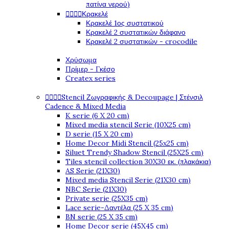
πατίνα νερού)




Κρακελέ
Κρακελέ 1ος συστατικού
Κρακελέ 2 συστατικών διάφανο
Κρακελέ 2 συστατικών - crocodile
Χρύσωμα
Πρίμερ - Γκέσο
Createx series




Stencil Ζωγραφικής & Decoupage | Στένσιλ
Cadence & Mixed Media
K serie (6 X 20 cm)
Mixed media stencil Serie (10X25 cm)
D serie (15 X 20 cm)
Home Decor Midi Stencil (25x25 cm)
Siluet Trendy Shadow Stencil (25X25 cm)
Tiles stencil collection 30X30 εκ. (πλακάκια)
AS Serie (21X30)
Mixed media Stencil Serie (21X30 cm)
NBC Serie (21X30)
Private serie (25X35 cm)
Lace serie-Δαντέλα (25 X 35 cm)
BN serie (25 X 35 cm)
Home Decor serie (45X45 cm)