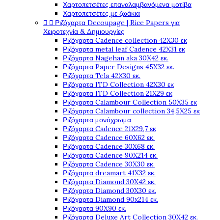
Χαρτοπετσέτες επαναλαμβανόμενα μοτίβα
Χαρτοπετσέτες με ζωάκια


Ριζόχαρτα Decoupage | Rice Papers για
Χειροτεχνία & Δημιουργίες
Ριζόχαρτα Cadence collection 42X30 εκ
Ριζόχαρτα metal leaf Cadence 42X31 εκ
Ριζόχαρτα Nagehan aka 30X42 εκ.
Ριζόχαρτα Paper Designs 45X32 εκ.
Ριζόχαρτα Tela 42Χ30 εκ.
Ριζόχαρτα ITD Collection 42X30 εκ
Ριζόχαρτα ITD Collection 21X29 εκ
Ριζόχαρτα Calambour Collection 50X35 εκ
Ριζόχαρτα Calambour collection 34,5X25 εκ
Ριζόχαρτα μονόχρωμα
Ριζόχαρτα Cadence 21Χ29,7 εκ
Ριζόχαρτα Cadence 60X62 εκ.
Ριζόχαρτα Cadence 30X68 εκ.
Ριζόχαρτα Cadence 90X214 εκ.
Ριζόχαρτα Cadence 30X30 εκ.
Ριζόχαρτα dreamart 41X32 εκ.
Ριζόχαρτα Diamond 30X42 εκ.
Ριζόχαρτα Diamond 30X30 εκ.
Ριζόχαρτα Diamond 90x214 εκ.
Ριζόχαρτα 90X90 εκ.
Ριζόχαρτα Deluxe Art Collection 30X42 εκ.