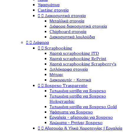
Υφασμάτινα
Casting στοιχεία


Διακοσμητικά στοιχεία
Μεταλλικά στοιχεία
Διάφορα διακοσμητικά στοιχεία
Chipboard στοιχεία
Διακοσμητικά λουλούδια


Διάφορα


Scrapbooking
Χαρτιά scrapbooking ITD
Χαρτιά scrapbooking RePrint
Χαρτιά scrapbooking Scrapberry's
Διπλόκαρφα στοιχεία
Μήτρες
Διακορευτές - Κοπτικά


Sospeso Trasparente
Τυπωμένα μοτίβα για Sospeso
Τυπωμένα μοτίβα για Sospeso
Holographic
Τυπωμένα μοτίβα για Sospeso Gold
Υφάσματα για Sospeso
Εργαλεία - αξεσουάρ για Sospeso
Χρώματα - Ρητίνες Sospeso


Αξεσουάρ & Υλικά Χειροτεχνίας | Εργαλεία