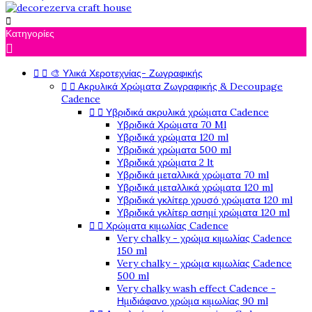

Κατηγορίες



🎨 Υλικά Χεροτεχνίας- Ζωγραφικής


Ακρυλικά Χρώματα Ζωγραφικής & Decoupage
Cadence


Υβριδικά ακρυλικά χρώματα Cadence
Υβριδικά Χρώματα 70 Ml
Υβριδικά χρώματα 120 ml
Υβριδικά χρώματα 500 ml
Υβριδικά χρώματα 2 lt
Υβριδικά μεταλλικά χρώματα 70 ml
Υβριδικά μεταλλικά χρώματα 120 ml
Υβριδικά γκλίτερ χρυσό χρώματα 120 ml
Υβριδικά γκλίτερ ασημί χρώματα 120 ml


Χρώματα κιμωλίας Cadence
Very chalky - χρώμα κιμωλίας Cadence
150 ml
Very chalky - χρώμα κιμωλίας Cadence
500 ml
Very chalky wash effect Cadence -
Ημιδιάφανο χρώμα κιμωλίας 90 ml