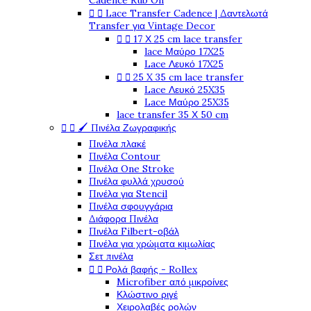
Cadence Rub On


Lace Transfer Cadence | Δαντελωτά
Transfer για Vintage Decor


17 Χ 25 cm lace transfer
lace Μαύρο 17X25
Lace Λευκό 17X25


25 X 35 cm lace transfer
Lace Λευκό 25X35
Lace Μαύρο 25X35
lace transfer 35 Χ 50 cm


🖌️ Πινέλα Ζωγραφικής
Πινέλα πλακέ
Πινέλα Contour
Πινέλα One Stroke
Πινέλα φυλλά χρυσού
Πινέλα για Stencil
Πινέλα σφουγγάρια
Διάφορα Πινέλα
Πινέλα Filbert-οβάλ
Πινέλα για χρώματα κιμωλίας
Σετ πινέλα


Ρολά βαφής - Rollex
Microfiber από μικροίνες
Κλώστινο ριγέ
Χειρολαβές ρολών