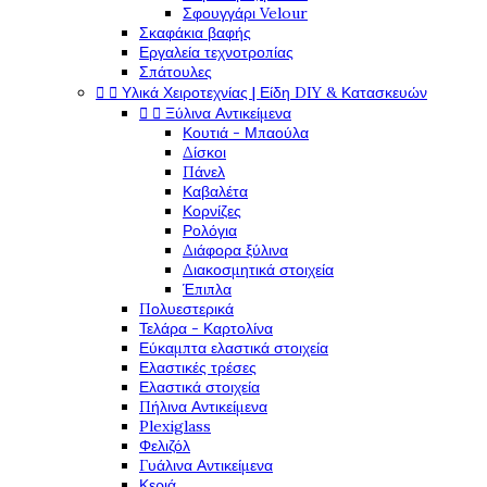
Σφουγγάρι Velour
Σκαφάκια βαφής
Εργαλεία τεχνοτροπίας
Σπάτουλες


Υλικά Χειροτεχνίας | Είδη DIY & Κατασκευών


Ξύλινα Αντικείμενα
Κουτιά - Μπαούλα
Δίσκοι
Πάνελ
Καβαλέτα
Κορνίζες
Ρολόγια
Διάφορα ξύλινα
Διακοσμητικά στοιχεία
Έπιπλα
Πολυεστερικά
Τελάρα - Καρτολίνα
Εύκαμπτα ελαστικά στοιχεία
Ελαστικές τρέσες
Ελαστικά στοιχεία
Πήλινα Αντικείμενα
Plexiglass
Φελιζόλ
Γυάλινα Αντικείμενα
Κεριά