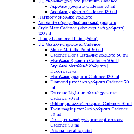


Ακρυλικά χρώματα premium Cadence
Ακρυλικά χρώματα Cadence 70 ml
Ακρυλικά χρώματα Cadence 120 ml
Harmony ακρυλικά χρώματα
Ambiante υδροφοβικά ακρυλικά χρώματα
Style Matt Cadence (Ματ ακρυλικά χρώματα)
120 ml
Handy Lacquered Paint (Λάκα)


Μεταλλικά χρώματα Cadence
Matte Metallic Paint 50 ml
Cadence Dora μεταλλικά χρώματα 50 ml
Μεταλλικά Χρώματα Cadence 70ml |
Ακρυλικά Μεταλλικά Χρώματα |
Decorezerva
Μεταλλικά χρώματα Cadence 120 ml
Diamond μεταλλικά χρώματα Cadence 70
ml
Extreme Light μεταλλικά χρώματα
Cadence 70 ml
Gilding μεταλλικά χρώματα Cadence 70 ml
Twin magic μεταλλικά χρώματα Cadence
50 ml
Dora μεταλλικά χρώματα κερί-σαπούνι
Cadence 50 ml
Prisma metallic paint