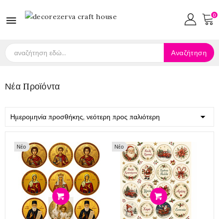
0

Αναζήτηση
Νέα Προϊόντα

Ημερομηνία προσθήκης, νεότερη προς παλιότερη
Νέο
Νέο
Προσθήκη
Προσθήκη