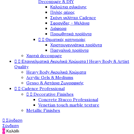
Decoupage & DIY
Καλούπια σιλικόνης
Πηλός αέρος
Σκόνη γκλίττερ Cadence
Σφραγίδες - Μελάνια
Διάφορα
Προωθητικά προϊόντα


Θεματικές κατηγορίες
Χριστουγεννιάτικα προϊόντα
Πασχαλινά προϊόντα
Χαρτιά decoupage


Επαγγελματικά Ακρυλικά Χρώματα | Heavy Body & Artist
Quality
Heavy Body Ακρυλικά Χρώματα
Acrylic Gels & Mediums
Gesso & Αστάρια Ζωγραφικής


Cadence Professional


Decorative Finishes
Concrete Stucco Professional
Venetian touch marble texture
Metallic Finishes

Σύνδεση
Σύνδεση
0
Καλάθι