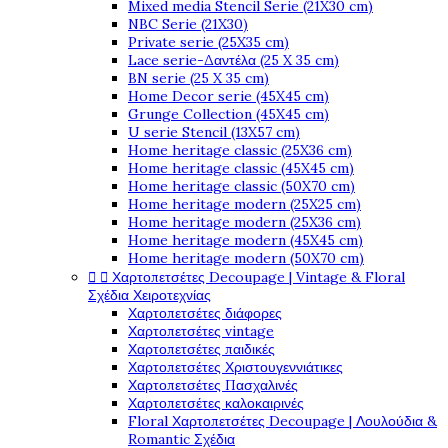
Mixed media Stencil Serie (21X30 cm)
NBC Serie (21X30)
Private serie (25X35 cm)
Lace serie-Δαντέλα (25 X 35 cm)
BN serie (25 X 35 cm)
Home Decor serie (45X45 cm)
Grunge Collection (45X45 cm)
U serie Stencil (13X57 cm)
Home heritage classic (25X36 cm)
Home heritage classic (45X45 cm)
Home heritage classic (50X70 cm)
Home heritage modern (25X25 cm)
Home heritage modern (25X36 cm)
Home heritage modern (45X45 cm)
Home heritage modern (50X70 cm)


Χαρτοπετσέτες Decoupage | Vintage & Floral
Σχέδια Χειροτεχνίας
Χαρτοπετσέτες διάφορες
Χαρτοπετσέτες vintage
Χαρτοπετσέτες παιδικές
Χαρτοπετσέτες Χριστουγεννιάτικες
Χαρτοπετσέτες Πασχαλινές
Χαρτοπετσέτες καλοκαιρινές
Floral Χαρτοπετσέτες Decoupage | Λουλούδια &
Romantic Σχέδια