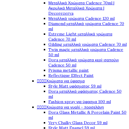
Μεταλλικά Χρώματα Cadence 70ml |
Ακρυλικά Μεταλλικά Χρώματα |
Decorezerva
Μεταλλικά χρώματα Cadence 120 ml
Diamond μεταλλικά χρώματα Cadence 70
ml
Extreme Light μεταλλικά χρώματα
Cadence 70 ml
Gilding μεταλλικά χρώματα Cadence 70 ml
Twin magic μεταλλικά χρώματα Cadence
50 ml
Dora μεταλλικά χρώματα κερί-σαπούνι
Cadence 50 ml
Prisma metallic paint
Reflectique Effect Paint




Χρώματα για ύφασμα
Style Matt υφάσματος 59 ml
Dora μεταλλικά υφάσματος Cadence 50
ml
Fashion spray για ύφασμα 100 ml




Χρώματα για γυαλί - πορσελάνη
Dora Glass Metallic & Porcelain Paint 50
ml
Very Chalky Glass Decor 59 ml
Style Matt Enamel 59 ml