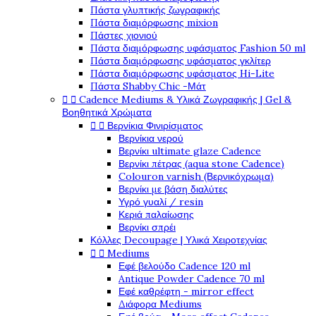
Πάστα γλυπτικής ζωγραφικής
Πάστα διαμόρφωσης mixion
Πάστες χιονιού
Πάστα διαμόρφωσης υφάσματος Fashion 50 ml
Πάστα διαμόρφωσης υφάσματος γκλίτερ
Πάστα διαμόρφωσης υφάσματος Hi-Lite
Πάστα Shabby Chic -Μάτ


Cadence Mediums & Υλικά Ζωγραφικής | Gel &
Βοηθητικά Χρώματα


Βερνίκια Φινιρίσματος
Βερνίκια νερού
Βερνίκι ultimate glaze Cadence
Βερνίκι πέτρας (aqua stone Cadence)
Colouron varnish (Βερνικόχρωμα)
Βερνίκι με βάση διαλύτες
Υγρό γυαλί / resin
Κεριά παλαίωσης
Βερνίκι σπρέι
Κόλλες Decoupage | Υλικά Χειροτεχνίας


Mediums
Εφέ βελούδο Cadence 120 ml
Antique Powder Cadence 70 ml
Εφέ καθρέφτη - mirror effect
Διάφορα Mediums