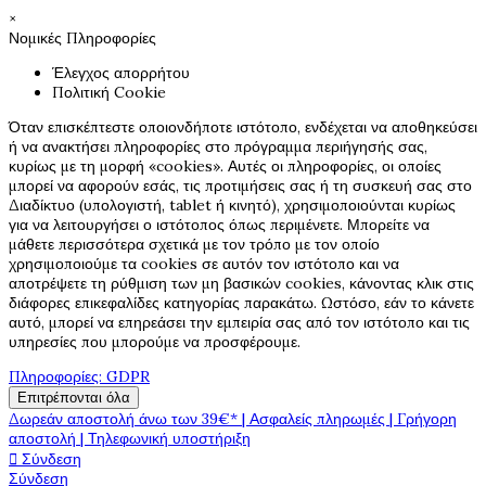
×
Νομικές Πληροφορίες
Έλεγχος απορρήτου
Πολιτική Cookie
Όταν επισκέπτεστε οποιονδήποτε ιστότοπο, ενδέχεται να αποθηκεύσει
ή να ανακτήσει πληροφορίες στο πρόγραμμα περιήγησής σας,
κυρίως με τη μορφή «cookies». Αυτές οι πληροφορίες, οι οποίες
μπορεί να αφορούν εσάς, τις προτιμήσεις σας ή τη συσκευή σας στο
Διαδίκτυο (υπολογιστή, tablet ή κινητό), χρησιμοποιούνται κυρίως
για να λειτουργήσει ο ιστότοπος όπως περιμένετε. Μπορείτε να
μάθετε περισσότερα σχετικά με τον τρόπο με τον οποίο
χρησιμοποιούμε τα cookies σε αυτόν τον ιστότοπο και να
αποτρέψετε τη ρύθμιση των μη βασικών cookies, κάνοντας κλικ στις
διάφορες επικεφαλίδες κατηγορίας παρακάτω. Ωστόσο, εάν το κάνετε
αυτό, μπορεί να επηρεάσει την εμπειρία σας από τον ιστότοπο και τις
υπηρεσίες που μπορούμε να προσφέρουμε.
Πληροφορίες: GDPR
Επιτρέπονται όλα
Δωρεάν αποστολή άνω των 39€* | Ασφαλείς πληρωμές | Γρήγορη
αποστολή | Τηλεφωνική υποστήριξη

Σύνδεση
Σύνδεση