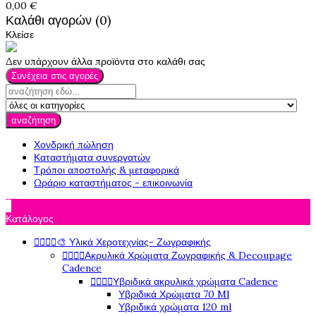
0,00 €
Καλάθι αγορών (0)
Κλείσε
Δεν υπάρχουν άλλα προϊόντα στο καλάθι σας
Συνέχεια στις αγορές
αναζήτηση
Χονδρική πώληση
Καταστήματα συνεργατών
Τρόποι αποστολής & μεταφορικά
Ωράριο καταστήματος - επικοινωνία

Κατάλογος




🎨 Υλικά Χεροτεχνίας- Ζωγραφικής




Ακρυλικά Χρώματα Ζωγραφικής & Decoupage
Cadence




Υβριδικά ακρυλικά χρώματα Cadence
Υβριδικά Χρώματα 70 Ml
Υβριδικά χρώματα 120 ml