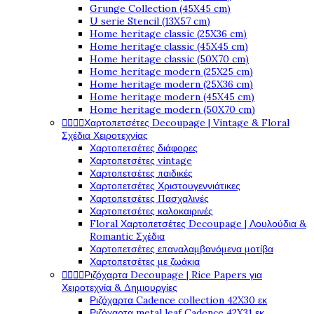
Grunge Collection (45X45 cm)
U serie Stencil (13X57 cm)
Home heritage classic (25X36 cm)
Home heritage classic (45X45 cm)
Home heritage classic (50X70 cm)
Home heritage modern (25X25 cm)
Home heritage modern (25X36 cm)
Home heritage modern (45X45 cm)
Home heritage modern (50X70 cm)




Χαρτοπετσέτες Decoupage | Vintage & Floral
Σχέδια Χειροτεχνίας
Χαρτοπετσέτες διάφορες
Χαρτοπετσέτες vintage
Χαρτοπετσέτες παιδικές
Χαρτοπετσέτες Χριστουγεννιάτικες
Χαρτοπετσέτες Πασχαλινές
Χαρτοπετσέτες καλοκαιρινές
Floral Χαρτοπετσέτες Decoupage | Λουλούδια &
Romantic Σχέδια
Χαρτοπετσέτες επαναλαμβανόμενα μοτίβα
Χαρτοπετσέτες με ζωάκια




Ριζόχαρτα Decoupage | Rice Papers για
Χειροτεχνία & Δημιουργίες
Ριζόχαρτα Cadence collection 42X30 εκ
Ριζόχαρτα metal leaf Cadence 42X31 εκ