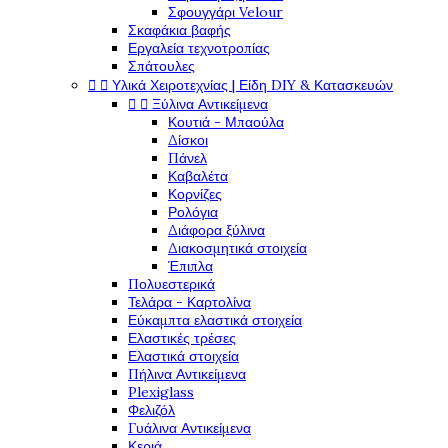
Σφουγγάρι Velour
Σκαφάκια βαφής
Εργαλεία τεχνοτροπίας
Σπάτουλες


Υλικά Χειροτεχνίας | Είδη DIY & Κατασκευών


Ξύλινα Αντικείμενα
Κουτιά - Μπαούλα
Δίσκοι
Πάνελ
Καβαλέτα
Κορνίζες
Ρολόγια
Διάφορα ξύλινα
Διακοσμητικά στοιχεία
Έπιπλα
Πολυεστερικά
Τελάρα - Καρτολίνα
Εύκαμπτα ελαστικά στοιχεία
Ελαστικές τρέσες
Ελαστικά στοιχεία
Πήλινα Αντικείμενα
Plexiglass
Φελιζόλ
Γυάλινα Αντικείμενα
Κεριά