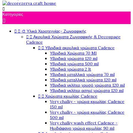

Κατηγορίες



🎨 Υλικά Χεροτεχνίας- Ζωγραφικής


Ακρυλικά Χρώματα Ζωγραφικής & Decoupage
Cadence


Υβριδικά ακρυλικά χρώματα Cadence
Υβριδικά Χρώματα 70 Ml
Υβριδικά χρώματα 120 ml
Υβριδικά χρώματα 500 ml
Υβριδικά χρώματα 2 lt
Υβριδικά μεταλλικά χρώματα 70 ml
Υβριδικά μεταλλικά χρώματα 120 ml
Υβριδικά γκλίτερ χρυσό χρώματα 120 ml
Υβριδικά γκλίτερ ασημί χρώματα 120 ml


Χρώματα κιμωλίας Cadence
Very chalky - χρώμα κιμωλίας Cadence
150 ml
Very chalky - χρώμα κιμωλίας Cadence
500 ml
Very chalky wash effect Cadence -
Ημιδιάφανο χρώμα κιμωλίας 90 ml