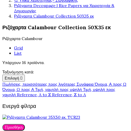
🎨 Υλικά Χεροτεχνίας- Ζωγραφικής
Ριζόχαρτα Decoupage | Rice Papers για Χειροτεχνία &
Δημιουργίες
Ριζόχαρτα Calambour Collection 50X35 εκ
Ριζόχαρτα Calambour Collection 50X35 εκ
Ριζόχαρτα Calambour
Grid
List
Υπάρχουν 16 προϊόντα.
Ταξινόμηση κατά:
Επιλογή

Πωλήσεις, περισσότερες προς λιγότερες
Συνάφεια
Όνομα, Α προς Ω
Όνομα, Ω προς Α
Τιμή, χαμηλή προς υψηλή
Τιμή, υψηλή προς
χαμηλή
Reference, A to Z
Reference, Z to A
Ενεργά φίλτρα
Προσθήκη