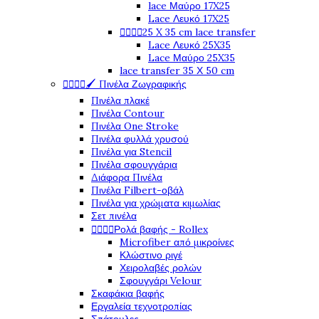
lace Μαύρο 17X25
Lace Λευκό 17X25




25 X 35 cm lace transfer
Lace Λευκό 25X35
Lace Μαύρο 25X35
lace transfer 35 Χ 50 cm




🖌️ Πινέλα Ζωγραφικής
Πινέλα πλακέ
Πινέλα Contour
Πινέλα One Stroke
Πινέλα φυλλά χρυσού
Πινέλα για Stencil
Πινέλα σφουγγάρια
Διάφορα Πινέλα
Πινέλα Filbert-οβάλ
Πινέλα για χρώματα κιμωλίας
Σετ πινέλα




Ρολά βαφής - Rollex
Microfiber από μικροίνες
Κλώστινο ριγέ
Χειρολαβές ρολών
Σφουγγάρι Velour
Σκαφάκια βαφής
Εργαλεία τεχνοτροπίας