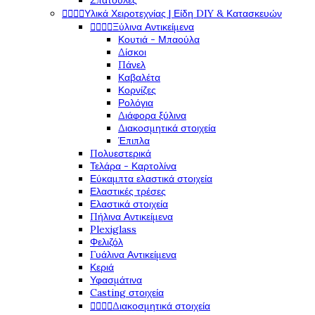
Σπάτουλες




Υλικά Χειροτεχνίας | Είδη DIY & Κατασκευών




Ξύλινα Αντικείμενα
Κουτιά - Μπαούλα
Δίσκοι
Πάνελ
Καβαλέτα
Κορνίζες
Ρολόγια
Διάφορα ξύλινα
Διακοσμητικά στοιχεία
Έπιπλα
Πολυεστερικά
Τελάρα - Καρτολίνα
Εύκαμπτα ελαστικά στοιχεία
Ελαστικές τρέσες
Ελαστικά στοιχεία
Πήλινα Αντικείμενα
Plexiglass
Φελιζόλ
Γυάλινα Αντικείμενα
Κεριά
Υφασμάτινα
Casting στοιχεία




Διακοσμητικά στοιχεία