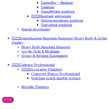
Σφραγίδες - Μελάνια
Διάφορα
Προωθητικά προϊόντα




Θεματικές κατηγορίες
Χριστουγεννιάτικα προϊόντα
Πασχαλινά προϊόντα
Χαρτιά decoupage




Επαγγελματικά Ακρυλικά Χρώματα | Heavy Body & Artist
Quality
Heavy Body Ακρυλικά Χρώματα
Acrylic Gels & Mediums
Gesso & Αστάρια Ζωγραφικής




Cadence Professional




Decorative Finishes
Concrete Stucco Professional
Venetian touch marble texture
Metallic Finishes

OK