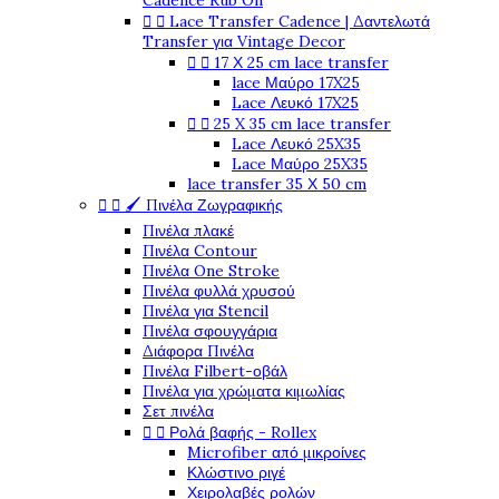
Cadence Rub On


Lace Transfer Cadence | Δαντελωτά
Transfer για Vintage Decor


17 Χ 25 cm lace transfer
lace Μαύρο 17X25
Lace Λευκό 17X25


25 X 35 cm lace transfer
Lace Λευκό 25X35
Lace Μαύρο 25X35
lace transfer 35 Χ 50 cm


🖌️ Πινέλα Ζωγραφικής
Πινέλα πλακέ
Πινέλα Contour
Πινέλα One Stroke
Πινέλα φυλλά χρυσού
Πινέλα για Stencil
Πινέλα σφουγγάρια
Διάφορα Πινέλα
Πινέλα Filbert-οβάλ
Πινέλα για χρώματα κιμωλίας
Σετ πινέλα


Ρολά βαφής - Rollex
Microfiber από μικροίνες
Κλώστινο ριγέ
Χειρολαβές ρολών