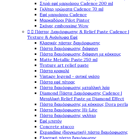
Σπρέι εφέ μαρμάρου Cadence 200 ml
Γκλίτερ χρώματα Cadence 70 ml
Εφέ μαρμάρου Cadence
Μαρκαδόροι Pilot Pintor
Σκόνες embossing Wow


Πάστες Διαμόρφωσης & Relief Paste Cadence |
Texture & Ανάγλυφα Εφέ
Κλασικές πάστες διαμόρφωσης
Πάστα διαμόρφωσης διάφανη
Πάστα διαμόρφωσης διάφανη με κόκκους
Matte Metallic Paste 250 ml
Texture art relief paste
Πάστα κρακελέ
Vintage legend - αντικέ γκέσο
Πάστα εφέ πέτρας
Πάστα διαμόρφωσης μεταλλική λεία
Diamond Πάστα Διαμόρφωσης Cadence |
Μεταλλική Relief Paste με Diamond Effect
Πάστα διαμόρφωσης με κόκκους Dora perla
Πάστα διαμόρφωσης Hi-Lite
Πάστα διαμόρφωσης γκλίτερ
Εφέ μπετόν
Concrete stucco
Expanding (διογκωτική) πάστα διαμόρφωσης
Ελαστική πάστα διαμόφωσης