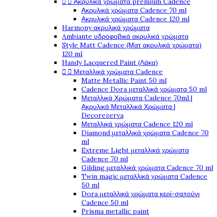


Ακρυλικά χρώματα premium Cadence
Ακρυλικά χρώματα Cadence 70 ml
Ακρυλικά χρώματα Cadence 120 ml
Harmony ακρυλικά χρώματα
Ambiante υδροφοβικά ακρυλικά χρώματα
Style Matt Cadence (Ματ ακρυλικά χρώματα)
120 ml
Handy Lacquered Paint (Λάκα)


Μεταλλικά χρώματα Cadence
Matte Metallic Paint 50 ml
Cadence Dora μεταλλικά χρώματα 50 ml
Μεταλλικά Χρώματα Cadence 70ml |
Ακρυλικά Μεταλλικά Χρώματα |
Decorezerva
Μεταλλικά χρώματα Cadence 120 ml
Diamond μεταλλικά χρώματα Cadence 70
ml
Extreme Light μεταλλικά χρώματα
Cadence 70 ml
Gilding μεταλλικά χρώματα Cadence 70 ml
Twin magic μεταλλικά χρώματα Cadence
50 ml
Dora μεταλλικά χρώματα κερί-σαπούνι
Cadence 50 ml
Prisma metallic paint