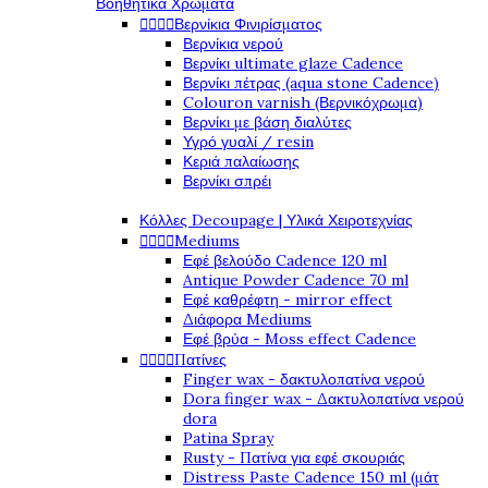
Βοηθητικά Χρώματα




Βερνίκια Φινιρίσματος
Βερνίκια νερού
Βερνίκι ultimate glaze Cadence
Βερνίκι πέτρας (aqua stone Cadence)
Colouron varnish (Βερνικόχρωμα)
Βερνίκι με βάση διαλύτες
Υγρό γυαλί / resin
Κεριά παλαίωσης
Βερνίκι σπρέι
Κόλλες Decoupage | Υλικά Χειροτεχνίας




Mediums
Εφέ βελούδο Cadence 120 ml
Antique Powder Cadence 70 ml
Εφέ καθρέφτη - mirror effect
Διάφορα Mediums
Εφέ βρύα - Moss effect Cadence




Πατίνες
Finger wax - δακτυλοπατίνα νερού
Dora finger wax - Δακτυλοπατίνα νερού
dora
Patina Spray
Rusty - Πατίνα για εφέ σκουριάς
Distress Paste Cadence 150 ml (μάτ