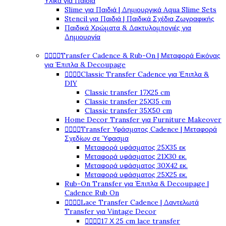
Υλικά για Παιδιά
Slime για Παιδιά | Δημιουργικά Aqua Slime Sets
Stencil για Παιδιά | Παιδικά Σχέδια Ζωγραφικής
Παιδικά Χρώματα & Δακτυλομπογιές για
Δημιουργία




Transfer Cadence & Rub-On | Μεταφορά Εικόνας
για Έπιπλα & Decoupage




Classic Transfer Cadence για Έπιπλα &
DIY
Classic transfer 17Χ25 cm
Classic transfer 25Χ35 cm
Classic transfer 35Χ50 cm
Home Decor Transfer για Furniture Makeover




Transfer Υφάσματος Cadence | Μεταφορά
Σχεδίων σε Ύφασμα
Μεταφορά υφάσματος 25Χ35 εκ
Μεταφορά υφάσματος 21Χ30 εκ.
Μεταφορά υφάσματος 30Χ42 εκ.
Μεταφορά υφάσματος 25Χ25 εκ.
Rub-On Transfer για Έπιπλα & Decoupage |
Cadence Rub On




Lace Transfer Cadence | Δαντελωτά
Transfer για Vintage Decor




17 Χ 25 cm lace transfer