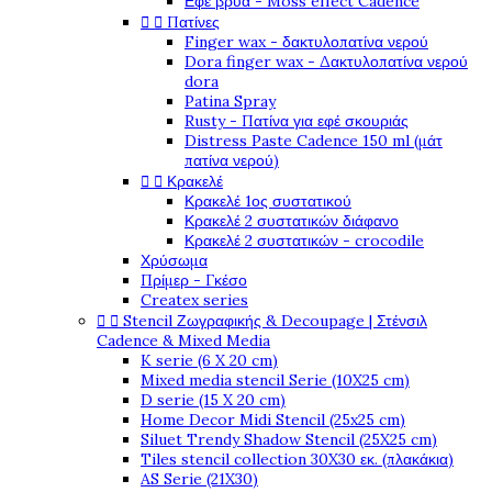
Εφέ βρύα - Moss effect Cadence


Πατίνες
Finger wax - δακτυλοπατίνα νερού
Dora finger wax - Δακτυλοπατίνα νερού
dora
Patina Spray
Rusty - Πατίνα για εφέ σκουριάς
Distress Paste Cadence 150 ml (μάτ
πατίνα νερού)


Κρακελέ
Κρακελέ 1ος συστατικού
Κρακελέ 2 συστατικών διάφανο
Κρακελέ 2 συστατικών - crocodile
Χρύσωμα
Πρίμερ - Γκέσο
Createx series


Stencil Ζωγραφικής & Decoupage | Στένσιλ
Cadence & Mixed Media
K serie (6 X 20 cm)
Mixed media stencil Serie (10X25 cm)
D serie (15 X 20 cm)
Home Decor Midi Stencil (25x25 cm)
Siluet Trendy Shadow Stencil (25X25 cm)
Tiles stencil collection 30X30 εκ. (πλακάκια)
AS Serie (21X30)