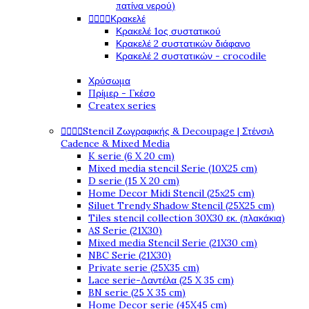
πατίνα νερού)




Κρακελέ
Κρακελέ 1ος συστατικού
Κρακελέ 2 συστατικών διάφανο
Κρακελέ 2 συστατικών - crocodile
Χρύσωμα
Πρίμερ - Γκέσο
Createx series




Stencil Ζωγραφικής & Decoupage | Στένσιλ
Cadence & Mixed Media
K serie (6 X 20 cm)
Mixed media stencil Serie (10X25 cm)
D serie (15 X 20 cm)
Home Decor Midi Stencil (25x25 cm)
Siluet Trendy Shadow Stencil (25X25 cm)
Tiles stencil collection 30X30 εκ. (πλακάκια)
AS Serie (21X30)
Mixed media Stencil Serie (21X30 cm)
NBC Serie (21X30)
Private serie (25X35 cm)
Lace serie-Δαντέλα (25 X 35 cm)
BN serie (25 X 35 cm)
Home Decor serie (45X45 cm)