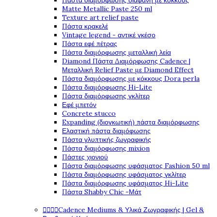
Πάστα διαμόρφωσης διάφανη με κόκκους
Matte Metallic Paste 250 ml
Texture art relief paste
Πάστα κρακελέ
Vintage legend - αντικέ γκέσο
Πάστα εφέ πέτρας
Πάστα διαμόρφωσης μεταλλική λεία
Diamond Πάστα Διαμόρφωσης Cadence |
Μεταλλική Relief Paste με Diamond Effect
Πάστα διαμόρφωσης με κόκκους Dora perla
Πάστα διαμόρφωσης Hi-Lite
Πάστα διαμόρφωσης γκλίτερ
Εφέ μπετόν
Concrete stucco
Expanding (διογκωτική) πάστα διαμόρφωσης
Ελαστική πάστα διαμόφωσης
Πάστα γλυπτικής ζωγραφικής
Πάστα διαμόρφωσης mixion
Πάστες χιονιού
Πάστα διαμόρφωσης υφάσματος Fashion 50 ml
Πάστα διαμόρφωσης υφάσματος γκλίτερ
Πάστα διαμόρφωσης υφάσματος Hi-Lite
Πάστα Shabby Chic -Μάτ




Cadence Mediums & Υλικά Ζωγραφικής | Gel &