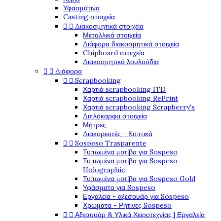
Υφασμάτινα
Casting στοιχεία


Διακοσμητικά στοιχεία
Μεταλλικά στοιχεία
Διάφορα διακοσμητικά στοιχεία
Chipboard στοιχεία
Διακοσμητικά λουλούδια


Διάφορα


Scrapbooking
Χαρτιά scrapbooking ITD
Χαρτιά scrapbooking RePrint
Χαρτιά scrapbooking Scrapberry's
Διπλόκαρφα στοιχεία
Μήτρες
Διακορευτές - Κοπτικά


Sospeso Trasparente
Τυπωμένα μοτίβα για Sospeso
Τυπωμένα μοτίβα για Sospeso
Holographic
Τυπωμένα μοτίβα για Sospeso Gold
Υφάσματα για Sospeso
Εργαλεία - αξεσουάρ για Sospeso
Χρώματα - Ρητίνες Sospeso


Αξεσουάρ & Υλικά Χειροτεχνίας | Εργαλεία