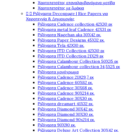
Χαρτοπετσέτες επαναλαμβανόμενα μοτίβα
Χαρτοπετσέτες με ζωάκια


Ριζόχαρτα Decoupage | Rice Papers για
Χειροτεχνία & Δημιουργίες
Ριζόχαρτα Cadence collection 42X30 εκ
Ριζόχαρτα metal leaf Cadence 42X31 εκ
Ριζόχαρτα Nagehan aka 30X42 εκ.
Ριζόχαρτα Paper Designs 45X32 εκ.
Ριζόχαρτα Tela 42Χ30 εκ.
Ριζόχαρτα ITD Collection 42X30 εκ
Ριζόχαρτα ITD Collection 21X29 εκ
Ριζόχαρτα Calambour Collection 50X35 εκ
Ριζόχαρτα Calambour collection 34,5X25 εκ
Ριζόχαρτα μονόχρωμα
Ριζόχαρτα Cadence 21Χ29,7 εκ
Ριζόχαρτα Cadence 60X62 εκ.
Ριζόχαρτα Cadence 30X68 εκ.
Ριζόχαρτα Cadence 90X214 εκ.
Ριζόχαρτα Cadence 30X30 εκ.
Ριζόχαρτα dreamart 41X32 εκ.
Ριζόχαρτα Diamond 30X42 εκ.
Ριζόχαρτα Diamond 30X30 εκ.
Ριζόχαρτα Diamond 90x214 εκ.
Ριζόχαρτα 90X90 εκ.
Ριζόχαρτα Deluxe Art Collection 30X42 εκ.