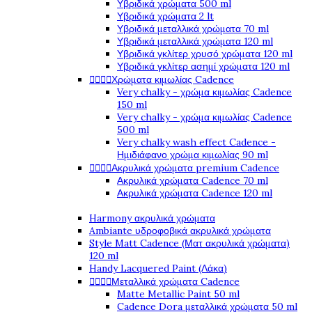
Υβριδικά χρώματα 500 ml
Υβριδικά χρώματα 2 lt
Υβριδικά μεταλλικά χρώματα 70 ml
Υβριδικά μεταλλικά χρώματα 120 ml
Υβριδικά γκλίτερ χρυσό χρώματα 120 ml
Υβριδικά γκλίτερ ασημί χρώματα 120 ml




Χρώματα κιμωλίας Cadence
Very chalky - χρώμα κιμωλίας Cadence
150 ml
Very chalky - χρώμα κιμωλίας Cadence
500 ml
Very chalky wash effect Cadence -
Ημιδιάφανο χρώμα κιμωλίας 90 ml




Ακρυλικά χρώματα premium Cadence
Ακρυλικά χρώματα Cadence 70 ml
Ακρυλικά χρώματα Cadence 120 ml
Harmony ακρυλικά χρώματα
Ambiante υδροφοβικά ακρυλικά χρώματα
Style Matt Cadence (Ματ ακρυλικά χρώματα)
120 ml
Handy Lacquered Paint (Λάκα)




Μεταλλικά χρώματα Cadence
Matte Metallic Paint 50 ml
Cadence Dora μεταλλικά χρώματα 50 ml