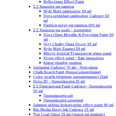
Reflectique Effect Paint


Χρώματα για ύφασμα
Style Matt υφάσματος 59 ml
Dora μεταλλικά υφάσματος Cadence 50
ml
Fashion spray για ύφασμα 100 ml


Χρώματα για γυαλί - πορσελάνη
Dora Glass Metallic & Porcelain Paint 50
ml
Very Chalky Glass Decor 59 ml
Style Matt Enamel 59 ml
Mirror festival Transparent glass paint
Frost effect paint - Εφέ παγωμένου
Κρέμα χάραξης γυαλιού
Antiquing Cadence 70 ml - Υγρή κάσια
Chalk Board Paint (Χρώμα μαυροπίνακα)
Color pearls (σταγόνες μαργαριταριών) 25ml
Dora 3D - Περιγράμματα 25 ml


Dimensional Paint Cadence- Περιγράμματα
50 ml
Περιγράμματα μάτ
Περιγράμματα μεταλλικά
Διάφανο γκλίτερ holographic effect paint 90 ml
Mix Media Spray Ink Cadence 25 ml
Top Coat Glaze 25 ml (χρώμα για σκιάσεις)