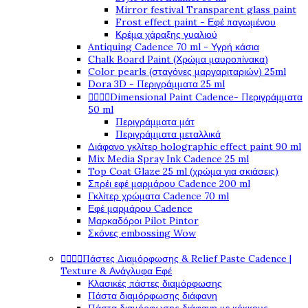
Mirror festival Transparent glass paint
Frost effect paint - Εφέ παγωμένου
Κρέμα χάραξης γυαλιού
Antiquing Cadence 70 ml - Υγρή κάσια
Chalk Board Paint (Χρώμα μαυροπίνακα)
Color pearls (σταγόνες μαργαριταριών) 25ml
Dora 3D - Περιγράμματα 25 ml




Dimensional Paint Cadence- Περιγράμματα
50 ml
Περιγράμματα μάτ
Περιγράμματα μεταλλικά
Διάφανο γκλίτερ holographic effect paint 90 ml
Mix Media Spray Ink Cadence 25 ml
Top Coat Glaze 25 ml (χρώμα για σκιάσεις)
Σπρέι εφέ μαρμάρου Cadence 200 ml
Γκλίτερ χρώματα Cadence 70 ml
Εφέ μαρμάρου Cadence
Μαρκαδόροι Pilot Pintor
Σκόνες embossing Wow




Πάστες Διαμόρφωσης & Relief Paste Cadence |
Texture & Ανάγλυφα Εφέ
Κλασικές πάστες διαμόρφωσης
Πάστα διαμόρφωσης διάφανη