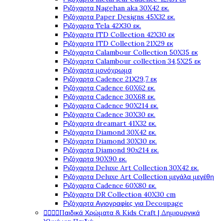
Ριζόχαρτα Nagehan aka 30X42 εκ.
Ριζόχαρτα Paper Designs 45X32 εκ.
Ριζόχαρτα Tela 42Χ30 εκ.
Ριζόχαρτα ITD Collection 42X30 εκ
Ριζόχαρτα ITD Collection 21X29 εκ
Ριζόχαρτα Calambour Collection 50X35 εκ
Ριζόχαρτα Calambour collection 34,5X25 εκ
Ριζόχαρτα μονόχρωμα
Ριζόχαρτα Cadence 21Χ29,7 εκ
Ριζόχαρτα Cadence 60X62 εκ.
Ριζόχαρτα Cadence 30X68 εκ.
Ριζόχαρτα Cadence 90X214 εκ.
Ριζόχαρτα Cadence 30X30 εκ.
Ριζόχαρτα dreamart 41X32 εκ.
Ριζόχαρτα Diamond 30X42 εκ.
Ριζόχαρτα Diamond 30X30 εκ.
Ριζόχαρτα Diamond 90x214 εκ.
Ριζόχαρτα 90X90 εκ.
Ριζόχαρτα Deluxe Art Collection 30X42 εκ.
Ριζόχαρτα Deluxe Art Collection μεγάλα μεγέθη
Ριζόχαρτα Cadence 60X80 εκ.
Ριζόχαρτα DR Collection 40X30 cm
Ριζόχαρτα Αγιογραφίες για Decoupage




Παιδικά Χρώματα & Kids Craft | Δημιουργικά