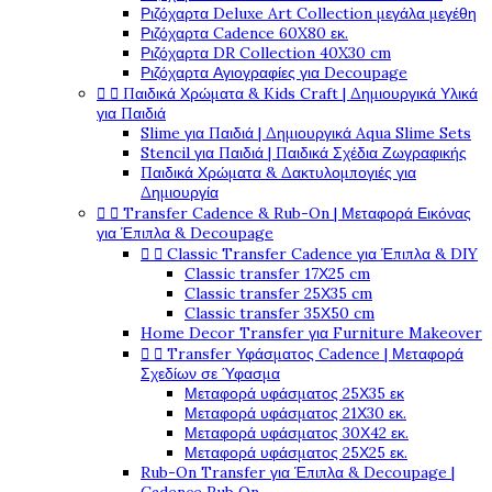
Ριζόχαρτα Deluxe Art Collection μεγάλα μεγέθη
Ριζόχαρτα Cadence 60X80 εκ.
Ριζόχαρτα DR Collection 40X30 cm
Ριζόχαρτα Αγιογραφίες για Decoupage


Παιδικά Χρώματα & Kids Craft | Δημιουργικά Υλικά
για Παιδιά
Slime για Παιδιά | Δημιουργικά Aqua Slime Sets
Stencil για Παιδιά | Παιδικά Σχέδια Ζωγραφικής
Παιδικά Χρώματα & Δακτυλομπογιές για
Δημιουργία


Transfer Cadence & Rub-On | Μεταφορά Εικόνας
για Έπιπλα & Decoupage


Classic Transfer Cadence για Έπιπλα & DIY
Classic transfer 17Χ25 cm
Classic transfer 25Χ35 cm
Classic transfer 35Χ50 cm
Home Decor Transfer για Furniture Makeover


Transfer Υφάσματος Cadence | Μεταφορά
Σχεδίων σε Ύφασμα
Μεταφορά υφάσματος 25Χ35 εκ
Μεταφορά υφάσματος 21Χ30 εκ.
Μεταφορά υφάσματος 30Χ42 εκ.
Μεταφορά υφάσματος 25Χ25 εκ.
Rub-On Transfer για Έπιπλα & Decoupage |