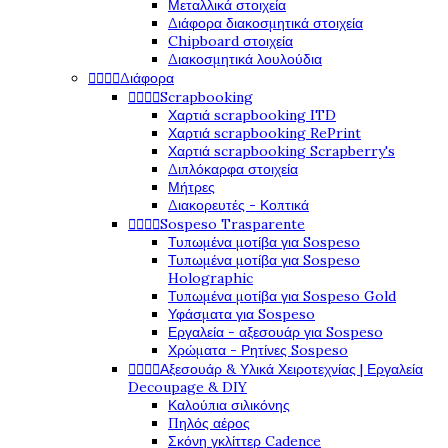
Μεταλλικά στοιχεία
Διάφορα διακοσμητικά στοιχεία
Chipboard στοιχεία
Διακοσμητικά λουλούδια




Διάφορα




Scrapbooking
Χαρτιά scrapbooking ITD
Χαρτιά scrapbooking RePrint
Χαρτιά scrapbooking Scrapberry's
Διπλόκαρφα στοιχεία
Μήτρες
Διακορευτές - Κοπτικά




Sospeso Trasparente
Τυπωμένα μοτίβα για Sospeso
Τυπωμένα μοτίβα για Sospeso
Holographic
Τυπωμένα μοτίβα για Sospeso Gold
Υφάσματα για Sospeso
Εργαλεία - αξεσουάρ για Sospeso
Χρώματα - Ρητίνες Sospeso




Αξεσουάρ & Υλικά Χειροτεχνίας | Εργαλεία
Decoupage & DIY
Καλούπια σιλικόνης
Πηλός αέρος
Σκόνη γκλίττερ Cadence