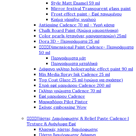
Style Matt Enamel 59 ml
Mirror festival Transparent glass paint
Frost effect paint - Εφέ παγωμένου
Κρέμα χάραξης γυαλιού
Antiquing Cadence 70 ml - Υγρή κάσια
Chalk Board Paint (Χρώμα μαυροπίνακα)
Color pearls (σταγόνες μαργαριταριών) 25ml
Dora 3D - Περιγράμματα 25 ml




Dimensional Paint Cadence- Περιγράμματα
50 ml
Περιγράμματα μάτ
Περιγράμματα μεταλλικά
Διάφανο γκλίτερ holographic effect paint 90 ml
Mix Media Spray Ink Cadence 25 ml
Top Coat Glaze 25 ml (χρώμα για σκιάσεις)
Σπρέι εφέ μαρμάρου Cadence 200 ml
Γκλίτερ χρώματα Cadence 70 ml
Εφέ μαρμάρου Cadence
Μαρκαδόροι Pilot Pintor
Σκόνες embossing Wow




Πάστες Διαμόρφωσης & Relief Paste Cadence |
Texture & Ανάγλυφα Εφέ
Κλασικές πάστες διαμόρφωσης
Πάστα διαμόρφωσης διάφανη