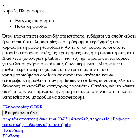
×
Νομικές Πληροφορίες
Έλεγχος απορρήτου
Πολιτική Cookie
Όταν επισκέπτεστε οποιονδήποτε ιστότοπο, ενδέχεται να αποθηκεύσει
ή να ανακτήσει πληροφορίες στο πρόγραμμα περιήγησής σας,
κυρίως με τη μορφή «cookies». Αυτές οι πληροφορίες, οι οποίες
μπορεί να αφορούν εσάς, τις προτιμήσεις σας ή τη συσκευή σας στο
Διαδίκτυο (υπολογιστή, tablet ή κινητό), χρησιμοποιούνται κυρίως
για να λειτουργήσει ο ιστότοπος όπως περιμένετε. Μπορείτε να
μάθετε περισσότερα σχετικά με τον τρόπο με τον οποίο
χρησιμοποιούμε τα cookies σε αυτόν τον ιστότοπο και να
αποτρέψετε τη ρύθμιση των μη βασικών cookies, κάνοντας κλικ στις
διάφορες επικεφαλίδες κατηγορίας παρακάτω. Ωστόσο, εάν το κάνετε
αυτό, μπορεί να επηρεάσει την εμπειρία σας από τον ιστότοπο και τις
υπηρεσίες που μπορούμε να προσφέρουμε.
Πληροφορίες: GDPR
Επιτρέπονται όλα
Δωρεάν αποστολή άνω των 39€* | Ασφαλείς πληρωμές | Γρήγορη
αποστολή | Τηλεφωνική υποστήριξη

Σύνδεση
Σύνδεση