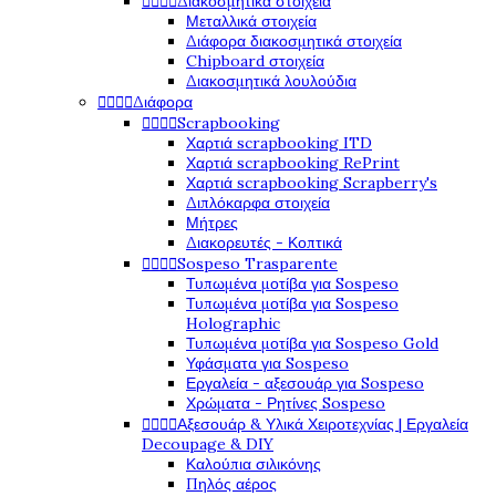




Διακοσμητικά στοιχεία
Μεταλλικά στοιχεία
Διάφορα διακοσμητικά στοιχεία
Chipboard στοιχεία
Διακοσμητικά λουλούδια




Διάφορα




Scrapbooking
Χαρτιά scrapbooking ITD
Χαρτιά scrapbooking RePrint
Χαρτιά scrapbooking Scrapberry's
Διπλόκαρφα στοιχεία
Μήτρες
Διακορευτές - Κοπτικά




Sospeso Trasparente
Τυπωμένα μοτίβα για Sospeso
Τυπωμένα μοτίβα για Sospeso
Holographic
Τυπωμένα μοτίβα για Sospeso Gold
Υφάσματα για Sospeso
Εργαλεία - αξεσουάρ για Sospeso
Χρώματα - Ρητίνες Sospeso




Αξεσουάρ & Υλικά Χειροτεχνίας | Εργαλεία
Decoupage & DIY
Καλούπια σιλικόνης
Πηλός αέρος