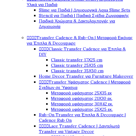
Υλικά για Παιδιά
Slime για Παιδιά | Δημιουργικά Aqua Slime Sets
Stencil για Παιδιά | Παιδικά Σχέδια Ζωγραφικής
Παιδικά Χρώματα & Δακτυλομπογιές για
Δημιουργία




Transfer Cadence & Rub-On | Μεταφορά Εικόνας
για Έπιπλα & Decoupage




Classic Transfer Cadence για Έπιπλα &
DIY
Classic transfer 17Χ25 cm
Classic transfer 25Χ35 cm
Classic transfer 35Χ50 cm
Home Decor Transfer για Furniture Makeover




Transfer Υφάσματος Cadence | Μεταφορά
Σχεδίων σε Ύφασμα
Μεταφορά υφάσματος 25Χ35 εκ
Μεταφορά υφάσματος 21Χ30 εκ.
Μεταφορά υφάσματος 30Χ42 εκ.
Μεταφορά υφάσματος 25Χ25 εκ.
Rub-On Transfer για Έπιπλα & Decoupage |
Cadence Rub On




Lace Transfer Cadence | Δαντελωτά
Transfer για Vintage Decor