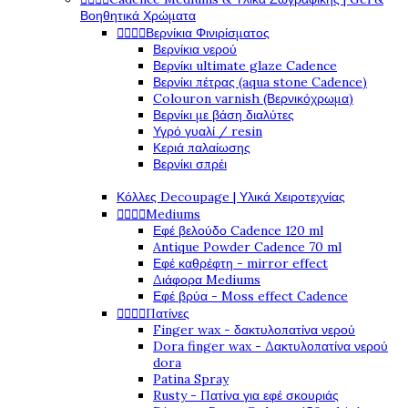
Βοηθητικά Χρώματα




Βερνίκια Φινιρίσματος
Βερνίκια νερού
Βερνίκι ultimate glaze Cadence
Βερνίκι πέτρας (aqua stone Cadence)
Colouron varnish (Βερνικόχρωμα)
Βερνίκι με βάση διαλύτες
Υγρό γυαλί / resin
Κεριά παλαίωσης
Βερνίκι σπρέι
Κόλλες Decoupage | Υλικά Χειροτεχνίας




Mediums
Εφέ βελούδο Cadence 120 ml
Antique Powder Cadence 70 ml
Εφέ καθρέφτη - mirror effect
Διάφορα Mediums
Εφέ βρύα - Moss effect Cadence




Πατίνες
Finger wax - δακτυλοπατίνα νερού
Dora finger wax - Δακτυλοπατίνα νερού
dora
Patina Spray
Rusty - Πατίνα για εφέ σκουριάς