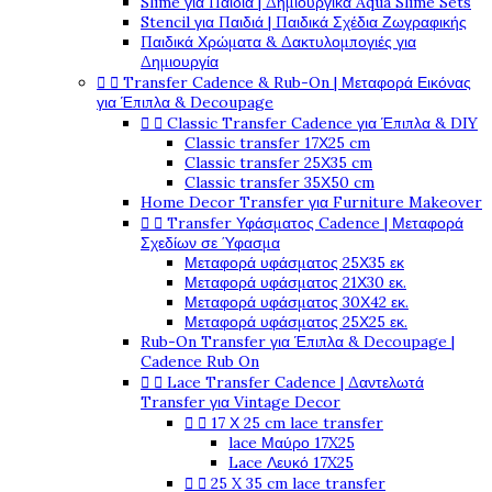
Slime για Παιδιά | Δημιουργικά Aqua Slime Sets
Stencil για Παιδιά | Παιδικά Σχέδια Ζωγραφικής
Παιδικά Χρώματα & Δακτυλομπογιές για
Δημιουργία


Transfer Cadence & Rub-On | Μεταφορά Εικόνας
για Έπιπλα & Decoupage


Classic Transfer Cadence για Έπιπλα & DIY
Classic transfer 17Χ25 cm
Classic transfer 25Χ35 cm
Classic transfer 35Χ50 cm
Home Decor Transfer για Furniture Makeover


Transfer Υφάσματος Cadence | Μεταφορά
Σχεδίων σε Ύφασμα
Μεταφορά υφάσματος 25Χ35 εκ
Μεταφορά υφάσματος 21Χ30 εκ.
Μεταφορά υφάσματος 30Χ42 εκ.
Μεταφορά υφάσματος 25Χ25 εκ.
Rub-On Transfer για Έπιπλα & Decoupage |
Cadence Rub On


Lace Transfer Cadence | Δαντελωτά
Transfer για Vintage Decor


17 Χ 25 cm lace transfer
lace Μαύρο 17X25
Lace Λευκό 17X25


25 X 35 cm lace transfer