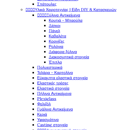
Σπάτουλες




Υλικά Χειροτεχνίας | Είδη DIY & Κατασκευών




Ξύλινα Αντικείμενα
Κουτιά - Μπαούλα
Δίσκοι
Πάνελ
Καβαλέτα
Κορνίζες
Ρολόγια
Διάφορα ξύλινα
Διακοσμητικά στοιχεία
Έπιπλα
Πολυεστερικά
Τελάρα - Καρτολίνα
Εύκαμπτα ελαστικά στοιχεία
Ελαστικές τρέσες
Ελαστικά στοιχεία
Πήλινα Αντικείμενα
Plexiglass
Φελιζόλ
Γυάλινα Αντικείμενα
Κεριά
Υφασμάτινα
Casting στοιχεία