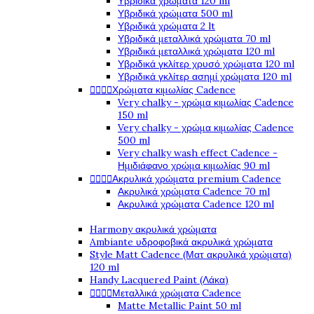
Υβριδικά χρώματα 120 ml
Υβριδικά χρώματα 500 ml
Υβριδικά χρώματα 2 lt
Υβριδικά μεταλλικά χρώματα 70 ml
Υβριδικά μεταλλικά χρώματα 120 ml
Υβριδικά γκλίτερ χρυσό χρώματα 120 ml
Υβριδικά γκλίτερ ασημί χρώματα 120 ml




Χρώματα κιμωλίας Cadence
Very chalky - χρώμα κιμωλίας Cadence
150 ml
Very chalky - χρώμα κιμωλίας Cadence
500 ml
Very chalky wash effect Cadence -
Ημιδιάφανο χρώμα κιμωλίας 90 ml




Ακρυλικά χρώματα premium Cadence
Ακρυλικά χρώματα Cadence 70 ml
Ακρυλικά χρώματα Cadence 120 ml
Harmony ακρυλικά χρώματα
Ambiante υδροφοβικά ακρυλικά χρώματα
Style Matt Cadence (Ματ ακρυλικά χρώματα)
120 ml
Handy Lacquered Paint (Λάκα)




Μεταλλικά χρώματα Cadence
Matte Metallic Paint 50 ml