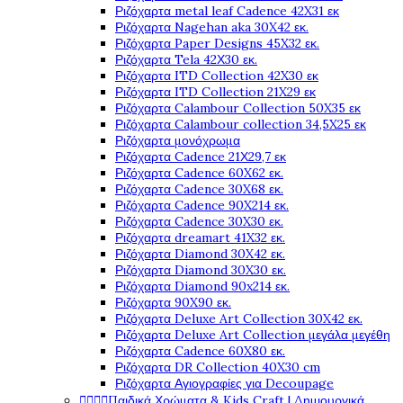
Ριζόχαρτα metal leaf Cadence 42X31 εκ
Ριζόχαρτα Nagehan aka 30X42 εκ.
Ριζόχαρτα Paper Designs 45X32 εκ.
Ριζόχαρτα Tela 42Χ30 εκ.
Ριζόχαρτα ITD Collection 42X30 εκ
Ριζόχαρτα ITD Collection 21X29 εκ
Ριζόχαρτα Calambour Collection 50X35 εκ
Ριζόχαρτα Calambour collection 34,5X25 εκ
Ριζόχαρτα μονόχρωμα
Ριζόχαρτα Cadence 21Χ29,7 εκ
Ριζόχαρτα Cadence 60X62 εκ.
Ριζόχαρτα Cadence 30X68 εκ.
Ριζόχαρτα Cadence 90X214 εκ.
Ριζόχαρτα Cadence 30X30 εκ.
Ριζόχαρτα dreamart 41X32 εκ.
Ριζόχαρτα Diamond 30X42 εκ.
Ριζόχαρτα Diamond 30X30 εκ.
Ριζόχαρτα Diamond 90x214 εκ.
Ριζόχαρτα 90X90 εκ.
Ριζόχαρτα Deluxe Art Collection 30X42 εκ.
Ριζόχαρτα Deluxe Art Collection μεγάλα μεγέθη
Ριζόχαρτα Cadence 60X80 εκ.
Ριζόχαρτα DR Collection 40X30 cm
Ριζόχαρτα Αγιογραφίες για Decoupage




Παιδικά Χρώματα & Kids Craft | Δημιουργικά