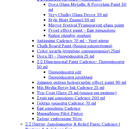
Dora Glass Metallic & Porcelain Paint 50
ml
Very Chalky Glass Decor 59 ml
Style Matt Enamel 59 ml
Mirror festival Transparent glass paint
Frost effect paint - Εφέ παγωμένου
Κρέμα χάραξης γυαλιού
Antiquing Cadence 70 ml - Υγρή κάσια
Chalk Board Paint (Χρώμα μαυροπίνακα)
Color pearls (σταγόνες μαργαριταριών) 25ml
Dora 3D - Περιγράμματα 25 ml


Dimensional Paint Cadence- Περιγράμματα
50 ml
Περιγράμματα μάτ
Περιγράμματα μεταλλικά
Διάφανο γκλίτερ holographic effect paint 90 ml
Mix Media Spray Ink Cadence 25 ml
Top Coat Glaze 25 ml (χρώμα για σκιάσεις)
Σπρέι εφέ μαρμάρου Cadence 200 ml
Γκλίτερ χρώματα Cadence 70 ml
Εφέ μαρμάρου Cadence
Μαρκαδόροι Pilot Pintor
Σκόνες embossing Wow


Πάστες Διαμόρφωσης & Relief Paste Cadence |