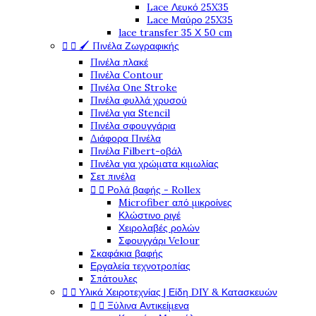
Lace Λευκό 25X35
Lace Μαύρο 25X35
lace transfer 35 Χ 50 cm


🖌️ Πινέλα Ζωγραφικής
Πινέλα πλακέ
Πινέλα Contour
Πινέλα One Stroke
Πινέλα φυλλά χρυσού
Πινέλα για Stencil
Πινέλα σφουγγάρια
Διάφορα Πινέλα
Πινέλα Filbert-οβάλ
Πινέλα για χρώματα κιμωλίας
Σετ πινέλα


Ρολά βαφής - Rollex
Microfiber από μικροίνες
Κλώστινο ριγέ
Χειρολαβές ρολών
Σφουγγάρι Velour
Σκαφάκια βαφής
Εργαλεία τεχνοτροπίας
Σπάτουλες


Υλικά Χειροτεχνίας | Είδη DIY & Κατασκευών


Ξύλινα Αντικείμενα