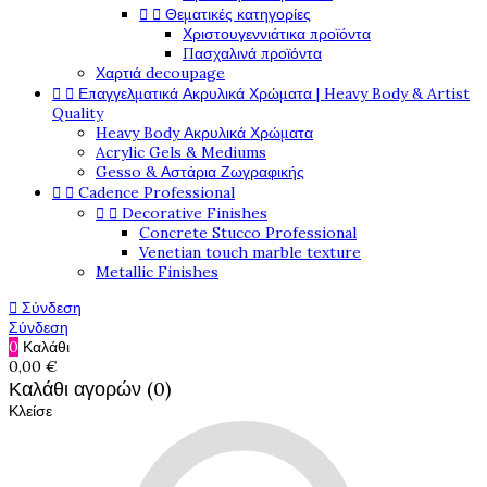


Θεματικές κατηγορίες
Χριστουγεννιάτικα προϊόντα
Πασχαλινά προϊόντα
Χαρτιά decoupage


Επαγγελματικά Ακρυλικά Χρώματα | Heavy Body & Artist
Quality
Heavy Body Ακρυλικά Χρώματα
Acrylic Gels & Mediums
Gesso & Αστάρια Ζωγραφικής


Cadence Professional


Decorative Finishes
Concrete Stucco Professional
Venetian touch marble texture
Metallic Finishes

Σύνδεση
Σύνδεση
0
Καλάθι
0,00 €
Καλάθι αγορών (0)
Κλείσε