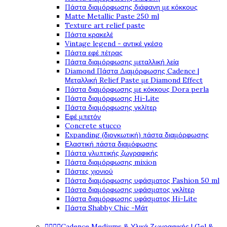
Πάστα διαμόρφωσης διάφανη με κόκκους
Matte Metallic Paste 250 ml
Texture art relief paste
Πάστα κρακελέ
Vintage legend - αντικέ γκέσο
Πάστα εφέ πέτρας
Πάστα διαμόρφωσης μεταλλική λεία
Diamond Πάστα Διαμόρφωσης Cadence |
Μεταλλική Relief Paste με Diamond Effect
Πάστα διαμόρφωσης με κόκκους Dora perla
Πάστα διαμόρφωσης Hi-Lite
Πάστα διαμόρφωσης γκλίτερ
Εφέ μπετόν
Concrete stucco
Expanding (διογκωτική) πάστα διαμόρφωσης
Ελαστική πάστα διαμόφωσης
Πάστα γλυπτικής ζωγραφικής
Πάστα διαμόρφωσης mixion
Πάστες χιονιού
Πάστα διαμόρφωσης υφάσματος Fashion 50 ml
Πάστα διαμόρφωσης υφάσματος γκλίτερ
Πάστα διαμόρφωσης υφάσματος Hi-Lite
Πάστα Shabby Chic -Μάτ




Cadence Mediums & Υλικά Ζωγραφικής | Gel &