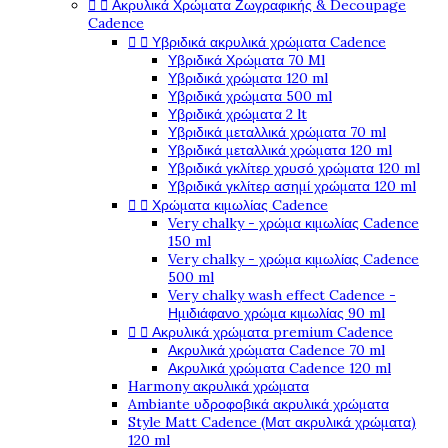


Ακρυλικά Χρώματα Ζωγραφικής & Decoupage
Cadence


Υβριδικά ακρυλικά χρώματα Cadence
Υβριδικά Χρώματα 70 Ml
Υβριδικά χρώματα 120 ml
Υβριδικά χρώματα 500 ml
Υβριδικά χρώματα 2 lt
Υβριδικά μεταλλικά χρώματα 70 ml
Υβριδικά μεταλλικά χρώματα 120 ml
Υβριδικά γκλίτερ χρυσό χρώματα 120 ml
Υβριδικά γκλίτερ ασημί χρώματα 120 ml


Χρώματα κιμωλίας Cadence
Very chalky - χρώμα κιμωλίας Cadence
150 ml
Very chalky - χρώμα κιμωλίας Cadence
500 ml
Very chalky wash effect Cadence -
Ημιδιάφανο χρώμα κιμωλίας 90 ml


Ακρυλικά χρώματα premium Cadence
Ακρυλικά χρώματα Cadence 70 ml
Ακρυλικά χρώματα Cadence 120 ml
Harmony ακρυλικά χρώματα
Ambiante υδροφοβικά ακρυλικά χρώματα
Style Matt Cadence (Ματ ακρυλικά χρώματα)
120 ml