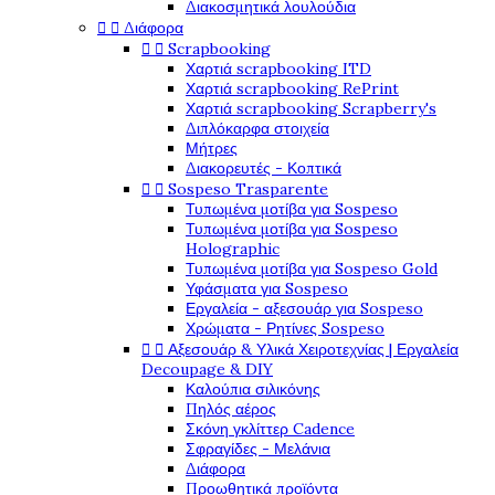
Διακοσμητικά λουλούδια


Διάφορα


Scrapbooking
Χαρτιά scrapbooking ITD
Χαρτιά scrapbooking RePrint
Χαρτιά scrapbooking Scrapberry's
Διπλόκαρφα στοιχεία
Μήτρες
Διακορευτές - Κοπτικά


Sospeso Trasparente
Τυπωμένα μοτίβα για Sospeso
Τυπωμένα μοτίβα για Sospeso
Holographic
Τυπωμένα μοτίβα για Sospeso Gold
Υφάσματα για Sospeso
Εργαλεία - αξεσουάρ για Sospeso
Χρώματα - Ρητίνες Sospeso


Αξεσουάρ & Υλικά Χειροτεχνίας | Εργαλεία
Decoupage & DIY
Καλούπια σιλικόνης
Πηλός αέρος
Σκόνη γκλίττερ Cadence
Σφραγίδες - Μελάνια
Διάφορα
Προωθητικά προϊόντα