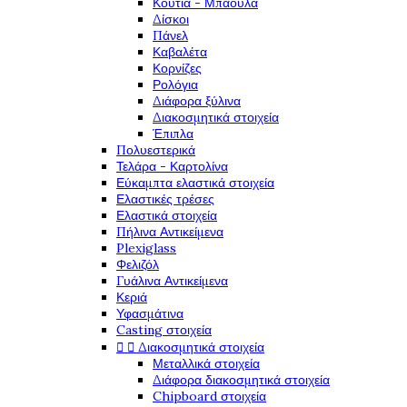
Κουτιά - Μπαούλα
Δίσκοι
Πάνελ
Καβαλέτα
Κορνίζες
Ρολόγια
Διάφορα ξύλινα
Διακοσμητικά στοιχεία
Έπιπλα
Πολυεστερικά
Τελάρα - Καρτολίνα
Εύκαμπτα ελαστικά στοιχεία
Ελαστικές τρέσες
Ελαστικά στοιχεία
Πήλινα Αντικείμενα
Plexiglass
Φελιζόλ
Γυάλινα Αντικείμενα
Κεριά
Υφασμάτινα
Casting στοιχεία


Διακοσμητικά στοιχεία
Μεταλλικά στοιχεία
Διάφορα διακοσμητικά στοιχεία
Chipboard στοιχεία