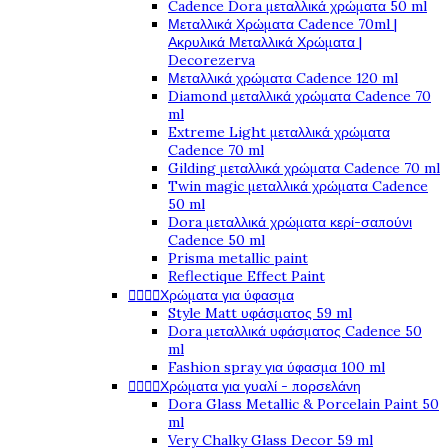
Cadence Dora μεταλλικά χρώματα 50 ml
Μεταλλικά Χρώματα Cadence 70ml |
Ακρυλικά Μεταλλικά Χρώματα |
Decorezerva
Μεταλλικά χρώματα Cadence 120 ml
Diamond μεταλλικά χρώματα Cadence 70
ml
Extreme Light μεταλλικά χρώματα
Cadence 70 ml
Gilding μεταλλικά χρώματα Cadence 70 ml
Twin magic μεταλλικά χρώματα Cadence
50 ml
Dora μεταλλικά χρώματα κερί-σαπούνι
Cadence 50 ml
Prisma metallic paint
Reflectique Effect Paint




Χρώματα για ύφασμα
Style Matt υφάσματος 59 ml
Dora μεταλλικά υφάσματος Cadence 50
ml
Fashion spray για ύφασμα 100 ml




Χρώματα για γυαλί - πορσελάνη
Dora Glass Metallic & Porcelain Paint 50
ml
Very Chalky Glass Decor 59 ml