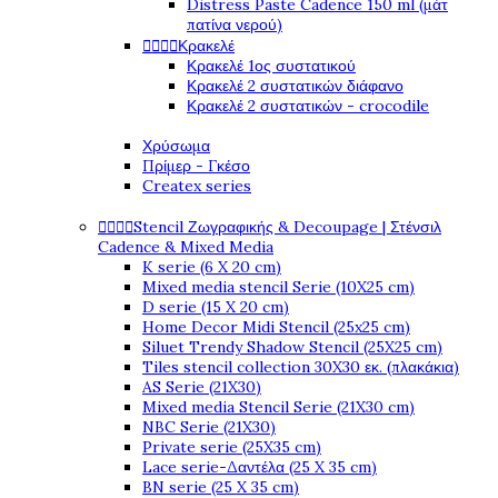
Distress Paste Cadence 150 ml (μάτ
πατίνα νερού)




Κρακελέ
Κρακελέ 1ος συστατικού
Κρακελέ 2 συστατικών διάφανο
Κρακελέ 2 συστατικών - crocodile
Χρύσωμα
Πρίμερ - Γκέσο
Createx series




Stencil Ζωγραφικής & Decoupage | Στένσιλ
Cadence & Mixed Media
K serie (6 X 20 cm)
Mixed media stencil Serie (10X25 cm)
D serie (15 X 20 cm)
Home Decor Midi Stencil (25x25 cm)
Siluet Trendy Shadow Stencil (25X25 cm)
Tiles stencil collection 30X30 εκ. (πλακάκια)
AS Serie (21X30)
Mixed media Stencil Serie (21X30 cm)
NBC Serie (21X30)
Private serie (25X35 cm)
Lace serie-Δαντέλα (25 X 35 cm)
BN serie (25 X 35 cm)