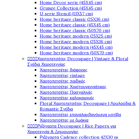
Home Decor serie (45X45 cm)
Grunge Collection (45X45 cm)
U serie Stencil (13X57 cm)
Home heritage classic (25X36 cm)
Home heritage classic (45X45 cm)
Home heritage classic (50X70 cm)
Home heritage modern (25X25 cm)
Home heritage modern (25X36 cm)
Home heritage modern (45X45 cm)
Home heritage modern (50X70 cm)




Χαρτοπετσέτες Decoupage | Vintage & Floral
Σχέδια Χειροτεχνίας
Χαρτοπετσέτες διάφορες
Χαρτοπετσέτες vintage
Χαρτοπετσέτες παιδικές
Χαρτοπετσέτες Χριστουγεννιάτικες
Χαρτοπετσέτες Πασχαλινές
Χαρτοπετσέτες καλοκαιρινές
Floral Χαρτοπετσέτες Decoupage | Λουλούδια &
Romantic Σχέδια
Χαρτοπετσέτες επαναλαμβανόμενα μοτίβα
Χαρτοπετσέτες με ζωάκια




Ριζόχαρτα Decoupage | Rice Papers για
Χειροτεχνία & Δημιουργίες
Ριζόχαρτα Cadence collection 42X30 εκ