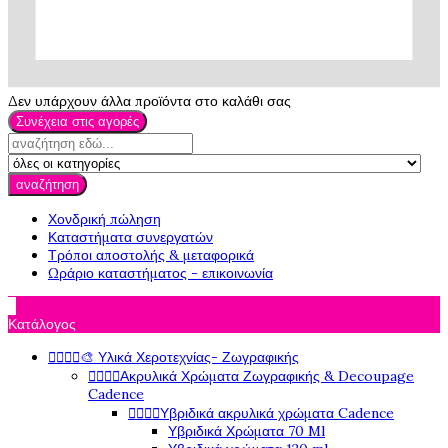
Δεν υπάρχουν άλλα προϊόντα στο καλάθι σας
Συνέχεια στις αγορές
αναζήτηση
Χονδρική πώληση
Καταστήματα συνεργατών
Τρόποι αποστολής & μεταφορικά
Ωράριο καταστήματος - επικοινωνία

Κατάλογος




🎨 Υλικά Χεροτεχνίας- Ζωγραφικής




Ακρυλικά Χρώματα Ζωγραφικής & Decoupage
Cadence




Υβριδικά ακρυλικά χρώματα Cadence
Υβριδικά Χρώματα 70 Ml