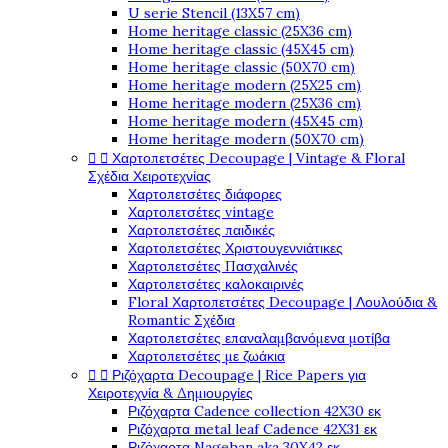
U serie Stencil (13X57 cm)
Home heritage classic (25X36 cm)
Home heritage classic (45X45 cm)
Home heritage classic (50X70 cm)
Home heritage modern (25X25 cm)
Home heritage modern (25X36 cm)
Home heritage modern (45X45 cm)
Home heritage modern (50X70 cm)


Χαρτοπετσέτες Decoupage | Vintage & Floral
Σχέδια Χειροτεχνίας
Χαρτοπετσέτες διάφορες
Χαρτοπετσέτες vintage
Χαρτοπετσέτες παιδικές
Χαρτοπετσέτες Χριστουγεννιάτικες
Χαρτοπετσέτες Πασχαλινές
Χαρτοπετσέτες καλοκαιρινές
Floral Χαρτοπετσέτες Decoupage | Λουλούδια &
Romantic Σχέδια
Χαρτοπετσέτες επαναλαμβανόμενα μοτίβα
Χαρτοπετσέτες με ζωάκια


Ριζόχαρτα Decoupage | Rice Papers για
Χειροτεχνία & Δημιουργίες
Ριζόχαρτα Cadence collection 42X30 εκ
Ριζόχαρτα metal leaf Cadence 42X31 εκ
Ριζόχαρτα Nagehan aka 30X42 εκ.