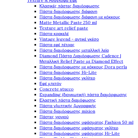
Texture & Ανάγλυφα Εφέ
Κλασικές πάστες διαμόρφωσης
Πάστα διαμόρφωσης διάφανη
Πάστα διαμόρφωσης διάφανη με κόκκους
Matte Metallic Paste 250 ml
Texture art relief paste
Πάστα κρακελέ
Vintage legend - αντικέ γκέσο
Πάστα εφέ πέτρας
Πάστα διαμόρφωσης μεταλλική λεία
Diamond Πάστα Διαμόρφωσης Cadence |
Μεταλλική Relief Paste με Diamond Effect
Πάστα διαμόρφωσης με κόκκους Dora perla
Πάστα διαμόρφωσης Hi-Lite
Πάστα διαμόρφωσης γκλίτερ
Εφέ μπετόν
Concrete stucco
Expanding (διογκωτική) πάστα διαμόρφωσης
Ελαστική πάστα διαμόφωσης
Πάστα γλυπτικής ζωγραφικής
Πάστα διαμόρφωσης mixion
Πάστες χιονιού
Πάστα διαμόρφωσης υφάσματος Fashion 50 ml
Πάστα διαμόρφωσης υφάσματος γκλίτερ
Πάστα διαμόρφωσης υφάσματος Hi-Lite