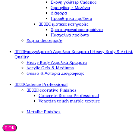
Σκόνη γκλίττερ Cadence
Σφραγίδες - Μελάνια
Διάφορα
Προωθητικά προϊόντα




Θεματικές κατηγορίες
Χριστουγεννιάτικα προϊόντα
Πασχαλινά προϊόντα
Χαρτιά decoupage




Επαγγελματικά Ακρυλικά Χρώματα | Heavy Body & Artist
Quality
Heavy Body Ακρυλικά Χρώματα
Acrylic Gels & Mediums
Gesso & Αστάρια Ζωγραφικής




Cadence Professional




Decorative Finishes
Concrete Stucco Professional
Venetian touch marble texture
Metallic Finishes

OK