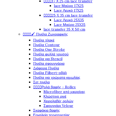




17 Χ 25 cm lace transfer
lace Μαύρο 17X25
Lace Λευκό 17X25




25 X 35 cm lace transfer
Lace Λευκό 25X35
Lace Μαύρο 25X35
lace transfer 35 Χ 50 cm




🖌️ Πινέλα Ζωγραφικής
Πινέλα πλακέ
Πινέλα Contour
Πινέλα One Stroke
Πινέλα φυλλά χρυσού
Πινέλα για Stencil
Πινέλα σφουγγάρια
Διάφορα Πινέλα
Πινέλα Filbert-οβάλ
Πινέλα για χρώματα κιμωλίας
Σετ πινέλα




Ρολά βαφής - Rollex
Microfiber από μικροίνες
Κλώστινο ριγέ
Χειρολαβές ρολών
Σφουγγάρι Velour
Σκαφάκια βαφής
Εργαλεία τεχνοτροπίας