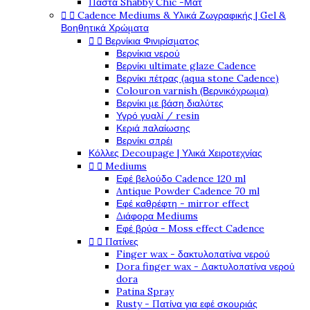
Πάστα Shabby Chic -Μάτ


Cadence Mediums & Υλικά Ζωγραφικής | Gel &
Βοηθητικά Χρώματα


Βερνίκια Φινιρίσματος
Βερνίκια νερού
Βερνίκι ultimate glaze Cadence
Βερνίκι πέτρας (aqua stone Cadence)
Colouron varnish (Βερνικόχρωμα)
Βερνίκι με βάση διαλύτες
Υγρό γυαλί / resin
Κεριά παλαίωσης
Βερνίκι σπρέι
Κόλλες Decoupage | Υλικά Χειροτεχνίας


Mediums
Εφέ βελούδο Cadence 120 ml
Antique Powder Cadence 70 ml
Εφέ καθρέφτη - mirror effect
Διάφορα Mediums
Εφέ βρύα - Moss effect Cadence


Πατίνες
Finger wax - δακτυλοπατίνα νερού
Dora finger wax - Δακτυλοπατίνα νερού
dora
Patina Spray
Rusty - Πατίνα για εφέ σκουριάς