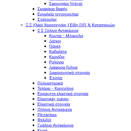
Σφουγγάρι Velour
Σκαφάκια βαφής
Εργαλεία τεχνοτροπίας
Σπάτουλες


Υλικά Χειροτεχνίας | Είδη DIY & Κατασκευών


Ξύλινα Αντικείμενα
Κουτιά - Μπαούλα
Δίσκοι
Πάνελ
Καβαλέτα
Κορνίζες
Ρολόγια
Διάφορα ξύλινα
Διακοσμητικά στοιχεία
Έπιπλα
Πολυεστερικά
Τελάρα - Καρτολίνα
Εύκαμπτα ελαστικά στοιχεία
Ελαστικές τρέσες
Ελαστικά στοιχεία
Πήλινα Αντικείμενα
Plexiglass
Φελιζόλ
Γυάλινα Αντικείμενα
Κεριά