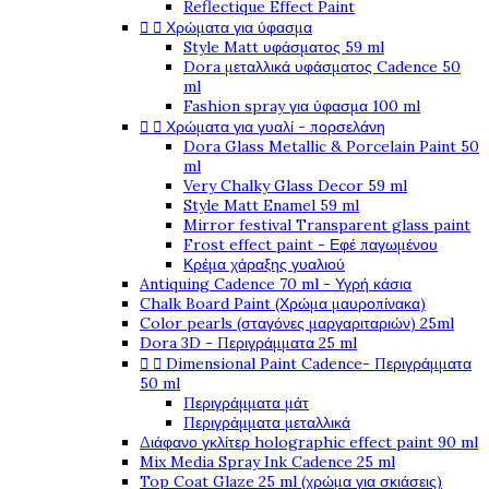
Reflectique Effect Paint


Χρώματα για ύφασμα
Style Matt υφάσματος 59 ml
Dora μεταλλικά υφάσματος Cadence 50
ml
Fashion spray για ύφασμα 100 ml


Χρώματα για γυαλί - πορσελάνη
Dora Glass Metallic & Porcelain Paint 50
ml
Very Chalky Glass Decor 59 ml
Style Matt Enamel 59 ml
Mirror festival Transparent glass paint
Frost effect paint - Εφέ παγωμένου
Κρέμα χάραξης γυαλιού
Antiquing Cadence 70 ml - Υγρή κάσια
Chalk Board Paint (Χρώμα μαυροπίνακα)
Color pearls (σταγόνες μαργαριταριών) 25ml
Dora 3D - Περιγράμματα 25 ml


Dimensional Paint Cadence- Περιγράμματα
50 ml
Περιγράμματα μάτ
Περιγράμματα μεταλλικά
Διάφανο γκλίτερ holographic effect paint 90 ml
Mix Media Spray Ink Cadence 25 ml
Top Coat Glaze 25 ml (χρώμα για σκιάσεις)