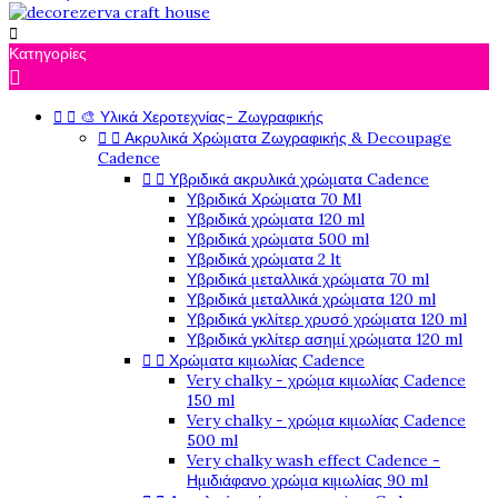

Κατηγορίες



🎨 Υλικά Χεροτεχνίας- Ζωγραφικής


Ακρυλικά Χρώματα Ζωγραφικής & Decoupage
Cadence


Υβριδικά ακρυλικά χρώματα Cadence
Υβριδικά Χρώματα 70 Ml
Υβριδικά χρώματα 120 ml
Υβριδικά χρώματα 500 ml
Υβριδικά χρώματα 2 lt
Υβριδικά μεταλλικά χρώματα 70 ml
Υβριδικά μεταλλικά χρώματα 120 ml
Υβριδικά γκλίτερ χρυσό χρώματα 120 ml
Υβριδικά γκλίτερ ασημί χρώματα 120 ml


Χρώματα κιμωλίας Cadence
Very chalky - χρώμα κιμωλίας Cadence
150 ml
Very chalky - χρώμα κιμωλίας Cadence
500 ml
Very chalky wash effect Cadence -
Ημιδιάφανο χρώμα κιμωλίας 90 ml