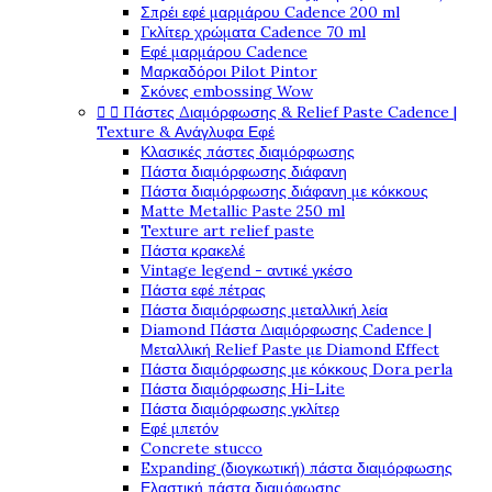
Σπρέι εφέ μαρμάρου Cadence 200 ml
Γκλίτερ χρώματα Cadence 70 ml
Εφέ μαρμάρου Cadence
Μαρκαδόροι Pilot Pintor
Σκόνες embossing Wow


Πάστες Διαμόρφωσης & Relief Paste Cadence |
Texture & Ανάγλυφα Εφέ
Κλασικές πάστες διαμόρφωσης
Πάστα διαμόρφωσης διάφανη
Πάστα διαμόρφωσης διάφανη με κόκκους
Matte Metallic Paste 250 ml
Texture art relief paste
Πάστα κρακελέ
Vintage legend - αντικέ γκέσο
Πάστα εφέ πέτρας
Πάστα διαμόρφωσης μεταλλική λεία
Diamond Πάστα Διαμόρφωσης Cadence |
Μεταλλική Relief Paste με Diamond Effect
Πάστα διαμόρφωσης με κόκκους Dora perla
Πάστα διαμόρφωσης Hi-Lite
Πάστα διαμόρφωσης γκλίτερ
Εφέ μπετόν
Concrete stucco
Expanding (διογκωτική) πάστα διαμόρφωσης
Ελαστική πάστα διαμόφωσης