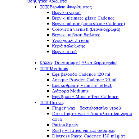
Βοηθητικά Χρώματα




Βερνίκια Φινιρίσματος
Βερνίκια νερού
Βερνίκι ultimate glaze Cadence
Βερνίκι πέτρας (aqua stone Cadence)
Colouron varnish (Βερνικόχρωμα)
Βερνίκι με βάση διαλύτες
Υγρό γυαλί / resin
Κεριά παλαίωσης
Βερνίκι σπρέι
Κόλλες Decoupage | Υλικά Χειροτεχνίας




Mediums
Εφέ βελούδο Cadence 120 ml
Antique Powder Cadence 70 ml
Εφέ καθρέφτη - mirror effect
Διάφορα Mediums
Εφέ βρύα - Moss effect Cadence




Πατίνες
Finger wax - δακτυλοπατίνα νερού
Dora finger wax - Δακτυλοπατίνα νερού
dora
Patina Spray
Rusty - Πατίνα για εφέ σκουριάς
Distress Paste Cadence 150 ml (μάτ