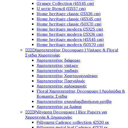
Grunge Collection (45X45 cm)
U serie Stencil (13X57 cm)
Home heritage classic (25X36 cm)
Home heritage classic (45X45 cm)
Home heritage classic (50X70 cm)
Home heritage modern (25X25 cm)
Home heritage modern (25X36 cm)
Home heritage modern (45X45 cm)
Home heritage modern (50X70 cm)




Χαρτοπετσέτες Decoupage | Vintage & Floral
Σχέδια Χειροτεχνίας
Χαρτοπετσέτες διάφορες
Χαρτοπετσέτες vintage
Χαρτοπετσέτες παιδικές
Χαρτοπετσέτες Χριστουγεννιάτικες
Χαρτοπετσέτες Πασχαλινές
Χαρτοπετσέτες καλοκαιρινές
Floral Χαρτοπετσέτες Decoupage | Λουλούδια &
Romantic Σχέδια
Χαρτοπετσέτες επαναλαμβανόμενα μοτίβα
Χαρτοπετσέτες με ζωάκια




Ριζόχαρτα Decoupage | Rice Papers για
Χειροτεχνία & Δημιουργίες
Ριζόχαρτα Cadence collection 42X30 εκ
Ριζόχαρτα metal leaf Cadence 42X31 εκ