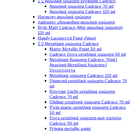


Ακρυλικά χρώματα premium Cadence
Ακρυλικά χρώματα Cadence 70 ml
Ακρυλικά χρώματα Cadence 120 ml
Harmony ακρυλικά χρώματα
Ambiante υδροφοβικά ακρυλικά χρώματα
Style Matt Cadence (Ματ ακρυλικά χρώματα)
120 ml
Handy Lacquered Paint (Λάκα)


Μεταλλικά χρώματα Cadence
Matte Metallic Paint 50 ml
Cadence Dora μεταλλικά χρώματα 50 ml
Μεταλλικά Χρώματα Cadence 70ml |
Ακρυλικά Μεταλλικά Χρώματα |
Decorezerva
Μεταλλικά χρώματα Cadence 120 ml
Diamond μεταλλικά χρώματα Cadence 70
ml
Extreme Light μεταλλικά χρώματα
Cadence 70 ml
Gilding μεταλλικά χρώματα Cadence 70 ml
Twin magic μεταλλικά χρώματα Cadence
50 ml
Dora μεταλλικά χρώματα κερί-σαπούνι
Cadence 50 ml
Prisma metallic paint