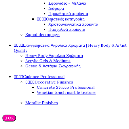
Σφραγίδες - Μελάνια
Διάφορα
Προωθητικά προϊόντα




Θεματικές κατηγορίες
Χριστουγεννιάτικα προϊόντα
Πασχαλινά προϊόντα
Χαρτιά decoupage




Επαγγελματικά Ακρυλικά Χρώματα | Heavy Body & Artist
Quality
Heavy Body Ακρυλικά Χρώματα
Acrylic Gels & Mediums
Gesso & Αστάρια Ζωγραφικής




Cadence Professional




Decorative Finishes
Concrete Stucco Professional
Venetian touch marble texture
Metallic Finishes

OK