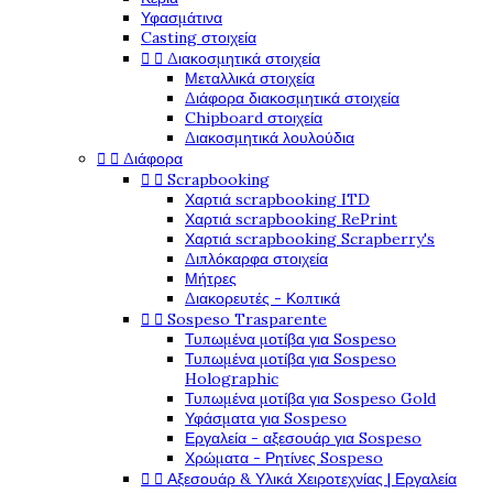
Υφασμάτινα
Casting στοιχεία


Διακοσμητικά στοιχεία
Μεταλλικά στοιχεία
Διάφορα διακοσμητικά στοιχεία
Chipboard στοιχεία
Διακοσμητικά λουλούδια


Διάφορα


Scrapbooking
Χαρτιά scrapbooking ITD
Χαρτιά scrapbooking RePrint
Χαρτιά scrapbooking Scrapberry's
Διπλόκαρφα στοιχεία
Μήτρες
Διακορευτές - Κοπτικά


Sospeso Trasparente
Τυπωμένα μοτίβα για Sospeso
Τυπωμένα μοτίβα για Sospeso
Holographic
Τυπωμένα μοτίβα για Sospeso Gold
Υφάσματα για Sospeso
Εργαλεία - αξεσουάρ για Sospeso
Χρώματα - Ρητίνες Sospeso


Αξεσουάρ & Υλικά Χειροτεχνίας | Εργαλεία