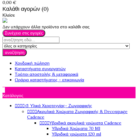
0,00 €
Καλάθι αγορών (0)
Κλείσε
Δεν υπάρχουν άλλα προϊόντα στο καλάθι σας
Συνέχεια στις αγορές
αναζήτηση
Χονδρική πώληση
Καταστήματα συνεργατών
Τρόποι αποστολής & μεταφορικά
Ωράριο καταστήματος - επικοινωνία

Κατάλογος




🎨 Υλικά Χεροτεχνίας- Ζωγραφικής




Ακρυλικά Χρώματα Ζωγραφικής & Decoupage
Cadence




Υβριδικά ακρυλικά χρώματα Cadence
Υβριδικά Χρώματα 70 Ml
Υβριδικά χρώματα 120 ml