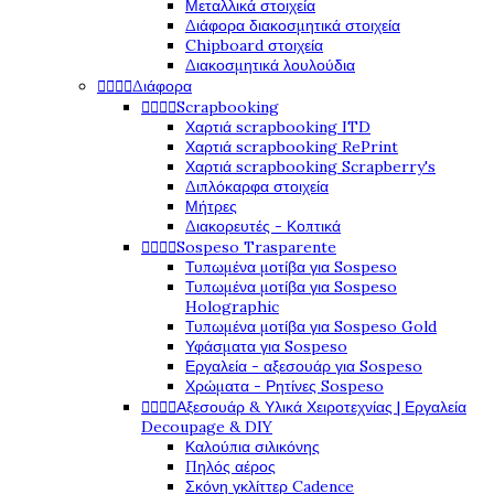
Μεταλλικά στοιχεία
Διάφορα διακοσμητικά στοιχεία
Chipboard στοιχεία
Διακοσμητικά λουλούδια




Διάφορα




Scrapbooking
Χαρτιά scrapbooking ITD
Χαρτιά scrapbooking RePrint
Χαρτιά scrapbooking Scrapberry's
Διπλόκαρφα στοιχεία
Μήτρες
Διακορευτές - Κοπτικά




Sospeso Trasparente
Τυπωμένα μοτίβα για Sospeso
Τυπωμένα μοτίβα για Sospeso
Holographic
Τυπωμένα μοτίβα για Sospeso Gold
Υφάσματα για Sospeso
Εργαλεία - αξεσουάρ για Sospeso
Χρώματα - Ρητίνες Sospeso




Αξεσουάρ & Υλικά Χειροτεχνίας | Εργαλεία
Decoupage & DIY
Καλούπια σιλικόνης
Πηλός αέρος
Σκόνη γκλίττερ Cadence