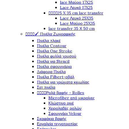
lace Μαύρο 17X25
Lace Λευκό 17X25




25 X 35 cm lace transfer
Lace Λευκό 25X35
Lace Μαύρο 25X35
lace transfer 35 Χ 50 cm




🖌️ Πινέλα Ζωγραφικής
Πινέλα πλακέ
Πινέλα Contour
Πινέλα One Stroke
Πινέλα φυλλά χρυσού
Πινέλα για Stencil
Πινέλα σφουγγάρια
Διάφορα Πινέλα
Πινέλα Filbert-οβάλ
Πινέλα για χρώματα κιμωλίας
Σετ πινέλα




Ρολά βαφής - Rollex
Microfiber από μικροίνες
Κλώστινο ριγέ
Χειρολαβές ρολών
Σφουγγάρι Velour
Σκαφάκια βαφής
Εργαλεία τεχνοτροπίας