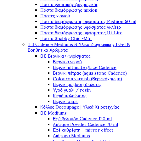
Πάστα γλυπτικής ζωγραφικής
Πάστα διαμόρφωσης mixion
Πάστες χιονιού
Πάστα διαμόρφωσης υφάσματος Fashion 50 ml
Πάστα διαμόρφωσης υφάσματος γκλίτερ
Πάστα διαμόρφωσης υφάσματος Hi-Lite
Πάστα Shabby Chic -Μάτ


Cadence Mediums & Υλικά Ζωγραφικής | Gel &
Βοηθητικά Χρώματα


Βερνίκια Φινιρίσματος
Βερνίκια νερού
Βερνίκι ultimate glaze Cadence
Βερνίκι πέτρας (aqua stone Cadence)
Colouron varnish (Βερνικόχρωμα)
Βερνίκι με βάση διαλύτες
Υγρό γυαλί / resin
Κεριά παλαίωσης
Βερνίκι σπρέι
Κόλλες Decoupage | Υλικά Χειροτεχνίας


Mediums
Εφέ βελούδο Cadence 120 ml
Antique Powder Cadence 70 ml
Εφέ καθρέφτη - mirror effect
Διάφορα Mediums