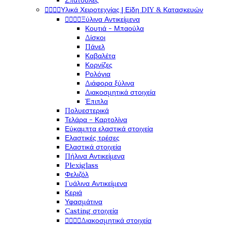
Σπάτουλες




Υλικά Χειροτεχνίας | Είδη DIY & Κατασκευών




Ξύλινα Αντικείμενα
Κουτιά - Μπαούλα
Δίσκοι
Πάνελ
Καβαλέτα
Κορνίζες
Ρολόγια
Διάφορα ξύλινα
Διακοσμητικά στοιχεία
Έπιπλα
Πολυεστερικά
Τελάρα - Καρτολίνα
Εύκαμπτα ελαστικά στοιχεία
Ελαστικές τρέσες
Ελαστικά στοιχεία
Πήλινα Αντικείμενα
Plexiglass
Φελιζόλ
Γυάλινα Αντικείμενα
Κεριά
Υφασμάτινα
Casting στοιχεία




Διακοσμητικά στοιχεία