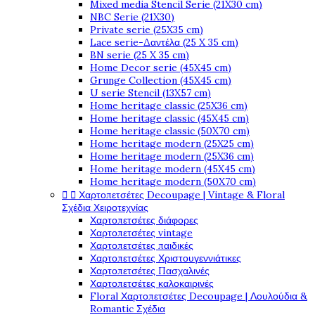
Mixed media Stencil Serie (21X30 cm)
NBC Serie (21X30)
Private serie (25X35 cm)
Lace serie-Δαντέλα (25 X 35 cm)
BN serie (25 X 35 cm)
Home Decor serie (45X45 cm)
Grunge Collection (45X45 cm)
U serie Stencil (13X57 cm)
Home heritage classic (25X36 cm)
Home heritage classic (45X45 cm)
Home heritage classic (50X70 cm)
Home heritage modern (25X25 cm)
Home heritage modern (25X36 cm)
Home heritage modern (45X45 cm)
Home heritage modern (50X70 cm)


Χαρτοπετσέτες Decoupage | Vintage & Floral
Σχέδια Χειροτεχνίας
Χαρτοπετσέτες διάφορες
Χαρτοπετσέτες vintage
Χαρτοπετσέτες παιδικές
Χαρτοπετσέτες Χριστουγεννιάτικες
Χαρτοπετσέτες Πασχαλινές
Χαρτοπετσέτες καλοκαιρινές
Floral Χαρτοπετσέτες Decoupage | Λουλούδια &
Romantic Σχέδια