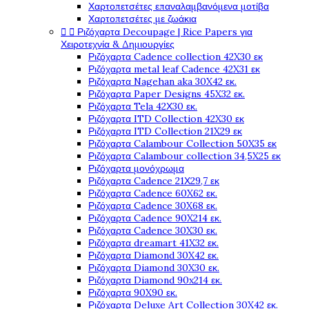
Χαρτοπετσέτες επαναλαμβανόμενα μοτίβα
Χαρτοπετσέτες με ζωάκια


Ριζόχαρτα Decoupage | Rice Papers για
Χειροτεχνία & Δημιουργίες
Ριζόχαρτα Cadence collection 42X30 εκ
Ριζόχαρτα metal leaf Cadence 42X31 εκ
Ριζόχαρτα Nagehan aka 30X42 εκ.
Ριζόχαρτα Paper Designs 45X32 εκ.
Ριζόχαρτα Tela 42Χ30 εκ.
Ριζόχαρτα ITD Collection 42X30 εκ
Ριζόχαρτα ITD Collection 21X29 εκ
Ριζόχαρτα Calambour Collection 50X35 εκ
Ριζόχαρτα Calambour collection 34,5X25 εκ
Ριζόχαρτα μονόχρωμα
Ριζόχαρτα Cadence 21Χ29,7 εκ
Ριζόχαρτα Cadence 60X62 εκ.
Ριζόχαρτα Cadence 30X68 εκ.
Ριζόχαρτα Cadence 90X214 εκ.
Ριζόχαρτα Cadence 30X30 εκ.
Ριζόχαρτα dreamart 41X32 εκ.
Ριζόχαρτα Diamond 30X42 εκ.
Ριζόχαρτα Diamond 30X30 εκ.
Ριζόχαρτα Diamond 90x214 εκ.
Ριζόχαρτα 90X90 εκ.
Ριζόχαρτα Deluxe Art Collection 30X42 εκ.