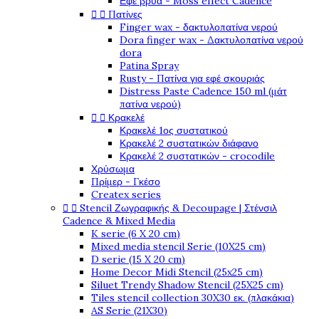
Εφέ βρύα - Moss effect Cadence


Πατίνες
Finger wax - δακτυλοπατίνα νερού
Dora finger wax - Δακτυλοπατίνα νερού
dora
Patina Spray
Rusty - Πατίνα για εφέ σκουριάς
Distress Paste Cadence 150 ml (μάτ
πατίνα νερού)


Κρακελέ
Κρακελέ 1ος συστατικού
Κρακελέ 2 συστατικών διάφανο
Κρακελέ 2 συστατικών - crocodile
Χρύσωμα
Πρίμερ - Γκέσο
Createx series


Stencil Ζωγραφικής & Decoupage | Στένσιλ
Cadence & Mixed Media
K serie (6 X 20 cm)
Mixed media stencil Serie (10X25 cm)
D serie (15 X 20 cm)
Home Decor Midi Stencil (25x25 cm)
Siluet Trendy Shadow Stencil (25X25 cm)
Tiles stencil collection 30X30 εκ. (πλακάκια)
AS Serie (21X30)