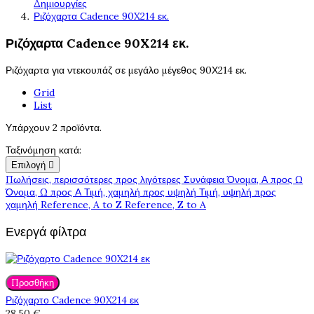
Δημιουργίες
Ριζόχαρτα Cadence 90X214 εκ.
Ριζόχαρτα Cadence 90X214 εκ.
Ριζόχαρτα για ντεκουπάζ σε μεγάλο μέγεθος 90Χ214 εκ.
Grid
List
Υπάρχουν 2 προϊόντα.
Ταξινόμηση κατά:
Επιλογή

Πωλήσεις, περισσότερες προς λιγότερες
Συνάφεια
Όνομα, Α προς Ω
Όνομα, Ω προς Α
Τιμή, χαμηλή προς υψηλή
Τιμή, υψηλή προς
χαμηλή
Reference, A to Z
Reference, Z to A
Ενεργά φίλτρα
Προσθήκη
Ριζόχαρτο Cadence 90X214 εκ
28,50 €