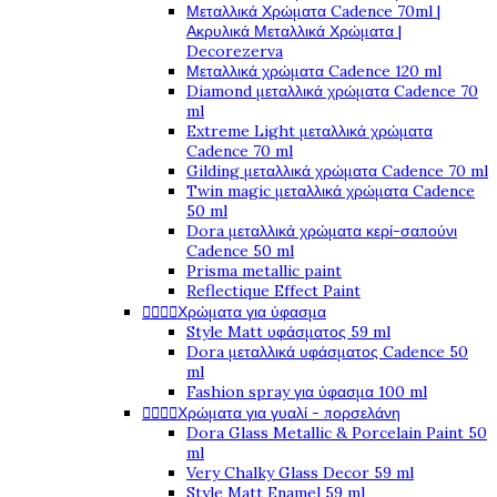
Μεταλλικά Χρώματα Cadence 70ml |
Ακρυλικά Μεταλλικά Χρώματα |
Decorezerva
Μεταλλικά χρώματα Cadence 120 ml
Diamond μεταλλικά χρώματα Cadence 70
ml
Extreme Light μεταλλικά χρώματα
Cadence 70 ml
Gilding μεταλλικά χρώματα Cadence 70 ml
Twin magic μεταλλικά χρώματα Cadence
50 ml
Dora μεταλλικά χρώματα κερί-σαπούνι
Cadence 50 ml
Prisma metallic paint
Reflectique Effect Paint




Χρώματα για ύφασμα
Style Matt υφάσματος 59 ml
Dora μεταλλικά υφάσματος Cadence 50
ml
Fashion spray για ύφασμα 100 ml




Χρώματα για γυαλί - πορσελάνη
Dora Glass Metallic & Porcelain Paint 50
ml
Very Chalky Glass Decor 59 ml
Style Matt Enamel 59 ml