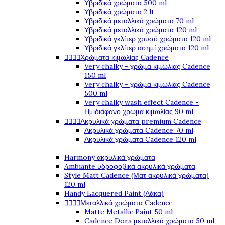
Υβριδικά χρώματα 500 ml
Υβριδικά χρώματα 2 lt
Υβριδικά μεταλλικά χρώματα 70 ml
Υβριδικά μεταλλικά χρώματα 120 ml
Υβριδικά γκλίτερ χρυσό χρώματα 120 ml
Υβριδικά γκλίτερ ασημί χρώματα 120 ml




Χρώματα κιμωλίας Cadence
Very chalky - χρώμα κιμωλίας Cadence
150 ml
Very chalky - χρώμα κιμωλίας Cadence
500 ml
Very chalky wash effect Cadence -
Ημιδιάφανο χρώμα κιμωλίας 90 ml




Ακρυλικά χρώματα premium Cadence
Ακρυλικά χρώματα Cadence 70 ml
Ακρυλικά χρώματα Cadence 120 ml
Harmony ακρυλικά χρώματα
Ambiante υδροφοβικά ακρυλικά χρώματα
Style Matt Cadence (Ματ ακρυλικά χρώματα)
120 ml
Handy Lacquered Paint (Λάκα)




Μεταλλικά χρώματα Cadence
Matte Metallic Paint 50 ml
Cadence Dora μεταλλικά χρώματα 50 ml