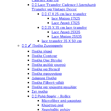
Cadence Rub On


Lace Transfer Cadence | Δαντελωτά
Transfer για Vintage Decor


17 Χ 25 cm lace transfer
lace Μαύρο 17X25
Lace Λευκό 17X25


25 X 35 cm lace transfer
Lace Λευκό 25X35
Lace Μαύρο 25X35
lace transfer 35 Χ 50 cm


🖌️ Πινέλα Ζωγραφικής
Πινέλα πλακέ
Πινέλα Contour
Πινέλα One Stroke
Πινέλα φυλλά χρυσού
Πινέλα για Stencil
Πινέλα σφουγγάρια
Διάφορα Πινέλα
Πινέλα Filbert-οβάλ
Πινέλα για χρώματα κιμωλίας
Σετ πινέλα


Ρολά βαφής - Rollex
Microfiber από μικροίνες
Κλώστινο ριγέ
Χειρολαβές ρολών