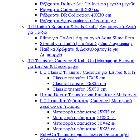
Ριζόχαρτα Deluxe Art Collection μεγάλα μεγέθη
Ριζόχαρτα Cadence 60X80 εκ.
Ριζόχαρτα DR Collection 40X30 cm
Ριζόχαρτα Αγιογραφίες για Decoupage


Παιδικά Χρώματα & Kids Craft | Δημιουργικά Υλικά
για Παιδιά
Slime για Παιδιά | Δημιουργικά Aqua Slime Sets
Stencil για Παιδιά | Παιδικά Σχέδια Ζωγραφικής
Παιδικά Χρώματα & Δακτυλομπογιές για
Δημιουργία


Transfer Cadence & Rub-On | Μεταφορά Εικόνας
για Έπιπλα & Decoupage


Classic Transfer Cadence για Έπιπλα & DIY
Classic transfer 17Χ25 cm
Classic transfer 25Χ35 cm
Classic transfer 35Χ50 cm
Home Decor Transfer για Furniture Makeover


Transfer Υφάσματος Cadence | Μεταφορά
Σχεδίων σε Ύφασμα
Μεταφορά υφάσματος 25Χ35 εκ
Μεταφορά υφάσματος 21Χ30 εκ.
Μεταφορά υφάσματος 30Χ42 εκ.
Μεταφορά υφάσματος 25Χ25 εκ.
Rub-On Transfer για Έπιπλα & Decoupage |