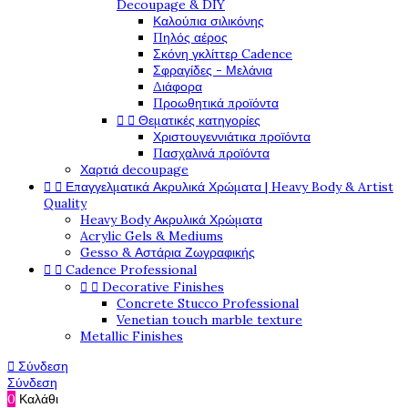
Decoupage & DIY
Καλούπια σιλικόνης
Πηλός αέρος
Σκόνη γκλίττερ Cadence
Σφραγίδες - Μελάνια
Διάφορα
Προωθητικά προϊόντα


Θεματικές κατηγορίες
Χριστουγεννιάτικα προϊόντα
Πασχαλινά προϊόντα
Χαρτιά decoupage


Επαγγελματικά Ακρυλικά Χρώματα | Heavy Body & Artist
Quality
Heavy Body Ακρυλικά Χρώματα
Acrylic Gels & Mediums
Gesso & Αστάρια Ζωγραφικής


Cadence Professional


Decorative Finishes
Concrete Stucco Professional
Venetian touch marble texture
Metallic Finishes

Σύνδεση
Σύνδεση
0
Καλάθι