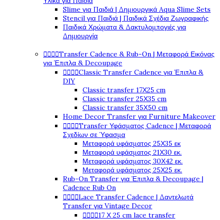
Υλικά για Παιδιά
Slime για Παιδιά | Δημιουργικά Aqua Slime Sets
Stencil για Παιδιά | Παιδικά Σχέδια Ζωγραφικής
Παιδικά Χρώματα & Δακτυλομπογιές για
Δημιουργία




Transfer Cadence & Rub-On | Μεταφορά Εικόνας
για Έπιπλα & Decoupage




Classic Transfer Cadence για Έπιπλα &
DIY
Classic transfer 17Χ25 cm
Classic transfer 25Χ35 cm
Classic transfer 35Χ50 cm
Home Decor Transfer για Furniture Makeover




Transfer Υφάσματος Cadence | Μεταφορά
Σχεδίων σε Ύφασμα
Μεταφορά υφάσματος 25Χ35 εκ
Μεταφορά υφάσματος 21Χ30 εκ.
Μεταφορά υφάσματος 30Χ42 εκ.
Μεταφορά υφάσματος 25Χ25 εκ.
Rub-On Transfer για Έπιπλα & Decoupage |
Cadence Rub On




Lace Transfer Cadence | Δαντελωτά
Transfer για Vintage Decor




17 Χ 25 cm lace transfer