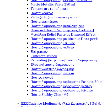
Πάστα διαμόρφωσης διάφανη με κόκκους
Matte Metallic Paste 250 ml
Texture art relief paste
Πάστα κρακελέ
Vintage legend - αντικέ γκέσο
Πάστα εφέ πέτρας
Πάστα διαμόρφωσης μεταλλική λεία
Diamond Πάστα Διαμόρφωσης Cadence |
Μεταλλική Relief Paste με Diamond Effect
Πάστα διαμόρφωσης με κόκκους Dora perla
Πάστα διαμόρφωσης Hi-Lite
Πάστα διαμόρφωσης γκλίτερ
Εφέ μπετόν
Concrete stucco
Expanding (διογκωτική) πάστα διαμόρφωσης
Ελαστική πάστα διαμόφωσης
Πάστα γλυπτικής ζωγραφικής
Πάστα διαμόρφωσης mixion
Πάστες χιονιού
Πάστα διαμόρφωσης υφάσματος Fashion 50 ml
Πάστα διαμόρφωσης υφάσματος γκλίτερ
Πάστα διαμόρφωσης υφάσματος Hi-Lite
Πάστα Shabby Chic -Μάτ




Cadence Mediums & Υλικά Ζωγραφικής | Gel &