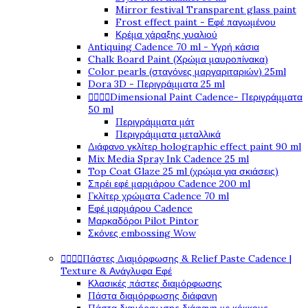
Mirror festival Transparent glass paint
Frost effect paint - Εφέ παγωμένου
Κρέμα χάραξης γυαλιού
Antiquing Cadence 70 ml - Υγρή κάσια
Chalk Board Paint (Χρώμα μαυροπίνακα)
Color pearls (σταγόνες μαργαριταριών) 25ml
Dora 3D - Περιγράμματα 25 ml




Dimensional Paint Cadence- Περιγράμματα
50 ml
Περιγράμματα μάτ
Περιγράμματα μεταλλικά
Διάφανο γκλίτερ holographic effect paint 90 ml
Mix Media Spray Ink Cadence 25 ml
Top Coat Glaze 25 ml (χρώμα για σκιάσεις)
Σπρέι εφέ μαρμάρου Cadence 200 ml
Γκλίτερ χρώματα Cadence 70 ml
Εφέ μαρμάρου Cadence
Μαρκαδόροι Pilot Pintor
Σκόνες embossing Wow




Πάστες Διαμόρφωσης & Relief Paste Cadence |
Texture & Ανάγλυφα Εφέ
Κλασικές πάστες διαμόρφωσης
Πάστα διαμόρφωσης διάφανη