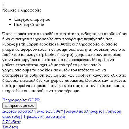
×
Νομικές Πληροφορίες
Έλεγχος απορρήτου
Πολιτική Cookie
Όταν επισκέπτεστε οποιονδήποτε ιστότοπο, ενδέχεται να αποθηκεύσει
ή να ανακτήσει πληροφορίες στο πρόγραμμα περιήγησής σας,
κυρίως με τη μορφή «cookies». Αυτές οι πληροφορίες, οι οποίες
μπορεί να αφορούν εσάς, τις προτιμήσεις σας ή τη συσκευή σας στο
Διαδίκτυο (υπολογιστή, tablet ή κινητό), χρησιμοποιούνται κυρίως
για να λειτουργήσει ο ιστότοπος όπως περιμένετε. Μπορείτε να
μάθετε περισσότερα σχετικά με τον τρόπο με τον οποίο
χρησιμοποιούμε τα cookies σε αυτόν τον ιστότοπο και να
αποτρέψετε τη ρύθμιση των μη βασικών cookies, κάνοντας κλικ στις
διάφορες επικεφαλίδες κατηγορίας παρακάτω. Ωστόσο, εάν το κάνετε
αυτό, μπορεί να επηρεάσει την εμπειρία σας από τον ιστότοπο και τις
υπηρεσίες που μπορούμε να προσφέρουμε.
Πληροφορίες: GDPR
Επιτρέπονται όλα
Δωρεάν αποστολή άνω των 39€* | Ασφαλείς πληρωμές | Γρήγορη
αποστολή | Τηλεφωνική υποστήριξη

Σύνδεση
Σύνδεση