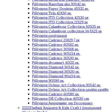
Ριζόχαρτα Nagehan aka 30X42 εκ.
Ριζόχαρτα Paper Designs 45X32 εκ.
Ριζόχαρτα Tela 42Χ30 εκ.
Ριζόχαρτα ITD Collection 42X30 εκ
Ριζόχαρτα ITD Collection 21X29 εκ
Ριζόχαρτα Calambour Collection 50X35 εκ
Ριζόχαρτα Calambour collection 34,5X25 εκ
Ριζόχαρτα μονόχρωμα
Ριζόχαρτα Cadence 21Χ29,7 εκ
Ριζόχαρτα Cadence 60X62 εκ.
Ριζόχαρτα Cadence 30X68 εκ.
Ριζόχαρτα Cadence 90X214 εκ.
Ριζόχαρτα Cadence 30X30 εκ.
Ριζόχαρτα dreamart 41X32 εκ.
Ριζόχαρτα Diamond 30X42 εκ.
Ριζόχαρτα Diamond 30X30 εκ.
Ριζόχαρτα Diamond 90x214 εκ.
Ριζόχαρτα 90X90 εκ.
Ριζόχαρτα Deluxe Art Collection 30X42 εκ.
Ριζόχαρτα Deluxe Art Collection μεγάλα μεγέθη
Ριζόχαρτα Cadence 60X80 εκ.
Ριζόχαρτα DR Collection 40X30 cm
Ριζόχαρτα Αγιογραφίες για Decoupage




Παιδικά Χρώματα & Kids Craft | Δημιουργικά