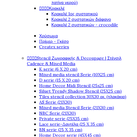
πατίνα νερού)




Κρακελέ
Κρακελέ 1ος συστατικού
Κρακελέ 2 συστατικών διάφανο
Κρακελέ 2 συστατικών - crocodile
Χρύσωμα
Πρίμερ - Γκέσο
Createx series




Stencil Ζωγραφικής & Decoupage | Στένσιλ
Cadence & Mixed Media
K serie (6 X 20 cm)
Mixed media stencil Serie (10X25 cm)
D serie (15 X 20 cm)
Home Decor Midi Stencil (25x25 cm)
Siluet Trendy Shadow Stencil (25X25 cm)
Tiles stencil collection 30X30 εκ. (πλακάκια)
AS Serie (21X30)
Mixed media Stencil Serie (21X30 cm)
NBC Serie (21X30)
Private serie (25X35 cm)
Lace serie-Δαντέλα (25 X 35 cm)
BN serie (25 X 35 cm)
Home Decor serie (45X45 cm)