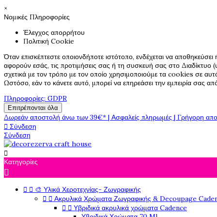
×
Νομικές Πληροφορίες
Έλεγχος απορρήτου
Πολιτική Cookie
Όταν επισκέπτεστε οποιονδήποτε ιστότοπο, ενδέχεται να αποθηκεύσει 
αφορούν εσάς, τις προτιμήσεις σας ή τη συσκευή σας στο Διαδίκτυο (υ
σχετικά με τον τρόπο με τον οποίο χρησιμοποιούμε τα cookies σε αυτ
Ωστόσο, εάν το κάνετε αυτό, μπορεί να επηρεάσει την εμπειρία σας α
Πληροφορίες: GDPR
Επιτρέπονται όλα
Δωρεάν αποστολή άνω των 39€* | Ασφαλείς πληρωμές | Γρήγορη απο

Σύνδεση
Σύνδεση

Κατηγορίες



🎨 Υλικά Χεροτεχνίας- Ζωγραφικής


Ακρυλικά Χρώματα Ζωγραφικής & Decoupage Cade


Υβριδικά ακρυλικά χρώματα Cadence
Υβριδικά Χρώματα 70 Ml