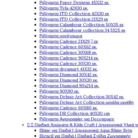
Ριζόχαρτα Paper Designs 45X32 εκ.
Ριζόχαρτα Tela 42Χ30 εκ.
Ριζόχαρτα ITD Collection 42X30 εκ
Ριζόχαρτα ITD Collection 21X29 εκ
Ριζόχαρτα Calambour Collection 50X35 εκ
Ριζόχαρτα Calambour collection 34,5X25 εκ
Ριζόχαρτα μονόχρωμα
Ριζόχαρτα Cadence 21Χ29,7 εκ
Ριζόχαρτα Cadence 60X62 εκ.
Ριζόχαρτα Cadence 30X68 εκ.
Ριζόχαρτα Cadence 90X214 εκ.
Ριζόχαρτα Cadence 30X30 εκ.
Ριζόχαρτα dreamart 41X32 εκ.
Ριζόχαρτα Diamond 30X42 εκ.
Ριζόχαρτα Diamond 30X30 εκ.
Ριζόχαρτα Diamond 90x214 εκ.
Ριζόχαρτα 90X90 εκ.
Ριζόχαρτα Deluxe Art Collection 30X42 εκ.
Ριζόχαρτα Deluxe Art Collection μεγάλα μεγέθη
Ριζόχαρτα Cadence 60X80 εκ.
Ριζόχαρτα DR Collection 40X30 cm
Ριζόχαρτα Αγιογραφίες για Decoupage


Παιδικά Χρώματα & Kids Craft | Δημιουργικά Υλικά γ
Slime για Παιδιά | Δημιουργικά Aqua Slime Sets
Stencil για Παιδιά | Παιδικά Σχέδια Ζωγραφικής