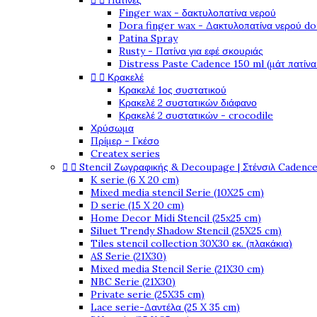


Πατίνες
Finger wax - δακτυλοπατίνα νερού
Dora finger wax - Δακτυλοπατίνα νερού do
Patina Spray
Rusty - Πατίνα για εφέ σκουριάς
Distress Paste Cadence 150 ml (μάτ πατίνα


Κρακελέ
Κρακελέ 1ος συστατικού
Κρακελέ 2 συστατικών διάφανο
Κρακελέ 2 συστατικών - crocodile
Χρύσωμα
Πρίμερ - Γκέσο
Createx series


Stencil Ζωγραφικής & Decoupage | Στένσιλ Cadenc
K serie (6 X 20 cm)
Mixed media stencil Serie (10X25 cm)
D serie (15 X 20 cm)
Home Decor Midi Stencil (25x25 cm)
Siluet Trendy Shadow Stencil (25X25 cm)
Tiles stencil collection 30X30 εκ. (πλακάκια)
AS Serie (21X30)
Mixed media Stencil Serie (21X30 cm)
NBC Serie (21X30)
Private serie (25X35 cm)
Lace serie-Δαντέλα (25 X 35 cm)