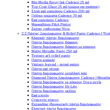
Mix Media Spray Ink Cadence 25 ml
Top Coat Glaze 25 ml (χρώμα για σκιάσεις)
Σπρέι εφέ μαρμάρου Cadence 200 ml
Γκλίτερ χρώματα Cadence 70 ml
Εφέ μαρμάρου Cadence
Μαρκαδόροι Pilot Pintor
Σκόνες embossing Wow


Πάστες Διαμόρφωσης & Relief Paste Cadence | Tex
Κλασικές πάστες διαμόρφωσης
Πάστα διαμόρφωσης διάφανη
Πάστα διαμόρφωσης διάφανη με κόκκους
Matte Metallic Paste 250 ml
Texture art relief paste
Πάστα κρακελέ
Vintage legend - αντικέ γκέσο
Πάστα εφέ πέτρας
Πάστα διαμόρφωσης μεταλλική λεία
Diamond Πάστα Διαμόρφωσης Cadence | Μεταλλικ
Πάστα διαμόρφωσης με κόκκους Dora perla
Πάστα διαμόρφωσης Hi-Lite
Πάστα διαμόρφωσης γκλίτερ
Εφέ μπετόν
Concrete stucco
Expanding (διογκωτική) πάστα διαμόρφωσης
Ελαστική πάστα διαμόφωσης