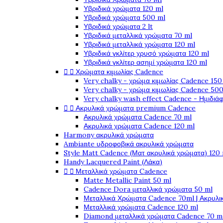
Υβριδικά χρώματα 120 ml
Υβριδικά χρώματα 500 ml
Υβριδικά χρώματα 2 lt
Υβριδικά μεταλλικά χρώματα 70 ml
Υβριδικά μεταλλικά χρώματα 120 ml
Υβριδικά γκλίτερ χρυσό χρώματα 120 ml
Υβριδικά γκλίτερ ασημί χρώματα 120 ml


Χρώματα κιμωλίας Cadence
Very chalky - χρώμα κιμωλίας Cadence 150
Very chalky - χρώμα κιμωλίας Cadence 500
Very chalky wash effect Cadence - Ημιδιά


Ακρυλικά χρώματα premium Cadence
Ακρυλικά χρώματα Cadence 70 ml
Ακρυλικά χρώματα Cadence 120 ml
Harmony ακρυλικά χρώματα
Ambiante υδροφοβικά ακρυλικά χρώματα
Style Matt Cadence (Ματ ακρυλικά χρώματα) 120
Handy Lacquered Paint (Λάκα)


Μεταλλικά χρώματα Cadence
Matte Metallic Paint 50 ml
Cadence Dora μεταλλικά χρώματα 50 ml
Μεταλλικά Χρώματα Cadence 70ml | Ακρυλι
Μεταλλικά χρώματα Cadence 120 ml
Diamond μεταλλικά χρώματα Cadence 70 m