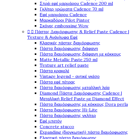
Σπρέι εφέ μαρμάρου Cadence 200 ml
Γκλίτερ χρώματα Cadence 70 ml
Εφέ μαρμάρου Cadence
Μαρκαδόροι Pilot Pintor
Σκόνες embossing Wow


Πάστες Διαμόρφωσης & Relief Paste Cadence |
Texture & Ανάγλυφα Εφέ
Κλασικές πάστες διαμόρφωσης
Πάστα διαμόρφωσης διάφανη
Πάστα διαμόρφωσης διάφανη με κόκκους
Matte Metallic Paste 250 ml
Texture art relief paste
Πάστα κρακελέ
Vintage legend - αντικέ γκέσο
Πάστα εφέ πέτρας
Πάστα διαμόρφωσης μεταλλική λεία
Diamond Πάστα Διαμόρφωσης Cadence |
Μεταλλική Relief Paste με Diamond Effect
Πάστα διαμόρφωσης με κόκκους Dora perla
Πάστα διαμόρφωσης Hi-Lite
Πάστα διαμόρφωσης γκλίτερ
Εφέ μπετόν
Concrete stucco
Expanding (διογκωτική) πάστα διαμόρφωσης
Ελαστική πάστα διαμόφωσης