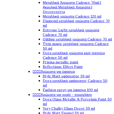
Μεταλλικά Χρώματα Cadence 70ml |
Ακρυλικά Μεταλλικά Χρώματα |
Decorezerva
Μεταλλικά χρώματα Cadence 120 ml
Diamond μεταλλικά χρώματα Cadence 70
ml
Extreme Light μεταλλικά χρώματα
Cadence 70 ml
Gilding μεταλλικά χρώματα Cadence 70 ml
Twin magic μεταλλικά χρώματα Cadence
50 ml
Dora μεταλλικά χρώματα κερί-σαπούνι
Cadence 50 ml
Prisma metallic paint
Reflectique Effect Paint




Χρώματα για ύφασμα
Style Matt υφάσματος 59 ml
Dora μεταλλικά υφάσματος Cadence 50
ml
Fashion spray για ύφασμα 100 ml




Χρώματα για γυαλί - πορσελάνη
Dora Glass Metallic & Porcelain Paint 50
ml
Very Chalky Glass Decor 59 ml
Style Matt Enamel 59 ml