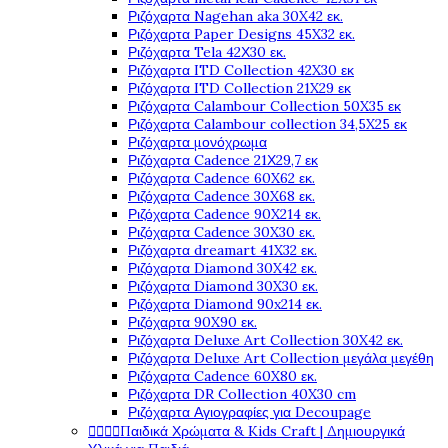
Ριζόχαρτα Nagehan aka 30X42 εκ.
Ριζόχαρτα Paper Designs 45X32 εκ.
Ριζόχαρτα Tela 42Χ30 εκ.
Ριζόχαρτα ITD Collection 42X30 εκ
Ριζόχαρτα ITD Collection 21X29 εκ
Ριζόχαρτα Calambour Collection 50X35 εκ
Ριζόχαρτα Calambour collection 34,5X25 εκ
Ριζόχαρτα μονόχρωμα
Ριζόχαρτα Cadence 21Χ29,7 εκ
Ριζόχαρτα Cadence 60X62 εκ.
Ριζόχαρτα Cadence 30X68 εκ.
Ριζόχαρτα Cadence 90X214 εκ.
Ριζόχαρτα Cadence 30X30 εκ.
Ριζόχαρτα dreamart 41X32 εκ.
Ριζόχαρτα Diamond 30X42 εκ.
Ριζόχαρτα Diamond 30X30 εκ.
Ριζόχαρτα Diamond 90x214 εκ.
Ριζόχαρτα 90X90 εκ.
Ριζόχαρτα Deluxe Art Collection 30X42 εκ.
Ριζόχαρτα Deluxe Art Collection μεγάλα μεγέθη
Ριζόχαρτα Cadence 60X80 εκ.
Ριζόχαρτα DR Collection 40X30 cm
Ριζόχαρτα Αγιογραφίες για Decoupage




Παιδικά Χρώματα & Kids Craft | Δημιουργικά