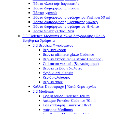
Πάστα γλυπτικής ζωγραφικής
Πάστα διαμόρφωσης mixion
Πάστες χιονιού
Πάστα διαμόρφωσης υφάσματος Fashion 50 ml
Πάστα διαμόρφωσης υφάσματος γκλίτερ
Πάστα διαμόρφωσης υφάσματος Hi-Lite
Πάστα Shabby Chic -Μάτ


Cadence Mediums & Υλικά Ζωγραφικής | Gel &
Βοηθητικά Χρώματα


Βερνίκια Φινιρίσματος
Βερνίκια νερού
Βερνίκι ultimate glaze Cadence
Βερνίκι πέτρας (aqua stone Cadence)
Colouron varnish (Βερνικόχρωμα)
Βερνίκι με βάση διαλύτες
Υγρό γυαλί / resin
Κεριά παλαίωσης
Βερνίκι σπρέι
Κόλλες Decoupage | Υλικά Χειροτεχνίας


Mediums
Εφέ βελούδο Cadence 120 ml
Antique Powder Cadence 70 ml
Εφέ καθρέφτη - mirror effect
Διάφορα Mediums