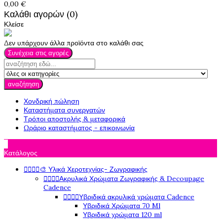
0,00 €
Καλάθι αγορών (0)
Κλείσε
Δεν υπάρχουν άλλα προϊόντα στο καλάθι σας
Συνέχεια στις αγορές
αναζήτηση
Χονδρική πώληση
Καταστήματα συνεργατών
Τρόποι αποστολής & μεταφορικά
Ωράριο καταστήματος - επικοινωνία

Κατάλογος




🎨 Υλικά Χεροτεχνίας- Ζωγραφικής




Ακρυλικά Χρώματα Ζωγραφικής & Decoupage
Cadence




Υβριδικά ακρυλικά χρώματα Cadence
Υβριδικά Χρώματα 70 Ml
Υβριδικά χρώματα 120 ml