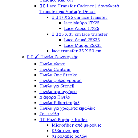
Cadence Rub On


Lace Transfer Cadence | Δαντελωτά
Transfer για Vintage Decor


17 Χ 25 cm lace transfer
lace Μαύρο 17X25
Lace Λευκό 17X25


25 X 35 cm lace transfer
Lace Λευκό 25X35
Lace Μαύρο 25X35
lace transfer 35 Χ 50 cm


🖌️ Πινέλα Ζωγραφικής
Πινέλα πλακέ
Πινέλα Contour
Πινέλα One Stroke
Πινέλα φυλλά χρυσού
Πινέλα για Stencil
Πινέλα σφουγγάρια
Διάφορα Πινέλα
Πινέλα Filbert-οβάλ
Πινέλα για χρώματα κιμωλίας
Σετ πινέλα


Ρολά βαφής - Rollex
Microfiber από μικροίνες
Κλώστινο ριγέ
Χειρολαβές ρολών