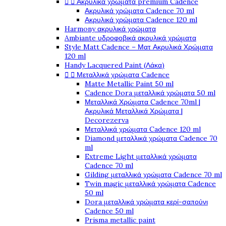


Ακρυλικά χρώματα premium Cadence
Ακρυλικά χρώματα Cadence 70 ml
Ακρυλικά χρώματα Cadence 120 ml
Harmony ακρυλικά χρώματα
Ambiante υδροφοβικά ακρυλικά χρώματα
Style Matt Cadence – Ματ Ακρυλικά Χρώματα
120 ml
Handy Lacquered Paint (Λάκα)


Μεταλλικά χρώματα Cadence
Matte Metallic Paint 50 ml
Cadence Dora μεταλλικά χρώματα 50 ml
Μεταλλικά Χρώματα Cadence 70ml |
Ακρυλικά Μεταλλικά Χρώματα |
Decorezerva
Μεταλλικά χρώματα Cadence 120 ml
Diamond μεταλλικά χρώματα Cadence 70
ml
Extreme Light μεταλλικά χρώματα
Cadence 70 ml
Gilding μεταλλικά χρώματα Cadence 70 ml
Twin magic μεταλλικά χρώματα Cadence
50 ml
Dora μεταλλικά χρώματα κερί-σαπούνι
Cadence 50 ml
Prisma metallic paint