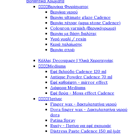
Βοηθητικά Χρώματα




Βερνίκια Φινιρίσματος
Βερνίκια νερού
Βερνίκι ultimate glaze Cadence
Βερνίκι πέτρας (aqua stone Cadence)
Colouron varnish (Βερνικόχρωμα)
Βερνίκι με βάση διαλύτες
Υγρό γυαλί / resin
Κεριά παλαίωσης
Βερνίκι σπρέι
Κόλλες Decoupage | Υλικά Χειροτεχνίας




Mediums
Εφέ βελούδο Cadence 120 ml
Antique Powder Cadence 70 ml
Εφέ καθρέφτη - mirror effect
Διάφορα Mediums
Εφέ βρύα - Moss effect Cadence




Πατίνες
Finger wax - δακτυλοπατίνα νερού
Dora finger wax - Δακτυλοπατίνα νερού
dora
Patina Spray
Rusty - Πατίνα για εφέ σκουριάς
Distress Paste Cadence 150 ml (μάτ