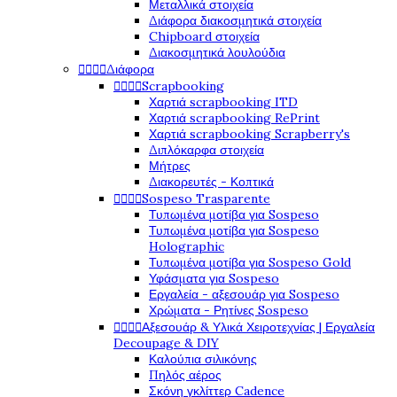
Μεταλλικά στοιχεία
Διάφορα διακοσμητικά στοιχεία
Chipboard στοιχεία
Διακοσμητικά λουλούδια




Διάφορα




Scrapbooking
Χαρτιά scrapbooking ITD
Χαρτιά scrapbooking RePrint
Χαρτιά scrapbooking Scrapberry's
Διπλόκαρφα στοιχεία
Μήτρες
Διακορευτές - Κοπτικά




Sospeso Trasparente
Τυπωμένα μοτίβα για Sospeso
Τυπωμένα μοτίβα για Sospeso
Holographic
Τυπωμένα μοτίβα για Sospeso Gold
Υφάσματα για Sospeso
Εργαλεία - αξεσουάρ για Sospeso
Χρώματα - Ρητίνες Sospeso




Αξεσουάρ & Υλικά Χειροτεχνίας | Εργαλεία
Decoupage & DIY
Καλούπια σιλικόνης
Πηλός αέρος
Σκόνη γκλίττερ Cadence