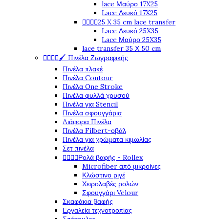
lace Μαύρο 17X25
Lace Λευκό 17X25




25 X 35 cm lace transfer
Lace Λευκό 25X35
Lace Μαύρο 25X35
lace transfer 35 Χ 50 cm




🖌️ Πινέλα Ζωγραφικής
Πινέλα πλακέ
Πινέλα Contour
Πινέλα One Stroke
Πινέλα φυλλά χρυσού
Πινέλα για Stencil
Πινέλα σφουγγάρια
Διάφορα Πινέλα
Πινέλα Filbert-οβάλ
Πινέλα για χρώματα κιμωλίας
Σετ πινέλα




Ρολά βαφής - Rollex
Microfiber από μικροίνες
Κλώστινο ριγέ
Χειρολαβές ρολών
Σφουγγάρι Velour
Σκαφάκια βαφής
Εργαλεία τεχνοτροπίας