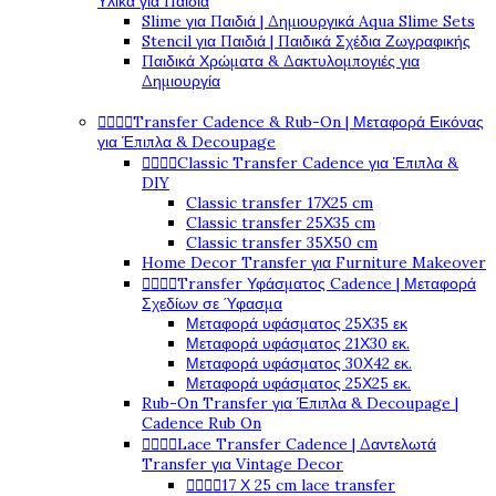
Υλικά για Παιδιά
Slime για Παιδιά | Δημιουργικά Aqua Slime Sets
Stencil για Παιδιά | Παιδικά Σχέδια Ζωγραφικής
Παιδικά Χρώματα & Δακτυλομπογιές για
Δημιουργία




Transfer Cadence & Rub-On | Μεταφορά Εικόνας
για Έπιπλα & Decoupage




Classic Transfer Cadence για Έπιπλα &
DIY
Classic transfer 17Χ25 cm
Classic transfer 25Χ35 cm
Classic transfer 35Χ50 cm
Home Decor Transfer για Furniture Makeover




Transfer Υφάσματος Cadence | Μεταφορά
Σχεδίων σε Ύφασμα
Μεταφορά υφάσματος 25Χ35 εκ
Μεταφορά υφάσματος 21Χ30 εκ.
Μεταφορά υφάσματος 30Χ42 εκ.
Μεταφορά υφάσματος 25Χ25 εκ.
Rub-On Transfer για Έπιπλα & Decoupage |
Cadence Rub On




Lace Transfer Cadence | Δαντελωτά
Transfer για Vintage Decor




17 Χ 25 cm lace transfer