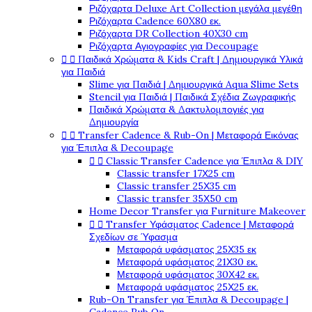
Ριζόχαρτα Deluxe Art Collection μεγάλα μεγέθη
Ριζόχαρτα Cadence 60X80 εκ.
Ριζόχαρτα DR Collection 40X30 cm
Ριζόχαρτα Αγιογραφίες για Decoupage


Παιδικά Χρώματα & Kids Craft | Δημιουργικά Υλικά
για Παιδιά
Slime για Παιδιά | Δημιουργικά Aqua Slime Sets
Stencil για Παιδιά | Παιδικά Σχέδια Ζωγραφικής
Παιδικά Χρώματα & Δακτυλομπογιές για
Δημιουργία


Transfer Cadence & Rub-On | Μεταφορά Εικόνας
για Έπιπλα & Decoupage


Classic Transfer Cadence για Έπιπλα & DIY
Classic transfer 17Χ25 cm
Classic transfer 25Χ35 cm
Classic transfer 35Χ50 cm
Home Decor Transfer για Furniture Makeover


Transfer Υφάσματος Cadence | Μεταφορά
Σχεδίων σε Ύφασμα
Μεταφορά υφάσματος 25Χ35 εκ
Μεταφορά υφάσματος 21Χ30 εκ.
Μεταφορά υφάσματος 30Χ42 εκ.
Μεταφορά υφάσματος 25Χ25 εκ.
Rub-On Transfer για Έπιπλα & Decoupage |