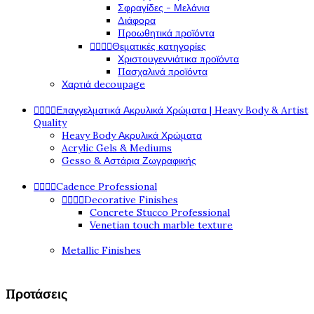
Σφραγίδες - Μελάνια
Διάφορα
Προωθητικά προϊόντα




Θεματικές κατηγορίες
Χριστουγεννιάτικα προϊόντα
Πασχαλινά προϊόντα
Χαρτιά decoupage




Επαγγελματικά Ακρυλικά Χρώματα | Heavy Body & Artist
Quality
Heavy Body Ακρυλικά Χρώματα
Acrylic Gels & Mediums
Gesso & Αστάρια Ζωγραφικής




Cadence Professional




Decorative Finishes
Concrete Stucco Professional
Venetian touch marble texture
Metallic Finishes
Προτάσεις