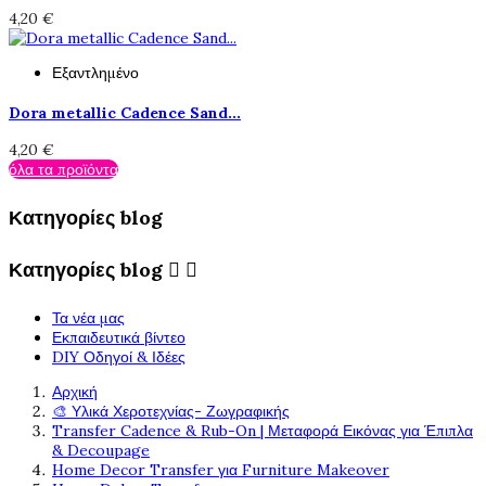
4,20 €
Εξαντλημένο
Dora metallic Cadence Sand...
4,20 €
όλα τα προϊόντα
Κατηγορίες blog
Κατηγορίες blog


Τα νέα μας
Εκπαιδευτικά βίντεο
DIY Οδηγοί & Ιδέες
Αρχική
🎨 Υλικά Χεροτεχνίας- Ζωγραφικής
Transfer Cadence & Rub-On | Μεταφορά Εικόνας για Έπιπλα
& Decoupage
Home Decor Transfer για Furniture Makeover