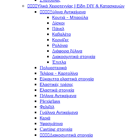
Σπάτουλες




Υλικά Χειροτεχνίας | Είδη DIY & Κατασκευών




Ξύλινα Αντικείμενα
Κουτιά - Μπαούλα
Δίσκοι
Πάνελ
Καβαλέτα
Κορνίζες
Ρολόγια
Διάφορα ξύλινα
Διακοσμητικά στοιχεία
Έπιπλα
Πολυεστερικά
Τελάρα - Καρτολίνα
Εύκαμπτα ελαστικά στοιχεία
Ελαστικές τρέσες
Ελαστικά στοιχεία
Πήλινα Αντικείμενα
Plexiglass
Φελιζόλ
Γυάλινα Αντικείμενα
Κεριά
Υφασμάτινα
Casting στοιχεία




Διακοσμητικά στοιχεία