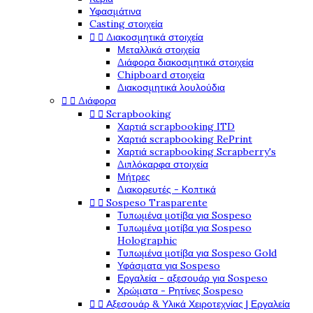
Υφασμάτινα
Casting στοιχεία


Διακοσμητικά στοιχεία
Μεταλλικά στοιχεία
Διάφορα διακοσμητικά στοιχεία
Chipboard στοιχεία
Διακοσμητικά λουλούδια


Διάφορα


Scrapbooking
Χαρτιά scrapbooking ITD
Χαρτιά scrapbooking RePrint
Χαρτιά scrapbooking Scrapberry's
Διπλόκαρφα στοιχεία
Μήτρες
Διακορευτές - Κοπτικά


Sospeso Trasparente
Τυπωμένα μοτίβα για Sospeso
Τυπωμένα μοτίβα για Sospeso
Holographic
Τυπωμένα μοτίβα για Sospeso Gold
Υφάσματα για Sospeso
Εργαλεία - αξεσουάρ για Sospeso
Χρώματα - Ρητίνες Sospeso


Αξεσουάρ & Υλικά Χειροτεχνίας | Εργαλεία