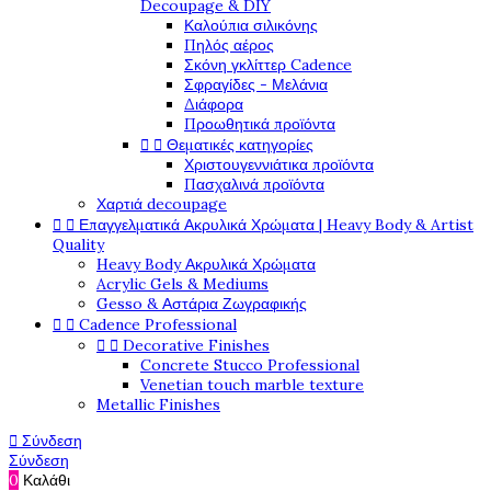
Decoupage & DIY
Καλούπια σιλικόνης
Πηλός αέρος
Σκόνη γκλίττερ Cadence
Σφραγίδες - Μελάνια
Διάφορα
Προωθητικά προϊόντα


Θεματικές κατηγορίες
Χριστουγεννιάτικα προϊόντα
Πασχαλινά προϊόντα
Χαρτιά decoupage


Επαγγελματικά Ακρυλικά Χρώματα | Heavy Body & Artist
Quality
Heavy Body Ακρυλικά Χρώματα
Acrylic Gels & Mediums
Gesso & Αστάρια Ζωγραφικής


Cadence Professional


Decorative Finishes
Concrete Stucco Professional
Venetian touch marble texture
Metallic Finishes

Σύνδεση
Σύνδεση
0
Καλάθι