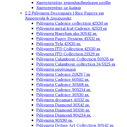
Χαρτοπετσέτες επαναλαμβανόμενα μοτίβα
Χαρτοπετσέτες με ζωάκια


Ριζόχαρτα Decoupage | Rice Papers για
Χειροτεχνία & Δημιουργίες
Ριζόχαρτα Cadence collection 42X30 εκ
Ριζόχαρτα metal leaf Cadence 42X31 εκ
Ριζόχαρτα Nagehan aka 30X42 εκ.
Ριζόχαρτα Paper Designs 45X32 εκ.
Ριζόχαρτα Tela 42Χ30 εκ.
Ριζόχαρτα ITD Collection 42X30 εκ
Ριζόχαρτα ITD Collection 21X29 εκ
Ριζόχαρτα Calambour Collection 50X35 εκ
Ριζόχαρτα Calambour collection 34,5X25 εκ
Ριζόχαρτα μονόχρωμα
Ριζόχαρτα Cadence 21Χ29,7 εκ
Ριζόχαρτα Cadence 60X62 εκ.
Ριζόχαρτα Cadence 30X68 εκ.
Ριζόχαρτα Cadence 90X214 εκ.
Ριζόχαρτα Cadence 30X30 εκ.
Ριζόχαρτα dreamart 41X32 εκ.
Ριζόχαρτα Diamond 30X42 εκ.
Ριζόχαρτα Diamond 30X30 εκ.
Ριζόχαρτα Diamond 90x214 εκ.
Ριζόχαρτα 90X90 εκ.
Ριζόχαρτα Deluxe Art Collection 30X42 εκ.