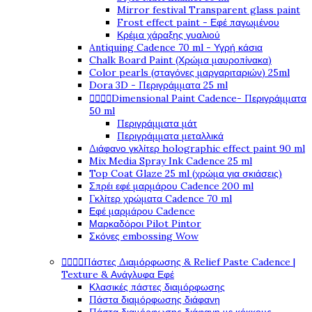
Mirror festival Transparent glass paint
Frost effect paint - Εφέ παγωμένου
Κρέμα χάραξης γυαλιού
Antiquing Cadence 70 ml - Υγρή κάσια
Chalk Board Paint (Χρώμα μαυροπίνακα)
Color pearls (σταγόνες μαργαριταριών) 25ml
Dora 3D - Περιγράμματα 25 ml




Dimensional Paint Cadence- Περιγράμματα
50 ml
Περιγράμματα μάτ
Περιγράμματα μεταλλικά
Διάφανο γκλίτερ holographic effect paint 90 ml
Mix Media Spray Ink Cadence 25 ml
Top Coat Glaze 25 ml (χρώμα για σκιάσεις)
Σπρέι εφέ μαρμάρου Cadence 200 ml
Γκλίτερ χρώματα Cadence 70 ml
Εφέ μαρμάρου Cadence
Μαρκαδόροι Pilot Pintor
Σκόνες embossing Wow




Πάστες Διαμόρφωσης & Relief Paste Cadence |
Texture & Ανάγλυφα Εφέ
Κλασικές πάστες διαμόρφωσης
Πάστα διαμόρφωσης διάφανη