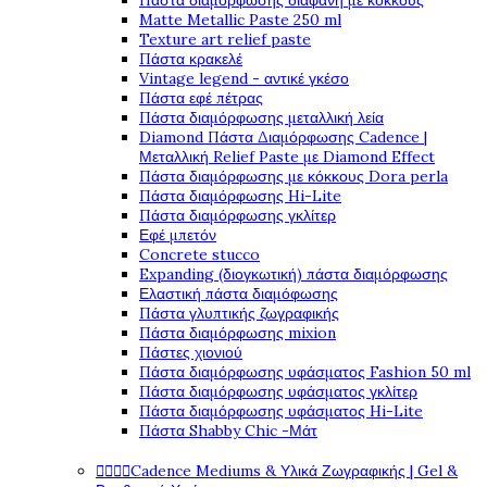
Πάστα διαμόρφωσης διάφανη με κόκκους
Matte Metallic Paste 250 ml
Texture art relief paste
Πάστα κρακελέ
Vintage legend - αντικέ γκέσο
Πάστα εφέ πέτρας
Πάστα διαμόρφωσης μεταλλική λεία
Diamond Πάστα Διαμόρφωσης Cadence |
Μεταλλική Relief Paste με Diamond Effect
Πάστα διαμόρφωσης με κόκκους Dora perla
Πάστα διαμόρφωσης Hi-Lite
Πάστα διαμόρφωσης γκλίτερ
Εφέ μπετόν
Concrete stucco
Expanding (διογκωτική) πάστα διαμόρφωσης
Ελαστική πάστα διαμόφωσης
Πάστα γλυπτικής ζωγραφικής
Πάστα διαμόρφωσης mixion
Πάστες χιονιού
Πάστα διαμόρφωσης υφάσματος Fashion 50 ml
Πάστα διαμόρφωσης υφάσματος γκλίτερ
Πάστα διαμόρφωσης υφάσματος Hi-Lite
Πάστα Shabby Chic -Μάτ




Cadence Mediums & Υλικά Ζωγραφικής | Gel &