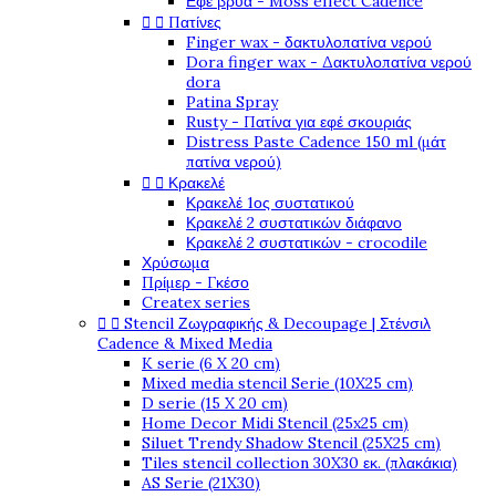
Εφέ βρύα - Moss effect Cadence


Πατίνες
Finger wax - δακτυλοπατίνα νερού
Dora finger wax - Δακτυλοπατίνα νερού
dora
Patina Spray
Rusty - Πατίνα για εφέ σκουριάς
Distress Paste Cadence 150 ml (μάτ
πατίνα νερού)


Κρακελέ
Κρακελέ 1ος συστατικού
Κρακελέ 2 συστατικών διάφανο
Κρακελέ 2 συστατικών - crocodile
Χρύσωμα
Πρίμερ - Γκέσο
Createx series


Stencil Ζωγραφικής & Decoupage | Στένσιλ
Cadence & Mixed Media
K serie (6 X 20 cm)
Mixed media stencil Serie (10X25 cm)
D serie (15 X 20 cm)
Home Decor Midi Stencil (25x25 cm)
Siluet Trendy Shadow Stencil (25X25 cm)
Tiles stencil collection 30X30 εκ. (πλακάκια)
AS Serie (21X30)