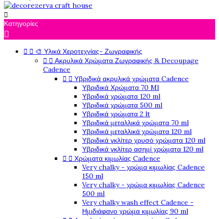

Κατηγορίες



🎨 Υλικά Χεροτεχνίας- Ζωγραφικής


Ακρυλικά Χρώματα Ζωγραφικής & Decoupage
Cadence


Υβριδικά ακρυλικά χρώματα Cadence
Υβριδικά Χρώματα 70 Ml
Υβριδικά χρώματα 120 ml
Υβριδικά χρώματα 500 ml
Υβριδικά χρώματα 2 lt
Υβριδικά μεταλλικά χρώματα 70 ml
Υβριδικά μεταλλικά χρώματα 120 ml
Υβριδικά γκλίτερ χρυσό χρώματα 120 ml
Υβριδικά γκλίτερ ασημί χρώματα 120 ml


Χρώματα κιμωλίας Cadence
Very chalky - χρώμα κιμωλίας Cadence
150 ml
Very chalky - χρώμα κιμωλίας Cadence
500 ml
Very chalky wash effect Cadence -
Ημιδιάφανο χρώμα κιμωλίας 90 ml