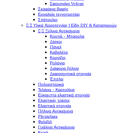
Σφουγγάρι Velour
Σκαφάκια βαφής
Εργαλεία τεχνοτροπίας
Σπάτουλες


Υλικά Χειροτεχνίας | Είδη DIY & Κατασκευών


Ξύλινα Αντικείμενα
Κουτιά - Μπαούλα
Δίσκοι
Πάνελ
Καβαλέτα
Κορνίζες
Ρολόγια
Διάφορα ξύλινα
Διακοσμητικά στοιχεία
Έπιπλα
Πολυεστερικά
Τελάρα - Καρτολίνα
Εύκαμπτα ελαστικά στοιχεία
Ελαστικές τρέσες
Ελαστικά στοιχεία
Πήλινα Αντικείμενα
Plexiglass
Φελιζόλ
Γυάλινα Αντικείμενα
Κεριά