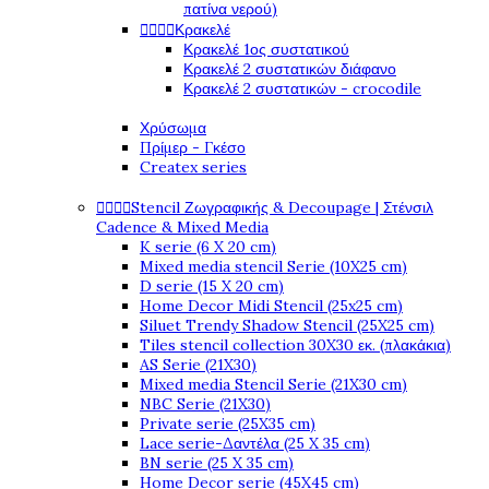
πατίνα νερού)




Κρακελέ
Κρακελέ 1ος συστατικού
Κρακελέ 2 συστατικών διάφανο
Κρακελέ 2 συστατικών - crocodile
Χρύσωμα
Πρίμερ - Γκέσο
Createx series




Stencil Ζωγραφικής & Decoupage | Στένσιλ
Cadence & Mixed Media
K serie (6 X 20 cm)
Mixed media stencil Serie (10X25 cm)
D serie (15 X 20 cm)
Home Decor Midi Stencil (25x25 cm)
Siluet Trendy Shadow Stencil (25X25 cm)
Tiles stencil collection 30X30 εκ. (πλακάκια)
AS Serie (21X30)
Mixed media Stencil Serie (21X30 cm)
NBC Serie (21X30)
Private serie (25X35 cm)
Lace serie-Δαντέλα (25 X 35 cm)
BN serie (25 X 35 cm)
Home Decor serie (45X45 cm)