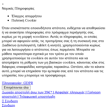
×
Νομικές Πληροφορίες
Έλεγχος απορρήτου
Πολιτική Cookie
Όταν επισκέπτεστε οποιονδήποτε ιστότοπο, ενδέχεται να αποθηκεύσει
ή να ανακτήσει πληροφορίες στο πρόγραμμα περιήγησής σας,
κυρίως με τη μορφή «cookies». Αυτές οι πληροφορίες, οι οποίες
μπορεί να αφορούν εσάς, τις προτιμήσεις σας ή τη συσκευή σας στο
Διαδίκτυο (υπολογιστή, tablet ή κινητό), χρησιμοποιούνται κυρίως
για να λειτουργήσει ο ιστότοπος όπως περιμένετε. Μπορείτε να
μάθετε περισσότερα σχετικά με τον τρόπο με τον οποίο
χρησιμοποιούμε τα cookies σε αυτόν τον ιστότοπο και να
αποτρέψετε τη ρύθμιση των μη βασικών cookies, κάνοντας κλικ στις
διάφορες επικεφαλίδες κατηγορίας παρακάτω. Ωστόσο, εάν το κάνετε
αυτό, μπορεί να επηρεάσει την εμπειρία σας από τον ιστότοπο και τις
υπηρεσίες που μπορούμε να προσφέρουμε.
Πληροφορίες: GDPR
Επιτρέπονται όλα
Δωρεάν αποστολή άνω των 39€* | Ασφαλείς πληρωμές | Γρήγορη
αποστολή | Τηλεφωνική υποστήριξη

Σύνδεση
Σύνδεση