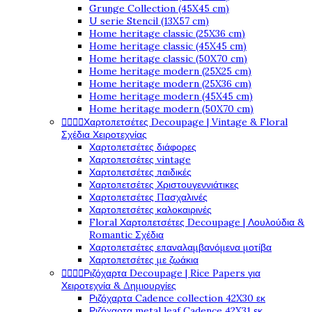
Grunge Collection (45X45 cm)
U serie Stencil (13X57 cm)
Home heritage classic (25X36 cm)
Home heritage classic (45X45 cm)
Home heritage classic (50X70 cm)
Home heritage modern (25X25 cm)
Home heritage modern (25X36 cm)
Home heritage modern (45X45 cm)
Home heritage modern (50X70 cm)




Χαρτοπετσέτες Decoupage | Vintage & Floral
Σχέδια Χειροτεχνίας
Χαρτοπετσέτες διάφορες
Χαρτοπετσέτες vintage
Χαρτοπετσέτες παιδικές
Χαρτοπετσέτες Χριστουγεννιάτικες
Χαρτοπετσέτες Πασχαλινές
Χαρτοπετσέτες καλοκαιρινές
Floral Χαρτοπετσέτες Decoupage | Λουλούδια &
Romantic Σχέδια
Χαρτοπετσέτες επαναλαμβανόμενα μοτίβα
Χαρτοπετσέτες με ζωάκια




Ριζόχαρτα Decoupage | Rice Papers για
Χειροτεχνία & Δημιουργίες
Ριζόχαρτα Cadence collection 42X30 εκ
Ριζόχαρτα metal leaf Cadence 42X31 εκ