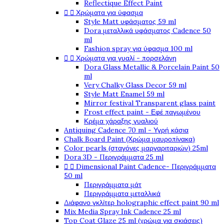
Reflectique Effect Paint


Χρώματα για ύφασμα
Style Matt υφάσματος 59 ml
Dora μεταλλικά υφάσματος Cadence 50
ml
Fashion spray για ύφασμα 100 ml


Χρώματα για γυαλί - πορσελάνη
Dora Glass Metallic & Porcelain Paint 50
ml
Very Chalky Glass Decor 59 ml
Style Matt Enamel 59 ml
Mirror festival Transparent glass paint
Frost effect paint - Εφέ παγωμένου
Κρέμα χάραξης γυαλιού
Antiquing Cadence 70 ml - Υγρή κάσια
Chalk Board Paint (Χρώμα μαυροπίνακα)
Color pearls (σταγόνες μαργαριταριών) 25ml
Dora 3D - Περιγράμματα 25 ml


Dimensional Paint Cadence- Περιγράμματα
50 ml
Περιγράμματα μάτ
Περιγράμματα μεταλλικά
Διάφανο γκλίτερ holographic effect paint 90 ml
Mix Media Spray Ink Cadence 25 ml
Top Coat Glaze 25 ml (χρώμα για σκιάσεις)