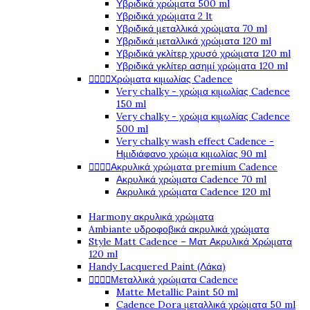
Υβριδικά χρώματα 500 ml
Υβριδικά χρώματα 2 lt
Υβριδικά μεταλλικά χρώματα 70 ml
Υβριδικά μεταλλικά χρώματα 120 ml
Υβριδικά γκλίτερ χρυσό χρώματα 120 ml
Υβριδικά γκλίτερ ασημί χρώματα 120 ml




Χρώματα κιμωλίας Cadence
Very chalky - χρώμα κιμωλίας Cadence
150 ml
Very chalky - χρώμα κιμωλίας Cadence
500 ml
Very chalky wash effect Cadence -
Ημιδιάφανο χρώμα κιμωλίας 90 ml




Ακρυλικά χρώματα premium Cadence
Ακρυλικά χρώματα Cadence 70 ml
Ακρυλικά χρώματα Cadence 120 ml
Harmony ακρυλικά χρώματα
Ambiante υδροφοβικά ακρυλικά χρώματα
Style Matt Cadence – Ματ Ακρυλικά Χρώματα
120 ml
Handy Lacquered Paint (Λάκα)




Μεταλλικά χρώματα Cadence
Matte Metallic Paint 50 ml
Cadence Dora μεταλλικά χρώματα 50 ml