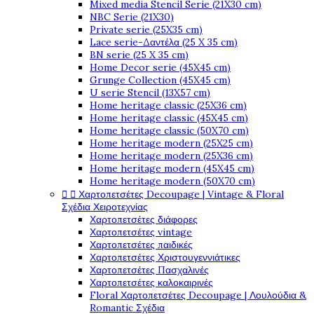
Mixed media Stencil Serie (21X30 cm)
NBC Serie (21X30)
Private serie (25X35 cm)
Lace serie-Δαντέλα (25 X 35 cm)
BN serie (25 X 35 cm)
Home Decor serie (45X45 cm)
Grunge Collection (45X45 cm)
U serie Stencil (13X57 cm)
Home heritage classic (25X36 cm)
Home heritage classic (45X45 cm)
Home heritage classic (50X70 cm)
Home heritage modern (25X25 cm)
Home heritage modern (25X36 cm)
Home heritage modern (45X45 cm)
Home heritage modern (50X70 cm)


Χαρτοπετσέτες Decoupage | Vintage & Floral
Σχέδια Χειροτεχνίας
Χαρτοπετσέτες διάφορες
Χαρτοπετσέτες vintage
Χαρτοπετσέτες παιδικές
Χαρτοπετσέτες Χριστουγεννιάτικες
Χαρτοπετσέτες Πασχαλινές
Χαρτοπετσέτες καλοκαιρινές
Floral Χαρτοπετσέτες Decoupage | Λουλούδια &
Romantic Σχέδια