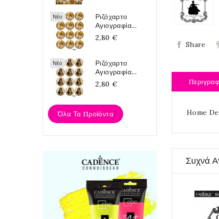
Ριζόχαρτο
Νέο
Αγιογραφία...
2,80 €
Share
Ριζόχαρτο
Νέο
Αγιογραφία...
Περιγρα
2,80 €
Home Dek
Όλα Τα Προϊόντα
Συχνά Α