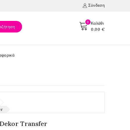
Σύνδεση
0
Καλάθι
αζήτηση
0,00 €
αφορικά
er
Dekor Transfer