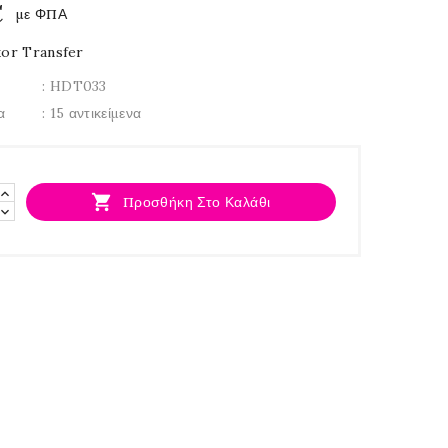
€
με ΦΠΑ
or Transfer
: HDT033
α
: 15 αντικείμενα

Προσθήκη Στο Καλάθι