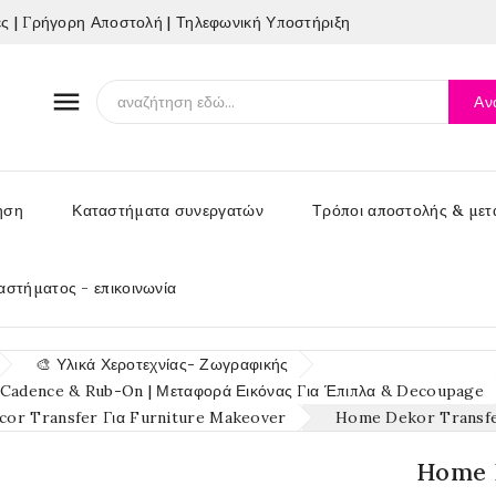
 | Γρήγορη Αποστολή | Τηλεφωνική Υποστήριξη

Αν
ηση
Καταστήματα συνεργατών
Τρόποι αποστολής & μετ
αστήματος - επικοινωνία
🎨 Υλικά Χεροτεχνίας- Ζωγραφικής
 Cadence & Rub-On | Μεταφορά Εικόνας Για Έπιπλα & Decoupage
or Transfer Για Furniture Makeover
Home Dekor Transf
Home 