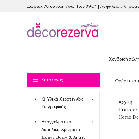
Δωρεάν Αποστολή Άνω Των 39€* | Ασφαλείς Πληρωμές
Χονδρική πώλ

Κατάλογος
Ωράριο κατ
🎨 Υλικά Χεροτεχνίας-

Αρχική
Ζωγραφικής
Transfer
Home Dec
Επαγγελματικά

Ακρυλικά Χρώματα |
Heavy Body & Artist